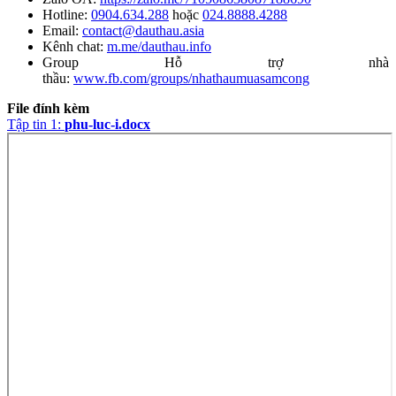
Hotline:
0904.634.288
hoặc
024.8888.4288
Email:
contact@dauthau.asia
Kênh chat:
m.me/dauthau.info
Group Hỗ trợ nhà
thầu:
www.fb.com/groups/nhathaumuasamcong
File đính kèm
Tập tin 1:
phu-luc-i.docx