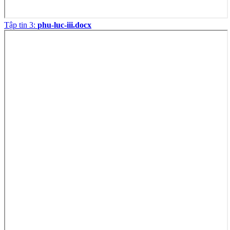
Tập tin 3:
phu-luc-iii.docx