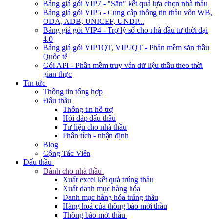
Bảng giá gói VIP7 - "Săn" kết quả lựa chọn nhà thầu
Bảng giá gói VIP5 - Cung cấp thông tin thầu vốn WB,
ODA, ADB, UNICEF, UNDP...
Bảng giá gói VIP4 - Trợ lý số cho nhà đầu tư thời đại
4.0
Bảng giá gói VIP1QT, VIP2QT - Phần mềm săn thầu
Quốc tế
Gói API - Phần mềm truy vấn dữ liệu thầu theo thời
gian thực
Tin tức
Thông tin tổng hợp
Đấu thầu
Thông tin hỗ trợ
Hỏi đáp đấu thầu
Tư liệu cho nhà thầu
Phân tích - nhận định
Blog
Cộng Tác Viên
Đấu thầu
Dành cho nhà thầu
Xuất excel kết quả trúng thầu
Xuất danh mục hàng hóa
Danh mục hàng hóa trúng thầu
Hàng hoá của thông báo mời thầu
Thông báo mời thầu