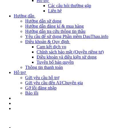
Hỗ trợ
Các câu hỏi thường gặp
Liên hệ
Hướng dẫn
Hướng dẫn sử dụng
Hướng dẫn đăng kí & mua hàng
Hướng dẫn tra cứu thông tin thầu
Yêu cầu để sử dụng Phần mềm DauThau.info
Điều khoản & Quy định
Cam kết dịch vụ
Chính sách bảo mật (Quyền riêng tư)
Điều khoản và điều kiện sử dụng
Tuyên bố bản quyền
Thông tin thanh toán
Hỗ trợ
Gửi yêu cầu hỗ trợ
Gửi yêu cầu đến AI/Chuyên gia
Gỡ lỗi đăng nhập
Báo lỗi