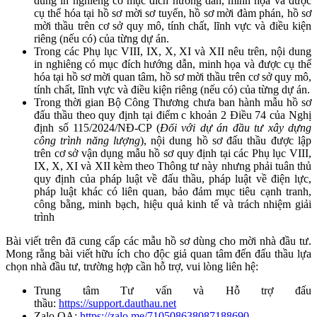
dung in nghiêng có mục đích hướng dẫn, minh họa và được
cụ thể hóa tại hồ sơ mời sơ tuyển, hồ sơ mời đàm phán, hồ sơ
mời thầu trên cơ sở quy mô, tính chất, lĩnh vực và điều kiện
riêng (nếu có) của từng dự án.
Trong các Phụ lục VIII, IX, X, XI và XII nêu trên, nội dung
in nghiêng có mục đích hướng dẫn, minh họa và được cụ thể
hóa tại hồ sơ mời quan tâm, hồ sơ mời thầu trên cơ sở quy mô,
tính chất, lĩnh vực và điều kiện riêng (nếu có) của từng dự án.
Trong thời gian Bộ Công Thương chưa ban hành mẫu hồ sơ
đấu thầu theo quy định tại điểm c khoản 2 Điều 74 của Nghị
định số 115/2024/NĐ-CP (
Đối với dự án đầu tư xây dựng
công trình năng lượng
), nội dung hồ sơ đấu thầu được lập
trên cơ sở vận dụng mẫu hồ sơ quy định tại các Phụ lục VIII,
IX, X, XI và XII kèm theo Thông tư này nhưng phải tuân thủ
quy định của pháp luật về đấu thầu, pháp luật về điện lực,
pháp luật khác có liên quan, bảo đảm mục tiêu cạnh tranh,
công bằng, minh bạch, hiệu quả kinh tế và trách nhiệm giải
trình
Bài viết trên đã cung cấp các mẫu hồ sơ dùng cho mời nhà đầu tư.
Mong rằng bài viết hữu ích cho độc giả quan tâm đến đấu thầu lựa
chọn nhà đầu tư, trường hợp cần hỗ trợ, vui lòng liên hệ:
Trung tâm Tư vấn và Hỗ trợ đấu
thầu:
https://support.dauthau.net
Zalo OA:
https://zalo.me/710508638087188690