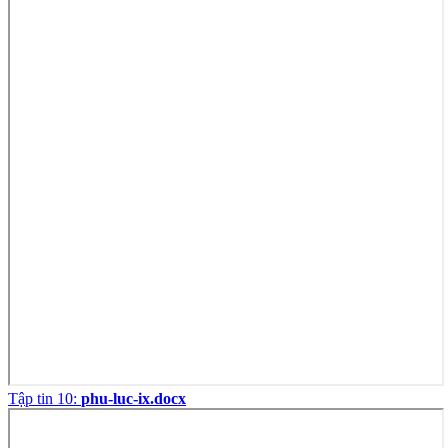
Tập tin 10:
phu-luc-ix.docx