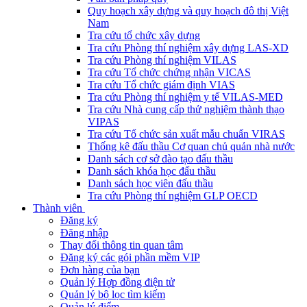
Quy hoạch xây dựng và quy hoạch đô thị Việt
Nam
Tra cứu tổ chức xây dựng
Tra cứu Phòng thí nghiệm xây dựng LAS-XD
Tra cứu Phòng thí nghiệm VILAS
Tra cứu Tổ chức chứng nhận VICAS
Tra cứu Tổ chức giám định VIAS
Tra cứu Phòng thí nghiệm y tế VILAS-MED
Tra cứu Nhà cung cấp thử nghiệm thành thạo
VIPAS
Tra cứu Tổ chức sản xuất mẫu chuẩn VIRAS
Thống kê đấu thầu Cơ quan chủ quản nhà nước
Danh sách cơ sở đào tạo đấu thầu
Danh sách khóa học đấu thầu
Danh sách học viên đấu thầu
Tra cứu Phòng thí nghiệm GLP OECD
Thành viên
Đăng ký
Đăng nhập
Thay đổi thông tin quan tâm
Đăng ký các gói phần mềm VIP
Đơn hàng của bạn
Quản lý Hợp đồng điện tử
Quản lý bộ lọc tìm kiếm
Quản lý điểm