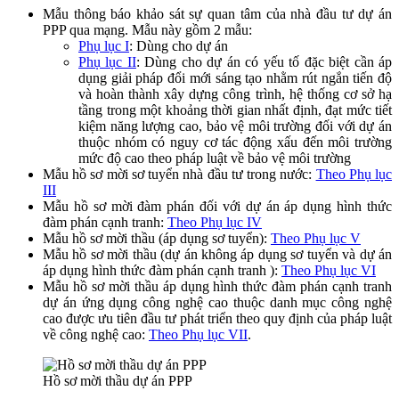
Mẫu thông báo khảo sát sự quan tâm của nhà đầu tư dự án
PPP qua mạng. Mẫu này gồm 2 mẫu:
Phụ lục I
: Dùng cho dự án
Phụ lục II
: Dùng cho dự án có yếu tố đặc biệt cần áp
dụng giải pháp đổi mới sáng tạo nhằm rút ngắn tiến độ
và hoàn thành xây dựng công trình, hệ thống cơ sở hạ
tầng trong một khoảng thời gian nhất định, đạt mức tiết
kiệm năng lượng cao, bảo vệ môi trường đối với dự án
thuộc nhóm có nguy cơ tác động xấu đến môi trường
mức độ cao theo pháp luật về bảo vệ môi trường
Mẫu hồ sơ mời sơ tuyển nhà đầu tư trong nước:
Theo Phụ lục
III
Mẫu hồ sơ mời đàm phán đối với dự án áp dụng hình thức
đàm phán cạnh tranh:
Theo Phụ lục IV
Mẫu hồ sơ mời thầu (áp dụng sơ tuyển):
Theo Phụ lục V
Mẫu hồ sơ mời thầu (dự án không áp dụng sơ tuyển và dự án
áp dụng hình thức đàm phán cạnh tranh ):
Theo Phụ lục VI
Mẫu hồ sơ mời thầu áp dụng hình thức đàm phán cạnh tranh
dự án ứng dụng công nghệ cao thuộc danh mục công nghệ
cao được ưu tiên đầu tư phát triển theo quy định của pháp luật
về công nghệ cao:
Theo Phụ lục VII
.
Hồ sơ mời thầu dự án PPP