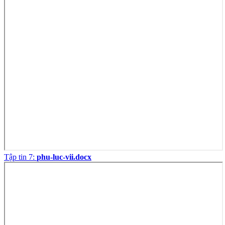
Tập tin 7:
phu-luc-vii.docx