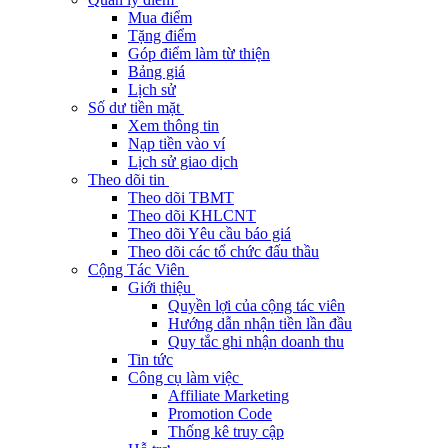
Mua điểm
Tặng điểm
Góp điểm làm từ thiện
Bảng giá
Lịch sử
Số dư tiền mặt
Xem thông tin
Nạp tiền vào ví
Lịch sử giao dịch
Theo dõi tin
Theo dõi TBMT
Theo dõi KHLCNT
Theo dõi Yêu cầu báo giá
Theo dõi các tổ chức đấu thầu
Cộng Tác Viên
Giới thiệu
Quyền lợi của cộng tác viên
Hướng dẫn nhận tiền lần đầu
Quy tắc ghi nhận doanh thu
Tin tức
Công cụ làm việc
Affiliate Marketing
Promotion Code
Thống kê truy cập