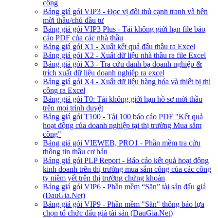
công
Bảng giá gói VIP3 - Đọc vị đối thủ cạnh tranh và bên
mời thầu/chủ đầu tư
Bảng giá gói VIP3 Plus - Tải không giới hạn file báo
cáo PDF của các nhà thầu
Bảng giá gói X1 - Xuất kết quả đấu thầu ra Excel
Bảng giá gói X2 - Xuất dữ liệu nhà thầu ra file Excel
Bảng giá gói X3 - Tra cứu danh bạ doanh nghiệp &
trích xuất dữ liệu doanh nghiệp ra excel
Bảng giá gói X4 - Xuất dữ liệu hàng hóa và thiết bị thi
công ra Excel
Bảng giá gói T0: Tải không giới hạn hồ sơ mời thầu
trên mọi trình duyệt
Bảng giá gói T100 - Tải 100 báo cáo PDF "Kết quả
hoạt động của doanh nghiệp tại thị trường Mua sắm
công"
Bảng giá gói VIEWEB, PRO1 - Phần mềm tra cứu
thông tin thầu cơ bản
Bảng giá gói PLP Report - Báo cáo kết quả hoạt động
kinh doanh trên thị trường mua sắm công của các công
ty niêm yết trên thị trường chứng khoán
Bảng giá gói VIP6 - Phần mềm “Săn” tài sản đấu giá
(DauGia.Net)
Bảng giá gói VIP9 - Phần mềm "Săn" thông báo lựa
chọn tổ chức đấu giá tài sản (DauGia.Net)