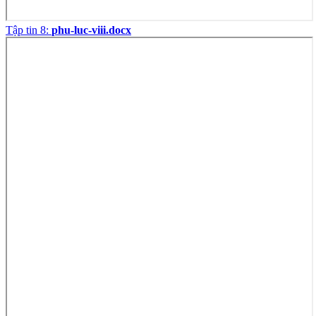
Tập tin 8:
phu-luc-viii.docx