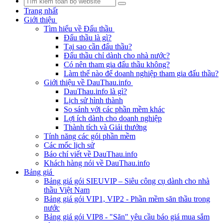
Trang nhất
Giới thiệu
Tìm hiểu về Đấu thầu
Đấu thầu là gì?
Tại sao cần đấu thầu?
Đấu thầu chỉ dành cho nhà nước?
Có nên tham gia đấu thầu không?
Làm thế nào để doanh nghiệp tham gia đấu thầu?
Giới thiệu về DauThau.info
DauThau.info là gì?
Lịch sử hình thành
So sánh với các phần mềm khác
Lợi ích dành cho doanh nghiệp
Thành tích và Giải thưởng
Tính năng các gói phần mềm
Các mốc lịch sử
Báo chí viết về DauThau.info
Khách hàng nói về DauThau.info
Bảng giá
Bảng giá gói SIEUVIP – Siêu công cụ dành cho nhà
thầu Việt Nam
Bảng giá gói VIP1, VIP2 - Phần mềm săn thầu trong
nước
Bảng giá gói VIP8 - "Săn" yêu cầu báo giá mua sắm