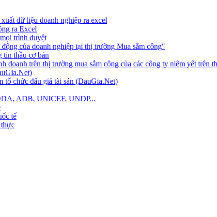
xuất dữ liệu doanh nghiệp ra excel
công ra Excel
mọi trình duyệt
 động của doanh nghiệp tại thị trường Mua sắm công"
tin thầu cơ bản
nh doanh trên thị trường mua sắm công của các công ty niêm yết trên 
auGia.Net)
 tổ chức đấu giá tài sản (DauGia.Net)
B, ODA, ADB, UNICEF, UNDP...
0
ốc tế
 thực