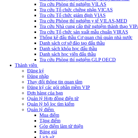
Tra cứu Phòng thí nghiệm VILAS
Tra cứu Tổ chức chứng nhận VICAS
Tra cứu Tổ chức giám định VIAS
Tra cứu Phòng thí nghiệm y tế VILAS-MED
Tra cứu Nhà cung cấp thử nghiệm thành thạo VI
Tra cứu Tổ chức sản xuất mẫu chuẩn VIRAS
Thống kê đấu thầu Cơ quan chủ quản nhà nước
Danh sách cơ sở đào tạo đấu thầu
Danh sách khóa học đấu thầu
Danh sách học viên đấu thầu
Tra cứu Phòng thí nghiệm GLP OECD
Thành viên
Đăng ký
Đăng nhập
Thay đổi thông tin quan tâm
Đăng ký các gói phần mềm VIP
Đơn hàng của bạn
Quản lý Hợp đồng điện tử
Quản lý bộ lọc tìm kiếm
Quản lý điểm
Mua điểm
Tặng điểm
Góp điểm làm từ thiện
Bảng giá
Lịch sử