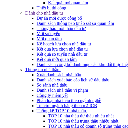
Kết quả mời quan tâm
Thiết bị thi công
Dành cho nhà đầu tư
Dự án mới được công bố
Danh sách thông báo khảo sát sự quan tâm
Thông báo mời thầu đầu tư
Mời sơ tuyển
Mời quan tâm
Kế hoạch lựa chọn nhà đầu tư
Kết quả lựa chọn nhà đầu tư
Kết quả sơ tuyển nhà đầu tư
Kết quả mời quan tâm
Danh sách công bố danh mục các khu đất thực hiệ
Thông tin nhà thầu
Xuất danh sách nhà thầu
Danh sách xuất báo cáo lịch sử đấu thầu
So sánh nhà thầu
Danh sách nhà thầu vi phạm
Công ty niêm yết
Phân loại nhà thầu theo ngành nghề
Tra cứu ngành hàng theo mã ICB
Thống kê TOP 10 nhà thầu
TOP 10 nhà thầu dự thầu nhiều nhất
TOP 10 nhà thầu trúng thầu nhiều nhất
TOP 10 nhà thầu có doanh số trúng thầu cao