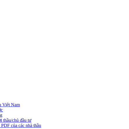
u Việt Nam
ớc
ng
i thầu/chủ đầu tư
o PDF của các nhà thầu