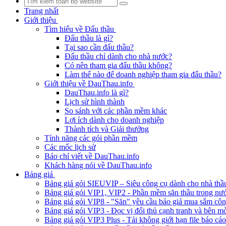
Trang nhất
Giới thiệu
Tìm hiểu về Đấu thầu
Đấu thầu là gì?
Tại sao cần đấu thầu?
Đấu thầu chỉ dành cho nhà nước?
Có nên tham gia đấu thầu không?
Làm thế nào để doanh nghiệp tham gia đấu thầu?
Giới thiệu về DauThau.info
DauThau.info là gì?
Lịch sử hình thành
So sánh với các phần mềm khác
Lợi ích dành cho doanh nghiệp
Thành tích và Giải thưởng
Tính năng các gói phần mềm
Các mốc lịch sử
Báo chí viết về DauThau.info
Khách hàng nói về DauThau.info
Bảng giá
Bảng giá gói SIEUVIP – Siêu công cụ dành cho nhà thầ
Bảng giá gói VIP1, VIP2 - Phần mềm săn thầu trong nư
Bảng giá gói VIP8 - "Săn" yêu cầu báo giá mua sắm cô
Bảng giá gói VIP3 - Đọc vị đối thủ cạnh tranh và bên mờ
Bảng giá gói VIP3 Plus - Tải không giới hạn file báo cá