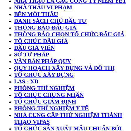
NHÀ THẦU LÀ CÁC CÔNG TY NIÊM YẾT
NHÀ THẦU VI PHẠM
BÊN MỜI THẦU
DANH SÁCH CHỦ ĐẦU TƯ
THÔNG BÁO ĐẤU GIÁ
THÔNG BÁO CHỌN TỔ CHỨC ĐẤU GIÁ
TỔ CHỨC ĐẤU GIÁ
ĐẤU GIÁ VIÊN
SỞ TƯ PHÁP
VĂN BẢN PHÁP QUY
QUY HOẠCH XÂY DỰNG VÀ ĐÔ THỊ
TỔ CHỨC XÂY DỰNG
LAS - XD
PHÒNG THÍ NGHIỆM
TỔ CHỨC CHỨNG NHẬN
TỔ CHỨC GIÁM ĐỊNH
PHÒNG THÍ NGHIỆM Y TẾ
NHÀ CUNG CẤP THỬ NGHIỆM THÀNH
THẠO VIPAS
TỔ CHỨC SẢN XUẤT MẪU CHUẨN BỞI