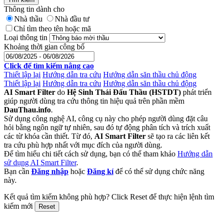
Thông tin dành cho
Nhà thầu
Nhà đầu tư
Chỉ tìm theo tên hoặc mã
Loại thông tin
Khoảng thời gian công bố
Click để tìm kiếm nâng cao
Thiết lập lại
Hướng dẫn tra cứu
Hướng dẫn săn thầu chủ động
Thiết lập lại
Hướng dẫn tra cứu
Hướng dẫn săn thầu chủ động
AI Smart Filter
do
Hệ Sinh Thái Đấu Thầu (HSTDT)
phát triển
giúp người dùng tra cứu thông tin hiệu quả trên phần mềm
DauThau.info
.
Sử dụng công nghệ AI, công cụ này cho phép người dùng đặt câu
hỏi bằng ngôn ngữ tự nhiên, sau đó tự động phân tích và trích xuất
các từ khóa cần thiết. Từ đó,
AI Smart Filter
sẽ tạo ra các liên kết
tra cứu phù hợp nhất với mục đích của người dùng.
Để tìm hiểu chi tiết cách sử dụng, bạn có thể tham khảo
Hướng dẫn
sử dụng AI Smart Filter
.
Bạn cần
Đăng nhập
hoặc
Đăng kí
để có thể sử dụng chức năng
này.
Kết quả tìm kiếm không phù hợp? Click Reset để thực hiện lệnh tìm
kiếm mới
Reset