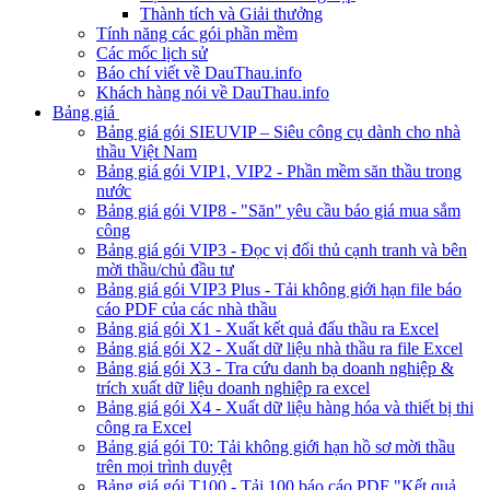
Thành tích và Giải thưởng
Tính năng các gói phần mềm
Các mốc lịch sử
Báo chí viết về DauThau.info
Khách hàng nói về DauThau.info
Bảng giá
Bảng giá gói SIEUVIP – Siêu công cụ dành cho nhà
thầu Việt Nam
Bảng giá gói VIP1, VIP2 - Phần mềm săn thầu trong
nước
Bảng giá gói VIP8 - "Săn" yêu cầu báo giá mua sắm
công
Bảng giá gói VIP3 - Đọc vị đối thủ cạnh tranh và bên
mời thầu/chủ đầu tư
Bảng giá gói VIP3 Plus - Tải không giới hạn file báo
cáo PDF của các nhà thầu
Bảng giá gói X1 - Xuất kết quả đấu thầu ra Excel
Bảng giá gói X2 - Xuất dữ liệu nhà thầu ra file Excel
Bảng giá gói X3 - Tra cứu danh bạ doanh nghiệp &
trích xuất dữ liệu doanh nghiệp ra excel
Bảng giá gói X4 - Xuất dữ liệu hàng hóa và thiết bị thi
công ra Excel
Bảng giá gói T0: Tải không giới hạn hồ sơ mời thầu
trên mọi trình duyệt
Bảng giá gói T100 - Tải 100 báo cáo PDF "Kết quả