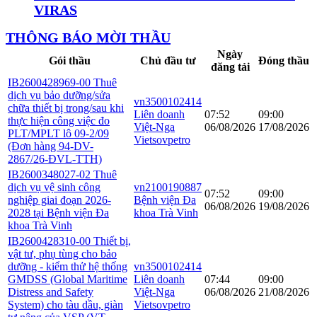
VIRAS
THÔNG BÁO MỜI THẦU
Ngày
Gói thầu
Chủ đầu tư
Đóng thầu
đăng tải
IB2600428969-00
Thuê
dịch vụ bảo dưỡng/sửa
vn3500102414
chữa thiết bị trong/sau khi
Liên doanh
07:52
09:00
thực hiện công việc đo
Việt-Nga
06/08/2026
17/08/2026
PLT/MPLT lô 09-2/09
Vietsovpetro
(Đơn hàng 94-DV-
2867/26-ĐVL-TTH)
IB2600348027-02
Thuê
dịch vụ vệ sinh công
vn2100190887
07:52
09:00
nghiệp giai đoạn 2026-
Bệnh viện Đa
06/08/2026
19/08/2026
2028 tại Bệnh viện Đa
khoa Trà Vinh
khoa Trà Vinh
IB2600428310-00
Thiết bị,
vật tư, phụ tùng cho bảo
dưỡng - kiểm thử hệ thống
vn3500102414
GMDSS (Global Maritime
Liên doanh
07:44
09:00
Distress and Safety
Việt-Nga
06/08/2026
21/08/2026
System) cho tàu dầu, giàn
Vietsovpetro