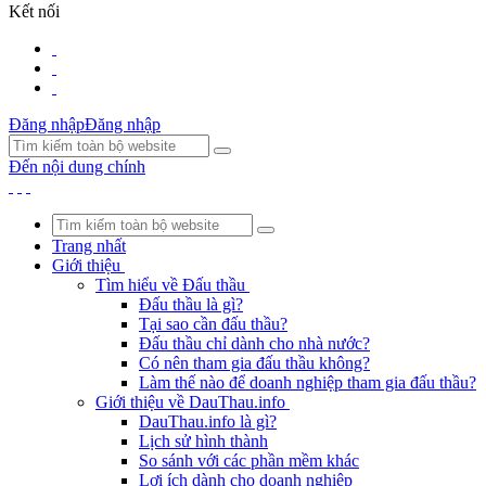
Kết nối
Đăng nhập
Đăng nhập
Đến nội dung chính
Trang nhất
Giới thiệu
Tìm hiểu về Đấu thầu
Đấu thầu là gì?
Tại sao cần đấu thầu?
Đấu thầu chỉ dành cho nhà nước?
Có nên tham gia đấu thầu không?
Làm thế nào để doanh nghiệp tham gia đấu thầu?
Giới thiệu về DauThau.info
DauThau.info là gì?
Lịch sử hình thành
So sánh với các phần mềm khác
Lợi ích dành cho doanh nghiệp