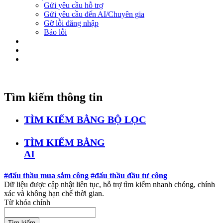
Gửi yêu cầu hỗ trợ
Gửi yêu cầu đến AI/Chuyên gia
Gỡ lỗi đăng nhập
Báo lỗi
Tìm kiếm thông tin
TÌM KIẾM BẰNG BỘ LỌC
TÌM KIẾM BẰNG
AI
#đấu thầu mua sắm công
#đấu thầu đầu tư công
Dữ liệu được cập nhật liên tục, hỗ trợ tìm kiếm nhanh chóng, chính
xác và không hạn chế thời gian.
Từ khóa chính