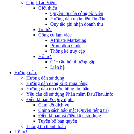
Cộng Tác Viên
Giới thiệu
Quyền lợi của cộng tác viên
Hướng dẫn nhận tiền lần đầu
Quy tắc ghi nhận doanh thu
Tin tức
Công cụ làm việc
Affiliate Marketing
Promotion Code
Thống kê truy cập
Hỗ trợ
Các câu hỏi thường gặp
Liên hệ
Hướng dẫn
Hướng dẫn sử dụng
Hướng dẫn đăng kí & mua hàng
Hướng dẫn tra cứu thông tin thầu
Yêu cầu để sử dụng Phần mềm DauThau.info
Điều khoản & Quy định
Cam kết dịch vụ
Chính sách bảo mật (Quyền riêng tư)
Điều khoản và điều kiện sử dụng
Tuyên bố bản quyền
Thông tin thanh toán
Hỗ trợ