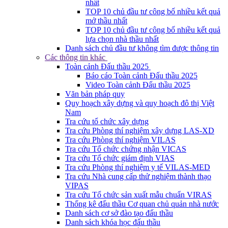
nhất
TOP 10 chủ đầu tư công bố nhiều kết quả
mở thầu nhất
TOP 10 chủ đầu tư công bố nhiều kết quả
lựa chọn nhà thầu nhất
Danh sách chủ đầu tư không tìm được thông tin
Các thông tin khác
Toàn cảnh Đấu thầu 2025
Báo cáo Toàn cảnh Đấu thầu 2025
Video Toàn cảnh Đấu thầu 2025
Văn bản pháp quy
Quy hoạch xây dựng và quy hoạch đô thị Việt
Nam
Tra cứu tổ chức xây dựng
Tra cứu Phòng thí nghiệm xây dựng LAS-XD
Tra cứu Phòng thí nghiệm VILAS
Tra cứu Tổ chức chứng nhận VICAS
Tra cứu Tổ chức giám định VIAS
Tra cứu Phòng thí nghiệm y tế VILAS-MED
Tra cứu Nhà cung cấp thử nghiệm thành thạo
VIPAS
Tra cứu Tổ chức sản xuất mẫu chuẩn VIRAS
Thống kê đấu thầu Cơ quan chủ quản nhà nước
Danh sách cơ sở đào tạo đấu thầu
Danh sách khóa học đấu thầu