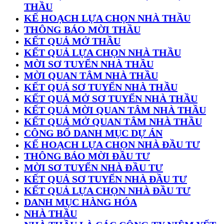
THẦU
KẾ HOẠCH LỰA CHỌN NHÀ THẦU
THÔNG BÁO MỜI THẦU
KẾT QUẢ MỞ THẦU
KẾT QUẢ LỰA CHỌN NHÀ THẦU
MỜI SƠ TUYỂN NHÀ THẦU
MỜI QUAN TÂM NHÀ THẦU
KẾT QUẢ SƠ TUYỂN NHÀ THẦU
KẾT QUẢ MỞ SƠ TUYỂN NHÀ THẦU
KẾT QUẢ MỜI QUAN TÂM NHÀ THẦU
KẾT QUẢ MỞ QUAN TÂM NHÀ THẦU
CÔNG BỐ DANH MỤC DỰ ÁN
KẾ HOẠCH LỰA CHỌN NHÀ ĐẦU TƯ
THÔNG BÁO MỜI ĐẦU TƯ
MỜI SƠ TUYỂN NHÀ ĐẦU TƯ
KẾT QUẢ SƠ TUYỂN NHÀ ĐẦU TƯ
KẾT QUẢ LỰA CHỌN NHÀ ĐẦU TƯ
DANH MỤC HÀNG HÓA
NHÀ THẦU