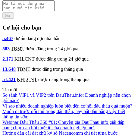
Gửi
Cơ hội cho bạn
5.467
dự án đang đợi nhà thầu
583
TBMT
được đăng trong 24 giờ qua
2.171
KHLCNT
được đăng trong 24 giờ qua
13.648
TBMT
được đăng trong tháng qua
51.421
KHLCNT
được đăng trong tháng qua
Tin mới
So sánh VIP1 và VIP2 trên DauThau.info: Doanh nghiệp nên chọn
gói nào?
Vì sao nhiều doanh nghiệp luôn biết đến cơ hội đấu thầu quá muộn?
Muốn đi trước đối thủ trong đấu thầu, hãy bắt đầu bằng việc biết
thông tin sớm
Webinar Đấu Thầu 360 #01: Chuyên gia DauThau.info giải đáp
hàng chục câu hỏi thực tế của doanh nghiệp mới
Hướng dẫn cài đặt chữ ký số Nacencomm chi tiết từng bước