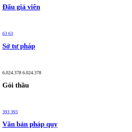
Đấu giá viên
63
63
Sở tư pháp
6.024.378
6.024.378
Gói thầu
393
393
Văn bản pháp quy