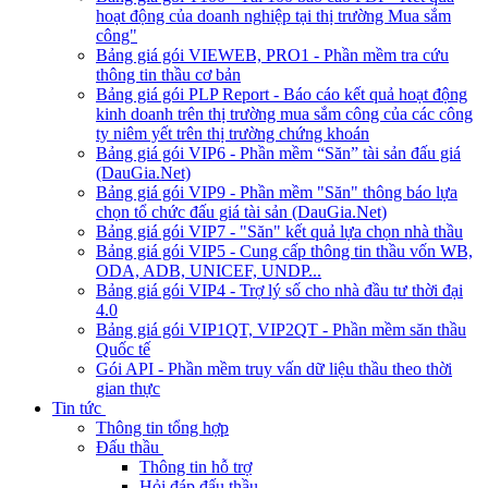
hoạt động của doanh nghiệp tại thị trường Mua sắm
công"
Bảng giá gói VIEWEB, PRO1 - Phần mềm tra cứu
thông tin thầu cơ bản
Bảng giá gói PLP Report - Báo cáo kết quả hoạt động
kinh doanh trên thị trường mua sắm công của các công
ty niêm yết trên thị trường chứng khoán
Bảng giá gói VIP6 - Phần mềm “Săn” tài sản đấu giá
(DauGia.Net)
Bảng giá gói VIP9 - Phần mềm "Săn" thông báo lựa
chọn tổ chức đấu giá tài sản (DauGia.Net)
Bảng giá gói VIP7 - "Săn" kết quả lựa chọn nhà thầu
Bảng giá gói VIP5 - Cung cấp thông tin thầu vốn WB,
ODA, ADB, UNICEF, UNDP...
Bảng giá gói VIP4 - Trợ lý số cho nhà đầu tư thời đại
4.0
Bảng giá gói VIP1QT, VIP2QT - Phần mềm săn thầu
Quốc tế
Gói API - Phần mềm truy vấn dữ liệu thầu theo thời
gian thực
Tin tức
Thông tin tổng hợp
Đấu thầu
Thông tin hỗ trợ
Hỏi đáp đấu thầu