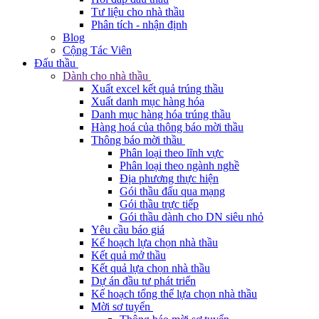
Tư liệu cho nhà thầu
Phân tích - nhận định
Blog
Cộng Tác Viên
Đấu thầu
Dành cho nhà thầu
Xuất excel kết quả trúng thầu
Xuất danh mục hàng hóa
Danh mục hàng hóa trúng thầu
Hàng hoá của thông báo mời thầu
Thông báo mời thầu
Phân loại theo lĩnh vực
Phân loại theo ngành nghề
Địa phương thực hiện
Gói thầu đấu qua mạng
Gói thầu trực tiếp
Gói thầu dành cho DN siêu nhỏ
Yêu cầu báo giá
Kế hoạch lựa chọn nhà thầu
Kết quả mở thầu
Kết quả lựa chọn nhà thầu
Dự án đầu tư phát triển
Kế hoạch tổng thể lựa chọn nhà thầu
Mời sơ tuyển