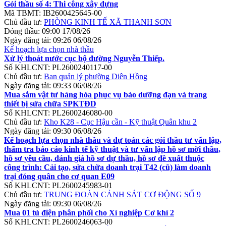
Gói thầu số 4: Thi công xây dựng
Mã TBMT:
IB2600425645-00
Chủ đầu tư:
PHÒNG KINH TẾ XÃ THANH SƠN
Đóng thầu:
09:00 17/08/26
Ngày đăng tải:
09:26 06/08/26
Kế hoạch lựa chọn nhà thầu
Xử lý thoát nước cục bộ đường Nguyễn Thiếp.
Số KHLCNT:
PL2600240117-00
Chủ đầu tư:
Ban quản lý phường Diên Hồng
Ngày đăng tải:
09:33 06/08/26
Mua sắm vật tư hàng hóa phục vụ bảo dưỡng đạn và trang
thiết bị sửa chữa SPKTĐD
Số KHLCNT:
PL2600246080-00
Chủ đầu tư:
Kho K28 - Cục Hậu cần - Kỹ thuật Quân khu 2
Ngày đăng tải:
09:30 06/08/26
Kế hoạch lựa chọn nhà thầu và dự toán các gói thầu tư vấn lập,
thẩm tra báo cáo kinh tế kỹ thuật và tư vấn lập hồ sơ mời thầu,
hồ sơ yêu cầu, đánh giá hồ sơ dự thầu, hồ sơ đề xuất thuộc
công trình: Cải tạo, sửa chữa doanh trại T42 (cũ) làm doanh
trại đóng quân cho cơ quan E09
Số KHLCNT:
PL2600245983-01
Chủ đầu tư:
TRUNG ĐOÀN CẢNH SÁT CƠ ĐỘNG SỐ 9
Ngày đăng tải:
09:30 06/08/26
Mua 01 tủ điện phân phối cho Xí nghiệp Cơ khí 2
Số KHLCNT:
PL2600246063-00