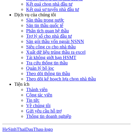
Kết quả chọn nhà đầu tư
Kết quả sơ tuyển nhà đầu tư
Dịch vụ của chúng tôi
Săn thầu trong nước
Săn tin thầu quốc tế
Phân tích quan hệ thầu
Trợ lý số cho nhà đầu tư
Săn gói thầu vốn ngoài NSNN
Siêu công cụ cho nhà thầu
Xuất dữ liệu trúng thầu ra excel
Tải không giới hạn HSMT
Tra cứu thông tin thầu
Quản lý bộ lọc
Theo dõi thông tin thầu
Theo dõi kế hoạch lựa chọn nhà thầu
Tiện ích
Thành viên
Cộng tác viên
Tin tức
Về chúng tôi
Gửi yêu cầu hỗ trợ
Thông tin doanh nghiệp
HeSinhThaiDauThau-logo