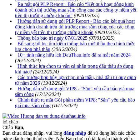
Ra mắt gói PLP Report - Báo cáo “Kết quả hoạt động kinh
doanh trên thị trường mua sắm công của các công ty niêm yết
trên thị trường chứng khoán”
(09/01/2025)
Hướng dẫn sử dụng gói PLP Report - Báo cáo kết quả hoạt
động kinh doanh trên thị trường mua sắm công của các công
ty niêm yết trên thị trường chứng khoán
(09/01/2025)
Thông báo bảo trì ngày 07/01/2025
(07/01/2025)
Bổ sung bộ lọc tìm kiếm thông báo mời thầu theo hình thức
lựa chọn nhà thầu
(30/12/2024)
10+ tính năng hữu ích DauThau.info đã ra mắt năm 2024
(26/12/2024)
Hình thức lựa chọn tư vấn cá nhân trong đấu thầu áp dụng
khi nào?
(24/12/2024)
Các trường hợp hủy lựa chọn nhà thầu, nhà đầu tư quy định
từ năm 2026
(19/12/2024)
Hướng dẫn sử dụng gói VIP8 - “Săn” yêu cầu báo giá mua
sắm công
(17/12/2024)
Chính thức ra mắt Gói phần mềm VIP8: "Săn" yêu cầu báo
giá mua sắm công
(16/12/2024)
lời chào
Chào
Bạn
,
Bạn chưa đăng nhập, vui lòng
đăng nhập
để sử dụng hết các chức
năng dành cho thành viên. Nếu Bạn chưa có tài khoản thành viên,