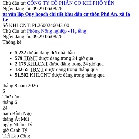
Chủ đầu tư:
CÔNG TY CỔ PHẦN CƠ KHÍ PHỔ YÊN
Ngày đăng tải:
09:29 06/08/26
tư vấn lập Quy hoạch chi tiết khu dân cư thôn Phú An, xã Ia
Le
Số KHLCNT:
PL2600246043-00
Chủ đầu tư:
Phòng Nông nghiệp - Hạ tầng
Ngày đăng tải:
09:29 06/08/26
Thống kê
5.232
dự án đang đợi nhà thầu
579
TBMT
được đăng trong 24 giờ qua
2.175
KHLCNT
được đăng trong 24 giờ qua
13.655
TBMT
được đăng trong tháng qua
51.502
KHLCNT
được đăng trong tháng qua
tháng 8 năm 2026
6
Thứ năm
tháng 6
24
năm Bính Ngọ
tháng Ất Mùi
ngày Nhâm Tý
giờ Canh Tý
Tiết Lập đông