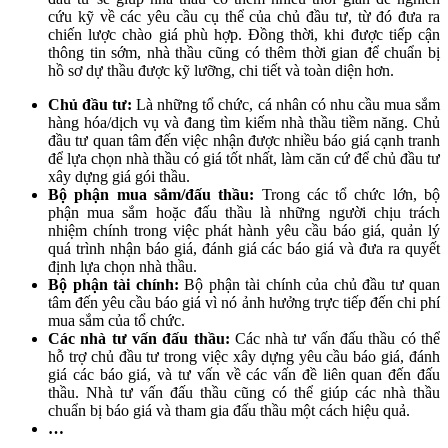
cứu kỹ về các yêu cầu cụ thể của chủ đầu tư, từ đó đưa ra
chiến lược chào giá phù hợp. Đồng thời, khi được tiếp cận
thông tin sớm, nhà thầu cũng có thêm thời gian để chuẩn bị
hồ sơ dự thầu được kỹ lưỡng, chi tiết và toàn diện hơn.
Chủ đầu tư:
Là những tổ chức, cá nhân có nhu cầu mua sắm
hàng hóa/dịch vụ và đang tìm kiếm nhà thầu tiềm năng. Chủ
đầu tư quan tâm đến việc nhận được nhiều báo giá cạnh tranh
để lựa chọn nhà thầu có giá tốt nhất, làm căn cứ để chủ đầu tư
xây dựng giá gói thầu.
Bộ phận mua sắm/đấu thầu:
Trong các tổ chức lớn, bộ
phận mua sắm hoặc đấu thầu là những người chịu trách
nhiệm chính trong việc phát hành yêu cầu báo giá, quản lý
quá trình nhận báo giá, đánh giá các báo giá và đưa ra quyết
định lựa chọn nhà thầu.
Bộ phận tài chính:
Bộ phận tài chính của chủ đầu tư quan
tâm đến yêu cầu báo giá vì nó ảnh hưởng trực tiếp đến chi phí
mua sắm của tổ chức.
Các nhà tư vấn đấu thầu:
Các nhà tư vấn đấu thầu có thể
hỗ trợ chủ đầu tư trong việc xây dựng yêu cầu báo giá, đánh
giá các báo giá, và tư vấn về các vấn đề liên quan đến đấu
thầu. Nhà tư vấn đấu thầu cũng có thể giúp các nhà thầu
chuẩn bị báo giá và tham gia đấu thầu một cách hiệu quả.
…