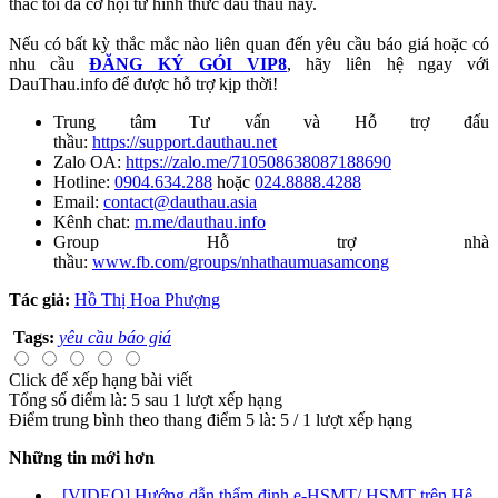
thác tối đa cơ hội từ hình thức đấu thầu này.
Nếu có bất kỳ thắc mắc nào liên quan đến yêu cầu báo giá hoặc có
nhu cầu
ĐĂNG KÝ GÓI VIP8
, hãy liên hệ ngay với
DauThau.info để được hỗ trợ kịp thời!
Trung tâm Tư vấn và Hỗ trợ đấu
thầu:
https://support.dauthau.net
Zalo OA:
https://zalo.me/710508638087188690
Hotline:
0904.634.288
hoặc
024.8888.4288
Email:
contact@dauthau.asia
Kênh chat:
m.me/dauthau.info
Group Hỗ trợ nhà
thầu:
www.fb.com/groups/nhathaumuasamcong
Tác giả:
Hồ Thị Hoa Phượng
Tags:
yêu cầu báo giá
Click để xếp hạng bài viết
Tổng số điểm là: 5 sau 1 lượt xếp hạng
Điểm trung bình theo thang điểm 5 là:
5
/
1
lượt xếp hạng
Những tin mới hơn
[VIDEO] Hướng dẫn thẩm định e-HSMT/ HSMT trên Hệ