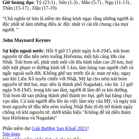
Giờ hoàng đạo
: Tý (23-1) , Sửu (1-3) , Mão (5-7) , Ngọ (11-13) ,
Thân (15-17) , Dậu (17-19)
"Chủ nghĩa tư bản là niềm tin đáng kinh ngạc rằng những người ác
độc nhất sẽ làm những điều ác độc nhất vì cái tốt chung của mọi
người. "
John Maynard Keynes
Sự kiện ngoài nước
: Hồi 9 giờ 15 phút ngày 6-8-1945, trái bom
nguyên tử đầu tiên ném xuống Hirôsima, một hải cảng lớn của
Nhật. Trái bom nổ, phát sinh một cột lửa hình nấm cao 20 km, huỷ
diệt một phạm vi đường kính tới 5 km, làm hàng vạn người chết và
ngắc ngoải suốt đời. Không ghê tay trước tội ác man rợ này, ngay
sau khi Liên Xô tuyên chiến với Nhật, Mỹ lại cho ném trái bom
nguyên tử thứ hai, mục tiêu là thành phố Nagadaki, vào lúc 12 giờ
ngày 9-8-1945, trong khi tan tầm, người đi làm đổ ra kín đường.
Trái bom đã san phẳng thành phố thành tro bụi, giết hại hàng chục
vạn dân. Cả loài người đều lên án việc làm này của Mỹ, và ngày trái
bom nguyên tử đầu tiên ném xuống Nhật Bản (6-8) trở thành ngày
chống vũ khí nguyên tử, dưới khẩu hiệu "Không để tái diễn thảm
họa Hirôsima và Nagadaki"
Phần mềm đạt
Giải thưởng Sao Khuê 2021
!
Site-logo