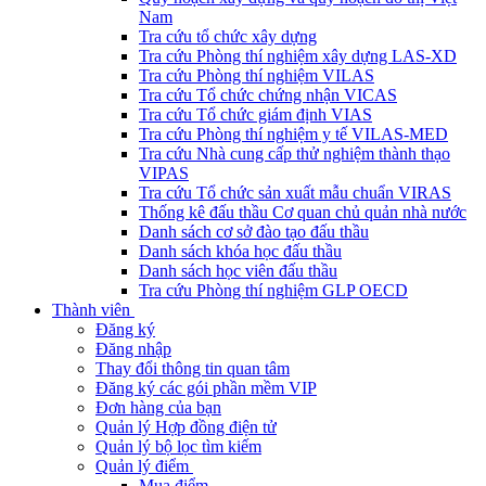
Nam
Tra cứu tổ chức xây dựng
Tra cứu Phòng thí nghiệm xây dựng LAS-XD
Tra cứu Phòng thí nghiệm VILAS
Tra cứu Tổ chức chứng nhận VICAS
Tra cứu Tổ chức giám định VIAS
Tra cứu Phòng thí nghiệm y tế VILAS-MED
Tra cứu Nhà cung cấp thử nghiệm thành thạo
VIPAS
Tra cứu Tổ chức sản xuất mẫu chuẩn VIRAS
Thống kê đấu thầu Cơ quan chủ quản nhà nước
Danh sách cơ sở đào tạo đấu thầu
Danh sách khóa học đấu thầu
Danh sách học viên đấu thầu
Tra cứu Phòng thí nghiệm GLP OECD
Thành viên
Đăng ký
Đăng nhập
Thay đổi thông tin quan tâm
Đăng ký các gói phần mềm VIP
Đơn hàng của bạn
Quản lý Hợp đồng điện tử
Quản lý bộ lọc tìm kiếm
Quản lý điểm
Mua điểm