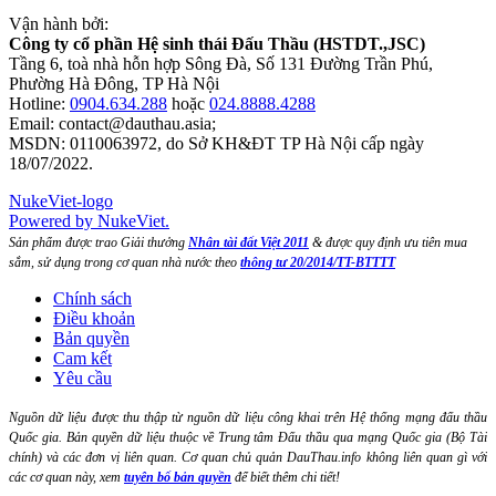
Vận hành bởi:
Công ty cổ phần Hệ sinh thái Đấu Thầu (HSTDT.,JSC)
Tầng 6, toà nhà hỗn hợp Sông Đà, Số 131 Đường Trần Phú,
Phường Hà Đông, TP Hà Nội
Hotline:
0904.634.288
hoặc
024.8888.4288
Email:
contact@dauthau.asia
;
MSDN: 0110063972, do Sở KH&ĐT TP Hà Nội cấp ngày
18/07/2022.
NukeViet-logo
Powered by NukeViet.
Sản phẩm được trao Giải thưởng
Nhân tài đất Việt 2011
& được quy định ưu tiên mua
sắm, sử dụng trong cơ quan nhà nước theo
thông tư 20/2014/TT-BTTTT
Chính sách
Điều khoản
Bản quyền
Cam kết
Yêu cầu
Nguồn dữ liệu được thu thập từ nguồn dữ liệu công khai trên Hệ thống mạng đấu thầu
Quốc gia. Bản quyền dữ liệu thuộc về Trung tâm Đấu thầu qua mạng Quốc gia (Bộ Tài
chính) và các đơn vị liên quan. Cơ quan chủ quản DauThau.info không liên quan gì với
các cơ quan này, xem
tuyên bố bản quyền
để biết thêm chi tiết!