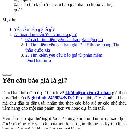
02 cách tìm kiếm Yêu cầu báo giá nhanh chóng và hiệu
quả!
Mục lục
Yêu cầu báo giá là gì?
Ai quan tâm đến Yêu cầu báo giá?
02 cách tìm kiếm yêu cầu báo giá hiệu quả
1. Tìm kiếm yêu cầu báo giá từ Hệ thống mạng đấu
thầu quốc gia
2. Tìm kiếm yêu cầu báo giá từ phần mềm
DauThau.info
Yêu cầu báo giá là gì?
DauThau.info đã có giải thích về
khái niệm yêu cầu báo
giá theo
quy định của
Nghị định 24/2024/NĐ-CP
, cụ thể, đây là một tài liệu
mà chủ đầu tư đăng tải nhằm thu thập các báo giá từ các nhà thầu
tiềm năng cho một sản phẩm, dịch vụ hoặc dự án cụ thể.
Yêu cầu báo giá thường được sử dụng khi chủ đầu tư đã xác định
được rõ ràng các yêu cầu của mình, bao gồm thông số kỹ thuật, số
lượng, và các điều khoản thương mại khác.