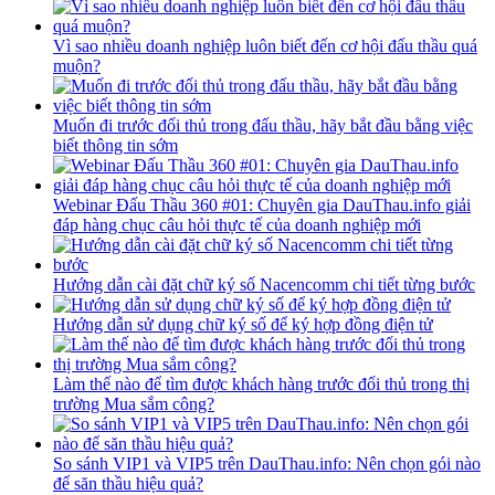
Vì sao nhiều doanh nghiệp luôn biết đến cơ hội đấu thầu quá
muộn?
Muốn đi trước đối thủ trong đấu thầu, hãy bắt đầu bằng việc
biết thông tin sớm
Webinar Đấu Thầu 360 #01: Chuyên gia DauThau.info giải
đáp hàng chục câu hỏi thực tế của doanh nghiệp mới
Hướng dẫn cài đặt chữ ký số Nacencomm chi tiết từng bước
Hướng dẫn sử dụng chữ ký số để ký hợp đồng điện tử
Làm thế nào để tìm được khách hàng trước đối thủ trong thị
trường Mua sắm công?
So sánh VIP1 và VIP5 trên DauThau.info: Nên chọn gói nào
để săn thầu hiệu quả?