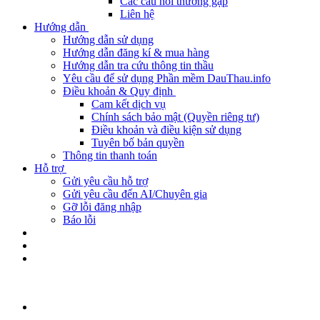
Các câu hỏi thường gặp
Liên hệ
Hướng dẫn
Hướng dẫn sử dụng
Hướng dẫn đăng kí & mua hàng
Hướng dẫn tra cứu thông tin thầu
Yêu cầu để sử dụng Phần mềm DauThau.info
Điều khoản & Quy định
Cam kết dịch vụ
Chính sách bảo mật (Quyền riêng tư)
Điều khoản và điều kiện sử dụng
Tuyên bố bản quyền
Thông tin thanh toán
Hỗ trợ
Gửi yêu cầu hỗ trợ
Gửi yêu cầu đến AI/Chuyên gia
Gỡ lỗi đăng nhập
Báo lỗi