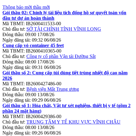
Thông báo mời thầu mới
Gói thầu 02: Chỉnh lý tài liệu tích đống hồ sơ quyết toán vốn
đầu tư dự án hoàn thành
Mã TBMT:
IB2600411533-00
Chủ đầu tư:
SỞ TÀI CHÍNH TỈNH VĨNH LONG
Đóng thầu:
09:00 17/08/26
Ngày đăng tải:
09:32 06/08/26
Cung cấp vỏ container 45 feet
Mã TBMT:
IB2600410365-00
Chủ đầu tư:
Công ty cổ phần Vận tải Đường Sắt
Đóng thầu:
08:00 17/08/26
Ngày đăng tải:
09:31 06/08/26
Gói thầu số 2: Cung cấp túi dùng tiệt trùng nhiệt độ cao năm
2026
Mã TBMT:
IB2600427486-00
Chủ đầu tư:
Bệnh viện Mắt Trung ương
Đóng thầu:
09:00 13/08/26
Ngày đăng tải:
09:29 06/08/26
Gói thầu số 1: Hóa chất, Vật tư xét nghiệm, thiết bị y tế (gồm 2
phần 24 mặt hàng)
Mã TBMT:
IB2600429386-00
Chủ đầu tư:
TRUNG TÂM Y TẾ KHU VỰC VĨNH CHÂU
Đóng thầu:
08:00 13/08/26
Ngày đăng tải:
09:26 06/08/26