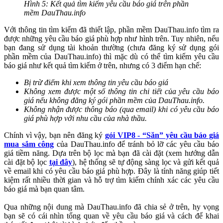
Hình 5: Kết quả tìm kiếm yêu cầu báo giá trên phần
mềm DauThau.info
Với thông tin tìm kiếm đã thiết lập, phần mềm DauThau.info tìm ra
được những yêu cầu báo giá phù hợp như hình trên. Tuy nhiên, nếu
bạn đang sử dụng tài khoản thường (chưa đăng ký sử dụng gói
phần mềm của DauThau.info) thì mặc dù có thể tìm kiếm yêu cầu
báo giá như kết quả tìm kiếm ở trên, nhưng có 3 điểm hạn chế:
Bị trừ điểm khi xem thông tin yêu cầu báo giá
Không xem được một số thông tin chi tiết của yêu cầu báo
giá nếu không đăng ký gói phần mềm của DauThau.info.
Không nhận được thông báo (qua email) khi có yêu cầu báo
giá phù hợp với nhu cầu của nhà thầu.
Chính vì vậy, bạn nên đăng ký
gói VIP8 - “Săn” yêu cầu báo giá
mua sắm công
của DauThau.info để tránh bỏ lỡ các yêu cầu báo
giá tiềm năng. Dựa trên bộ lọc mà bạn đã cài đặt (xem hướng dẫn
cài đặt bộ lọc
tại đây
), hệ thống sẽ tự động sàng lọc và gửi kết quả
về email khi có yêu cầu báo giá phù hợp. Đây là tính năng giúp tiết
kiệm rất nhiều thời gian và hỗ trợ tìm kiếm chính xác các yêu cầu
báo giá mà bạn quan tâm.
Qua những nội dung mà DauThau.info đã chia sẻ ở trên, hy vọng
bạn sẽ có cái nhìn tổng quan về yêu cầu báo giá và cách để khai