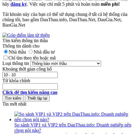
hãy
đăng ký
. Việc này chỉ mất 5 phút và hoàn toàn
miễn phí
!
Tài khoản này của bạn có thể sử dụng chung ở tất cả hệ thống của
chúng tôi, bao gồm DauThau.info, DauThau.Net, DauGia.Net,
BaoGia.Net
Tìm kiếm thông tin thầu
Thông tin dành cho
Nhà thầu
Nhà đầu tư
Chỉ tìm theo tên hoặc mã
Loại thông tin
Khoảng thời gian công bố
Từ khóa chính
Click để tìm kiếm nâng cao
Tin mới nhất
So sánh VIP1 và VIP2 trên DauThau.info: Doanh nghiệp nên
chọn gói nào?