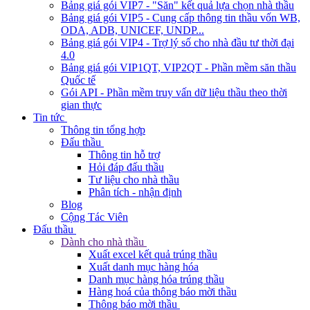
Bảng giá gói VIP7 - "Săn" kết quả lựa chọn nhà thầu
Bảng giá gói VIP5 - Cung cấp thông tin thầu vốn WB,
ODA, ADB, UNICEF, UNDP...
Bảng giá gói VIP4 - Trợ lý số cho nhà đầu tư thời đại
4.0
Bảng giá gói VIP1QT, VIP2QT - Phần mềm săn thầu
Quốc tế
Gói API - Phần mềm truy vấn dữ liệu thầu theo thời
gian thực
Tin tức
Thông tin tổng hợp
Đấu thầu
Thông tin hỗ trợ
Hỏi đáp đấu thầu
Tư liệu cho nhà thầu
Phân tích - nhận định
Blog
Cộng Tác Viên
Đấu thầu
Dành cho nhà thầu
Xuất excel kết quả trúng thầu
Xuất danh mục hàng hóa
Danh mục hàng hóa trúng thầu
Hàng hoá của thông báo mời thầu
Thông báo mời thầu