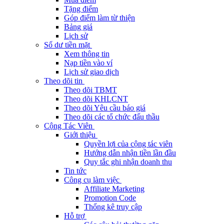
Tặng điểm
Góp điểm làm từ thiện
Bảng giá
Lịch sử
Số dư tiền mặt
Xem thông tin
Nạp tiền vào ví
Lịch sử giao dịch
Theo dõi tin
Theo dõi TBMT
Theo dõi KHLCNT
Theo dõi Yêu cầu báo giá
Theo dõi các tổ chức đấu thầu
Cộng Tác Viên
Giới thiệu
Quyền lợi của cộng tác viên
Hướng dẫn nhận tiền lần đầu
Quy tắc ghi nhận doanh thu
Tin tức
Công cụ làm việc
Affiliate Marketing
Promotion Code
Thống kê truy cập
Hỗ trợ