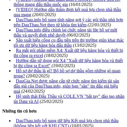
thống mạng đấu thầu quốc gia
(16/01/2025)
[VIDEO] Hướng dẫn thẩm định kết quả lựa chọn nhà thầu
qua mạng
(20/01/2025)
DauThau.info bổ sung tính năng gợi ý các gói thầu phù hợp
trên DauThau.Net theo từ khóa tìm kiếm
(22/01/2025)
DauThau.info điều chỉnh lại chức năng tải file hồ sơ mời
thầu và quyết định phê duyệt
(06/02/2025)
Sắp xuất hiện công cụ đầu tiên trên thị trường giúp khai thác
tối ưu dữ liệu hàng hóa đấu thầu
(13/02/2025)
Ra mắt gói phần mềm X4: Xuất dữ liệu hàng hóa và thiết bị
thi công ra excel
(18/02/2025)
Hướng dẫn sử dụng gói X4 "Xuất dữ liệu hàng hóa và thiết
bị thi công ra Excel"
(19/02/2025)
Hồ sơ dự thầu là gì? Bộ hồ sợ dự thầu gồm những gì quan
trọng?
(20/02/2025)
DauGia.Net được nâng cấp từ chức năng tìm kiếm tài sản
đấu giá của DauThau.info, giúp bạn "săn" tin đấu giá hiệu
quả
(24/02/2025)
Hệ sinh thái Đấu Thầu và COLE.VN "bắt tay" đào tạo nhân
tài Data và AI
(25/02/2025)
Những tin cũ hơn
DauThau.info bổ sung dữ liệu Kết quả lựa chọn nhà thầu
(không liên kết với KHLCNT)
(10/01/2025)