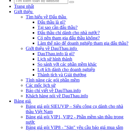
Trang nhất
Giới thiệu
Tìm hiểu về Đấu thầu
Đấu thầu là gì?
Tại sao cần đấu thầu?
Đấu thầu chỉ dành cho nhà nước?
Có nên tham gia đấu thầu không?
Làm thế nào để doanh nghiệp tham gia đấu thầu?
Giới thiệu về DauThau.info
DauThau.info là gì?
Lịch sử hình thành
So sánh với các phần mềm khác
Lợi ích dành cho doanh nghiệp
Thành tích và Giải thưởng
Tính năng các gói phần mềm
Các mốc lịch sử
Báo chí viết về DauThau.info
Khách hàng nói về DauThau.info
Bảng giá
Bảng giá gói SIEUVIP – Siêu công cụ dành cho nhà
thầu Việt Nam
Bảng giá gói VIP1, VIP2 - Phần mềm săn thầu trong
nước
Bảng giá gói VIP8 - "Săn" yêu cầu báo giá mua sắm