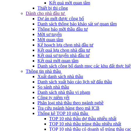
Kết quả mời quan tâm
Thiết bị thi công
Dành cho nhà đầu tư
Dự án mới được công bố
Danh sách thông báo khảo sát sự quan tâm
Thông báo mời thầu đầu tư
Mời sơ tuyển
Mời quan tâm
Kế hoạch lựa chọn nhà đầu tư
Kết quả lựa chọn nhà đầu tư
Kết quả sơ tuyển nhà đầu tư
Kết quả mời quan tâm
Danh sách công bố danh mục các khu đất thực hiệ
Thông tin nhà thầu
Xuất danh sách nhà thầu
Danh sách xuất báo cáo lịch sử đấu thầu
So sánh nhà thầu
Danh sách nhà thầu vi phạm
Công ty niêm yết
Phân loại nhà thầu theo ngành nghề
Tra cứu ngành hàng theo mã ICB
Thống kê TOP 10 nhà thầu
TOP 10 nhà thầu dự thầu nhiều nhất
TOP 10 nhà thầu trúng thầu nhiều nhất
TOP 10 nhà thầu có doanh số trúng thầu cao