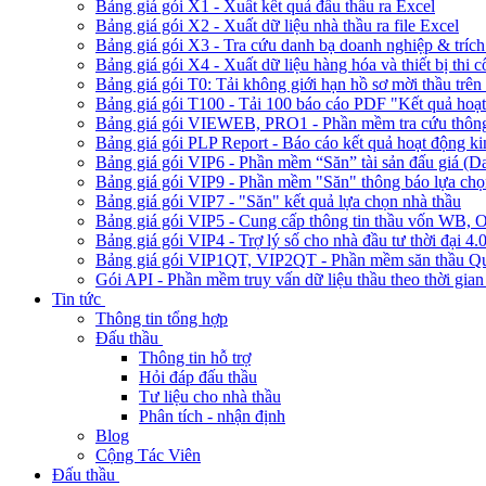
Bảng giá gói X1 - Xuất kết quả đấu thầu ra Excel
Bảng giá gói X2 - Xuất dữ liệu nhà thầu ra file Excel
Bảng giá gói X3 - Tra cứu danh bạ doanh nghiệp & trích 
Bảng giá gói X4 - Xuất dữ liệu hàng hóa và thiết bị thi 
Bảng giá gói T0: Tải không giới hạn hồ sơ mời thầu trên 
Bảng giá gói T100 - Tải 100 báo cáo PDF "Kết quả hoạt
Bảng giá gói VIEWEB, PRO1 - Phần mềm tra cứu thông 
Bảng giá gói PLP Report - Báo cáo kết quả hoạt động ki
Bảng giá gói VIP6 - Phần mềm “Săn” tài sản đấu giá (D
Bảng giá gói VIP9 - Phần mềm "Săn" thông báo lựa chọn
Bảng giá gói VIP7 - "Săn" kết quả lựa chọn nhà thầu
Bảng giá gói VIP5 - Cung cấp thông tin thầu vốn W
Bảng giá gói VIP4 - Trợ lý số cho nhà đầu tư thời đại 4.
Bảng giá gói VIP1QT, VIP2QT - Phần mềm săn thầu Qu
Gói API - Phần mềm truy vấn dữ liệu thầu theo thời gian
Tin tức
Thông tin tổng hợp
Đấu thầu
Thông tin hỗ trợ
Hỏi đáp đấu thầu
Tư liệu cho nhà thầu
Phân tích - nhận định
Blog
Cộng Tác Viên
Đấu thầu