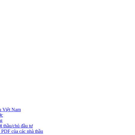
u Việt Nam
ớc
ng
i thầu/chủ đầu tư
o PDF của các nhà thầu