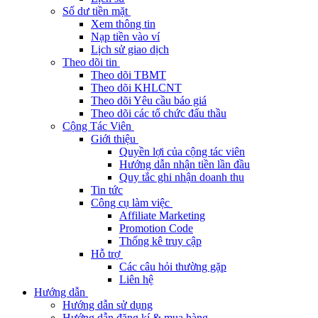
Số dư tiền mặt
Xem thông tin
Nạp tiền vào ví
Lịch sử giao dịch
Theo dõi tin
Theo dõi TBMT
Theo dõi KHLCNT
Theo dõi Yêu cầu báo giá
Theo dõi các tổ chức đấu thầu
Cộng Tác Viên
Giới thiệu
Quyền lợi của cộng tác viên
Hướng dẫn nhận tiền lần đầu
Quy tắc ghi nhận doanh thu
Tin tức
Công cụ làm việc
Affiliate Marketing
Promotion Code
Thống kê truy cập
Hỗ trợ
Các câu hỏi thường gặp
Liên hệ
Hướng dẫn
Hướng dẫn sử dụng
Hướng dẫn đăng kí & mua hàng