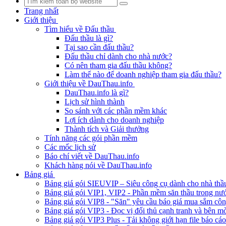
Trang nhất
Giới thiệu
Tìm hiểu về Đấu thầu
Đấu thầu là gì?
Tại sao cần đấu thầu?
Đấu thầu chỉ dành cho nhà nước?
Có nên tham gia đấu thầu không?
Làm thế nào để doanh nghiệp tham gia đấu thầu?
Giới thiệu về DauThau.info
DauThau.info là gì?
Lịch sử hình thành
So sánh với các phần mềm khác
Lợi ích dành cho doanh nghiệp
Thành tích và Giải thưởng
Tính năng các gói phần mềm
Các mốc lịch sử
Báo chí viết về DauThau.info
Khách hàng nói về DauThau.info
Bảng giá
Bảng giá gói SIEUVIP – Siêu công cụ dành cho nhà thầ
Bảng giá gói VIP1, VIP2 - Phần mềm săn thầu trong nư
Bảng giá gói VIP8 - "Săn" yêu cầu báo giá mua sắm cô
Bảng giá gói VIP3 - Đọc vị đối thủ cạnh tranh và bên mờ
Bảng giá gói VIP3 Plus - Tải không giới hạn file báo cá