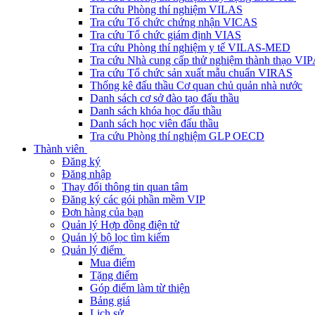
Tra cứu Phòng thí nghiệm VILAS
Tra cứu Tổ chức chứng nhận VICAS
Tra cứu Tổ chức giám định VIAS
Tra cứu Phòng thí nghiệm y tế VILAS-MED
Tra cứu Nhà cung cấp thử nghiệm thành thạo VI
Tra cứu Tổ chức sản xuất mẫu chuẩn VIRAS
Thống kê đấu thầu Cơ quan chủ quản nhà nước
Danh sách cơ sở đào tạo đấu thầu
Danh sách khóa học đấu thầu
Danh sách học viên đấu thầu
Tra cứu Phòng thí nghiệm GLP OECD
Thành viên
Đăng ký
Đăng nhập
Thay đổi thông tin quan tâm
Đăng ký các gói phần mềm VIP
Đơn hàng của bạn
Quản lý Hợp đồng điện tử
Quản lý bộ lọc tìm kiếm
Quản lý điểm
Mua điểm
Tặng điểm
Góp điểm làm từ thiện
Bảng giá
Lịch sử