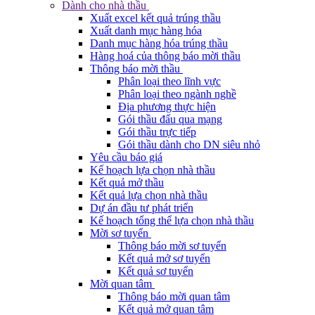
Dành cho nhà thầu
Xuất excel kết quả trúng thầu
Xuất danh mục hàng hóa
Danh mục hàng hóa trúng thầu
Hàng hoá của thông báo mời thầu
Thông báo mời thầu
Phân loại theo lĩnh vực
Phân loại theo ngành nghề
Địa phương thực hiện
Gói thầu đấu qua mạng
Gói thầu trực tiếp
Gói thầu dành cho DN siêu nhỏ
Yêu cầu báo giá
Kế hoạch lựa chọn nhà thầu
Kết quả mở thầu
Kết quả lựa chọn nhà thầu
Dự án đầu tư phát triển
Kế hoạch tổng thể lựa chọn nhà thầu
Mời sơ tuyển
Thông báo mời sơ tuyển
Kết quả mở sơ tuyển
Kết quả sơ tuyển
Mời quan tâm
Thông báo mời quan tâm
Kết quả mở quan tâm