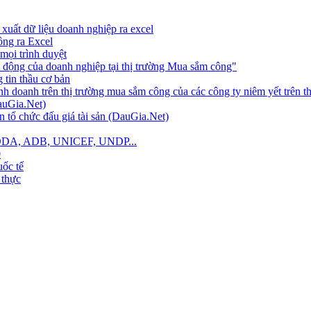
xuất dữ liệu doanh nghiệp ra excel
công ra Excel
mọi trình duyệt
 động của doanh nghiệp tại thị trường Mua sắm công"
tin thầu cơ bản
nh doanh trên thị trường mua sắm công của các công ty niêm yết trên 
auGia.Net)
 tổ chức đấu giá tài sản (DauGia.Net)
B, ODA, ADB, UNICEF, UNDP...
0
ốc tế
 thực