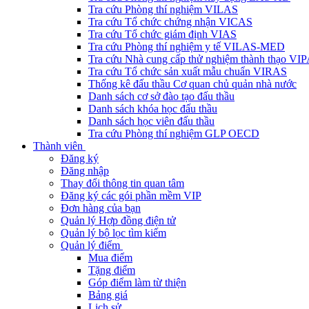
Tra cứu Phòng thí nghiệm VILAS
Tra cứu Tổ chức chứng nhận VICAS
Tra cứu Tổ chức giám định VIAS
Tra cứu Phòng thí nghiệm y tế VILAS-MED
Tra cứu Nhà cung cấp thử nghiệm thành thạo VI
Tra cứu Tổ chức sản xuất mẫu chuẩn VIRAS
Thống kê đấu thầu Cơ quan chủ quản nhà nước
Danh sách cơ sở đào tạo đấu thầu
Danh sách khóa học đấu thầu
Danh sách học viên đấu thầu
Tra cứu Phòng thí nghiệm GLP OECD
Thành viên
Đăng ký
Đăng nhập
Thay đổi thông tin quan tâm
Đăng ký các gói phần mềm VIP
Đơn hàng của bạn
Quản lý Hợp đồng điện tử
Quản lý bộ lọc tìm kiếm
Quản lý điểm
Mua điểm
Tặng điểm
Góp điểm làm từ thiện
Bảng giá
Lịch sử