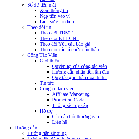
Số dư tiền mặt
Xem thông tin
Nạp tiền vào ví
Lịch sử giao dịch
Theo dõi tin
Theo dõi TBMT
Theo dõi KHLCNT
Theo dõi Yêu cầu báo giá
Theo dõi các tổ chức đấu thầu
Cộng Tác Viên
Giới thiệu
Quyền lợi của cộng tác viên
Hướng dẫn nhận tiền lần đầu
Quy tắc ghi nhận doanh thu
Tin tức
Công cụ làm việc
Affiliate Marketing
Promotion Code
Thống kê truy cập
Hỗ trợ
Các câu hỏi thường gặp
Liên hệ
Hướng dẫn
Hướng dẫn sử dụng
Hướng dẫn đăng kí & mua hàng