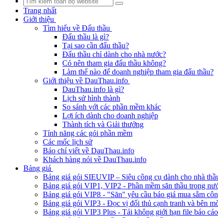
Trang nhất
Giới thiệu
Tìm hiểu về Đấu thầu
Đấu thầu là gì?
Tại sao cần đấu thầu?
Đấu thầu chỉ dành cho nhà nước?
Có nên tham gia đấu thầu không?
Làm thế nào để doanh nghiệp tham gia đấu thầu?
Giới thiệu về DauThau.info
DauThau.info là gì?
Lịch sử hình thành
So sánh với các phần mềm khác
Lợi ích dành cho doanh nghiệp
Thành tích và Giải thưởng
Tính năng các gói phần mềm
Các mốc lịch sử
Báo chí viết về DauThau.info
Khách hàng nói về DauThau.info
Bảng giá
Bảng giá gói SIEUVIP – Siêu công cụ dành cho nhà thầ
Bảng giá gói VIP1, VIP2 - Phần mềm săn thầu trong nư
Bảng giá gói VIP8 - "Săn" yêu cầu báo giá mua sắm cô
Bảng giá gói VIP3 - Đọc vị đối thủ cạnh tranh và bên mờ
Bảng giá gói VIP3 Plus - Tải không giới hạn file báo cá