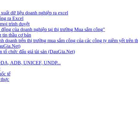
xuất dữ liệu doanh nghiệp ra excel
công ra Excel
mọi trình duyệt
 động của doanh nghiệp tại thị trường Mua sắm công"
tin thầu cơ bản
nh doanh trên thị trường mua sắm công của các công ty niêm yết trên 
auGia.Net)
 tổ chức đấu giá tài sản (DauGia.Net)
B, ODA, ADB, UNICEF, UNDP...
0
ốc tế
 thực