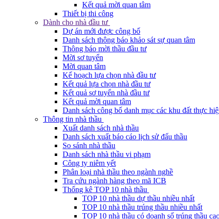
Kết quả mời quan tâm
Thiết bị thi công
Dành cho nhà đầu tư
Dự án mới được công bố
Danh sách thông báo khảo sát sự quan tâm
Thông báo mời thầu đầu tư
Mời sơ tuyển
Mời quan tâm
Kế hoạch lựa chọn nhà đầu tư
Kết quả lựa chọn nhà đầu tư
Kết quả sơ tuyển nhà đầu tư
Kết quả mời quan tâm
Danh sách công bố danh mục các khu đất thực hiệ
Thông tin nhà thầu
Xuất danh sách nhà thầu
Danh sách xuất báo cáo lịch sử đấu thầu
So sánh nhà thầu
Danh sách nhà thầu vi phạm
Công ty niêm yết
Phân loại nhà thầu theo ngành nghề
Tra cứu ngành hàng theo mã ICB
Thống kê TOP 10 nhà thầu
TOP 10 nhà thầu dự thầu nhiều nhất
TOP 10 nhà thầu trúng thầu nhiều nhất
TOP 10 nhà thầu có doanh số trúng thầu cao