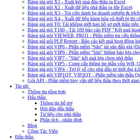
Bảng giá gói X1 - Xuất kết quả đấu thầu ra Excel
Bảng giá gói X2 - Xuất dữ liệu nhà thầu ra file Excel
Bảng giá gói X3 - Tra cứu danh bạ doanh nghiệp & trích 
Bảng giá gói X4 - Xuất dữ liệu hàng hóa và thiết bị thi 
Bảng giá gói T0: Tải không giới hạn hồ sơ mời thầu trên 
Bảng giá gói T100 - Tải 100 báo cáo PDF "Kết quả hoạt
Bảng giá gói VIEWEB, PRO1 - Phần mềm tra cứu thông 
Bảng giá gói PLP Report - Báo cáo kết quả hoạt động ki
Bảng giá gói VIP6 - Phần mềm “Săn” tài sản đấu giá (D
Bảng giá gói VIP9 - Phần mềm "Săn" thông báo lựa chọn
Bảng giá gói VIP7 - "Săn" kết quả lựa chọn nhà thầu
Bảng giá gói VIP5 - Cung cấp thông tin thầu vốn W
Bảng giá gói VIP4 - Trợ lý số cho nhà đầu tư thời đại 4.
Bảng giá gói VIP1QT, VIP2QT - Phần mềm săn thầu Qu
Gói API - Phần mềm truy vấn dữ liệu thầu theo thời gian
Tin tức
Thông tin tổng hợp
Đấu thầu
Thông tin hỗ trợ
Hỏi đáp đấu thầu
Tư liệu cho nhà thầu
Phân tích - nhận định
Blog
Cộng Tác Viên
Đấu thầu