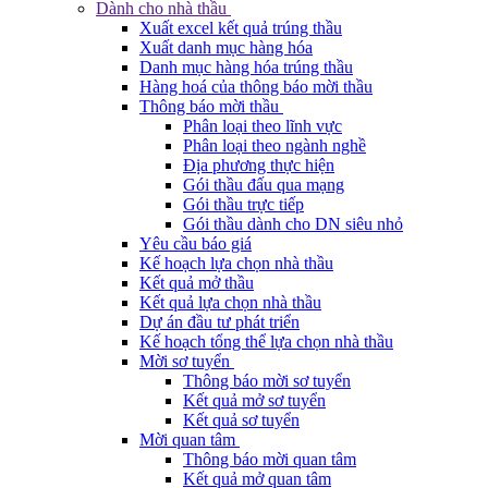
Dành cho nhà thầu
Xuất excel kết quả trúng thầu
Xuất danh mục hàng hóa
Danh mục hàng hóa trúng thầu
Hàng hoá của thông báo mời thầu
Thông báo mời thầu
Phân loại theo lĩnh vực
Phân loại theo ngành nghề
Địa phương thực hiện
Gói thầu đấu qua mạng
Gói thầu trực tiếp
Gói thầu dành cho DN siêu nhỏ
Yêu cầu báo giá
Kế hoạch lựa chọn nhà thầu
Kết quả mở thầu
Kết quả lựa chọn nhà thầu
Dự án đầu tư phát triển
Kế hoạch tổng thể lựa chọn nhà thầu
Mời sơ tuyển
Thông báo mời sơ tuyển
Kết quả mở sơ tuyển
Kết quả sơ tuyển
Mời quan tâm
Thông báo mời quan tâm
Kết quả mở quan tâm