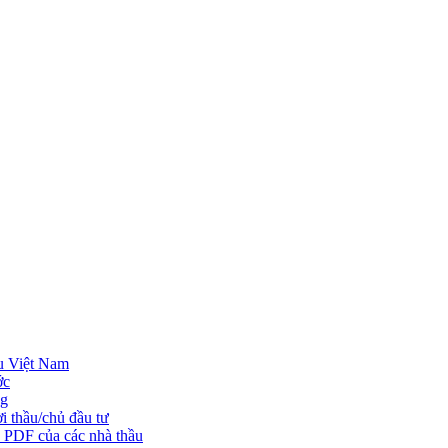
u Việt Nam
ớc
ng
i thầu/chủ đầu tư
o PDF của các nhà thầu