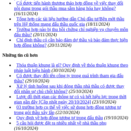
Có được tiến hành thương thảo hợp đồng về việc thay đổi
nội dung trong gói thầu mua sắm hàng hóa hay không?
(16/11/2024)
Tổng hợp các tài liệu hướng dẫn Chủ đầu tư/Bên mời thầu
trên Hệ thống mạng đấu thầu quốc gia
(18/11/2024)
Trường hợp nào bị thu hồi chứng chỉ nghiệp vụ chuyên môn
đấu thầu?
(20/11/2024)
Chỉ định thầu có cần bảo đảm dự thầu và bảo đảm thực hiện
hợp đồng không?
(20/11/2024)
Những tin cũ hơn
Thỏa thuận khung là gì? Quy định về thỏa thuận khung theo
pháp luật hiện hành
(30/10/2024)
Có được thay đổi tên công ty trong quá trình tham gia đấu
thầu?
(29/10/2024)
Xử lý tình huống sau khi đóng thầu nhà thầu có được thay
đổi nhân sự chủ chốt không?
(25/10/2024)
Lược đồ thời gian các thông tư có và hết hiệu lực trong thời
gian gần đây [Cập nhật ngày 20/10/2024]
(23/10/2024)
03 trường hợp cụ thể về việc sử dụng hợp đồng tương tự
trong gói thầu xây lắp
(22/10/2024)
Quy định về hợp đồng tương tự trong đấu thầu
(19/10/2024)
5 câu hỏi được đặt ra nhiều nhất về nhà thầu phụ
(16/10/2024)