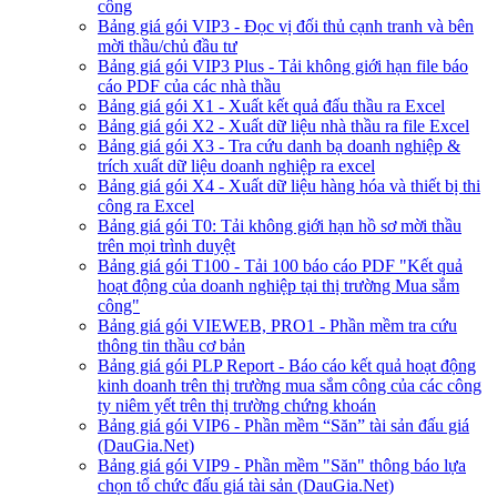
công
Bảng giá gói VIP3 - Đọc vị đối thủ cạnh tranh và bên
mời thầu/chủ đầu tư
Bảng giá gói VIP3 Plus - Tải không giới hạn file báo
cáo PDF của các nhà thầu
Bảng giá gói X1 - Xuất kết quả đấu thầu ra Excel
Bảng giá gói X2 - Xuất dữ liệu nhà thầu ra file Excel
Bảng giá gói X3 - Tra cứu danh bạ doanh nghiệp &
trích xuất dữ liệu doanh nghiệp ra excel
Bảng giá gói X4 - Xuất dữ liệu hàng hóa và thiết bị thi
công ra Excel
Bảng giá gói T0: Tải không giới hạn hồ sơ mời thầu
trên mọi trình duyệt
Bảng giá gói T100 - Tải 100 báo cáo PDF "Kết quả
hoạt động của doanh nghiệp tại thị trường Mua sắm
công"
Bảng giá gói VIEWEB, PRO1 - Phần mềm tra cứu
thông tin thầu cơ bản
Bảng giá gói PLP Report - Báo cáo kết quả hoạt động
kinh doanh trên thị trường mua sắm công của các công
ty niêm yết trên thị trường chứng khoán
Bảng giá gói VIP6 - Phần mềm “Săn” tài sản đấu giá
(DauGia.Net)
Bảng giá gói VIP9 - Phần mềm "Săn" thông báo lựa
chọn tổ chức đấu giá tài sản (DauGia.Net)