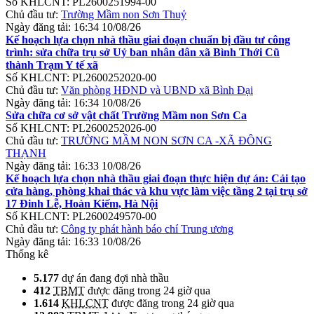
Số KHLCNT:
PL2600251994-00
Chủ đầu tư:
Trường Mầm non Sơn Thuỷ
Ngày đăng tải:
16:34 10/08/26
Kế hoạch lựa chọn nhà thầu giai đoạn chuẩn bị đầu tư công
trình: sửa chữa trụ sở Uỷ ban nhân dân xã Bình Thới Cũ
thành Trạm Y tế xã
Số KHLCNT:
PL2600252020-00
Chủ đầu tư:
Văn phòng HĐND và UBND xã Bình Đại
Ngày đăng tải:
16:34 10/08/26
Sửa chữa cơ sở vật chất Trường Mầm non Sơn Ca
Số KHLCNT:
PL2600252026-00
Chủ đầu tư:
TRƯỜNG MẦM NON SƠN CA -XÃ ĐÔNG
THẠNH
Ngày đăng tải:
16:33 10/08/26
Kế hoạch lựa chọn nhà thầu giai đoạn thực hiện dự án: Cải tạo
cửa hàng, phòng khai thác và khu vực làm việc tầng 2 tại trụ sở
17 Đinh Lễ, Hoàn Kiếm, Hà Nội
Số KHLCNT:
PL2600249570-00
Chủ đầu tư:
Công ty phát hành báo chí Trung ương
Ngày đăng tải:
16:33 10/08/26
Thống kê
5.177
dự án đang đợi nhà thầu
412
TBMT
được đăng trong 24 giờ qua
1.614
KHLCNT
được đăng trong 24 giờ qua