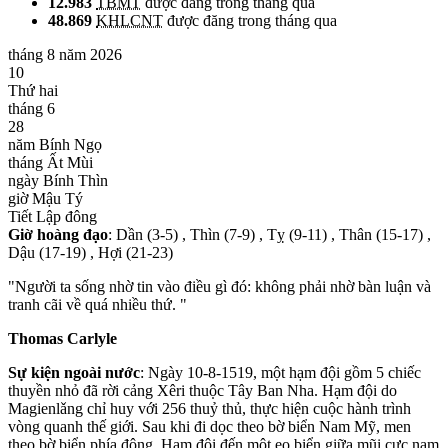
12.983
TBMT
được đăng trong tháng qua
48.869
KHLCNT
được đăng trong tháng qua
tháng 8 năm 2026
10
Thứ hai
tháng 6
28
năm Bính Ngọ
tháng Ất Mùi
ngày Bính Thìn
giờ Mậu Tý
Tiết Lập đông
Giờ hoàng đạo
: Dần (3-5) , Thìn (7-9) , Tỵ (9-11) , Thân (15-17) ,
Dậu (17-19) , Hợi (21-23)
"Người ta sống nhờ tin vào điều gì đó: không phải nhờ bàn luận và
tranh cãi về quá nhiều thứ. "
Thomas Carlyle
Sự kiện ngoài nước
: Ngày 10-8-1519, một hạm đội gồm 5 chiếc
thuyền nhỏ đã rời cảng Xêri thuộc Tây Ban Nha. Hạm đội do
Magienlǎng chỉ huy với 256 thuỷ thủ, thực hiện cuộc hành trình
vòng quanh thế giới. Sau khi đi dọc theo bờ biển Nam Mỹ, men
theo bờ biển phía đông, Hạm đội đến một eo biển giữa mũi cực nam