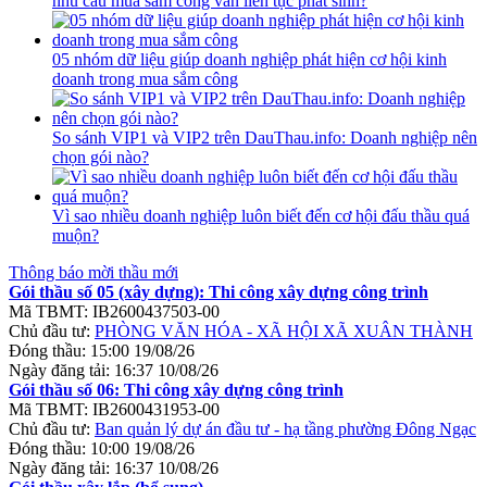
nhu cầu mua sắm công vẫn liên tục phát sinh?
05 nhóm dữ liệu giúp doanh nghiệp phát hiện cơ hội kinh
doanh trong mua sắm công
So sánh VIP1 và VIP2 trên DauThau.info: Doanh nghiệp nên
chọn gói nào?
Vì sao nhiều doanh nghiệp luôn biết đến cơ hội đấu thầu quá
muộn?
Thông báo mời thầu mới
Gói thầu số 05 (xây dựng): Thi công xây dựng công trình
Mã TBMT:
IB2600437503-00
Chủ đầu tư:
PHÒNG VĂN HÓA - XÃ HỘI XÃ XUÂN THÀNH
Đóng thầu:
15:00 19/08/26
Ngày đăng tải:
16:37 10/08/26
Gói thầu số 06: Thi công xây dựng công trình
Mã TBMT:
IB2600431953-00
Chủ đầu tư:
Ban quản lý dự án đầu tư - hạ tầng phường Đông Ngạc
Đóng thầu:
10:00 19/08/26
Ngày đăng tải:
16:37 10/08/26