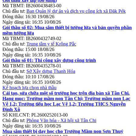
Gói thầu xây lắp (bổ sung)
Mã TBMT:
IB2600438483-00
Chủ đầu tư:
Ban Quản lý dự án và dịch vụ công ích xã Đăk Pék
Đóng thầu:
16:30 19/08/26
Ngày đăng tải:
16:35 10/08/26
Gói thầu số 02: Mua sắm thiết bị tường lửa và bản quyền phần
mềm tường lửa
Mã TBMT:
IB2600432749-02
Chủ đầu tư:
Trung tâm y tế Krông Pắc
Đóng thầu:
15:00 18/08/26
Ngày đăng tải:
16:35 10/08/26
Gói thầu số 01: Thi công xây dựng công trình
Mã TBMT:
IB2600435278-01
Chủ đầu tư:
Sở Xây dựng Thanh Hóa
Đóng thầu:
10:10 17/08/26
Ngày đăng tải:
16:35 10/08/26
Kế hoạch lựa chọn nhà thầu
Cải tạo, sửa chữa một số trường học trên địa bàn xã Tân Chi.
Hạng mục: Trường mầm non Tân Chi; Trường mầm non Lạc
Vệ 1,2; Trường tiểu học Lạc Vệ 1,2; Trường THCS Nguyễn
Đình Xô
Số KHLCNT:
PL2600252013-00
Chủ đầu tư:
Phòng Văn hóa - Xã hội xã Tân Chi
Ngày đăng tải:
16:35 10/08/26
Mua sắm thiết bị dạy học cho Trường Mầm non Sơn Thuỷ