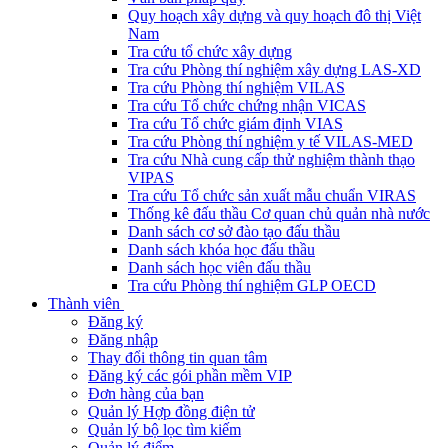
Quy hoạch xây dựng và quy hoạch đô thị Việt
Nam
Tra cứu tổ chức xây dựng
Tra cứu Phòng thí nghiệm xây dựng LAS-XD
Tra cứu Phòng thí nghiệm VILAS
Tra cứu Tổ chức chứng nhận VICAS
Tra cứu Tổ chức giám định VIAS
Tra cứu Phòng thí nghiệm y tế VILAS-MED
Tra cứu Nhà cung cấp thử nghiệm thành thạo
VIPAS
Tra cứu Tổ chức sản xuất mẫu chuẩn VIRAS
Thống kê đấu thầu Cơ quan chủ quản nhà nước
Danh sách cơ sở đào tạo đấu thầu
Danh sách khóa học đấu thầu
Danh sách học viên đấu thầu
Tra cứu Phòng thí nghiệm GLP OECD
Thành viên
Đăng ký
Đăng nhập
Thay đổi thông tin quan tâm
Đăng ký các gói phần mềm VIP
Đơn hàng của bạn
Quản lý Hợp đồng điện tử
Quản lý bộ lọc tìm kiếm
Quản lý điểm