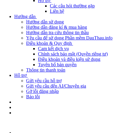
Hỗ trợ
Các câu hỏi thường gặp
Liên hệ
Hướng dẫn
Hướng dẫn sử dụng
Hướng dẫn đăng kí & mua hàng
Hướng dẫn tra cứu thông tin thầu
Yêu cầu để sử dụng Phần mềm DauThau.info
Điều khoản & Quy định
Cam kết dịch vụ
Chính sách bảo mật (Quyền riêng tư)
Điều khoản và điều kiện sử dụng
Tuyên bố bản quyền
Thông tin thanh toán
Hỗ trợ
Gửi yêu cầu hỗ trợ
Gửi yêu cầu đến AI/Chuyên gia
Gỡ lỗi đăng nhập
Báo lỗi