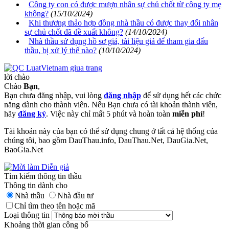
Công ty con có được mượn nhân sự chủ chốt từ công ty mẹ
không?
(15/10/2024)
Khi thương thảo hợp đồng nhà thầu có được thay đổi nhân
sự chủ chốt đã đề xuất không?
(14/10/2024)
Nhà thầu sử dụng hồ sơ giả, tài liệu giả để tham gia đấu
thầu, bị xử lý thế nào?
(10/10/2024)
lời chào
Chào
Bạn
,
Bạn chưa đăng nhập, vui lòng
đăng nhập
để sử dụng hết các chức
năng dành cho thành viên. Nếu Bạn chưa có tài khoản thành viên,
hãy
đăng ký
. Việc này chỉ mất 5 phút và hoàn toàn
miễn phí
!
Tài khoản này của bạn có thể sử dụng chung ở tất cả hệ thống của
chúng tôi, bao gồm DauThau.info, DauThau.Net, DauGia.Net,
BaoGia.Net
Tìm kiếm thông tin thầu
Thông tin dành cho
Nhà thầu
Nhà đầu tư
Chỉ tìm theo tên hoặc mã
Loại thông tin
Khoảng thời gian công bố