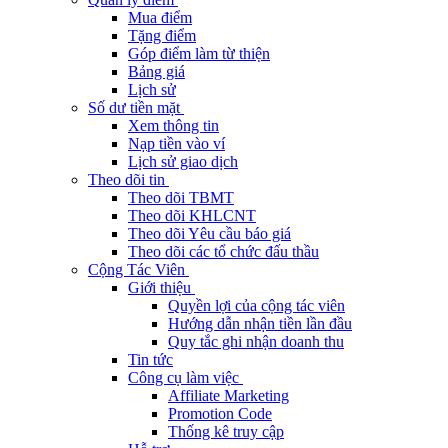
Mua điểm
Tặng điểm
Góp điểm làm từ thiện
Bảng giá
Lịch sử
Số dư tiền mặt
Xem thông tin
Nạp tiền vào ví
Lịch sử giao dịch
Theo dõi tin
Theo dõi TBMT
Theo dõi KHLCNT
Theo dõi Yêu cầu báo giá
Theo dõi các tổ chức đấu thầu
Cộng Tác Viên
Giới thiệu
Quyền lợi của cộng tác viên
Hướng dẫn nhận tiền lần đầu
Quy tắc ghi nhận doanh thu
Tin tức
Công cụ làm việc
Affiliate Marketing
Promotion Code
Thống kê truy cập