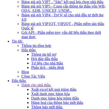
Bảng giá gói VIP7 - "Săn" kết quả lựa chọn nhà thầu
Bảng giá gói VIP5 - Cung cấp thông tin thầu vốn WB,
ODA, ADB, UNICEF, UNDP...
Bảng giá gói VIP4 - Trợ lý số cho nhà đầu tư thời đại
4.0
Bảng giá gói VIP1QT, VIP2QT - Phần mềm săn thầu
Quốc tế
Gói API - Phần mềm truy vấn dữ liệu thầu theo thời
gian thực
Tin tức
Thông tin tổng hợp
Đấu thầu
Thông tin hỗ trợ
Hỏi đáp đấu thầu
Tư liệu cho nhà thầu
Phân tích - nhận định
Blog
Cộng Tác Viên
Đấu thầu
Dành cho nhà thầu
Xuất excel kết quả trúng thầu
Xuất danh mục hàng hóa
Danh mục hàng hóa trúng thầu
Hàng hoá của thông báo mời thầu
Thông báo mời thầu