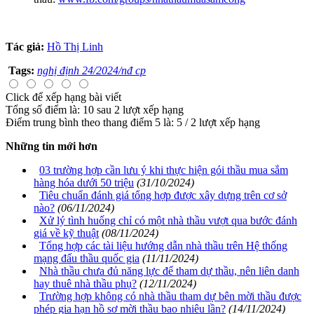
Tác giả:
Hồ Thị Linh
Tags:
nghị định 24/2024/nđ cp
Click để xếp hạng bài viết
Tổng số điểm là: 10 sau 2 lượt xếp hạng
Điểm trung bình theo thang điểm 5 là:
5
/
2
lượt xếp hạng
Những tin mới hơn
03 trường hợp cần lưu ý khi thực hiện gói thầu mua sắm
hàng hóa dưới 50 triệu
(31/10/2024)
Tiêu chuẩn đánh giá tổng hợp được xây dựng trên cơ sở
nào?
(06/11/2024)
Xử lý tình huống chỉ có một nhà thầu vượt qua bước đánh
giá về kỹ thuật
(08/11/2024)
Tổng hợp các tài liệu hướng dẫn nhà thầu trên Hệ thống
mạng đấu thầu quốc gia
(11/11/2024)
Nhà thầu chưa đủ năng lực để tham dự thầu, nên liên danh
hay thuê nhà thầu phụ?
(12/11/2024)
Trường hợp không có nhà thầu tham dự bên mời thầu được
phép gia hạn hồ sơ mời thầu bao nhiêu lần?
(14/11/2024)