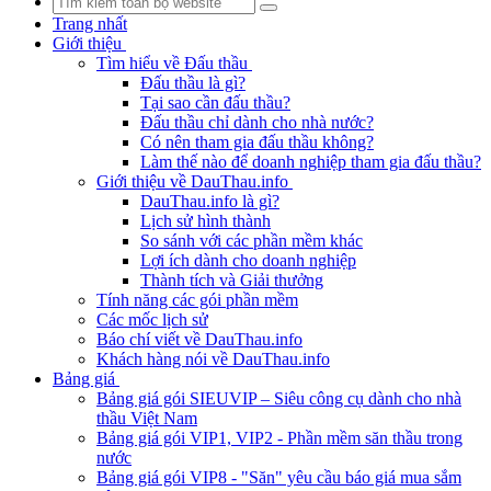
Trang nhất
Giới thiệu
Tìm hiểu về Đấu thầu
Đấu thầu là gì?
Tại sao cần đấu thầu?
Đấu thầu chỉ dành cho nhà nước?
Có nên tham gia đấu thầu không?
Làm thế nào để doanh nghiệp tham gia đấu thầu?
Giới thiệu về DauThau.info
DauThau.info là gì?
Lịch sử hình thành
So sánh với các phần mềm khác
Lợi ích dành cho doanh nghiệp
Thành tích và Giải thưởng
Tính năng các gói phần mềm
Các mốc lịch sử
Báo chí viết về DauThau.info
Khách hàng nói về DauThau.info
Bảng giá
Bảng giá gói SIEUVIP – Siêu công cụ dành cho nhà
thầu Việt Nam
Bảng giá gói VIP1, VIP2 - Phần mềm săn thầu trong
nước
Bảng giá gói VIP8 - "Săn" yêu cầu báo giá mua sắm