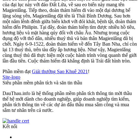
của đại lục này với đảo Đất Lửa, về sau eo biển này mang tên
Magienlǎng. Tiếp theo, đoàn thám hiểm đi vào một đại dương bể
lặng sóng yên, Magienlǎng đặt tên là Thái Bình Dương. Sau hơn
một nǎm lênh đênh giữa biển khơi với đói khát, bệnh tật, đoàn thám
hiểm đến Philipin. Tại đây, đoàn thám hiểm tìm được nhiều hồ tiêu,
hương liệu và mặt hàng qúy đối với châu Âu. Nhưng trong cuộc
đụng độ với thổ dân, nhiều thuỷ thủ và bản thân Magienlǎng đã bị
chết. Ngày 6-9-1522, đoàn thám hiểm về đến Tây Ban Nha, chỉ còn
lại 13 thuỷ thủ, trên tàu đầy ắp hương liệu. Như vậy, Magienlǎng
cùng thuỷ thủ đã thực hiện một cuộc hành trình vòng quanh thế giới
lần đầu tiên. Cuộc thám hiểm đã khẳng định là Trái đất hình tròn.
Phần mềm đạt
Giải thưởng Sao Khuê 2021
!
Site-logo
Siêu phần mềm phân tích và săn tin thầu
DauThau.info là hệ thống phần mềm phân tích thông tin mời thầu
thế hệ mới dành cho doanh nghiệp, giúp doanh nghiệp tìm kiếm,
phân tích thông tin về các dự án đấu thầu mua sắm công và mua
sắm tư nhân trên cả nước.
Kết nối