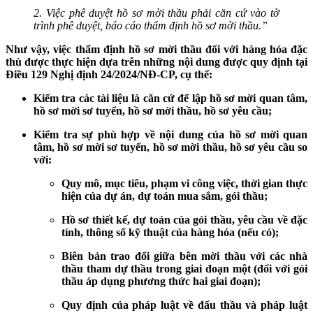
2. Việc phê duyệt hồ sơ mời thầu phải căn cứ vào tờ
trình phê duyệt, báo cáo thẩm định hồ sơ mời thầu.”
Như vậy, việc thẩm định hồ sơ mời thầu đối với hàng hóa đặc
thù được thực hiện dựa trên những nội dung được quy định tại
Điều 129 Nghị định 24/2024/NĐ-CP, cụ thể:
Kiểm tra các tài liệu là căn cứ để lập hồ sơ mời quan tâm,
hồ sơ mời sơ tuyển, hồ sơ mời thầu, hồ sơ yêu cầu;
Kiểm tra sự phù hợp về nội dung của hồ sơ mời quan
tâm, hồ sơ mời sơ tuyển, hồ sơ mời thầu, hồ sơ yêu cầu so
với:
Quy mô, mục tiêu, phạm vi công việc, thời gian thực
hiện của dự án, dự toán mua sắm, gói thầu;
Hồ sơ thiết kế, dự toán của gói thầu, yêu cầu về đặc
tính, thông số kỹ thuật của hàng hóa (nếu có);
Biên bản trao đổi giữa bên mời thầu với các nhà
thầu tham dự thầu trong giai đoạn một (đối với gói
thầu áp dụng phương thức hai giai đoạn);
Quy định của pháp luật về đấu thầu và pháp luật