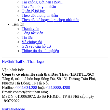
Tải không giới hạn HSMT
Tra cứu thông tin thầu
Quản lý bộ lọc
Theo dõi thông tin thầu
Theo dõi kế hoạch lựa chọn nhà thầu
Tiện ích
Thành viên
Cộng tác viên
Tin tức
Về chúng tôi
Gửi yêu cầu hỗ trợ
Thông tin doanh nghiệp
HeSinhThaiDauThau-logo
Vận hành bởi:
Công ty cổ phần Hệ sinh thái Đấu Thầu (HSTDT.,JSC)
Tầng 6, toà nhà hỗn hợp Sông Đà, Số 131 Đường Trần Phú,
Phường Hà Đông, TP Hà Nội
Hotline:
0904.634.288
hoặc
024.8888.4288
Email:
contact@dauthau.asia
;
MSDN: 0110063972, do Sở KH&ĐT TP Hà Nội cấp ngày
18/07/2022.
NukeViet-logo