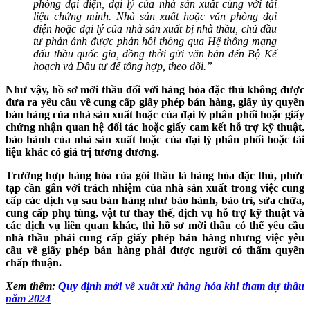
phòng đại diện, đại lý của nhà sản xuất cùng với tài
liệu chứng minh. Nhà sản xuất hoặc văn phòng đại
diện hoặc đại lý của nhà sản xuất bị nhà thầu, chủ đầu
tư phản ánh được phản hồi thông qua Hệ thống mạng
đấu thầu quốc gia, đồng thời gửi văn bản đến Bộ Kế
hoạch và Đầu tư để tổng hợp, theo dõi.”
Như vậy, hồ sơ mời thầu đối với hàng hóa đặc thù không được
đưa ra yêu cầu về cung cấp giấy phép bán hàng, giấy ủy quyền
bán hàng của nhà sản xuất hoặc của đại lý phân phối hoặc giấy
chứng nhận quan hệ đối tác hoặc giấy cam kết hỗ trợ kỹ thuật,
bảo hành của nhà sản xuất hoặc của đại lý phân phối hoặc tài
liệu khác có giá trị tương đương.
Trường hợp hàng hóa của gói thầu là hàng hóa đặc thù, phức
tạp cần gắn với trách nhiệm của nhà sản xuất trong việc cung
cấp các dịch vụ sau bán hàng như bảo hành, bảo trì, sửa chữa,
cung cấp phụ tùng, vật tư thay thế, dịch vụ hỗ trợ kỹ thuật và
các dịch vụ liên quan khác, thì hồ sơ mời thầu có thể yêu cầu
nhà thầu phải cung cấp giấy phép bán hàng nhưng việc yêu
cầu về giấy phép bán hàng phải được người có thẩm quyền
chấp thuận.
Xem thêm:
Quy định mới về xuất xứ hàng hóa khi tham dự thầu
năm 2024