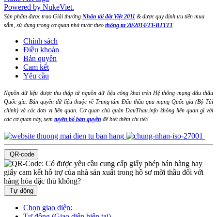
Powered by NukeViet.
Sản phẩm được trao Giải thưởng
Nhân tài đất Việt 2011
& được quy định ưu tiên mua
sắm, sử dụng trong cơ quan nhà nước theo
thông tư 20/2014/TT-BTTTT
Chính sách
Điều khoản
Bản quyền
Cam kết
Yêu cầu
Nguồn dữ liệu được thu thập từ nguồn dữ liệu công khai trên Hệ thống mạng đấu thầu
Quốc gia. Bản quyền dữ liệu thuộc về Trung tâm Đấu thầu qua mạng Quốc gia (Bộ Tài
chính) và các đơn vị liên quan. Cơ quan chủ quản DauThau.info không liên quan gì với
các cơ quan này, xem
tuyên bố bản quyền
để biết thêm chi tiết!
QR-code
Tự động
Chọn giao diện:
Tự động (Giao diện hiện tại)