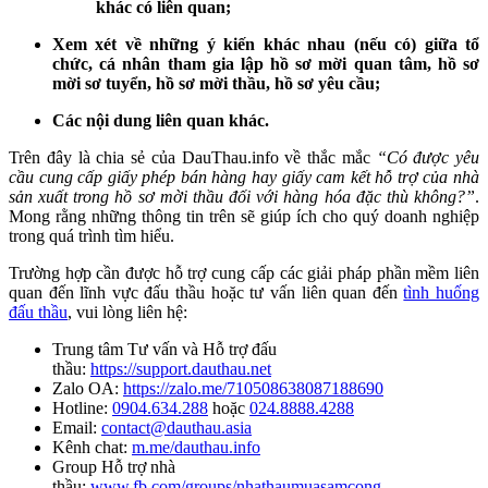
khác có liên quan;
Xem xét về những ý kiến khác nhau (nếu có) giữa tổ
chức, cá nhân tham gia lập hồ sơ mời quan tâm, hồ sơ
mời sơ tuyển, hồ sơ mời thầu, hồ sơ yêu cầu;
Các nội dung liên quan khác.
Trên đây là chia sẻ của DauThau.info về thắc mắc
“Có được yêu
cầu cung cấp giấy phép bán hàng hay giấy cam kết hỗ trợ của nhà
sản xuất trong hồ sơ mời thầu đối với hàng hóa đặc thù không?”
.
Mong rằng những thông tin trên sẽ giúp ích cho quý doanh nghiệp
trong quá trình tìm hiểu.
Trường hợp cần được hỗ trợ cung cấp các giải pháp phần mềm liên
quan đến lĩnh vực đấu thầu hoặc tư vấn liên quan đến
tình huống
đấu thầu
, vui lòng liên hệ:
Trung tâm Tư vấn và Hỗ trợ đấu
thầu:
https://support.dauthau.net
Zalo OA:
https://zalo.me/710508638087188690
Hotline:
0904.634.288
hoặc
024.8888.4288
Email:
contact@dauthau.asia
Kênh chat:
m.me/dauthau.info
Group Hỗ trợ nhà
thầu:
www.fb.com/groups/nhathaumuasamcong