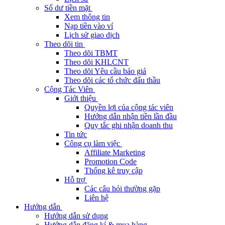
Số dư tiền mặt
Xem thông tin
Nạp tiền vào ví
Lịch sử giao dịch
Theo dõi tin
Theo dõi TBMT
Theo dõi KHLCNT
Theo dõi Yêu cầu báo giá
Theo dõi các tổ chức đấu thầu
Cộng Tác Viên
Giới thiệu
Quyền lợi của cộng tác viên
Hướng dẫn nhận tiền lần đầu
Quy tắc ghi nhận doanh thu
Tin tức
Công cụ làm việc
Affiliate Marketing
Promotion Code
Thống kê truy cập
Hỗ trợ
Các câu hỏi thường gặp
Liên hệ
Hướng dẫn
Hướng dẫn sử dụng
Hướng dẫn đăng kí & mua hàng