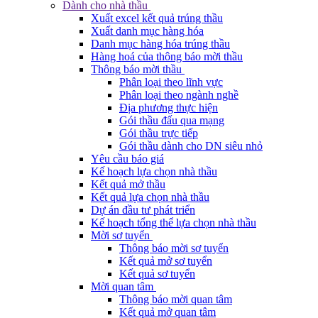
Dành cho nhà thầu
Xuất excel kết quả trúng thầu
Xuất danh mục hàng hóa
Danh mục hàng hóa trúng thầu
Hàng hoá của thông báo mời thầu
Thông báo mời thầu
Phân loại theo lĩnh vực
Phân loại theo ngành nghề
Địa phương thực hiện
Gói thầu đấu qua mạng
Gói thầu trực tiếp
Gói thầu dành cho DN siêu nhỏ
Yêu cầu báo giá
Kế hoạch lựa chọn nhà thầu
Kết quả mở thầu
Kết quả lựa chọn nhà thầu
Dự án đầu tư phát triển
Kế hoạch tổng thể lựa chọn nhà thầu
Mời sơ tuyển
Thông báo mời sơ tuyển
Kết quả mở sơ tuyển
Kết quả sơ tuyển
Mời quan tâm
Thông báo mời quan tâm
Kết quả mở quan tâm