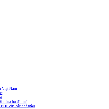
u Việt Nam
ớc
ng
i thầu/chủ đầu tư
o PDF của các nhà thầu