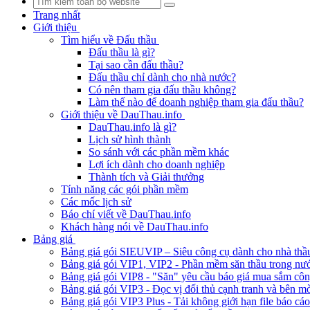
Trang nhất
Giới thiệu
Tìm hiểu về Đấu thầu
Đấu thầu là gì?
Tại sao cần đấu thầu?
Đấu thầu chỉ dành cho nhà nước?
Có nên tham gia đấu thầu không?
Làm thế nào để doanh nghiệp tham gia đấu thầu?
Giới thiệu về DauThau.info
DauThau.info là gì?
Lịch sử hình thành
So sánh với các phần mềm khác
Lợi ích dành cho doanh nghiệp
Thành tích và Giải thưởng
Tính năng các gói phần mềm
Các mốc lịch sử
Báo chí viết về DauThau.info
Khách hàng nói về DauThau.info
Bảng giá
Bảng giá gói SIEUVIP – Siêu công cụ dành cho nhà thầ
Bảng giá gói VIP1, VIP2 - Phần mềm săn thầu trong nư
Bảng giá gói VIP8 - "Săn" yêu cầu báo giá mua sắm cô
Bảng giá gói VIP3 - Đọc vị đối thủ cạnh tranh và bên mờ
Bảng giá gói VIP3 Plus - Tải không giới hạn file báo cá