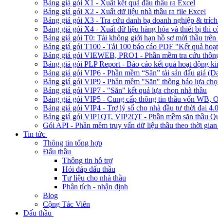
Bảng giá gói X1 - Xuất kết quả đấu thầu ra Excel
Bảng giá gói X2 - Xuất dữ liệu nhà thầu ra file Excel
Bảng giá gói X3 - Tra cứu danh bạ doanh nghiệp & trích 
Bảng giá gói X4 - Xuất dữ liệu hàng hóa và thiết bị thi 
Bảng giá gói T0: Tải không giới hạn hồ sơ mời thầu trên 
Bảng giá gói T100 - Tải 100 báo cáo PDF "Kết quả hoạt
Bảng giá gói VIEWEB, PRO1 - Phần mềm tra cứu thông 
Bảng giá gói PLP Report - Báo cáo kết quả hoạt động ki
Bảng giá gói VIP6 - Phần mềm “Săn” tài sản đấu giá (D
Bảng giá gói VIP9 - Phần mềm "Săn" thông báo lựa chọn
Bảng giá gói VIP7 - "Săn" kết quả lựa chọn nhà thầu
Bảng giá gói VIP5 - Cung cấp thông tin thầu vốn W
Bảng giá gói VIP4 - Trợ lý số cho nhà đầu tư thời đại 4.
Bảng giá gói VIP1QT, VIP2QT - Phần mềm săn thầu Qu
Gói API - Phần mềm truy vấn dữ liệu thầu theo thời gian
Tin tức
Thông tin tổng hợp
Đấu thầu
Thông tin hỗ trợ
Hỏi đáp đấu thầu
Tư liệu cho nhà thầu
Phân tích - nhận định
Blog
Cộng Tác Viên
Đấu thầu