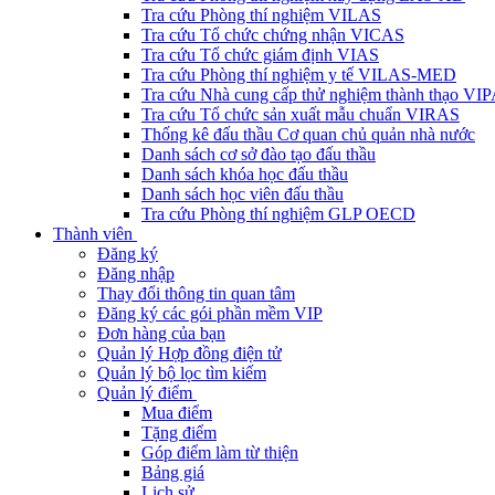
Tra cứu Phòng thí nghiệm VILAS
Tra cứu Tổ chức chứng nhận VICAS
Tra cứu Tổ chức giám định VIAS
Tra cứu Phòng thí nghiệm y tế VILAS-MED
Tra cứu Nhà cung cấp thử nghiệm thành thạo VI
Tra cứu Tổ chức sản xuất mẫu chuẩn VIRAS
Thống kê đấu thầu Cơ quan chủ quản nhà nước
Danh sách cơ sở đào tạo đấu thầu
Danh sách khóa học đấu thầu
Danh sách học viên đấu thầu
Tra cứu Phòng thí nghiệm GLP OECD
Thành viên
Đăng ký
Đăng nhập
Thay đổi thông tin quan tâm
Đăng ký các gói phần mềm VIP
Đơn hàng của bạn
Quản lý Hợp đồng điện tử
Quản lý bộ lọc tìm kiếm
Quản lý điểm
Mua điểm
Tặng điểm
Góp điểm làm từ thiện
Bảng giá
Lịch sử