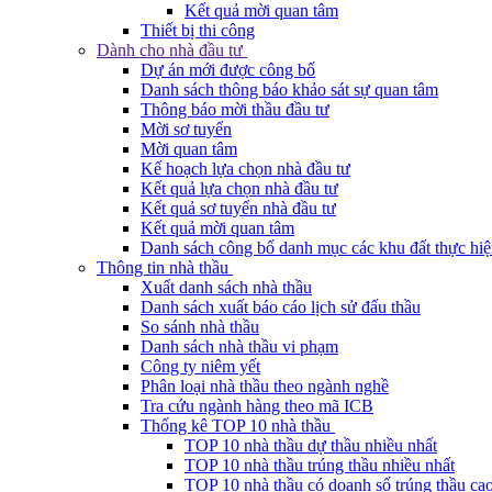
Kết quả mời quan tâm
Thiết bị thi công
Dành cho nhà đầu tư
Dự án mới được công bố
Danh sách thông báo khảo sát sự quan tâm
Thông báo mời thầu đầu tư
Mời sơ tuyển
Mời quan tâm
Kế hoạch lựa chọn nhà đầu tư
Kết quả lựa chọn nhà đầu tư
Kết quả sơ tuyển nhà đầu tư
Kết quả mời quan tâm
Danh sách công bố danh mục các khu đất thực hiệ
Thông tin nhà thầu
Xuất danh sách nhà thầu
Danh sách xuất báo cáo lịch sử đấu thầu
So sánh nhà thầu
Danh sách nhà thầu vi phạm
Công ty niêm yết
Phân loại nhà thầu theo ngành nghề
Tra cứu ngành hàng theo mã ICB
Thống kê TOP 10 nhà thầu
TOP 10 nhà thầu dự thầu nhiều nhất
TOP 10 nhà thầu trúng thầu nhiều nhất
TOP 10 nhà thầu có doanh số trúng thầu cao