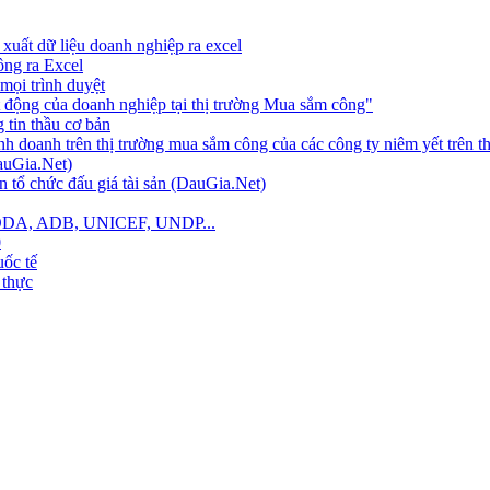
xuất dữ liệu doanh nghiệp ra excel
công ra Excel
mọi trình duyệt
 động của doanh nghiệp tại thị trường Mua sắm công"
tin thầu cơ bản
nh doanh trên thị trường mua sắm công của các công ty niêm yết trên 
auGia.Net)
 tổ chức đấu giá tài sản (DauGia.Net)
B, ODA, ADB, UNICEF, UNDP...
0
ốc tế
 thực