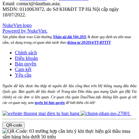
Email:
contact@dauthau.asia
;
MSDN: 0110063972, do Sở KH&ĐT TP Hà Nội cấp ngày
18/07/2022.
NukeViet-logo
Powered by NukeViet.
Sản phẩm được trao Giải thưởng
Nhân tài đất Việt 2011
& được quy định ưu tiên mua
sắm, sử dụng trong cơ quan nhà nước theo
thông tư 20/2014/TT-BTTTT
Chính sách
Điều khoản
Bản quyền
Cam kết
Yêu cầu
Nguồn dữ liệu được thu thập từ nguồn dữ liệu công khai trên Hệ thống mạng đấu thầu
Quốc gia. Bản quyền dữ liệu thuộc về Trung tâm Đấu thầu qua mạng Quốc gia (Bộ Tài
chính) và các đơn vị liên quan. Cơ quan chủ quản DauThau.info không liên quan gì với
các cơ quan này, xem
tuyên bố bản quyền
để biết thêm chi tiết!
QR-code