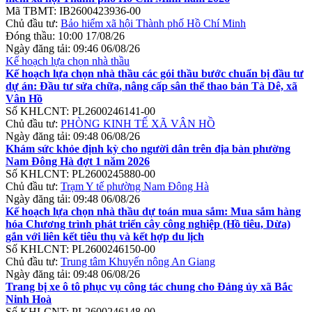
Mã TBMT:
IB2600423936-00
Chủ đầu tư:
Bảo hiểm xã hội Thành phố Hồ Chí Minh
Đóng thầu:
10:00 17/08/26
Ngày đăng tải:
09:46 06/08/26
Kế hoạch lựa chọn nhà thầu
Kế hoạch lựa chọn nhà thầu các gói thầu bước chuẩn bị đầu tư
dự án: Đầu tư sửa chữa, nâng cấp sân thể thao bản Tà Dê, xã
Vân Hồ
Số KHLCNT:
PL2600246141-00
Chủ đầu tư:
PHÒNG KINH TẾ XÃ VÂN HỒ
Ngày đăng tải:
09:48 06/08/26
Khám sức khỏe định kỳ cho người dân trên địa bàn phường
Nam Đông Hà đợt 1 năm 2026
Số KHLCNT:
PL2600245880-00
Chủ đầu tư:
Trạm Y tế phường Nam Đông Hà
Ngày đăng tải:
09:48 06/08/26
Kế hoạch lựa chọn nhà thầu dự toán mua sắm: Mua sắm hàng
hóa Chương trình phát triển cây công nghiệp (Hồ tiêu, Dừa)
gắn với liên kết tiêu thụ và kết hợp du lịch
Số KHLCNT:
PL2600246150-00
Chủ đầu tư:
Trung tâm Khuyến nông An Giang
Ngày đăng tải:
09:48 06/08/26
Trang bị xe ô tô phục vụ công tác chung cho Đảng ủy xã Bắc
Ninh Hoà
Số KHLCNT:
PL2600246148-00