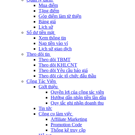
Mua điểm
Tặng điểm
Góp điểm làm từ thiện
Bảng giá
Lịch sử
Số dư tiền mặt
Xem thông tin
Nạp tiền vào ví
Lịch sử giao dịch
Theo dõi tin
Theo dõi TBMT
Theo dõi KHLCNT
Theo dõi Yêu cầu báo giá
Theo dõi các tổ chức đấu thầu
Cộng Tác Viên
Giới thiệu
Quyền lợi của cộng tác viên
Hướng dẫn nhận tiền lần đầu
Quy tắc ghi nhận doanh thu
Tin tức
Công cụ làm việc
Affiliate Marketing
Promotion Code
Thống kê truy cập