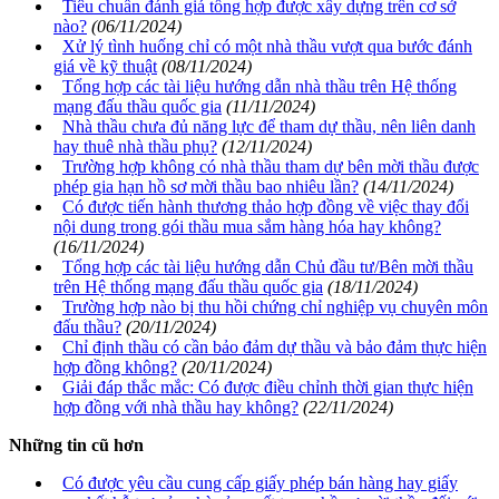
Tiêu chuẩn đánh giá tổng hợp được xây dựng trên cơ sở
nào?
(06/11/2024)
Xử lý tình huống chỉ có một nhà thầu vượt qua bước đánh
giá về kỹ thuật
(08/11/2024)
Tổng hợp các tài liệu hướng dẫn nhà thầu trên Hệ thống
mạng đấu thầu quốc gia
(11/11/2024)
Nhà thầu chưa đủ năng lực để tham dự thầu, nên liên danh
hay thuê nhà thầu phụ?
(12/11/2024)
Trường hợp không có nhà thầu tham dự bên mời thầu được
phép gia hạn hồ sơ mời thầu bao nhiêu lần?
(14/11/2024)
Có được tiến hành thương thảo hợp đồng về việc thay đổi
nội dung trong gói thầu mua sắm hàng hóa hay không?
(16/11/2024)
Tổng hợp các tài liệu hướng dẫn Chủ đầu tư/Bên mời thầu
trên Hệ thống mạng đấu thầu quốc gia
(18/11/2024)
Trường hợp nào bị thu hồi chứng chỉ nghiệp vụ chuyên môn
đấu thầu?
(20/11/2024)
Chỉ định thầu có cần bảo đảm dự thầu và bảo đảm thực hiện
hợp đồng không?
(20/11/2024)
Giải đáp thắc mắc: Có được điều chỉnh thời gian thực hiện
hợp đồng với nhà thầu hay không?
(22/11/2024)
Những tin cũ hơn
Có được yêu cầu cung cấp giấy phép bán hàng hay giấy