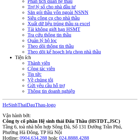
Phân tích quan hệ thầu
Trợ lý số cho nhà đầu tư
Săn gói thầu vốn ngoài NSNN
Siêu công cụ cho nhà thầu
Xuất dữ liệu trúng thầu ra excel
Tải không giới hạn HSMT
Tra cứu thông tin thầu
Quản lý bộ lọc
Theo dõi thông tin thầu
Theo dõi kế hoạch lựa chọn nhà thầu
Tiện ích
Thành viên
Cộng tác viên
Tin tức
Về chúng tôi
Gửi yêu cầu hỗ trợ
Thông tin doanh nghiệp
HeSinhThaiDauThau-logo
Vận hành bởi:
Công ty cổ phần Hệ sinh thái Đấu Thầu (HSTDT.,JSC)
Tầng 6, toà nhà hỗn hợp Sông Đà, Số 131 Đường Trần Phú,
Phường Hà Đông, TP Hà Nội
Hotline:
0904.634.288
hoặc
024.8888.4288