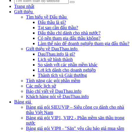
Trang nhất
Giới thiệu
Tìm hiểu về Đấu thầu
Đấu thầu là gì?
Tại sao cần đấu thầu?
Đấu thầu chỉ dành cho nhà nước?
Có nên tham gia đấu thầu không?
Làm thế nào để doanh nghiệp tham gia đấu thầu?
Giới thiệu về DauThau.info
DauThau.info là gì?
Lịch sử hình thành
So sánh với các phần mềm khác
Lợi ích dành cho doanh nghiệp
Thành tích và Giải thưởng
Tính năng các gói phần mềm
Các mốc lịch sử
Báo chí viết về DauThau.info
Khách hàng nói về DauThau.info
Bảng giá
Bảng giá gói SIEUVIP – Siêu công cụ dành cho nhà
thầu Việt Nam
Bảng giá gói VIP1, VIP2 - Phần mềm săn thầu trong
nước
Bảng giá gói VIP8 - "Săn" yêu cầu báo giá mua sắm