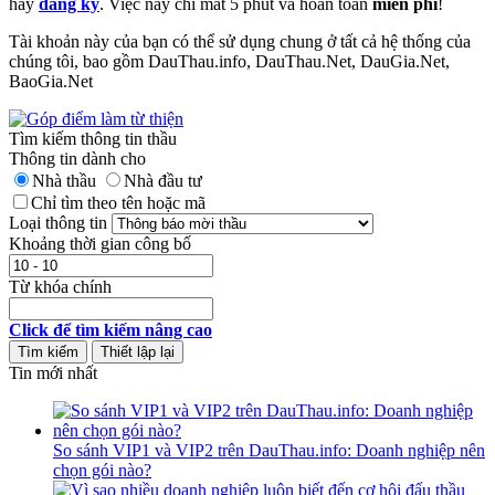
hãy
đăng ký
. Việc này chỉ mất 5 phút và hoàn toàn
miễn phí
!
Tài khoản này của bạn có thể sử dụng chung ở tất cả hệ thống của
chúng tôi, bao gồm DauThau.info, DauThau.Net, DauGia.Net,
BaoGia.Net
Tìm kiếm thông tin thầu
Thông tin dành cho
Nhà thầu
Nhà đầu tư
Chỉ tìm theo tên hoặc mã
Loại thông tin
Khoảng thời gian công bố
Từ khóa chính
Click để tìm kiếm nâng cao
Tin mới nhất
So sánh VIP1 và VIP2 trên DauThau.info: Doanh nghiệp nên
chọn gói nào?