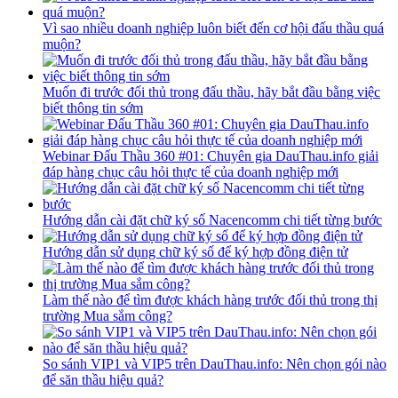
Vì sao nhiều doanh nghiệp luôn biết đến cơ hội đấu thầu quá
muộn?
Muốn đi trước đối thủ trong đấu thầu, hãy bắt đầu bằng việc
biết thông tin sớm
Webinar Đấu Thầu 360 #01: Chuyên gia DauThau.info giải
đáp hàng chục câu hỏi thực tế của doanh nghiệp mới
Hướng dẫn cài đặt chữ ký số Nacencomm chi tiết từng bước
Hướng dẫn sử dụng chữ ký số để ký hợp đồng điện tử
Làm thế nào để tìm được khách hàng trước đối thủ trong thị
trường Mua sắm công?
So sánh VIP1 và VIP5 trên DauThau.info: Nên chọn gói nào
để săn thầu hiệu quả?