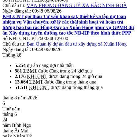
Chủ đầu tư:
VĂN PHÒNG ĐẢNG UỶ XÃ BẮC NINH HOÀ
Ngày đăng tải:
09:48 06/08/26
KHLCNT gói thầu Tư vấn khảo sát, thiết kế và lập dự toán
nhiệm vụ Vận chuyển, xử lý rác thải sinh hoạt và hoàn trả
tường bao bãi rác Đồng Đáy xã Xuân Hồng phục vụ GPMB dự
án Xây dựng tuyến đường cao tốc NB-HP theo hình thức PPP
Số KHLCNT:
PL2600246129-00
Chủ đầu tư:
Ban Quản lý dự án đầu tư xây dựng xã Xuân Hồng
Ngày đăng tải:
09:48 06/08/26
Thống kê
5.254
dự án đang đợi nhà thầu
581
TBMT
được đăng trong 24 giờ qua
2.176
KHLCNT
được đăng trong 24 giờ qua
13.664
TBMT
được đăng trong tháng qua
51.511
KHLCNT
được đăng trong tháng qua
tháng 8 năm 2026
6
Thứ năm
tháng 6
24
năm Bính Ngọ
tháng Ất Mùi
ngày Nhâm Tý