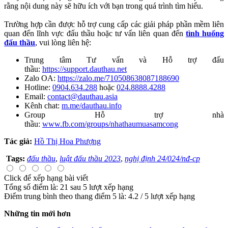
rằng nội dung này sẽ hữu ích với bạn trong quá trình tìm hiểu.
Trường hợp cần được hỗ trợ cung cấp các giải pháp phần mềm liên
quan đến lĩnh vực đấu thầu hoặc tư vấn liên quan đến
tình huống
đấu thầu
, vui lòng liên hệ:
Trung tâm Tư vấn và Hỗ trợ đấu
thầu:
https://support.dauthau.net
Zalo OA:
https://zalo.me/710508638087188690
Hotline:
0904.634.288
hoặc
024.8888.4288
Email:
contact@dauthau.asia
Kênh chat:
m.me/dauthau.info
Group Hỗ trợ nhà
thầu:
www.fb.com/groups/nhathaumuasamcong
Tác giả:
Hồ Thị Hoa Phượng
Tags:
đấu thầu
,
luật đấu thầu 2023
,
nghị định 24/024/nđ-cp
Click để xếp hạng bài viết
Tổng số điểm là: 21 sau 5 lượt xếp hạng
Điểm trung bình theo thang điểm 5 là:
4.2
/
5
lượt xếp hạng
Những tin mới hơn