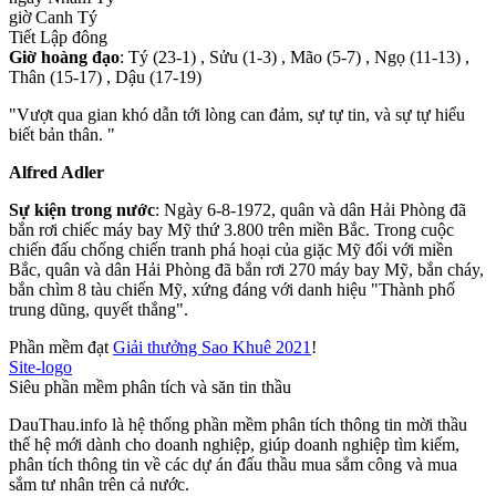
giờ Canh Tý
Tiết Lập đông
Giờ hoàng đạo
: Tý (23-1) , Sửu (1-3) , Mão (5-7) , Ngọ (11-13) ,
Thân (15-17) , Dậu (17-19)
"Vượt qua gian khó dẫn tới lòng can đảm, sự tự tin, và sự tự hiểu
biết bản thân. "
Alfred Adler
Sự kiện trong nước
: Ngày 6-8-1972, quân và dân Hải Phòng đã
bắn rơi chiếc máy bay Mỹ thứ 3.800 trên miền Bắc. Trong cuộc
chiến đấu chống chiến tranh phá hoại của giặc Mỹ đối với miền
Bắc, quân và dân Hải Phòng đã bắn rơi 270 máy bay Mỹ, bắn cháy,
bắn chìm 8 tàu chiến Mỹ, xứng đáng với danh hiệu "Thành phố
trung dũng, quyết thắng".
Phần mềm đạt
Giải thưởng Sao Khuê 2021
!
Site-logo
Siêu phần mềm phân tích và săn tin thầu
DauThau.info là hệ thống phần mềm phân tích thông tin mời thầu
thế hệ mới dành cho doanh nghiệp, giúp doanh nghiệp tìm kiếm,
phân tích thông tin về các dự án đấu thầu mua sắm công và mua
sắm tư nhân trên cả nước.