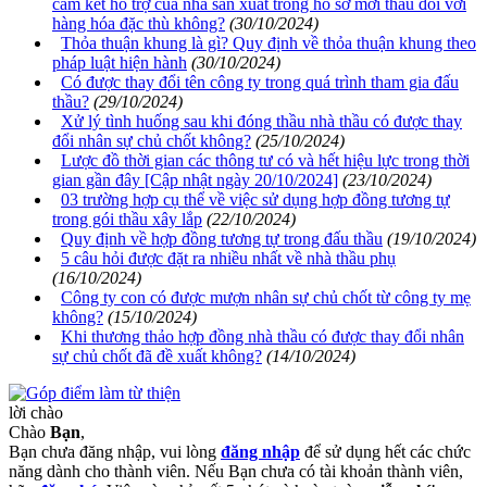
cam kết hỗ trợ của nhà sản xuất trong hồ sơ mời thầu đối với
hàng hóa đặc thù không?
(30/10/2024)
Thỏa thuận khung là gì? Quy định về thỏa thuận khung theo
pháp luật hiện hành
(30/10/2024)
Có được thay đổi tên công ty trong quá trình tham gia đấu
thầu?
(29/10/2024)
Xử lý tình huống sau khi đóng thầu nhà thầu có được thay
đổi nhân sự chủ chốt không?
(25/10/2024)
Lược đồ thời gian các thông tư có và hết hiệu lực trong thời
gian gần đây [Cập nhật ngày 20/10/2024]
(23/10/2024)
03 trường hợp cụ thể về việc sử dụng hợp đồng tương tự
trong gói thầu xây lắp
(22/10/2024)
Quy định về hợp đồng tương tự trong đấu thầu
(19/10/2024)
5 câu hỏi được đặt ra nhiều nhất về nhà thầu phụ
(16/10/2024)
Công ty con có được mượn nhân sự chủ chốt từ công ty mẹ
không?
(15/10/2024)
Khi thương thảo hợp đồng nhà thầu có được thay đổi nhân
sự chủ chốt đã đề xuất không?
(14/10/2024)
lời chào
Chào
Bạn
,
Bạn chưa đăng nhập, vui lòng
đăng nhập
để sử dụng hết các chức
năng dành cho thành viên. Nếu Bạn chưa có tài khoản thành viên,