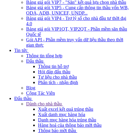
Bảng giá gói VIP7 - "Săn" kết quả lựa chọn nhà thầu
Bảng giá gói VIP5 - Cung cấp thông tin thầu vốn WB,
ODA, ADB, UNICEF, UNDP...
Bảng giá gói VIP4 - Trợ lý số cho nhà đầu tư thời đại
4.0
Bảng giá gói VIP1QT, VIP2QT - Phần mềm săn thầu
Quốc tế
Gói API - Phần mềm truy vấn dữ liệu thầu theo thời
gian thực
Tin tức
Thông tin tổng hợp
Đấu thầu
Thông tin hỗ trợ
Hỏi đáp đấu thầu
Tư liệu cho nhà thầu
Phân tích - nhận định
Blog
Cộng Tác Viên
Đấu thầu
Dành cho nhà thầu
Xuất excel kết quả trúng thầu
Xuất danh mục hàng hóa
Danh mục hàng hóa trúng thầu
Hàng hoá của thông báo mời thầu
Thông báo mời thầu