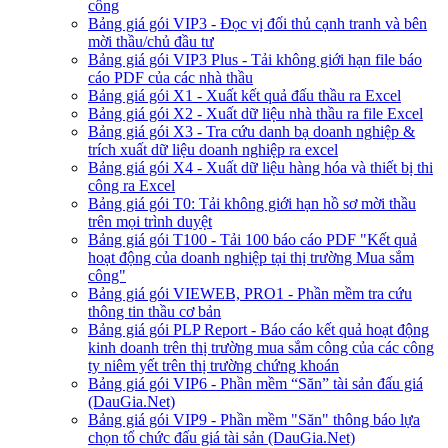
công
Bảng giá gói VIP3 - Đọc vị đối thủ cạnh tranh và bên
mời thầu/chủ đầu tư
Bảng giá gói VIP3 Plus - Tải không giới hạn file báo
cáo PDF của các nhà thầu
Bảng giá gói X1 - Xuất kết quả đấu thầu ra Excel
Bảng giá gói X2 - Xuất dữ liệu nhà thầu ra file Excel
Bảng giá gói X3 - Tra cứu danh bạ doanh nghiệp &
trích xuất dữ liệu doanh nghiệp ra excel
Bảng giá gói X4 - Xuất dữ liệu hàng hóa và thiết bị thi
công ra Excel
Bảng giá gói T0: Tải không giới hạn hồ sơ mời thầu
trên mọi trình duyệt
Bảng giá gói T100 - Tải 100 báo cáo PDF "Kết quả
hoạt động của doanh nghiệp tại thị trường Mua sắm
công"
Bảng giá gói VIEWEB, PRO1 - Phần mềm tra cứu
thông tin thầu cơ bản
Bảng giá gói PLP Report - Báo cáo kết quả hoạt động
kinh doanh trên thị trường mua sắm công của các công
ty niêm yết trên thị trường chứng khoán
Bảng giá gói VIP6 - Phần mềm “Săn” tài sản đấu giá
(DauGia.Net)
Bảng giá gói VIP9 - Phần mềm "Săn" thông báo lựa
chọn tổ chức đấu giá tài sản (DauGia.Net)