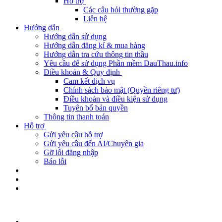
Hỗ trợ
Các câu hỏi thường gặp
Liên hệ
Hướng dẫn
Hướng dẫn sử dụng
Hướng dẫn đăng kí & mua hàng
Hướng dẫn tra cứu thông tin thầu
Yêu cầu để sử dụng Phần mềm DauThau.info
Điều khoản & Quy định
Cam kết dịch vụ
Chính sách bảo mật (Quyền riêng tư)
Điều khoản và điều kiện sử dụng
Tuyên bố bản quyền
Thông tin thanh toán
Hỗ trợ
Gửi yêu cầu hỗ trợ
Gửi yêu cầu đến AI/Chuyên gia
Gỡ lỗi đăng nhập
Báo lỗi