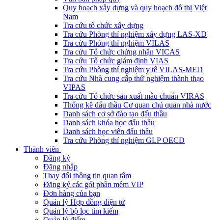
Quy hoạch xây dựng và quy hoạch đô thị Việt
Nam
Tra cứu tổ chức xây dựng
Tra cứu Phòng thí nghiệm xây dựng LAS-XD
Tra cứu Phòng thí nghiệm VILAS
Tra cứu Tổ chức chứng nhận VICAS
Tra cứu Tổ chức giám định VIAS
Tra cứu Phòng thí nghiệm y tế VILAS-MED
Tra cứu Nhà cung cấp thử nghiệm thành thạo
VIPAS
Tra cứu Tổ chức sản xuất mẫu chuẩn VIRAS
Thống kê đấu thầu Cơ quan chủ quản nhà nước
Danh sách cơ sở đào tạo đấu thầu
Danh sách khóa học đấu thầu
Danh sách học viên đấu thầu
Tra cứu Phòng thí nghiệm GLP OECD
Thành viên
Đăng ký
Đăng nhập
Thay đổi thông tin quan tâm
Đăng ký các gói phần mềm VIP
Đơn hàng của bạn
Quản lý Hợp đồng điện tử
Quản lý bộ lọc tìm kiếm
Quản lý điểm