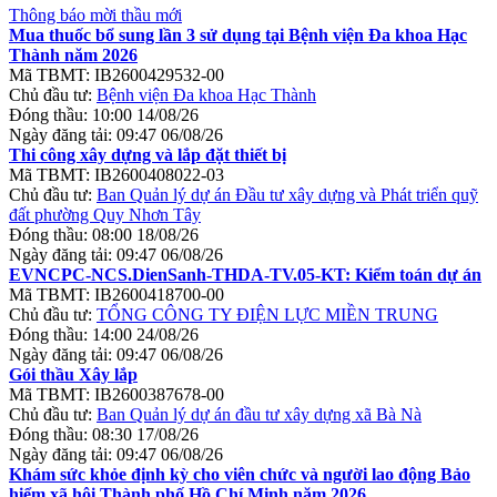
Thông báo mời thầu mới
Mua thuốc bổ sung lần 3 sử dụng tại Bệnh viện Đa khoa Hạc
Thành năm 2026
Mã TBMT:
IB2600429532-00
Chủ đầu tư:
Bệnh viện Đa khoa Hạc Thành
Đóng thầu:
10:00 14/08/26
Ngày đăng tải:
09:47 06/08/26
Thi công xây dựng và lắp đặt thiết bị
Mã TBMT:
IB2600408022-03
Chủ đầu tư:
Ban Quản lý dự án Đầu tư xây dựng và Phát triển quỹ
đất phường Quy Nhơn Tây
Đóng thầu:
08:00 18/08/26
Ngày đăng tải:
09:47 06/08/26
EVNCPC-NCS.DienSanh-THDA-TV.05-KT: Kiểm toán dự án
Mã TBMT:
IB2600418700-00
Chủ đầu tư:
TỔNG CÔNG TY ĐIỆN LỰC MIỀN TRUNG
Đóng thầu:
14:00 24/08/26
Ngày đăng tải:
09:47 06/08/26
Gói thầu Xây lắp
Mã TBMT:
IB2600387678-00
Chủ đầu tư:
Ban Quản lý dự án đầu tư xây dựng xã Bà Nà
Đóng thầu:
08:30 17/08/26
Ngày đăng tải:
09:47 06/08/26
Khám sức khỏe định kỳ cho viên chức và người lao động Bảo
hiểm xã hội Thành phố Hồ Chí Minh năm 2026