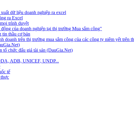
xuất dữ liệu doanh nghiệp ra excel
công ra Excel
mọi trình duyệt
 động của doanh nghiệp tại thị trường Mua sắm công"
tin thầu cơ bản
nh doanh trên thị trường mua sắm công của các công ty niêm yết trên 
auGia.Net)
 tổ chức đấu giá tài sản (DauGia.Net)
B, ODA, ADB, UNICEF, UNDP...
0
ốc tế
 thực