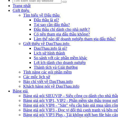
Trang nhất
Giới thiệu
Tìm hiểu về Đấu thầu
Đấu thầu là gì?
Tại sao cần đấu thầu?
Đấu thầu chỉ dành cho nhà nước?
Có nên tham gia đấu thầu không?
Làm thế nào để doanh nghiệp tham gia đấu thầu?
Giới thiệu về DauThau.info
DauThau.info là gì?
Lịch sử hình thành
So sánh với các phần mềm khác
Lợi ích dành cho doanh nghiệp
Thành tích và Giải thưởng
Tính năng các gói phần mềm
Các mốc lịch sử
Báo chí viết về DauThau.info
Khách hàng nói về DauThau.info
Bảng giá
Bảng giá gói SIEUVIP – Siêu công cụ dành cho nhà thầ
Bảng giá gói VIP1, VIP2 - Phần mềm săn thầu trong nư
Bảng giá gói VIP8 - "Săn" yêu cầu báo giá mua sắm cô
Bảng giá gói VIP3 - Đọc vị đối thủ cạnh tranh và bên mờ
Bảng giá gói VIP3 Plus - Tải không giới hạn file báo cá