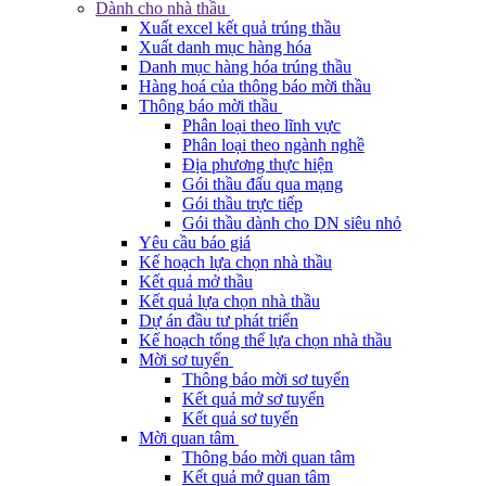
Dành cho nhà thầu
Xuất excel kết quả trúng thầu
Xuất danh mục hàng hóa
Danh mục hàng hóa trúng thầu
Hàng hoá của thông báo mời thầu
Thông báo mời thầu
Phân loại theo lĩnh vực
Phân loại theo ngành nghề
Địa phương thực hiện
Gói thầu đấu qua mạng
Gói thầu trực tiếp
Gói thầu dành cho DN siêu nhỏ
Yêu cầu báo giá
Kế hoạch lựa chọn nhà thầu
Kết quả mở thầu
Kết quả lựa chọn nhà thầu
Dự án đầu tư phát triển
Kế hoạch tổng thể lựa chọn nhà thầu
Mời sơ tuyển
Thông báo mời sơ tuyển
Kết quả mở sơ tuyển
Kết quả sơ tuyển
Mời quan tâm
Thông báo mời quan tâm
Kết quả mở quan tâm