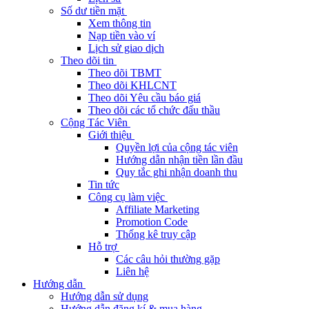
Số dư tiền mặt
Xem thông tin
Nạp tiền vào ví
Lịch sử giao dịch
Theo dõi tin
Theo dõi TBMT
Theo dõi KHLCNT
Theo dõi Yêu cầu báo giá
Theo dõi các tổ chức đấu thầu
Cộng Tác Viên
Giới thiệu
Quyền lợi của cộng tác viên
Hướng dẫn nhận tiền lần đầu
Quy tắc ghi nhận doanh thu
Tin tức
Công cụ làm việc
Affiliate Marketing
Promotion Code
Thống kê truy cập
Hỗ trợ
Các câu hỏi thường gặp
Liên hệ
Hướng dẫn
Hướng dẫn sử dụng
Hướng dẫn đăng kí & mua hàng