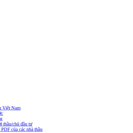
u Việt Nam
ớc
ng
i thầu/chủ đầu tư
o PDF của các nhà thầu