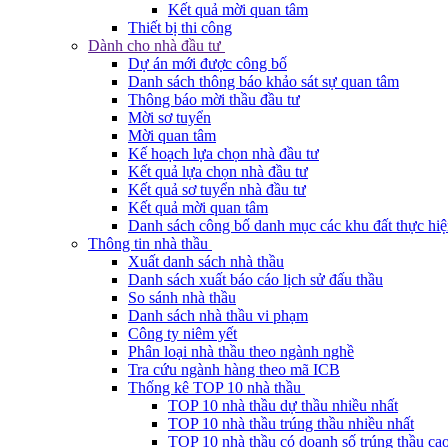
Kết quả mời quan tâm
Thiết bị thi công
Dành cho nhà đầu tư
Dự án mới được công bố
Danh sách thông báo khảo sát sự quan tâm
Thông báo mời thầu đầu tư
Mời sơ tuyển
Mời quan tâm
Kế hoạch lựa chọn nhà đầu tư
Kết quả lựa chọn nhà đầu tư
Kết quả sơ tuyển nhà đầu tư
Kết quả mời quan tâm
Danh sách công bố danh mục các khu đất thực hiệ
Thông tin nhà thầu
Xuất danh sách nhà thầu
Danh sách xuất báo cáo lịch sử đấu thầu
So sánh nhà thầu
Danh sách nhà thầu vi phạm
Công ty niêm yết
Phân loại nhà thầu theo ngành nghề
Tra cứu ngành hàng theo mã ICB
Thống kê TOP 10 nhà thầu
TOP 10 nhà thầu dự thầu nhiều nhất
TOP 10 nhà thầu trúng thầu nhiều nhất
TOP 10 nhà thầu có doanh số trúng thầu cao