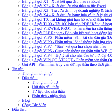
Bảng giá gói X1 - Xuất kết quả đấu thầu ra Excel
Bảng giá gói X2 - Xuất dữ liệu nhà thầu ra file Excel
Bảng giá gói X3 - Tra cứu danh bạ doanh nghiệp & trích 
Bảng giá gói X4 - Xuất dữ liệu hàng hóa và thiết bị thi 
Bảng giá gói T0: Tải không giới hạn hồ sơ mời thầu trên 
Bảng giá gói T100 - Tải 100 báo cáo PDF "Kết quả hoạt
Bảng giá gói VIEWEB, PRO1 - Phần mềm tra cứu thông 
Bảng giá gói PLP Report - Báo cáo kết quả hoạt động ki
Bảng giá gói VIP6 - Phần mềm “Săn” tài sản đấu giá (D
Bảng giá gói VIP9 - Phần mềm "Săn" thông báo lựa chọn
Bảng giá gói VIP7 - "Săn" kết quả lựa chọn nhà thầu
Bảng giá gói VIP5 - Cung cấp thông tin thầu vốn W
Bảng giá gói VIP4 - Trợ lý số cho nhà đầu tư thời đại 4.
Bảng giá gói VIP1QT, VIP2QT - Phần mềm săn thầu Qu
Gói API - Phần mềm truy vấn dữ liệu thầu theo thời gian
Tin tức
Thông tin tổng hợp
Đấu thầu
Thông tin hỗ trợ
Hỏi đáp đấu thầu
Tư liệu cho nhà thầu
Phân tích - nhận định
Blog
Cộng Tác Viên
Đấu thầu