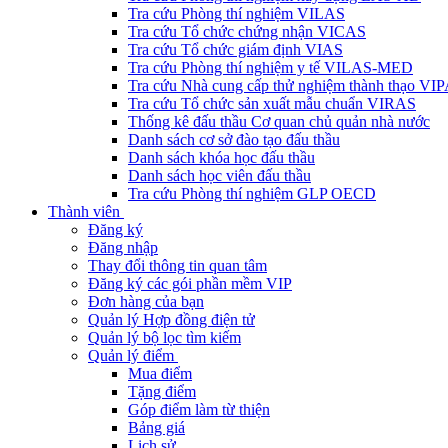
Tra cứu Phòng thí nghiệm VILAS
Tra cứu Tổ chức chứng nhận VICAS
Tra cứu Tổ chức giám định VIAS
Tra cứu Phòng thí nghiệm y tế VILAS-MED
Tra cứu Nhà cung cấp thử nghiệm thành thạo VI
Tra cứu Tổ chức sản xuất mẫu chuẩn VIRAS
Thống kê đấu thầu Cơ quan chủ quản nhà nước
Danh sách cơ sở đào tạo đấu thầu
Danh sách khóa học đấu thầu
Danh sách học viên đấu thầu
Tra cứu Phòng thí nghiệm GLP OECD
Thành viên
Đăng ký
Đăng nhập
Thay đổi thông tin quan tâm
Đăng ký các gói phần mềm VIP
Đơn hàng của bạn
Quản lý Hợp đồng điện tử
Quản lý bộ lọc tìm kiếm
Quản lý điểm
Mua điểm
Tặng điểm
Góp điểm làm từ thiện
Bảng giá
Lịch sử