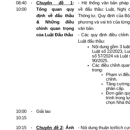
08:40 - 
Chuyên đề 1
: 
- Hệ thống văn bản pháp l
10:00
Tổng quan quy 
về đấu thầu: Luật, Nghị đị
định về đấu thầu 
Thông tư, Quy định của Bộ/
& Những điều 
phương và vai trò của từng l
chỉnh quan trọng 
văn bản.
của Luật Đấu thầu
- Các quy định điều chỉnh 
Luật đấu thầu:
Nội dung gồm 3 luật:
Luật số 22/2023, Luậ
số 57/2024 và Luật s
90/2025.
Các điều chỉnh quan
trọng:
Phạm vi điều
chỉnh.
Tăng cường 
phân cấp.
Đơn giản quy
trình trong lự
chọn Nhà th
10:00 - 
Giải lao
10:15
10:15 - 
Chuyên đề 2
: Ảnh 
- Nội dung thuận lợi/tích cự