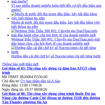
Vì sao nhiều doanh nghiệp luôn biết đến cơ hội đấu thầu quá
muộn?
Muốn đi trước đối thủ trong đấu thầu, hãy bắt đầu bằng việc
biết thông tin sớm
Webinar Đấu Thầu 360 #01: Chuyên gia DauThau.info giải
đáp hàng chục câu hỏi thực tế của doanh nghiệp mới
Hướng dẫn cài đặt chữ ký số Nacencomm chi tiết từng bước
Thông báo mời thầu mới
Gói thầu số 03: Thi công xây dựng và đảm bảo ATGT công
trình
Mã TBMT:
IB2600435550-00
Chủ đầu tư:
Ủy ban nhân dân xã A Sào
Đóng thầu:
15:00 17/08/26
Ngày đăng tải:
19:37 08/08/26
Gói thầu số 06: Thi công xây dựng công trình thuộc Dự án:
Nâng cấp đường Cành Chẽ (Đoạn từ đường 331B đến đường
Tân Thành), phường Hà An