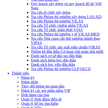
Quy hoạch xây dựng và quy hoạch đô thị Việt
Nam
Tra cứu tổ chức xây dựng
Tra cứu Phòng thí nghiệm xây dựng LAS-XD
Tra cứu Phòng thí nghiệm VILAS
Tra cứu Tổ chức chứng nhận VICAS
Tra cứu Tổ chức giám định VIAS
Tra cứu Phòng thí nghiệm y tế VILAS-MED
Tra cứu Nhà cung cấp thử nghiệm thành thạo
VIPAS
Tra cứu Tổ chức sản xuất mẫu chuẩn VIRAS
Thống kê đấu thầu Cơ quan chủ quản nhà nước
Danh sách cơ sở đào tạo đấu thầu
Danh sách khóa học đấu thầu
Danh sách học viên đấu thầu
Tra cứu Phòng thí nghiệm GLP OECD
Thành viên
Đăng ký
Đăng nhập
Thay đổi thông tin quan tâm
Đăng ký các gói phần mềm VIP
Đơn hàng của bạn
Quản lý Hợp đồng điện tử
Quản lý bộ lọc tìm kiếm
Quản lý điểm