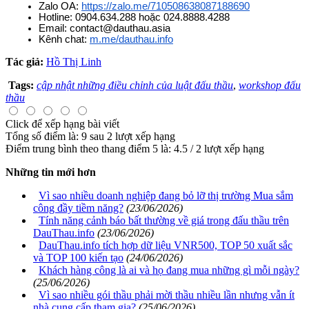
Zalo OA: 
https://zalo.me/710508638087188690
Hotline: 0904.634.288 hoặc 024.8888.4288
Email: 
contact@dauthau.asia
Kênh chat: 
m.me/dauthau.info
Tác giả:
Hồ Thị Linh
Tags:
cập nhật những điều chỉnh của luật đấu thầu
,
workshop đấu
thầu
Click để xếp hạng bài viết
Tổng số điểm là: 9 sau 2 lượt xếp hạng
Điểm trung bình theo thang điểm 5 là:
4.5
/
2
lượt xếp hạng
Những tin mới hơn
Vì sao nhiều doanh nghiệp đang bỏ lỡ thị trường Mua sắm
công đầy tiềm năng?
(23/06/2026)
Tính năng cảnh báo bất thường về giá trong đấu thầu trên
DauThau.info
(23/06/2026)
DauThau.info tích hợp dữ liệu VNR500, TOP 50 xuất sắc
và TOP 100 kiến tạo
(24/06/2026)
Khách hàng công là ai và họ đang mua những gì mỗi ngày?
(25/06/2026)
Vì sao nhiều gói thầu phải mời thầu nhiều lần nhưng vẫn ít
nhà cung cấp tham gia?
(25/06/2026)