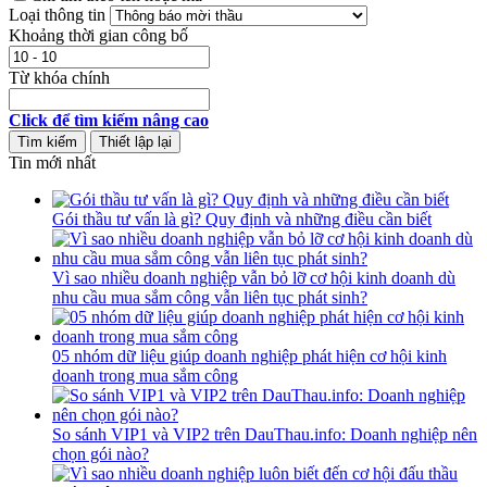
Loại thông tin
Khoảng thời gian công bố
Từ khóa chính
Click để tìm kiếm nâng cao
Tin mới nhất
Gói thầu tư vấn là gì? Quy định và những điều cần biết
Vì sao nhiều doanh nghiệp vẫn bỏ lỡ cơ hội kinh doanh dù
nhu cầu mua sắm công vẫn liên tục phát sinh?
05 nhóm dữ liệu giúp doanh nghiệp phát hiện cơ hội kinh
doanh trong mua sắm công
So sánh VIP1 và VIP2 trên DauThau.info: Doanh nghiệp nên
chọn gói nào?