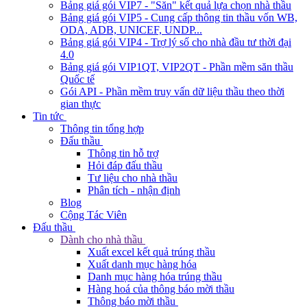
Bảng giá gói VIP7 - "Săn" kết quả lựa chọn nhà thầu
Bảng giá gói VIP5 - Cung cấp thông tin thầu vốn WB,
ODA, ADB, UNICEF, UNDP...
Bảng giá gói VIP4 - Trợ lý số cho nhà đầu tư thời đại
4.0
Bảng giá gói VIP1QT, VIP2QT - Phần mềm săn thầu
Quốc tế
Gói API - Phần mềm truy vấn dữ liệu thầu theo thời
gian thực
Tin tức
Thông tin tổng hợp
Đấu thầu
Thông tin hỗ trợ
Hỏi đáp đấu thầu
Tư liệu cho nhà thầu
Phân tích - nhận định
Blog
Cộng Tác Viên
Đấu thầu
Dành cho nhà thầu
Xuất excel kết quả trúng thầu
Xuất danh mục hàng hóa
Danh mục hàng hóa trúng thầu
Hàng hoá của thông báo mời thầu
Thông báo mời thầu