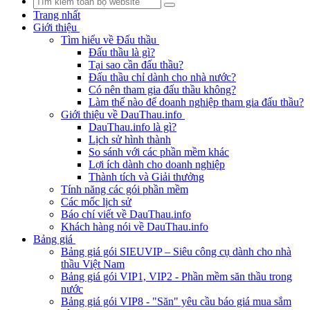
Trang nhất
Giới thiệu
Tìm hiểu về Đấu thầu
Đấu thầu là gì?
Tại sao cần đấu thầu?
Đấu thầu chỉ dành cho nhà nước?
Có nên tham gia đấu thầu không?
Làm thế nào để doanh nghiệp tham gia đấu thầu?
Giới thiệu về DauThau.info
DauThau.info là gì?
Lịch sử hình thành
So sánh với các phần mềm khác
Lợi ích dành cho doanh nghiệp
Thành tích và Giải thưởng
Tính năng các gói phần mềm
Các mốc lịch sử
Báo chí viết về DauThau.info
Khách hàng nói về DauThau.info
Bảng giá
Bảng giá gói SIEUVIP – Siêu công cụ dành cho nhà
thầu Việt Nam
Bảng giá gói VIP1, VIP2 - Phần mềm săn thầu trong
nước
Bảng giá gói VIP8 - "Săn" yêu cầu báo giá mua sắm