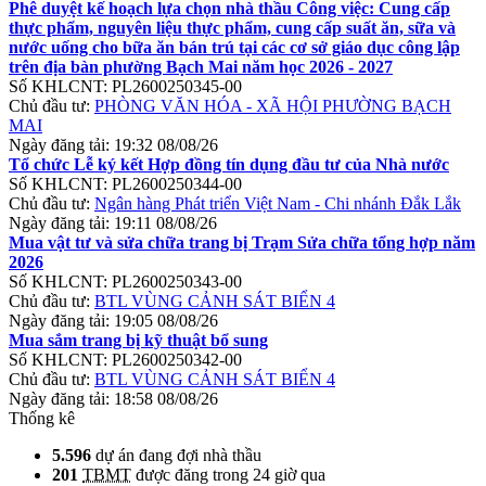
Phê duyệt kế hoạch lựa chọn nhà thầu Công việc: Cung cấp
thực phẩm, nguyên liệu thực phẩm, cung cấp suất ăn, sữa và
nước uống cho bữa ăn bán trú tại các cơ sở giáo dục công lập
trên địa bàn phường Bạch Mai năm học 2026 - 2027
Số KHLCNT:
PL2600250345-00
Chủ đầu tư:
PHÒNG VĂN HÓA - XÃ HỘI PHƯỜNG BẠCH
MAI
Ngày đăng tải:
19:32 08/08/26
Tổ chức Lễ ký kết Hợp đồng tín dụng đầu tư của Nhà nước
Số KHLCNT:
PL2600250344-00
Chủ đầu tư:
Ngân hàng Phát triển Việt Nam - Chi nhánh Đắk Lắk
Ngày đăng tải:
19:11 08/08/26
Mua vật tư và sửa chữa trang bị Trạm Sửa chữa tổng hợp năm
2026
Số KHLCNT:
PL2600250343-00
Chủ đầu tư:
BTL VÙNG CẢNH SÁT BIỂN 4
Ngày đăng tải:
19:05 08/08/26
Mua sắm trang bị kỹ thuật bổ sung
Số KHLCNT:
PL2600250342-00
Chủ đầu tư:
BTL VÙNG CẢNH SÁT BIỂN 4
Ngày đăng tải:
18:58 08/08/26
Thống kê
5.596
dự án đang đợi nhà thầu
201
TBMT
được đăng trong 24 giờ qua