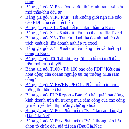
công
Bảng giá gói VIP3 - Đọc vị đối thủ cạnh tranh và bên
mời thầu/chủ đầu tư
Bảng giá gói VIP3 Plus - Tải không giới hạn file báo
cáo PDF của các nhà thầu
Bảng giá gói X1 - Xuất kết quả đấu thầu ra Excel
Bảng giá gói X2 - Xuất dữ liệu nhà thầu ra file Excel
Bảng giá gói X3 - Tra cứu danh bạ doanh nghiệp &
trích xuất dữ liệu doanh nghiệp ra excel
Bảng giá gói X4 - Xuất dữ liệu hàng hóa và thiết bị thi
công ra Excel
Bảng giá gói T0: Tải không giới hạn hồ sơ mời thầu
trên mọi trình duyệt
Bảng giá gói T100 - Tải 100 báo cáo PDF "Kết quả
hoạt động của doanh nghiệp tại thị trường Mua sắm
công"
Bảng giá gói VIEWEB, PRO1 - Phần mềm tra cứu
thông tin thầu cơ bản
Bảng giá gói PLP Report - Báo cáo kết quả hoạt động
kinh doanh trên thị trường mua sắm công của các công
ty niêm yết trên thị trường chứng khoán
Bảng giá gói VIP6 - Phần mềm “Săn” tài sản đấu giá
(DauGia.Net)
Bảng giá gói VIP9 - Phần mềm "Săn" thông báo lựa
chọn tổ chức đấu giá tài sản (DauGia.Net)