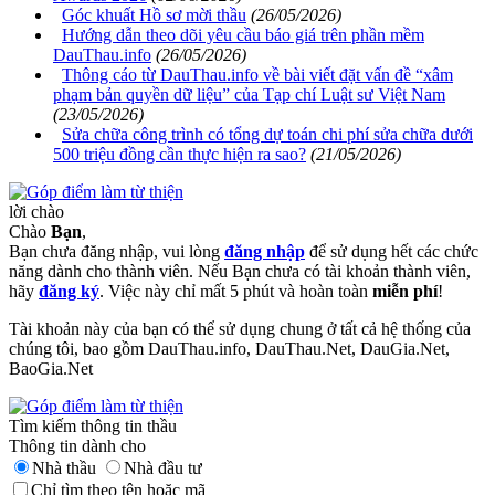
Góc khuất Hồ sơ mời thầu
(26/05/2026)
Hướng dẫn theo dõi yêu cầu báo giá trên phần mềm
DauThau.info
(26/05/2026)
Thông cáo từ DauThau.info về bài viết đặt vấn đề “xâm
phạm bản quyền dữ liệu” của Tạp chí Luật sư Việt Nam
(23/05/2026)
Sửa chữa công trình có tổng dự toán chi phí sửa chữa dưới
500 triệu đồng cần thực hiện ra sao?
(21/05/2026)
lời chào
Chào
Bạn
,
Bạn chưa đăng nhập, vui lòng
đăng nhập
để sử dụng hết các chức
năng dành cho thành viên. Nếu Bạn chưa có tài khoản thành viên,
hãy
đăng ký
. Việc này chỉ mất 5 phút và hoàn toàn
miễn phí
!
Tài khoản này của bạn có thể sử dụng chung ở tất cả hệ thống của
chúng tôi, bao gồm DauThau.info, DauThau.Net, DauGia.Net,
BaoGia.Net
Tìm kiếm thông tin thầu
Thông tin dành cho
Nhà thầu
Nhà đầu tư
Chỉ tìm theo tên hoặc mã