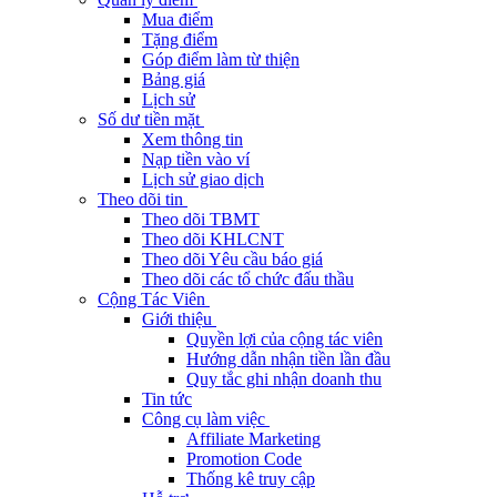
Mua điểm
Tặng điểm
Góp điểm làm từ thiện
Bảng giá
Lịch sử
Số dư tiền mặt
Xem thông tin
Nạp tiền vào ví
Lịch sử giao dịch
Theo dõi tin
Theo dõi TBMT
Theo dõi KHLCNT
Theo dõi Yêu cầu báo giá
Theo dõi các tổ chức đấu thầu
Cộng Tác Viên
Giới thiệu
Quyền lợi của cộng tác viên
Hướng dẫn nhận tiền lần đầu
Quy tắc ghi nhận doanh thu
Tin tức
Công cụ làm việc
Affiliate Marketing
Promotion Code
Thống kê truy cập