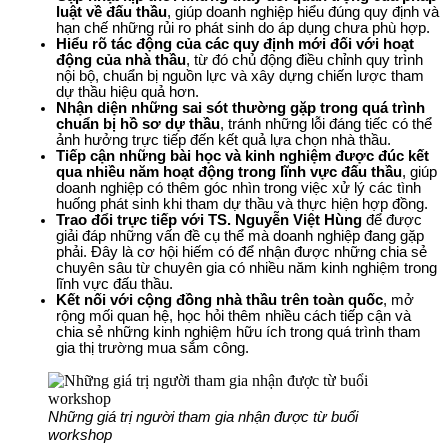
luật về đấu thầu
, giúp doanh nghiệp hiểu đúng quy định và 
hạn chế những rủi ro phát sinh do áp dụng chưa phù hợp.
Hiểu rõ tác động của các quy định mới đối với hoạt 
động của nhà thầu
, từ đó chủ động điều chỉnh quy trình 
nội bộ, chuẩn bị nguồn lực và xây dựng chiến lược tham 
dự thầu hiệu quả hơn.
Nhận diện những sai sót thường gặp trong quá trình 
chuẩn bị hồ sơ dự thầu
, tránh những lỗi đáng tiếc có thể 
ảnh hưởng trực tiếp đến kết quả lựa chọn nhà thầu.
Tiếp cận những bài học và kinh nghiệm được đúc kết 
qua nhiều năm hoạt động trong lĩnh vực đấu thầu
, giúp 
doanh nghiệp có thêm góc nhìn trong việc xử lý các tình 
huống phát sinh khi tham dự thầu và thực hiện hợp đồng.
Trao đổi trực tiếp với TS. Nguyễn Việt Hùng
 để được 
giải đáp những vấn đề cụ thể mà doanh nghiệp đang gặp 
phải. Đây là cơ hội hiếm có để nhận được những chia sẻ 
chuyên sâu từ chuyên gia có nhiều năm kinh nghiệm trong 
lĩnh vực đấu thầu.
Kết nối với cộng đồng nhà thầu trên toàn quốc
, mở 
rộng mối quan hệ, học hỏi thêm nhiều cách tiếp cận và 
chia sẻ những kinh nghiệm hữu ích trong quá trình tham 
gia thị trường mua sắm công.
Những giá trị người tham gia nhận được từ buổi 
workshop