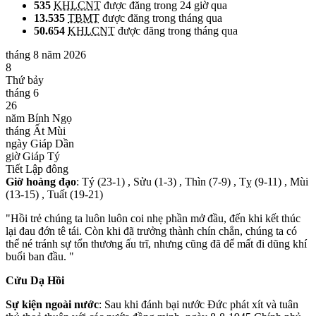
535
KHLCNT
được đăng trong 24 giờ qua
13.535
TBMT
được đăng trong tháng qua
50.654
KHLCNT
được đăng trong tháng qua
tháng 8 năm 2026
8
Thứ bảy
tháng 6
26
năm Bính Ngọ
tháng Ất Mùi
ngày Giáp Dần
giờ Giáp Tý
Tiết Lập đông
Giờ hoàng đạo
: Tý (23-1) , Sửu (1-3) , Thìn (7-9) , Tỵ (9-11) , Mùi
(13-15) , Tuất (19-21)
"Hồi trẻ chúng ta luôn luôn coi nhẹ phần mở đầu, đến khi kết thúc
lại đau đớn tê tái. Còn khi đã trưởng thành chín chắn, chúng ta có
thể né tránh sự tổn thương ấu trĩ, nhưng cũng đã để mất đi dũng khí
buổi ban đầu. "
Cửu Dạ Hồi
Sự kiện ngoài nước
: Sau khi đánh bại nước Đức phát xít và tuân