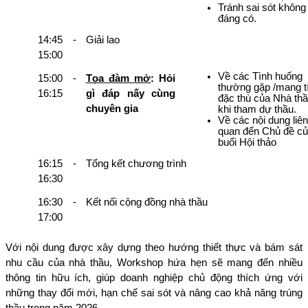
Tránh sai sót không 
đáng có.
14:45 - 
Giải lao
15:00
Về các Tình huống 
15:00 - 
Tọa đàm mở
: Hỏi 
thường gặp /mang tí
16:15
gì đáp nấy cùng 
đặc thù của Nhà thầ
chuyên gia
khi tham dự thầu.
Về các nội dung liên 
quan đến Chủ đề củ
buổi Hội thảo 
16:15 - 
Tổng kết chương trình
16:30
16:30 - 
Kết nối cộng đồng nhà thầu
17:00
Với nội dung được xây dựng theo hướng thiết thực và bám sát 
nhu cầu của nhà thầu, Workshop hứa hẹn sẽ mang đến nhiều 
thông tin hữu ích, giúp doanh nghiệp chủ động thích ứng với 
những thay đổi mới, hạn chế sai sót và nâng cao khả năng trúng 