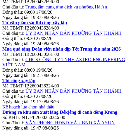
Mã TBMT:
IB2600432696-00
Chủ đầu tư:
Trung tâm cung ứng dịch vụ phường Hà An
Đóng thầu:
09:00 17/08/26
Ngày đăng tải:
19:37 08/08/26
Tư vấn giám sát thi công xây lắp
Mã TBMT:
IB2600436284-00
Chủ đầu tư:
ỦY BAN NHÂN DÂN PHƯỜNG TÂN KHÁNH
Đóng thầu:
08:30 27/08/26
Ngày đăng tải:
19:24 08/08/26
Mua quà tặng Đoàn viên nhân dịp Tết Trung thu năm 2026
Mã TBMT:
IB2600430501-00
Chủ đầu tư:
CĐCS CÔNG TY TNHH ASTRO ENGINEERING
VIỆT NAM
Đóng thầu:
08:00 19/08/26
Ngày đăng tải:
19:21 08/08/26
Thi công xây lắp
Mã TBMT:
IB2600436224-00
Chủ đầu tư:
ỦY BAN NHÂN DÂN PHƯỜNG TÂN KHÁNH
Đóng thầu:
08:30 27/08/26
Ngày đăng tải:
19:17 08/08/26
Kế hoạch lựa chọn nhà thầu
Đường ra khu sản xuất làng Đêkjêng đi cánh đồng Krong
Số KHLCNT:
PL2600250346-00
Chủ đầu tư:
VĂN PHÒNG HĐND VÀ UBND XÃ AYUN
Ngày đăng tải:
19:47 08/08/26