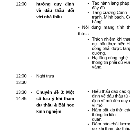
Tạo hành lang pháp l
12:00
hưởng quy định 
đầy đủ.
về đấu thầu đối 
Tăng cường Cạnh 
với nhà thầu
tranh, Minh bạch, C
bằng'
- Nội dung mang tính th
thức :
Trách nhiệm khi tha
dự thầu,thực hiện H
đồng phải được tăng
cường.
Hạ tầng công nghệ 
thông tin phải đủ vữ
vàng. 
12:00 - 
Nghỉ trưa
13:30
Hiểu thấu đáo các q
13:30 - 
Chuyên đề 3
: Một 
định về đấu thầu từ 
14:45
số lưu ý khi tham 
định vĩ mô đến quy đ
dự thầu & Bài học 
vi mô.
Nắm bắt kịp thời các
kinh nghiệm
thông tin liên 
quan.                        
Đảm bảo chất lượng
sơ khi tham dự thầu