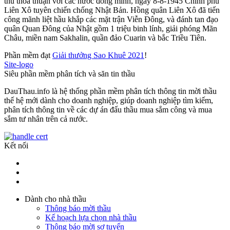
thủ thoả thuận với các nước đồng minh, ngày 8-8-1945 Chính phủ
Liên Xô tuyên chiến chống Nhật Bản. Hồng quân Liên Xô đã tiến
công mãnh liệt hầu khắp các mặt trận Viễn Đông, và đánh tan đạo
quân Quan Đông của Nhật gồm 1 triệu binh lính, giải phóng Mãn
Châu, miền nam Sakhalin, quần đảo Cuarin và bắc Triều Tiên.
Phần mềm đạt
Giải thưởng Sao Khuê 2021
!
Site-logo
Siêu phần mềm phân tích và săn tin thầu
DauThau.info là hệ thống phần mềm phân tích thông tin mời thầu
thế hệ mới dành cho doanh nghiệp, giúp doanh nghiệp tìm kiếm,
phân tích thông tin về các dự án đấu thầu mua sắm công và mua
sắm tư nhân trên cả nước.
Kết nối
Dành cho nhà thầu
Thông báo mời thầu
Kế hoạch lựa chọn nhà thầu
Thông báo mời sơ tuyển