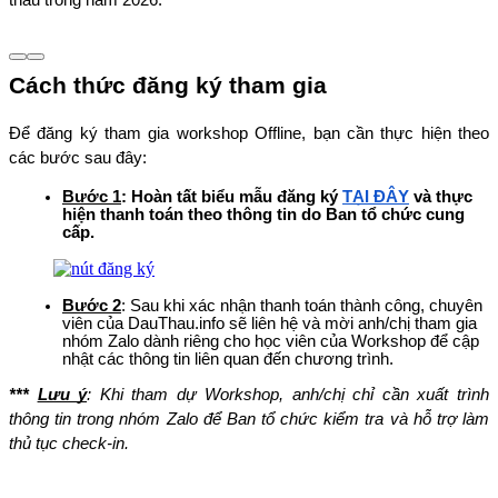
thầu trong năm 2026.
Cách thức đăng ký tham gia
Để đăng ký tham gia workshop Offline, bạn cần thực hiện theo 
các bước sau đây:
Bước 1
: Hoàn tất biểu mẫu đăng ký 
TẠI ĐÂY
 và thực 
hiện thanh toán theo thông tin do Ban tổ chức cung 
cấp.
Bước 2
: Sau khi xác nhận thanh toán thành công, chuyên 
viên của DauThau.info sẽ liên hệ và mời anh/chị tham gia 
nhóm Zalo dành riêng cho học viên của Workshop để cập 
nhật các thông tin liên quan đến chương trình.
*** 
Lưu ý
: Khi tham dự Workshop, anh/chị chỉ cần xuất trình 
thông tin trong nhóm Zalo để Ban tổ chức kiểm tra và hỗ trợ làm 
thủ tục check-in.