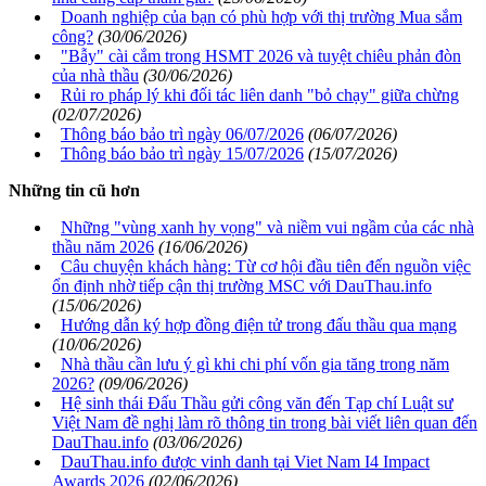
Doanh nghiệp của bạn có phù hợp với thị trường Mua sắm
công?
(30/06/2026)
"Bẫy" cài cắm trong HSMT 2026 và tuyệt chiêu phản đòn
của nhà thầu
(30/06/2026)
Rủi ro pháp lý khi đối tác liên danh "bỏ chạy" giữa chừng
(02/07/2026)
Thông báo bảo trì ngày 06/07/2026
(06/07/2026)
Thông báo bảo trì ngày 15/07/2026
(15/07/2026)
Những tin cũ hơn
Những "vùng xanh hy vọng" và niềm vui ngầm của các nhà
thầu năm 2026
(16/06/2026)
Câu chuyện khách hàng: Từ cơ hội đầu tiên đến nguồn việc
ổn định nhờ tiếp cận thị trường MSC với DauThau.info
(15/06/2026)
Hướng dẫn ký hợp đồng điện tử trong đấu thầu qua mạng
(10/06/2026)
Nhà thầu cần lưu ý gì khi chi phí vốn gia tăng trong năm
2026?
(09/06/2026)
Hệ sinh thái Đấu Thầu gửi công văn đến Tạp chí Luật sư
Việt Nam đề nghị làm rõ thông tin trong bài viết liên quan đến
DauThau.info
(03/06/2026)
DauThau.info được vinh danh tại Viet Nam I4 Impact
Awards 2026
(02/06/2026)