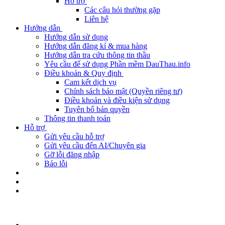
Hỗ trợ
Các câu hỏi thường gặp
Liên hệ
Hướng dẫn
Hướng dẫn sử dụng
Hướng dẫn đăng kí & mua hàng
Hướng dẫn tra cứu thông tin thầu
Yêu cầu để sử dụng Phần mềm DauThau.info
Điều khoản & Quy định
Cam kết dịch vụ
Chính sách bảo mật (Quyền riêng tư)
Điều khoản và điều kiện sử dụng
Tuyên bố bản quyền
Thông tin thanh toán
Hỗ trợ
Gửi yêu cầu hỗ trợ
Gửi yêu cầu đến AI/Chuyên gia
Gỡ lỗi đăng nhập
Báo lỗi