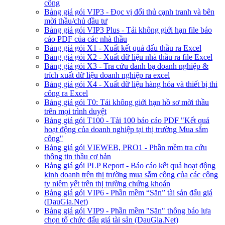
công
Bảng giá gói VIP3 - Đọc vị đối thủ cạnh tranh và bên
mời thầu/chủ đầu tư
Bảng giá gói VIP3 Plus - Tải không giới hạn file báo
cáo PDF của các nhà thầu
Bảng giá gói X1 - Xuất kết quả đấu thầu ra Excel
Bảng giá gói X2 - Xuất dữ liệu nhà thầu ra file Excel
Bảng giá gói X3 - Tra cứu danh bạ doanh nghiệp &
trích xuất dữ liệu doanh nghiệp ra excel
Bảng giá gói X4 - Xuất dữ liệu hàng hóa và thiết bị thi
công ra Excel
Bảng giá gói T0: Tải không giới hạn hồ sơ mời thầu
trên mọi trình duyệt
Bảng giá gói T100 - Tải 100 báo cáo PDF "Kết quả
hoạt động của doanh nghiệp tại thị trường Mua sắm
công"
Bảng giá gói VIEWEB, PRO1 - Phần mềm tra cứu
thông tin thầu cơ bản
Bảng giá gói PLP Report - Báo cáo kết quả hoạt động
kinh doanh trên thị trường mua sắm công của các công
ty niêm yết trên thị trường chứng khoán
Bảng giá gói VIP6 - Phần mềm “Săn” tài sản đấu giá
(DauGia.Net)
Bảng giá gói VIP9 - Phần mềm "Săn" thông báo lựa
chọn tổ chức đấu giá tài sản (DauGia.Net)