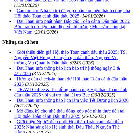
(13/01/2026)
Cảm ơn các Nhà tài trợ đã góp phần làm nên thành công của
Hội thảo Toàn cảnh đấu thầu 2025
(14/01/2026)
DauThau.info phát hành Báo cáo Toàn cảnh Đấu thầu 2025:
Bức tranh dữ liệu toàn diện về thị trường Mua sắm công tại
Việt Nam
(23/01/2026)
Những tin cũ hơn
Giới thiệu diễn giả Hội thảo Toàn cảnh đấu thầu 2025: TS.
Nguyễn Việt Hùng - Chuyên gia đấu thầu, Nguyên Vụ
trưởng Vụ Quản lý Đấu thầu
(02/01/2026)
DauThau.info thông báo lịch bảo trì hệ thống ngày 3 &
4/1/2026
(31/12/2025)
Hướng dẫn check-in tham dự Hội thảo Toàn cảnh đấu thầu
2025
(31/12/2025)
TRAVI Coffee & Tea đồng hành cùng Hội thảo Toàn cảnh
đấu thầu 2025 với vai trò nhà tài trợ Bạc
(30/12/2025)
DauThau.info thông báo lịch làm việc Tết Dương lịch 2026
(26/12/2025)
Mở đăng ký cho nhà thầu đóng góp góc nhìn thực tiễn tại
Hội thảo Toàn cảnh Đấu thầu 2025
(26/12/2025)
Giới thiệu Người điều phối Hội thảo Toàn cảnh đấu thầu
2025: Nhà sáng lập Hệ sinh thái Đấu Thầu Nguyễn Thế
Hùng
(26/12/2025)