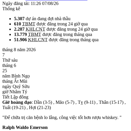
Ngày đăng tải:
11:26 07/08/26
Thống kê
5.307
dự án đang đợi nhà thầu
610
TBMT
được đăng trong 24 giờ qua
2.287
KHLCNT
được đăng trong 24 giờ qua
13.779
TBMT
được đăng trong tháng qua
51.906
KHLCNT
được đăng trong tháng qua
tháng 8 năm 2026
7
Thứ sáu
tháng 6
25
năm Bính Ngọ
tháng Ất Mùi
ngày Quý Sửu
giờ Nhâm Tý
Tiết Lập đông
Giờ hoàng đạo
: Dần (3-5) , Mão (5-7) , Tỵ (9-11) , Thân (15-17) ,
Tuất (19-21) , Hợi (21-23)
"Để chữa trị căn bệnh lo lắng, công việc tốt hơn rượu whiskey. "
Ralph Waldo Emerson