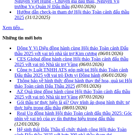
Nguyễn Việt Hùng - Chuyên gia đấu thầu, Nguyên Vụ
trưởng Vụ Quản lý Đấu thầu
(02/01/2026)
Hướng dẫn check-in tham dự Hội thảo Toàn cảnh đấu thầu
2025
(31/12/2025)
Xem tiếp...
Những tin mới hơn
Đông Y Vi Diệu đồng hành cùng Hội thảo Toàn cảnh Đấu
thầu 2025 với vai trò nhà tài trợ Kim cương
(06/01/2026)
CES Global đồng hành cùng Hội thảo Toàn cảnh đấu thầu
2025 với vai trò Nhà tài trợ Vàng
(06/01/2026)
Công ty Luật TNHH ATS góp mặt tại Hội thảo Toàn cảnh
Đấu thầu 2025 với vai trò Đơn vị Đồng hành
(06/01/2026)
Thông báo về hình thức đồng hành thay thế hoa, quà tại Hội
thảo Toàn cảnh Đấu Thầu 2025
(07/01/2026)
AZ Quà tặng đồng hành cùng Hội thảo Toàn cảnh đấu thầu
2025 với vai trò Nhà tài trợ Vàng
(07/01/2026)
Gói thầu tự thực hiện là gì? Quy trình áp dụng hình thức tự
thực hiện trong đấu thầu
(08/01/2026)
Real Up đồng hành Hội thảo Toàn cảnh đấu thầu 2025: Góc
nhìn về vai trò của uy tín thương hiệu trong đấu thầu
(12/01/2026)
Hệ sinh thái Đấu Thầu tổ chức thành công Hội thảo Toàn
cảnh Đấu thầu 2025 với hơn 300 nhà thầu tham dự