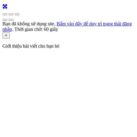
Bạn đã không sử dụng site,
Bấm vào đây để duy trì trạng thái đăng
nhập
. Thời gian chờ:
60
giây
×
Giới thiệu bài viết cho bạn bè