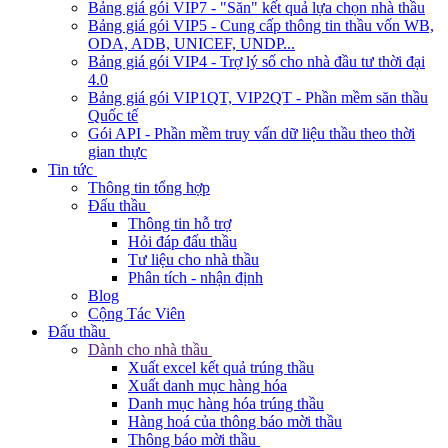
Bảng giá gói VIP7 - "Săn" kết quả lựa chọn nhà thầu
Bảng giá gói VIP5 - Cung cấp thông tin thầu vốn WB,
ODA, ADB, UNICEF, UNDP...
Bảng giá gói VIP4 - Trợ lý số cho nhà đầu tư thời đại
4.0
Bảng giá gói VIP1QT, VIP2QT - Phần mềm săn thầu
Quốc tế
Gói API - Phần mềm truy vấn dữ liệu thầu theo thời
gian thực
Tin tức
Thông tin tổng hợp
Đấu thầu
Thông tin hỗ trợ
Hỏi đáp đấu thầu
Tư liệu cho nhà thầu
Phân tích - nhận định
Blog
Cộng Tác Viên
Đấu thầu
Dành cho nhà thầu
Xuất excel kết quả trúng thầu
Xuất danh mục hàng hóa
Danh mục hàng hóa trúng thầu
Hàng hoá của thông báo mời thầu
Thông báo mời thầu