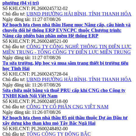
phường (04 vị trí)
Số KHLCNT:
PL2600245732-02
Chủ đầu tư:
UBND PHƯỜNG HẢI BÌNH, TỈNH THANH HÓA
Ngày đăng tải:
11:27 07/08/26
Kế hoạch lựa chọn nhà thầu Hạng mục Nâng cấp, cấu hình và
chuyển đổi hệ thống ERP EVNCPC thuộc Chương trình:
Nâng cấp phiên bản phần mềm Hệ thống ERP
Số KHLCNT:
PL2600248521-00
Chủ đầu tư:
CÔNG TY CÔNG NGHỆ THÔNG TIN ĐIỆN LỰC
MIỀN TRUNG - TỔNG CÔNG TY ĐIỆN LỰC MIỀN TRUNG
Ngày đăng tải:
11:27 07/08/26
Tu sửa trường, lớp học và mua sắm trang thiết bị trường tiểu
học Tĩnh Hải
Số KHLCNT:
PL2600245728-04
Chủ đầu tư:
UBND PHƯỜNG HẢI BÌNH, TỈNH THANH HÓA
Ngày đăng tải:
11:26 07/08/26
Sửa chữa mặt bằng và thuê PRU cấp khí CNG cho Công ty
TNHH Kính Nổi Việt Nam
Số KHLCNT:
PL2600248518-00
Chủ đầu tư:
CÔNG TY CỔ PHẦN CNG VIỆT NAM
Ngày đăng tải:
11:26 07/08/26
Kế hoạch lựa chọn nhà thầu 05 gói thầu thuộc Dự án Đầu tư
xây dựng kho than khu mỏ Tây Bắc Ngã Hai
Số KHLCNT:
PL2600248492-00
Chủ đầu tư:
TỔNG CÔNG TY ĐÔNG BẮC