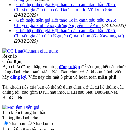
Giới thiệu diễn giả Hội thảo Toàn cảnh đấu thầu 2025:
Chuyên gia đấu thầu của DauThau.info Vũ Đình Sơn
(24/12/2025)
Giới thiệu diễn giả Hội thảo Toàn cảnh đấu thầu 2025:
Chuyên gia kinh tế xây dựng Nguyễn Thế Anh
(23/12/2025)
Giới thiệu diễn giả Hội thảo Toàn cảnh đấu thầu 2025:
Chuyên gia đấu thầu Nguyễn Quỳnh Lan (GiaXaydung.vn)
(23/12/2025)
lời chào
Chào
Bạn
,
Bạn chưa đăng nhập, vui lòng
đăng nhập
để sử dụng hết các chức
năng dành cho thành viên. Nếu Bạn chưa có tài khoản thành viên,
hãy
đăng ký
. Việc này chỉ mất 5 phút và hoàn toàn
miễn phí
!
Tài khoản này của bạn có thể sử dụng chung ở tất cả hệ thống của
chúng tôi, bao gồm DauThau.info, DauThau.Net, DauGia.Net,
BaoGia.Net
Tìm kiếm thông tin thầu
Thông tin dành cho
Nhà thầu
Nhà đầu tư
Chỉ tìm theo tên hoặc mã