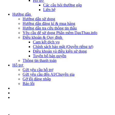
Hỗ trợ
Các câu hỏi thường gặp
Liên hệ
Hướng dẫn
Hướng dẫn sử dụng
Hướng dẫn đăng kí & mua hàng
Hướng dẫn tra cứu thông tin thầu
Yêu cầu để sử dụng Phần mềm DauThau.info
Điều khoản & Quy định
Cam kết dịch vụ
Chính sách bảo mật (Quyền riêng tư)
Điều khoản và điều kiện sử dụng
Tuyên bố bản quyền
Thông tin thanh toán
Hỗ trợ
Gửi yêu cầu hỗ trợ
Gửi yêu cầu đến AI/Chuyên gia
Gỡ lỗi đăng nhập
Báo lỗi