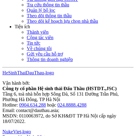
Tra cứu thông tin thầu
Quản lý bộ lọc
Theo dõi thông tin thầu
Theo dõi kế hoạch lựa chọn nhà thầu
Tiện ích
Thành viên
Cộng tác viên
Tin tức
Về chúng tôi
Gửi yêu cầu hỗ trợ
Thông tin doanh nghiệp
HeSinhThaiDauThau-logo
Vận hành bởi:
Công ty cổ phần Hệ sinh thái Đấu Thầu (HSTDT.,JSC)
Tầng 6, toà nhà hỗn hợp Sông Đà, Số 131 Đường Trần Phú,
Phường Hà Đông, TP Hà Nội
Hotline:
0904.634.288
hoặc
024.8888.4288
Email:
contact@dauthau.asia
;
MSDN: 0110063972, do Sở KH&ĐT TP Hà Nội cấp ngày
18/07/2022.
NukeViet-logo