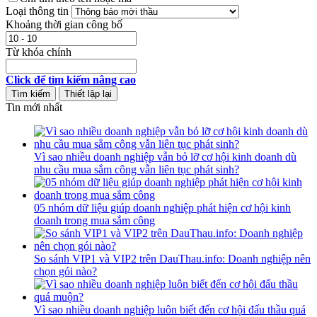
Loại thông tin
Khoảng thời gian công bố
Từ khóa chính
Click để tìm kiếm nâng cao
Tin mới nhất
Vì sao nhiều doanh nghiệp vẫn bỏ lỡ cơ hội kinh doanh dù
nhu cầu mua sắm công vẫn liên tục phát sinh?
05 nhóm dữ liệu giúp doanh nghiệp phát hiện cơ hội kinh
doanh trong mua sắm công
So sánh VIP1 và VIP2 trên DauThau.info: Doanh nghiệp nên
chọn gói nào?
Vì sao nhiều doanh nghiệp luôn biết đến cơ hội đấu thầu quá