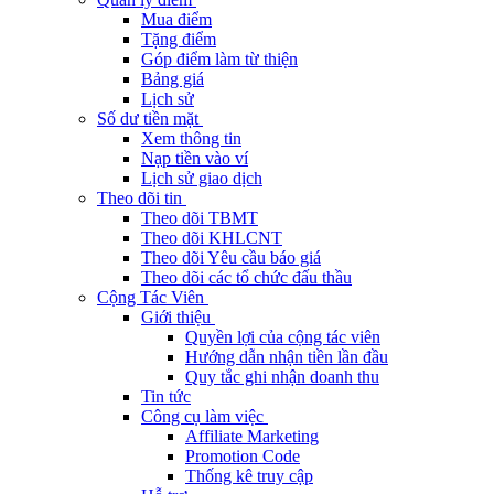
Mua điểm
Tặng điểm
Góp điểm làm từ thiện
Bảng giá
Lịch sử
Số dư tiền mặt
Xem thông tin
Nạp tiền vào ví
Lịch sử giao dịch
Theo dõi tin
Theo dõi TBMT
Theo dõi KHLCNT
Theo dõi Yêu cầu báo giá
Theo dõi các tổ chức đấu thầu
Cộng Tác Viên
Giới thiệu
Quyền lợi của cộng tác viên
Hướng dẫn nhận tiền lần đầu
Quy tắc ghi nhận doanh thu
Tin tức
Công cụ làm việc
Affiliate Marketing
Promotion Code
Thống kê truy cập