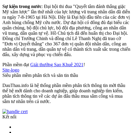
Sự kiện trong nước
: Đại hội thi đua "Quyết tâm đánh thắng giặc
Mỹ xâm lược" lần thứ nhất của lực lượng vũ trang nhân dân đã diễn
ra ngày 7-8-1965 tại Hà Nội. Đây là Đại hội đầu tiên của các đơn vị
Anh hùng chống Mỹ cứu nước. Dự đại hội có đông đủ đại biểu các
quân chủng, bộ đội chủ lực, bộ đội địa phương, công an nhân dân
vũ trang, dân quân tự vệ. Hồ Chủ tịch đã đến huấn thị cho Đại hội.
Đồng chí Trường Chinh và đồng chí Lê Thanh Nghị đã trao cờ
"Đơn vị Quyết thắng" cho 367 đơn vị quân đội nhân dân, công an
nhân dân vũ trang, dân quân tự vệ có thành tích xuất sắc trong chiến
đấu, xây dựng và phục vụ chiến đấu.
Phần mềm đạt
Giải thưởng Sao Khuê 2021
!
Site-logo
Siêu phần mềm phân tích và săn tin thầu
DauThau.info là hệ thống phần mềm phân tích thông tin mời thầu
thế hệ mới dành cho doanh nghiệp, giúp doanh nghiệp tìm kiếm,
phân tích thông tin về các dự án đấu thầu mua sắm công và mua
sắm tư nhân trên cả nước.
Kết nối