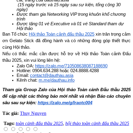
các trang của dauthau.asia
 (15 ngày trước và 15 ngày sau sự kiện, tổng cộng 30 
ngày)
Được tham gia Networking VIP trong khuôn khổ chương 
trình
Được tặng 01 vé Executive và 01 vé Standard tham dự 
Hội thảo
Ban Tổ chức 
Hội thảo Toàn cảnh đấu thầu 2025
 xin trân trọng cảm 
ơn Gelato Stick đã đồng hành và có những đóng góp thiết thực 
cùng Hội thảo.
Nếu có thắc mắc cần được hỗ trợ về Hội thảo Toàn cảnh Đấu 
thầu 2025, xin vui lòng liên hệ:
Zalo OA: 
https://zalo.me/710508638087188690
Hotline: 0904.634.288 hoặc 024.8888.4288
Email: 
contact@dauthau.asia
Kênh chat: 
m.me/dauthau.info
Tham gia Group Zalo của Hội thảo Toàn cảnh Đấu thầu 2025 
để cập nhật các thông báo mới nhất và nhận Báo cáo chuyên 
sâu sau sự kiện: 
https://zalo.me/g/lraotc004
Tác giả:
Thuy Nguyen
Tags:
toàn cảnh đấu thầu 2025
,
hội thảo toàn cảnh đấu thầu 2025