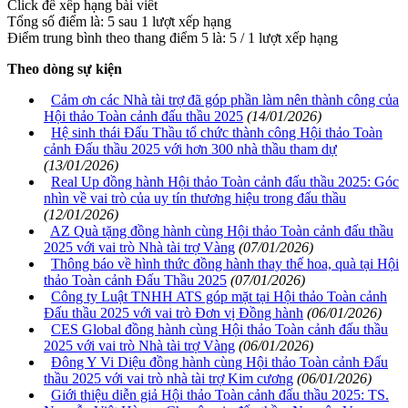
Click để xếp hạng bài viết
Tổng số điểm là: 5 sau 1 lượt xếp hạng
Điểm trung bình theo thang điểm 5 là:
5
/
1
lượt xếp hạng
Theo dòng sự kiện
Cảm ơn các Nhà tài trợ đã góp phần làm nên thành công của
Hội thảo Toàn cảnh đấu thầu 2025
(14/01/2026)
Hệ sinh thái Đấu Thầu tổ chức thành công Hội thảo Toàn
cảnh Đấu thầu 2025 với hơn 300 nhà thầu tham dự
(13/01/2026)
Real Up đồng hành Hội thảo Toàn cảnh đấu thầu 2025: Góc
nhìn về vai trò của uy tín thương hiệu trong đấu thầu
(12/01/2026)
AZ Quà tặng đồng hành cùng Hội thảo Toàn cảnh đấu thầu
2025 với vai trò Nhà tài trợ Vàng
(07/01/2026)
Thông báo về hình thức đồng hành thay thế hoa, quà tại Hội
thảo Toàn cảnh Đấu Thầu 2025
(07/01/2026)
Công ty Luật TNHH ATS góp mặt tại Hội thảo Toàn cảnh
Đấu thầu 2025 với vai trò Đơn vị Đồng hành
(06/01/2026)
CES Global đồng hành cùng Hội thảo Toàn cảnh đấu thầu
2025 với vai trò Nhà tài trợ Vàng
(06/01/2026)
Đông Y Vi Diệu đồng hành cùng Hội thảo Toàn cảnh Đấu
thầu 2025 với vai trò nhà tài trợ Kim cương
(06/01/2026)
Giới thiệu diễn giả Hội thảo Toàn cảnh đấu thầu 2025: TS.