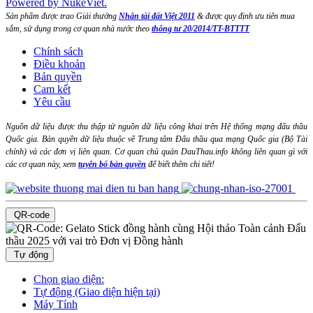
Powered by NukeViet.
Sản phẩm được trao Giải thưởng
Nhân tài đất Việt 2011
& được quy định ưu tiên mua
sắm, sử dụng trong cơ quan nhà nước theo
thông tư 20/2014/TT-BTTTT
Chính sách
Điều khoản
Bản quyền
Cam kết
Yêu cầu
Nguồn dữ liệu được thu thập từ nguồn dữ liệu công khai trên Hệ thống mạng đấu thầu
Quốc gia. Bản quyền dữ liệu thuộc về Trung tâm Đấu thầu qua mạng Quốc gia (Bộ Tài
chính) và các đơn vị liên quan. Cơ quan chủ quản DauThau.info không liên quan gì với
các cơ quan này, xem
tuyên bố bản quyền
để biết thêm chi tiết!
QR-code
Tự động
Chọn giao diện:
Tự động (Giao diện hiện tại)
Máy Tính