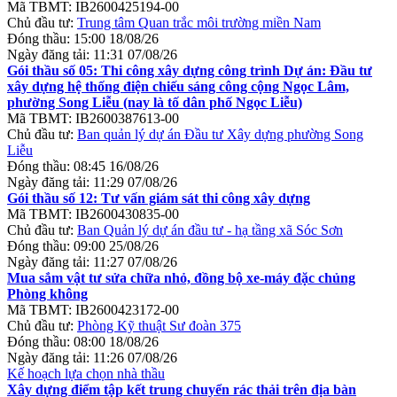
Mã TBMT:
IB2600425194-00
Chủ đầu tư:
Trung tâm Quan trắc môi trường miền Nam
Đóng thầu:
15:00 18/08/26
Ngày đăng tải:
11:31 07/08/26
Gói thầu số 05: Thi công xây dựng công trình Dự án: Đầu tư
xây dựng hệ thống điện chiếu sáng công cộng Ngọc Lâm,
phường Song Liễu (nay là tố dân phố Ngọc Liễu)
Mã TBMT:
IB2600387613-00
Chủ đầu tư:
Ban quản lý dự án Đầu tư Xây dựng phường Song
Liễu
Đóng thầu:
08:45 16/08/26
Ngày đăng tải:
11:29 07/08/26
Gói thầu số 12: Tư vấn giám sát thi công xây dựng
Mã TBMT:
IB2600430835-00
Chủ đầu tư:
Ban Quản lý dự án đầu tư - hạ tầng xã Sóc Sơn
Đóng thầu:
09:00 25/08/26
Ngày đăng tải:
11:27 07/08/26
Mua sắm vật tư sửa chữa nhỏ, đồng bộ xe-máy đặc chủng
Phòng không
Mã TBMT:
IB2600423172-00
Chủ đầu tư:
Phòng Kỹ thuật Sư đoàn 375
Đóng thầu:
08:00 18/08/26
Ngày đăng tải:
11:26 07/08/26
Kế hoạch lựa chọn nhà thầu
Xây dựng điểm tập kết trung chuyển rác thải trên địa bàn