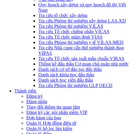
Quy hoạch xây dựng và quy hoạch đô thị Việt
Nam
Tra cứu tổ chức xây dựng
Tra cứu Phòng thí nghiệm xây dựng LAS-XD
Tra cứu Phòng thí nghiệm VILAS
Tra cứu Tổ chức chứng nhận VICAS
Tra cứu Tổ chức giám định VIAS
Tra cứu Phòng thí nghiệm y tế VILAS-MED
Tra cứu Nhà cung cấp thử nghiệm thành thạo
VIPAS
Tra cứu Tổ chức sản xuất mẫu chuẩn VIRAS
Thống kê đấu thầu Cơ quan chủ quản nhà nước
Danh sách cơ sở đào tạo đấu thầu
Danh sách khóa học đấu thầu
Danh sách học viên đấu thầu
Tra cứu Phòng thí nghiệm GLP OECD
Thành viên
Đăng ký
Đăng nhập
Thay đổi thông tin quan tâm
Đăng ký các gói phần mềm VIP
Đơn hàng của bạn
Quản lý Hợp đồng điện tử
Quản lý bộ lọc tìm kiếm
Quản lý điểm