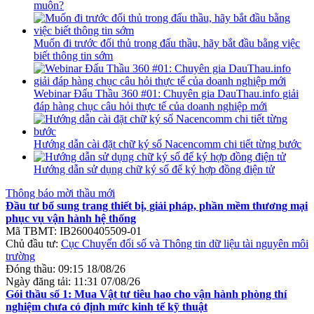
muộn?
Muốn đi trước đối thủ trong đấu thầu, hãy bắt đầu bằng việc
biết thông tin sớm
Webinar Đấu Thầu 360 #01: Chuyên gia DauThau.info giải
đáp hàng chục câu hỏi thực tế của doanh nghiệp mới
Hướng dẫn cài đặt chữ ký số Nacencomm chi tiết từng bước
Hướng dẫn sử dụng chữ ký số để ký hợp đồng điện tử
Thông báo mời thầu mới
Đầu tư bổ sung trang thiết bị, giải pháp, phần mềm thương mại
phục vụ vận hành hệ thống
Mã TBMT:
IB2600405509-01
Chủ đầu tư:
Cục Chuyển đổi số và Thông tin dữ liệu tài nguyên môi
trường
Đóng thầu:
09:15 18/08/26
Ngày đăng tải:
11:31 07/08/26
Gói thầu số 1: Mua Vật tư tiêu hao cho vận hành phòng thí
nghiệm chưa có định mức kinh tế kỹ thuật