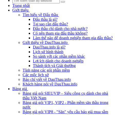
Trang nhất
Giới thiệu
Tìm hiểu về Đấu thầu
Đấu thầu là gì?
Tại sao cần đấu thầu?
Đấu thầu chỉ dành cho nhà nước?
Có nên tham gia đấu thầu không?
Làm thế nào để doanh nghiệp tham gia đấu thầu?
Giới thiệu về DauThau.info
DauThau.info là gì?
Lịch sử hình thành
So sánh với các phần mềm khác
Lợi ích dành cho doanh nghiệp
Thành tích và Giải thưởng
Tính năng các gói phần mềm
Các mốc lịch sử
Báo chí viết về DauThau.info
Khách hàng nói về DauThau.info
Bảng giá
Bảng giá gói SIEUVIP – Siêu công cụ dành cho nhà
thầu Việt Nam
Bảng giá gói VIP1, VIP2 - Phần mềm săn thầu trong
nước
Bảng giá gói VIP8 - "Săn" yêu cầu báo giá mua sắm