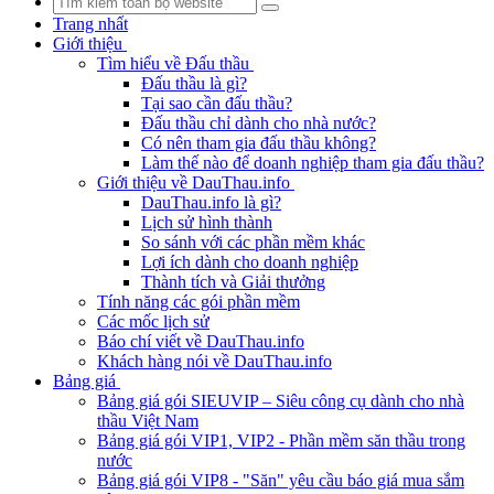
Trang nhất
Giới thiệu
Tìm hiểu về Đấu thầu
Đấu thầu là gì?
Tại sao cần đấu thầu?
Đấu thầu chỉ dành cho nhà nước?
Có nên tham gia đấu thầu không?
Làm thế nào để doanh nghiệp tham gia đấu thầu?
Giới thiệu về DauThau.info
DauThau.info là gì?
Lịch sử hình thành
So sánh với các phần mềm khác
Lợi ích dành cho doanh nghiệp
Thành tích và Giải thưởng
Tính năng các gói phần mềm
Các mốc lịch sử
Báo chí viết về DauThau.info
Khách hàng nói về DauThau.info
Bảng giá
Bảng giá gói SIEUVIP – Siêu công cụ dành cho nhà
thầu Việt Nam
Bảng giá gói VIP1, VIP2 - Phần mềm săn thầu trong
nước
Bảng giá gói VIP8 - "Săn" yêu cầu báo giá mua sắm