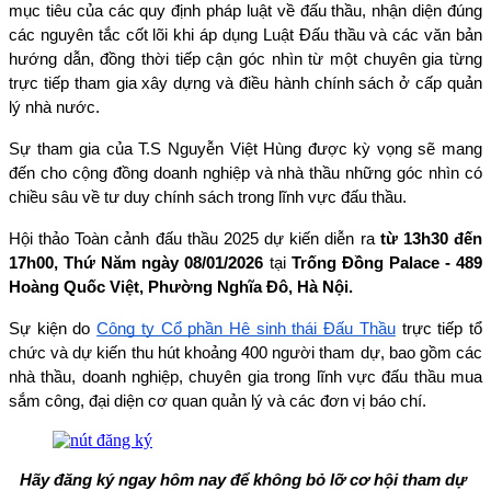
mục tiêu của các quy định pháp luật về đấu thầu, nhận diện đúng 
các nguyên tắc cốt lõi khi áp dụng Luật Đấu thầu và các văn bản 
hướng dẫn, đồng thời tiếp cận góc nhìn từ một chuyên gia từng 
trực tiếp tham gia xây dựng và điều hành chính sách ở cấp quản 
lý nhà nước. 
Sự tham gia của T.S Nguyễn Việt Hùng được kỳ vọng sẽ mang 
đến cho cộng đồng doanh nghiệp và nhà thầu những góc nhìn có 
chiều sâu về tư duy chính sách trong lĩnh vực đấu thầu. 
Hội thảo Toàn cảnh đấu thầu 2025 dự kiến diễn ra 
từ 13h30 đến 
17h00, Thứ Năm ngày 08/01/2026
 tại 
Trống Đồng Palace - 489 
Hoàng Quốc Việt, Phường Nghĩa Đô, Hà Nội.
Sự kiện do 
Công ty Cổ phần Hệ sinh thái Đấu Thầu
 trực tiếp tổ 
chức và dự kiến thu hút khoảng 400 người tham dự, bao gồm các 
nhà thầu, doanh nghiệp, chuyên gia trong lĩnh vực đấu thầu mua 
sắm công, đại diện cơ quan quản lý và các đơn vị báo chí.
Hãy đăng ký ngay hôm nay để không bỏ lỡ cơ hội tham dự 