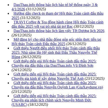
DauThau.info thông báo lịch bảo trì hệ thống ngày 3 &
4/1/2026
(31/12/2025)
Hướng dẫn check-in tham dự Hội thảo Toàn cảnh đấu thầu
2025
(31/12/2025)
TRAVI Coffee & Tea đồng hành cùng Hội thảo Toàn cảnh
đấu thầu 2025 với vai trò nhà tài trợ Bạc
(30/12/2025)
DauThau.info thông báo lịch làm việc Tết Dương lịch 2026
(26/12/2025)
Mở đăng ký cho nhà thầu đóng góp góc nhìn thực tiễn tại
Hội thảo Toàn cảnh Đấu thầu 2025
(26/12/2025)
Giới thiệu Người điều phối Hội thảo Toàn cảnh đấu thầu
2025: Nhà sáng lập Hệ sinh thái Đấu Thầu Nguyễn Thế
Hùng
(26/12/2025)
Giới thiệu diễn giả Hội thảo Toàn cảnh đấu thầu 2025:
Chuyên gia đấu thầu của DauThau.info Vũ Đình Sơn
(24/12/2025)
Giới thiệu diễn giả Hội thảo Toàn cảnh đấu thầu 2025:
Chuyên gia kinh tế xây dựng Nguyễn Thế Anh
(23/12/2025)
Giới thiệu diễn giả Hội thảo Toàn cảnh đấu thầu 2025:
Chuyên gia đấu thầu Nguyễn Quỳnh Lan (GiaXaydung.vn)
(23/12/2025)
Giới thiệu diễn giả Hội thảo Toàn cảnh đấu thầu 2025:
Chuyên gia phân tích chính sách Nguyễn Minh Đức
(USABC)
(18/12/2025)