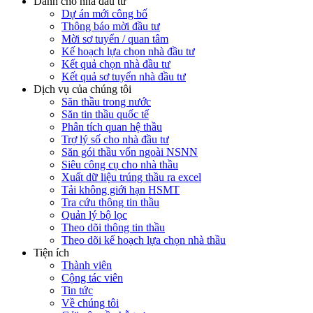
Dành cho nhà đầu tư
Dự án mới công bố
Thông báo mời đầu tư
Mời sơ tuyển / quan tâm
Kế hoạch lựa chọn nhà đầu tư
Kết quả chọn nhà đầu tư
Kết quả sơ tuyển nhà đầu tư
Dịch vụ của chúng tôi
Săn thầu trong nước
Săn tin thầu quốc tế
Phân tích quan hệ thầu
Trợ lý số cho nhà đầu tư
Săn gói thầu vốn ngoài NSNN
Siêu công cụ cho nhà thầu
Xuất dữ liệu trúng thầu ra excel
Tải không giới hạn HSMT
Tra cứu thông tin thầu
Quản lý bộ lọc
Theo dõi thông tin thầu
Theo dõi kế hoạch lựa chọn nhà thầu
Tiện ích
Thành viên
Cộng tác viên
Tin tức
Về chúng tôi