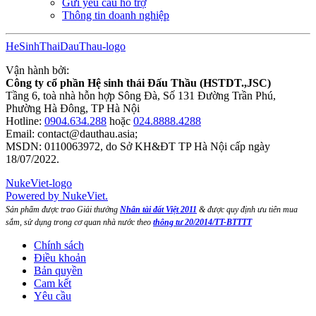
Gửi yêu cầu hỗ trợ
Thông tin doanh nghiệp
HeSinhThaiDauThau-logo
Vận hành bởi:
Công ty cổ phần Hệ sinh thái Đấu Thầu (HSTDT.,JSC)
Tầng 6, toà nhà hỗn hợp Sông Đà, Số 131 Đường Trần Phú,
Phường Hà Đông, TP Hà Nội
Hotline:
0904.634.288
hoặc
024.8888.4288
Email:
contact@dauthau.asia
;
MSDN: 0110063972, do Sở KH&ĐT TP Hà Nội cấp ngày
18/07/2022.
NukeViet-logo
Powered by NukeViet.
Sản phẩm được trao Giải thưởng
Nhân tài đất Việt 2011
& được quy định ưu tiên mua
sắm, sử dụng trong cơ quan nhà nước theo
thông tư 20/2014/TT-BTTTT
Chính sách
Điều khoản
Bản quyền
Cam kết
Yêu cầu