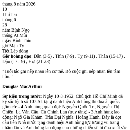
tháng 8 năm 2026
10
Thứ hai
tháng 6
28
năm Bính Ngọ
tháng Ất Mùi
ngày Bính Thìn
giờ Mậu Tý
Tiết Lập đông
Giờ hoàng đạo
: Dần (3-5) , Thìn (7-9) , Tỵ (9-11) , Thân (15-17) ,
Dậu (17-19) , Hợi (21-23)
"Tuổi tác ghi nếp nhăn lên cơ thể. Bỏ cuộc ghi nếp nhăn lên tâm
hồn. "
Douglas MacArthur
Sự kiện trong nước
: Ngày 10-8-1952, Chủ tịch Hồ Chí Minh đã
ký sắc lệnh số 107-SL tặng danh hiệu Anh hùng thi đua ái quốc,
gồm có: - 4 Anh hùng quân đội: Nguyễn Quốc Trị, Nguyễn Thị
Chiên, La Vǎn Cầu, Cù Chính Lan (truy tặng) - 3 Anh hùng lao
động: Ngô Gia Khảm, Trần Đại Nghĩa, Hoàng Hanh. Đây là đợt
đầu tiên Nhà nước tặng danh hiệu Anh hùng lực lượng vũ trang
nhân dân và Anh hùng lao động cho những chiến sĩ thi đua xuất sắc