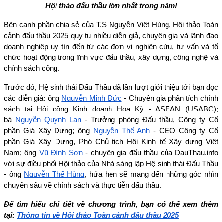
Hội thảo đấu thầu lớn nhất trong năm!
Bên cạnh phần chia sẻ của T.S Nguyễn Việt Hùng, Hội thảo Toàn 
cảnh đấu thầu 2025 quy tụ nhiều diễn giả, chuyên gia và lãnh đạo 
doanh nghiệp uy tín đến từ các đơn vị nghiên cứu, tư vấn và tổ 
chức hoạt động trong lĩnh vực đấu thầu, xây dựng, công nghệ và 
chính sách công.
Trước đó, Hệ sinh thái Đấu Thầu đã lần lượt giới thiệu tới bạn đọc 
các diễn giả: ông 
Nguyễn Minh Đức
 - Chuyên gia phân tích chính 
sách tại Hội đồng Kinh doanh Hoa Kỳ - ASEAN (USABC); 
bà 
Nguyễn Quỳnh Lan
 - Trưởng phòng Đấu thầu, Công ty Cổ 
phần Giá Xây
Dựng; ông 
Nguyễn Thế Anh
 - CEO Công ty Cổ 
phần Giá Xây Dựng, Phó Chủ tịch Hội Kinh tế Xây dựng Việt 
Nam; ông 
Vũ Đình Sơn 
- chuyên gia đấu thầu của DauThau.info 
với sự điều phối Hội thảo của Nhà sáng lập Hệ sinh thái Đấu Thầu 
- ông 
Nguyễn Thế Hùng
, hứa hẹn sẽ mang đến những góc nhìn 
chuyên sâu về chính sách và thực tiễn đấu thầu.
Để tìm hiểu chi tiết về chương trình, bạn có thể xem thêm 
tại: 
Thông tin về Hội thảo Toàn cảnh đấu thầu 2025