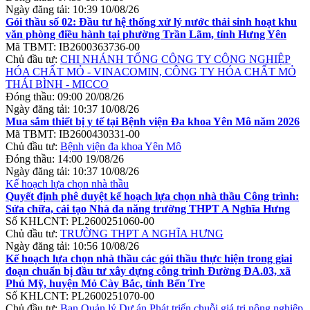
Ngày đăng tải:
10:39 10/08/26
Gói thầu số 02: Đầu tư hệ thống xử lý nước thải sinh hoạt khu
văn phòng điều hành tại phường Trần Lãm, tỉnh Hưng Yên
Mã TBMT:
IB2600363736-00
Chủ đầu tư:
CHI NHÁNH TỔNG CÔNG TY CÔNG NGHIỆP
HÓA CHẤT MỎ - VINACOMIN, CÔNG TY HÓA CHẤT MỎ
THÁI BÌNH - MICCO
Đóng thầu:
09:00 20/08/26
Ngày đăng tải:
10:37 10/08/26
Mua sắm thiết bị y tế tại Bệnh viện Đa khoa Yên Mô năm 2026
Mã TBMT:
IB2600430331-00
Chủ đầu tư:
Bệnh viện đa khoa Yên Mô
Đóng thầu:
14:00 19/08/26
Ngày đăng tải:
10:37 10/08/26
Kế hoạch lựa chọn nhà thầu
Quyết định phê duyệt kế hoạch lựa chọn nhà thầu Công trình:
Sửa chữa, cải tạo Nhà đa năng trường THPT A Nghĩa Hưng
Số KHLCNT:
PL2600251060-00
Chủ đầu tư:
TRƯỜNG THPT A NGHĨA HƯNG
Ngày đăng tải:
10:56 10/08/26
Kế hoạch lựa chọn nhà thầu các gói thầu thực hiện trong giai
đoạn chuẩn bị đầu tư xây dựng công trình Đường ĐA.03, xã
Phú Mỹ, huyện Mỏ Cày Bắc, tỉnh Bến Tre
Số KHLCNT:
PL2600251070-00
Chủ đầu tư:
Ban Quản lý Dự án Phát triển chuỗi giá trị nông nghiệp