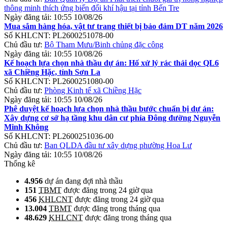
thông minh thích ứng biến đổi khí hậu tại tỉnh Bến Tre
Ngày đăng tải:
10:55 10/08/26
Mua sắm hàng hóa, vật tư trang thiết bị bảo đảm DT năm 2026
Số KHLCNT:
PL2600251078-00
Chủ đầu tư:
Bộ Tham Mưu/Binh chủng đặc công
Ngày đăng tải:
10:55 10/08/26
Kế hoạch lựa chọn nhà thầu dự án: Hố xử lý rác thải dọc QL6
xã Chiềng Hặc, tỉnh Sơn La
Số KHLCNT:
PL2600251080-00
Chủ đầu tư:
Phòng Kinh tế xã Chiềng Hặc
Ngày đăng tải:
10:55 10/08/26
Phê duyệt kế hoạch lựa chọn nhà thầu bước chuẩn bị dự án:
Xây dựng cơ sở hạ tầng khu dân cư phía Đông đường Nguyễn
Minh Không
Số KHLCNT:
PL2600251036-00
Chủ đầu tư:
Ban QLDA đầu tư xây dựng phường Hoa Lư
Ngày đăng tải:
10:55 10/08/26
Thống kê
4.956
dự án đang đợi nhà thầu
151
TBMT
được đăng trong 24 giờ qua
456
KHLCNT
được đăng trong 24 giờ qua
13.004
TBMT
được đăng trong tháng qua
48.629
KHLCNT
được đăng trong tháng qua