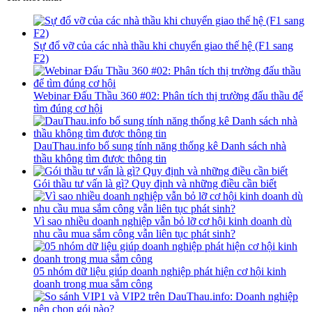
Sự đổ vỡ của các nhà thầu khi chuyển giao thế hệ (F1 sang
F2)
Webinar Đấu Thầu 360 #02: Phân tích thị trường đấu thầu để
tìm đúng cơ hội
DauThau.info bổ sung tính năng thống kê Danh sách nhà
thầu không tìm được thông tin
Gói thầu tư vấn là gì? Quy định và những điều cần biết
Vì sao nhiều doanh nghiệp vẫn bỏ lỡ cơ hội kinh doanh dù
nhu cầu mua sắm công vẫn liên tục phát sinh?
05 nhóm dữ liệu giúp doanh nghiệp phát hiện cơ hội kinh
doanh trong mua sắm công