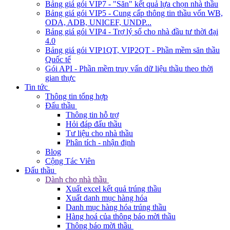
Bảng giá gói VIP7 - "Săn" kết quả lựa chọn nhà thầu
Bảng giá gói VIP5 - Cung cấp thông tin thầu vốn WB,
ODA, ADB, UNICEF, UNDP...
Bảng giá gói VIP4 - Trợ lý số cho nhà đầu tư thời đại
4.0
Bảng giá gói VIP1QT, VIP2QT - Phần mềm săn thầu
Quốc tế
Gói API - Phần mềm truy vấn dữ liệu thầu theo thời
gian thực
Tin tức
Thông tin tổng hợp
Đấu thầu
Thông tin hỗ trợ
Hỏi đáp đấu thầu
Tư liệu cho nhà thầu
Phân tích - nhận định
Blog
Cộng Tác Viên
Đấu thầu
Dành cho nhà thầu
Xuất excel kết quả trúng thầu
Xuất danh mục hàng hóa
Danh mục hàng hóa trúng thầu
Hàng hoá của thông báo mời thầu
Thông báo mời thầu