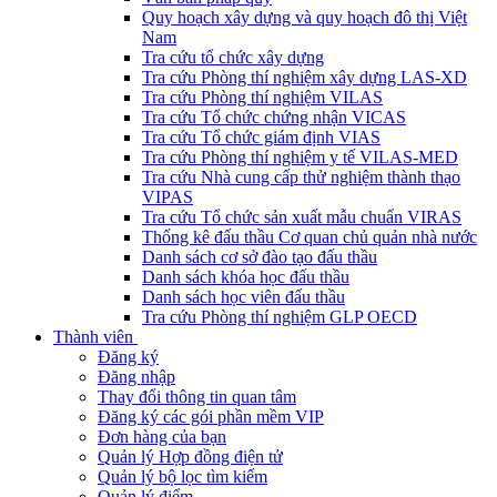
Quy hoạch xây dựng và quy hoạch đô thị Việt
Nam
Tra cứu tổ chức xây dựng
Tra cứu Phòng thí nghiệm xây dựng LAS-XD
Tra cứu Phòng thí nghiệm VILAS
Tra cứu Tổ chức chứng nhận VICAS
Tra cứu Tổ chức giám định VIAS
Tra cứu Phòng thí nghiệm y tế VILAS-MED
Tra cứu Nhà cung cấp thử nghiệm thành thạo
VIPAS
Tra cứu Tổ chức sản xuất mẫu chuẩn VIRAS
Thống kê đấu thầu Cơ quan chủ quản nhà nước
Danh sách cơ sở đào tạo đấu thầu
Danh sách khóa học đấu thầu
Danh sách học viên đấu thầu
Tra cứu Phòng thí nghiệm GLP OECD
Thành viên
Đăng ký
Đăng nhập
Thay đổi thông tin quan tâm
Đăng ký các gói phần mềm VIP
Đơn hàng của bạn
Quản lý Hợp đồng điện tử
Quản lý bộ lọc tìm kiếm
Quản lý điểm