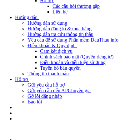
Hỗ trợ
Các câu hỏi thường gặp
Liên hệ
Hướng dẫn
Hướng dẫn sử dụng
Hướng dẫn đăng kí & mua hàng
Hướng dẫn tra cứu thông tin thầu
Yêu cầu để sử dụng Phần mềm DauThau.info
Điều khoản & Quy định
Cam kết dịch vụ
Chính sách bảo mật (Quyền riêng tư)
Điều khoản và điều kiện sử dụng
Tuyên bố bản quyền
Thông tin thanh toán
Hỗ trợ
Gửi yêu cầu hỗ trợ
Gửi yêu cầu đến AI/Chuyên gia
Gỡ lỗi đăng nhập
Báo lỗi