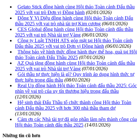
Gelato Stick đồng hành cùng Hội thảo Toàn cảnh Đấu thầu
2025 với vai trò Đơn vị Đồng hành
(02/01/2026)
Đông Y Vi Diệu đồng hành cùng Hội thảo Toàn cảnh Đấu
thầu 2025 với vai trò nhà tài trợ Kim cương
(06/01/2026)
CES Global đồng hành cùng Hội thảo Toàn cảnh đấu thầu
2025 với vai trò Nhà tài trợ Vàng
(06/01/2026)
Công ty Luật TNHH ATS góp mặt tại Hội thảo Toàn cảnh
Đấu thầu 2025 với vai trò Đơn vị Đồng hành
(06/01/2026)
Thông báo về hình thức đồng hành thay thế hoa, quà tại Hội
thảo Toàn cảnh Đấu Thầu 2025
(07/01/2026)
AZ Quà tặng đồng hành cùng Hội thảo Toàn cảnh đấu thầu
2025 với vai trò Nhà tài trợ Vàng
(07/01/2026)
Gói thầu tự thực hiện là gì? Quy trình áp dụng hình thức tự
thực hiện trong đấu thầu
(08/01/2026)
Real Up đồng hành Hội thảo Toàn cảnh đấu thầu 2025: Góc
nhìn về vai trò của uy tín thương hiệu trong đấu thầu
(12/01/2026)
Hệ sinh thái Đấu Thầu tổ chức thành công Hội thảo Toàn
cảnh Đấu thầu 2025 với hơn 300 nhà thầu tham dự
(13/01/2026)
Cảm ơn các Nhà tài trợ đã góp phần làm nên thành công của
Hội thảo Toàn cảnh đấu thầu 2025
(14/01/2026)
Những tin cũ hơn