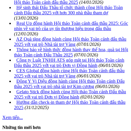
Hội thảo Toàn cảnh đấu thầu 2025
(14/01/2026)
Hệ sinh thái Đấu Thầu tổ chức thành công Hội thảo Toàn
cảnh Đấu thầu 2025 với hơn 300 nhà thầu tham dự
(13/01/2026)
Real Up đồng hành Hội thảo Toàn cảnh đấu thầu 2025: Góc
nhìn về vai trò của uy tín thương hiệu trong đấu thầu
(12/01/2026)
AZ Quà tặng đồng hành cùng Hội thảo Toàn cảnh đấu thầu
2025 với vai trò Nhà tài trợ Vàng
(07/01/2026)
Thông báo về hình thức đồng hành thay thế hoa, quà tại Hội
thảo Toàn cảnh Đấu Thầu 2025
(07/01/2026)
Công ty Luật TNHH ATS góp mặt tại Hội thảo Toàn cảnh
Đấu thầu 2025 với vai trò Đơn vị Đồng hành
(06/01/2026)
CES Global đồng hành cùng Hội thảo Toàn cảnh đấu thầu
2025 với vai trò Nhà tài trợ Vàng
(06/01/2026)
Đông Y Vi Diệu đồng hành cùng Hội thảo Toàn cảnh Đấu
thầu 2025 với vai trò nhà tài trợ Kim cương
(06/01/2026)
Gelato Stick đồng hành cùng Hội thảo Toàn cảnh Đấu thầu
2025 với vai trò Đơn vị Đồng hành
(02/01/2026)
Hướng dẫn check-in tham dự Hội thảo Toàn cảnh đấu thầu
2025
(31/12/2025)
Xem tiếp...
Những tin mới hơn