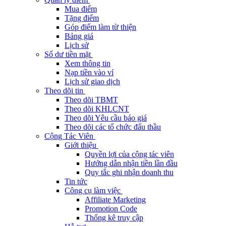
Mua điểm
Tặng điểm
Góp điểm làm từ thiện
Bảng giá
Lịch sử
Số dư tiền mặt
Xem thông tin
Nạp tiền vào ví
Lịch sử giao dịch
Theo dõi tin
Theo dõi TBMT
Theo dõi KHLCNT
Theo dõi Yêu cầu báo giá
Theo dõi các tổ chức đấu thầu
Cộng Tác Viên
Giới thiệu
Quyền lợi của cộng tác viên
Hướng dẫn nhận tiền lần đầu
Quy tắc ghi nhận doanh thu
Tin tức
Công cụ làm việc
Affiliate Marketing
Promotion Code
Thống kê truy cập