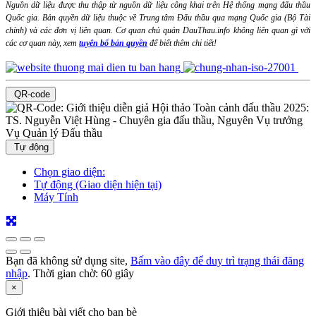
Nguồn dữ liệu được thu thập từ nguồn dữ liệu công khai trên Hệ thống mạng đấu thầu
Quốc gia. Bản quyền dữ liệu thuộc về Trung tâm Đấu thầu qua mạng Quốc gia (Bộ Tài
chính) và các đơn vị liên quan. Cơ quan chủ quản DauThau.info không liên quan gì với
các cơ quan này, xem
tuyên bố bản quyền
để biết thêm chi tiết!
QR-code
Tự động
Chọn giao diện:
Tự động (Giao diện hiện tại)
Máy Tính
Bạn đã không sử dụng site,
Bấm vào đây để duy trì trạng thái đăng
nhập
. Thời gian chờ:
60
giây
×
Giới thiệu bài viết cho bạn bè