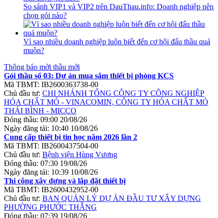
So sánh VIP1 và VIP2 trên DauThau.info: Doanh nghiệp nên
chọn gói nào?
Vì sao nhiều doanh nghiệp luôn biết đến cơ hội đấu thầu quá
muộn?
Thông báo mời thầu mới
Gói thầu số 03: Dự án mua sắm thiết bị phòng KCS
Mã TBMT:
IB2600363738-00
Chủ đầu tư:
CHI NHÁNH TỔNG CÔNG TY CÔNG NGHIỆP
HÓA CHẤT MỎ - VINACOMIN, CÔNG TY HÓA CHẤT MỎ
THÁI BÌNH - MICCO
Đóng thầu:
09:00 20/08/26
Ngày đăng tải:
10:40 10/08/26
Cung cấp thiết bị tin học năm 2026 lần 2
Mã TBMT:
IB2600437504-00
Chủ đầu tư:
Bệnh viện Hùng Vương
Đóng thầu:
07:30 19/08/26
Ngày đăng tải:
10:39 10/08/26
Thi công xây dựng và lắp đặt thiết bị
Mã TBMT:
IB2600432952-00
Chủ đầu tư:
BAN QUẢN LÝ DỰ ÁN ĐẦU TƯ XÂY DỰNG
PHƯỜNG PHƯỚC THẮNG
Đóng thầu:
07:39 19/08/26