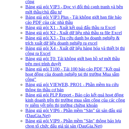
công
Bảng giá gói VIP3 - Đọc vị đối thủ cạnh tranh và bên
mời thầu/chủ đầu tư
Bảng giá gói VIP3 Plus - Tải không giới hạn file báo
cáo PDF của các nhà thầu
Bảng giá gói X1 - Xuất kết quả đấu thầu ra Excel
Bảng giá gói X2 - Xuất dữ liệu nhà thầu ra file Excel
Bảng giá gói X3 - Tra cứu danh bạ doanh nghiệp &
trích xuất dữ liệu doanh nghiệp ra excel
Bảng giá gói X4 - Xuất dữ liệu hàng hóa và thiết bị thi
công ra Excel
Bảng giá gói T0: Tải không giới hạn hồ sơ mời thầu
trên mọi trình duyệt
Bảng giá gói T100 - Tải 100 báo cáo PDF "Kết quả
hoạt động của doanh nghiệp tại thị trường Mua sắm
công"
Bảng giá gói VIEWEB, PRO1 - Phần mềm tra cứu
thông tin thầu cơ bản
Bảng giá gói PLP Report - Báo cáo kết quả hoạt động
kinh doanh trên thị trường mua sắm công của các công
ty niêm yết trên thị trường chứng khoán
Bảng giá gói VIP6 - Phần mềm “Săn” tài sản đấu giá
(DauGia.Net)
Bảng giá gói VIP9 - Phần mềm "Săn" thông báo lựa
chọn tổ chức đấu giá tài sản (DauGia.Net)