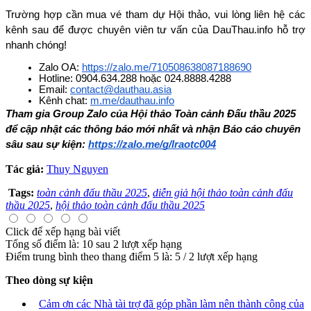
Trường hợp cần mua vé tham dự Hội thảo, vui lòng liên hệ các 
kênh sau để được chuyên viên tư vấn của DauThau.info hỗ trợ 
nhanh chóng!
Zalo OA: 
https://zalo.me/710508638087188690
Hotline: 0904.634.288 hoặc 024.8888.4288
Email: 
contact@dauthau.asia
Kênh chat: 
m.me/dauthau.info
Tham gia Group Zalo của Hội thảo Toàn cảnh Đấu thầu 2025 
để cập nhật các thông báo mới nhất và nhận Báo cáo chuyên 
sâu sau sự kiện: 
https://zalo.me/g/lraotc004
Tác giả:
Thuy Nguyen
Tags:
toàn cảnh đấu thầu 2025
,
diễn giả hội thảo toàn cảnh đấu
thầu 2025
,
hội thảo toàn cảnh đấu thầu 2025
Click để xếp hạng bài viết
Tổng số điểm là: 10 sau 2 lượt xếp hạng
Điểm trung bình theo thang điểm 5 là:
5
/
2
lượt xếp hạng
Theo dòng sự kiện
Cảm ơn các Nhà tài trợ đã góp phần làm nên thành công của