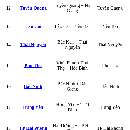
Tuyên Quang + Hà
12
Tuyên Quang
Tuyên Quang
Giang
13
Lào Cai
Lào Cai + Yên Bái
Yên Bái
Bắc Kạn + Thái
14
Thái Nguyên
Thái Nguyên
Nguyên
Vĩnh Phúc + Phú
15
Phú Thọ
Phú Thọ
Thọ + Hòa Bình
Bắc Ninh + Bắc
16
Bắc Ninh
Bắc Ninh
Giang
Hưng Yên + Thái
17
Hưng Yên
Hưng Yên
Bình
Hải Dương + TP Hải
18
TP Hải Phòng
TP Hải Phòng