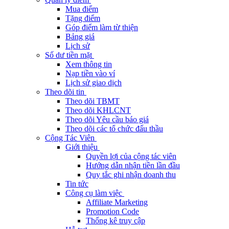
Mua điểm
Tặng điểm
Góp điểm làm từ thiện
Bảng giá
Lịch sử
Số dư tiền mặt
Xem thông tin
Nạp tiền vào ví
Lịch sử giao dịch
Theo dõi tin
Theo dõi TBMT
Theo dõi KHLCNT
Theo dõi Yêu cầu báo giá
Theo dõi các tổ chức đấu thầu
Cộng Tác Viên
Giới thiệu
Quyền lợi của cộng tác viên
Hướng dẫn nhận tiền lần đầu
Quy tắc ghi nhận doanh thu
Tin tức
Công cụ làm việc
Affiliate Marketing
Promotion Code
Thống kê truy cập