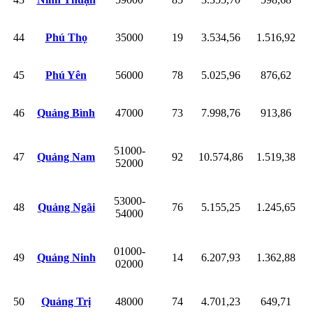
44
Phú Thọ
35000
19
3.534,56
1.516,92
45
Phú Yên
56000
78
5.025,96
876,62
46
Quảng Bình
47000
73
7.998,76
913,86
51000-
47
Quảng Nam
92
10.574,86
1.519,38
52000
53000-
48
Quảng Ngãi
76
5.155,25
1.245,65
54000
01000-
49
Quảng Ninh
14
6.207,93
1.362,88
02000
50
Quảng Trị
48000
74
4.701,23
649,71