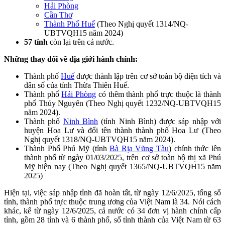
Hải Phòng
Cần Thơ
Thành Phố Huế
(Theo Nghị quyết 1314/NQ-
UBTVQH15 năm 2024)
57 tỉnh
còn lại trên cả nước.
Những thay đổi về địa giới hành chính:
Thành phố
Huế
được thành lập trên cơ sở toàn bộ diện tích và
dân số của tỉnh Thừa Thiên Huế.
Thành phố
Hải Phòng
có thêm thành phố trực thuộc là thành
phố Thủy Nguyên (Theo Nghị quyết 1232/NQ-UBTVQH15
năm 2024).
Thành phố
Ninh Bình
(tỉnh Ninh Bình) được sáp nhập với
huyện Hoa Lư và đổi tên thành thành phố Hoa Lư (Theo
Nghị quyết 1318/NQ-UBTVQH15 năm 2024).
Thành Phố Phú Mỹ (tỉnh
Bà Rịa Vũng Tàu
) chính thức lên
thành phố từ ngày 01/03/2025, trên cơ sở toàn bộ thị xã Phú
Mỹ hiện nay (Theo Nghị quyết 1365/NQ-UBTVQH15 năm
2025)
Hiện tại, việc sáp nhập tỉnh đã hoàn tất, từ ngày 12/6/2025, tổng số
tỉnh, thành phố trực thuộc trung ương của Việt Nam là 34.
Nói cách
khác, kể từ ngày 12/6/2025, cả nước có 34 đơn vị hành chính cấp
tỉnh, gồm 28 tỉnh và 6 thành phố, số tỉnh thành của Việt Nam từ 63