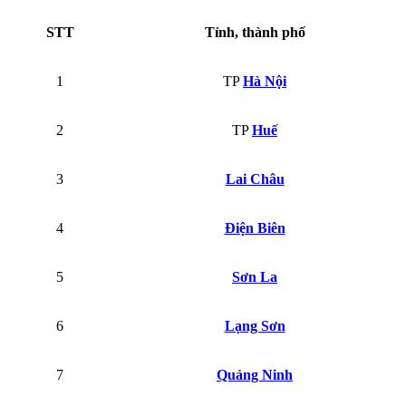
STT
Tỉnh, thành phố
1
TP
Hà Nội
2
TP
Huế
3
Lai Châu
4
Điện Biên
5
Sơn La
6
Lạng Sơn
7
Quảng Ninh