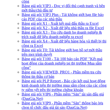
công
Bảng giá gói VIP3 - Đọc vị đối thủ cạnh tranh và bên
mời thầu/chủ đầu tư
Bảng giá gói VIP3 Plus - Tải không giới hạn file báo
cáo PDF của các nhà thầu
Bảng giá gói X1 - Xuất kết quả đấu thầu ra Excel
Bảng giá gói X2 - Xuất dữ liệu nhà thầu ra file Excel
Bảng giá gói X3 - Tra cứu danh bạ doanh nghiệp &
trích xuất dữ liệu doanh nghiệp ra excel
Bảng giá gói X4 - Xuất dữ liệu hàng hóa và thiết bị thi
công ra Excel
Bảng giá gói T0: Tải không giới hạn hồ sơ mời thầu
trên mọi trình duyệt
Bảng giá gói T100 - Tải 100 báo cáo PDF "Kết quả
hoạt động của doanh nghiệp tại thị trường Mua sắm
công"
Bảng giá gói VIEWEB, PRO1 - Phần mềm tra cứu
thông tin thầu cơ bản
Bảng giá gói PLP Report - Báo cáo kết quả hoạt động
kinh doanh trên thị trường mua sắm công của các công
ty niêm yết trên thị trường chứng khoán
Bảng giá gói VIP6 - Phần mềm “Săn” tài sản đấu giá
(DauGia.Net)
Bảng giá gói VIP9 - Phần mềm "Săn" thông báo lựa
chọn tổ chức đấu giá tài sản (DauGia.Net)