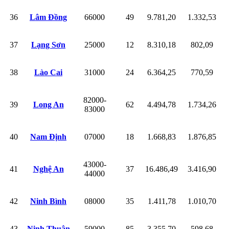
36
Lâm Đồng
66000
49
9.781,20
1.332,53
37
Lạng Sơn
25000
12
8.310,18
802,09
38
Lào Cai
31000
24
6.364,25
770,59
82000-
39
Long An
62
4.494,78
1.734,26
83000
40
Nam Định
07000
18
1.668,83
1.876,85
43000-
41
Nghệ An
37
16.486,49
3.416,90
44000
42
Ninh Bình
08000
35
1.411,78
1.010,70
43
Ninh Thuận
59000
85
3.355,70
598,68