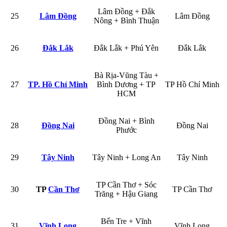
Lâm Đồng + Đắk
25
Lâm Đồng
Lâm Đồng
Nông + Bình Thuận
26
Đắk Lắk
Đắk Lắk + Phú Yên
Đắk Lắk
Bà Rịa-Vũng Tàu +
27
TP. Hồ Chí Minh
Bình Dương + TP
TP Hồ Chí Minh
HCM
Đồng Nai + Bình
28
Đồng Nai
Đồng Nai
Phước
29
Tây Ninh
Tây Ninh + Long An
Tây Ninh
TP Cần Thơ + Sóc
30
TP
Cần Thơ
TP Cần Thơ
Trăng + Hậu Giang
Bến Tre + Vĩnh
31
Vĩnh Long
Vĩnh Long