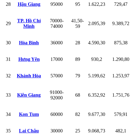
28
Hậu Giang
95000
95
1.622,23
729,47
TP. Hồ Chí
70000-
41,50-
29
2.095,39
9.389,72
Minh
74000
59
30
Hòa Bình
36000
28
4.590,30
875,38
31
Hưng Yên
17000
89
930,2
1.290,80
32
Khánh Hòa
57000
79
5.199,62
1.253,97
91000-
33
Kiên Giang
68
6.352,92
1.751,76
92000
34
Kon Tum
60000
82
9.677,30
579,91
35
Lai Châu
30000
25
9.068,73
482,1