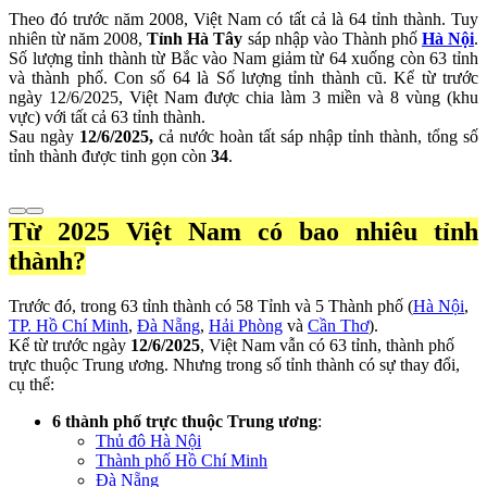
Theo đó trước năm 2008, Việt Nam có tất cả là 64 tỉnh thành. Tuy
nhiên từ năm 2008,
Tỉnh Hà Tây
sáp nhập vào Thành phố
Hà Nội
.
Số lượng tỉnh thành từ Bắc vào Nam giảm từ 64 xuống còn 63 tỉnh
và thành phố. Con số 64 là Số lượng tỉnh thành cũ. Kể từ trước
ngày 12/6/2025, Việt Nam được chia làm 3 miền và 8 vùng (khu
vực) với tất cả 63 tỉnh thành.
Sau ngày
12/6/2025,
cả nước hoàn tất sáp nhập tỉnh thành, tổng số
tỉnh thành được tinh gọn còn
34
.
Từ 2025 Việt Nam có bao nhiêu tỉnh
thành?
Trước đó, trong 63 tỉnh thành có 58 Tỉnh và 5 Thành phố (
Hà Nội
,
TP. Hồ Chí Minh
,
Đà Nẵng
,
Hải Phòng
và
Cần Thơ
).
Kể từ trước ngày
12/6/2025
, Việt Nam vẫn có 63 tỉnh, thành phố
trực thuộc Trung ương. Nhưng trong số tỉnh thành có sự thay đổi,
cụ thể:
6 thành phố trực thuộc Trung ương
:
Thủ đô Hà Nội
Thành phố Hồ Chí Minh
Đà Nẵng