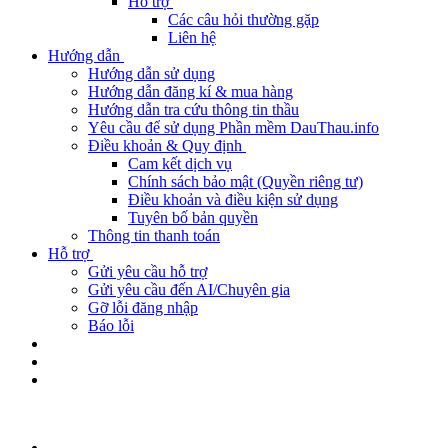
Hỗ trợ
Các câu hỏi thường gặp
Liên hệ
Hướng dẫn
Hướng dẫn sử dụng
Hướng dẫn đăng kí & mua hàng
Hướng dẫn tra cứu thông tin thầu
Yêu cầu để sử dụng Phần mềm DauThau.info
Điều khoản & Quy định
Cam kết dịch vụ
Chính sách bảo mật (Quyền riêng tư)
Điều khoản và điều kiện sử dụng
Tuyên bố bản quyền
Thông tin thanh toán
Hỗ trợ
Gửi yêu cầu hỗ trợ
Gửi yêu cầu đến AI/Chuyên gia
Gỡ lỗi đăng nhập
Báo lỗi