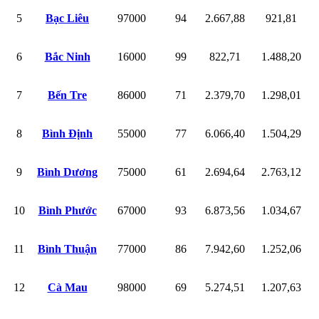
5
Bạc Liêu
97000
94
2.667,88
921,81
6
Bắc Ninh
16000
99
822,71
1.488,20
7
Bến Tre
86000
71
2.379,70
1.298,01
8
Bình Định
55000
77
6.066,40
1.504,29
9
Bình Dương
75000
61
2.694,64
2.763,12
10
Bình Phước
67000
93
6.873,56
1.034,67
11
Bình Thuận
77000
86
7.942,60
1.252,06
12
Cà Mau
98000
69
5.274,51
1.207,63