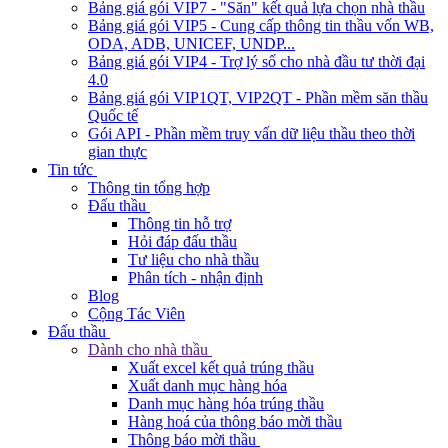
Bảng giá gói VIP7 - "Săn" kết quả lựa chọn nhà thầu
Bảng giá gói VIP5 - Cung cấp thông tin thầu vốn WB,
ODA, ADB, UNICEF, UNDP...
Bảng giá gói VIP4 - Trợ lý số cho nhà đầu tư thời đại
4.0
Bảng giá gói VIP1QT, VIP2QT - Phần mềm săn thầu
Quốc tế
Gói API - Phần mềm truy vấn dữ liệu thầu theo thời
gian thực
Tin tức
Thông tin tổng hợp
Đấu thầu
Thông tin hỗ trợ
Hỏi đáp đấu thầu
Tư liệu cho nhà thầu
Phân tích - nhận định
Blog
Cộng Tác Viên
Đấu thầu
Dành cho nhà thầu
Xuất excel kết quả trúng thầu
Xuất danh mục hàng hóa
Danh mục hàng hóa trúng thầu
Hàng hoá của thông báo mời thầu
Thông báo mời thầu