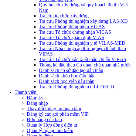
Quy hoạch xây dựng và quy hoạch đô thị Việt
Nam
Tra cứu tổ chức xây dựng
Tra cứu Phòng thí nghiệm xây dựng LAS-XD
Tra cứu Phòng thí nghiệm VILAS
Tra cứu Tổ chức chứng nhận VICAS
Tra cứu Tổ chức giám định VIAS
Tra cứu Phòng thí nghiệm y tế VILAS-MED
Tra cứu Nhà cung cấp thử nghiệm thành thạo
VIPAS
Tra cứu Tổ chức sản xuất mẫu chuẩn VIRAS
Thống kê đấu thầu Cơ quan chủ quản nhà nước
Danh sách cơ sở đào tạo đấu thầu
Danh sách khóa học đấu thầu
Danh sách học viên đấu thầu
Tra cứu Phòng thí nghiệm GLP OECD
Thành viên
Đăng ký
Đăng nhập
Thay đổi thông tin quan tâm
Đăng ký các gói phần mềm VIP
Đơn hàng của bạn
Quản lý Hợp đồng điện tử
Quản lý bộ lọc tìm kiếm
Quản lý điểm