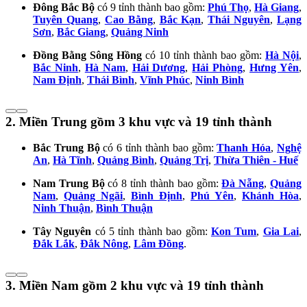
Đông Bắc Bộ
có 9 tỉnh thành bao gồm:
Phú Thọ
,
Hà Giang
,
Tuyên Quang
,
Cao Bằng
,
Bắc Kạn
,
Thái Nguyên
,
Lạng
Sơn
,
Bắc Giang
,
Quảng Ninh
Đồng Bằng Sông Hồng
có 10 tỉnh thành bao gồm:
Hà Nội
,
Bắc Ninh
,
Hà Nam
,
Hải Dương
,
Hải Phòng
,
Hưng Yên
,
Nam Định
,
Thái Bình
,
Vĩnh Phúc
,
Ninh Bình
2. Miền Trung gồm 3 khu vực và 19 tỉnh thành
Bắc Trung Bộ
có 6 tỉnh thành bao gồm:
Thanh Hóa
,
Nghệ
An
,
Hà Tĩnh
,
Quảng Bình
,
Quảng Trị
,
Thừa Thiên - Huế
Nam Trung Bộ
có 8 tỉnh thành bao gồm:
Đà Nẵng
,
Quảng
Nam
,
Quảng Ngãi
,
Bình Định
,
Phú Yên
,
Khánh Hòa
,
Ninh Thuận
,
Bình Thuận
Tây Nguyên
có 5 tỉnh thành bao gồm:
Kon Tum
,
Gia Lai
,
Đắk Lắk
,
Đắk Nông
,
Lâm Đồng
.
3. Miền Nam gồm 2 khu vực và 19 tỉnh thành