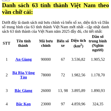
Danh sách 63 tỉnh thành Việt Nam theo
vần chữ cái:
Dưới đây là danh sách mã bưu chính và biển số xe, diện tích và Dân
số trung bình của 63 tỉnh thành Việt Nam mới nhất - cập nhật danh
sách 63 tỉnh thành của Việt Nam năm 2025 đầy đủ, chi tiết nhất:
Dân số
Diện tích
Tên tỉnh
Mã bưu
Biển số
trung bình
STT
2
thành
chính
xe
(Nghìn
(km
)
người)
1
An Giang
90000
67
3.536,82
1.905,52
Bà Rịa-Vũng
2
78000
72
1.982,56
1.178,70
Tàu
3
Bắc Giang
26000
13, 98
3.895,89
1.890,93
4
Bắc Kạn
23000
97
4.859,96
324,35