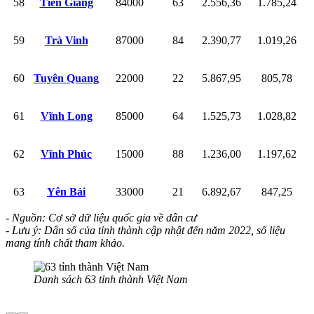
58
Tiền Giang
84000
63
2.556,36
1.785,24
59
Trà Vinh
87000
84
2.390,77
1.019,26
60
Tuyên Quang
22000
22
5.867,95
805,78
61
Vĩnh Long
85000
64
1.525,73
1.028,82
62
Vĩnh Phúc
15000
88
1.236,00
1.197,62
63
Yên Bái
33000
21
6.892,67
847,25
- Nguồn: Cơ sở dữ liệu quốc gia về dân cư
- Lưu ý: Dân số của tỉnh thành cập nhật đến năm 2022, số liệu
mang tính chất tham khảo.
Danh sách 63 tỉnh thành Việt Nam