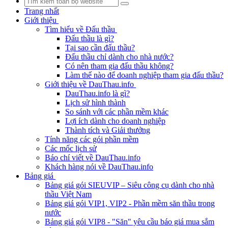
Trang nhất
Giới thiệu
Tìm hiểu về Đấu thầu
Đấu thầu là gì?
Tại sao cần đấu thầu?
Đấu thầu chỉ dành cho nhà nước?
Có nên tham gia đấu thầu không?
Làm thế nào để doanh nghiệp tham gia đấu thầu?
Giới thiệu về DauThau.info
DauThau.info là gì?
Lịch sử hình thành
So sánh với các phần mềm khác
Lợi ích dành cho doanh nghiệp
Thành tích và Giải thưởng
Tính năng các gói phần mềm
Các mốc lịch sử
Báo chí viết về DauThau.info
Khách hàng nói về DauThau.info
Bảng giá
Bảng giá gói SIEUVIP – Siêu công cụ dành cho nhà
thầu Việt Nam
Bảng giá gói VIP1, VIP2 - Phần mềm săn thầu trong
nước
Bảng giá gói VIP8 - "Săn" yêu cầu báo giá mua sắm