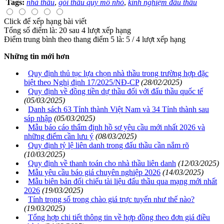
Tags:
nhà thầu
,
gói thầu quy mô nhỏ
,
kinh nghiệm đấu thầu
Click để xếp hạng bài viết
Tổng số điểm là: 20 sau 4 lượt xếp hạng
Điểm trung bình theo thang điểm 5 là:
5
/
4
lượt xếp hạng
Những tin mới hơn
Quy định thủ tục lựa chọn nhà thầu trong trường hợp đặc
biệt theo Nghị định 17/2025/NĐ-CP
(28/02/2025)
Quy định về đồng tiền dự thầu đối với đấu thầu quốc tế
(05/03/2025)
Danh sách 63 Tỉnh thành Việt Nam và 34 Tỉnh thành sau
sáp nhập
(05/03/2025)
Mẫu báo cáo thẩm định hồ sơ yêu cầu mới nhất 2026 và
những điểm cần lưu ý
(08/03/2025)
Quy định tỷ lệ liên danh trong đấu thầu cần nắm rõ
(10/03/2025)
Quy định về thanh toán cho nhà thầu liên danh
(12/03/2025)
Mẫu yêu cầu báo giá chuyên nghiệp 2026
(14/03/2025)
Mẫu biên bản đối chiếu tài liệu đấu thầu qua mạng mới nhất
2026
(19/03/2025)
Tính trọng số trong chào giá trực tuyến như thế nào?
(19/03/2025)
Tổng hợp chi tiết thông tin về hợp đồng theo đơn giá điều