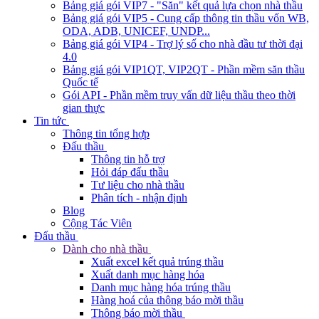
Bảng giá gói VIP7 - "Săn" kết quả lựa chọn nhà thầu
Bảng giá gói VIP5 - Cung cấp thông tin thầu vốn WB,
ODA, ADB, UNICEF, UNDP...
Bảng giá gói VIP4 - Trợ lý số cho nhà đầu tư thời đại
4.0
Bảng giá gói VIP1QT, VIP2QT - Phần mềm săn thầu
Quốc tế
Gói API - Phần mềm truy vấn dữ liệu thầu theo thời
gian thực
Tin tức
Thông tin tổng hợp
Đấu thầu
Thông tin hỗ trợ
Hỏi đáp đấu thầu
Tư liệu cho nhà thầu
Phân tích - nhận định
Blog
Cộng Tác Viên
Đấu thầu
Dành cho nhà thầu
Xuất excel kết quả trúng thầu
Xuất danh mục hàng hóa
Danh mục hàng hóa trúng thầu
Hàng hoá của thông báo mời thầu
Thông báo mời thầu