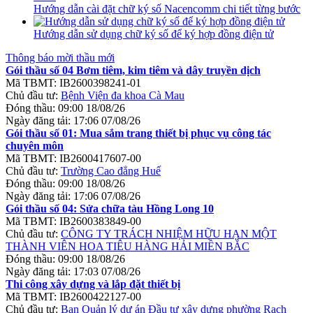
Hướng dẫn cài đặt chữ ký số Nacencomm chi tiết từng bước
Hướng dẫn sử dụng chữ ký số để ký hợp đồng điện tử
Thông báo mời thầu mới
Gói thầu số 04 Bơm tiêm, kim tiêm và dây truyền dịch
Mã TBMT:
IB2600398241-01
Chủ đầu tư:
Bệnh Viện đa khoa Cà Mau
Đóng thầu:
09:00 18/08/26
Ngày đăng tải:
17:06 07/08/26
Gói thầu số 01: Mua sắm trang thiết bị phục vụ công tác
chuyên môn
Mã TBMT:
IB2600417607-00
Chủ đầu tư:
Trường Cao đẳng Huế
Đóng thầu:
09:00 18/08/26
Ngày đăng tải:
17:06 07/08/26
Gói thầu số 04: Sửa chữa tàu Hồng Long 10
Mã TBMT:
IB2600383849-00
Chủ đầu tư:
CÔNG TY TRÁCH NHIỆM HỮU HẠN MỘT
THÀNH VIÊN HOA TIÊU HÀNG HẢI MIỀN BẮC
Đóng thầu:
09:00 18/08/26
Ngày đăng tải:
17:03 07/08/26
Thi công xây dựng và lắp đặt thiết bị
Mã TBMT:
IB2600422127-00
Chủ đầu tư:
Ban Quản lý dự án Đầu tư xây dựng phường Rạch