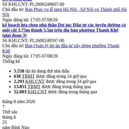
Số KHLCNT:
PL2600249607-00
Chủ đầu tư:
Ban Phục vụ lễ tang Hà Nội - Sở Nội vụ Thành phố Hà
Nội
Ngày đăng tải:
17:05 07/08/26
kế hoạch lựa chọn nhà thầu Dự án: Đầu tư các tuyến đường có
mặt cắt 3,75m thành 5,5m trên địa bàn phường Thanh Khê
(giai đoạn 3)
Số KHLCNT:
PL2600249597-00
Chủ đầu tư:
Ban Quản lý dự án đầu tư xây dựng phường Thanh
Khê
Ngày đăng tải:
17:05 07/08/26
Thống kê
5.538
dự án đang đợi nhà thầu
638
TBMT
được đăng trong 24 giờ qua
2.293
KHLCNT
được đăng trong 24 giờ qua
13.851
TBMT
được đăng trong tháng qua
52.003
KHLCNT
được đăng trong tháng qua
tháng 8 năm 2026
7
Thứ sáu
tháng 6
25
năm Bính Ngọ