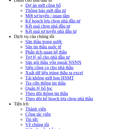
Dành cho nhà đầu tư
Dự án mới công bố
Thông báo mời đầu tư
Mời sơ tuyển / quan tâm
Kế hoạch lựa chọn nhà đầu tư
Kết quả chọn nhà đầu tư
Kết quả sơ tuyển nhà đầu tư
Dịch vụ của chúng tôi
Săn thầu trong nước
Săn tin thầu quốc tế
Phân tích quan hệ thầu
Trợ lý số cho nhà đầu tư
Săn gói thầu vốn ngoài NSNN
Siêu công cụ cho nhà thầu
Xuất dữ liệu trúng thầu ra excel
Tải không giới hạn HSMT
Tra cứu thông tin thầu
Quản lý bộ lọc
Theo dõi thông tin thầu
Theo dõi kế hoạch lựa chọn nhà thầu
Tiện ích
Thành viên
Cộng tác viên
Tin tức
Về chúng tôi