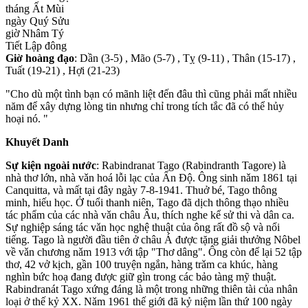
tháng Ất Mùi
ngày Quý Sửu
giờ Nhâm Tý
Tiết Lập đông
Giờ hoàng đạo
: Dần (3-5) , Mão (5-7) , Tỵ (9-11) , Thân (15-17) ,
Tuất (19-21) , Hợi (21-23)
"Cho dù một tình bạn có mãnh liệt đến đâu thì cũng phải mất nhiều
năm để xây dựng lòng tin nhưng chỉ trong tích tắc đã có thể hủy
hoại nó. "
Khuyết Danh
Sự kiện ngoài nước
: Rabindranat Tago (Rabindranth Tagore) là
nhà thơ lớn, nhà vǎn hoá lỗi lạc của Ấn Độ. Ông sinh nǎm 1861 tại
Canquitta, và mất tại đây ngày 7-8-1941. Thuở bé, Tago thông
minh, hiếu học. Ở tuổi thanh niên, Tago đã dịch thông thạo nhiều
tác phẩm của các nhà vǎn châu Âu, thích nghe kể sử thi và dân ca.
Sự nghiệp sáng tác vǎn học nghệ thuật của ông rất đồ sộ và nổi
tiếng. Tago là người đầu tiên ở châu Á được tặng giải thưởng Nôbel
về vǎn chương nǎm 1913 với tập "Thơ dâng". Ông còn để lại 52 tập
thơ, 42 vở kịch, gần 100 truyện ngắn, hàng trǎm ca khúc, hàng
nghìn bức hoạ đang được giữ gìn trong các bảo tàng mỹ thuật.
Rabindranát Tago xứng đáng là một trong những thiên tài của nhân
loại ở thế kỷ XX. Nǎm 1961 thế giới đã kỷ niệm lần thứ 100 ngày