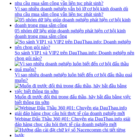
Vì sao nhiều doanh nghiệp vẫn bỏ lỡ cơ hội kinh doanh dù
nhu cầu mua sắm công vẫn liên tục phát sinh?
05 nhóm dữ liệu giúp doanh nghiệp phát hiện cơ hội kinh
doanh trong mua sắm công
So sánh VIP1 và VIP2 trên DauThau.info: Doanh nghiệp nên
chọn gói nào?
Vì sao nhiều doanh nghiệp luôn biết đến cơ hội đấu thầu quá
muộn?
Muốn đi trước đối thủ trong đấu thầu, hãy bắt đầu bằng việc
biết thông tin sớm
Webinar Đấu Thầu 360 #01: Chuyên gia DauThau.info giải
đáp hàng chục câu hỏi thực tế của doanh nghiệp mới