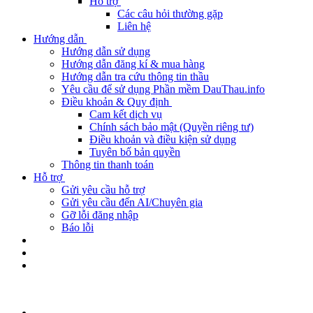
Hỗ trợ
Các câu hỏi thường gặp
Liên hệ
Hướng dẫn
Hướng dẫn sử dụng
Hướng dẫn đăng kí & mua hàng
Hướng dẫn tra cứu thông tin thầu
Yêu cầu để sử dụng Phần mềm DauThau.info
Điều khoản & Quy định
Cam kết dịch vụ
Chính sách bảo mật (Quyền riêng tư)
Điều khoản và điều kiện sử dụng
Tuyên bố bản quyền
Thông tin thanh toán
Hỗ trợ
Gửi yêu cầu hỗ trợ
Gửi yêu cầu đến AI/Chuyên gia
Gỡ lỗi đăng nhập
Báo lỗi