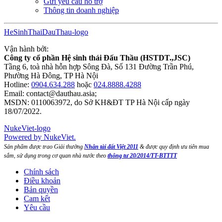
Gửi yêu cầu hỗ trợ
Thông tin doanh nghiệp
HeSinhThaiDauThau-logo
Vận hành bởi:
Công ty cổ phần Hệ sinh thái Đấu Thầu (HSTDT.,JSC)
Tầng 6, toà nhà hỗn hợp Sông Đà, Số 131 Đường Trần Phú,
Phường Hà Đông, TP Hà Nội
Hotline:
0904.634.288
hoặc
024.8888.4288
Email:
contact@dauthau.asia
;
MSDN: 0110063972, do Sở KH&ĐT TP Hà Nội cấp ngày
18/07/2022.
NukeViet-logo
Powered by NukeViet.
Sản phẩm được trao Giải thưởng
Nhân tài đất Việt 2011
& được quy định ưu tiên mua
sắm, sử dụng trong cơ quan nhà nước theo
thông tư 20/2014/TT-BTTTT
Chính sách
Điều khoản
Bản quyền
Cam kết
Yêu cầu