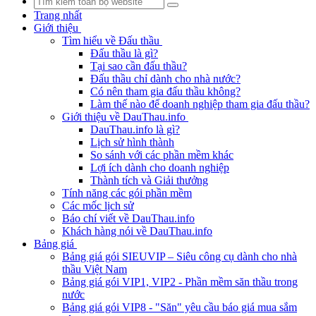
Trang nhất
Giới thiệu
Tìm hiểu về Đấu thầu
Đấu thầu là gì?
Tại sao cần đấu thầu?
Đấu thầu chỉ dành cho nhà nước?
Có nên tham gia đấu thầu không?
Làm thế nào để doanh nghiệp tham gia đấu thầu?
Giới thiệu về DauThau.info
DauThau.info là gì?
Lịch sử hình thành
So sánh với các phần mềm khác
Lợi ích dành cho doanh nghiệp
Thành tích và Giải thưởng
Tính năng các gói phần mềm
Các mốc lịch sử
Báo chí viết về DauThau.info
Khách hàng nói về DauThau.info
Bảng giá
Bảng giá gói SIEUVIP – Siêu công cụ dành cho nhà
thầu Việt Nam
Bảng giá gói VIP1, VIP2 - Phần mềm săn thầu trong
nước
Bảng giá gói VIP8 - "Săn" yêu cầu báo giá mua sắm