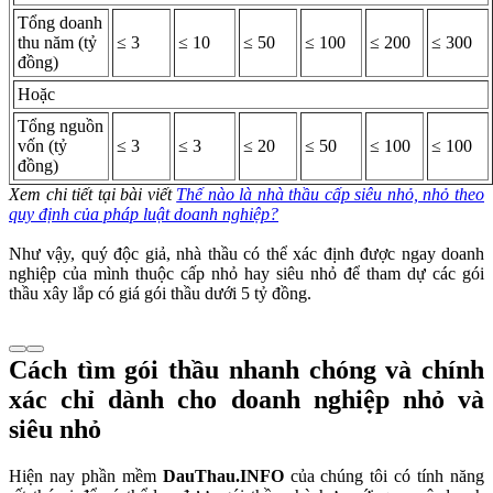
Tổng doanh
thu năm (tỷ
≤ 3
≤ 10
≤ 50
≤ 100
≤ 200
≤ 300
đồng)
Hoặc
Tổng nguồn
vốn (tỷ
≤ 3
≤ 3
≤ 20
≤ 50
≤ 100
≤ 100
đồng)
Xem chi tiết tại bài viết
Thế nào là nhà thầu cấp siêu nhỏ, nhỏ theo
quy định của pháp luật doanh nghiệp?
Như vậy, quý độc giả, nhà thầu có thể xác định được ngay doanh
nghiệp của mình thuộc cấp nhỏ hay siêu nhỏ để tham dự các gói
thầu xây lắp có giá gói thầu dưới 5 tỷ đồng.
Cách tìm gói thầu nhanh chóng và chính
xác chỉ dành cho doanh nghiệp nhỏ và
siêu nhỏ
Hiện nay phần mềm
DauThau.INFO
của chúng tôi có tính năng