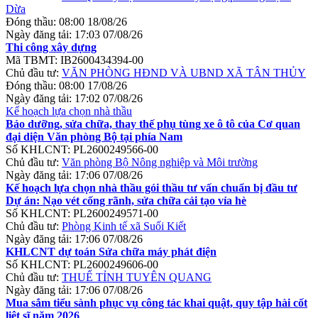
Dừa
Đóng thầu:
08:00 18/08/26
Ngày đăng tải:
17:03 07/08/26
Thi công xây dựng
Mã TBMT:
IB2600434394-00
Chủ đầu tư:
VĂN PHÒNG HĐND VÀ UBND XÃ TÂN THỦY
Đóng thầu:
08:00 17/08/26
Ngày đăng tải:
17:02 07/08/26
Kế hoạch lựa chọn nhà thầu
Bảo dưỡng, sửa chữa, thay thế phụ tùng xe ô tô của Cơ quan
đại diện Văn phòng Bộ tại phía Nam
Số KHLCNT:
PL2600249566-00
Chủ đầu tư:
Văn phòng Bộ Nông nghiệp và Môi trường
Ngày đăng tải:
17:06 07/08/26
Kế hoạch lựa chọn nhà thầu gói thầu tư vấn chuẩn bị đầu tư
Dự án: Nạo vét cống rãnh, sửa chữa cải tạo vỉa hè
Số KHLCNT:
PL2600249571-00
Chủ đầu tư:
Phòng Kinh tế xã Suối Kiết
Ngày đăng tải:
17:06 07/08/26
KHLCNT dự toán Sửa chữa máy phát điện
Số KHLCNT:
PL2600249606-00
Chủ đầu tư:
THUẾ TỈNH TUYÊN QUANG
Ngày đăng tải:
17:06 07/08/26
Mua sắm tiểu sành phục vụ công tác khai quật, quy tập hài cốt
liệt sĩ năm 2026