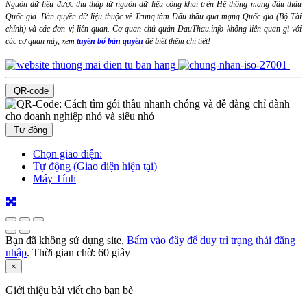
Nguồn dữ liệu được thu thập từ nguồn dữ liệu công khai trên Hệ thống mạng đấu thầu
Quốc gia. Bản quyền dữ liệu thuộc về Trung tâm Đấu thầu qua mạng Quốc gia (Bộ Tài
chính) và các đơn vị liên quan. Cơ quan chủ quản DauThau.info không liên quan gì với
các cơ quan này, xem
tuyên bố bản quyền
để biết thêm chi tiết!
QR-code
Tự động
Chọn giao diện:
Tự động (Giao diện hiện tại)
Máy Tính
Bạn đã không sử dụng site,
Bấm vào đây để duy trì trạng thái đăng
nhập
. Thời gian chờ:
60
giây
×
Giới thiệu bài viết cho bạn bè