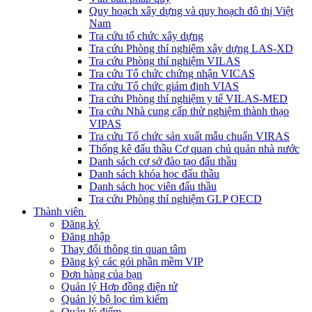
Quy hoạch xây dựng và quy hoạch đô thị Việt
Nam
Tra cứu tổ chức xây dựng
Tra cứu Phòng thí nghiệm xây dựng LAS-XD
Tra cứu Phòng thí nghiệm VILAS
Tra cứu Tổ chức chứng nhận VICAS
Tra cứu Tổ chức giám định VIAS
Tra cứu Phòng thí nghiệm y tế VILAS-MED
Tra cứu Nhà cung cấp thử nghiệm thành thạo
VIPAS
Tra cứu Tổ chức sản xuất mẫu chuẩn VIRAS
Thống kê đấu thầu Cơ quan chủ quản nhà nước
Danh sách cơ sở đào tạo đấu thầu
Danh sách khóa học đấu thầu
Danh sách học viên đấu thầu
Tra cứu Phòng thí nghiệm GLP OECD
Thành viên
Đăng ký
Đăng nhập
Thay đổi thông tin quan tâm
Đăng ký các gói phần mềm VIP
Đơn hàng của bạn
Quản lý Hợp đồng điện tử
Quản lý bộ lọc tìm kiếm
Quản lý điểm