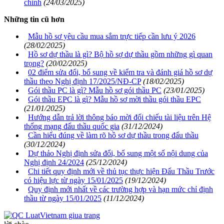
chỉnh
(24/03/2025)
Những tin cũ hơn
Mẫu hồ sơ yêu cầu mua sắm trực tiếp cần lưu ý 2026
(28/02/2025)
Hồ sơ dự thầu là gì? Bộ hồ sợ dự thầu gồm những gì quan
trọng?
(20/02/2025)
02 điểm sửa đổi, bổ sung về kiểm tra và đánh giá hồ sơ dự
thầu theo Nghị định 17/2025/NĐ-CP
(18/02/2025)
Gói thầu PC là gì? Mẫu hồ sơ gói thầu PC
(23/01/2025)
Gói thầu EPC là gì? Mẫu hồ sơ mời thầu gói thầu EPC
(21/01/2025)
Hướng dẫn trả lời thông báo mời đối chiếu tài liệu trên Hệ
thống mạng đấu thầu quốc gia
(31/12/2024)
Cần hiểu đúng về làm rõ hồ sơ dự thầu trong đấu thầu
(30/12/2024)
Dự thảo Nghị định sửa đổi, bổ sung một số nội dung của
Nghị định 24/2024
(25/12/2024)
Chi tiết quy định mới về thủ tục thực hiện Đấu Thầu Trước
có hiệu lực từ ngày 15/01/2025
(19/12/2024)
Quy định mới nhất về các trường hợp và hạn mức chỉ định
thầu từ ngày 15/01/2025
(11/12/2024)