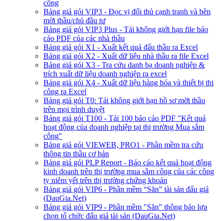
công
Bảng giá gói VIP3 - Đọc vị đối thủ cạnh tranh và bên
mời thầu/chủ đầu tư
Bảng giá gói VIP3 Plus - Tải không giới hạn file báo
cáo PDF của các nhà thầu
Bảng giá gói X1 - Xuất kết quả đấu thầu ra Excel
Bảng giá gói X2 - Xuất dữ liệu nhà thầu ra file Excel
Bảng giá gói X3 - Tra cứu danh bạ doanh nghiệp &
trích xuất dữ liệu doanh nghiệp ra excel
Bảng giá gói X4 - Xuất dữ liệu hàng hóa và thiết bị thi
công ra Excel
Bảng giá gói T0: Tải không giới hạn hồ sơ mời thầu
trên mọi trình duyệt
Bảng giá gói T100 - Tải 100 báo cáo PDF "Kết quả
hoạt động của doanh nghiệp tại thị trường Mua sắm
công"
Bảng giá gói VIEWEB, PRO1 - Phần mềm tra cứu
thông tin thầu cơ bản
Bảng giá gói PLP Report - Báo cáo kết quả hoạt động
kinh doanh trên thị trường mua sắm công của các công
ty niêm yết trên thị trường chứng khoán
Bảng giá gói VIP6 - Phần mềm “Săn” tài sản đấu giá
(DauGia.Net)
Bảng giá gói VIP9 - Phần mềm "Săn" thông báo lựa
chọn tổ chức đấu giá tài sản (DauGia.Net)