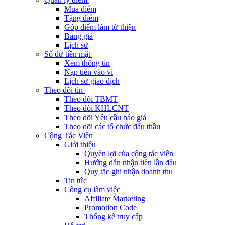
Mua điểm
Tặng điểm
Góp điểm làm từ thiện
Bảng giá
Lịch sử
Số dư tiền mặt
Xem thông tin
Nạp tiền vào ví
Lịch sử giao dịch
Theo dõi tin
Theo dõi TBMT
Theo dõi KHLCNT
Theo dõi Yêu cầu báo giá
Theo dõi các tổ chức đấu thầu
Cộng Tác Viên
Giới thiệu
Quyền lợi của cộng tác viên
Hướng dẫn nhận tiền lần đầu
Quy tắc ghi nhận doanh thu
Tin tức
Công cụ làm việc
Affiliate Marketing
Promotion Code
Thống kê truy cập