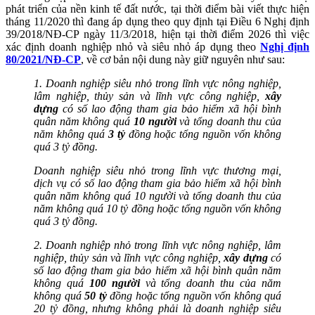
phát triển của nền kinh tế đất nước, tại thời điểm bài viết thực hiện
tháng 11/2020 thì đang áp dụng theo quy định tại Điều 6 Nghị định
39/2018/NĐ-CP ngày 11/3/2018, hiện tại thời điểm 2026 thì việc
xác định doanh nghiệp nhỏ và siêu nhỏ áp dụng theo
Nghị định
80/2021/NĐ-CP
, về cơ bản nội dung này giữ nguyên như sau:
1. Doanh nghiệp siêu nhỏ trong lĩnh vực nông nghiệp,
lâm nghiệp, thủy sản và lĩnh vực công nghiệp,
xây
dựng
có số lao động tham gia bảo hiểm xã hội bình
quân năm không quá
10 người
và tổng doanh thu của
năm không quá
3 tỷ
đồng hoặc tổng nguồn vốn không
quá 3 tỷ đồng.
Doanh nghiệp siêu nhỏ trong lĩnh vực thương mại,
dịch vụ có số lao động tham gia bảo hiểm xã hội bình
quân năm không quá 10 người và tổng doanh thu của
năm không quá 10 tỷ đồng hoặc tổng nguồn vốn không
quá 3 tỷ đồng.
2. Doanh nghiệp nhỏ trong lĩnh vực nông nghiệp, lâm
nghiệp, thủy sản và lĩnh vực công nghiệp,
xây dựng
có
số lao động tham gia bảo hiểm xã hội bình quân năm
không quá
100 người
và tổng doanh thu của năm
không quá
50 tỷ
đồng hoặc tổng nguồn vốn không quá
20 tỷ đồng, nhưng không phải là doanh nghiệp siêu