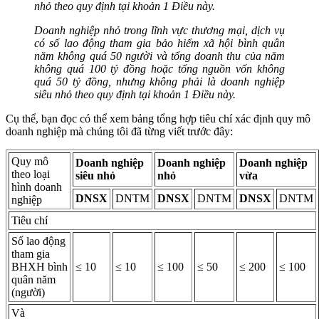
nhỏ theo quy định tại khoản 1 Điều này.
Doanh nghiệp nhỏ trong lĩnh vực thương mại, dịch vụ
có số lao động tham gia bảo hiểm xã hội bình quân
năm không quá 50 người và tổng doanh thu của năm
không quá 100 tỷ đồng hoặc tổng nguồn vốn không
quá 50 tỷ đồng, nhưng không phải là doanh nghiệp
siêu nhỏ theo quy định tại khoản 1 Điều này.
Cụ thể, bạn đọc có thể xem bảng tổng hợp tiêu chí xác định quy mô
doanh nghiệp mà chúng tôi đã từng viết trước đây:
Quy mô
Doanh nghiệp
Doanh nghiệp
Doanh nghiệp
theo loại
siêu nhỏ
nhỏ
vừa
hình doanh
DNSX
DNTM
DNSX
DNTM
DNSX
DNTM
nghiệp
Tiêu chí
Số lao động
tham gia
BHXH bình
≤ 10
≤ 10
≤ 100
≤ 50
≤ 200
≤ 100
quân năm
(người)
Và