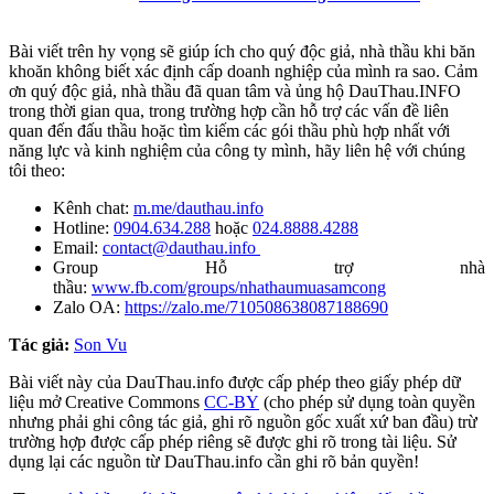
Bài viết trên hy vọng sẽ giúp ích cho quý độc giả, nhà thầu khi băn
khoăn không biết xác định cấp doanh nghiệp của mình ra sao. Cảm
ơn quý độc giả, nhà thầu đã quan tâm và ủng hộ DauThau.INFO
trong thời gian qua, trong trường hợp cần hỗ trợ các vấn đề liên
quan đến đấu thầu hoặc tìm kiếm các gói thầu phù hợp nhất với
năng lực và kinh nghiệm của công ty mình, hãy liên hệ với chúng
tôi theo:
Kênh chat:
m.me/dauthau.info
Hotline:
0904.634.288
hoặc
024.8888.4288
Email:
contact@dauthau.info
Group Hỗ trợ nhà
thầu:
www.fb.com/groups/nhathaumuasamcong
Zalo OA:
https://zalo.me/710508638087188690
Tác giả:
Son Vu
Bài viết này của DauThau.info được cấp phép theo giấy phép dữ
liệu mở Creative Commons
CC-BY
(cho phép sử dụng toàn quyền
nhưng phải ghi công tác giả, ghi rõ nguồn gốc xuất xứ ban đầu) trừ
trường hợp được cấp phép riêng sẽ được ghi rõ trong tài liệu. Sử
dụng lại các nguồn từ DauThau.info cần ghi rõ bản quyền!