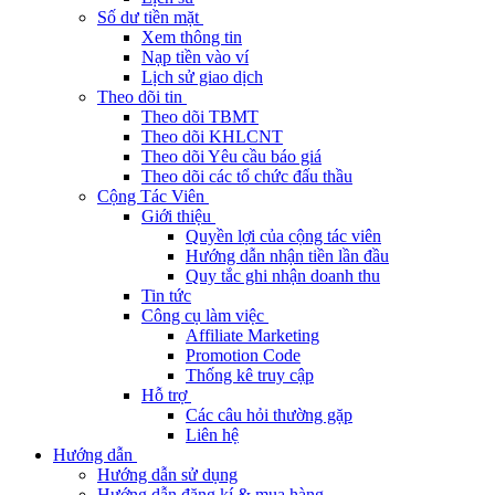
Số dư tiền mặt
Xem thông tin
Nạp tiền vào ví
Lịch sử giao dịch
Theo dõi tin
Theo dõi TBMT
Theo dõi KHLCNT
Theo dõi Yêu cầu báo giá
Theo dõi các tổ chức đấu thầu
Cộng Tác Viên
Giới thiệu
Quyền lợi của cộng tác viên
Hướng dẫn nhận tiền lần đầu
Quy tắc ghi nhận doanh thu
Tin tức
Công cụ làm việc
Affiliate Marketing
Promotion Code
Thống kê truy cập
Hỗ trợ
Các câu hỏi thường gặp
Liên hệ
Hướng dẫn
Hướng dẫn sử dụng
Hướng dẫn đăng kí & mua hàng