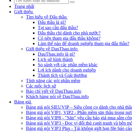
Trang nhất
Giới thiệu
Tìm hiểu về Đấu thầu
Đấu thầu là gì?
Tại sao cần đấu thầu?
Đấu thầu chỉ dành cho nhà nước?
Có nên tham gia đấu thầu không?
Làm thế nào để doanh nghiệp tham gia đấu thầu?
Giới thiệu về DauThau.info
DauThau.info là gì?
Lịch sử hình thành
So sánh với các phần mềm khác
Lợi ích dành cho doanh nghiệp
Thành tích và Giải thưởng
Tính năng các gói phần mềm
Các mốc lịch sử
Báo chí viết về DauThau.info
Khách hàng nói về DauThau.info
Bảng giá
Bảng giá gói SIEUVIP – Siêu công cụ dành cho nhà thầ
Bảng giá gói VIP1, VIP2 - Phần mềm săn thầu trong nư
Bảng giá gói VIP8 - "Săn" yêu cầu báo giá mua sắm cô
Bảng giá gói VIP3 - Đọc vị đối thủ cạnh tranh và bên mờ
Bảng giá gói VIP3 Plus - Tải không giới hạn file báo cá