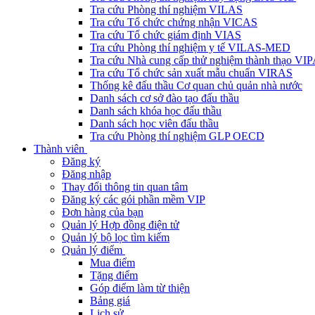
Tra cứu Phòng thí nghiệm VILAS
Tra cứu Tổ chức chứng nhận VICAS
Tra cứu Tổ chức giám định VIAS
Tra cứu Phòng thí nghiệm y tế VILAS-MED
Tra cứu Nhà cung cấp thử nghiệm thành thạo VI
Tra cứu Tổ chức sản xuất mẫu chuẩn VIRAS
Thống kê đấu thầu Cơ quan chủ quản nhà nước
Danh sách cơ sở đào tạo đấu thầu
Danh sách khóa học đấu thầu
Danh sách học viên đấu thầu
Tra cứu Phòng thí nghiệm GLP OECD
Thành viên
Đăng ký
Đăng nhập
Thay đổi thông tin quan tâm
Đăng ký các gói phần mềm VIP
Đơn hàng của bạn
Quản lý Hợp đồng điện tử
Quản lý bộ lọc tìm kiếm
Quản lý điểm
Mua điểm
Tặng điểm
Góp điểm làm từ thiện
Bảng giá
Lịch sử