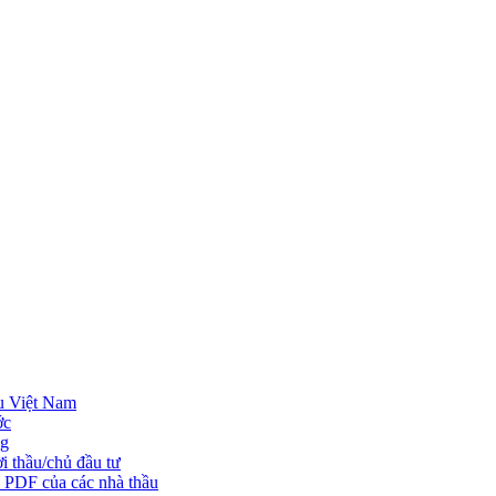
u Việt Nam
ớc
ng
i thầu/chủ đầu tư
o PDF của các nhà thầu