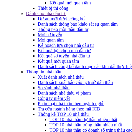
Kết quả mời quan tâm
Thiết bị thi công
Dành cho nhà đầu tư
Dự án mới được công bố
Danh sách thông báo khảo sát sự quan tâm
Thông báo mời thầu đầu tư
Mời sơ tuyển
Mời quan tâm
Kế hoạch lựa chọn nhà đầu tư
Kết quả lựa chọn nhà đầu tư
Kết quả sơ tuyển nhà đầu tư
Kết quả mời quan tâm
Danh sách công bố danh mục các khu đất thực hiệ
Thông tin nhà thầu
Xuất danh sách nhà thầu
Danh sách xuất báo cáo lịch sử đấu thầu
So sánh nhà thầu
Danh sách nhà thầu vi phạm
Công ty niêm yết
Phân loại nhà thầu theo ngành nghề
Tra cứu ngành hàng theo mã ICB
Thống kê TOP 10 nhà thầu
TOP 10 nhà thầu dự thầu nhiều nhất
TOP 10 nhà thầu trúng thầu nhiều nhất
TOP 10 nhà thầu có doanh số trúng thầu cao