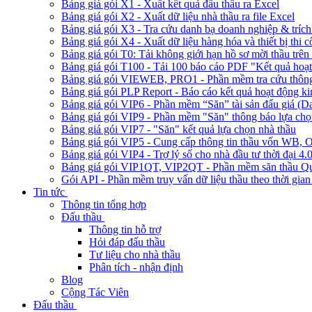
Bảng giá gói X1 - Xuất kết quả đấu thầu ra Excel
Bảng giá gói X2 - Xuất dữ liệu nhà thầu ra file Excel
Bảng giá gói X3 - Tra cứu danh bạ doanh nghiệp & trích 
Bảng giá gói X4 - Xuất dữ liệu hàng hóa và thiết bị thi 
Bảng giá gói T0: Tải không giới hạn hồ sơ mời thầu trên 
Bảng giá gói T100 - Tải 100 báo cáo PDF "Kết quả hoạt
Bảng giá gói VIEWEB, PRO1 - Phần mềm tra cứu thông 
Bảng giá gói PLP Report - Báo cáo kết quả hoạt động ki
Bảng giá gói VIP6 - Phần mềm “Săn” tài sản đấu giá (D
Bảng giá gói VIP9 - Phần mềm "Săn" thông báo lựa chọn
Bảng giá gói VIP7 - "Săn" kết quả lựa chọn nhà thầu
Bảng giá gói VIP5 - Cung cấp thông tin thầu vốn W
Bảng giá gói VIP4 - Trợ lý số cho nhà đầu tư thời đại 4.
Bảng giá gói VIP1QT, VIP2QT - Phần mềm săn thầu Qu
Gói API - Phần mềm truy vấn dữ liệu thầu theo thời gian
Tin tức
Thông tin tổng hợp
Đấu thầu
Thông tin hỗ trợ
Hỏi đáp đấu thầu
Tư liệu cho nhà thầu
Phân tích - nhận định
Blog
Cộng Tác Viên
Đấu thầu