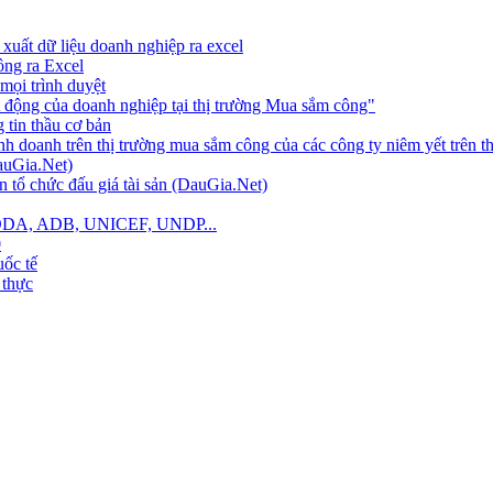
xuất dữ liệu doanh nghiệp ra excel
công ra Excel
mọi trình duyệt
 động của doanh nghiệp tại thị trường Mua sắm công"
tin thầu cơ bản
nh doanh trên thị trường mua sắm công của các công ty niêm yết trên 
auGia.Net)
 tổ chức đấu giá tài sản (DauGia.Net)
B, ODA, ADB, UNICEF, UNDP...
0
ốc tế
 thực