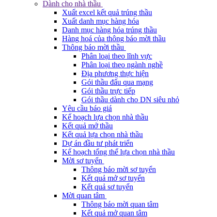
Dành cho nhà thầu
Xuất excel kết quả trúng thầu
Xuất danh mục hàng hóa
Danh mục hàng hóa trúng thầu
Hàng hoá của thông báo mời thầu
Thông báo mời thầu
Phân loại theo lĩnh vực
Phân loại theo ngành nghề
Địa phương thực hiện
Gói thầu đấu qua mạng
Gói thầu trực tiếp
Gói thầu dành cho DN siêu nhỏ
Yêu cầu báo giá
Kế hoạch lựa chọn nhà thầu
Kết quả mở thầu
Kết quả lựa chọn nhà thầu
Dự án đầu tư phát triển
Kế hoạch tổng thể lựa chọn nhà thầu
Mời sơ tuyển
Thông báo mời sơ tuyển
Kết quả mở sơ tuyển
Kết quả sơ tuyển
Mời quan tâm
Thông báo mời quan tâm
Kết quả mở quan tâm