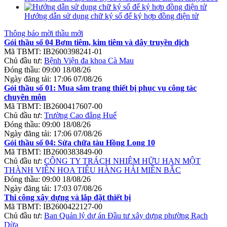
Hướng dẫn sử dụng chữ ký số để ký hợp đồng điện tử
Thông báo mời thầu mới
Gói thầu số 04 Bơm tiêm, kim tiêm và dây truyền dịch
Mã TBMT:
IB2600398241-01
Chủ đầu tư:
Bệnh Viện đa khoa Cà Mau
Đóng thầu:
09:00 18/08/26
Ngày đăng tải:
17:06 07/08/26
Gói thầu số 01: Mua sắm trang thiết bị phục vụ công tác
chuyên môn
Mã TBMT:
IB2600417607-00
Chủ đầu tư:
Trường Cao đẳng Huế
Đóng thầu:
09:00 18/08/26
Ngày đăng tải:
17:06 07/08/26
Gói thầu số 04: Sửa chữa tàu Hồng Long 10
Mã TBMT:
IB2600383849-00
Chủ đầu tư:
CÔNG TY TRÁCH NHIỆM HỮU HẠN MỘT
THÀNH VIÊN HOA TIÊU HÀNG HẢI MIỀN BẮC
Đóng thầu:
09:00 18/08/26
Ngày đăng tải:
17:03 07/08/26
Thi công xây dựng và lắp đặt thiết bị
Mã TBMT:
IB2600422127-00
Chủ đầu tư:
Ban Quản lý dự án Đầu tư xây dựng phường Rạch
Dừa