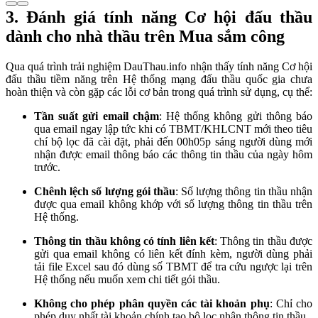
3. Đánh giá tính năng Cơ hội đấu thầu
dành cho nhà thầu trên Mua sắm công
Qua quá trình trải nghiệm DauThau.info nhận thấy tính năng Cơ hội
đấu thầu tiềm năng trên Hệ thống mạng đấu thầu quốc gia chưa
hoàn thiện và còn gặp các lỗi cơ bản trong quá trình sử dụng, cụ thể:
Tần suất gửi email chậm
: Hệ thống không gửi thông báo
qua email ngay lập tức khi có TBMT/KHLCNT mới theo tiêu
chí bộ lọc đã cài đặt, phải đến 00h05p sáng người dùng mới
nhận được email thông báo các thông tin thầu của ngày hôm
trước.
Chênh lệch số lượng gói thầu
: Số lượng thông tin thầu nhận
được qua email không khớp với số lượng thông tin thầu trên
Hệ thống.
Thông tin thầu không có tính liên kết
: Thông tin thầu được
gửi qua email không có liên kết đính kèm, người dùng phải
tải file Excel sau đó dùng số TBMT để tra cứu ngược lại trên
Hệ thống nếu muốn xem chi tiết gói thầu.
Không cho phép phân quyền các tài khoản phụ
: Chỉ cho
phép duy nhất tài khoản chính tạo bộ lọc nhận thông tin thầu