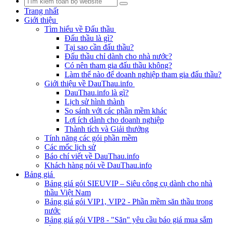
Trang nhất
Giới thiệu
Tìm hiểu về Đấu thầu
Đấu thầu là gì?
Tại sao cần đấu thầu?
Đấu thầu chỉ dành cho nhà nước?
Có nên tham gia đấu thầu không?
Làm thế nào để doanh nghiệp tham gia đấu thầu?
Giới thiệu về DauThau.info
DauThau.info là gì?
Lịch sử hình thành
So sánh với các phần mềm khác
Lợi ích dành cho doanh nghiệp
Thành tích và Giải thưởng
Tính năng các gói phần mềm
Các mốc lịch sử
Báo chí viết về DauThau.info
Khách hàng nói về DauThau.info
Bảng giá
Bảng giá gói SIEUVIP – Siêu công cụ dành cho nhà
thầu Việt Nam
Bảng giá gói VIP1, VIP2 - Phần mềm săn thầu trong
nước
Bảng giá gói VIP8 - "Săn" yêu cầu báo giá mua sắm