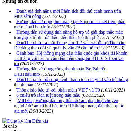
Những tin cũ hơn
Đánh giá tính năng mới Phân tích đối thủ cạnh tranh trên
Mua sắm công
(27/11/2023)
Hướng dẫn sử dụng tính năng tạo Support Ticket trên phần
mềm DauThau.info
(23/11/2023)
Hướng dẫn sử dụng tính năng hỗ trợ và giải đáp thắc mắc
trong quá trình mời thầu, đấu thầu (có thu phí)
(23/11/2023)
DauThau.info ra mắt Trung tâm Tư vấn và hỗ trợ đấu thầu:
Dễ dàng theo dõi và quản lý vấn đề cần hỗ trợ
(23/11/2023)
Cảnh báo: Hệ thống mạng đấu thầu quốc gia khóa tài khoản
12 tháng với các tư vấn đấu thầu đăng tải KHLCNT sai vai
trò
(20/11/2023)
Hướng dẫn sử dụng cổng thanh toán PayPal trên
DauThau.info
(15/11/2023)
DauThau.info bổ sung kênh thanh toán PayPal vào hệ thống
thanh toán
(15/11/2023)
Thông báo bảo trì gói phần mềm VIP7 và T0
(10/11/2023)
6 chiêu trò lách luật trong đấu thầu
(08/11/2023)
[VIDEO] Hướng dẫn hủy thầu dự án pháp luật chuyên
ngành/ dự án xã hội hóa trên Hệ thống mạng đấu thầu quốc
gia mới
(30/10/2023)
lời chào