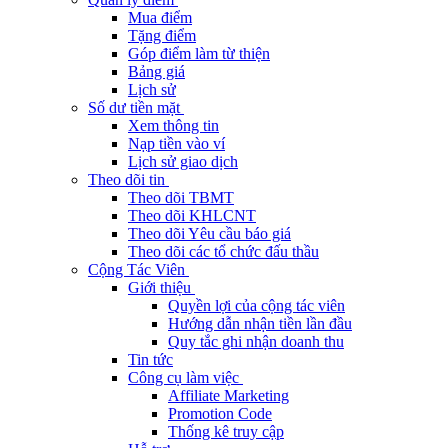
Mua điểm
Tặng điểm
Góp điểm làm từ thiện
Bảng giá
Lịch sử
Số dư tiền mặt
Xem thông tin
Nạp tiền vào ví
Lịch sử giao dịch
Theo dõi tin
Theo dõi TBMT
Theo dõi KHLCNT
Theo dõi Yêu cầu báo giá
Theo dõi các tổ chức đấu thầu
Cộng Tác Viên
Giới thiệu
Quyền lợi của cộng tác viên
Hướng dẫn nhận tiền lần đầu
Quy tắc ghi nhận doanh thu
Tin tức
Công cụ làm việc
Affiliate Marketing
Promotion Code
Thống kê truy cập