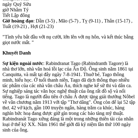
ngày Quý Sửu
giờ Nhâm Tý
Tiết Lập đông
Giờ hoàng đạo
: Dần (3-5) , Mão (5-7) , Tỵ (9-11) , Thân (15-17) ,
Tuất (19-21) , Hợi (21-23)
"Tình yêu bắt đầu với nụ cười, lớn lên với nụ hôn, và kết thúc bằng
giọt nước mắt. "
Khuyết Danh
Sự kiện ngoài nước
: Rabindranat Tago (Rabindranth Tagore) là
nhà thơ lớn, nhà vǎn hoá lỗi lạc của Ấn Độ. Ông sinh nǎm 1861 tại
Canquitta, và mất tại đây ngày 7-8-1941. Thuở bé, Tago thông
minh, hiếu học. Ở tuổi thanh niên, Tago đã dịch thông thạo nhiều
tác phẩm của các nhà vǎn châu Âu, thích nghe kể sử thi và dân ca.
Sự nghiệp sáng tác vǎn học nghệ thuật của ông rất đồ sộ và nổi
tiếng. Tago là người đầu tiên ở châu Á được tặng giải thưởng Nôbel
về vǎn chương nǎm 1913 với tập "Thơ dâng". Ông còn để lại 52 tập
thơ, 42 vở kịch, gần 100 truyện ngắn, hàng trǎm ca khúc, hàng
nghìn bức hoạ đang được giữ gìn trong các bảo tàng mỹ thuật.
Rabindranát Tago xứng đáng là một trong những thiên tài của nhân
loại ở thế kỷ XX. Nǎm 1961 thế giới đã kỷ niệm lần thứ 100 ngày
sinh của ông.