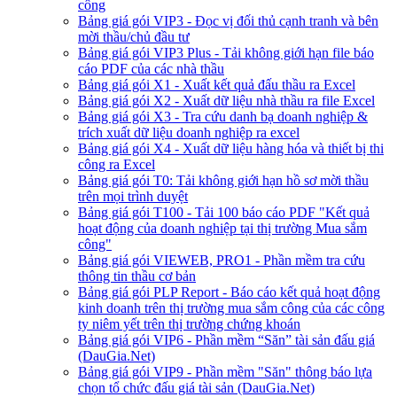
công
Bảng giá gói VIP3 - Đọc vị đối thủ cạnh tranh và bên
mời thầu/chủ đầu tư
Bảng giá gói VIP3 Plus - Tải không giới hạn file báo
cáo PDF của các nhà thầu
Bảng giá gói X1 - Xuất kết quả đấu thầu ra Excel
Bảng giá gói X2 - Xuất dữ liệu nhà thầu ra file Excel
Bảng giá gói X3 - Tra cứu danh bạ doanh nghiệp &
trích xuất dữ liệu doanh nghiệp ra excel
Bảng giá gói X4 - Xuất dữ liệu hàng hóa và thiết bị thi
công ra Excel
Bảng giá gói T0: Tải không giới hạn hồ sơ mời thầu
trên mọi trình duyệt
Bảng giá gói T100 - Tải 100 báo cáo PDF "Kết quả
hoạt động của doanh nghiệp tại thị trường Mua sắm
công"
Bảng giá gói VIEWEB, PRO1 - Phần mềm tra cứu
thông tin thầu cơ bản
Bảng giá gói PLP Report - Báo cáo kết quả hoạt động
kinh doanh trên thị trường mua sắm công của các công
ty niêm yết trên thị trường chứng khoán
Bảng giá gói VIP6 - Phần mềm “Săn” tài sản đấu giá
(DauGia.Net)
Bảng giá gói VIP9 - Phần mềm "Săn" thông báo lựa
chọn tổ chức đấu giá tài sản (DauGia.Net)