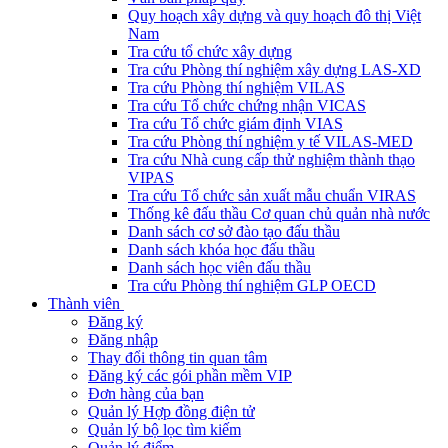
Quy hoạch xây dựng và quy hoạch đô thị Việt
Nam
Tra cứu tổ chức xây dựng
Tra cứu Phòng thí nghiệm xây dựng LAS-XD
Tra cứu Phòng thí nghiệm VILAS
Tra cứu Tổ chức chứng nhận VICAS
Tra cứu Tổ chức giám định VIAS
Tra cứu Phòng thí nghiệm y tế VILAS-MED
Tra cứu Nhà cung cấp thử nghiệm thành thạo
VIPAS
Tra cứu Tổ chức sản xuất mẫu chuẩn VIRAS
Thống kê đấu thầu Cơ quan chủ quản nhà nước
Danh sách cơ sở đào tạo đấu thầu
Danh sách khóa học đấu thầu
Danh sách học viên đấu thầu
Tra cứu Phòng thí nghiệm GLP OECD
Thành viên
Đăng ký
Đăng nhập
Thay đổi thông tin quan tâm
Đăng ký các gói phần mềm VIP
Đơn hàng của bạn
Quản lý Hợp đồng điện tử
Quản lý bộ lọc tìm kiếm
Quản lý điểm