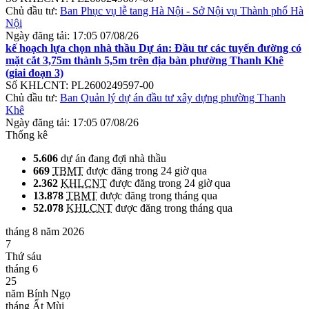
Chủ đầu tư:
Ban Phục vụ lễ tang Hà Nội - Sở Nội vụ Thành phố Hà
Nội
Ngày đăng tải:
17:05 07/08/26
kế hoạch lựa chọn nhà thầu Dự án: Đầu tư các tuyến đường có
mặt cắt 3,75m thành 5,5m trên địa bàn phường Thanh Khê
(giai đoạn 3)
Số KHLCNT:
PL2600249597-00
Chủ đầu tư:
Ban Quản lý dự án đầu tư xây dựng phường Thanh
Khê
Ngày đăng tải:
17:05 07/08/26
Thống kê
5.606
dự án đang đợi nhà thầu
669
TBMT
được đăng trong 24 giờ qua
2.362
KHLCNT
được đăng trong 24 giờ qua
13.878
TBMT
được đăng trong tháng qua
52.078
KHLCNT
được đăng trong tháng qua
tháng 8 năm 2026
7
Thứ sáu
tháng 6
25
năm Bính Ngọ
tháng Ất Mùi