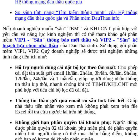
Hệ thống mạng đấu thầu quốc gia
So sánh tính năng “Tìm kiếm thông minh” của Hệ thống
mạng đấu thầu quốc gia và Phần mềm DauThau.info
Nếu doanh nghiệp muốn "săn" TBMT và KHLCNT phù hợp với
yêu cầu và năng lực kinh nghiệm thì có thể tham khảo gói phần
mềm
VIP1 - "Săn" thông báo mời thầu
và
VIP2 - "Săn" kế
hoạch lựa chọn nhà thầu
của DauThau.info. Sử dụng gói phần
mềm VIP1, VIP2 Quý doanh nghiệp sẽ được trải nghiệm những
tính năng tiện ích như:
Hỗ trợ người dùng cài đặt bộ lọc theo tần suất
: Cho phép
cài đặt tần suất gửi email 1h/lần, 2h/lần, 3h/lần, 6h/lần, 9h/lần,
12h/lần, 24h/lần và 1 tuần/lần, giúp người dùng nhận thông
tin thầu kịp thời, nhanh chóng khi có TBMT/KHLCNT mới
phù hợp với tiêu chí bộ lọc đã cài đặt.
Thông tin thầu gửi qua email có sẵn link liên kết
: Giúp
nhà thầu tiện nhấn vào xem mà không phải xem trên file
Excel rồi tra cứu ngược lại trên hệ thống.
Không giới hạn phân quyền tài khoản phụ
: Người dùng
được phân quyền 02 tài khoản phụ miễn phí, để phân quyền
nhiều hơn người dùng có thể mua thêm bằng điểm, không
giới hạn số lượng tài khoản phân quyền.