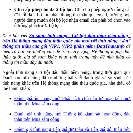
Chỉ cấp phép tối đa 2 bộ lọc
: Chỉ cho phép người dùng cài
đặt tối đa 2 bộ lọc nhận thông tin thầu qua email, trường hợp
người dùng muốn đổi bộ lọc nhận email cần phải bỏ chọn vào
ô trống phía trước bộ lọc.
Xem bài viết
So sánh tính năng "Cơ hội đấu thầu tiềm năng"
trên Hệ thống mạng đấu thầu quốc gia mới với tính năng “săn”
thông tin thầu của gói VIP1, VIP2 phần mềm DauThau.info
để
hiểu rõ hơn về những vấn đề trên.. Hy vọng Hệ thống mạng đấu
thầu quốc gia sẽ sớm khắc phục tình trạng này để nhà thầu có
thông tin thầu đầy đủ nhất!
Ngoài tính năng Cơ hội đấu thầu tiềm năng, trong thời gian qua
DauThau.info cũng đã có những bài viết đánh giá và so sánh các
tính năng khác trên Hệ thống mạng đấu thầu quốc gia, nhà thầu có
thể tham khảo:
Đánh giá tính năng mới Phân tích chủ đầu tư hoặc bên mời
thầu trên Mua sắm công
Đánh giá tính năng mới Thống kê giám sát hoạt động đấu
thầu trên Mua sắm công
Đánh giá tính năng Lập giá dự thầu và Lập giá gói thầu trên