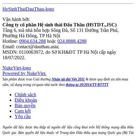
HeSinhThaiDauThau-logo
Vận hành bởi:
Công ty cổ phần Hệ sinh thái Đấu Thầu (HSTDT.,JSC)
Tầng 6, toà nhà hỗn hợp Sông Đà, Số 131 Đường Trần Phú,
Phường Hà Đông, TP Hà Nội
Hotline:
0904.634.288
hoặc
024.8888.4288
Email:
contact@dauthau.asia
;
MSDN: 0110063972, do Sở KH&ĐT TP Hà Nội cấp ngày
18/07/2022.
NukeViet-logo
Powered by NukeViet.
Sản phẩm được trao Giải thưởng
Nhân tài đất Việt 2011
& được quy định ưu tiên mua
sắm, sử dụng trong cơ quan nhà nước theo
thông tư 20/2014/TT-BTTTT
Chính sách
Điều khoản
Bản quyền
Cam kết
Yêu cầu
Nguồn dữ liệu được thu thập từ nguồn dữ liệu công khai trên Hệ thống mạng đấu thầu
Quốc gia. Bản quyền dữ liệu thuộc về Trung tâm Đấu thầu qua mạng Quốc gia (Bộ Tài