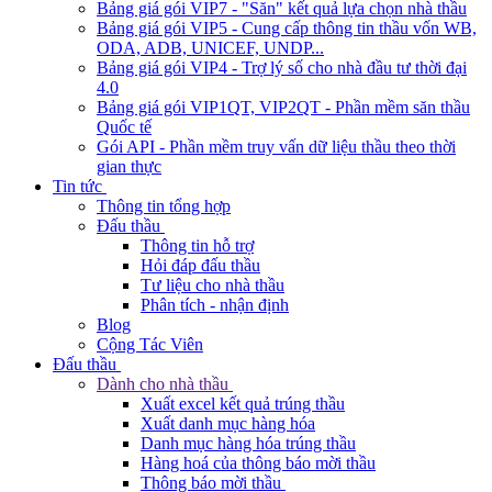
Bảng giá gói VIP7 - "Săn" kết quả lựa chọn nhà thầu
Bảng giá gói VIP5 - Cung cấp thông tin thầu vốn WB,
ODA, ADB, UNICEF, UNDP...
Bảng giá gói VIP4 - Trợ lý số cho nhà đầu tư thời đại
4.0
Bảng giá gói VIP1QT, VIP2QT - Phần mềm săn thầu
Quốc tế
Gói API - Phần mềm truy vấn dữ liệu thầu theo thời
gian thực
Tin tức
Thông tin tổng hợp
Đấu thầu
Thông tin hỗ trợ
Hỏi đáp đấu thầu
Tư liệu cho nhà thầu
Phân tích - nhận định
Blog
Cộng Tác Viên
Đấu thầu
Dành cho nhà thầu
Xuất excel kết quả trúng thầu
Xuất danh mục hàng hóa
Danh mục hàng hóa trúng thầu
Hàng hoá của thông báo mời thầu
Thông báo mời thầu