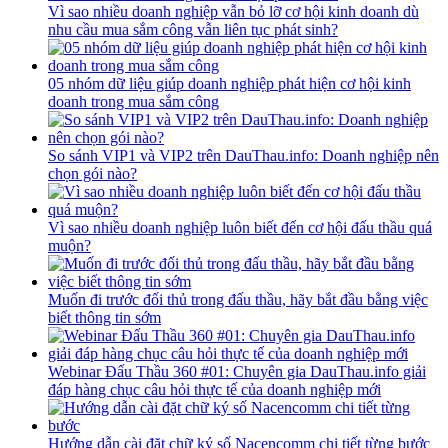
Vì sao nhiều doanh nghiệp vẫn bỏ lỡ cơ hội kinh doanh dù
nhu cầu mua sắm công vẫn liên tục phát sinh?
05 nhóm dữ liệu giúp doanh nghiệp phát hiện cơ hội kinh
doanh trong mua sắm công
So sánh VIP1 và VIP2 trên DauThau.info: Doanh nghiệp nên
chọn gói nào?
Vì sao nhiều doanh nghiệp luôn biết đến cơ hội đấu thầu quá
muộn?
Muốn đi trước đối thủ trong đấu thầu, hãy bắt đầu bằng việc
biết thông tin sớm
Webinar Đấu Thầu 360 #01: Chuyên gia DauThau.info giải
đáp hàng chục câu hỏi thực tế của doanh nghiệp mới
Hướng dẫn cài đặt chữ ký số Nacencomm chi tiết từng bước