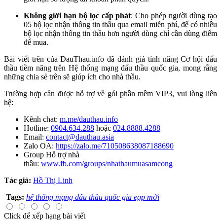
Không giới hạn bộ lọc cấp phát
: Cho phép người dùng tạo
05 bộ lọc nhận thông tin thầu qua email miễn phí, để có nhiều
bộ lọc nhận thông tin thầu hơn người dùng chỉ cần
dùng điểm
để mua
.
Bài viết trên của DauThau.info đã đánh giá tính năng Cơ hội đấu
thầu tiềm năng trên Hệ thống mạng đấu thầu quốc gia, mong rằng
những chia sẻ trên sẽ giúp ích cho nhà thầu.
Trường hợp cần được hỗ trợ về gói phần mềm VIP3, vui lòng liên
hệ:
Kênh chat:
m.me/dauthau.info
Hotline:
0904.634.288
hoặc
024.8888.4288
Email:
contact@dauthau.asia
Zalo OA:
https://zalo.me/710508638087188690
Group Hỗ trợ nhà
thầu:
www.fb.com/groups/nhathaumuasamcong
Tác giả:
Hồ Thị Linh
Tags:
hệ thống mạng đấu thầu quốc gia egp mới
Click để xếp hạng bài viết