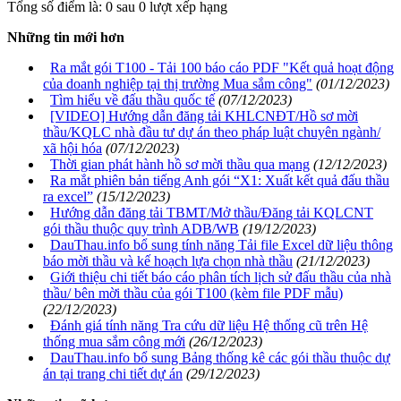
Tổng số điểm là: 0 sau 0 lượt xếp hạng
Những tin mới hơn
Ra mắt gói T100 - Tải 100 báo cáo PDF "Kết quả hoạt động
của doanh nghiệp tại thị trường Mua sắm công"
(01/12/2023)
Tìm hiểu về đấu thầu quốc tế
(07/12/2023)
[VIDEO] Hướng dẫn đăng tải KHLCNĐT/Hồ sơ mời
thầu/KQLC nhà đầu tư dự án theo pháp luật chuyên ngành/
xã hội hóa
(07/12/2023)
Thời gian phát hành hồ sơ mời thầu qua mạng
(12/12/2023)
Ra mắt phiên bản tiếng Anh gói “X1: Xuất kết quả đấu thầu
ra excel”
(15/12/2023)
Hướng dẫn đăng tải TBMT/Mở thầu/Đăng tải KQLCNT
gói thầu thuộc quy trình ADB/WB
(19/12/2023)
DauThau.info bổ sung tính năng Tải file Excel dữ liệu thông
báo mời thầu và kế hoạch lựa chọn nhà thầu
(21/12/2023)
Giới thiệu chi tiết báo cáo phân tích lịch sử đấu thầu của nhà
thầu/ bên mời thầu của gói T100 (kèm file PDF mẫu)
(22/12/2023)
Đánh giá tính năng Tra cứu dữ liệu Hệ thống cũ trên Hệ
thống mua sắm công mới
(26/12/2023)
DauThau.info bổ sung Bảng thống kê các gói thầu thuộc dự
án tại trang chi tiết dự án
(29/12/2023)