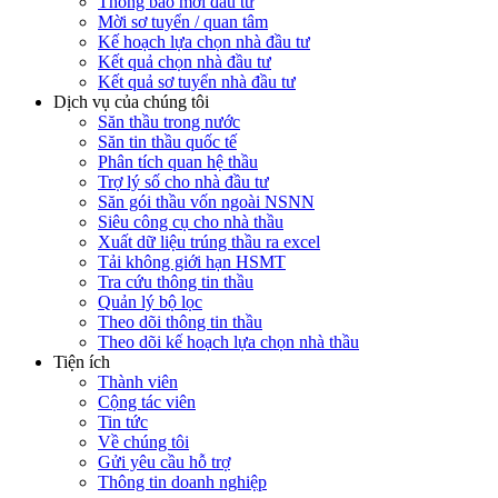
Thông báo mời đầu tư
Mời sơ tuyển / quan tâm
Kế hoạch lựa chọn nhà đầu tư
Kết quả chọn nhà đầu tư
Kết quả sơ tuyển nhà đầu tư
Dịch vụ của chúng tôi
Săn thầu trong nước
Săn tin thầu quốc tế
Phân tích quan hệ thầu
Trợ lý số cho nhà đầu tư
Săn gói thầu vốn ngoài NSNN
Siêu công cụ cho nhà thầu
Xuất dữ liệu trúng thầu ra excel
Tải không giới hạn HSMT
Tra cứu thông tin thầu
Quản lý bộ lọc
Theo dõi thông tin thầu
Theo dõi kế hoạch lựa chọn nhà thầu
Tiện ích
Thành viên
Cộng tác viên
Tin tức
Về chúng tôi
Gửi yêu cầu hỗ trợ
Thông tin doanh nghiệp