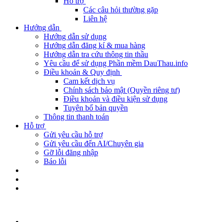
Hỗ trợ
Các câu hỏi thường gặp
Liên hệ
Hướng dẫn
Hướng dẫn sử dụng
Hướng dẫn đăng kí & mua hàng
Hướng dẫn tra cứu thông tin thầu
Yêu cầu để sử dụng Phần mềm DauThau.info
Điều khoản & Quy định
Cam kết dịch vụ
Chính sách bảo mật (Quyền riêng tư)
Điều khoản và điều kiện sử dụng
Tuyên bố bản quyền
Thông tin thanh toán
Hỗ trợ
Gửi yêu cầu hỗ trợ
Gửi yêu cầu đến AI/Chuyên gia
Gỡ lỗi đăng nhập
Báo lỗi