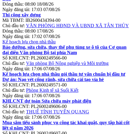
Đóng thầu:
08:00 18/08/26
Ngày đăng tải:
17:03 07/08/26
Thi công xây dựng
Mã TBMT:
IB2600434394-00
Chủ đầu tư:
VĂN PHÒNG HĐND VÀ UBND XÃ TÂN THỦY
Đóng thầu:
08:00 17/08/26
Ngày đăng tải:
17:02 07/08/26
Kế hoạch lựa chọn nhà thầu
Bảo dưỡng, sửa chữa, thay thế phụ tùng xe ô tô của Cơ quan
đại diện Văn phòng Bộ tại phía Nam
Số KHLCNT:
PL2600249566-00
Chủ đầu tư:
Văn phòng Bộ Nông nghiệp và Môi trường
Ngày đăng tải:
17:06 07/08/26
Kế hoạch lựa chọn nhà thầu gói thầu tư vấn chuẩn bị đầu tư
Dự án: Nạo vét cống rãnh, sửa chữa cải tạo vỉa hè
Số KHLCNT:
PL2600249571-00
Chủ đầu tư:
Phòng Kinh tế xã Suối Kiết
Ngày đăng tải:
17:06 07/08/26
KHLCNT dự toán Sửa chữa máy phát điện
Số KHLCNT:
PL2600249606-00
Chủ đầu tư:
THUẾ TỈNH TUYÊN QUANG
Ngày đăng tải:
17:06 07/08/26
Mua sắm tiểu sành phục vụ công tác khai quật, quy tập hài cốt
liệt sĩ năm 2026
Số KHLCNT:
PL2600249607-00