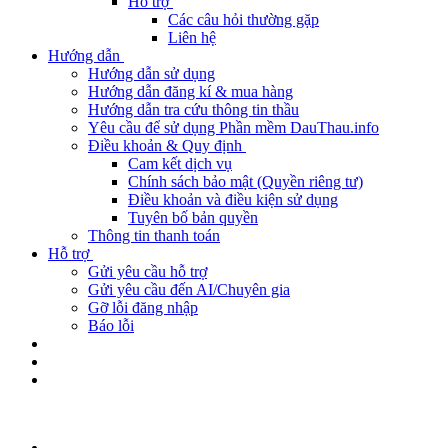
Hỗ trợ
Các câu hỏi thường gặp
Liên hệ
Hướng dẫn
Hướng dẫn sử dụng
Hướng dẫn đăng kí & mua hàng
Hướng dẫn tra cứu thông tin thầu
Yêu cầu để sử dụng Phần mềm DauThau.info
Điều khoản & Quy định
Cam kết dịch vụ
Chính sách bảo mật (Quyền riêng tư)
Điều khoản và điều kiện sử dụng
Tuyên bố bản quyền
Thông tin thanh toán
Hỗ trợ
Gửi yêu cầu hỗ trợ
Gửi yêu cầu đến AI/Chuyên gia
Gỡ lỗi đăng nhập
Báo lỗi