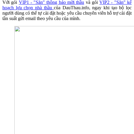
Với gói
VIP1 - "Săn" thông báo mời thầu
và gói
VIP2 - "Săn" kế
hoạch lựa chọn nhà thầu
của DauThau.info, ngay khi tạo bộ lọc
người dùng có thể tự cài đặt hoặc yêu cầu chuyên viên hỗ trợ cài đặt
tần suất gửi email theo yêu cầu của mình.