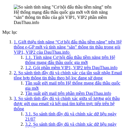
Mục lục
1. Giới thiệu tính năng “Cơ hội đấu thầu tiềm năng” trên Hệ
thống e-GP mới và tính năng “săn” thông tin thầu trong gói
VIP1, VIP2 của DauThau.info
1.1. Tính năng Cơ hội đấu thầu tiềm năng trên Hệ
thống mạng đấu thầu quốc gia mới
1.2. Gói phần mềm VIP1, VIP2 trên DauThau.info
2. So sánh tính đầy đủ và chính xác của tần suất nhận Email
tổng hợp thông tin thầu theo bộ lọc đang sử dụng
Tần suất gửi mail trên Hệ thống mạng đấu thầu quốc
gia mới
Tần suất gửi mail trên phần mềm DauThau.info
3. So sánh tính đầy đủ và chính xác giữa số lượng gói thầu
được gửi qua email và kết quả tìm kiếm trực tiếp trên hệ
thống
3.1. So sánh tính đầy đủ và chính xác dữ liệu ngày
21/07
3.2. So sánh tính đầy đủ và chính xác dữ liệu ngày