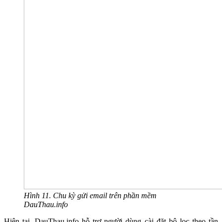
Hình 11. Chu kỳ gửi email trên phần mềm
DauThau.info
Hiện tại, DauThau.info hỗ trợ người dùng cài đặt bộ lọc theo tần