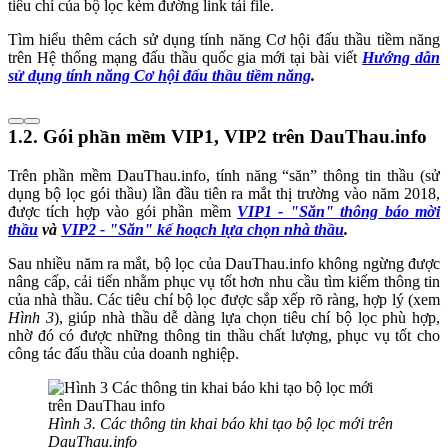
tiêu chí của bộ lọc kèm đường link tải file.
Tìm hiểu thêm cách sử dụng tính năng Cơ hội đấu thầu tiềm năng
trên Hệ thống mạng đấu thầu quốc gia mới tại bài viết
Hướng dẫn
sử dụng tính năng Cơ hội đấu thầu tiềm năng
.
1.2. Gói phần mềm VIP1, VIP2 trên DauThau.info
Trên phần mềm DauThau.info, tính năng “săn” thông tin thầu (sử
dụng bộ lọc gói thầu) lần đầu tiên ra mắt thị trường vào năm 2018,
được tích hợp vào gói phần mềm
VIP1 - "Săn" thông báo mời
thầu
và
VIP2 - "Săn" kế hoạch lựa chọn nhà thầu
.
Sau nhiều năm ra mắt, bộ lọc của DauThau.info không ngừng được
nâng cấp, cải tiến nhằm phục vụ tốt hơn nhu cầu tìm kiếm thông tin
của nhà thầu. Các tiêu chí bộ lọc được sắp xếp rõ ràng, hợp lý (xem
Hình 3
), giúp nhà thầu dễ dàng lựa chọn tiêu chí bộ lọc phù hợp,
nhờ đó có được những thông tin thầu chất lượng, phục vụ tốt cho
công tác đấu thầu của doanh nghiệp.
Hình 3. Các thông tin khai báo khi tạo bộ lọc mới trên
DauThau.info