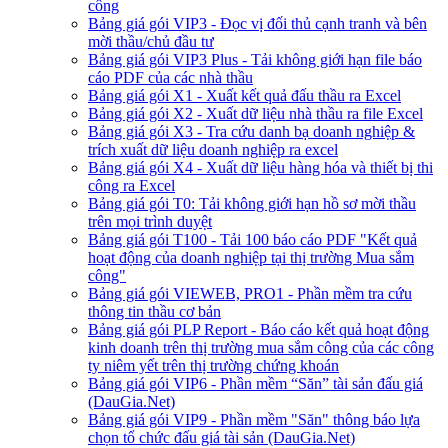
công
Bảng giá gói VIP3 - Đọc vị đối thủ cạnh tranh và bên
mời thầu/chủ đầu tư
Bảng giá gói VIP3 Plus - Tải không giới hạn file báo
cáo PDF của các nhà thầu
Bảng giá gói X1 - Xuất kết quả đấu thầu ra Excel
Bảng giá gói X2 - Xuất dữ liệu nhà thầu ra file Excel
Bảng giá gói X3 - Tra cứu danh bạ doanh nghiệp &
trích xuất dữ liệu doanh nghiệp ra excel
Bảng giá gói X4 - Xuất dữ liệu hàng hóa và thiết bị thi
công ra Excel
Bảng giá gói T0: Tải không giới hạn hồ sơ mời thầu
trên mọi trình duyệt
Bảng giá gói T100 - Tải 100 báo cáo PDF "Kết quả
hoạt động của doanh nghiệp tại thị trường Mua sắm
công"
Bảng giá gói VIEWEB, PRO1 - Phần mềm tra cứu
thông tin thầu cơ bản
Bảng giá gói PLP Report - Báo cáo kết quả hoạt động
kinh doanh trên thị trường mua sắm công của các công
ty niêm yết trên thị trường chứng khoán
Bảng giá gói VIP6 - Phần mềm “Săn” tài sản đấu giá
(DauGia.Net)
Bảng giá gói VIP9 - Phần mềm "Săn" thông báo lựa
chọn tổ chức đấu giá tài sản (DauGia.Net)