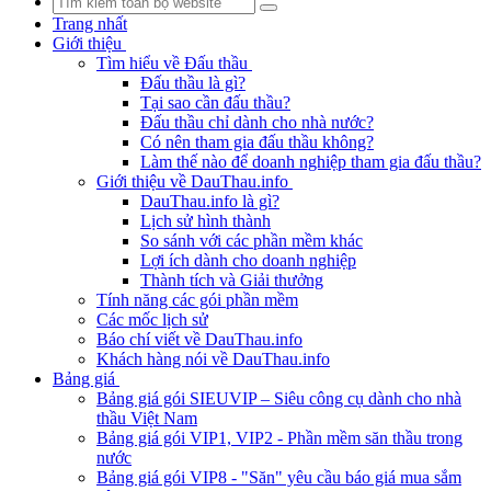
Trang nhất
Giới thiệu
Tìm hiểu về Đấu thầu
Đấu thầu là gì?
Tại sao cần đấu thầu?
Đấu thầu chỉ dành cho nhà nước?
Có nên tham gia đấu thầu không?
Làm thế nào để doanh nghiệp tham gia đấu thầu?
Giới thiệu về DauThau.info
DauThau.info là gì?
Lịch sử hình thành
So sánh với các phần mềm khác
Lợi ích dành cho doanh nghiệp
Thành tích và Giải thưởng
Tính năng các gói phần mềm
Các mốc lịch sử
Báo chí viết về DauThau.info
Khách hàng nói về DauThau.info
Bảng giá
Bảng giá gói SIEUVIP – Siêu công cụ dành cho nhà
thầu Việt Nam
Bảng giá gói VIP1, VIP2 - Phần mềm săn thầu trong
nước
Bảng giá gói VIP8 - "Săn" yêu cầu báo giá mua sắm