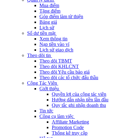
Mua điểm
Tặng điểm
Góp điểm làm từ thiện
Bảng giá
Lịch sử
Số dư tiền mặt
Xem thông tin
Nạp tiền vào ví
Lịch sử giao dịch
Theo dõi tin
Theo dõi TBMT
Theo dõi KHLCNT
Theo dõi Yêu cầu báo giá
Theo dõi các tổ chức đấu thầu
Cộng Tác Viên
Giới thiệu
Quyền lợi của cộng tác viên
Hướng dẫn nhận tiền lần đầu
Quy tắc ghi nhận doanh thu
Tin tức
Công cụ làm việc
Affiliate Marketing
Promotion Code
Thống kê truy cập