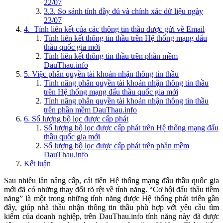
22/07
3.3. So sánh tính đầy đủ và chính xác dữ liệu ngày
23/07
4. Tính liên kết của các thông tin thầu được gửi về Email
Tính liên kết thông tin thầu trên Hệ thống mạng đấu
thầu quốc gia mới
Tính liên kết thông tin thầu trên phần mềm
DauThau.info
5. Việc phân quyền tài khoản nhận thông tin thầu
Tính năng phân quyền tài khoản nhận thông tin thầu
trên Hệ thống mạng đấu thầu quốc gia mới
Tính năng phân quyền tài khoản nhận thông tin thầu
trên phần mềm DauThau.info
6. Số lượng bộ lọc được cấp phát
Số lượng bộ lọc được cấp phát trên Hệ thống mạng đấu
thầu quốc gia mới
Số lượng bộ lọc được cấp phát trên phần mềm
DauThau.info
Kết luận
Sau nhiều lần nâng cấp, cải tiến Hệ thống mạng đấu thầu quốc gia
mới đã có những thay đổi rõ rệt về tính năng. “Cơ hội đấu thầu tiềm
năng” là một trong những tính năng được Hệ thống phát triển gần
đây, giúp nhà thầu nhận thông tin thầu phù hợp với yêu cầu tìm
kiếm của doanh nghiệp, trên DauThau.info tính năng này đã được