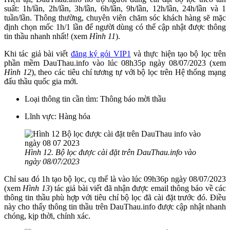
suất: 1h/lần, 2h/lần, 3h/lần, 6h/lần, 9h/lần, 12h/lần, 24h/lần và 1
tuần/lần. Thông thường, chuyên viên chăm sóc khách hàng sẽ mặc
định chọn mốc 1h/1 lần để người dùng có thể cập nhật được thông
tin thầu nhanh nhất! (xem
Hình 11
).
Khi tác giả bài viết
đăng ký gói VIP1
và thực hiện tạo bộ lọc trên
phần mềm DauThau.info vào lúc 08h35p ngày 08/07/2023 (xem
Hình 12
), theo các tiêu chí tương tự với bộ lọc trên Hệ thống mạng
đấu thầu quốc gia mới.
Loại thông tin cần tìm: Thông báo mời thầu
Lĩnh vực: Hàng hóa
Hình 12. Bộ lọc được cài đặt trên DauThau.info vào
ngày 08/07/2023
Chỉ sau đó 1h tạo bộ lọc, cụ thể là vào lúc 09h36p ngày 08/07/2023
(xem
Hình 13
) tác giả bài viết đã nhận được email thông báo về các
thông tin thầu phù hợp với tiêu chí bộ lọc đã cài đặt trước đó. Điều
này cho thấy thông tin thầu trên DauThau.info được cập nhật nhanh
chóng, kịp thời, chính xác.