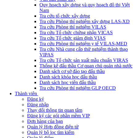
Quy hoạch xây dựng và quy hoạch đô thị Việt
Nam
Tra cứu tổ chức xây dựng
Tra cứu Phòng thí nghiệm xây dựng LAS-XD
Tra cứu Phòng thí nghiệm VILAS
Tra cứu Tổ chức chứng nhận VICAS
Tra cứu Tổ chức giám định VIAS
Tra cứu Phòng thí nghiệm y tế VILAS-MED
Tra cứu Nhà cung cấp thử nghiệm thành thạo
VIPAS
Tra cứu Tổ chức sản xuất mẫu chuẩn VIRAS
Thống kê đấu thầu Cơ quan chủ quản nhà nước
Danh sách cơ sở đào tạo đấu thầu
Danh sách khóa học đấu thầu
Danh sách học viên đấu thầu
Tra cứu Phòng thí nghiệm GLP OECD
Thành viên
Đăng ký
Đăng nhập
Thay đổi thông tin quan tâm
Đăng ký các gói phần mềm VIP
Đơn hàng của bạn
Quản lý Hợp đồng điện tử
Quản lý bộ lọc tìm kiếm
Quản lý điểm