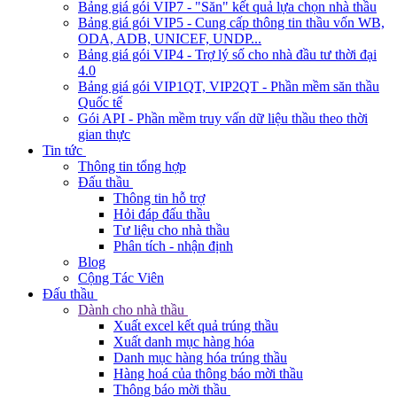
Bảng giá gói VIP7 - "Săn" kết quả lựa chọn nhà thầu
Bảng giá gói VIP5 - Cung cấp thông tin thầu vốn WB,
ODA, ADB, UNICEF, UNDP...
Bảng giá gói VIP4 - Trợ lý số cho nhà đầu tư thời đại
4.0
Bảng giá gói VIP1QT, VIP2QT - Phần mềm săn thầu
Quốc tế
Gói API - Phần mềm truy vấn dữ liệu thầu theo thời
gian thực
Tin tức
Thông tin tổng hợp
Đấu thầu
Thông tin hỗ trợ
Hỏi đáp đấu thầu
Tư liệu cho nhà thầu
Phân tích - nhận định
Blog
Cộng Tác Viên
Đấu thầu
Dành cho nhà thầu
Xuất excel kết quả trúng thầu
Xuất danh mục hàng hóa
Danh mục hàng hóa trúng thầu
Hàng hoá của thông báo mời thầu
Thông báo mời thầu