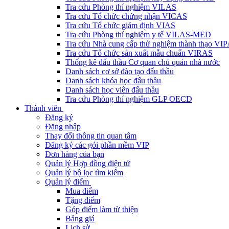
Tra cứu Phòng thí nghiệm VILAS
Tra cứu Tổ chức chứng nhận VICAS
Tra cứu Tổ chức giám định VIAS
Tra cứu Phòng thí nghiệm y tế VILAS-MED
Tra cứu Nhà cung cấp thử nghiệm thành thạo VI
Tra cứu Tổ chức sản xuất mẫu chuẩn VIRAS
Thống kê đấu thầu Cơ quan chủ quản nhà nước
Danh sách cơ sở đào tạo đấu thầu
Danh sách khóa học đấu thầu
Danh sách học viên đấu thầu
Tra cứu Phòng thí nghiệm GLP OECD
Thành viên
Đăng ký
Đăng nhập
Thay đổi thông tin quan tâm
Đăng ký các gói phần mềm VIP
Đơn hàng của bạn
Quản lý Hợp đồng điện tử
Quản lý bộ lọc tìm kiếm
Quản lý điểm
Mua điểm
Tặng điểm
Góp điểm làm từ thiện
Bảng giá
Lịch sử