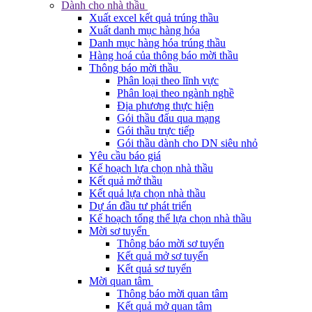
Dành cho nhà thầu
Xuất excel kết quả trúng thầu
Xuất danh mục hàng hóa
Danh mục hàng hóa trúng thầu
Hàng hoá của thông báo mời thầu
Thông báo mời thầu
Phân loại theo lĩnh vực
Phân loại theo ngành nghề
Địa phương thực hiện
Gói thầu đấu qua mạng
Gói thầu trực tiếp
Gói thầu dành cho DN siêu nhỏ
Yêu cầu báo giá
Kế hoạch lựa chọn nhà thầu
Kết quả mở thầu
Kết quả lựa chọn nhà thầu
Dự án đầu tư phát triển
Kế hoạch tổng thể lựa chọn nhà thầu
Mời sơ tuyển
Thông báo mời sơ tuyển
Kết quả mở sơ tuyển
Kết quả sơ tuyển
Mời quan tâm
Thông báo mời quan tâm
Kết quả mở quan tâm