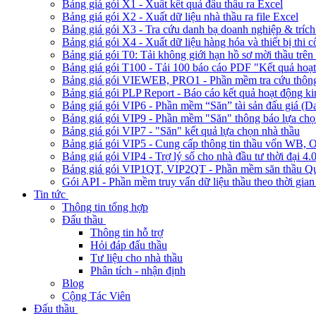
Bảng giá gói X1 - Xuất kết quả đấu thầu ra Excel
Bảng giá gói X2 - Xuất dữ liệu nhà thầu ra file Excel
Bảng giá gói X3 - Tra cứu danh bạ doanh nghiệp & trích 
Bảng giá gói X4 - Xuất dữ liệu hàng hóa và thiết bị thi 
Bảng giá gói T0: Tải không giới hạn hồ sơ mời thầu trên 
Bảng giá gói T100 - Tải 100 báo cáo PDF "Kết quả hoạt
Bảng giá gói VIEWEB, PRO1 - Phần mềm tra cứu thông 
Bảng giá gói PLP Report - Báo cáo kết quả hoạt động ki
Bảng giá gói VIP6 - Phần mềm “Săn” tài sản đấu giá (D
Bảng giá gói VIP9 - Phần mềm "Săn" thông báo lựa chọn
Bảng giá gói VIP7 - "Săn" kết quả lựa chọn nhà thầu
Bảng giá gói VIP5 - Cung cấp thông tin thầu vốn W
Bảng giá gói VIP4 - Trợ lý số cho nhà đầu tư thời đại 4.
Bảng giá gói VIP1QT, VIP2QT - Phần mềm săn thầu Qu
Gói API - Phần mềm truy vấn dữ liệu thầu theo thời gian
Tin tức
Thông tin tổng hợp
Đấu thầu
Thông tin hỗ trợ
Hỏi đáp đấu thầu
Tư liệu cho nhà thầu
Phân tích - nhận định
Blog
Cộng Tác Viên
Đấu thầu