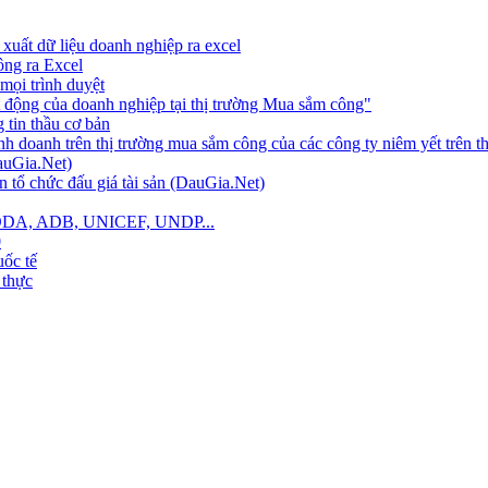
xuất dữ liệu doanh nghiệp ra excel
công ra Excel
mọi trình duyệt
 động của doanh nghiệp tại thị trường Mua sắm công"
tin thầu cơ bản
nh doanh trên thị trường mua sắm công của các công ty niêm yết trên 
auGia.Net)
 tổ chức đấu giá tài sản (DauGia.Net)
B, ODA, ADB, UNICEF, UNDP...
0
ốc tế
 thực