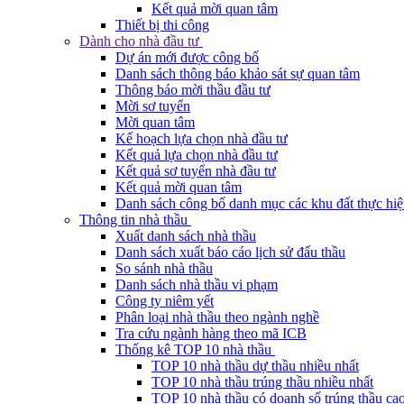
Kết quả mời quan tâm
Thiết bị thi công
Dành cho nhà đầu tư
Dự án mới được công bố
Danh sách thông báo khảo sát sự quan tâm
Thông báo mời thầu đầu tư
Mời sơ tuyển
Mời quan tâm
Kế hoạch lựa chọn nhà đầu tư
Kết quả lựa chọn nhà đầu tư
Kết quả sơ tuyển nhà đầu tư
Kết quả mời quan tâm
Danh sách công bố danh mục các khu đất thực hiệ
Thông tin nhà thầu
Xuất danh sách nhà thầu
Danh sách xuất báo cáo lịch sử đấu thầu
So sánh nhà thầu
Danh sách nhà thầu vi phạm
Công ty niêm yết
Phân loại nhà thầu theo ngành nghề
Tra cứu ngành hàng theo mã ICB
Thống kê TOP 10 nhà thầu
TOP 10 nhà thầu dự thầu nhiều nhất
TOP 10 nhà thầu trúng thầu nhiều nhất
TOP 10 nhà thầu có doanh số trúng thầu cao