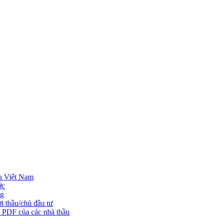
u Việt Nam
ớc
ng
i thầu/chủ đầu tư
o PDF của các nhà thầu