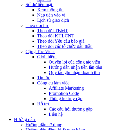
Số dư tiền mặt
Xem thông tin
Nạp tiền vào ví
Lịch sử giao dịch
Theo dõi tin
Theo dõi TBMT
Theo dõi KHLCNT
Theo dõi Yêu cầu báo giá
Theo dõi các tổ chức đấu thầu
Cộng Tác Viên
Giới thiệu
Quyền lợi của cộng tác viên
Hướng dẫn nhận tiền lần đầu
Quy tắc ghi nhận doanh thu
Tin tức
Công cụ làm việc
Affiliate Marketing
Promotion Code
Thống kê truy cập
Hỗ trợ
Các câu hỏi thường gặp
Liên hệ
Hướng dẫn
Hướng dẫn sử dụng
Hướng dẫn đăng kí & mua hàng