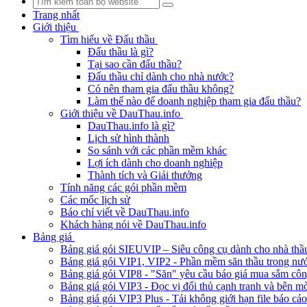
Trang nhất
Giới thiệu
Tìm hiểu về Đấu thầu
Đấu thầu là gì?
Tại sao cần đấu thầu?
Đấu thầu chỉ dành cho nhà nước?
Có nên tham gia đấu thầu không?
Làm thế nào để doanh nghiệp tham gia đấu thầu?
Giới thiệu về DauThau.info
DauThau.info là gì?
Lịch sử hình thành
So sánh với các phần mềm khác
Lợi ích dành cho doanh nghiệp
Thành tích và Giải thưởng
Tính năng các gói phần mềm
Các mốc lịch sử
Báo chí viết về DauThau.info
Khách hàng nói về DauThau.info
Bảng giá
Bảng giá gói SIEUVIP – Siêu công cụ dành cho nhà thầ
Bảng giá gói VIP1, VIP2 - Phần mềm săn thầu trong nư
Bảng giá gói VIP8 - "Săn" yêu cầu báo giá mua sắm cô
Bảng giá gói VIP3 - Đọc vị đối thủ cạnh tranh và bên mờ
Bảng giá gói VIP3 Plus - Tải không giới hạn file báo cá