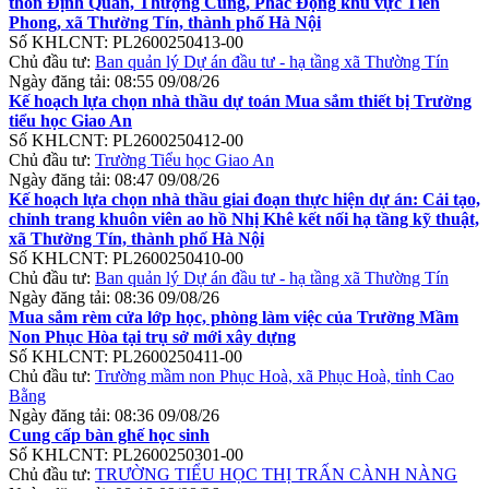
thôn Định Quán, Thượng Cung, Phác Động khu vực Tiền
Phong, xã Thường Tín, thành phố Hà Nội
Số KHLCNT:
PL2600250413-00
Chủ đầu tư:
Ban quản lý Dự án đầu tư - hạ tầng xã Thường Tín
Ngày đăng tải:
08:55 09/08/26
Kế hoạch lựa chọn nhà thầu dự toán Mua sắm thiết bị Trường
tiểu học Giao An
Số KHLCNT:
PL2600250412-00
Chủ đầu tư:
Trường Tiểu học Giao An
Ngày đăng tải:
08:47 09/08/26
Kế hoạch lựa chọn nhà thầu giai đoạn thực hiện dự án: Cải tạo,
chỉnh trang khuôn viên ao hồ Nhị Khê kết nối hạ tầng kỹ thuật,
xã Thường Tín, thành phố Hà Nội
Số KHLCNT:
PL2600250410-00
Chủ đầu tư:
Ban quản lý Dự án đầu tư - hạ tầng xã Thường Tín
Ngày đăng tải:
08:36 09/08/26
Mua sắm rèm cửa lớp học, phòng làm việc của Trường Mầm
Non Phục Hòa tại trụ sở mới xây dựng
Số KHLCNT:
PL2600250411-00
Chủ đầu tư:
Trường mầm non Phục Hoà, xã Phục Hoà, tỉnh Cao
Bằng
Ngày đăng tải:
08:36 09/08/26
Cung cấp bàn ghế học sinh
Số KHLCNT:
PL2600250301-00
Chủ đầu tư:
TRƯỜNG TIỂU HỌC THỊ TRẤN CÀNH NÀNG