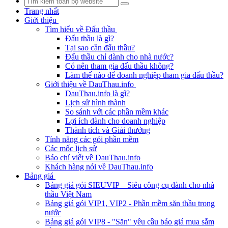
Trang nhất
Giới thiệu
Tìm hiểu về Đấu thầu
Đấu thầu là gì?
Tại sao cần đấu thầu?
Đấu thầu chỉ dành cho nhà nước?
Có nên tham gia đấu thầu không?
Làm thế nào để doanh nghiệp tham gia đấu thầu?
Giới thiệu về DauThau.info
DauThau.info là gì?
Lịch sử hình thành
So sánh với các phần mềm khác
Lợi ích dành cho doanh nghiệp
Thành tích và Giải thưởng
Tính năng các gói phần mềm
Các mốc lịch sử
Báo chí viết về DauThau.info
Khách hàng nói về DauThau.info
Bảng giá
Bảng giá gói SIEUVIP – Siêu công cụ dành cho nhà
thầu Việt Nam
Bảng giá gói VIP1, VIP2 - Phần mềm săn thầu trong
nước
Bảng giá gói VIP8 - "Săn" yêu cầu báo giá mua sắm