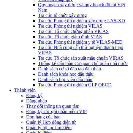
Quy hoạch xây dựng và quy hoạch đô thị Việt
Nam
Tra cứu tổ chức xây dựng
Tra cứu Phòng thí nghiệm xây dựng LAS-XD
Tra cứu Phòng thí nghiệm VILAS
Tra cứu Tổ chức chứng nhận VICAS
Tra cứu Tổ chức giám định VIAS
Tra cứu Phòng thí nghiệm y tế VILAS-MED
Tra cứu Nhà cung cấp thử nghiệm thành thạo
VIPAS
Tra cứu Tổ chức sản xuất mẫu chuẩn VIRAS
Thống kê đấu thầu Cơ quan chủ quản nhà nước
Danh sách cơ sở đào tạo đấu thầu
Danh sách khóa học đấu thầu
Danh sách học viên đấu thầu
Tra cứu Phòng thí nghiệm GLP OECD
Thành viên
Đăng ký
Đăng nhập
Thay đổi thông tin quan tâm
Đăng ký các gói phần mềm VIP
Đơn hàng của bạn
Quản lý Hợp đồng điện tử
Quản lý bộ lọc tìm kiếm
Quản lý điểm