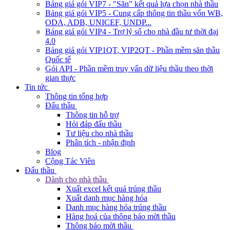
Bảng giá gói VIP7 - "Săn" kết quả lựa chọn nhà thầu
Bảng giá gói VIP5 - Cung cấp thông tin thầu vốn WB,
ODA, ADB, UNICEF, UNDP...
Bảng giá gói VIP4 - Trợ lý số cho nhà đầu tư thời đại
4.0
Bảng giá gói VIP1QT, VIP2QT - Phần mềm săn thầu
Quốc tế
Gói API - Phần mềm truy vấn dữ liệu thầu theo thời
gian thực
Tin tức
Thông tin tổng hợp
Đấu thầu
Thông tin hỗ trợ
Hỏi đáp đấu thầu
Tư liệu cho nhà thầu
Phân tích - nhận định
Blog
Cộng Tác Viên
Đấu thầu
Dành cho nhà thầu
Xuất excel kết quả trúng thầu
Xuất danh mục hàng hóa
Danh mục hàng hóa trúng thầu
Hàng hoá của thông báo mời thầu
Thông báo mời thầu