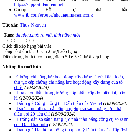
https://support.dauthau.net
Group Hỗ trợ nhà thầu:
www.fb.com/groups/nhathaumuasamcong
Tác giả:
Thuy Nguyen
Tags:
dauthau.info ra mắt tính năng mới
Click để xếp hạng bài viết
Tổng số điểm là: 10 sau 2 lượt xếp hạng
Điểm trung bình theo thang điểm 5 là:
5
/
2
lượt xếp hạng
Những tin mới hơn
Chứng chỉ năng lực hoạt động xây dựng là gì? Điều kiện,
thủ tục cấp chứng chỉ năng lực hoạt động xây dựng của tổ
chức
(30/08/2024)
Lựa chọn thầu trong trường hợp khẩn cấp do thiên tai, bão
lũ
(12/09/2024)
Đánh giá Cổng thông tin Đấu thầu của Viettel
(18/09/2024)
DauThau.info ra mắt công cụ giúp so sánh năng lực nhà
thầu với 29 tiêu chí
(18/09/2024)
Hướng dẫn so sánh năng lực nhà thầu bằng công cụ so sánh
của DauThau.info
(18/09/2024)
Đánh giá Hệ thống thông tin quản lý Đấu thầu của Tập đoàn