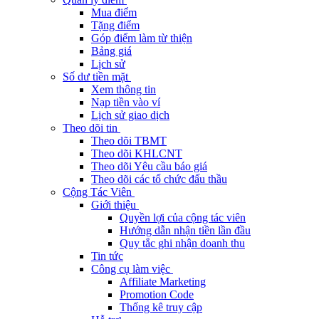
Mua điểm
Tặng điểm
Góp điểm làm từ thiện
Bảng giá
Lịch sử
Số dư tiền mặt
Xem thông tin
Nạp tiền vào ví
Lịch sử giao dịch
Theo dõi tin
Theo dõi TBMT
Theo dõi KHLCNT
Theo dõi Yêu cầu báo giá
Theo dõi các tổ chức đấu thầu
Cộng Tác Viên
Giới thiệu
Quyền lợi của cộng tác viên
Hướng dẫn nhận tiền lần đầu
Quy tắc ghi nhận doanh thu
Tin tức
Công cụ làm việc
Affiliate Marketing
Promotion Code
Thống kê truy cập