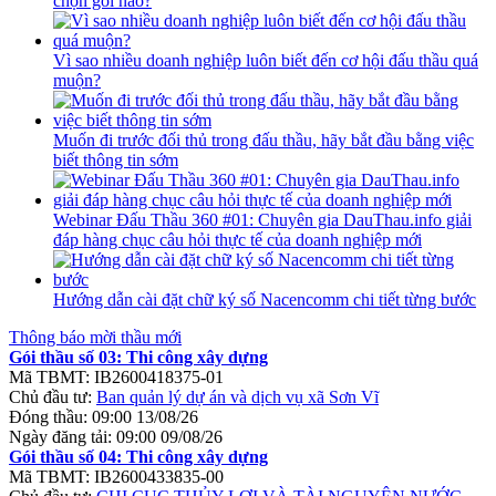
chọn gói nào?
Vì sao nhiều doanh nghiệp luôn biết đến cơ hội đấu thầu quá
muộn?
Muốn đi trước đối thủ trong đấu thầu, hãy bắt đầu bằng việc
biết thông tin sớm
Webinar Đấu Thầu 360 #01: Chuyên gia DauThau.info giải
đáp hàng chục câu hỏi thực tế của doanh nghiệp mới
Hướng dẫn cài đặt chữ ký số Nacencomm chi tiết từng bước
Thông báo mời thầu mới
Gói thầu số 03: Thi công xây dựng
Mã TBMT:
IB2600418375-01
Chủ đầu tư:
Ban quản lý dự án và dịch vụ xã Sơn Vĩ
Đóng thầu:
09:00 13/08/26
Ngày đăng tải:
09:00 09/08/26
Gói thầu số 04: Thi công xây dựng
Mã TBMT:
IB2600433835-00