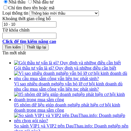
Nhà thầu
Nhà đầu tư
Chỉ tìm theo tên hoặc mã
Loại thông tin
Khoảng thời gian công bố
Từ khóa chính
Click để tìm kiếm nâng cao
Tin mới nhất
Gói thầu tư vấn là gì? Quy định và những điều cần biết
Vì sao nhiều doanh nghiệp vẫn bỏ lỡ cơ hội kinh doanh dù
nhu cầu mua sắm công vẫn liên tục phát sinh?
05 nhóm dữ liệu giúp doanh nghiệp phát hiện cơ hội kinh
doanh trong mua sắm công
So sánh VIP1 và VIP2 trên DauThau.info: Doanh nghiệp nên