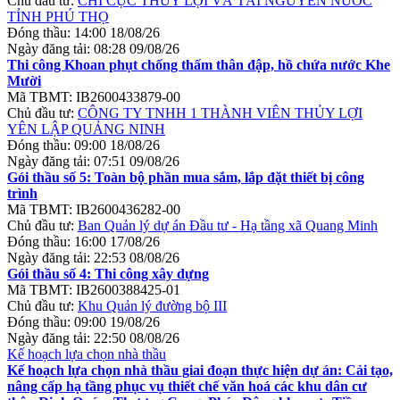
Chủ đầu tư:
CHI CỤC THỦY LỢI VÀ TÀI NGUYÊN NƯỚC
TỈNH PHÚ THỌ
Đóng thầu:
14:00 18/08/26
Ngày đăng tải:
08:28 09/08/26
Thi công Khoan phụt chống thấm thân đập, hồ chứa nước Khe
Mười
Mã TBMT:
IB2600433879-00
Chủ đầu tư:
CÔNG TY TNHH 1 THÀNH VIÊN THỦY LỢI
YÊN LẬP QUẢNG NINH
Đóng thầu:
09:00 18/08/26
Ngày đăng tải:
07:51 09/08/26
Gói thầu số 5: Toàn bộ phần mua sắm, lắp đặt thiết bị công
trình
Mã TBMT:
IB2600436282-00
Chủ đầu tư:
Ban Quản lý dự án Đầu tư - Hạ tầng xã Quang Minh
Đóng thầu:
16:00 17/08/26
Ngày đăng tải:
22:53 08/08/26
Gói thầu số 4: Thi công xây dựng
Mã TBMT:
IB2600388425-01
Chủ đầu tư:
Khu Quản lý đường bộ III
Đóng thầu:
09:00 19/08/26
Ngày đăng tải:
22:50 08/08/26
Kế hoạch lựa chọn nhà thầu
Kế hoạch lựa chọn nhà thầu giai đoạn thực hiện dự án: Cải tạo,
nâng cấp hạ tầng phục vụ thiết chế văn hoá các khu dân cư