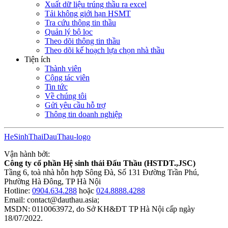
Xuất dữ liệu trúng thầu ra excel
Tải không giới hạn HSMT
Tra cứu thông tin thầu
Quản lý bộ lọc
Theo dõi thông tin thầu
Theo dõi kế hoạch lựa chọn nhà thầu
Tiện ích
Thành viên
Cộng tác viên
Tin tức
Về chúng tôi
Gửi yêu cầu hỗ trợ
Thông tin doanh nghiệp
HeSinhThaiDauThau-logo
Vận hành bởi:
Công ty cổ phần Hệ sinh thái Đấu Thầu (HSTDT.,JSC)
Tầng 6, toà nhà hỗn hợp Sông Đà, Số 131 Đường Trần Phú,
Phường Hà Đông, TP Hà Nội
Hotline:
0904.634.288
hoặc
024.8888.4288
Email:
contact@dauthau.asia
;
MSDN: 0110063972, do Sở KH&ĐT TP Hà Nội cấp ngày
18/07/2022.