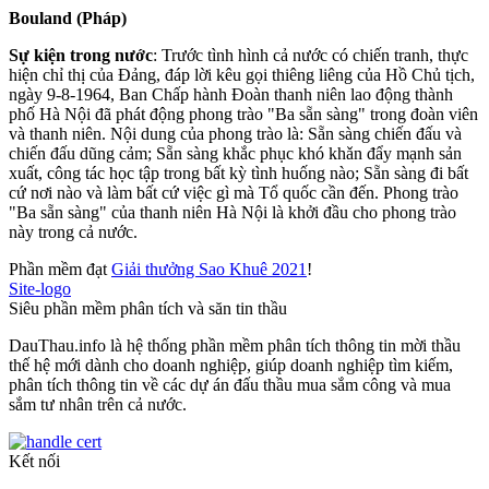
Bouland (Pháp)
Sự kiện trong nước
: Trước tình hình cả nước có chiến tranh, thực
hiện chỉ thị của Đảng, đáp lời kêu gọi thiêng liêng của Hồ Chủ tịch,
ngày 9-8-1964, Ban Chấp hành Đoàn thanh niên lao động thành
phố Hà Nội đã phát động phong trào "Ba sẵn sàng" trong đoàn viên
và thanh niên. Nội dung của phong trào là: Sẵn sàng chiến đấu và
chiến đấu dũng cảm; Sẵn sàng khắc phục khó khǎn đẩy mạnh sản
xuất, công tác học tập trong bất kỳ tình huống nào; Sẵn sàng đi bất
cứ nơi nào và làm bất cứ việc gì mà Tổ quốc cần đến. Phong trào
"Ba sẵn sàng" của thanh niên Hà Nội là khởi đầu cho phong trào
này trong cả nước.
Phần mềm đạt
Giải thưởng Sao Khuê 2021
!
Site-logo
Siêu phần mềm phân tích và săn tin thầu
DauThau.info là hệ thống phần mềm phân tích thông tin mời thầu
thế hệ mới dành cho doanh nghiệp, giúp doanh nghiệp tìm kiếm,
phân tích thông tin về các dự án đấu thầu mua sắm công và mua
sắm tư nhân trên cả nước.
Kết nối