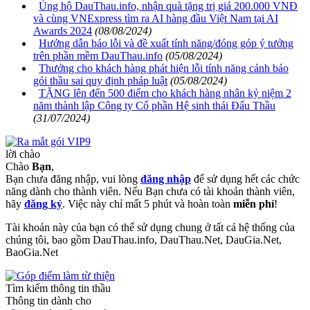
Ủng hộ DauThau.info, nhận quà tặng trị giá 200.000 VNĐ
và cùng VNExpress tìm ra AI hàng đầu Việt Nam tại AI
Awards 2024
(08/08/2024)
Hướng dẫn báo lỗi và đề xuất tính năng/đóng góp ý tưởng
trên phần mềm DauThau.info
(05/08/2024)
Thưởng cho khách hàng phát hiện lỗi tính năng cảnh báo
gói thầu sai quy định pháp luật
(05/08/2024)
TẶNG lên đến 500 điểm cho khách hàng nhân kỷ niệm 2
năm thành lập Công ty Cổ phần Hệ sinh thái Đấu Thầu
(31/07/2024)
lời chào
Chào
Bạn
,
Bạn chưa đăng nhập, vui lòng
đăng nhập
để sử dụng hết các chức
năng dành cho thành viên. Nếu Bạn chưa có tài khoản thành viên,
hãy
đăng ký
. Việc này chỉ mất 5 phút và hoàn toàn
miễn phí
!
Tài khoản này của bạn có thể sử dụng chung ở tất cả hệ thống của
chúng tôi, bao gồm DauThau.info, DauThau.Net, DauGia.Net,
BaoGia.Net
Tìm kiếm thông tin thầu
Thông tin dành cho