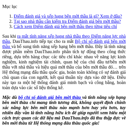
Mục lục
Điểm đánh giá và xếp hạng bên mời thầu là gì? Xem ở đâu?
Tại sao nhà thầu cần kiểm tra Điểm đánh giá bên mời thầu?
Cách xem Điểm đánh giá bên mời thầu theo từng tiêu chí
Sau khi
ra mắt tính năng xếp hạng nhà thầu theo Điểm năng lực nhà
thầu
, DauThau.info tiếp tục cho ra mắt
Bộ chỉ số đánh giá bên mời
thầu
và bổ sung tính năng xếp hạng bên mời thầu. Đây là tính năng
được phần mềm DauThau.info phân tích tự động theo công thức
riêng, dựa trên hàng chục các tiêu chí khác nhau về năng lực kinh
nghiệm, kinh nghiệm tài chính, quan hệ của chủ đầu tư/bên mời
thầu với nhà thầu và hiệu quả mời thầu của bên mời thầu đó… trên
Hệ thống mạng đấu thầu quốc gia, hoàn toàn không có sự đánh giá
chủ quan của con người, kết quả thuần túy dựa vào dữ liệu. Điều
này tạo ra một hệ thống đánh giá minh bạch và công bằng, hoàn
toàn dựa vào các số liệu thống kê.
Mặc dù
bộ chỉ số đánh giá bên mời thầu
và tính năng xếp hạng
bên mời thầu chỉ mang tính tương đối, không quyết định chính
xác năng lực bên mời thầu nào mạnh hơn hay yếu hơn, tuy
nhiên đây vẫn là tính năng hữu ích để giúp người xem hiểu một
cách trực quan các dữ liệu mà DauThau.info đã thu thập đực về
bên mời thầu từ Hệ thống mạng đấu thầu quốc gia!