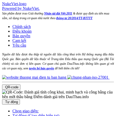
NukeViet-logo
Powered by NukeViet.
Sản phẩm được trao Giải thưởng
Nhân tài đất Việt 2011
& được quy định ưu tiên mua
sắm, sử dụng trong cơ quan nhà nước theo
thông tư 20/2014/TT-BTTTT
Chính sách
Điều khoản
Bản quyền
Cam kết
Yêu cầu
Nguồn dữ liệu được thu thập từ nguồn dữ liệu công khai trên Hệ thống mạng đấu thầu
Quốc gia. Bản quyền dữ liệu thuộc về Trung tâm Đấu thầu qua mạng Quốc gia (Bộ Tài
chính) và các đơn vị liên quan. Cơ quan chủ quản DauThau.info không liên quan gì với
các cơ quan này, xem
tuyên bố bản quyền
để biết thêm chi tiết!
QR-code
Tự động
Chọn giao diện:
Tự động (Giao diện hiện tại)