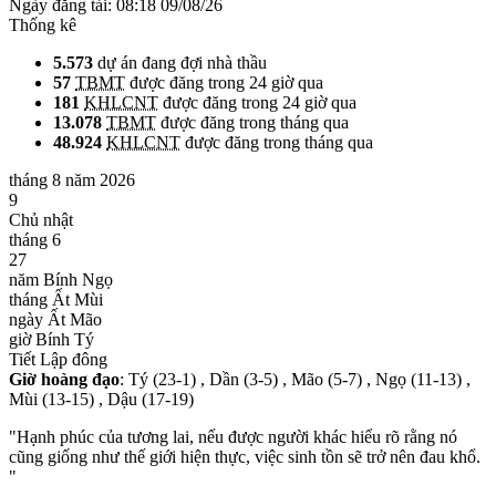
Ngày đăng tải:
08:18 09/08/26
Thống kê
5.573
dự án đang đợi nhà thầu
57
TBMT
được đăng trong 24 giờ qua
181
KHLCNT
được đăng trong 24 giờ qua
13.078
TBMT
được đăng trong tháng qua
48.924
KHLCNT
được đăng trong tháng qua
tháng 8 năm 2026
9
Chủ nhật
tháng 6
27
năm Bính Ngọ
tháng Ất Mùi
ngày Ất Mão
giờ Bính Tý
Tiết Lập đông
Giờ hoàng đạo
: Tý (23-1) , Dần (3-5) , Mão (5-7) , Ngọ (11-13) ,
Mùi (13-15) , Dậu (17-19)
"Hạnh phúc của tương lai, nếu được người khác hiểu rõ rằng nó
cũng giống như thế giới hiện thực, việc sinh tồn sẽ trở nên đau khổ.
"