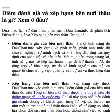
Điểm đánh giá và xếp hạng bên mời thầu
là gì? Xem ở đâu?
Dựa theo lịch sử đấu thầu, phần mềm DauThau.info đã phân tích
Điểm đánh giá và Xếp hạng bên mời thầu. Trong đó:
Điểm đánh giá của bên mời thầu
là một tính năng do
DauThau.info xây dựng và phát triển, phản ánh mức độ
chuyên nghiệp, sự minh bạch và khả năng đáp ứng các quy
định của pháp luật về đấu thầu. Với mục tiêu trong tương lai,
tính năng này sẽ tiếp tục hoàn thiện để trở thành thước đo
tổng hợp về khả năng, uy tín và kinh nghiệm của một cơ
quan/ tổ chức trong việc quản lý các dự án và thực hiện đấu
thầu.
Xếp hạng của bên mời thầu
, xếp hạng này được
DauThau.info xác định dựa trên Điểm đánh giá của bên mời
thầu đó trên
Tổng số bên mời thầu được phê duyệt trên Hệ
thống mạng đấu thầu quốc gia
. Chỉ số này giúp nhà thầu đánh
giá nhanh chóng và khách quan từng đơn vị. Có thể coi nó
như một thước đo để nhà thầu tham khảo và dễ dàng so sánh,
lựa chọn đối tác, gói thầu phù hợp, giống như việc so sánh