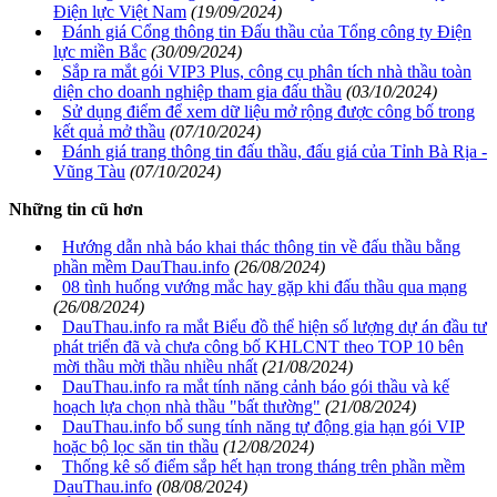
Điện lực Việt Nam
(19/09/2024)
Đánh giá Cổng thông tin Đấu thầu của Tổng công ty Điện
lực miền Bắc
(30/09/2024)
Sắp ra mắt gói VIP3 Plus, công cụ phân tích nhà thầu toàn
diện cho doanh nghiệp tham gia đấu thầu
(03/10/2024)
Sử dụng điểm để xem dữ liệu mở rộng được công bố trong
kết quả mở thầu
(07/10/2024)
Đánh giá trang thông tin đấu thầu, đấu giá của Tỉnh Bà Rịa -
Vũng Tàu
(07/10/2024)
Những tin cũ hơn
Hướng dẫn nhà báo khai thác thông tin về đấu thầu bằng
phần mềm DauThau.info
(26/08/2024)
08 tình huống vướng mắc hay gặp khi đấu thầu qua mạng
(26/08/2024)
DauThau.info ra mắt Biểu đồ thể hiện số lượng dự án đầu tư
phát triển đã và chưa công bố KHLCNT theo TOP 10 bên
mời thầu mời thầu nhiều nhất
(21/08/2024)
DauThau.info ra mắt tính năng cảnh báo gói thầu và kế
hoạch lựa chọn nhà thầu "bất thường"
(21/08/2024)
DauThau.info bổ sung tính năng tự động gia hạn gói VIP
hoặc bộ lọc săn tin thầu
(12/08/2024)
Thống kê số điểm sắp hết hạn trong tháng trên phần mềm
DauThau.info
(08/08/2024)