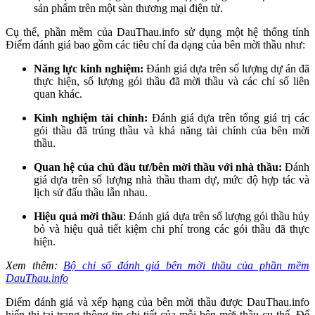
sản phẩm trên một sàn thương mại điện tử.
Cụ thể, phần mềm của DauThau.info sử dụng một hệ thống tính
Điểm đánh giá bao gồm các tiêu chí đa dạng của bên mời thầu như:
Năng lực kinh nghiệm:
Đánh giá dựa trên số lượng dự án đã
thực hiện, số lượng gói thầu đã mời thầu và các chỉ số liên
quan khác.
Kinh nghiệm tài chính:
Đánh giá dựa trên tổng giá trị các
gói thầu đã trúng thầu và khả năng tài chính của bên mời
thầu.
Quan hệ của chủ đầu tư/bên mời thầu với nhà thầu:
Đánh
giá dựa trên số lượng nhà thầu tham dự, mức độ hợp tác và
lịch sử đấu thầu lẫn nhau.
Hiệu quả mời thầu
: Đánh giá dựa trên số lượng gói thầu hủy
bỏ và hiệu quả tiết kiệm chi phí trong các gói thầu đã thực
hiện.
Xem thêm:
Bộ chỉ số đánh giá bên mời thầu của phần mềm
DauThau.info
Điểm đánh giá và xếp hạng của bên mời thầu được DauThau.info
hiển thị tại trang thông tin chi tiết của mỗi bên mời thầu cụ thể. Để