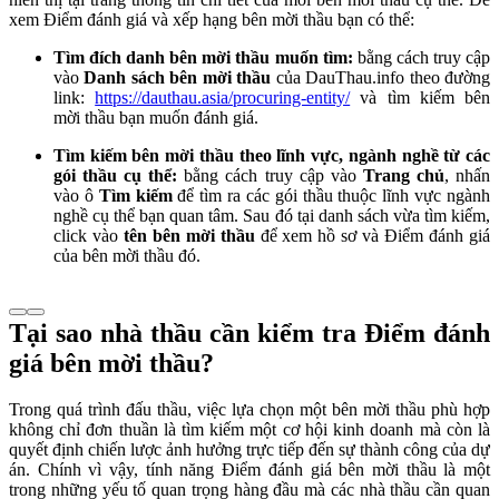
xem Điểm đánh giá và xếp hạng bên mời thầu bạn có thể:
Tìm đích danh bên mời thầu muốn tìm:
bằng cách truy cập
vào
Danh sách bên mời thầu
của DauThau.info theo đường
link:
https://dauthau.asia/procuring-entity/
và tìm kiếm bên
mời thầu bạn muốn đánh giá.
Tìm kiếm bên mời thầu theo lĩnh vực, ngành nghề từ các
gói thầu cụ thể:
bằng cách truy cập vào
Trang chủ
, nhấn
vào ô
Tìm kiếm
để tìm ra các gói thầu thuộc lĩnh vực ngành
nghề cụ thể bạn quan tâm. Sau đó tại danh sách vừa tìm kiếm,
click vào
tên bên mời thầu
để xem hồ sơ và Điểm đánh giá
của bên mời thầu đó.
Tại sao nhà thầu cần kiểm tra Điểm đánh
giá bên mời thầu?
Trong quá trình đấu thầu, việc lựa chọn một bên mời thầu phù hợp
không chỉ đơn thuần là tìm kiếm một cơ hội kinh doanh mà còn là
quyết định chiến lược ảnh hưởng trực tiếp đến sự thành công của dự
án. Chính vì vậy, tính năng Điểm đánh giá bên mời thầu là một
trong những yếu tố quan trọng hàng đầu mà các nhà thầu cần quan