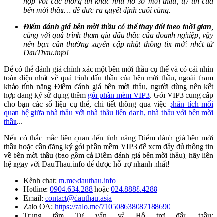
hợp với các thông tin khác như hồ sơ mời thầu, uy tín của
bên mời thầu… để đưa ra quyết định cuối cùng.
Điểm đánh giá bên mời thầu có thể thay đổi theo thời gian
,
cùng với quá trình tham gia đấu thầu của doanh nghiệp, vậy
nên bạn cần thường xuyên cập nhật thông tin mới nhất từ
DauThau.info!
Để có thể đánh giá chính xác một bên mời thầu cụ thể và có cái nhìn
toàn diện nhất về quá trình đấu thầu của bên mời thầu, ngoài tham
khảo tính năng Điểm đánh giá bên mời thầu, người dùng nên kết
hợp đăng ký sử dụng thêm
gói phần mềm VIP3
. Gói VIP3 cung cấp
cho bạn các số liệu cụ thể, chi tiết thông qua việc
phân tích mối
quan hệ giữa nhà thầu với nhà thầu liên danh, nhà thầu với bên mời
thầu
...
Nếu có thắc mắc liên quan đến tính năng Điểm đánh giá bên mời
thầu hoặc cần đăng ký gói phần mềm VIP3 để xem đầy đủ thông tin
về bên mời thầu (bao gồm cả Điểm đánh giá bên mời thầu), hãy liên
hệ ngay với DauThau.info để được hỗ trợ nhanh nhất!
Kênh chat:
m.me/dauthau.info
Hotline:
0904.634.288
hoặc
024.8888.4288
Email:
contact@dauthau.asia
Zalo OA:
https://zalo.me/710508638087188690
Trung tâm Tư vấn và Hỗ trợ đấu thầu: