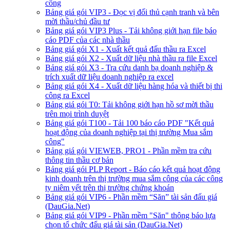
công
Bảng giá gói VIP3 - Đọc vị đối thủ cạnh tranh và bên
mời thầu/chủ đầu tư
Bảng giá gói VIP3 Plus - Tải không giới hạn file báo
cáo PDF của các nhà thầu
Bảng giá gói X1 - Xuất kết quả đấu thầu ra Excel
Bảng giá gói X2 - Xuất dữ liệu nhà thầu ra file Excel
Bảng giá gói X3 - Tra cứu danh bạ doanh nghiệp &
trích xuất dữ liệu doanh nghiệp ra excel
Bảng giá gói X4 - Xuất dữ liệu hàng hóa và thiết bị thi
công ra Excel
Bảng giá gói T0: Tải không giới hạn hồ sơ mời thầu
trên mọi trình duyệt
Bảng giá gói T100 - Tải 100 báo cáo PDF "Kết quả
hoạt động của doanh nghiệp tại thị trường Mua sắm
công"
Bảng giá gói VIEWEB, PRO1 - Phần mềm tra cứu
thông tin thầu cơ bản
Bảng giá gói PLP Report - Báo cáo kết quả hoạt động
kinh doanh trên thị trường mua sắm công của các công
ty niêm yết trên thị trường chứng khoán
Bảng giá gói VIP6 - Phần mềm “Săn” tài sản đấu giá
(DauGia.Net)
Bảng giá gói VIP9 - Phần mềm "Săn" thông báo lựa
chọn tổ chức đấu giá tài sản (DauGia.Net)