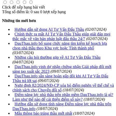
Click để xếp hạng bài viết
Tổng số điểm là: 0 sau 0 lượt xếp hạng
Những tin mới hơn
Hướng dẫn sử dụng AI Tư Vấn Đấu Thầu
(02/07/2024)
Chính thức ra mắt AI Tư Vấn Đấu Thầu giúp giải đáp mọi
thắc mắc về văn bản pháp luật đấu thầu 24/7
(02/07/2024)
DauThau.info bổ sung chức năng tìm kiếm kế hoạch lựa
chọn nhà thầu theo Khu vực hoặc Tỉnh thành phố
(03/07/2024)
Những câu hỏi thường gặp về AI Tư Vấn Đấu Thầu
(04/07/2024)
DauThau.info vinh dự nhận chứng nhận Giải pháp đổi mới
sáng tạo xuất sắc 2023
(09/07/2024)
DauThau.info sẵn sàng hoàn gấp đôi khi AI Tư Vấn Đấu
Thầu trả lời sai
(09/07/2024)
Nghị định 82/2024/NĐ-CP xóa bỏ điểm nghẽn về thể chế và
chính sách cho Chuyển đổi số
(18/07/2024)
Điểm năng lực nhà thầu trên phần mềm DauThau.info là gì?
Làm như thế nào để cải thiện điểm số này?
(18/07/2024)
Hướng dẫn sử dụng tính năng Điểm năng lực nhà thầu trên
DauThau.info
(18/07/2024)
Mẫu thông báo trúng thầu mới nhất
(18/07/2024)