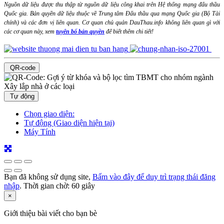
Nguồn dữ liệu được thu thập từ nguồn dữ liệu công khai trên Hệ thống mạng đấu thầu
Quốc gia. Bản quyền dữ liệu thuộc về Trung tâm Đấu thầu qua mạng Quốc gia (Bộ Tài
chính) và các đơn vị liên quan. Cơ quan chủ quản DauThau.info không liên quan gì với
các cơ quan này, xem
tuyên bố bản quyền
để biết thêm chi tiết!
QR-code
Tự động
Chọn giao diện:
Tự động (Giao diện hiện tại)
Máy Tính
Bạn đã không sử dụng site,
Bấm vào đây để duy trì trạng thái đăng
nhập
. Thời gian chờ:
60
giây
×
Giới thiệu bài viết cho bạn bè