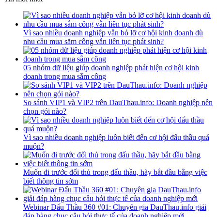
Vì sao nhiều doanh nghiệp vẫn bỏ lỡ cơ hội kinh doanh dù
nhu cầu mua sắm công vẫn liên tục phát sinh?
05 nhóm dữ liệu giúp doanh nghiệp phát hiện cơ hội kinh
doanh trong mua sắm công
So sánh VIP1 và VIP2 trên DauThau.info: Doanh nghiệp nên
chọn gói nào?
Vì sao nhiều doanh nghiệp luôn biết đến cơ hội đấu thầu quá
muộn?
Muốn đi trước đối thủ trong đấu thầu, hãy bắt đầu bằng việc
biết thông tin sớm
Webinar Đấu Thầu 360 #01: Chuyên gia DauThau.info giải
đáp hàng chục câu hỏi thực tế của doanh nghiệp mới