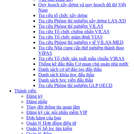
Quy hoạch xây dựng và quy hoạch đô thị Việt
Nam
Tra cứu tổ chức xây dựng
Tra cứu Phòng thí nghiệm xây dựng LAS-XD
Tra cứu Phòng thí nghiệm VILAS
Tra cứu Tổ chức chứng nhận VICAS
Tra cứu Tổ chức giám định VIAS
Tra cứu Phòng thí nghiệm y tế VILAS-MED
Tra cứu Nhà cung cấp thử nghiệm thành thạo
VIPAS
Tra cứu Tổ chức sản xuất mẫu chuẩn VIRAS
Thống kê đấu thầu Cơ quan chủ quản nhà nước
Danh sách cơ sở đào tạo đấu thầu
Danh sách khóa học đấu thầu
Danh sách học viên đấu thầu
Tra cứu Phòng thí nghiệm GLP OECD
Thành viên
Đăng ký
Đăng nhập
Thay đổi thông tin quan tâm
Đăng ký các gói phần mềm VIP
Đơn hàng của bạn
Quản lý Hợp đồng điện tử
Quản lý bộ lọc tìm kiếm
Quản lý điểm