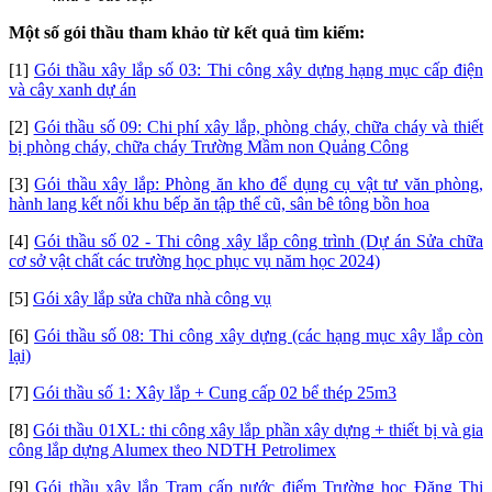
Một số gói thầu tham khảo từ kết quả tìm kiếm:
[1]
Gói thầu xây lắp số 03: Thi công xây dựng hạng mục cấp điện
và cây xanh dự án
[2]
Gói thầu số 09: Chi phí xây lắp, phòng cháy, chữa cháy và thiết
bị phòng cháy, chữa cháy Trường Mầm non Quảng Công
[3]
Gói thầu xây lắp: Phòng ăn kho để dụng cụ vật tư văn phòng,
hành lang kết nối khu bếp ăn tập thể cũ, sân bê tông bồn hoa
[4]
Gói thầu số 02 - Thi công xây lắp công trình (Dự án Sửa chữa
cơ sở vật chất các trường học phục vụ năm học 2024)
[5]
Gói xây lắp sửa chữa nhà công vụ
[6]
Gói thầu số 08: Thi công xây dựng (các hạng mục xây lắp còn
lại)
[7]
Gói thầu số 1: Xây lắp + Cung cấp 02 bể thép 25m3
[8]
Gói thầu 01XL: thi công xây lắp phần xây dựng + thiết bị và gia
công lắp dựng Alumex theo NDTH Petrolimex
[9]
Gói thầu xây lắp Trạm cấp nước điểm Trường học Đặng Thị