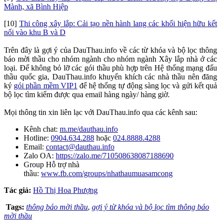
Mành, xã Bình Hiệp
[10]
Thi công xây lắp: Cải tạo nền hành lang các khối hiện hữu kết
nối vào khu B và D
Trên đây là gợi ý của DauThau.info về các từ khóa và bộ lọc thông
báo mời thầu cho nhóm ngành cho nhóm ngành Xây lắp nhà ở các
loại. Để không bỏ lỡ các gói thầu phù hợp trên Hệ thống mạng đấu
thầu quốc gia, DauThau.info khuyến khích các nhà thầu nên đăng
ký
gói phần mềm VIP1
để hệ thống tự động sàng lọc và gửi kết quả
bộ lọc tìm kiếm được qua email hàng ngày/ hàng giờ.
Mọi thông tin xin liên lạc với DauThau.info qua các kênh sau:
Kênh chat:
m.me/dauthau.info
Hotline:
0904.634.288
hoặc
024.8888.4288
Email:
contact@dauthau.info
Zalo OA:
https://zalo.me/710508638087188690
Group Hỗ trợ nhà
thầu:
www.fb.com/groups/nhathaumuasamcong
Tác giả:
Hồ Thị Hoa Phượng
Tags:
thông báo mời thầu
,
gợi ý từ khóa và bộ lọc tìm thông báo
mời thầu