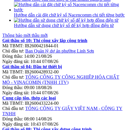
Hướng dẫn cài đặt chữ ký số Nacencomm chi tiết từng bước
Hướng dẫn sử dụng chữ ký số để ký hợp đồng điện tử
Thông báo mời thầu mới
Gói thầu số 10: Thi công xây lắp công trình
Mã TBMT:
IB2600421844-01
Chủ đầu tư:
Ban Quản lý dự án phường Linh Sơn
Đóng thầu:
14:00 21/08/26
Ngày đăng tải:
10:44 07/08/26
Gói thầu số 04: Đầu tư thiết bị
Mã TBMT:
IB2600428932-00
Chủ đầu tư:
TỔNG CÔNG TY CÔNG NGHIỆP HÓA CHẤT
MỎ - VINACOMIN (TNHH 1TV)
Đóng thầu:
09:00 18/08/26
Ngày đăng tải:
10:44 07/08/26
Cung cấp tôn, thép các loại
Mã TBMT:
IB2600433224-00
Chủ đầu tư:
TỔNG CÔNG TY GIẤY VIỆT NAM - CÔNG TY
TNHH
Đóng thầu:
08:00 14/08/26
Ngày đăng tải:
10:43 07/08/26
Gói thầu số 08: Thi công xây dựng công trình