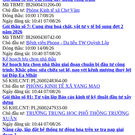
Mã TBMT:
IB2600431206-00
Chủ đầu tư:
Phòng Kinh tế xã Chợ Vàm
Đóng thầu:
10:00 17/08/26
Ngày đăng tải:
10:41 07/08/26
Gói thầu số 7: Cung ứng hoá chất, vật tư y tế bổ sung đợt 2
năm 2026
Mã TBMT:
IB2600430742-00
Chủ đầu tư:
Bệnh viện Phong - Da liễu TW Quỳnh Lập
Đóng thầu:
10:00 14/08/26
Ngày đăng tải:
10:40 07/08/26
Kế hoạch lựa chọn nhà thầu
Kế hoạch lựa chọn nhà thầu giai đoạn chuẩn bị đầu tư công
trình: Khắc phục sửa chữa sạt lở, nạo vét kênh mương thuỷ lợi
tại Đập Ea Mhăt
Số KHLCNT:
PL2600248364-00
Chủ đầu tư:
PHÒNG KINH TẾ XÃ YANG MAO
Ngày đăng tải:
10:44 07/08/26
Gói thầu số 01: Tư vấn lập Báo cáo kinh tế kỹ thuật đầu tư xây
dựng
Số KHLCNT:
PL2600247933-00
Chủ đầu tư:
TRƯỜNG TRUNG HỌC PHỔ THÔNG TRƯỜNG
XUÂN
Ngày đăng tải:
10:44 07/08/26
Nâng cấp, lắp đặt hệ thống tự động hóa trên xe tra nạp giai
đoạn 2