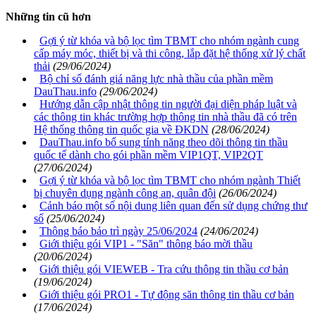
Những tin cũ hơn
Gợi ý từ khóa và bộ lọc tìm TBMT cho nhóm ngành cung
cấp máy móc, thiết bị và thi công, lắp đặt hệ thống xử lý chất
thải
(29/06/2024)
Bộ chỉ số đánh giá năng lực nhà thầu của phần mềm
DauThau.info
(29/06/2024)
Hướng dẫn cập nhật thông tin người đại diện pháp luật và
các thông tin khác trường hợp thông tin nhà thầu đã có trên
Hệ thống thông tin quốc gia về ĐKDN
(28/06/2024)
DauThau.info bổ sung tính năng theo dõi thông tin thầu
quốc tế dành cho gói phần mềm VIP1QT, VIP2QT
(27/06/2024)
Gợi ý từ khóa và bộ lọc tìm TBMT cho nhóm ngành Thiết
bị chuyên dụng ngành công an, quân đội
(26/06/2024)
Cảnh báo một số nội dung liên quan đến sử dụng chứng thư
số
(25/06/2024)
Thông báo bảo trì ngày 25/06/2024
(24/06/2024)
Giới thiệu gói VIP1 - "Săn" thông báo mời thầu
(20/06/2024)
Giới thiệu gói VIEWEB - Tra cứu thông tin thầu cơ bản
(19/06/2024)
Giới thiệu gói PRO1 - Tự động săn thông tin thầu cơ bản
(17/06/2024)