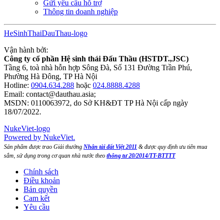
Gửi yêu cầu hỗ trợ
Thông tin doanh nghiệp
HeSinhThaiDauThau-logo
Vận hành bởi:
Công ty cổ phần Hệ sinh thái Đấu Thầu (HSTDT.,JSC)
Tầng 6, toà nhà hỗn hợp Sông Đà, Số 131 Đường Trần Phú,
Phường Hà Đông, TP Hà Nội
Hotline:
0904.634.288
hoặc
024.8888.4288
Email:
contact@dauthau.asia
;
MSDN: 0110063972, do Sở KH&ĐT TP Hà Nội cấp ngày
18/07/2022.
NukeViet-logo
Powered by NukeViet.
Sản phẩm được trao Giải thưởng
Nhân tài đất Việt 2011
& được quy định ưu tiên mua
sắm, sử dụng trong cơ quan nhà nước theo
thông tư 20/2014/TT-BTTTT
Chính sách
Điều khoản
Bản quyền
Cam kết
Yêu cầu