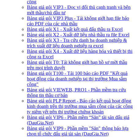
công
Bảng giá gói VIP3 - Đọc vị đối thủ cạnh tranh và bên
mời thầu/chủ đầu tư
Bảng giá gói VIP3 Plus - Tải không giới hạn file báo
cáo PDF của các nhà thầu
Bảng giá gói X1 - Xuất kết quả đấu thầu ra Excel
Bảng giá gói X2 - Xuất dữ liệu nhà thầu ra file Excel
Bảng giá gói X3 - Tra cứu danh bạ doanh nghiệp &
trích xuất dữ liệu doanh nghiệp ra excel
Bảng giá gói X4 - Xuất dữ liệu hàng hóa và thiết bị thi
công ra Excel
Bảng giá gói T0: Tải không giới hạn hồ sơ mời thầu
trên mọi trình duyệt
Bảng giá gói T100 - Tải 100 báo cáo PDF "Kết quả
hoạt động của doanh nghiệp tại thị trường Mua sắm
công"
Bảng giá gói VIEWEB, PRO1 - Phần mềm tra cứu
thông tin thầu cơ bản
Bảng giá gói PLP Report - Báo cáo kết quả hoạt động
kinh doanh trên thị trường mua sắm công của các công
ty niêm yết trên thị trường chứng khoán
Bảng giá gói VIP6 - Phần mềm “Săn” tài sản đấu giá
(DauGia.Net)
Bảng giá gói VIP9 - Phần mềm "Săn" thông báo lựa
chọn tổ chức đấu giá tài sản (DauGia.Net)