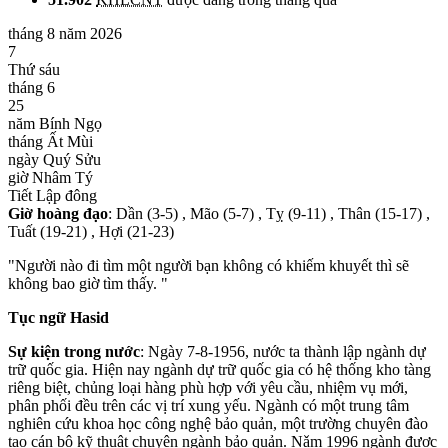
tháng 8 năm 2026
7
Thứ sáu
tháng 6
25
năm Bính Ngọ
tháng Ất Mùi
ngày Quý Sửu
giờ Nhâm Tý
Tiết Lập đông
Giờ hoàng đạo
: Dần (3-5) , Mão (5-7) , Tỵ (9-11) , Thân (15-17) ,
Tuất (19-21) , Hợi (21-23)
"Người nào đi tìm một người bạn không có khiếm khuyết thì sẽ
không bao giờ tìm thấy. "
Tục ngữ Hasid
Sự kiện trong nước
: Ngày 7-8-1956, nước ta thành lập ngành dự
trữ quốc gia. Hiện nay ngành dự trữ quốc gia có hệ thống kho tàng
riêng biệt, chủng loại hàng phù hợp với yêu cầu, nhiệm vụ mới,
phân phối đều trên các vị trí xung yếu. Ngành có một trung tâm
nghiên cứu khoa học công nghệ bảo quản, một trường chuyên đào
tạo cán bộ kỹ thuật chuyên ngành bảo quản. Nǎm 1996 ngành được