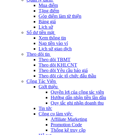
Mua điểm
Tặng điểm
Góp điểm làm từ thiện
Bảng giá
Lịch sử
Số dư tiền mặt
Xem thông tin
Nạp tiền vào ví
Lịch sử giao dịch
Theo dõi tin
Theo dõi TBMT
Theo dõi KHLCNT
Theo dõi Yêu cầu báo giá
Theo dõi các tổ chức đấu thầu
Cộng Tác Viên
Giới thiệu
Quyền lợi của cộng tác viên
Hướng dẫn nhận tiền lần đầu
Quy tắc ghi nhận doanh thu
Tin tức
Công cụ làm việc
Affiliate Marketing
Promotion Code
Thống kê truy cập