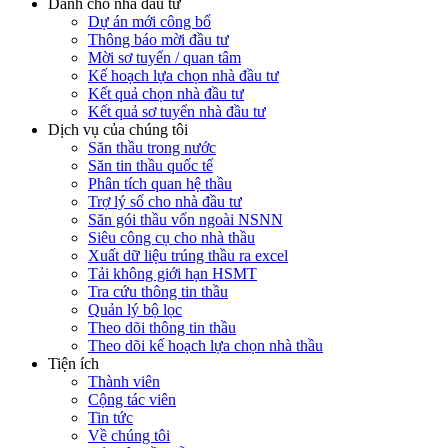
Dành cho nhà đầu tư
Dự án mới công bố
Thông báo mời đầu tư
Mời sơ tuyển / quan tâm
Kế hoạch lựa chọn nhà đầu tư
Kết quả chọn nhà đầu tư
Kết quả sơ tuyển nhà đầu tư
Dịch vụ của chúng tôi
Săn thầu trong nước
Săn tin thầu quốc tế
Phân tích quan hệ thầu
Trợ lý số cho nhà đầu tư
Săn gói thầu vốn ngoài NSNN
Siêu công cụ cho nhà thầu
Xuất dữ liệu trúng thầu ra excel
Tải không giới hạn HSMT
Tra cứu thông tin thầu
Quản lý bộ lọc
Theo dõi thông tin thầu
Theo dõi kế hoạch lựa chọn nhà thầu
Tiện ích
Thành viên
Cộng tác viên
Tin tức
Về chúng tôi