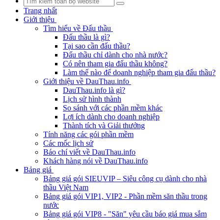
Trang nhất
Giới thiệu
Tìm hiểu về Đấu thầu
Đấu thầu là gì?
Tại sao cần đấu thầu?
Đấu thầu chỉ dành cho nhà nước?
Có nên tham gia đấu thầu không?
Làm thế nào để doanh nghiệp tham gia đấu thầu?
Giới thiệu về DauThau.info
DauThau.info là gì?
Lịch sử hình thành
So sánh với các phần mềm khác
Lợi ích dành cho doanh nghiệp
Thành tích và Giải thưởng
Tính năng các gói phần mềm
Các mốc lịch sử
Báo chí viết về DauThau.info
Khách hàng nói về DauThau.info
Bảng giá
Bảng giá gói SIEUVIP – Siêu công cụ dành cho nhà
thầu Việt Nam
Bảng giá gói VIP1, VIP2 - Phần mềm săn thầu trong
nước
Bảng giá gói VIP8 - "Săn" yêu cầu báo giá mua sắm