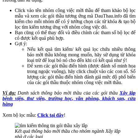
Click vào tên nhóm công việc mời thầu để tham khảo bộ lọc
mẫu và xem các gói thầu tương ứng mà DauThau.info đã tìm
kiếm cho mỗi nhóm để có ý tưởng chọn các từ khóa & tạo bộ
lọc tìm kiếm tương ứng với nhóm công việc đó.
Bạn cũng có thể thay đổi và điều chỉnh các tham số bộ lọc để
có được kết quả phù hợp.
Gợi ý:
Nếu kết quả tìm kiếm/ kết quả lọc chứa nhiều thông
báo mời thầu không mong muốn, hãy sử dụng từ khóa
loại trừ để loại bỏ nó cho đến khi có kết quả như ý!
Để xem các gói thầu điển hình (được đánh số minh họa
trong ngoặc vuông), hãy click chuột vào các con số. Số
lượng các gói thầu điển hình đánh giá mức độ phổ biến
của các gói thầu thuộc nhóm công việc mời thầu.
Ví dụ:
Danh sách thông báo mời thầu của các gói thầu
Xây lắp
bệnh viện, thư viện, trường học, văn phòng, khách sạn, cửa
hàng
Xem bộ lọc mẫu:
Click tại đây
!
Kết quả thông báo mời thầu cho nhóm ngành Xây lắp
nhà ở các loại