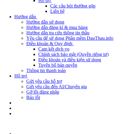
Hỗ trợ
Các câu hỏi thường gặp
Liên hệ
Hướng dẫn
Hướng dẫn sử dụng
Hướng dẫn đăng kí & mua hàng
Hướng dẫn tra cứu thông tin thầu
Yêu cầu để sử dụng Phần mềm DauThau.info
Điều khoản & Quy định
Cam kết dịch vụ
Chính sách bảo mật (Quyền riêng tư)
Điều khoản và điều kiện sử dụng
Tuyên bố bản quyền
Thông tin thanh toán
Hỗ trợ
Gửi yêu cầu hỗ trợ
Gửi yêu cầu đến AI/Chuyên gia
Gỡ lỗi đăng nhập
Báo lỗi