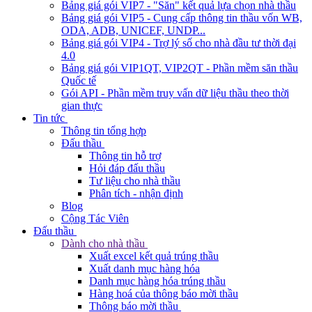
Bảng giá gói VIP7 - "Săn" kết quả lựa chọn nhà thầu
Bảng giá gói VIP5 - Cung cấp thông tin thầu vốn WB,
ODA, ADB, UNICEF, UNDP...
Bảng giá gói VIP4 - Trợ lý số cho nhà đầu tư thời đại
4.0
Bảng giá gói VIP1QT, VIP2QT - Phần mềm săn thầu
Quốc tế
Gói API - Phần mềm truy vấn dữ liệu thầu theo thời
gian thực
Tin tức
Thông tin tổng hợp
Đấu thầu
Thông tin hỗ trợ
Hỏi đáp đấu thầu
Tư liệu cho nhà thầu
Phân tích - nhận định
Blog
Cộng Tác Viên
Đấu thầu
Dành cho nhà thầu
Xuất excel kết quả trúng thầu
Xuất danh mục hàng hóa
Danh mục hàng hóa trúng thầu
Hàng hoá của thông báo mời thầu
Thông báo mời thầu