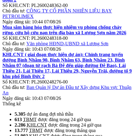
Số KHLCNT:
PL2600248362-00
Chủ đầu tư:
CÔNG TY CỔ PHẦN NHIÊN LIỆU BAY
PETROLIMEX
Ngày đăng tải:
10:44 07/08/26
Mua sắm hàng hóa thực hiện nhiệm vụ phòng chống cháy
rừng, cứu hộ cứu nạn trên địa bàn xã Lương Sơn năm 2026
Số KHLCNT:
PL2600248318-00
Chủ đầu tư:
Văn phòng HĐND-UBND xã Lương Sơn
Ngày đăng tải:
10:43 07/08/26
KHLCNT ( giai đoạn thực hiện dự án): Chỉnh trang tuyến
đường Bình Nhâm 90, Bình Nhâm 63, Bình Nhâm 23, Bình
Nhâm 07 (đoạn từ rạch Bà Đệ đến giáp đường Đê Bao), Lái
Thiêu 21, Lái Thiêu 17, Lái Thiêu 29, Nguyễn Trãi, đường tổ 9
khu phố Bình Đức 2
Số KHLCNT:
PL2600248276-00
Chủ đầu tư:
Ban Quản lý Dự án Đầu tư Xây dựng Khu vực Thuận
An
Ngày đăng tải:
10:43 07/08/26
Thống kê
5.305
dự án đang đợi nhà thầu
613
TBMT
được đăng trong 24 giờ qua
2.286
KHLCNT
được đăng trong 24 giờ qua
13.777
TBMT
được đăng trong tháng qua
51.902
KHLCNT
được đăng trong tháng qua