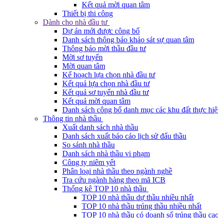
Kết quả mời quan tâm
Thiết bị thi công
Dành cho nhà đầu tư
Dự án mới được công bố
Danh sách thông báo khảo sát sự quan tâm
Thông báo mời thầu đầu tư
Mời sơ tuyển
Mời quan tâm
Kế hoạch lựa chọn nhà đầu tư
Kết quả lựa chọn nhà đầu tư
Kết quả sơ tuyển nhà đầu tư
Kết quả mời quan tâm
Danh sách công bố danh mục các khu đất thực hiệ
Thông tin nhà thầu
Xuất danh sách nhà thầu
Danh sách xuất báo cáo lịch sử đấu thầu
So sánh nhà thầu
Danh sách nhà thầu vi phạm
Công ty niêm yết
Phân loại nhà thầu theo ngành nghề
Tra cứu ngành hàng theo mã ICB
Thống kê TOP 10 nhà thầu
TOP 10 nhà thầu dự thầu nhiều nhất
TOP 10 nhà thầu trúng thầu nhiều nhất
TOP 10 nhà thầu có doanh số trúng thầu cao