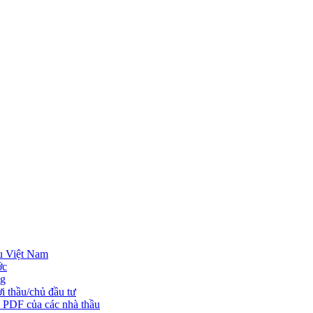
u Việt Nam
ớc
ng
i thầu/chủ đầu tư
o PDF của các nhà thầu