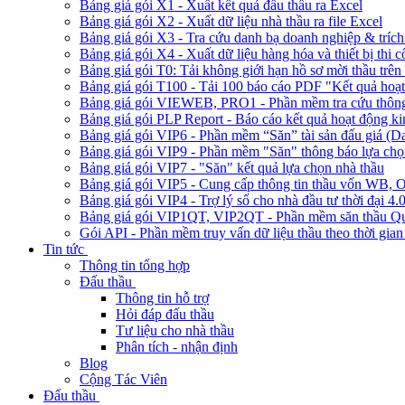
Bảng giá gói X1 - Xuất kết quả đấu thầu ra Excel
Bảng giá gói X2 - Xuất dữ liệu nhà thầu ra file Excel
Bảng giá gói X3 - Tra cứu danh bạ doanh nghiệp & trích 
Bảng giá gói X4 - Xuất dữ liệu hàng hóa và thiết bị thi 
Bảng giá gói T0: Tải không giới hạn hồ sơ mời thầu trên 
Bảng giá gói T100 - Tải 100 báo cáo PDF "Kết quả hoạt
Bảng giá gói VIEWEB, PRO1 - Phần mềm tra cứu thông 
Bảng giá gói PLP Report - Báo cáo kết quả hoạt động ki
Bảng giá gói VIP6 - Phần mềm “Săn” tài sản đấu giá (D
Bảng giá gói VIP9 - Phần mềm "Săn" thông báo lựa chọn
Bảng giá gói VIP7 - "Săn" kết quả lựa chọn nhà thầu
Bảng giá gói VIP5 - Cung cấp thông tin thầu vốn W
Bảng giá gói VIP4 - Trợ lý số cho nhà đầu tư thời đại 4.
Bảng giá gói VIP1QT, VIP2QT - Phần mềm săn thầu Qu
Gói API - Phần mềm truy vấn dữ liệu thầu theo thời gian
Tin tức
Thông tin tổng hợp
Đấu thầu
Thông tin hỗ trợ
Hỏi đáp đấu thầu
Tư liệu cho nhà thầu
Phân tích - nhận định
Blog
Cộng Tác Viên
Đấu thầu