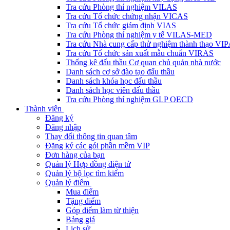
Tra cứu Phòng thí nghiệm VILAS
Tra cứu Tổ chức chứng nhận VICAS
Tra cứu Tổ chức giám định VIAS
Tra cứu Phòng thí nghiệm y tế VILAS-MED
Tra cứu Nhà cung cấp thử nghiệm thành thạo VI
Tra cứu Tổ chức sản xuất mẫu chuẩn VIRAS
Thống kê đấu thầu Cơ quan chủ quản nhà nước
Danh sách cơ sở đào tạo đấu thầu
Danh sách khóa học đấu thầu
Danh sách học viên đấu thầu
Tra cứu Phòng thí nghiệm GLP OECD
Thành viên
Đăng ký
Đăng nhập
Thay đổi thông tin quan tâm
Đăng ký các gói phần mềm VIP
Đơn hàng của bạn
Quản lý Hợp đồng điện tử
Quản lý bộ lọc tìm kiếm
Quản lý điểm
Mua điểm
Tặng điểm
Góp điểm làm từ thiện
Bảng giá
Lịch sử