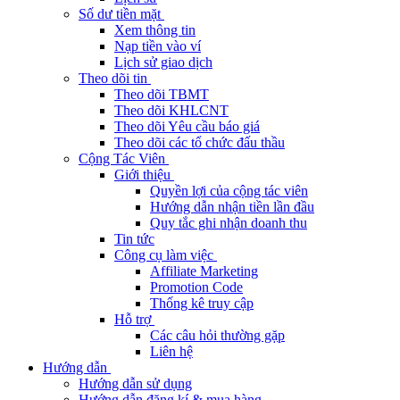
Số dư tiền mặt
Xem thông tin
Nạp tiền vào ví
Lịch sử giao dịch
Theo dõi tin
Theo dõi TBMT
Theo dõi KHLCNT
Theo dõi Yêu cầu báo giá
Theo dõi các tổ chức đấu thầu
Cộng Tác Viên
Giới thiệu
Quyền lợi của cộng tác viên
Hướng dẫn nhận tiền lần đầu
Quy tắc ghi nhận doanh thu
Tin tức
Công cụ làm việc
Affiliate Marketing
Promotion Code
Thống kê truy cập
Hỗ trợ
Các câu hỏi thường gặp
Liên hệ
Hướng dẫn
Hướng dẫn sử dụng
Hướng dẫn đăng kí & mua hàng