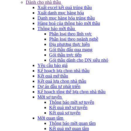
Dành cho nhà thầu
Xuất excel kết quả trúng thầu
Xuất danh mục hàng hóa
Danh mục hàng hóa trúng thầu
Hàng hoá của thông báo mời thầu
Thông báo mời thầu
Phân loại theo lĩnh vực
Phân loại theo ngành nghề
Địa phương thực hiện
Gói thầu đấu qua mạng
Gói thầu trực tiếp
Gói thầu dành cho DN siêu nhỏ
Yêu cầu báo giá
Kế hoạch lựa chọn nhà thầu
Kết quả mở thầu
Kết quả lựa chọn nhà thầu
Dự án đầu tư phát triển
Kế hoạch tổng thể lựa chọn nhà thầu
Mời sơ tuyển
Thông báo mời sơ tuyển
Kết quả mở sơ tuyển
Kết quả sơ tuyển
Mời quan tâm
Thông báo mời quan tâm
Kết quả mở quan tâm