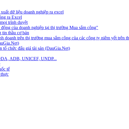
xuất dữ liệu doanh nghiệp ra excel
công ra Excel
mọi trình duyệt
 động của doanh nghiệp tại thị trường Mua sắm công"
tin thầu cơ bản
nh doanh trên thị trường mua sắm công của các công ty niêm yết trên 
auGia.Net)
 tổ chức đấu giá tài sản (DauGia.Net)
B, ODA, ADB, UNICEF, UNDP...
0
ốc tế
 thực