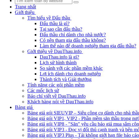
Trang nhất
Giới thiệu
Tìm hiểu về Đấu thầu
Đấu thầu là gì?
Tại sao cần đấu thầu?
Đấu thầu chỉ dành cho nhà nước?
Có nên tham gia đấu thầu không?
Làm thế nào để doanh nghiệp tham gia đấu thầu?
Giới thiệu về DauThau.info
DauThau.info là gì?
Lịch sử hình thành
So sánh với các phần mềm khác
Lợi ích dành cho doanh nghiệp
Thành tích và Giải thưởng
Tính năng các gói phần mềm
Các mốc lịch sử
Báo chí viết về DauThau.info
Khách hàng nói về DauThau.info
Bảng giá
Bảng giá gói SIEUVIP – Siêu công cụ dành cho nhà thầ
Bảng giá gói VIP1, VIP2 - Phần mềm săn thầu trong nư
Bảng giá gói VIP8 - "Săn" yêu cầu báo giá mua sắm cô
Bảng giá gói VIP3 - Đọc vị đối thủ cạnh tranh và bên mờ
Bảng giá gói VIP3 Plus - Tải không giới hạn file báo cá