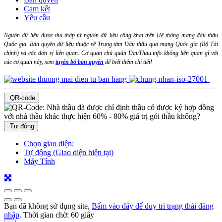
Cam kết
Yêu cầu
Nguồn dữ liệu được thu thập từ nguồn dữ liệu công khai trên Hệ thống mạng đấu thầu
Quốc gia. Bản quyền dữ liệu thuộc về Trung tâm Đấu thầu qua mạng Quốc gia (Bộ Tài
chính) và các đơn vị liên quan. Cơ quan chủ quản DauThau.info không liên quan gì với
các cơ quan này, xem
tuyên bố bản quyền
để biết thêm chi tiết!
QR-code
Tự động
Chọn giao diện:
Tự động (Giao diện hiện tại)
Máy Tính
Bạn đã không sử dụng site,
Bấm vào đây để duy trì trạng thái đăng
nhập
. Thời gian chờ:
60
giây