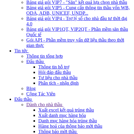
Bảng giá gói VIP7 - "Săn" kết quả lựa chọn nhà thầu
Bảng giá gói VIP5 - Cung cấp thông tin thầu vốn WB,
ODA, ADB, UNICEF, UNDP...
Bảng giá gói VIP4 - Trợ lý số cho nhà đầu tư thời đại
4.0
Bảng giá gói VIP1QT, VIP2QT - Phần mềm săn thầu
Quốc tế
Gói API - Phần mềm truy vấn dữ liệu thầu theo thời
gian thực
Tin tức
Thông tin tổng hợp
Đấu thầu
Thông tin hỗ trợ
Hỏi đáp đấu thầu
Tư liệu cho nhà thầu
Phân tích - nhận định
Blog
Cộng Tác Viên
Đấu thầu
Dành cho nhà thầu
Xuất excel kết quả trúng thầu
Xuất danh mục hàng hóa
Danh mục hàng hóa trúng thầu
Hàng hoá của thông báo mời thầu
Thông báo mời thầu