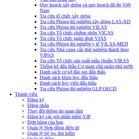
Quy hoạch xây dựng và quy hoạch đô thị Việt
Nam
Tra cứu tổ chức xây dựng
Tra cứu Phòng thí nghiệm xây dựng LAS-XD
Tra cứu Phòng thí nghiệm VILAS
Tra cứu Tổ chức chứng nhận VICAS
Tra cứu Tổ chức giám định VIAS
Tra cứu Phòng thí nghiệm y tế VILAS-MED
Tra cứu Nhà cung cấp thử nghiệm thành thạo
VIPAS
Tra cứu Tổ chức sản xuất mẫu chuẩn VIRAS
Thống kê đấu thầu Cơ quan chủ quản nhà nước
Danh sách cơ sở đào tạo đấu thầu
Danh sách khóa học đấu thầu
Danh sách học viên đấu thầu
Tra cứu Phòng thí nghiệm GLP OECD
Thành viên
Đăng ký
Đăng nhập
Thay đổi thông tin quan tâm
Đăng ký các gói phần mềm VIP
Đơn hàng của bạn
Quản lý Hợp đồng điện tử
Quản lý bộ lọc tìm kiếm
Quản lý điểm