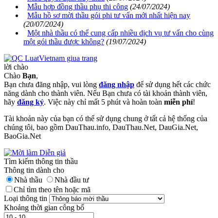
Mẫu hợp đồng thầu phụ thi công
(24/07/2024)
Mẫu hồ sơ mời thầu gói phi tư vấn mới nhất hiện nay
(20/07/2024)
Một nhà thầu có thể cung cấp nhiều dịch vụ tư vấn cho cùng
một gói thầu được không?
(19/07/2024)
lời chào
Chào
Bạn
,
Bạn chưa đăng nhập, vui lòng
đăng nhập
để sử dụng hết các chức
năng dành cho thành viên. Nếu Bạn chưa có tài khoản thành viên,
hãy
đăng ký
. Việc này chỉ mất 5 phút và hoàn toàn
miễn phí
!
Tài khoản này của bạn có thể sử dụng chung ở tất cả hệ thống của
chúng tôi, bao gồm DauThau.info, DauThau.Net, DauGia.Net,
BaoGia.Net
Tìm kiếm thông tin thầu
Thông tin dành cho
Nhà thầu
Nhà đầu tư
Chỉ tìm theo tên hoặc mã
Loại thông tin
Khoảng thời gian công bố