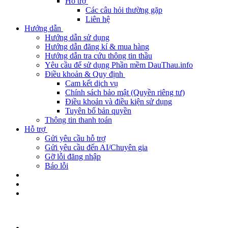
Hỗ trợ
Các câu hỏi thường gặp
Liên hệ
Hướng dẫn
Hướng dẫn sử dụng
Hướng dẫn đăng kí & mua hàng
Hướng dẫn tra cứu thông tin thầu
Yêu cầu để sử dụng Phần mềm DauThau.info
Điều khoản & Quy định
Cam kết dịch vụ
Chính sách bảo mật (Quyền riêng tư)
Điều khoản và điều kiện sử dụng
Tuyên bố bản quyền
Thông tin thanh toán
Hỗ trợ
Gửi yêu cầu hỗ trợ
Gửi yêu cầu đến AI/Chuyên gia
Gỡ lỗi đăng nhập
Báo lỗi