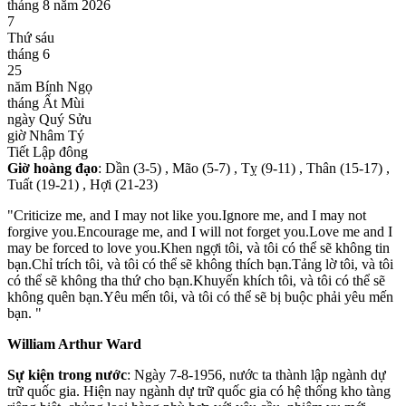
tháng 8 năm 2026
7
Thứ sáu
tháng 6
25
năm Bính Ngọ
tháng Ất Mùi
ngày Quý Sửu
giờ Nhâm Tý
Tiết Lập đông
Giờ hoàng đạo
: Dần (3-5) , Mão (5-7) , Tỵ (9-11) , Thân (15-17) ,
Tuất (19-21) , Hợi (21-23)
"Criticize me, and I may not like you.Ignore me, and I may not
forgive you.Encourage me, and I will not forget you.Love me and I
may be forced to love you.Khen ngợi tôi, và tôi có thể sẽ không tin
bạn.Chỉ trích tôi, và tôi có thể sẽ không thích bạn.Tảng lờ tôi, và tôi
có thể sẽ không tha thứ cho bạn.Khuyến khích tôi, và tôi có thể sẽ
không quên bạn.Yêu mến tôi, và tôi có thể sẽ bị buộc phải yêu mến
bạn. "
William Arthur Ward
Sự kiện trong nước
: Ngày 7-8-1956, nước ta thành lập ngành dự
trữ quốc gia. Hiện nay ngành dự trữ quốc gia có hệ thống kho tàng