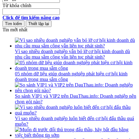
Từ khóa chính
Click để tìm kiếm nâng cao
Tin mới nhất
Vì sao nhiều doanh nghiệp vẫn bỏ lỡ cơ hội kinh doanh dù
nhu cầu mua sắm công vẫn liên tục phát sinh?
05 nhóm dữ liệu giúp doanh nghiệp phát hiện cơ hội kinh
doanh trong mua sắm công
So sánh VIP1 và VIP2 trên DauThau.info: Doanh nghiệp nên
chọn gói nào?
Vì sao nhiều doanh nghiệp luôn biết đến cơ hội đấu thầu quá
muộn?