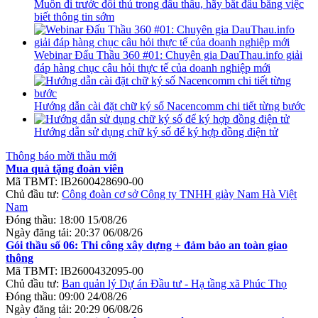
Muốn đi trước đối thủ trong đấu thầu, hãy bắt đầu bằng việc
biết thông tin sớm
Webinar Đấu Thầu 360 #01: Chuyên gia DauThau.info giải
đáp hàng chục câu hỏi thực tế của doanh nghiệp mới
Hướng dẫn cài đặt chữ ký số Nacencomm chi tiết từng bước
Hướng dẫn sử dụng chữ ký số để ký hợp đồng điện tử
Thông báo mời thầu mới
Mua quà tặng đoàn viên
Mã TBMT:
IB2600428690-00
Chủ đầu tư:
Công đoàn cơ sở Công ty TNHH giày Nam Hà Việt
Nam
Đóng thầu:
18:00 15/08/26
Ngày đăng tải:
20:37 06/08/26
Gói thầu số 06: Thi công xây dựng + đảm bảo an toàn giao
thông
Mã TBMT:
IB2600432095-00
Chủ đầu tư:
Ban quản lý Dự án Đầu tư - Hạ tầng xã Phúc Thọ
Đóng thầu:
09:00 24/08/26
Ngày đăng tải:
20:29 06/08/26