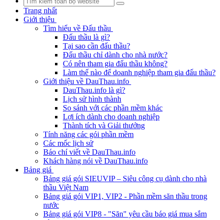
Trang nhất
Giới thiệu
Tìm hiểu về Đấu thầu
Đấu thầu là gì?
Tại sao cần đấu thầu?
Đấu thầu chỉ dành cho nhà nước?
Có nên tham gia đấu thầu không?
Làm thế nào để doanh nghiệp tham gia đấu thầu?
Giới thiệu về DauThau.info
DauThau.info là gì?
Lịch sử hình thành
So sánh với các phần mềm khác
Lợi ích dành cho doanh nghiệp
Thành tích và Giải thưởng
Tính năng các gói phần mềm
Các mốc lịch sử
Báo chí viết về DauThau.info
Khách hàng nói về DauThau.info
Bảng giá
Bảng giá gói SIEUVIP – Siêu công cụ dành cho nhà
thầu Việt Nam
Bảng giá gói VIP1, VIP2 - Phần mềm săn thầu trong
nước
Bảng giá gói VIP8 - "Săn" yêu cầu báo giá mua sắm