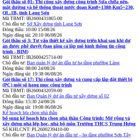
Gói thầu số 01: Thi công xây dựng công trình Sửa chữa nền,
mặt đường và hệ thống thoát nước đoạn Km0+1388-Km5+230,
QL.1B, tỉnh Lạng Sơn
Mã TBMT:
IB2600431865-00
Chủ đầu tư:
Sở Xây dựng tỉnh Lạng Sơn
Đóng thầu:
10:00 15/08/26
Ngày đăng tải:
20:10 06/08/26
Gói thầu số 3: Tư vấn thiết kế xây dựng triển khai sau khi dự
án được phê duyệt (bao gồm cả lập mô hình thông tin công
trình - BIM)
Mã TBMT:
IB2600425714-00
Chủ đầu tư:
Ban quản lý dự án đầu tư hạ tầng phường Láng
Đóng thầu:
08:00 24/08/26
Ngày đăng tải:
19:38 06/08/26
Gói thầu số 17: Thi công xây dựng và cung cấp lắp đặt thiết bị
(PC) một số hạng mục công trình
Mã TBMT:
IB2600432059-00
Chủ đầu tư:
Ban Quản lý dự án đầu tư xây dựng số 02
Đóng thầu:
15:30 24/08/26
Ngày đăng tải:
19:08 06/08/26
Kế hoạch lựa chọn nhà thầu
bổ sung kế hoạch lựa chọn nhà thầu Công trình: Mở rộng và
xây dựng nhà lớp học, nhà bộ môn Trường THCS Trung Hưng
Số KHLCNT:
PL2600239410-00
Chủ đầu tư:
Ban Quản lý dự án đầu tư – hạ tầng phường Sơn Tây