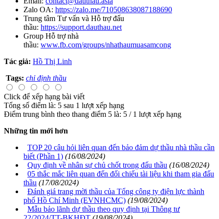
Email:
contact@dauthau.asia
Zalo OA:
https://zalo.me/710508638087188690
Trung tâm Tư vấn và Hỗ trợ đấu
thầu:
https://support.dauthau.net
Group Hỗ trợ nhà
thầu:
www.fb.com/groups/nhathaumuasamcong
Tác giả:
Hồ Thị Linh
Tags:
chỉ định thầu
Click để xếp hạng bài viết
Tổng số điểm là: 5 sau 1 lượt xếp hạng
Điểm trung bình theo thang điểm 5 là:
5
/
1
lượt xếp hạng
Những tin mới hơn
TOP 20 câu hỏi liên quan đến bảo đảm dự thầu nhà thầu cần
biết (Phần 1)
(16/08/2024)
Quy định về nhân sự chủ chốt trong đấu thầu
(16/08/2024)
05 thắc mắc liên quan đến đối chiếu tài liệu khi tham gia đấu
thầu
(17/08/2024)
Đánh giá trang mời thầu của Tổng công ty điện lực thành
phố Hồ Chí Minh (EVNHCMC)
(19/08/2024)
Mẫu bảo lãnh dự thầu theo quy định tại Thông tư
22/2024/TT-BKHĐT
(19/08/2024)