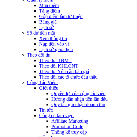
Mua điểm
Tặng điểm
Góp điểm làm từ thiện
Bảng giá
Lịch sử
Số dư tiền mặt
Xem thông tin
Nạp tiền vào ví
Lịch sử giao dịch
Theo dõi tin
Theo dõi TBMT
Theo dõi KHLCNT
Theo dõi Yêu cầu báo giá
Theo dõi các tổ chức đấu thầu
Cộng Tác Viên
Giới thiệu
Quyền lợi của cộng tác viên
Hướng dẫn nhận tiền lần đầu
Quy tắc ghi nhận doanh thu
Tin tức
Công cụ làm việc
Affiliate Marketing
Promotion Code
Thống kê truy cập