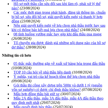
Hồ sơ mời thầu cần sửa đổi sau khi làm rõ, phải xử lý thế
nào?
(23/08/2024)
Các mốc thời gian trong phát hành, đăng tải thông tin, chuẩn
bị hồ sơ, sửa đổi hồ sơ, giải quyết kiến nghị và thanh lý hợp
đồng
(23/08/2024)
Nên giải quyết kiến nghị về lựa chọn nhà thầu trước hay sau
khi có thông báo kết quả lựa chọn nhà thầu?
(24/08/2024)
08 tình huống vướng mắc hay gặp khi đấu thầu qua mạng
(26/08/2024)
Tổ chuyên gia được đánh giá những nội dung nào của hồ sơ
dự thầu?
(28/08/2024)
Những tin cũ hơn
05 thắc mắc thường gặp về xuất xứ hàng hóa trong đấu thầu
(10/08/2024)
TOP 10 câu hỏi về nhà thầu liên danh
(10/08/2024)
Ý nghĩa, vai trò của kế hoạch tổng thể lựa chọn nhà thầu
(09/08/2024)
Gói thầu thi công xây dựng trên 500tr và dưới 1 tỷ (nguồn
vốn sự nghiệp) có được chỉ định thầu không?
(07/08/2024)
Mẫu hợp đồng thầu bãi giữ xe
(30/07/2024)
Mẫu 2A đấu thầu, mẫu 3A đấu thầu, mẫu 4A đấu thầu theo
quy định mới nhất
(29/07/2024)
Mẫu quyết định hủy thầu
(25/07/2024)