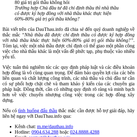
Trường hợp Chủ đầu tư đã chỉ định thầu thì nhà thầu
có được ký hợp đồng với nhà thầu khác thực hiện
60%-80% giá trị gói thầu không?
Bài viết trên của DauThau.info đã chia sẻ đến quý doanh nghiệp về
thắc mắc
“Nhà thầu đã được chỉ định thầu có được ký hợp đồng
với nhà thầu khác thực hiện 60%-80% giá trị gói thầu không?”
.
Tóm lại, việc một nhà thầu được chỉ định có thể giao một phần công
việc cho nhà thầu khác là một vấn đề phức tạp, phụ thuộc vào nhiều
yếu tố.
Việc tuân thủ nghiêm túc các quy định pháp luật và các điều khoản
hợp đồng là vô cùng quan trọng. Để đảm bảo quyền lợi của các bên
liên quan và chất lượng công trình, các nhà thầu và chủ đầu tư cần
có sự phối hợp chặt chẽ và tham khảo ý kiến của các chuyên gia
pháp luật. Đồng thời, cần có những quy định rõ ràng và minh bạch
hơn về việc chuyển nhượng công việc trong các hợp đồng xây
dựng.
Nếu có
tình huống đấu thầu
thắc mắc cần được hỗ trợ giải đáp, hãy
liên hệ ngay với DauThau.info qua:
Kênh chat:
m.me/dauthau.info
Hotline:
0904.634.288
hoặc
024.8888.4288