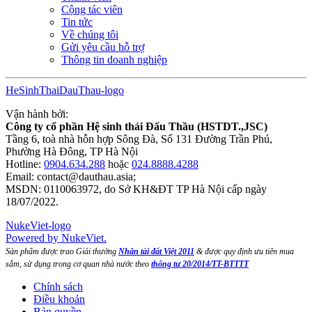
Cộng tác viên
Tin tức
Về chúng tôi
Gửi yêu cầu hỗ trợ
Thông tin doanh nghiệp
HeSinhThaiDauThau-logo
Vận hành bởi:
Công ty cổ phần Hệ sinh thái Đấu Thầu (HSTDT.,JSC)
Tầng 6, toà nhà hỗn hợp Sông Đà, Số 131 Đường Trần Phú,
Phường Hà Đông, TP Hà Nội
Hotline:
0904.634.288
hoặc
024.8888.4288
Email:
contact@dauthau.asia
;
MSDN: 0110063972, do Sở KH&ĐT TP Hà Nội cấp ngày
18/07/2022.
NukeViet-logo
Powered by NukeViet.
Sản phẩm được trao Giải thưởng
Nhân tài đất Việt 2011
& được quy định ưu tiên mua
sắm, sử dụng trong cơ quan nhà nước theo
thông tư 20/2014/TT-BTTTT
Chính sách
Điều khoản
Bản quyền