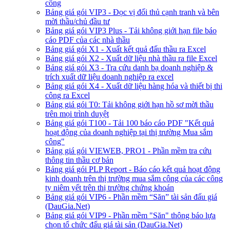
công
Bảng giá gói VIP3 - Đọc vị đối thủ cạnh tranh và bên
mời thầu/chủ đầu tư
Bảng giá gói VIP3 Plus - Tải không giới hạn file báo
cáo PDF của các nhà thầu
Bảng giá gói X1 - Xuất kết quả đấu thầu ra Excel
Bảng giá gói X2 - Xuất dữ liệu nhà thầu ra file Excel
Bảng giá gói X3 - Tra cứu danh bạ doanh nghiệp &
trích xuất dữ liệu doanh nghiệp ra excel
Bảng giá gói X4 - Xuất dữ liệu hàng hóa và thiết bị thi
công ra Excel
Bảng giá gói T0: Tải không giới hạn hồ sơ mời thầu
trên mọi trình duyệt
Bảng giá gói T100 - Tải 100 báo cáo PDF "Kết quả
hoạt động của doanh nghiệp tại thị trường Mua sắm
công"
Bảng giá gói VIEWEB, PRO1 - Phần mềm tra cứu
thông tin thầu cơ bản
Bảng giá gói PLP Report - Báo cáo kết quả hoạt động
kinh doanh trên thị trường mua sắm công của các công
ty niêm yết trên thị trường chứng khoán
Bảng giá gói VIP6 - Phần mềm “Săn” tài sản đấu giá
(DauGia.Net)
Bảng giá gói VIP9 - Phần mềm "Săn" thông báo lựa
chọn tổ chức đấu giá tài sản (DauGia.Net)