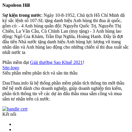
Napoleon Hill
Sự kiện trong nước
: Ngày 10-8-1952, Chủ tịch Hồ Chí Minh đã
ký sắc lệnh số 107-SL tặng danh hiệu Anh hùng thi đua ái quốc,
gồm có: - 4 Anh hùng quân đội: Nguyễn Quốc Trị, Nguyễn Thị
Chiên, La Vǎn Cầu, Cù Chính Lan (truy tặng) - 3 Anh hùng lao
động: Ngô Gia Khảm, Trần Đại Nghĩa, Hoàng Hanh. Đây là đợt
đầu tiên Nhà nước tặng danh hiệu Anh hùng lực lượng vũ trang
nhân dân và Anh hùng lao động cho những chiến sĩ thi đua xuất sắc
nhất nước ta
Phần mềm đạt
Giải thưởng Sao Khuê 2021
!
Site-logo
Siêu phần mềm phân tích và săn tin thầu
DauThau.info là hệ thống phần mềm phân tích thông tin mời thầu
thế hệ mới dành cho doanh nghiệp, giúp doanh nghiệp tìm kiếm,
phân tích thông tin về các dự án đấu thầu mua sắm công và mua
sắm tư nhân trên cả nước.
Kết nối