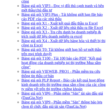
công
Bảng giá gói VIP3 - Đọc vị đối thủ cạnh tranh và bên
mời thầu/chủ đầu tư
Bảng giá gói VIP3 Plus - Tải không giới hạn file báo
cáo PDF của các nhà thầu
Bảng giá gói X1 - Xuất kết quả đấu thầu ra Excel
Bảng giá gói X2 - Xuất dữ liệu nhà thầu ra file Excel
Bảng giá gói X3 - Tra cứu danh bạ doanh nghiệp &
trích xuất dữ liệu doanh nghiệp ra excel
Bảng giá gói X4 - Xuất dữ liệu hàng hóa và thiết bị thi
công ra Excel
Bảng giá gói T0: Tải không giới hạn hồ sơ mời thầu
trên mọi trình duyệt
Bảng giá gói T100 - Tải 100 báo cáo PDF "Kết quả
hoạt động của doanh nghiệp tại thị trường Mua sắm
công"
Bảng giá gói VIEWEB, PRO1 - Phần mềm tra cứu
thông tin thầu cơ bản
Bảng giá gói PLP Report - Báo cáo kết quả hoạt động
kinh doanh trên thị trường mua sắm công của các công
ty niêm yết trên thị trường chứng khoán
Bảng giá gói VIP6 - Phần mềm “Săn” tài sản đấu giá
(DauGia.Net)
Bảng giá gói VIP9 - Phần mềm "Săn" thông báo lựa
chọn tổ chức đấu giá tài sản (DauGia.Net)