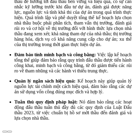
thầu để hướng tới đấu thầu bền vững và hiệu quả, có sự cân
nhắc kỹ lưỡng trước khi đầu tư dự án, đánh giá được năng
lực, nguồn lực và tính khả thi của dự án trong quá trình thực
hiện. Quá trình lập và phê duyệt tổng thể kế hoạch lựa chọn
nhà thầu buộc phải phân tích, tham vấn thị trường, đánh giá
rủi ro và cơ hội về thị trường đối với hình thức lựa chọn nhà
thầu đang xem xét; khả năng tham dự của nhà thầu; thị trường
hàng hóa, dịch vụ có khả năng cung cấp cho dự án; xu thế
của thị trường trong thời gian thực hiện dự án.
Đảm bảo tính minh bạch và công bằng:
Việc lập kế hoạch
tổng thể giúp đảm bảo rằng quy trình đấu thầu được tiến hành
công khai, minh bạch và công bằng, từ đó giảm thiểu các rủi
ro về tham nhũng và các hành vi thiếu trung thực.
Quản lý ngân sách hiệu quả:
Kế hoạch này giúp quản lý
nguồn lực tài chính một cách hiệu quả, đảm bảo rằng các dự
án sử dụng vốn công đúng mục đích và hợp lý.
Tuân thủ quy định pháp luật:
Nó đảm bảo rằng các hoạt
động đấu thầu tuân thủ đầy đủ các quy định của Luật Đấu
thầu 2023, từ việc chuẩn bị hồ sơ mời thầu đến đánh giá và
lựa chọn nhà thầu.