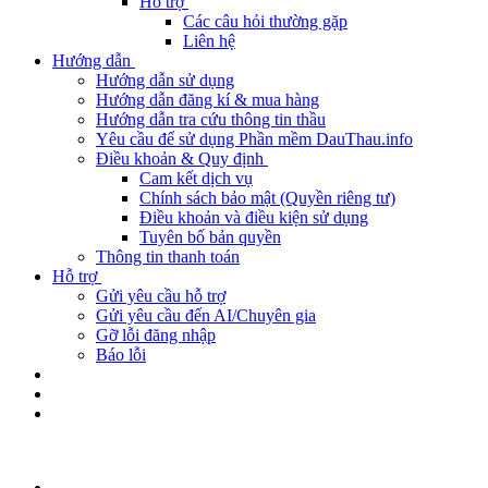
Hỗ trợ
Các câu hỏi thường gặp
Liên hệ
Hướng dẫn
Hướng dẫn sử dụng
Hướng dẫn đăng kí & mua hàng
Hướng dẫn tra cứu thông tin thầu
Yêu cầu để sử dụng Phần mềm DauThau.info
Điều khoản & Quy định
Cam kết dịch vụ
Chính sách bảo mật (Quyền riêng tư)
Điều khoản và điều kiện sử dụng
Tuyên bố bản quyền
Thông tin thanh toán
Hỗ trợ
Gửi yêu cầu hỗ trợ
Gửi yêu cầu đến AI/Chuyên gia
Gỡ lỗi đăng nhập
Báo lỗi