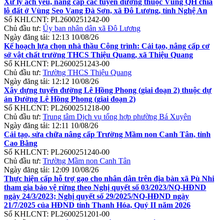
Xử lý ách yếu, nâng cấp các tuyến đường thuộc Vùng QH chia
lô đất ở Vùng Seo Vang Đà Sơn, xã Đô Lương, tỉnh Nghệ An
Số KHLCNT:
PL2600251242-00
Chủ đầu tư:
Ủy ban nhân dân xã Đô Lương
Ngày đăng tải:
12:13 10/08/26
Kế hoạch lựa chọn nhà thầu Công trình: Cải tạo, nâng cấp cơ
sở vật chất trường THCS Thiệu Quang, xã Thiệu Quang
Số KHLCNT:
PL2600251243-00
Chủ đầu tư:
Trường THCS Thiệu Quang
Ngày đăng tải:
12:12 10/08/26
Xây dựng tuyến đường Lê Hồng Phong (giai đoạn 2) thuộc dự
án Đường Lê Hồng Phong (giai đoạn 2)
Số KHLCNT:
PL2600251218-00
Chủ đầu tư:
Trung tâm Dịch vụ tổng hợp phường Bá Xuyên
Ngày đăng tải:
12:11 10/08/26
Cải tạo, sửa chữa nâng cấp Trường Mầm non Canh Tân, tỉnh
Cao Bằng
Số KHLCNT:
PL2600251240-00
Chủ đầu tư:
Trường Mầm non Canh Tân
Ngày đăng tải:
12:09 10/08/26
Thực hiện cấp hỗ trợ gạo cho nhân dân trên địa bàn xã Pù Nhi
tham gia bảo vệ rừng theo Nghị quyết số 03/2023/NQ-HĐND
ngày 24/3/2023; Nghị quyết số 29/2025/NQ-HĐND ngày
21/7/2025 của HĐND tỉnh Thanh Hóa, Quý II năm 2026
Số KHLCNT:
PL2600251201-00