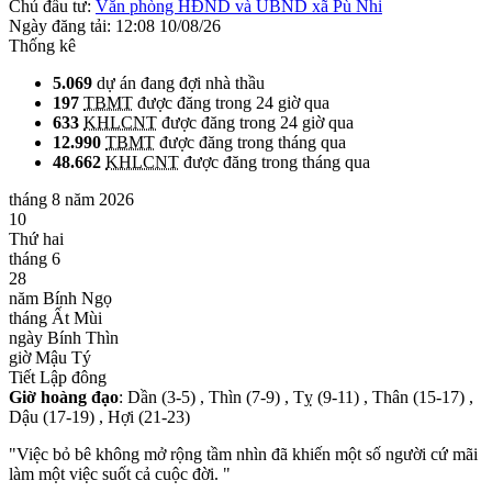
Chủ đầu tư:
Văn phòng HĐND và UBND xã Pù Nhi
Ngày đăng tải:
12:08 10/08/26
Thống kê
5.069
dự án đang đợi nhà thầu
197
TBMT
được đăng trong 24 giờ qua
633
KHLCNT
được đăng trong 24 giờ qua
12.990
TBMT
được đăng trong tháng qua
48.662
KHLCNT
được đăng trong tháng qua
tháng 8 năm 2026
10
Thứ hai
tháng 6
28
năm Bính Ngọ
tháng Ất Mùi
ngày Bính Thìn
giờ Mậu Tý
Tiết Lập đông
Giờ hoàng đạo
: Dần (3-5) , Thìn (7-9) , Tỵ (9-11) , Thân (15-17) ,
Dậu (17-19) , Hợi (21-23)
"Việc bỏ bê không mở rộng tầm nhìn đã khiến một số người cứ mãi
làm một việc suốt cả cuộc đời. "