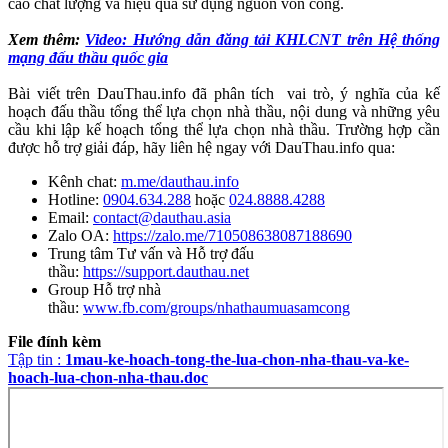
cao chất lượng và hiệu quả sử dụng nguồn vốn công.
Xem thêm:
Video: Hướng dẫn đăng tải KHLCNT trên Hệ thống
mạng đấu thầu quốc gia
Bài viết trên DauThau.info đã phân tích vai trò, ý nghĩa của kế
hoạch đấu thầu tổng thể lựa chọn nhà thầu, nội dung và những yêu
cầu khi lập kế hoạch tổng thể lựa chọn nhà thầu. Trường hợp cần
được hỗ trợ giải đáp, hãy liên hệ ngay với DauThau.info qua:
Kênh chat:
m.me/dauthau.info
Hotline:
0904.634.288
hoặc
024.8888.4288
Email:
contact@dauthau.asia
Zalo OA:
https://zalo.me/710508638087188690
Trung tâm Tư vấn và Hỗ trợ đấu
thầu:
https://support.dauthau.net
Group Hỗ trợ nhà
thầu:
www.fb.com/groups/nhathaumuasamcong
File đính kèm
Tập tin :
1mau-ke-hoach-tong-the-lua-chon-nha-thau-va-ke-
hoach-lua-chon-nha-thau.doc