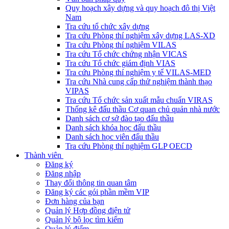
Quy hoạch xây dựng và quy hoạch đô thị Việt
Nam
Tra cứu tổ chức xây dựng
Tra cứu Phòng thí nghiệm xây dựng LAS-XD
Tra cứu Phòng thí nghiệm VILAS
Tra cứu Tổ chức chứng nhận VICAS
Tra cứu Tổ chức giám định VIAS
Tra cứu Phòng thí nghiệm y tế VILAS-MED
Tra cứu Nhà cung cấp thử nghiệm thành thạo
VIPAS
Tra cứu Tổ chức sản xuất mẫu chuẩn VIRAS
Thống kê đấu thầu Cơ quan chủ quản nhà nước
Danh sách cơ sở đào tạo đấu thầu
Danh sách khóa học đấu thầu
Danh sách học viên đấu thầu
Tra cứu Phòng thí nghiệm GLP OECD
Thành viên
Đăng ký
Đăng nhập
Thay đổi thông tin quan tâm
Đăng ký các gói phần mềm VIP
Đơn hàng của bạn
Quản lý Hợp đồng điện tử
Quản lý bộ lọc tìm kiếm
Quản lý điểm