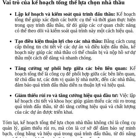
Vai trò của kế hoạch tổng thể lựa chọn nhà thầu
Lập kế hoạch và kiểm soát quá trình đấu thầu:
Kế hoạch
tổng thể giúp xác định các bước cụ thể và thời gian thực hiện
trong quy trình đấu thầu, từ đó giúp các cơ quan chức năng
có thể theo dõi và kiểm soát quá trình này một cách hiệu quả.
Tạo điều kiện thuận lợi cho các nhà thầu:
Bằng cách cung
cấp thông tin chi tiết về các dự án và điều kiện đấu thầu, kế
hoạch này giúp các nhà thầu có thể chuẩn bị và nộp hồ sơ dự
thầu một cách dễ dàng và nhanh chóng.
Tăng cường sự phối hợp giữa các bên liên quan:
Kế
hoạch tổng thể là công cụ để phối hợp giữa các bên liên quan,
từ chủ đầu tư, các đơn vị quản lý nhà nước, đến các nhà thầu,
đảm bảo quá trình đấu thầu diễn ra thuận lợi và hiệu quả.
Giảm thiểu rủi ro và tăng cường hiệu quả đầu tư:
Việc lập
kế hoạch chi tiết và khoa học giúp giảm thiểu các rủi ro trong
quá trình đấu thầu, từ đó tăng cường hiệu quả và chất lượng
của các dự án được triển khai.
Tóm lại, kế hoạch tổng thể lựa chọn nhà thầu không chỉ là công cụ
quản lý, giảm thiểu rủi ro, mà còn là cơ sở để đảm bảo sự minh
bạch, công bằng và hiệu quả trong quá trình đấu thầu, từ đó nâng