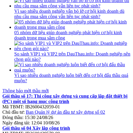
Vì sao nhiều doanh nghiệp vẫn bỏ lỡ cơ hội kinh doanh dù
nhu cầu mua sắm công vẫn liên tục phát sinh?
05 nhóm dữ liệu giúp doanh nghiệp phát hiện cơ hội kinh
doanh trong mua sắm công
So sánh VIP1 và VIP2 trên DauThau.info: Doanh nghiệp nên
chọn gói nào?
Vì sao nhiều doanh nghiệp luôn biết đến cơ hội đấu thầu quá
muộn?
Thông báo mời thầu mới
Gói thầu số 17: Thi công xây dựng và cung cấp lắp đặt thiết bị
(PC) một số hạng mục công trình
Mã TBMT:
IB2600432059-01
Chủ đầu tư:
Ban Quản lý dự án đầu tư xây dựng số 02
Đóng thầu:
15:30 24/08/26
Ngày đăng tải:
12:04 10/08/26
Gói thầu số 04 Xây lắp công trình