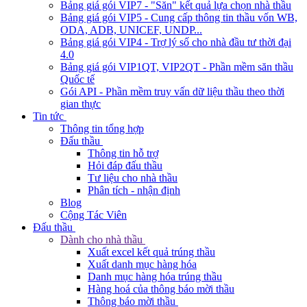
Bảng giá gói VIP7 - "Săn" kết quả lựa chọn nhà thầu
Bảng giá gói VIP5 - Cung cấp thông tin thầu vốn WB,
ODA, ADB, UNICEF, UNDP...
Bảng giá gói VIP4 - Trợ lý số cho nhà đầu tư thời đại
4.0
Bảng giá gói VIP1QT, VIP2QT - Phần mềm săn thầu
Quốc tế
Gói API - Phần mềm truy vấn dữ liệu thầu theo thời
gian thực
Tin tức
Thông tin tổng hợp
Đấu thầu
Thông tin hỗ trợ
Hỏi đáp đấu thầu
Tư liệu cho nhà thầu
Phân tích - nhận định
Blog
Cộng Tác Viên
Đấu thầu
Dành cho nhà thầu
Xuất excel kết quả trúng thầu
Xuất danh mục hàng hóa
Danh mục hàng hóa trúng thầu
Hàng hoá của thông báo mời thầu
Thông báo mời thầu