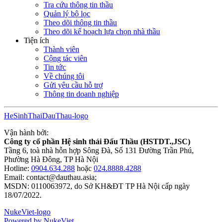
Tra cứu thông tin thầu
Quản lý bộ lọc
Theo dõi thông tin thầu
Theo dõi kế hoạch lựa chọn nhà thầu
Tiện ích
Thành viên
Cộng tác viên
Tin tức
Về chúng tôi
Gửi yêu cầu hỗ trợ
Thông tin doanh nghiệp
HeSinhThaiDauThau-logo
Vận hành bởi:
Công ty cổ phần Hệ sinh thái Đấu Thầu (HSTDT.,JSC)
Tầng 6, toà nhà hỗn hợp Sông Đà, Số 131 Đường Trần Phú,
Phường Hà Đông, TP Hà Nội
Hotline:
0904.634.288
hoặc
024.8888.4288
Email:
contact@dauthau.asia
;
MSDN: 0110063972, do Sở KH&ĐT TP Hà Nội cấp ngày
18/07/2022.
NukeViet-logo
Powered by NukeViet.