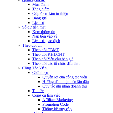
Mua điểm
Tặng điểm
Góp điểm làm từ thiện
Bảng giá
Lịch sử
Số dư tiền mặt
Xem thông tin
Nạp tiền vào ví
Lịch sử giao dịch
Theo dõi tin
Theo dõi TBMT
Theo dõi KHLCNT
Theo dõi Yêu cầu báo giá
Theo dõi các tổ chức đấu thầu
Cộng Tác Viên
Giới thiệu
Quyền lợi của cộng tác viên
Hướng dẫn nhận tiền lần đầu
Quy tắc ghi nhận doanh thu
Tin tức
Công cụ làm việc
Affiliate Marketing
Promotion Code
Thống kê truy cập