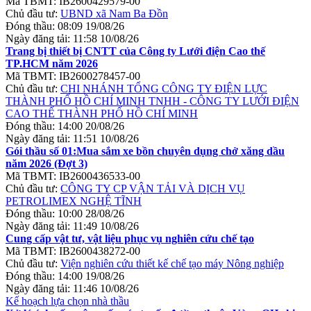
Mã TBMT:
IB2600429579-00
Chủ đầu tư:
UBND xã Nam Ba Đồn
Đóng thầu:
08:09 19/08/26
Ngày đăng tải:
11:58 10/08/26
Trang bị thiết bị CNTT của Công ty Lưới điện Cao thế
TP.HCM năm 2026
Mã TBMT:
IB2600278457-00
Chủ đầu tư:
CHI NHÁNH TỔNG CÔNG TY ĐIỆN LỰC
THÀNH PHỐ HỒ CHÍ MINH TNHH - CÔNG TY LƯỚI ĐIỆN
CAO THẾ THÀNH PHỐ HỒ CHÍ MINH
Đóng thầu:
14:00 20/08/26
Ngày đăng tải:
11:51 10/08/26
Gói thầu số 01:Mua sắm xe bồn chuyên dụng chở xăng dầu
năm 2026 (Đợt 3)
Mã TBMT:
IB2600436533-00
Chủ đầu tư:
CÔNG TY CP VẬN TẢI VÀ DỊCH VỤ
PETROLIMEX NGHỆ TĨNH
Đóng thầu:
10:00 28/08/26
Ngày đăng tải:
11:49 10/08/26
Cung cấp vật tư, vật liệu phục vụ nghiên cứu chế tạo
Mã TBMT:
IB2600438272-00
Chủ đầu tư:
Viện nghiên cứu thiết kế chế tạo máy Nông nghiệp
Đóng thầu:
14:00 19/08/26
Ngày đăng tải:
11:46 10/08/26
Kế hoạch lựa chọn nhà thầu