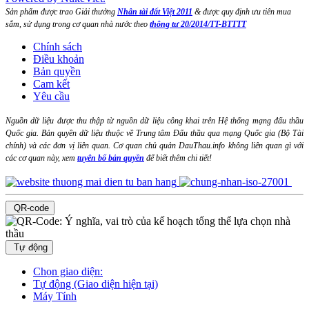
Sản phẩm được trao Giải thưởng
Nhân tài đất Việt 2011
& được quy định ưu tiên mua
sắm, sử dụng trong cơ quan nhà nước theo
thông tư 20/2014/TT-BTTTT
Chính sách
Điều khoản
Bản quyền
Cam kết
Yêu cầu
Nguồn dữ liệu được thu thập từ nguồn dữ liệu công khai trên Hệ thống mạng đấu thầu
Quốc gia. Bản quyền dữ liệu thuộc về Trung tâm Đấu thầu qua mạng Quốc gia (Bộ Tài
chính) và các đơn vị liên quan. Cơ quan chủ quản DauThau.info không liên quan gì với
các cơ quan này, xem
tuyên bố bản quyền
để biết thêm chi tiết!
QR-code
Tự động
Chọn giao diện:
Tự động (Giao diện hiện tại)
Máy Tính