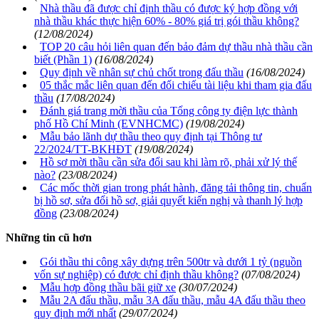
Nhà thầu đã được chỉ định thầu có được ký hợp đồng với
nhà thầu khác thực hiện 60% - 80% giá trị gói thầu không?
(12/08/2024)
TOP 20 câu hỏi liên quan đến bảo đảm dự thầu nhà thầu cần
biết (Phần 1)
(16/08/2024)
Quy định về nhân sự chủ chốt trong đấu thầu
(16/08/2024)
05 thắc mắc liên quan đến đối chiếu tài liệu khi tham gia đấu
thầu
(17/08/2024)
Đánh giá trang mời thầu của Tổng công ty điện lực thành
phố Hồ Chí Minh (EVNHCMC)
(19/08/2024)
Mẫu bảo lãnh dự thầu theo quy định tại Thông tư
22/2024/TT-BKHĐT
(19/08/2024)
Hồ sơ mời thầu cần sửa đổi sau khi làm rõ, phải xử lý thế
nào?
(23/08/2024)
Các mốc thời gian trong phát hành, đăng tải thông tin, chuẩn
bị hồ sơ, sửa đổi hồ sơ, giải quyết kiến nghị và thanh lý hợp
đồng
(23/08/2024)
Những tin cũ hơn
Gói thầu thi công xây dựng trên 500tr và dưới 1 tỷ (nguồn
vốn sự nghiệp) có được chỉ định thầu không?
(07/08/2024)
Mẫu hợp đồng thầu bãi giữ xe
(30/07/2024)
Mẫu 2A đấu thầu, mẫu 3A đấu thầu, mẫu 4A đấu thầu theo
quy định mới nhất
(29/07/2024)