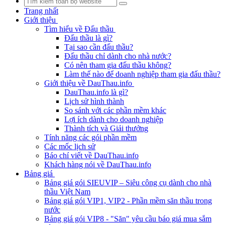
Trang nhất
Giới thiệu
Tìm hiểu về Đấu thầu
Đấu thầu là gì?
Tại sao cần đấu thầu?
Đấu thầu chỉ dành cho nhà nước?
Có nên tham gia đấu thầu không?
Làm thế nào để doanh nghiệp tham gia đấu thầu?
Giới thiệu về DauThau.info
DauThau.info là gì?
Lịch sử hình thành
So sánh với các phần mềm khác
Lợi ích dành cho doanh nghiệp
Thành tích và Giải thưởng
Tính năng các gói phần mềm
Các mốc lịch sử
Báo chí viết về DauThau.info
Khách hàng nói về DauThau.info
Bảng giá
Bảng giá gói SIEUVIP – Siêu công cụ dành cho nhà
thầu Việt Nam
Bảng giá gói VIP1, VIP2 - Phần mềm săn thầu trong
nước
Bảng giá gói VIP8 - "Săn" yêu cầu báo giá mua sắm