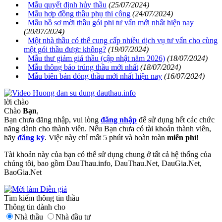
Mẫu quyết định hủy thầu
(25/07/2024)
Mẫu hợp đồng thầu phụ thi công
(24/07/2024)
Mẫu hồ sơ mời thầu gói phi tư vấn mới nhất hiện nay
(20/07/2024)
Một nhà thầu có thể cung cấp nhiều dịch vụ tư vấn cho cùng
một gói thầu được không?
(19/07/2024)
Mẫu thư giảm giá thầu (cập nhật năm 2026)
(18/07/2024)
Mẫu thông báo trúng thầu mới nhất
(18/07/2024)
Mẫu biên bản đóng thầu mới nhất hiện nay
(16/07/2024)
lời chào
Chào
Bạn
,
Bạn chưa đăng nhập, vui lòng
đăng nhập
để sử dụng hết các chức
năng dành cho thành viên. Nếu Bạn chưa có tài khoản thành viên,
hãy
đăng ký
. Việc này chỉ mất 5 phút và hoàn toàn
miễn phí
!
Tài khoản này của bạn có thể sử dụng chung ở tất cả hệ thống của
chúng tôi, bao gồm DauThau.info, DauThau.Net, DauGia.Net,
BaoGia.Net
Tìm kiếm thông tin thầu
Thông tin dành cho
Nhà thầu
Nhà đầu tư