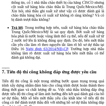
thông tin, có 1 nhà thầu chào thiết bị của hãng CISCO nhưng
cột xuất xứ hàng hóa chào thầu là Trung Quốc/Mexico/Mỹ.
Xin hỏi, nhà thầu ghi xuất xứ như vậy có được đánh giá là
chào thầu hàng hóa có xuất xứ không rõ ràng không? Và có
bị đánh trượt thầu không?
Trả lời
: Trong trường hợp trên, xuất xứ hàng hóa chào thầu
Trung Quốc/Mexico/Mỹ là sai quy định. Bởi xuất xứ hàng
hóa phải là nước hoặc vùng lãnh thổ cụ thể, nếu để xuất xứ từ
2 nước trở lên là không đúng quy định. Do đó, bên mời thầu
cần yêu cầu làm rõ theo nguyên tắc làm rõ hồ sơ dự thầu tại
Điều 16
Nghị định 63/2014/NĐ-CP
. Trường hợp nhà thầu
không làm rõ được xuất xứ hàng hóa bên mời thầu có thể
đánh giá không đạt.
7. Tiến độ thi công không đáp ứng được yêu cầu
Tiến độ thi công là một trong những bước quan trọng trong quá
trình xây dựng nhằm đảm bảo cho công trình được hoàn thành theo
đúng thời gian và chất lượng đề ra. Việc nhà thầu không đáp ứng
được tiến độ thi công sẽ làm ảnh hưởng đến kết quả đánh giá của hồ
sơ dự thầu. Một số bên mời thầu yêu cầu khắt khe về tiến độ thi
công có thể đánh trượt thầu đối với những hồ sơ dự thầu không đáp