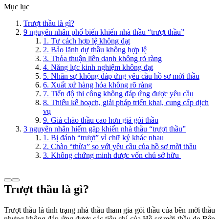
Mục lục
Trượt thầu là gì?
9 nguyên nhân phổ biến khiến nhà thầu “trượt thầu”
1. Tư cách hợp lệ không đạt
2. Bảo lãnh dự thầu không hợp lệ
3. Thỏa thuận liên danh không rõ ràng
4. Năng lực kinh nghiệm không đạt
​​​​​5. Nhân sự không đáp ứng yêu cầu hồ sơ mời thầu
6. Xuất xứ hàng hóa không rõ ràng
7. Tiến độ thi công không đáp ứng được yêu cầu
8. Thiếu kế hoạch, giải pháp triển khai, cung cấp dịch
vụ
9. Giá chào thầu cao hơn giá gói thầu
3 nguyên nhân hiếm gặp khiến nhà thầu “trượt thầu”
1. Bị đánh “trượt” vì chữ ký khác nhau
2. Chào “thừa” so với yêu cầu của hồ sơ mời thầu
3. Không chứng minh được vốn chủ sở hữu
Trượt thầu là gì?
Trượt thầu là tình trạng nhà thầu tham gia gói thầu của bên mời thầu
nhưng không đáp ứng được các tiêu chí của Hồ sơ mời thầu do Bên