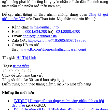
ngân hàng phát hành cũng là nguyên nhân cơ bản dẫn đến tình trạng
trượt thầu của nhiều nhà thầu hiện nay.
Để cập nhật thông tin thầu nhanh chóng, đừng quên
đăng ký gói
phần mềm VIP
trên DauThau.info. Mọi thắc mắc xin liên hệ:
Kênh chat:
m.me/dauthau.info
Hotline:
0904.634.288
hoặc
024.8888.4288
Email:
contact@dauthau.asia
Zalo OA:
https://zalo.me/710508638087188690
Group Hỗ trợ nhà
thầu:
www.fb.com/groups/nhathaumuasamcong
Tác giả:
Hồ Thị Linh
Tags:
trượt thầu
Click để xếp hạng bài viết
Tổng số điểm là: 30 sau 6 lượt xếp hạng
Điểm trung bình theo thang điểm 5 là:
5
/
6
lượt xếp hạng
Những tin mới hơn
[VIDEO] Hướng dẫn sử dụng chức năng phân tích cơ hội
đấu thầu
(20/06/2023)
Đấu thầu rộng rãi là gì? Hình thức đấu thầu rộng rãi áp dụng