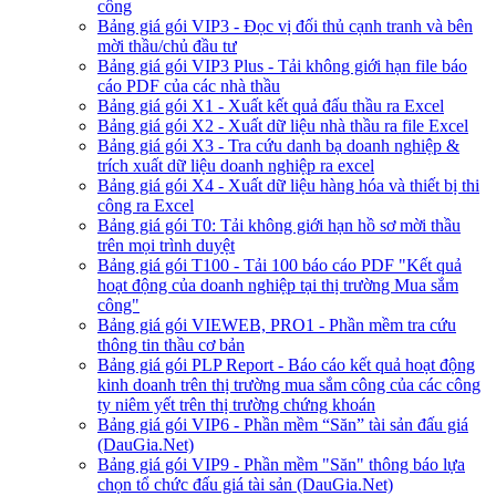
công
Bảng giá gói VIP3 - Đọc vị đối thủ cạnh tranh và bên
mời thầu/chủ đầu tư
Bảng giá gói VIP3 Plus - Tải không giới hạn file báo
cáo PDF của các nhà thầu
Bảng giá gói X1 - Xuất kết quả đấu thầu ra Excel
Bảng giá gói X2 - Xuất dữ liệu nhà thầu ra file Excel
Bảng giá gói X3 - Tra cứu danh bạ doanh nghiệp &
trích xuất dữ liệu doanh nghiệp ra excel
Bảng giá gói X4 - Xuất dữ liệu hàng hóa và thiết bị thi
công ra Excel
Bảng giá gói T0: Tải không giới hạn hồ sơ mời thầu
trên mọi trình duyệt
Bảng giá gói T100 - Tải 100 báo cáo PDF "Kết quả
hoạt động của doanh nghiệp tại thị trường Mua sắm
công"
Bảng giá gói VIEWEB, PRO1 - Phần mềm tra cứu
thông tin thầu cơ bản
Bảng giá gói PLP Report - Báo cáo kết quả hoạt động
kinh doanh trên thị trường mua sắm công của các công
ty niêm yết trên thị trường chứng khoán
Bảng giá gói VIP6 - Phần mềm “Săn” tài sản đấu giá
(DauGia.Net)
Bảng giá gói VIP9 - Phần mềm "Săn" thông báo lựa
chọn tổ chức đấu giá tài sản (DauGia.Net)