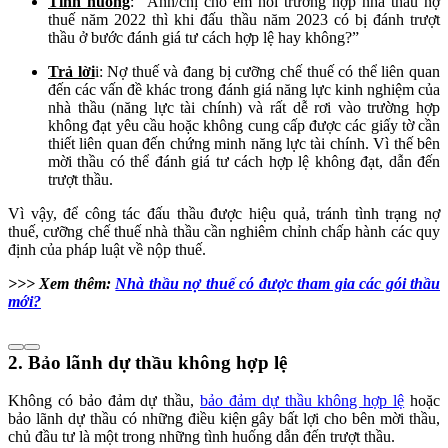
Tình huống
: “Anh/chị cho em hỏi trường hợp nhà thầu nợ
thuế năm 2022 thì khi đấu thầu năm 2023 có bị đánh trượt
thầu ở bước đánh giá tư cách hợp lệ hay không?”
Trả lời
i: Nợ thuế và đang bị cưỡng chế thuế có thể liên quan
đến các vấn đề khác trong đánh giá năng lực kinh nghiệm của
nhà thầu (năng lực tài chính) và rất dễ rơi vào trường hợp
không đạt yêu cầu hoặc không cung cấp được các giấy tờ cần
thiết liên quan đến chứng minh năng lực tài chính. Vì thế bên
mời thầu có thể đánh giá tư cách hợp lệ không đạt, dẫn đến
trượt thầu.
Vì vậy, để công tác đấu thầu được hiệu quả, tránh tình trạng nợ
thuế, cưỡng chế thuế nhà thầu cần nghiêm chỉnh chấp hành các quy
định của pháp luật về nộp thuế.
>>> Xem thêm:
Nhà thầu nợ thuế có được tham gia các gói thầu
mới?
2. Bảo lãnh dự thầu không hợp lệ
Không có bảo đảm dự thầu,
bảo đảm dự thầu không hợp lệ
hoặc
bảo lãnh dự thầu có những điều kiện gây bất lợi cho bên mời thầu,
chủ đầu tư là một trong những tình huống dẫn đến trượt thầu.