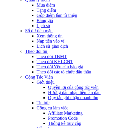
Mua điểm
Tặng điểm
Góp điểm làm từ thiện
Bảng giá
Lịch sử
Số dư tiền mặt
Xem thông tin
Nạp tiền vào ví
Lịch sử giao dịch
Theo dõi tin
Theo dõi TBMT
Theo dõi KHLCNT
Theo dõi Yêu cầu báo giá
Theo dõi các tổ chức đấu thầu
Cộng Tác Viên
Giới thiệu
Quyền lợi của cộng tác viên
Hướng dẫn nhận tiền lần đầu
Quy tắc ghi nhận doanh thu
Tin tức
Công cụ làm việc
Affiliate Marketing
Promotion Code
Thống kê truy cập