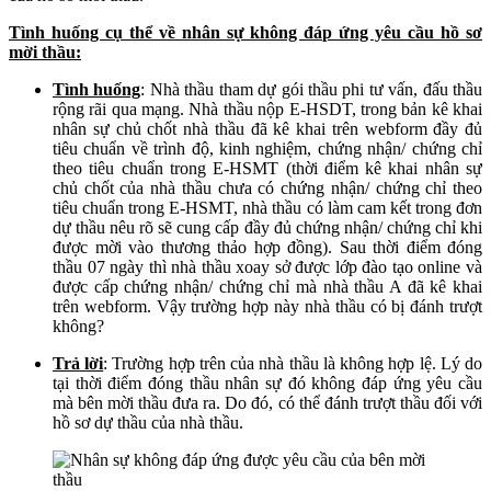
Tình huống cụ thể về nhân sự không đáp ứng yêu cầu hồ sơ
mời thầu:
Tình huống
: Nhà thầu tham dự gói thầu phi tư vấn, đấu thầu
rộng rãi qua mạng. Nhà thầu nộp E-HSDT, trong bản kê khai
nhân sự chủ chốt nhà thầu đã kê khai trên webform đầy đủ
tiêu chuẩn về trình độ, kinh nghiệm, chứng nhận/ chứng chỉ
theo tiêu chuẩn trong E-HSMT (thời điểm kê khai nhân sự
chủ chốt của nhà thầu chưa có chứng nhận/ chứng chỉ theo
tiêu chuẩn trong E-HSMT, nhà thầu có làm cam kết trong đơn
dự thầu nêu rõ sẽ cung cấp đầy đủ chứng nhận/ chứng chỉ khi
được mời vào thương thảo hợp đồng). Sau thời điểm đóng
thầu 07 ngày thì nhà thầu xoay sở được lớp đào tạo online và
được cấp chứng nhận/ chứng chỉ mà nhà thầu A đã kê khai
trên webform. Vậy trường hợp này nhà thầu có bị đánh trượt
không?
Trả lời
: Trường hợp trên của nhà thầu là không hợp lệ. Lý do
tại thời điểm đóng thầu nhân sự đó không đáp ứng yêu cầu
mà bên mời thầu đưa ra. Do đó, có thể đánh trượt thầu đối với
hồ sơ dự thầu của nhà thầu.