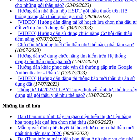
cho những gói thầu nào?
(23/06/2023)
Hướng dẫn nhà thầu nộp HSDT gói thầu thuốc trên Hệ
thống mạng đấu thầu quốc gia mới
(28/06/2023)
[VIDEO] Hướng dẫn đăng tải kế hoạch lựa chọn nhà đầu tư
đối với dự án sử dụng đất
(04/07/2023)
[VIDEO] Hướng dẫn sử dụng chức năng Cơ hội đấu thầu
tiềm năng
(07/07/2023)
Chủ đầu tư không biết đấu thầu như thế nào, phải làm sao?
(10/07/2023)
Hướng dẫn sử dụng chức năng tìm kiếm trên Hệ thống
mạng đấu thầu quốc gia mới
(12/07/2023)
Hướng dẫn khắc phục các vấn đề thường gặp trên Google
Authenticator - Phần 2
(13/07/2023)
[VIDEO] Hướng dẫn đăng tải thông báo mời thầu dự án sử
dụng đất
(17/07/2023)
Thông tư 14/2023/TT-BYT quy định về trình tự, thủ tục xây
dựng giá gói thầu y tế như thế nào?
(18/07/2023)
Những tin cũ hơn
DauThau.info trình bày lại giao diện hiển thị dữ liệu hàng
hóa trong kết quả lựa chọn nhà thầu
(09/06/2023)
Mẫu quyết định phê duyệt kế hoạch lựa chọn nhà thầu mới
nhất tính đến năm 2026
(08/06/2023)
DauThau.info ra mắt phiên bản tiếng Anh phục vụ các nhà