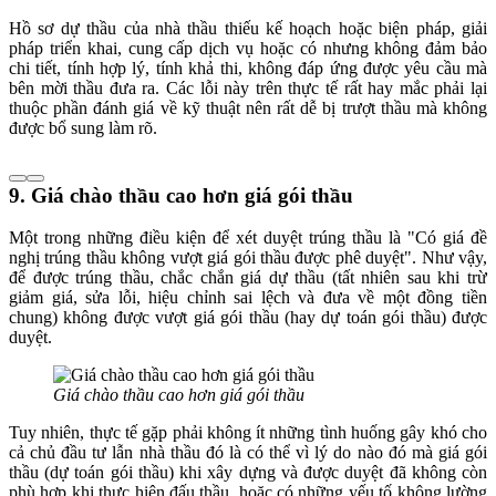
Hồ sơ dự thầu của nhà thầu thiếu kế hoạch hoặc biện pháp, giải
pháp triển khai, cung cấp dịch vụ hoặc có nhưng không đảm bảo
chi tiết, tính hợp lý, tính khả thi, không đáp ứng được yêu cầu mà
bên mời thầu đưa ra. Các lỗi này trên thực tế rất hay mắc phải lại
thuộc phần đánh giá về kỹ thuật nên rất dễ bị trượt thầu mà không
được bổ sung làm rõ.
9. Giá chào thầu cao hơn giá gói thầu
Một trong những điều kiện để xét duyệt trúng thầu là "Có giá đề
nghị trúng thầu không vượt giá gói thầu được phê duyệt". Như vậy,
để được trúng thầu, chắc chắn giá dự thầu (tất nhiên sau khi trừ
giảm giá, sửa lỗi, hiệu chỉnh sai lệch và đưa về một đồng tiền
chung) không được vượt giá gói thầu (hay dự toán gói thầu) được
duyệt.
Giá chào thầu cao hơn giá gói thầu
Tuy nhiên, thực tế gặp phải không ít những tình huống gây khó cho
cả chủ đầu tư lẫn nhà thầu đó là có thể vì lý do nào đó mà giá gói
thầu (dự toán gói thầu) khi xây dựng và được duyệt đã không còn
phù hợp khi thực hiện đấu thầu, hoặc có những yếu tố không lường