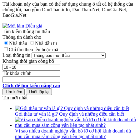
Tài khoản này của bạn có thể sử dụng chung ở tất cả hệ thống của
chúng tôi, bao gồm DauThau.info, DauThau.Net, DauGia.Net,
BaoGia.Net
Tìm kiếm thông tin thầu
Thông tin dành cho
Nhà thầu
Nhà đầu tư
Chỉ tìm theo tên hoặc mã
Loại thông tin
Khoảng thời gian công bố
Từ khóa chính
Click để tìm kiếm nâng cao
Tin mới nhất
Gói thầu tư vấn là gì? Quy định và những điều cần biết
Vì sao nhiều doanh nghiệp vẫn bỏ lỡ cơ hội kinh doanh dù
nhu cầu mua sắm công vẫn liên tục phát sinh?