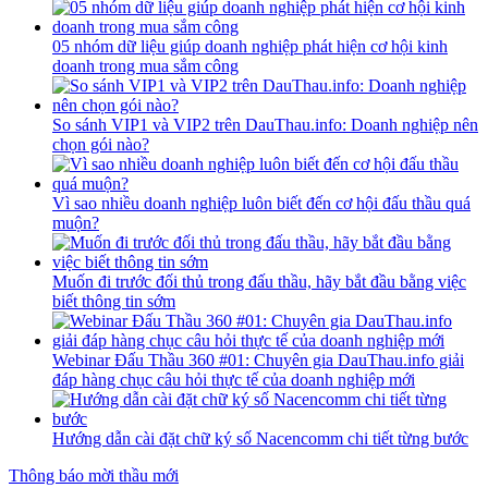
05 nhóm dữ liệu giúp doanh nghiệp phát hiện cơ hội kinh
doanh trong mua sắm công
So sánh VIP1 và VIP2 trên DauThau.info: Doanh nghiệp nên
chọn gói nào?
Vì sao nhiều doanh nghiệp luôn biết đến cơ hội đấu thầu quá
muộn?
Muốn đi trước đối thủ trong đấu thầu, hãy bắt đầu bằng việc
biết thông tin sớm
Webinar Đấu Thầu 360 #01: Chuyên gia DauThau.info giải
đáp hàng chục câu hỏi thực tế của doanh nghiệp mới
Hướng dẫn cài đặt chữ ký số Nacencomm chi tiết từng bước
Thông báo mời thầu mới