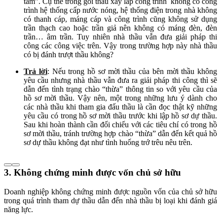
tấm”. Cụ thể trong gói thầu xây lắp công trình không có công
trình hệ thống cấp nước nóng, hệ thống điện trong nhà không
có thanh cáp, máng cáp và công trình cũng không sử dụng
trần thạch cao hoặc trần giả nên không có máng đèn, đèn
trần… âm trần. Tuy nhiên nhà thầu vẫn đưa giải pháp thi
công các công việc trên. Vậy trong trường hợp này nhà thầu
có bị đánh trượt thầu không?
Trả lời
: Nếu trong hồ sơ mời thầu của bên mời thầu không
yêu cầu nhưng nhà thầu vẫn đưa ra giải pháp thi công thì sẽ
dẫn đến tình trạng chào “thừa” thông tin so với yêu cầu của
hồ sơ mời thầu. Vậy nên, một trong những lưu ý dành cho
các nhà thầu khi tham gia đấu thầu là cần đọc thật kỹ những
yêu cầu có trong hồ sơ mời thầu trước khi lập hồ sơ dự thầu.
Sau khi hoàn thành cần đối chiếu với các tiêu chí có trong hồ
sơ mời thầu, tránh trường hợp chào “thừa” dẫn đến kết quả hồ
sơ dự thầu không đạt như tình huống trớ trêu nêu trên.
3. Không chứng minh được vốn chủ sở hữu
Doanh nghiệp không chứng minh được nguồn vốn của chủ sở hữu
trong quá trình tham dự thầu dẫn đến nhà thầu bị loại khi đánh giá
năng lực.