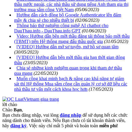
thầu nước ngoài, các nhà thầu sử dụng tiếng Anh tham gia thị
trường mua sắm công Việt Nam
(05/06/2023)
Hướng dẫn cách đồng bộ Google Authenticator lên đám
mây & chia sẻ cho nhiều thiết bị
(02/06/2023)
Thông báo thử nghiệm công nghệ AI chatbot cho
DauThau.info - DauThau.info GPT
(01/06/2023)
Video: Hướng dẫn bên mời thầu đăng tải thông báo mời thầu
(TBMT) trên Hệ thống mạng đấu thầu quốc gia
(31/05/2023)
[VIDEO] Hướng dẫn mở sơ tuyển, mở hồ sơ quan tâm
(30/05/2023)
[VIDEO] Hướng dẫn bên mời thầu gia hạn thời gian đóng
thầu
(23/05/2023)
Chia sẻ những kinh nghiệm quan trọng khi tham dự thầu
qua mạng
(22/05/2023)
Muốn công khai minh bạch & nâng cao khả năng tự giám
sát thì Hệ thống Mua sắm công cần quản lý cơ sở dữ liệu các
nhà thầu tư vấn một cách khoa học hơn
(17/05/2023)
lời chào
Chào
Bạn
,
Bạn chưa đăng nhập, vui lòng
đăng nhập
để sử dụng hết các chức
năng dành cho thành viên. Nếu Bạn chưa có tài khoản thành viên,
hãy
đăng ký
. Việc này chỉ mất 5 phút và hoàn toàn
miễn phí
!