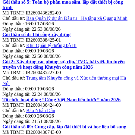
Gói thầu số 5: Toàn bộ phần mua sắm, lắp đặt thiết bị công
trình
Mã TBMT:
IB2600436282-00
Chủ đầu tư:
Ban Quản lý dự án Đầu tư - Hạ tầng xã Quang Minh
Đóng thầu:
16:00 17/08/26
Ngày đăng tải:
22:53 08/08/26
Gói thầu số 4: Thi công xây dựng
Mã TBMT:
IB2600388425-01
Chủ đầu tư:
Khu Quản lý đường bộ III
Đóng thầu:
09:00 19/08/26
Ngày đăng tải:
22:50 08/08/26
Gói 2: Xây dựng các phóng sự, clip, TVC, bài viết, tin tuyên
truyền về hoạt động Khuyến công năm 2026
Mã TBMT:
IB2600435227-00
Chủ đầu tư:
Trung tâm Khuyến công và Xúc tiến thương mại Hà
Nội
Đóng thầu:
09:00 19/08/26
Ngày đăng tải:
22:24 08/08/26
Tổ chức hoạt động “Cùng Việt Nam tiến bước” năm 2026
Mã TBMT:
IB2600436424-00
Chủ đầu tư:
Báo Nhân Dân
Đóng thầu:
08:00 26/08/26
Ngày đăng tải:
21:51 08/08/26
Gói thầu số 09: Cung cấp, lắp đặt thiết bị và học liệu bổ sung
Mã TBMT:
IB2600436743-00