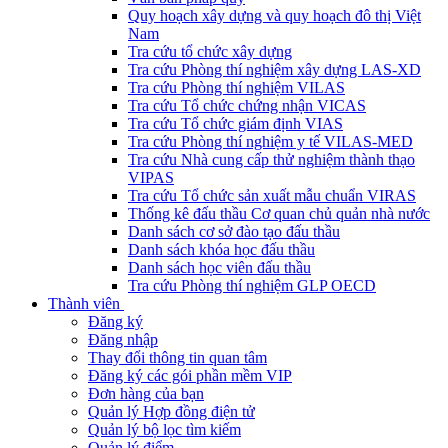
Quy hoạch xây dựng và quy hoạch đô thị Việt
Nam
Tra cứu tổ chức xây dựng
Tra cứu Phòng thí nghiệm xây dựng LAS-XD
Tra cứu Phòng thí nghiệm VILAS
Tra cứu Tổ chức chứng nhận VICAS
Tra cứu Tổ chức giám định VIAS
Tra cứu Phòng thí nghiệm y tế VILAS-MED
Tra cứu Nhà cung cấp thử nghiệm thành thạo
VIPAS
Tra cứu Tổ chức sản xuất mẫu chuẩn VIRAS
Thống kê đấu thầu Cơ quan chủ quản nhà nước
Danh sách cơ sở đào tạo đấu thầu
Danh sách khóa học đấu thầu
Danh sách học viên đấu thầu
Tra cứu Phòng thí nghiệm GLP OECD
Thành viên
Đăng ký
Đăng nhập
Thay đổi thông tin quan tâm
Đăng ký các gói phần mềm VIP
Đơn hàng của bạn
Quản lý Hợp đồng điện tử
Quản lý bộ lọc tìm kiếm
Quản lý điểm