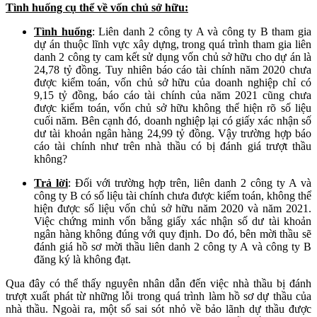
Tình huống cụ thể về vốn chủ sở hữu:
Tình huống
: Liên danh 2 công ty A và công ty B tham gia
dự án thuộc lĩnh vực xây dựng, trong quá trình tham gia liên
danh 2 công ty cam kết sử dụng vốn chủ sở hữu cho dự án là
24,78 tỷ đồng. Tuy nhiên báo cáo tài chính năm 2020 chưa
được kiểm toán, vốn chủ sở hữu của doanh nghiệp chỉ có
9,15 tỷ đồng, báo cáo tài chính của năm 2021 cũng chưa
được kiểm toán, vốn chủ sở hữu không thể hiện rõ số liệu
cuối năm. Bên cạnh đó, doanh nghiệp lại có giấy xác nhận số
dư tài khoản ngân hàng 24,99 tỷ đồng. Vậy trường hợp báo
cáo tài chính như trên nhà thầu có bị đánh giá trượt thầu
không?
Trả lời
: Đối với trường hợp trên, liên danh 2 công ty A và
công ty B có số liệu tài chính chưa được kiểm toán, không thể
hiện được số liệu vốn chủ sở hữu năm 2020 và năm 2021.
Việc chứng minh vốn bằng giấy xác nhận số dư tài khoản
ngân hàng không đúng với quy định. Do đó, bên mời thầu sẽ
đánh giá hồ sơ mời thầu liên danh 2 công ty A và công ty B
đăng ký là không đạt.
Qua đây có thể thấy nguyên nhân dẫn đến việc nhà thầu bị đánh
trượt xuất phát từ những lỗi trong quá trình làm hồ sơ dự thầu của
nhà thầu. Ngoài ra, một số sai sót nhỏ về bảo lãnh dự thầu được