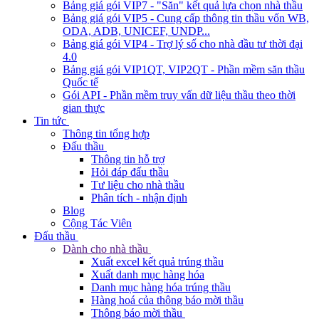
Bảng giá gói VIP7 - "Săn" kết quả lựa chọn nhà thầu
Bảng giá gói VIP5 - Cung cấp thông tin thầu vốn WB,
ODA, ADB, UNICEF, UNDP...
Bảng giá gói VIP4 - Trợ lý số cho nhà đầu tư thời đại
4.0
Bảng giá gói VIP1QT, VIP2QT - Phần mềm săn thầu
Quốc tế
Gói API - Phần mềm truy vấn dữ liệu thầu theo thời
gian thực
Tin tức
Thông tin tổng hợp
Đấu thầu
Thông tin hỗ trợ
Hỏi đáp đấu thầu
Tư liệu cho nhà thầu
Phân tích - nhận định
Blog
Cộng Tác Viên
Đấu thầu
Dành cho nhà thầu
Xuất excel kết quả trúng thầu
Xuất danh mục hàng hóa
Danh mục hàng hóa trúng thầu
Hàng hoá của thông báo mời thầu
Thông báo mời thầu