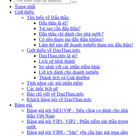
Trang nhất
Giới thiệu
Tìm hiểu về Đấu thầu
Đấu thầu là gì?
Tại sao cần đấu thầu?
Đấu thầu chỉ dành cho nhà nước?
Có nên tham gia đấu thầu không?
Làm thế nào để doanh nghiệp tham gia đấu thầu?
Giới thiệu về DauThau.info
DauThau.info là gì?
Lịch sử hình thành
So sánh với các phần mềm khác
Lợi ích dành cho doanh nghiệp
Thành tích và Giải thưởng
Tính năng các gói phần mềm
Các mốc lịch sử
Báo chí viết về DauThau.info
Khách hàng nói về DauThau.info
Bảng giá
Bảng giá gói SIEUVIP – Siêu công cụ dành cho nhà
thầu Việt Nam
Bảng giá gói VIP1, VIP2 - Phần mềm săn thầu trong
nước
Bảng giá gói VIP8 - "Săn" yêu cầu báo giá mua sắm