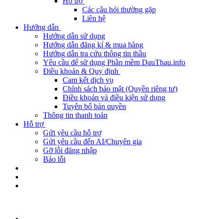
Hỗ trợ
Các câu hỏi thường gặp
Liên hệ
Hướng dẫn
Hướng dẫn sử dụng
Hướng dẫn đăng kí & mua hàng
Hướng dẫn tra cứu thông tin thầu
Yêu cầu để sử dụng Phần mềm DauThau.info
Điều khoản & Quy định
Cam kết dịch vụ
Chính sách bảo mật (Quyền riêng tư)
Điều khoản và điều kiện sử dụng
Tuyên bố bản quyền
Thông tin thanh toán
Hỗ trợ
Gửi yêu cầu hỗ trợ
Gửi yêu cầu đến AI/Chuyên gia
Gỡ lỗi đăng nhập
Báo lỗi