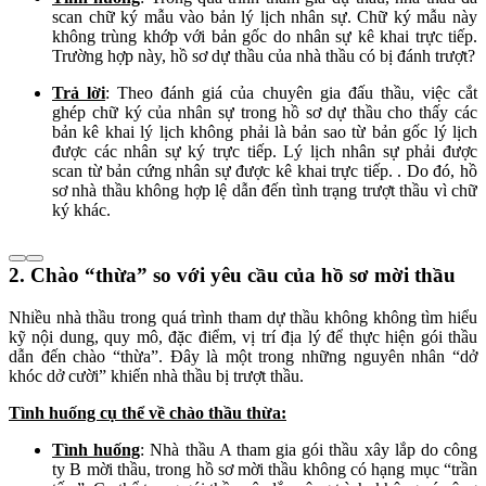
scan chữ ký mẫu vào bản lý lịch nhân sự. Chữ ký mẫu này
không trùng khớp với bản gốc do nhân sự kê khai trực tiếp.
Trường hợp này, hồ sơ dự thầu của nhà thầu có bị đánh trượt?
Trả lời
: Theo đánh giá của chuyên gia đấu thầu, việc cắt
ghép chữ ký của nhân sự trong hồ sơ dự thầu cho thấy các
bản kê khai lý lịch không phải là bản sao từ bản gốc lý lịch
được các nhân sự ký trực tiếp. Lý lịch nhân sự phải được
scan từ bản cứng nhân sự được kê khai trực tiếp. . Do đó, hồ
sơ nhà thầu không hợp lệ dẫn đến tình trạng trượt thầu vì chữ
ký khác.
2. Chào “thừa” so với yêu cầu của hồ sơ mời thầu
Nhiều nhà thầu trong quá trình tham dự thầu không không tìm hiểu
kỹ nội dung, quy mô, đặc điểm, vị trí địa lý để thực hiện gói thầu
dẫn đến chào “thừa”. Đây là một trong những nguyên nhân “dở
khóc dở cười” khiến nhà thầu bị trượt thầu.
Tình huống cụ thể về chào thầu thừa:
Tình huống
: Nhà thầu A tham gia gói thầu xây lắp do công
ty B mời thầu, trong hồ sơ mời thầu không có hạng mục “trần