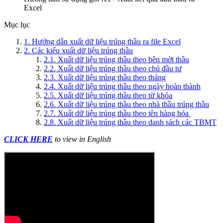
Excel
Mục lục
1. Hướng dẫn xuất dữ liệu trúng thầu ra file Excel
2. Các kiểu xuất dữ liệu trúng thầu
2.1. Xuất dữ liệu trúng thầu theo bên mời thầu
2.2. Xuất dữ liệu trúng thầu theo chủ đầu tư
2.3. Xuất dữ liệu trúng thầu theo tháng
2.4. Xuất dữ liệu trúng thầu theo ngày hoàn thành
2.5. Xuất dữ liệu trúng thầu theo từ khóa
2.6. Xuất dữ liệu trúng thầu theo nhà thầu trúng thầu
2.7. Xuất dữ liệu trúng thầu theo tên hàng hóa
2.8. Xuất dữ liệu trúng thầu theo danh sách các TBMT
CLICK HERE
to view in English