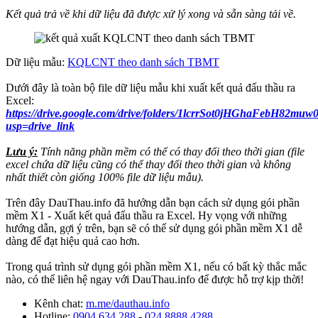
Kết quả trả về khi dữ liệu đã được xử lý xong và sẵn sàng tải về.
Dữ liệu mẫu:
KQLCNT theo danh sách TBMT
Dưới đây là toàn bộ file dữ liệu mẫu khi xuất kết quả đấu thầu ra
Excel:
https://drive.google.com/drive/folders/1lcrrSot0jHGhaFebH82
usp=drive_link
Lưu ý:
Tính năng phần mềm có thể có thay đổi theo thời gian (file
excel chứa dữ liệu cũng có thể thay đổi theo thời gian và không
nhất thiết còn giống 100% file dữ liệu mẫu).
Trên đây DauThau.info đã hướng dẫn bạn cách sử dụng gói phần
mềm X1 - Xuất kết quả đấu thầu ra Excel. Hy vọng với những
hướng dẫn, gợi ý trên, bạn sẽ có thể sử dụng gói phần mềm X1 dễ
dàng để đạt hiệu quả cao hơn.
Trong quá trình sử dụng gói phần mềm X1, nếu có bất kỳ thắc mắc
nào, có thể liên hệ ngay với DauThau.info để được hỗ trợ kịp thời!
Kênh chat:
m.me/dauthau.info
Hotline:
0904.634.288
-
024.8888.4288