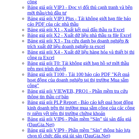
công
Bảng giá gói VIP3 - Đọc vị đối thủ cạnh tranh và bên
mời thầu/chủ đầu tư
Bảng giá gói VIP3 Plus - Tải không giới hạn file báo
cáo PDF của các nhà thầu
Bảng giá gói X1 - Xuất kết quả đấu thầu ra Excel
Bảng giá gói X2 - Xuất dữ liệu nhà thầu ra file Excel
Bảng giá gói X3 - Tra cứu danh bạ doanh nghiệp &
trích xuất dữ liệu doanh nghiệp ra excel
Bảng giá gói X4 - Xuất dữ liệu hàng hóa và thiết bị thi
công ra Excel
Bảng giá gói T0: Tải không giới hạn hồ sơ mời thầu
trên mọi trình duyệt
Bảng giá gói T100 - Tải 100 báo cáo PDF "Kết quả
hoạt động của doanh nghiệp tại thị trường Mua sắm
công"
Bảng giá gói VIEWEB, PRO1 - Phần mềm tra cứu
thông tin thầu cơ bản
Bảng giá gói PLP Report - Báo cáo kết quả hoạt động
kinh doanh trên thị trường mua sắm công của các công
ty niêm yết trên thị trường chứng khoán
Bảng giá gói VIP6 - Phần mềm “Săn” tài sản đấu giá
(DauGia.Net)
Bảng giá gói VIP9 - Phần mềm "Săn" thông báo lựa
chọn tổ chức đấu giá tài sản (DauGia.Net)