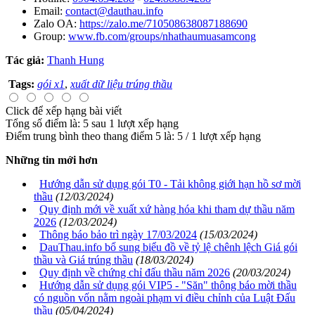
Email:
contact@dauthau.info
Zalo OA:
https://zalo.me/710508638087188690
Group:
www.fb.com/groups/nhathaumuasamcong
Tác giả:
Thanh Hung
Tags:
gói x1
,
xuất dữ liệu trúng thầu
Click để xếp hạng bài viết
Tổng số điểm là: 5 sau 1 lượt xếp hạng
Điểm trung bình theo thang điểm 5 là:
5
/
1
lượt xếp hạng
Những tin mới hơn
Hướng dẫn sử dụng gói T0 - Tải không giới hạn hồ sơ mời
thầu
(12/03/2024)
Quy định mới về xuất xứ hàng hóa khi tham dự thầu năm
2026
(12/03/2024)
Thông báo bảo trì ngày 17/03/2024
(15/03/2024)
DauThau.info bổ sung biểu đồ về tỷ lệ chênh lệch Giá gói
thầu và Giá trúng thầu
(18/03/2024)
Quy định về chứng chỉ đấu thầu năm 2026
(20/03/2024)
Hướng dẫn sử dụng gói VIP5 - "Săn" thông báo mời thầu
có nguồn vốn nằm ngoài phạm vi điều chỉnh của Luật Đấu
thầu
(05/04/2024)