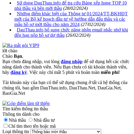
Sử dụng DauThau.info để tra cứu Bảng xếp hạng TOP 10
nhà thầu và bên mời thầu
(28/02/2024)
Những điểm khác biệt của Thông tư 01/2024/TT-BKHĐT
mới của Bộ kế hoạch đầu tư về hướng dẫn đấu thầu và các
mẫu hồ sơ mời thầu cho năm 2024
(27/02/2024)
DauThau.info bổ sung chức năng nhận email nhắc nhở khi
đến hạn nộp hồ sơ dự thầu
(26/02/2024)
lời chào
Chào
Bạn
,
Bạn chưa đăng nhập, vui lòng
đăng nhập
để sử dụng hết các chức
năng dành cho thành viên. Nếu Bạn chưa có tài khoản thành viên,
hãy
đăng ký
. Việc này chỉ mất 5 phút và hoàn toàn
miễn phí
!
Tài khoản này của bạn có thể sử dụng chung ở tất cả hệ thống của
chúng tôi, bao gồm DauThau.info, DauThau.Net, DauGia.Net,
BaoGia.Net
Tìm kiếm thông tin thầu
Thông tin dành cho
Nhà thầu
Nhà đầu tư
Chỉ tìm theo tên hoặc mã
Loại thông tin