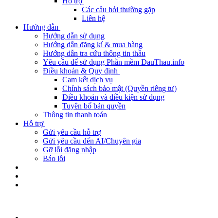
Hỗ trợ
Các câu hỏi thường gặp
Liên hệ
Hướng dẫn
Hướng dẫn sử dụng
Hướng dẫn đăng kí & mua hàng
Hướng dẫn tra cứu thông tin thầu
Yêu cầu để sử dụng Phần mềm DauThau.info
Điều khoản & Quy định
Cam kết dịch vụ
Chính sách bảo mật (Quyền riêng tư)
Điều khoản và điều kiện sử dụng
Tuyên bố bản quyền
Thông tin thanh toán
Hỗ trợ
Gửi yêu cầu hỗ trợ
Gửi yêu cầu đến AI/Chuyên gia
Gỡ lỗi đăng nhập
Báo lỗi