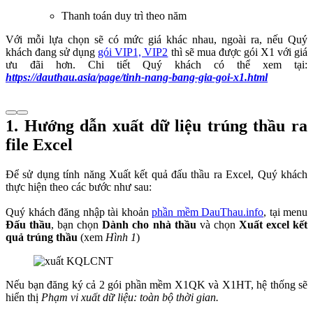
Thanh toán duy trì theo năm
Với mỗi lựa chọn sẽ có mức giá khác nhau, ngoài ra, nếu Quý
khách đang sử dụng
gói VIP1, VIP2
thì sẽ mua được gói X1 với giá
ưu đãi hơn. Chi tiết Quý khách có thể xem tại:
https://dauthau.asia/page/tinh-nang-bang-gia-goi-x1.html
1. Hướng dẫn xuất dữ liệu trúng thầu ra
file Excel
Để sử dụng tính năng Xuất kết quả đấu thầu ra Excel, Quý khách
thực hiện theo các bước như sau:
Quý khách đăng nhập tài khoản
phần mềm DauThau.info
, tại menu
Đấu thầu
, bạn chọn
Dành cho nhà thầu
và chọn
Xuất excel kết
quả trúng thầu
(xem
Hình 1
)
Nếu bạn đăng ký cả 2 gói phần mềm X1QK và X1HT, hệ thống sẽ
hiển thị
Phạm vi xuất dữ liệu: toàn bộ thời gian.