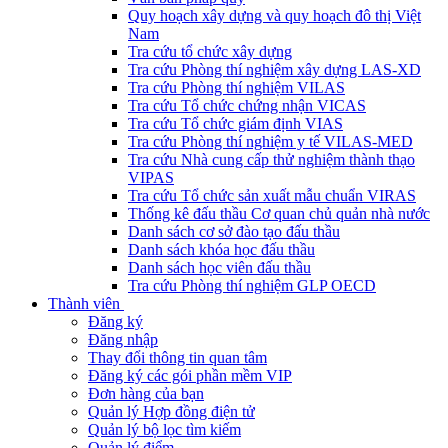
Quy hoạch xây dựng và quy hoạch đô thị Việt
Nam
Tra cứu tổ chức xây dựng
Tra cứu Phòng thí nghiệm xây dựng LAS-XD
Tra cứu Phòng thí nghiệm VILAS
Tra cứu Tổ chức chứng nhận VICAS
Tra cứu Tổ chức giám định VIAS
Tra cứu Phòng thí nghiệm y tế VILAS-MED
Tra cứu Nhà cung cấp thử nghiệm thành thạo
VIPAS
Tra cứu Tổ chức sản xuất mẫu chuẩn VIRAS
Thống kê đấu thầu Cơ quan chủ quản nhà nước
Danh sách cơ sở đào tạo đấu thầu
Danh sách khóa học đấu thầu
Danh sách học viên đấu thầu
Tra cứu Phòng thí nghiệm GLP OECD
Thành viên
Đăng ký
Đăng nhập
Thay đổi thông tin quan tâm
Đăng ký các gói phần mềm VIP
Đơn hàng của bạn
Quản lý Hợp đồng điện tử
Quản lý bộ lọc tìm kiếm
Quản lý điểm