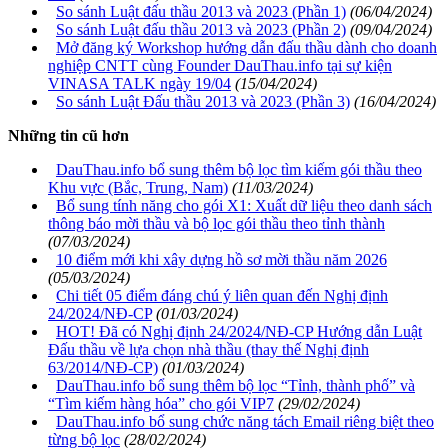
So sánh Luật đấu thầu 2013 và 2023 (Phần 1)
(06/04/2024)
So sánh Luật đấu thầu 2013 và 2023 (Phần 2)
(09/04/2024)
Mở đăng ký Workshop hướng dẫn đấu thầu dành cho doanh
nghiệp CNTT cùng Founder DauThau.info tại sự kiện
VINASA TALK ngày 19/04
(15/04/2024)
So sánh Luật Đấu thầu 2013 và 2023 (Phần 3)
(16/04/2024)
Những tin cũ hơn
DauThau.info bổ sung thêm bộ lọc tìm kiếm gói thầu theo
Khu vực (Bắc, Trung, Nam)
(11/03/2024)
Bổ sung tính năng cho gói X1: Xuất dữ liệu theo danh sách
thông báo mời thầu và bộ lọc gói thầu theo tỉnh thành
(07/03/2024)
10 điểm mới khi xây dựng hồ sơ mời thầu năm 2026
(05/03/2024)
Chi tiết 05 điểm đáng chú ý liên quan đến Nghị định
24/2024/NĐ-CP
(01/03/2024)
HOT! Đã có Nghị định 24/2024/NĐ-CP Hướng dẫn Luật
Đấu thầu về lựa chọn nhà thầu (thay thế Nghị định
63/2014/NĐ-CP)
(01/03/2024)
DauThau.info bổ sung thêm bộ lọc “Tỉnh, thành phố” và
“Tìm kiếm hàng hóa” cho gói VIP7
(29/02/2024)
DauThau.info bổ sung chức năng tách Email riêng biệt theo
từng bộ lọc
(28/02/2024)