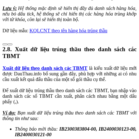
Lưu ý:
Hệ thống mặc định sẽ hiển thị đầy đủ danh sách hàng hóa,
nếu bỏ dấu tick, hệ thống sẽ chỉ hiển thị các hàng hóa trùng khớp
với từ khóa, còn lại sẽ hiển thị toàn bộ.
Dữ liệu mẫu:
KQLCNT theo tên hàng hóa trúng thầu
2.8. Xuất dữ liệu trúng thầu theo danh sách các
TBMT
Xuất dữ liệu theo danh sách các TBMT
là kiểu xuất dữ liệu mới
được DauThau.info bổ sung gần đây, phù hợp với những ai có nhu
cầu xuất kết quả đấu thầu của một số gói thầu cụ thể.
Để xuất dữ liệu trúng thầu theo danh sách các TBMT, bạn nhập vào
danh sách các số TBMT cần xuất, phân cách nhau bằng một dấu
phẩy (,).
Ví dụ:
Bạn xuất dữ liệu trúng thầu theo danh sách các TBMT với
thông tin như sau:
Thông báo mời thầu:
IB2300383804-00, IB2400030123-00,
IB2400030121-00