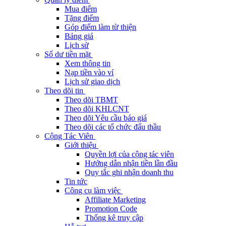
Mua điểm
Tặng điểm
Góp điểm làm từ thiện
Bảng giá
Lịch sử
Số dư tiền mặt
Xem thông tin
Nạp tiền vào ví
Lịch sử giao dịch
Theo dõi tin
Theo dõi TBMT
Theo dõi KHLCNT
Theo dõi Yêu cầu báo giá
Theo dõi các tổ chức đấu thầu
Cộng Tác Viên
Giới thiệu
Quyền lợi của cộng tác viên
Hướng dẫn nhận tiền lần đầu
Quy tắc ghi nhận doanh thu
Tin tức
Công cụ làm việc
Affiliate Marketing
Promotion Code
Thống kê truy cập