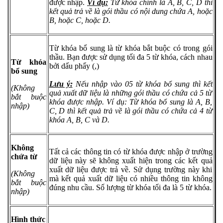
được nhập.
Ví dụ:
Từ khóa chính là A, B, C, D thì
kết quả trả về là gói thầu có nội dung chứa A, hoặc
B, hoặc C, hoặc D.
Từ khóa bổ sung là từ khóa bắt buộc có trong gói
thầu. Bạn được sử dụng tối đa 5 từ khóa, cách nhau
Từ khóa
bởi dấu phẩy (,)
bổ sung
Lưu ý:
Nếu nhập vào 05 từ khóa bổ sung thì kết
(Không
quả xuất dữ liệu là những gói thầu có chứa cả 5 từ
bắt buộc
khóa được nhập. Ví dụ: Từ khóa bổ sung là A, B,
nhập)
C, D thì kết quả trả về là gói thầu có chứa cả 4 từ
khóa A, B, C và D.
Không
Tất cả các thông tin có từ khóa được nhập ở trường
chứa từ
dữ liệu này sẽ không xuất hiện trong các kết quả
xuất dữ liệu được trả về. Sử dụng trường này khi
(Không
mà kết quả xuất dữ liệu có nhiều thông tin không
bắt buộc
đúng nhu cầu. Số lượng từ khóa tối đa là 5 từ khóa.
nhập)
Hình thức