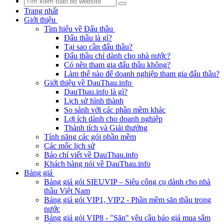
Trang nhất
Giới thiệu
Tìm hiểu về Đấu thầu
Đấu thầu là gì?
Tại sao cần đấu thầu?
Đấu thầu chỉ dành cho nhà nước?
Có nên tham gia đấu thầu không?
Làm thế nào để doanh nghiệp tham gia đấu thầu?
Giới thiệu về DauThau.info
DauThau.info là gì?
Lịch sử hình thành
So sánh với các phần mềm khác
Lợi ích dành cho doanh nghiệp
Thành tích và Giải thưởng
Tính năng các gói phần mềm
Các mốc lịch sử
Báo chí viết về DauThau.info
Khách hàng nói về DauThau.info
Bảng giá
Bảng giá gói SIEUVIP – Siêu công cụ dành cho nhà
thầu Việt Nam
Bảng giá gói VIP1, VIP2 - Phần mềm săn thầu trong
nước
Bảng giá gói VIP8 - "Săn" yêu cầu báo giá mua sắm