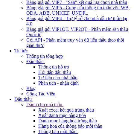
Bảng giá gói VIP7 - "Săn" kết quả lựa chọn nhà thầu
Bảng giá gói VIP5 - Cung cấp thông tin thầu vốn WB,
ODA, ADB, UNICEF, UNDP...
Bảng giá gói VIP4 - Trợ lý số cho nhà đầu tư thời đại
4.0
Bảng giá gói VIP1QT, VIP2QT - Phần mềm săn thầu
Quốc tế
Gói API - Phần mềm truy vấn dữ liệu thầu theo thời
gian thực
Tin tức
Thông tin tổng hợp
Đấu thầu
Thông tin hỗ trợ
Hỏi đáp đấu thầu
Tư liệu cho nhà thầu
Phân tích - nhận định
Blog
Cộng Tác Viên
Đấu thầu
Dành cho nhà thầu
Xuất excel kết quả trúng thầu
Xuất danh mục hàng hóa
Danh mục hàng hóa trúng thầu
Hàng hoá của thông báo mời thầu
Thông báo mời thầu