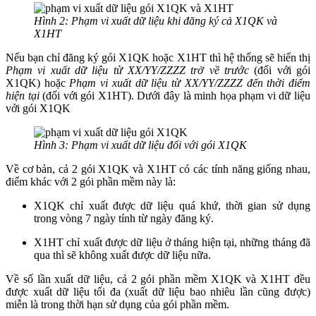
Hình 2: Phạm vi xuất dữ liệu khi đăng ký cả X1QK và
X1HT
Nếu bạn chỉ đăng ký gói X1QK hoặc X1HT thì hệ thống sẽ hiển thị
Phạm vi xuất dữ liệu từ XX/YY/ZZZZ trở về trước
(đối với gói
X1QK) hoặc
Phạm vi xuất dữ liệu từ XX/YY/ZZZZ đến thời điểm
hiện tại
(đối với gói X1HT). Dưới đây là minh họa phạm vi dữ liệu
với gói X1QK
Hình 3: Phạm vi xuất dữ liệu đối với gói X1QK
Về cơ bản, cả 2 gói X1QK và X1HT có các tính năng giống nhau,
điểm khác với 2 gói phần mềm này là:
X1QK chỉ xuất được dữ liệu quá khứ, thời gian sử dụng
trong vòng 7 ngày tính từ ngày đăng ký.
X1HT chỉ xuất được dữ liệu ở tháng hiện tại, những tháng đã
qua thì sẽ không xuất được dữ liệu nữa.
Về số lần xuất dữ liệu, cả 2 gói phần mềm X1QK và X1HT đều
được xuất dữ liệu tối đa (xuất dữ liệu bao nhiêu lần cũng được)
miễn là trong thời hạn sử dụng của gói phần mềm.