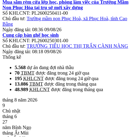
Mua sắm rèm cửa lớp học, phòng làm việc của Trường Mầm
Non Phục Hòa tại trụ sở mới xây dựng
Số KHLCNT:
PL2600250411-00
Chủ đầu tư:
Trường mầm non Phục Hoà, xã Phục Hoà, tỉnh Cao
Bằng
Ngày đăng tải:
08:36 09/08/26
Cung cấp bàn ghế học sinh
Số KHLCNT:
PL2600250301-00
Chủ đầu tư:
TRƯỜNG TIỂU HỌC THỊ TRẤN CÀNH NÀNG
Ngày đăng tải:
08:18 09/08/26
Thống kê
5.568
dự án đang đợi nhà thầu
70
TBMT
được đăng trong 24 giờ qua
195
KHLCNT
được đăng trong 24 giờ qua
13.086
TBMT
được đăng trong tháng qua
48.989
KHLCNT
được đăng trong tháng qua
tháng 8 năm 2026
9
Chủ nhật
tháng 6
27
năm Bính Ngọ
tháng Ất Mùi