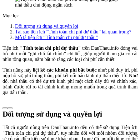
Mục lục
Đối tượng sử dụng và quyền lợi
Tại sao tiện ích “Tính toán chi phí dự thầu” lại quan trọng?
Mô tả tiện ích “Tính toán chi phí dự thầu”
Tiện ích
"Tính toán chi phí dự thầu"
trên DauThau.info đóng vai
trò như một “ghi chú tài chính” chi tiết, giúp người tham gia có cái
nhìn tổng quan, nắm bắt rõ ràng các loại chi phí cần thiết.
Tính năng này
liệt kê các khoản phí bắt buộc
như: phí duy trì, phí
nộp hồ sơ, phí trúng thầu, phí kết nối bảo lãnh dự thầu điện tử. Nhờ
đó, nhà thầu có thể dự trù kinh phí một cách đầy đủ và chính xác,
tránh được rủi ro tài chính không mong muốn trong quá trình tham
gia đấu thầu.
Đối tượng sử dụng và quyền lợi
Tất cả người dùng trên DauThau.info đều có thể sử dụng Tiện ích
"Tính toán chi phí dự thầu", tuy nhiên đối với mỗi nhóm đối tượng
sẽ có các điều kiện sử dụng khác nhau. Trong đó, người dùng có thể