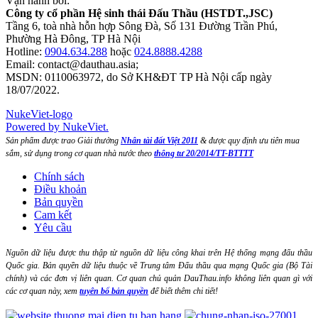
Vận hành bởi:
Công ty cổ phần Hệ sinh thái Đấu Thầu (HSTDT.,JSC)
Tầng 6, toà nhà hỗn hợp Sông Đà, Số 131 Đường Trần Phú,
Phường Hà Đông, TP Hà Nội
Hotline:
0904.634.288
hoặc
024.8888.4288
Email:
contact@dauthau.asia
;
MSDN: 0110063972, do Sở KH&ĐT TP Hà Nội cấp ngày
18/07/2022.
NukeViet-logo
Powered by NukeViet.
Sản phẩm được trao Giải thưởng
Nhân tài đất Việt 2011
& được quy định ưu tiên mua
sắm, sử dụng trong cơ quan nhà nước theo
thông tư 20/2014/TT-BTTTT
Chính sách
Điều khoản
Bản quyền
Cam kết
Yêu cầu
Nguồn dữ liệu được thu thập từ nguồn dữ liệu công khai trên Hệ thống mạng đấu thầu
Quốc gia. Bản quyền dữ liệu thuộc về Trung tâm Đấu thầu qua mạng Quốc gia (Bộ Tài
chính) và các đơn vị liên quan. Cơ quan chủ quản DauThau.info không liên quan gì với
các cơ quan này, xem
tuyên bố bản quyền
để biết thêm chi tiết!