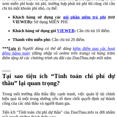
xem miễn phí hoặc trả phí, trường hợp phải trả phí thì cũng chỉ cần
chi trả một khoản phí nhỏ, cụ thể:
Khách hàng sử dụng các
gói phần mềm trả phí
(trừ
VIEWEB):
Sử dụng MIỄN PHÍ.
Khách hàng sử dụng gói
VIEWEB
:
Cần chi trả 10 điểm.
Thành viên miễn phí:
Cần chi trả 20 điểm.
***
Lưu ý:
Người dùng có thể dễ dàng
kiếm điểm qua các hoạt
động hàng ngày
(đăng nhập và online trên trang) và hàng trăm
điểm tặng từ các chương trình ưu đãi của DauThau.info mỗi năm.
Tại sao tiện ích “Tính toán chi phí dự
thầu” lại quan trọng?
Trong môi trường đấu thầu đầy cạnh tranh, việc quản lý tài chính
hiệu quả là một trong những yếu tố then chốt quyết định sự thành
công của các nhà thầu và người tham gia.
Tiện ích “Tính toán chi phí dự thầu" của DauThau.info ra đời nhằm
giải quyết những thách thức sau: