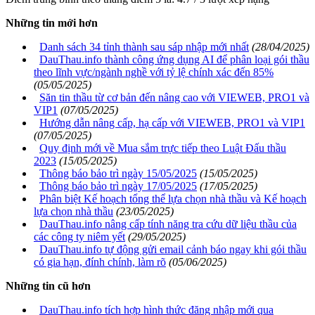
Những tin mới hơn
Danh sách 34 tỉnh thành sau sáp nhập mới nhất
(28/04/2025)
DauThau.info thành công ứng dụng AI để phân loại gói thầu
theo lĩnh vực/ngành nghề với tỷ lệ chính xác đến 85%
(05/05/2025)
Săn tin thầu từ cơ bản đến nâng cao với VIEWEB, PRO1 và
VIP1
(07/05/2025)
Hướng dẫn nâng cấp, hạ cấp với VIEWEB, PRO1 và VIP1
(07/05/2025)
Quy định mới về Mua sắm trực tiếp theo Luật Đấu thầu
2023
(15/05/2025)
Thông báo bảo trì ngày 15/05/2025
(15/05/2025)
Thông báo bảo trì ngày 17/05/2025
(17/05/2025)
Phân biệt Kế hoạch tổng thể lựa chọn nhà thầu và Kế hoạch
lựa chọn nhà thầu
(23/05/2025)
DauThau.info nâng cấp tính năng tra cứu dữ liệu thầu của
các công ty niêm yết
(29/05/2025)
DauThau.info tự động gửi email cảnh báo ngay khi gói thầu
có gia hạn, đính chính, làm rõ
(05/06/2025)
Những tin cũ hơn
DauThau.info tích hợp hình thức đăng nhập mới qua