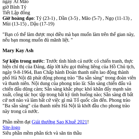
ngày Ất Mão
giờ Bính Tý
Tiết Lập đông
Giờ hoàng đạo
: Tý (23-1) , Dần (3-5) , Mão (5-7) , Ngọ (11-13) ,
Mùi (13-15) , Dậu (17-19)
"Bạn có thể làm được mọi điều mà bạn muốn làm trên thế gian này,
nếu bạn mong muốn đủ mãnh liệt. "
Mary Kay Ash
Sự kiện trong nước
: Trước tình hình cả nước có chiến tranh, thực
hiện chỉ thị của Đảng, đáp lời kêu gọi thiêng liêng của Hồ Chủ tịch,
ngày 9-8-1964, Ban Chấp hành Đoàn thanh niên lao động thành
phố Hà Nội đã phát động phong trào "Ba sẵn sàng" trong đoàn viên
và thanh niên. Nội dung của phong trào là: Sẵn sàng chiến đấu và
chiến đấu dũng cảm; Sẵn sàng khắc phục khó khǎn đẩy mạnh sản
xuất, công tác học tập trong bất kỳ tình huống nào; Sẵn sàng đi bất
cứ nơi nào và làm bất cứ việc gì mà Tổ quốc cần đến. Phong trào
"Ba sẵn sàng" của thanh niên Hà Nội là khởi đầu cho phong trào
này trong cả nước.
Phần mềm đạt
Giải thưởng Sao Khuê 2021
!
Site-logo
Siêu phần mềm phân tích và săn tin thầu