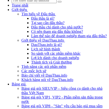
Trang nhất
Giới thiệu
Tìm hiểu về Đấu thầu
Đấu thầu là gì?
Tại sao cần đấu thầu?
Đấu thầu chỉ dành cho nhà nước?
Có nên tham gia đấu thầu không?
Làm thế nào để doanh nghiệp tham gia đấu thầu?
Giới thiệu về DauThau.info
DauThau.info là gì?
Lịch sử hình thành
So sánh với các phần mềm khác
Lợi ích dành cho doanh nghiệp
Thành tích và Giải thưởng
Tính năng các gói phần mềm
Các mốc lịch sử
Báo chí viết về DauThau.info
Khách hàng nói về DauThau.info
Bảng giá
Bảng giá gói SIEUVIP – Siêu công cụ dành cho nhà
thầu Việt Nam
Bảng giá gói VIP1, VIP2 - Phần mềm săn thầu trong
nước
Bảng giá gói VIP8 - "Săn" yêu cầu báo giá mua sắm