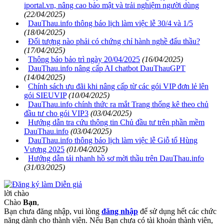
iportal.vn, nâng cao bảo mật và trải nghiệm người dùng
(22/04/2025)
DauThau.info thông báo lịch làm việc lễ 30/4 và 1/5
(18/04/2025)
Đối tượng nào phải có chứng chỉ hành nghề đấu thầu?
(17/04/2025)
Thông báo bảo trì ngày 20/04/2025
(16/04/2025)
DauThau.info nâng cấp AI chatbot DauThauGPT
(14/04/2025)
Chính sách ưu đãi khi nâng cấp từ các gói VIP đơn lẻ lên
gói SIEUVIP
(10/04/2025)
DauThau.info chính thức ra mắt Trang thống kê theo chủ
đầu tư cho gói VIP3
(03/04/2025)
Hướng dẫn tra cứu thông tin Chủ đầu tư trên phần mềm
DauThau.info
(03/04/2025)
DauThau.info thông báo lịch làm việc lễ Giỗ tổ Hùng
Vương 2025
(01/04/2025)
Hướng dẫn tải nhanh hồ sơ mời thầu trên DauThau.info
(31/03/2025)
lời chào
Chào
Bạn
,
Bạn chưa đăng nhập, vui lòng
đăng nhập
để sử dụng hết các chức
năng dành cho thành viên. Nếu Bạn chưa có tài khoản thành viên,