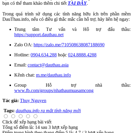
bạn có thể tham khảo thêm chi tiết
TẠI ĐÂY
.
Trong quá trình sử dụng các tính năng hữu ích trên phần mềm
DauThau.info, nếu có điều gì thắc mắc cần hỗ trợ, hãy liên hệ ngay:
Trung tâm Tư vấn và Hỗ trợ đấu thầu:
https://support.dauthau.net
Zalo OA:
https://zalo.me/710508638087188690
Hotline:
0904.634.288
hoặc
024.8888.4288
Email:
contact@dauthau.asia
Kênh chat:
m.me/dauthau.info
Group Hỗ trợ nhà thầu:
www.fb.com/groups/nhathaumuasamcong
Tác giả:
Thuy Nguyen
Tags:
dauthau.info ra mắt tính năng mới
Click để xếp hạng bài viết
Tổng số điểm là: 14 sau 3 lượt xếp hạng
Điểm trung bình theo thang điểm 5 là:
4.7
/
3
lượt xếp hạng