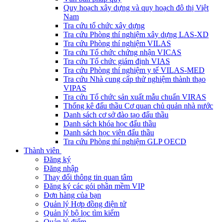
Quy hoạch xây dựng và quy hoạch đô thị Việt
Nam
Tra cứu tổ chức xây dựng
Tra cứu Phòng thí nghiệm xây dựng LAS-XD
Tra cứu Phòng thí nghiệm VILAS
Tra cứu Tổ chức chứng nhận VICAS
Tra cứu Tổ chức giám định VIAS
Tra cứu Phòng thí nghiệm y tế VILAS-MED
Tra cứu Nhà cung cấp thử nghiệm thành thạo
VIPAS
Tra cứu Tổ chức sản xuất mẫu chuẩn VIRAS
Thống kê đấu thầu Cơ quan chủ quản nhà nước
Danh sách cơ sở đào tạo đấu thầu
Danh sách khóa học đấu thầu
Danh sách học viên đấu thầu
Tra cứu Phòng thí nghiệm GLP OECD
Thành viên
Đăng ký
Đăng nhập
Thay đổi thông tin quan tâm
Đăng ký các gói phần mềm VIP
Đơn hàng của bạn
Quản lý Hợp đồng điện tử
Quản lý bộ lọc tìm kiếm
Quản lý điểm