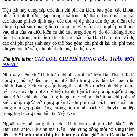
Tiện ích này cung cấp ước tính chi phí dự kiến, bao gồm các khoản
phí cố định thường gặp trong quá trình dự thầu. Tuy nhiên, ngoài
các khoản phí cố định này, các đơn vị dự thầu cần dự trù thêm các
chi phí phát sinh mang tính chủ quan. Đây là các chi phí phụ thuộc
vào nhu cầu và điều kiện cụ thể của từng đơn vị, do đó không được
tính toán trong ước tính chi phí dự thầu của DauThau.info. Ví dụ
các chi phí phát sinh này có thể bao gồm: chi phí đi lại, chi phí thuê
chuyên gia tư vấn, chi phí dịch thuật tài liệu, v.v.
Tìm hiểu thêm:
CÁC LOẠI CHI PHÍ TRONG ĐẤU THẦU MỚI
NHẤT!
Như vậy, tiện ích "Tính toán chi phí dự thầu" trên DauThau.info là
công cụ hỗ trợ đắc lực cho nhà thầu trong việc lập kế hoạch tài
chính. Bằng cách cung cấp thông tin chi tiết và ước tính chi phí dựa
trên các quy định pháp lý hiện hành, tiện ích này giúp người dùng
nắm được chi phí của từng hạng mục cũng như tổng chi phí dự
kiến, giúp người sử dụng quản lý chi phí một cách hiệu quả hơn
cũng như góp phần tăng cường tính minh bạch và chuyên nghiệp
trong hoạt động đấu thầu tại Việt Nam.
Ngoài việc bổ sung tiện ích “Tính toán chi phí dự thầu” trên
DauThau.info, Hệ sinh thái Đấu Thầu cũng đồng thời bổ sung thêm
tiện ích
“Tính toán chi phí tham gia đấu giá”
trên DauGia.Net,