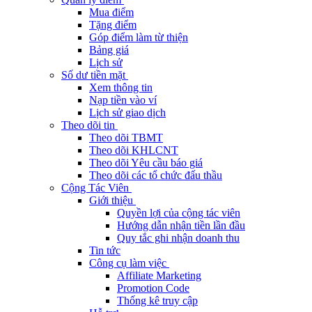
Mua điểm
Tặng điểm
Góp điểm làm từ thiện
Bảng giá
Lịch sử
Số dư tiền mặt
Xem thông tin
Nạp tiền vào ví
Lịch sử giao dịch
Theo dõi tin
Theo dõi TBMT
Theo dõi KHLCNT
Theo dõi Yêu cầu báo giá
Theo dõi các tổ chức đấu thầu
Cộng Tác Viên
Giới thiệu
Quyền lợi của cộng tác viên
Hướng dẫn nhận tiền lần đầu
Quy tắc ghi nhận doanh thu
Tin tức
Công cụ làm việc
Affiliate Marketing
Promotion Code
Thống kê truy cập