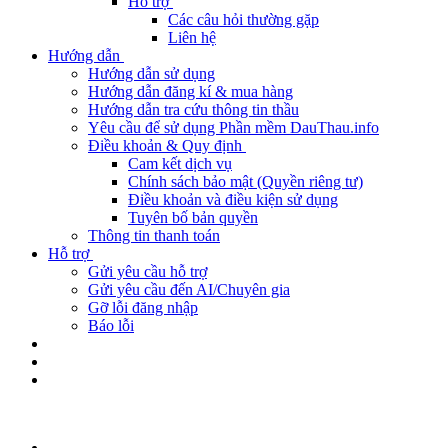
Hỗ trợ
Các câu hỏi thường gặp
Liên hệ
Hướng dẫn
Hướng dẫn sử dụng
Hướng dẫn đăng kí & mua hàng
Hướng dẫn tra cứu thông tin thầu
Yêu cầu để sử dụng Phần mềm DauThau.info
Điều khoản & Quy định
Cam kết dịch vụ
Chính sách bảo mật (Quyền riêng tư)
Điều khoản và điều kiện sử dụng
Tuyên bố bản quyền
Thông tin thanh toán
Hỗ trợ
Gửi yêu cầu hỗ trợ
Gửi yêu cầu đến AI/Chuyên gia
Gỡ lỗi đăng nhập
Báo lỗi