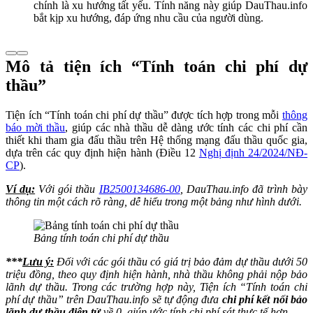
chính là xu hướng tất yếu. Tính năng này giúp DauThau.info
bắt kịp xu hướng, đáp ứng nhu cầu của người dùng.
Mô tả tiện ích “Tính toán chi phí dự
thầu”
Tiện ích “Tính toán chi phí dự thầu” được tích hợp trong mỗi
thông
báo mời thầu
, giúp các nhà thầu dễ dàng ước tính các chi phí cần
thiết khi tham gia đấu thầu trên Hệ thống mạng đấu thầu quốc gia,
dựa trên các quy định hiện hành (Điều 12
Nghị định 24/2024/NĐ-
CP
).
Ví dụ:
Với gói thầu
IB2500134686-00
, DauThau.info đã trình bày
thông tin một cách rõ ràng, dễ hiểu trong một bảng như hình dưới.
Bảng tính toán chi phí dự thầu
***
Lưu ý:
Đối với các gói thầu có giá trị bảo đảm dự thầu dưới 50
triệu đồng, theo quy định hiện hành, nhà thầu không phải nộp bảo
lãnh dự thầu. Trong các trường hợp này, Tiện ích “Tính toán chi
phí dự thầu” trên DauThau.info sẽ tự động đưa
chi phí kết nối bảo
lãnh dự thầu điện tử
về 0, giúp ước tính chi phí sát thực tế hơn.