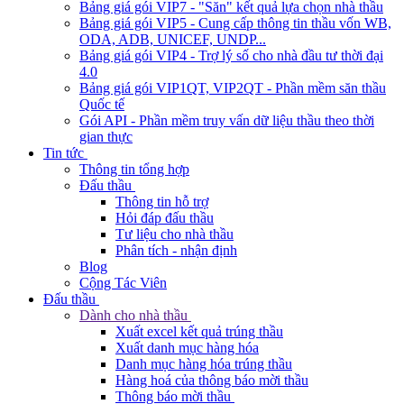
Bảng giá gói VIP7 - "Săn" kết quả lựa chọn nhà thầu
Bảng giá gói VIP5 - Cung cấp thông tin thầu vốn WB,
ODA, ADB, UNICEF, UNDP...
Bảng giá gói VIP4 - Trợ lý số cho nhà đầu tư thời đại
4.0
Bảng giá gói VIP1QT, VIP2QT - Phần mềm săn thầu
Quốc tế
Gói API - Phần mềm truy vấn dữ liệu thầu theo thời
gian thực
Tin tức
Thông tin tổng hợp
Đấu thầu
Thông tin hỗ trợ
Hỏi đáp đấu thầu
Tư liệu cho nhà thầu
Phân tích - nhận định
Blog
Cộng Tác Viên
Đấu thầu
Dành cho nhà thầu
Xuất excel kết quả trúng thầu
Xuất danh mục hàng hóa
Danh mục hàng hóa trúng thầu
Hàng hoá của thông báo mời thầu
Thông báo mời thầu