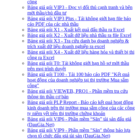
công
Bảng giá gói VIP3 - Đọc vị đối thủ cạnh tranh và bên
mời thầu/chủ đầu tư
Bảng giá gói VIP3 Plus - Tải không giới hạn file báo
cáo PDF của các nhà thầu
Bảng giá gói X1 - Xuất kết quả đấu thầu ra Excel
Bảng giá gói X2 - Xuất dữ liệu nhà thầu ra file Excel
Bảng giá gói X3 - Tra cứu danh bạ doanh nghiệp &
trích xuất dữ liệu doanh nghiệp ra excel
Bảng giá gói X4 - Xuất dữ liệu hàng hóa và thiết bị thi
công ra Excel
Bảng giá gói T0: Tải không giới hạn hồ sơ mời thầu
trên mọi trình duyệt
Bảng giá gói T100 - Tải 100 báo cáo PDF "Kết quả
hoạt động của doanh nghiệp tại thị trường Mua sắm
công"
Bảng giá gói VIEWEB, PRO1 - Phần mềm tra cứu
thông tin thầu cơ bản
Bảng giá gói PLP Report - Báo cáo kết quả hoạt động
kinh doanh trên thị trường mua sắm công của các công
ty niêm yết trên thị trường chứng khoán
Bảng giá gói VIP6 - Phần mềm “Săn” tài sản đấu giá
(DauGia.Net)
Bảng giá gói VIP9 - Phần mềm "Săn" thông báo lựa
chọn tổ chức đấu giá tài sản (DauGia.Net)