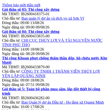
Thông báo mời thầu mới
Gói thầu số 03: Thi công xây dựng
Mã TBMT:
IB2600418375-01
Chủ đầu tư:
Ban quản lý dự án và dịch vụ xã Sơn Vĩ
Đóng thầu:
09:00 13/08/26
Ngày đăng tải:
09:00 09/08/26
Gói thầu số 04: Thi công xây dựng
Mã TBMT:
IB2600433835-00
Chủ đầu tư:
CHI CỤC THỦY LỢI VÀ TÀI NGUYÊN NƯỚC
TỈNH PHÚ THỌ
Đóng thầu:
14:00 18/08/26
Ngày đăng tải:
08:28 09/08/26
Thi công Khoan phụt chống thấm thân đập, hồ chứa nước Khe
Mười
Mã TBMT:
IB2600433879-00
Chủ đầu tư:
CÔNG TY TNHH 1 THÀNH VIÊN THỦY LỢI
YÊN LẬP QUẢNG NINH
Đóng thầu:
09:00 18/08/26
Ngày đăng tải:
07:51 09/08/26
Gói thầu số 5: Toàn bộ phần mua sắm, lắp đặt thiết bị công
trình
Mã TBMT:
IB2600436282-00
Chủ đầu tư:
Ban Quản lý dự án Đầu tư - Hạ tầng xã Quang Minh
Đóng thầu:
16:00 17/08/26