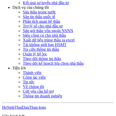
Kết quả sơ tuyển nhà đầu tư
Dịch vụ của chúng tôi
Săn thầu trong nước
Săn tin thầu quốc tế
Phân tích quan hệ thầu
Trợ lý số cho nhà đầu tư
Săn gói thầu vốn ngoài NSNN
Siêu công cụ cho nhà thầu
Xuất dữ liệu trúng thầu ra excel
Tải không giới hạn HSMT
Tra cứu thông tin thầu
Quản lý bộ lọc
Theo dõi thông tin thầu
Theo dõi kế hoạch lựa chọn nhà thầu
Tiện ích
Thành viên
Cộng tác viên
Tin tức
Về chúng tôi
Gửi yêu cầu hỗ trợ
Thông tin doanh nghiệp
HeSinhThaiDauThau-logo