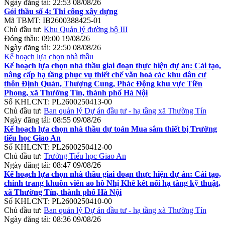
Ngày đăng tải:
22:53 08/08/26
Gói thầu số 4: Thi công xây dựng
Mã TBMT:
IB2600388425-01
Chủ đầu tư:
Khu Quản lý đường bộ III
Đóng thầu:
09:00 19/08/26
Ngày đăng tải:
22:50 08/08/26
Kế hoạch lựa chọn nhà thầu
Kế hoạch lựa chọn nhà thầu giai đoạn thực hiện dự án: Cải tạo,
nâng cấp hạ tầng phục vụ thiết chế văn hoá các khu dân cư
thôn Định Quán, Thượng Cung, Phác Động khu vực Tiền
Phong, xã Thường Tín, thành phố Hà Nội
Số KHLCNT:
PL2600250413-00
Chủ đầu tư:
Ban quản lý Dự án đầu tư - hạ tầng xã Thường Tín
Ngày đăng tải:
08:55 09/08/26
Kế hoạch lựa chọn nhà thầu dự toán Mua sắm thiết bị Trường
tiểu học Giao An
Số KHLCNT:
PL2600250412-00
Chủ đầu tư:
Trường Tiểu học Giao An
Ngày đăng tải:
08:47 09/08/26
Kế hoạch lựa chọn nhà thầu giai đoạn thực hiện dự án: Cải tạo,
chỉnh trang khuôn viên ao hồ Nhị Khê kết nối hạ tầng kỹ thuật,
xã Thường Tín, thành phố Hà Nội
Số KHLCNT:
PL2600250410-00
Chủ đầu tư:
Ban quản lý Dự án đầu tư - hạ tầng xã Thường Tín
Ngày đăng tải:
08:36 09/08/26