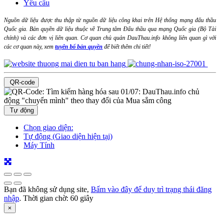
Yêu cầu
Nguồn dữ liệu được thu thập từ nguồn dữ liệu công khai trên Hệ thống mạng đấu thầu
Quốc gia. Bản quyền dữ liệu thuộc về Trung tâm Đấu thầu qua mạng Quốc gia (Bộ Tài
chính) và các đơn vị liên quan. Cơ quan chủ quản DauThau.info không liên quan gì với
các cơ quan này, xem
tuyên bố bản quyền
để biết thêm chi tiết!
QR-code
Tự động
Chọn giao diện:
Tự động (Giao diện hiện tại)
Máy Tính
Bạn đã không sử dụng site,
Bấm vào đây để duy trì trạng thái đăng
nhập
. Thời gian chờ:
60
giây
×