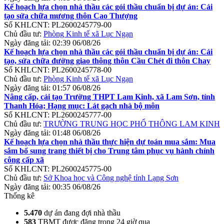
Kế hoạch lựa chọn nhà thầu các gói thầu chuẩn bị dự án: Cải
tạo sửa chữa mương thôn Cao Thượng
Số KHLCNT:
PL2600245779-00
Chủ đầu tư:
Phòng Kinh tế xã Lục Ngạn
Ngày đăng tải:
02:39 06/08/26
Kế hoạch lựa chọn nhà thầu các gói thầu chuẩn bị dự án: Cải
tạo, sửa chữa đường giao thông thôn Cầu Chét đi thôn Chay
Số KHLCNT:
PL2600245778-00
Chủ đầu tư:
Phòng Kinh tế xã Lục Ngạn
Ngày đăng tải:
01:57 06/08/26
Nâng cấp, cải tạo Trường THPT Lam Kinh, xã Lam Sơn, tỉnh
Thanh Hóa; Hạng mục: Lát gạch nhà bộ môn
Số KHLCNT:
PL2600245777-00
Chủ đầu tư:
TRƯỜNG TRUNG HỌC PHỔ THÔNG LAM KINH
Ngày đăng tải:
01:48 06/08/26
Kế hoạch lựa chọn nhà thầu thực hiện dự toán mua sắm: Mua
sắm bổ sung trang thiết bị cho Trung tâm phục vụ hành chính
công cấp xã
Số KHLCNT:
PL2600245775-00
Chủ đầu tư:
Sở Khoa học và Công nghệ tỉnh Lạng Sơn
Ngày đăng tải:
00:35 06/08/26
Thống kê
5.470
dự án đang đợi nhà thầu
583
TBMT
được đăng trong 24 giờ qua