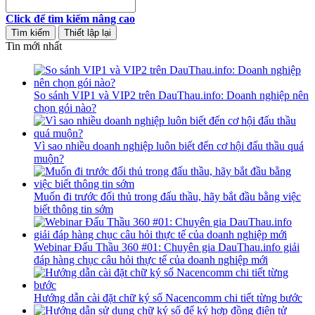
Click để tìm kiếm nâng cao
Tin mới nhất
So sánh VIP1 và VIP2 trên DauThau.info: Doanh nghiệp nên
chọn gói nào?
Vì sao nhiều doanh nghiệp luôn biết đến cơ hội đấu thầu quá
muộn?
Muốn đi trước đối thủ trong đấu thầu, hãy bắt đầu bằng việc
biết thông tin sớm
Webinar Đấu Thầu 360 #01: Chuyên gia DauThau.info giải
đáp hàng chục câu hỏi thực tế của doanh nghiệp mới
Hướng dẫn cài đặt chữ ký số Nacencomm chi tiết từng bước