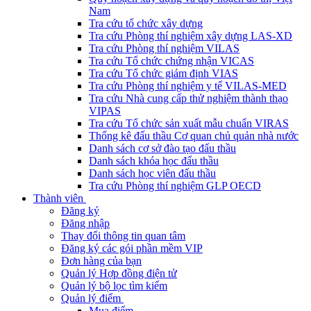
Nam
Tra cứu tổ chức xây dựng
Tra cứu Phòng thí nghiệm xây dựng LAS-XD
Tra cứu Phòng thí nghiệm VILAS
Tra cứu Tổ chức chứng nhận VICAS
Tra cứu Tổ chức giám định VIAS
Tra cứu Phòng thí nghiệm y tế VILAS-MED
Tra cứu Nhà cung cấp thử nghiệm thành thạo
VIPAS
Tra cứu Tổ chức sản xuất mẫu chuẩn VIRAS
Thống kê đấu thầu Cơ quan chủ quản nhà nước
Danh sách cơ sở đào tạo đấu thầu
Danh sách khóa học đấu thầu
Danh sách học viên đấu thầu
Tra cứu Phòng thí nghiệm GLP OECD
Thành viên
Đăng ký
Đăng nhập
Thay đổi thông tin quan tâm
Đăng ký các gói phần mềm VIP
Đơn hàng của bạn
Quản lý Hợp đồng điện tử
Quản lý bộ lọc tìm kiếm
Quản lý điểm
Mua điểm