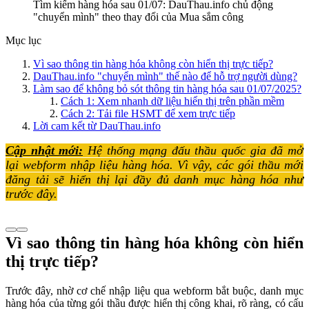
Tìm kiếm hàng hóa sau 01/07: DauThau.info chủ động
"chuyển mình" theo thay đổi của Mua sắm công
Mục lục
Vì sao thông tin hàng hóa không còn hiển thị trực tiếp?
DauThau.info "chuyển mình" thế nào để hỗ trợ người dùng?
Làm sao để không bỏ sót thông tin hàng hóa sau 01/07/2025?
Cách 1: Xem nhanh dữ liệu hiển thị trên phần mềm
Cách 2: Tải file HSMT để xem trực tiếp
Lời cam kết từ DauThau.info
Cập nhật mới:
Hệ thống mạng đấu thầu quốc gia đã mở
lại webform nhập liệu hàng hóa. Vì vậy, các gói thầu mới
đăng tải sẽ hiển thị lại đầy đủ danh mục hàng hóa như
trước đây.
Vì sao thông tin hàng hóa không còn hiển
thị trực tiếp?
Trước đây, nhờ cơ chế nhập liệu qua webform bắt buộc, danh mục
hàng hóa của từng gói thầu được hiển thị công khai, rõ ràng, có cấu