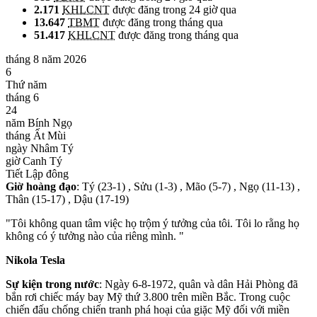
2.171
KHLCNT
được đăng trong 24 giờ qua
13.647
TBMT
được đăng trong tháng qua
51.417
KHLCNT
được đăng trong tháng qua
tháng 8 năm 2026
6
Thứ năm
tháng 6
24
năm Bính Ngọ
tháng Ất Mùi
ngày Nhâm Tý
giờ Canh Tý
Tiết Lập đông
Giờ hoàng đạo
: Tý (23-1) , Sửu (1-3) , Mão (5-7) , Ngọ (11-13) ,
Thân (15-17) , Dậu (17-19)
"Tôi không quan tâm việc họ trộm ý tưởng của tôi. Tôi lo rằng họ
không có ý tưởng nào của riêng mình. "
Nikola Tesla
Sự kiện trong nước
: Ngày 6-8-1972, quân và dân Hải Phòng đã
bắn rơi chiếc máy bay Mỹ thứ 3.800 trên miền Bắc. Trong cuộc
chiến đấu chống chiến tranh phá hoại của giặc Mỹ đối với miền