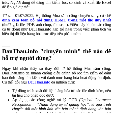
trúc. Người dùng dễ dàng tìm kiếm, lọc, so sánh và xuất file Excel
để lập giá dự thầu.
Từ sau 01/07/2025, Hệ thống Mua sắm công chuyển sang cơ chế
đính kèm toàn bộ nội dung HSMT trong một file duy nhất
(thường là file PDF, ảnh chụp, file scan). Điều này khiến các công
cụ tự động như DauThau.info gặp trở ngại trong việc phân tích và
hiển thị dữ liệu hàng hóa trực tiếp trên phần mềm.
DauThau.info "chuyển mình" thế nào để
hỗ trợ người dùng?
Ngay khi nhận thấy sự thay đổi từ hệ thống Mua sắm công,
DauThau.info đã nhanh chóng điều chỉnh bộ lọc tìm kiếm để đảm
bảo tính năng tìm kiếm với danh mục hàng hóa hoạt động ổn định.
Cụ thể, đội ngũ
DauThau.info
đã nghiên cứu:
Tự động trích xuất dữ liệu hàng hóa từ các file đính kèm, nếu
tài liệu cho phép đọc được
Áp dụng các công nghệ xử lý OCR
(Optical Character
Recognition - “Nhận dạng ký tự quang học”, là quá trình
chuyển đổi một hình ảnh văn bản thành định dạng văn bản