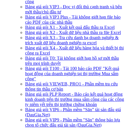
công
Bảng giá gói VIP3 - Đọc vị đối thủ cạnh tranh và bên
mời thầu/chủ đầu tư
Bảng giá gói VIP3 Plus - Tải không giới hạn file báo
cáo PDF của các nhà thầu
Bảng giá gói X1 - Xuất kết quả đấu thầu ra Excel
Bảng giá gói X2 - Xuất dữ liệu nhà thầu ra file Excel
Bảng giá gói X3 - Tra cứu danh bạ doanh nghiệp &
trích xuất dữ liệu doanh nghiệp ra excel
Bảng giá gói X4 - Xuất dữ liệu hàng hóa và thiết bị thi
công ra Excel
Bảng giá gói T0: Tải không giới hạn hồ sơ mời thầu
trên mọi trình duyệt
Bảng giá gói T100 - Tải 100 báo cáo PDF "Kết quả
hoạt động của doanh nghiệp tại thị trường Mua sắm
công"
Bảng giá gói VIEWEB, PRO1 - Phần mềm tra cứu
thông tin thầu cơ bản
Bảng giá gói PLP Report - Báo cáo kết quả hoạt động
kinh doanh trên thị trường mua sắm công của các công
ty niêm yết trên thị trường chứng khoán
Bảng giá gói VIP6 - Phần mềm “Săn” tài sản đấu giá
(DauGia.Net)
Bảng giá gói VIP9 - Phần mềm "Săn" thông báo lựa
chọn tổ chức đấu giá tài sản (DauGia.Net)