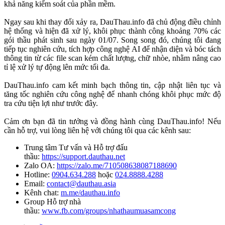
khả năng kiểm soát của phần mềm.
Ngay sau khi thay đổi xảy ra, DauThau.info đã chủ động điều chỉnh
hệ thống và hiện đã xử lý, khôi phục thành công khoảng 70% các
gói thầu phát sinh sau ngày 01/07. Song song đó, chúng tôi đang
tiếp tục nghiên cứu, tích hợp công nghệ AI để nhận diện và bóc tách
thông tin từ các file scan kém chất lượng, chữ nhòe, nhằm nâng cao
tỉ lệ xử lý tự động lên mức tối đa.
DauThau.info cam kết minh bạch thông tin, cập nhật liên tục và
tăng tốc nghiên cứu công nghệ để nhanh chóng khôi phục mức độ
tra cứu tiện lợi như trước đây.
Cảm ơn bạn đã tin tưởng và đồng hành cùng DauThau.info! Nếu
cần hỗ trợ, vui lòng liên hệ với chúng tôi qua các kênh sau:
Trung tâm Tư vấn và Hỗ trợ đấu
thầu:
https://support.dauthau.net
Zalo OA:
https://zalo.me/710508638087188690
Hotline:
0904.634.288
hoặc
024.8888.4288
Email:
contact@dauthau.asia
Kênh chat:
m.me/dauthau.info
Group Hỗ trợ nhà
thầu:
www.fb.com/groups/nhathaumuasamcong