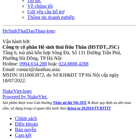
Tin tức
Về chúng tôi
Gửi yêu cầu hỗ trợ
Thông tin doanh nghiệp
HeSinhThaiDauThau-logo
Vận hành bởi:
Công ty cổ phần Hệ sinh thái Đấu Thầu (HSTDT.,JSC)
Tầng 6, toà nhà hỗn hợp Sông Đà, Số 131 Đường Trần Phú,
Phường Hà Đông, TP Hà Nội
Hotline:
0904.634.288
hoặc
024.8888.4288
Email:
contact@dauthau.asia
;
MSDN: 0110063972, do Sở KH&ĐT TP Hà Nội cấp ngày
18/07/2022.
NukeViet-logo
Powered by NukeViet.
Sản phẩm được trao Giải thưởng
Nhân tài đất Việt 2011
& được quy định ưu tiên mua
sắm, sử dụng trong cơ quan nhà nước theo
thông tư 20/2014/TT-BTTTT
Chính sách
Điều khoản
Bản quyền
Cam kết