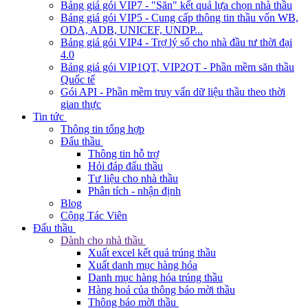
Bảng giá gói VIP7 - "Săn" kết quả lựa chọn nhà thầu
Bảng giá gói VIP5 - Cung cấp thông tin thầu vốn WB,
ODA, ADB, UNICEF, UNDP...
Bảng giá gói VIP4 - Trợ lý số cho nhà đầu tư thời đại
4.0
Bảng giá gói VIP1QT, VIP2QT - Phần mềm săn thầu
Quốc tế
Gói API - Phần mềm truy vấn dữ liệu thầu theo thời
gian thực
Tin tức
Thông tin tổng hợp
Đấu thầu
Thông tin hỗ trợ
Hỏi đáp đấu thầu
Tư liệu cho nhà thầu
Phân tích - nhận định
Blog
Cộng Tác Viên
Đấu thầu
Dành cho nhà thầu
Xuất excel kết quả trúng thầu
Xuất danh mục hàng hóa
Danh mục hàng hóa trúng thầu
Hàng hoá của thông báo mời thầu
Thông báo mời thầu