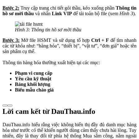
Bước 2:
Truy cập trang chi tiết gói thầu, kéo xuống phần
Thông tin
hồ sơ mời thầu
và nhấn
Link VIP
để tải toàn bộ file (xem
Hình 3
).
Hình 3: Thông tin hồ sơ mời thầu
Bước 3:
Mở file HSMT và sử dụng tổ hợp
Ctrl + F
để tìm nhanh
các từ khóa như: “hàng hóa”, “thiết bị”, “vật tư”, “đơn giá” hoặc tên
sản phẩm cụ thể.
Thông tin hàng hóa thường xuất hiện tại các mục:
Phạm vi cung cấp
Yêu cầu kỹ thuật
Bảng khối lượng
Biểu mẫu chào giá
Lời cam kết từ DauThau.info
DauThau.info hiểu rằng việc không hiển thị đầy đủ danh mục hàng
hóa như trước có thể khiến người dùng cảm thấy chưa hài lòng. Tuy
nhiên, đây là thay đổi từ phía hệ thống Mua sắm công, nằm ngoài