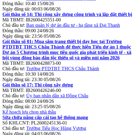
Đóng thầu:
10:40 15/08/26
Ngày đăng tải:
00:03 06/08/26
Gói thầu số 14: Thi công xây dựng công trình và lắp đặt thiết bị
Mã TBMT:
IB2600425551-00
Chủ đầu tư:
Ban quản lý dự án đầu tư - hạ tầng xã Đại Thanh
Đóng thầu:
09:00 24/08/26
Ngày đăng tải:
23:56 05/08/26
Gói thầu số 01: Mua sắm trang thiết bị dạy học tại Trường
PTDTBT THCS Châu Thành để thực hiện Tiểu dự án 1 thuộc
Dự án 5 Chương trình mục tiêu quốc gia phát triển kinh tế - xã
hội vùng đồng bào dân tộc thiểu số và miền núi năm 2026
Mã TBMT:
IB2600428873-00
Chủ đầu tư:
Trường PTDTBT THCS Châu Thành
Đóng thầu:
10:30 14/08/26
Ngày đăng tải:
23:30 05/08/26
Gói thầu số 17: Thi công xây dựng
Mã TBMT:
IB2600426246-00
Chủ đầu tư:
Ủy ban nhân dân xã Đồng Châu
Đóng thầu:
08:00 24/08/26
Ngày đăng tải:
23:25 05/08/26
Kế hoạch lựa chọn nhà thầu
Sữa chữa nâng cấp cải tạo hệ thống mạng
Số KHLCNT:
PL2600245136-01
Chủ đầu tư:
Trường Tiểu Học Hùng Vương
Ngày đăng tải:
04:03 06/08/26