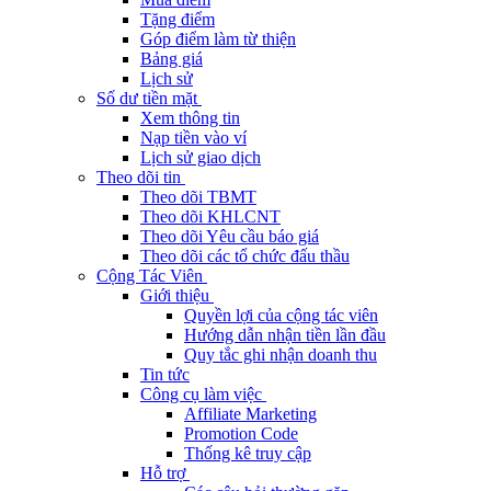
Tặng điểm
Góp điểm làm từ thiện
Bảng giá
Lịch sử
Số dư tiền mặt
Xem thông tin
Nạp tiền vào ví
Lịch sử giao dịch
Theo dõi tin
Theo dõi TBMT
Theo dõi KHLCNT
Theo dõi Yêu cầu báo giá
Theo dõi các tổ chức đấu thầu
Cộng Tác Viên
Giới thiệu
Quyền lợi của cộng tác viên
Hướng dẫn nhận tiền lần đầu
Quy tắc ghi nhận doanh thu
Tin tức
Công cụ làm việc
Affiliate Marketing
Promotion Code
Thống kê truy cập
Hỗ trợ