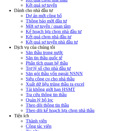
Kết quả sơ tuyển
Dành cho nhà đầu tư
Dự án mới công bố
Thông báo mời đầu tư
Mời sơ tuyển / quan tâm
Kế hoạch lựa chọn nhà đầu tư
Kết quả chọn nhà đầu tư
Kết quả sơ tuyển nhà đầu tư
Dịch vụ của chúng tôi
Săn thầu trong nước
Săn tin thầu quốc tế
Phân tích quan hệ thầu
Trợ lý số cho nhà đầu tư
Săn gói thầu vốn ngoài NSNN
Siêu công cụ cho nhà thầu
Xuất dữ liệu trúng thầu ra excel
Tải không giới hạn HSMT
Tra cứu thông tin thầu
Quản lý bộ lọc
Theo dõi thông tin thầu
Theo dõi kế hoạch lựa chọn nhà thầu
Tiện ích
Thành viên
Cộng tác viên