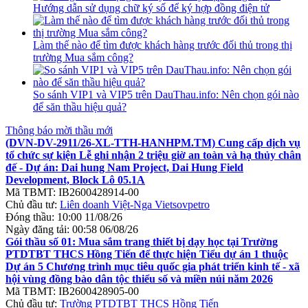
Hướng dẫn sử dụng chữ ký số để ký hợp đồng điện tử
Làm thế nào để tìm được khách hàng trước đối thủ trong thị
trường Mua sắm công?
So sánh VIP1 và VIP5 trên DauThau.info: Nên chọn gói nào
để săn thầu hiệu quả?
Thông báo mời thầu mới
(DVN-DV-2911/26-XL-TTH-HANHPM.TM) Cung cấp dịch vụ
tổ chức sự kiện Lễ ghi nhận 2 triệu giờ an toàn và hạ thủy chân
đế - Dự án: Dai hung Nam Project, Dai Hung Field
Development, Block Lô 05.1A
Mã TBMT:
IB2600428914-00
Chủ đầu tư:
Liên doanh Việt-Nga Vietsovpetro
Đóng thầu:
10:00 11/08/26
Ngày đăng tải:
00:58 06/08/26
Gói thầu số 01: Mua sắm trang thiết bị dạy học tại Trường
PTDTBT THCS Hồng Tiến để thực hiện Tiểu dự án 1 thuộc
Dự án 5 Chương trình mục tiêu quốc gia phát triển kinh tế - xã
hội vùng đồng bào dân tộc thiểu số và miền núi năm 2026
Mã TBMT:
IB2600428905-00
Chủ đầu tư:
Trường PTDTBT THCS Hồng Tiến