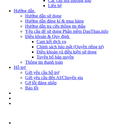
Các câu hỏi thường gặp
Liên hệ
Hướng dẫn
Hướng dẫn sử dụng
Hướng dẫn đăng kí & mua hàng
Hướng dẫn tra cứu thông tin thầu
Yêu cầu để sử dụng Phần mềm DauThau.info
Điều khoản & Quy định
Cam kết dịch vụ
Chính sách bảo mật (Quyền riêng tư)
Điều khoản và điều kiện sử dụng
Tuyên bố bản quyền
Thông tin thanh toán
Hỗ trợ
Gửi yêu cầu hỗ trợ
Gửi yêu cầu đến AI/Chuyên gia
Gỡ lỗi đăng nhập
Báo lỗi