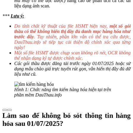
mà máy có thể đọc được)
nâng cao để phân tích cả các tài
liệu dạng ảnh scan.
***
Lưu ý:
Do tính chất kỹ thuật của file HSMT hiện nay,
một số gói
thầu có thể không hiển thị đầy đủ danh mục hàng hóa như
trước đây
. Tuy nhiên, phần lớn vẫn có thể tra cứu được,
DauThau.info sẽ tiếp tục cải thiện độ chính xác qua từng
ngày!
Một số file HSMT được chụp scan không rõ nét, OCR không
thể nhận dạng ký tự được chính xác.
Các gói thầu được đăng tải trước ngày 01/07/2025 hoặc sử
dụng mẫu chào giá trực tuyến rút gọn, vẫn hiển thị đầy đủ dữ
liệu như cũ.
Hình 1: Chức năng tìm kiếm hàng hóa hiện tại trên
phần mềm DauThau.info
Làm sao để không bỏ sót thông tin hàng
hóa sau 01/07/2025?