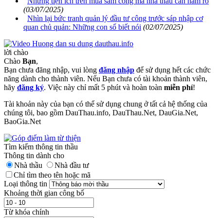
Những tiện ích trên mua sắm công mà nhà thầu cần nắm rõ
(03/07/2025)
Nhìn lại bức tranh quản lý đầu tư công trước sáp nhập cơ
quan chủ quản: Những con số biết nói
(02/07/2025)
lời chào
Chào
Bạn
,
Bạn chưa đăng nhập, vui lòng
đăng nhập
để sử dụng hết các chức
năng dành cho thành viên. Nếu Bạn chưa có tài khoản thành viên,
hãy
đăng ký
. Việc này chỉ mất 5 phút và hoàn toàn
miễn phí
!
Tài khoản này của bạn có thể sử dụng chung ở tất cả hệ thống của
chúng tôi, bao gồm DauThau.info, DauThau.Net, DauGia.Net,
BaoGia.Net
Tìm kiếm thông tin thầu
Thông tin dành cho
Nhà thầu
Nhà đầu tư
Chỉ tìm theo tên hoặc mã
Loại thông tin
Khoảng thời gian công bố
Từ khóa chính