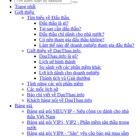
Trang nhất
Giới thiệu
Tìm hiểu về Đấu thầu
Đấu thầu là gì?
Tại sao cần đấu thầu?
Đấu thầu chỉ dành cho nhà nước?
Có nên tham gia đấu thầu không?
Làm thế nào để doanh nghiệp tham gia đấu thầu?
Giới thiệu về DauThau.info
DauThau.info là gì?
Lịch sử hình thành
So sánh với các phần mềm khác
Lợi ích dành cho doanh nghiệp
Thành tích và Giải thưởng
Tính năng các gói phần mềm
Các mốc lịch sử
Báo chí viết về DauThau.info
Khách hàng nói về DauThau.info
Bảng giá
Bảng giá gói SIEUVIP – Siêu công cụ dành cho nhà
thầu Việt Nam
Bảng giá gói VIP1, VIP2 - Phần mềm săn thầu trong
nước
Bảng giá gói VIP8 - "Săn" yêu cầu báo giá mua sắm