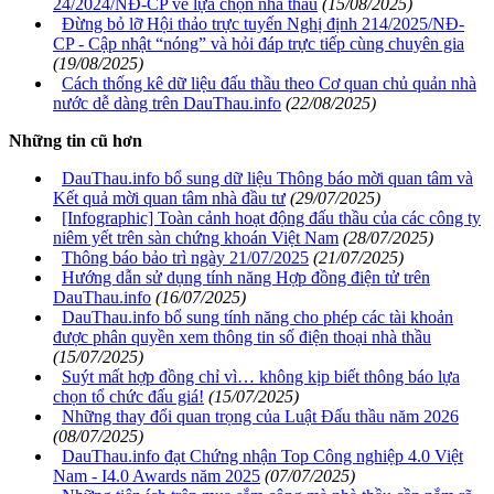
24/2024/NĐ-CP về lựa chọn nhà thầu
(15/08/2025)
Đừng bỏ lỡ Hội thảo trực tuyến Nghị định 214/2025/NĐ-
CP - Cập nhật “nóng” và hỏi đáp trực tiếp cùng chuyên gia
(19/08/2025)
Cách thống kê dữ liệu đấu thầu theo Cơ quan chủ quản nhà
nước dễ dàng trên DauThau.info
(22/08/2025)
Những tin cũ hơn
DauThau.info bổ sung dữ liệu Thông báo mời quan tâm và
Kết quả mời quan tâm nhà đầu tư
(29/07/2025)
[Infographic] Toàn cảnh hoạt động đấu thầu của các công ty
niêm yết trên sàn chứng khoán Việt Nam
(28/07/2025)
Thông báo bảo trì ngày 21/07/2025
(21/07/2025)
Hướng dẫn sử dụng tính năng Hợp đồng điện tử trên
DauThau.info
(16/07/2025)
DauThau.info bổ sung tính năng cho phép các tài khoản
được phân quyền xem thông tin số điện thoại nhà thầu
(15/07/2025)
Suýt mất hợp đồng chỉ vì… không kịp biết thông báo lựa
chọn tổ chức đấu giá!
(15/07/2025)
Những thay đổi quan trọng của Luật Đấu thầu năm 2026
(08/07/2025)
DauThau.info đạt Chứng nhận Top Công nghiệp 4.0 Việt
Nam - I4.0 Awards năm 2025
(07/07/2025)