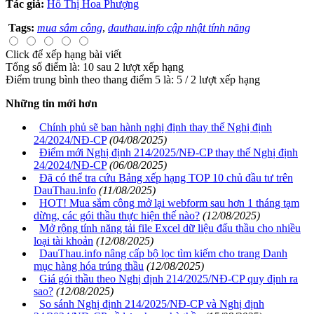
Tác giả:
Hồ Thị Hoa Phượng
Tags:
mua sắm công
,
dauthau.info cập nhật tính năng
Click để xếp hạng bài viết
Tổng số điểm là: 10 sau 2 lượt xếp hạng
Điểm trung bình theo thang điểm 5 là:
5
/
2
lượt xếp hạng
Những tin mới hơn
Chính phủ sẽ ban hành nghị định thay thế Nghị định
24/2024/NĐ-CP
(04/08/2025)
Điểm mới Nghị định 214/2025/NĐ-CP thay thế Nghị định
24/2024/NĐ-CP
(06/08/2025)
Đã có thể tra cứu Bảng xếp hạng TOP 10 chủ đầu tư trên
DauThau.info
(11/08/2025)
HOT! Mua sắm công mở lại webform sau hơn 1 tháng tạm
dừng, các gói thầu thực hiện thế nào?
(12/08/2025)
Mở rộng tính năng tải file Excel dữ liệu đấu thầu cho nhiều
loại tài khoản
(12/08/2025)
DauThau.info nâng cấp bộ lọc tìm kiếm cho trang Danh
mục hàng hóa trúng thầu
(12/08/2025)
Giá gói thầu theo Nghị định 214/2025/NĐ-CP quy định ra
sao?
(12/08/2025)
So sánh Nghị định 214/2025/NĐ-CP và Nghị định