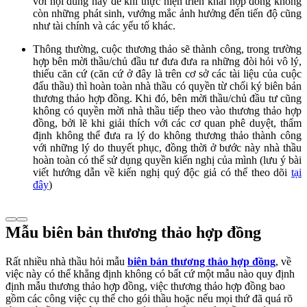
với nội dung này để khi thực hiện triển khai hợp đồng không
còn những phát sinh, vướng mắc ảnh hưởng đến tiến độ cũng
như tài chính và các yếu tố khác.
Thông thường, cuộc thương thảo sẽ thành công, trong trường
hợp bên mời thầu/chủ đầu tư đưa đưa ra những đòi hỏi vô lý,
thiếu căn cứ (căn cứ ở đây là trên cơ sở các tài liệu của cuộc
đấu thầu) thì hoàn toàn nhà thầu có quyền từ chối ký biên bản
thương thảo hợp đồng. Khi đó, bên mời thầu/chủ đầu tư cũng
không có quyền mời nhà thầu tiếp theo vào thương thảo hợp
đồng, bởi lẽ khi giải thích với các cơ quan phê duyệt, thẩm
định không thể đưa ra lý do không thương thảo thành công
với những lý do thuyết phục, đồng thời ở bước này nhà thầu
hoàn toàn có thể sử dụng quyền kiến nghị của mình (lưu ý bài
viết hướng dẫn về kiến nghị quý độc giả có thể theo dõi
tại
đây
)
Mẫu biên bản thương thảo hợp đồng
Rất nhiều nhà thầu hỏi mẫu
biên bản thương thảo hợp đồng
, về
việc này có thể khẳng định không có bất cứ một mẫu nào quy định
định mẫu thương thảo hợp đồng, việc thương thảo hợp đồng bao
gồm các công việc cụ thể cho gói thầu hoặc nếu mọi thứ đã quá rõ