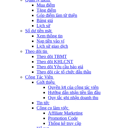
Mua điểm
Tặng điểm
Góp điểm làm từ thiện
Bảng giá
Lịch sử
Số dư tiền mặt
Xem thông tin
Nạp tiền vào ví
Lịch sử giao dịch
Theo dõi tin
Theo dõi TBMT
Theo dõi KHLCNT
Theo dõi Yêu cầu báo giá
Theo dõi các tổ chức đấu thầu
Cộng Tác Viên
Giới thiệu
Quyền lợi của cộng tác viên
Hướng dẫn nhận tiền lần đầu
Quy tắc ghi nhận doanh thu
Tin tức
Công cụ làm việc
Affiliate Marketing
Promotion Code
Thống kê truy cập