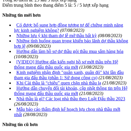
Điểm trung bình theo thang điểm 5 là:
5
/
5
lượt xếp hạng
Những tin mới hơn
Có được bổ sung hợp đồng tương tự để chứng minh năng
lực kinh nghiệm không?
(07/08/2023)
Những lưu ý khi tham dự lễ mở thầu bất kỳ
(08/08/2023)
Những tình huống quan trọng khiến bảo lãnh dự thầu không
hợp lệ
(09/08/2023)
Hướng dẫn làm hồ sơ dự thầu gói thầu mua sắm hàng hóa
(10/08/2023)
[VIDEO] Hướng dẫn kiến nghị hồ sơ mời thầu trên Hệ
thống mạng đấu thầu quốc gia mới
(13/08/2023)
Kinh nghiệm nhận định "quân xanh, quân đỏ" khi lần đầu
tham gia đấu thầu (phần 1: Sử dụng công cụ)
(21/08/2023)
Khi Cài thầu là “chiêu” quen chặn nhà thầu lạ
(21/08/2023)
Hướng dẫn chuyển đổi tài khoản, cập nhật thông tin trên Hệ
thống mạng đấu thầu quốc gia mới
(21/08/2023)
Nhà thầu là gì? Các loại nhà thầu theo Luật Đấu thầu 2023
(26/08/2023)
Mẫu báo cáo thẩm định kế hoạch lựa chọn nhà thầu mới
nhất
(28/08/2023)
Những tin cũ hơn