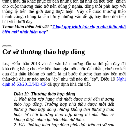
trúng thầu đã khắc phục cơ bản những tồn tại như đã nêu trên, khiến
cho cuộc thương thảo trở nên đúng ý nghĩa, đồng thời phù hợp với
thông lệ trên thế giới đang thực hiện. Vậy để cuộc thương thảo
thành công, chúng ta cần lưu ý những vấn đề gì, hãy theo dõi tiếp
bài viết dưới đây.
Tham khảo thêm bài viết "
7 loại quy trình lựa chọn nhà thầu phổ
biến mới nhất hiện nay
"
Cơ sở thương thảo hợp đồng
Luật Đấu thầu 2013 và các văn bản hướng dẫn ra đời gần đây đã
khá công bằng cho các bên tham gia một cuộc đấu thầu, chưa có kết
quả đấu thầu không có nghĩa là tại bước thương thảo này bên mời
thầu/chủ đầu tư nào muốn "ép" như thế nào thì "ép", Điều 19
Nghị
định số 63/2013/NĐ-CP
đã quy định khá chi tiết.
Điều 19. Thương thảo hợp
đồng
1. Nhà thầu xếp hạng thứ nhất được mời đến thương
thảo hợp đồng. Trường hợp nhà thầu được mời đến
thương thảo hợp đồng nhưng không đến thương thảo
hoặc từ chối thương thảo hợp đồng thì nhà thầu sẽ
không được nhận lại bảo đảm dự thầu.
2. Việc thương thảo hợp đồng phải dựa trên cơ sở sau