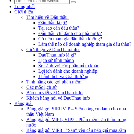
Trang nhất
Giới thiệu
Tìm hiểu về Đấu thầu
Đấu thầu là gì?
Tại sao cần đấu thầu?
Đấu thầu chỉ dành cho nhà nước?
Có nên tham gia đấu thầu không?
Làm thế nào để doanh nghiệp tham gia đấu thầu?
Giới thiệu về DauThau.info
DauThau.info là gì?
Lịch sử hình thành
So sánh với các phần mềm khác
Lợi ích dành cho doanh nghiệp
Thành tích và Giải thưởng
Tính năng các gói phần mềm
Các mốc lịch sử
Báo chí viết về DauThau.info
Khách hàng nói về DauThau.info
Bảng giá
Bảng giá gói SIEUVIP – Siêu công cụ dành cho nhà
thầu Việt Nam
Bảng giá gói VIP1, VIP2 - Phần mềm săn thầu trong
nước
Bảng giá gói VIP8 - "Săn" yêu cầu báo giá mua sắm