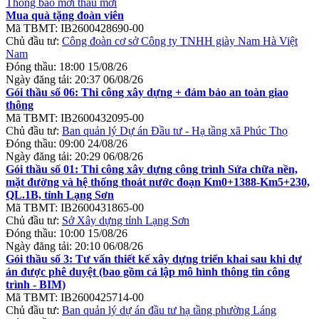
Thông báo mời thầu mới
Mua quà tặng đoàn viên
Mã TBMT:
IB2600428690-00
Chủ đầu tư:
Công đoàn cơ sở Công ty TNHH giày Nam Hà Việt
Nam
Đóng thầu:
18:00 15/08/26
Ngày đăng tải:
20:37 06/08/26
Gói thầu số 06: Thi công xây dựng + đảm bảo an toàn giao
thông
Mã TBMT:
IB2600432095-00
Chủ đầu tư:
Ban quản lý Dự án Đầu tư - Hạ tầng xã Phúc Thọ
Đóng thầu:
09:00 24/08/26
Ngày đăng tải:
20:29 06/08/26
Gói thầu số 01: Thi công xây dựng công trình Sửa chữa nền,
mặt đường và hệ thống thoát nước đoạn Km0+1388-Km5+230,
QL.1B, tỉnh Lạng Sơn
Mã TBMT:
IB2600431865-00
Chủ đầu tư:
Sở Xây dựng tỉnh Lạng Sơn
Đóng thầu:
10:00 15/08/26
Ngày đăng tải:
20:10 06/08/26
Gói thầu số 3: Tư vấn thiết kế xây dựng triển khai sau khi dự
án được phê duyệt (bao gồm cả lập mô hình thông tin công
trình - BIM)
Mã TBMT:
IB2600425714-00
Chủ đầu tư:
Ban quản lý dự án đầu tư hạ tầng phường Láng