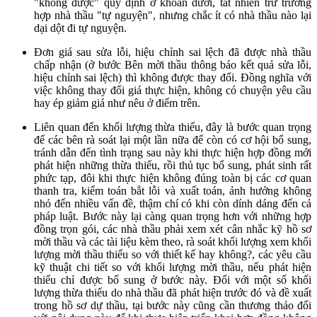
"không được" quy định ở khoản dưới, tất nhiên trừ trường
hợp nhà thầu "tự nguyện", nhưng chắc ít có nhà thầu nào lại
dại dột đi tự nguyện.
Đơn giá sau sửa lỗi, hiệu chỉnh sai lệch đã được nhà thầu
chấp nhận (ở bước Bên mời thầu thông báo kết quả sửa lỗi,
hiệu chỉnh sai lệch) thì không được thay đổi. Đồng nghĩa với
việc không thay đổi giá thực hiện, không có chuyện yêu cầu
hay ép giảm giá như nêu ở điểm trên.
Liên quan đến khối lượng thừa thiếu, đây là bước quan trọng
để các bên rà soát lại một lần nữa để còn có cơ hội bổ sung,
tránh dẫn đến tình trạng sau này khi thực hiện hợp đồng mới
phát hiện những thừa thiếu, rồi thủ tục bổ sung, phát sinh rất
phức tạp, đôi khi thực hiện không đúng toàn bị các cơ quan
thanh tra, kiểm toán bắt lỗi và xuất toán, ảnh hưởng không
nhỏ đến nhiều vấn đề, thậm chí có khi còn dính dáng đến cả
pháp luật. Bước này lại càng quan trọng hơn với những hợp
đồng trọn gói, các nhà thầu phải xem xét cân nhắc kỹ hồ sơ
mời thầu và các tài liệu kèm theo, rà soát khối lượng xem khối
lượng mời thầu thiếu so với thiết kế hay không?, các yêu cầu
kỹ thuật chi tiết so với khối lượng mời thầu, nếu phát hiện
thiếu chỉ được bổ sung ở bước này. Đối với một số khối
lượng thừa thiếu do nhà thầu đã phát hiện trước đó và đề xuất
trong hồ sơ dự thầu, tại bước này cũng cần thương thảo đối