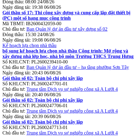
Đóng thầu:
08:00 24/08/26
Ngày đăng tải:
19:38 06/08/26
Gói thầu số 17: Thi công xây dựng và cung cấp lắp đặt thiết bị
(PC) một số hạng mục công trình
Mã TBMT:
IB2600432059-00
Chủ đầu tư:
Ban Quản lý dự án đầu tư xây dựng số 02
Đóng thầu:
15:30 24/08/26
Ngày đăng tải:
19:08 06/08/26
Kế hoạch lựa chọn nhà thầu
bổ sung kế hoạch lựa chọn nhà thầu Công trình: Mở rộng và
xây dựng nhà lớp học, nhà bộ môn Trường THCS Trung Hưng
Số KHLCNT:
PL2600239410-00
Chủ đầu tư:
Ban Quản lý dự án đầu tư – hạ tầng phường Sơn Tây
Ngày đăng tải:
20:43 06/08/26
Gói thầu số 02: Toàn bộ chi phí xây lắp
Số KHLCNT:
PL2600247701-01
Chủ đầu tư:
Trung tâm Dịch vụ sự nghiệp công xã A Lưới 4
Ngày đăng tải:
20:40 06/08/26
Gói thầu số 02: Toàn bộ chi phí xây lắp
Số KHLCNT:
PL2600247706-01
Chủ đầu tư:
Trung tâm Dịch vụ sự nghiệp công xã A Lưới 4
Ngày đăng tải:
20:39 06/08/26
Gói thầu số 02: Toàn bộ chi phí xây lắp
Số KHLCNT:
PL2600247713-01
Chủ đầu tư:
Trung tâm Dịch vụ sự nghiệp công xã A Lưới 4