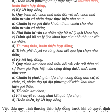
b) Hoàn thiện phương án tự thực hiện và
thương thảo,
hoàn thiện hợp đồng
;
c) Ký kết hợp đồng.
6. Quy trình lựa chọn nhà thầu đối với lựa chọn nhà
thầu tư vấn cá nhân được thực hiện như sau:
a) Chuẩn bị và gửi điều khoản tham chiếu cho nhà
thầu tư vấn cá nhân;
b) Nhà thầu tư vấn cá nhân nộp hồ sơ lý lịch khoa học;
c) Đánh giá hồ sơ lý lịch khoa học của nhà thầu tư vấn
cá nhân;
d)
Thương thảo, hoàn thiện hợp đồng
;
đ) Trình, phê duyệt và công khai kết quả lựa chọn nhà
thầu;
e) Ký kết hợp đồng.
7. Quy trình lựa chọn nhà thầu đối với các gói thầu có
sự tham gia thực hiện của cộng đồng được thực hiện
như sau:
a) Chuẩn bị phương án lựa chọn cộng đồng dân cư, tổ
chức, tổ, nhóm thợ tại địa phương để triển khai thực
hiện gói thầu;
b) Tổ chức lựa chọn;
c) Phê duyệt và công khai kết quả lựa chọn;
d) Hoàn thiện, ký kết hợp đồng.
Việc đưa quy trình thương thảo hợp đồng trước khi có quyết định