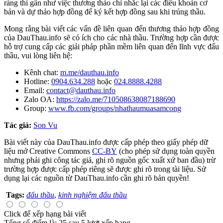
ràng thì gần như việc thương thảo chỉ nhắc lại các điều khoản cơ
bản và dự thảo hợp đồng để ký kết hợp đồng sau khi trúng thầu.
Mong rằng bài viết các vấn đề liên quan đến thương thảo hợp đồng
của DauThau.info sẽ có ích cho các nhà thầu. Trường hợp cần được
hỗ trợ cung cấp các giải pháp phần mềm liên quan đến lĩnh vực đấu
thầu, vui lòng liên hệ:
Kênh chat:
m.me/dauthau.info
Hotline:
0904.634.288
hoặc
024.8888.4288
Email:
contact@dauthau.info
Zalo OA:
https://zalo.me/710508638087188690
Group:
www.fb.com/groups/nhathaumuasamcong
Tác giả:
Son Vu
Bài viết này của DauThau.info được cấp phép theo giấy phép dữ
liệu mở Creative Commons
CC-BY
(cho phép sử dụng toàn quyền
nhưng phải ghi công tác giả, ghi rõ nguồn gốc xuất xứ ban đầu) trừ
trường hợp được cấp phép riêng sẽ được ghi rõ trong tài liệu. Sử
dụng lại các nguồn từ DauThau.info cần ghi rõ bản quyền!
Tags:
đấu thầu
,
kinh nghiệm đấu thầu
Click để xếp hạng bài viết
Tổng số điểm là: 25 sau 5 lượt xếp hạng