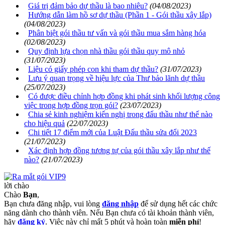
Giá trị đảm bảo dự thầu là bao nhiêu?
(04/08/2023)
Hướng dẫn làm hồ sơ dự thầu (Phần 1 - Gói thầu xây lắp)
(04/08/2023)
Phân biệt gói thầu tư vấn và gói thầu mua sắm hàng hóa
(02/08/2023)
Quy định lựa chọn nhà thầu gói thầu quy mô nhỏ
(31/07/2023)
Liệu có giấy phép con khi tham dự thầu?
(31/07/2023)
Lưu ý quan trọng về hiệu lực của Thư bảo lãnh dự thầu
(25/07/2023)
Có được điều chỉnh hợp đồng khi phát sinh khối lượng công
việc trong hợp đồng trọn gói?
(23/07/2023)
Chia sẻ kinh nghiệm kiến nghị trong đấu thầu như thế nào
cho hiệu quả
(22/07/2023)
Chi tiết 17 điểm mới của Luật Đấu thầu sửa đổi 2023
(21/07/2023)
Xác định hợp đồng tương tự của gói thầu xây lắp như thế
nào?
(21/07/2023)
lời chào
Chào
Bạn
,
Bạn chưa đăng nhập, vui lòng
đăng nhập
để sử dụng hết các chức
năng dành cho thành viên. Nếu Bạn chưa có tài khoản thành viên,
hãy
đăng ký
. Việc này chỉ mất 5 phút và hoàn toàn
miễn phí
!