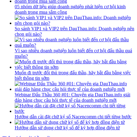
05 nhóm dữ liệu giúp doanh nghiệp phát hiện cơ hội kinh
doanh trong mua sắm công
So sánh VIP1 và VIP2 trên DauThau.info: Doanh nghiệp nên
chọn gói nào?
Vì sao nhiều doanh nghiệp luôn biết đến cơ hội đấu thầu quá
muộn?
Muốn đi trước đối thủ trong đấu thầu, hãy bắt đầu bằng việc
biết thông tin sớm
Webinar Đấu Thầu 360 #01: Chuyên gia DauThau.info giải
đáp hàng chục câu hỏi thực tế của doanh nghiệp mới
Hướng dẫn cài đặt chữ ký số Nacencomm chi tiết từng bước
Hướng dẫn sử dụng chữ ký số để ký hợp đồng điện tử