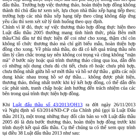
đấu thầu. Trường hợp việc thương thảo, hoàn thiện hợp đồng không
thành thì chủ đầu tư xem xét, lựa chọn nhà thầu xếp hạng tiếp theo;
trường hợp các nhà thầu xếp hạng tiếp theo cũng không đáp ứng
yêu cầu thì xem xét xử lý tình huống theo quy định.
Chính vì lẽ đó, thực sự việc thương thảo hợp đồng thực hiện theo
Luật đấu thầu 2005 thường mang tính hình thức, phía Bên mời
thầu/Chủ đầu tư thì thực hiện để coi như cho xong, thậm chí còn
không tổ chức thương thảo mà chỉ gửi biểu mẫu, hoàn thiện hợp
đồng cho xong. Về phía nhà thầu, do đã có kết quả trúng thầu nên
tâm lý cầm chắc trong tay nên không coi trọng và cũng không "mặn
mà" ở bước này hoặc quá trình thương thảo cũng qua loa, dẫn đến
có những nội dung chưa đủ chi tiết, chưa rõ hoặc chưa phù hợp,
chưa thống nhất giữa hồ sơ mời thầu và hồ sơ dự thầu , giữa các nội
dung khác nhau trong hồ sơ dự thầu… không được phát hiện,
thương thảo, thống nhất trước khi ký kết hợp đồng, có thể dẫn đến
các phát sinh, tranh chấp hoặc ảnh hưởng đến trách nhiệm của các
bên trong quá trình thực hiện hợp đồng.
Khi
Luật đấu thầu số 43/2013/QH13
ra đời ngày 26/11/2013
và Nghị định số 63/2014/NĐ-CP của Chính phủ
(gọi là Luật Đấu
thầu 2013), một trong những thay đổi căn bản so với Luật đấu thầu
2005 đó là đưa bước thương thảo, hoàn thiện hợp đồng trước khi
trình duyệt kết quả đấu thầu. Cụ thể chúng ta có thể xem quy trình
tại điều 38 Luật đấu thầu 2013 như sau: