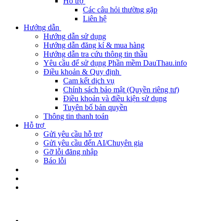
Hỗ trợ
Các câu hỏi thường gặp
Liên hệ
Hướng dẫn
Hướng dẫn sử dụng
Hướng dẫn đăng kí & mua hàng
Hướng dẫn tra cứu thông tin thầu
Yêu cầu để sử dụng Phần mềm DauThau.info
Điều khoản & Quy định
Cam kết dịch vụ
Chính sách bảo mật (Quyền riêng tư)
Điều khoản và điều kiện sử dụng
Tuyên bố bản quyền
Thông tin thanh toán
Hỗ trợ
Gửi yêu cầu hỗ trợ
Gửi yêu cầu đến AI/Chuyên gia
Gỡ lỗi đăng nhập
Báo lỗi