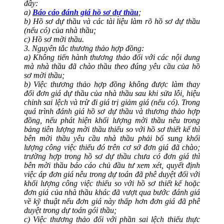
đây:
a)
Báo cáo đánh giá hồ sơ dự thầu
;
b) Hồ sơ dự thầu và các tài liệu làm rõ hồ sơ dự thầu
(nếu có) của nhà thầu;
c) Hồ sơ mời thầu.
3. Nguyên tắc thương thảo hợp đồng:
a) Không tiến hành thương thảo đối với các nội dung
mà nhà thầu đã chào thầu theo đúng yêu cầu của hồ
sơ mời thầu;
b) Việc thương thảo hợp đồng không được làm thay
đổi đơn giá dự thầu của nhà thầu sau khi sửa lỗi, hiệu
chỉnh sai lệch và trừ đi giá trị giảm giá (nếu có). Trong
quá trình đánh giá hồ sơ dự thầu và thương thảo hợp
đồng, nếu phát hiện khối lượng mời thầu nêu trong
bảng tiên lượng mời thầu thiếu so với hồ sơ thiết kế thì
bên mời thầu yêu cầu nhà thầu phải bổ sung khối
lượng công việc thiếu đó trên cơ sở đơn giá đã chào;
trường hợp trong hồ sơ dự thầu chưa có đơn giá thì
bên mời thầu báo cáo chủ đầu tư xem xét, quyết định
việc áp đơn giá nêu trong dự toán đã phê duyệt đối với
khối lượng công việc thiếu so với hồ sơ thiết kế hoặc
đơn giá của nhà thầu khác đã vượt qua bước đánh giá
về kỹ thuật nếu đơn giá này thấp hơn đơn giá đã phê
duyệt trong dự toán gói thầu;
c) Việc thương thảo đối với phần sai lệch thiếu thực