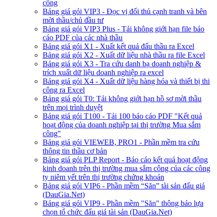
công
Bảng giá gói VIP3 - Đọc vị đối thủ cạnh tranh và bên
mời thầu/chủ đầu tư
Bảng giá gói VIP3 Plus - Tải không giới hạn file báo
cáo PDF của các nhà thầu
Bảng giá gói X1 - Xuất kết quả đấu thầu ra Excel
Bảng giá gói X2 - Xuất dữ liệu nhà thầu ra file Excel
Bảng giá gói X3 - Tra cứu danh bạ doanh nghiệp &
trích xuất dữ liệu doanh nghiệp ra excel
Bảng giá gói X4 - Xuất dữ liệu hàng hóa và thiết bị thi
công ra Excel
Bảng giá gói T0: Tải không giới hạn hồ sơ mời thầu
trên mọi trình duyệt
Bảng giá gói T100 - Tải 100 báo cáo PDF "Kết quả
hoạt động của doanh nghiệp tại thị trường Mua sắm
công"
Bảng giá gói VIEWEB, PRO1 - Phần mềm tra cứu
thông tin thầu cơ bản
Bảng giá gói PLP Report - Báo cáo kết quả hoạt động
kinh doanh trên thị trường mua sắm công của các công
ty niêm yết trên thị trường chứng khoán
Bảng giá gói VIP6 - Phần mềm “Săn” tài sản đấu giá
(DauGia.Net)
Bảng giá gói VIP9 - Phần mềm "Săn" thông báo lựa
chọn tổ chức đấu giá tài sản (DauGia.Net)