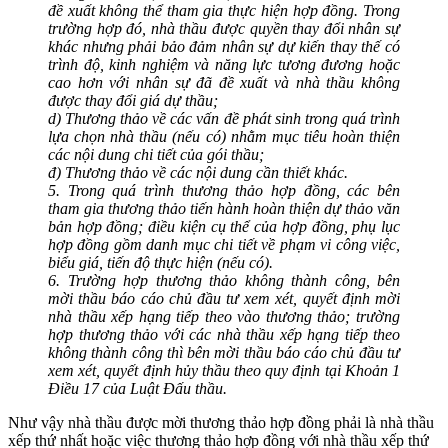
đề xuất không thể tham gia thực hiện hợp đồng. Trong
trường hợp đó, nhà thầu được quyền thay đổi nhân sự
khác nhưng phải bảo đảm nhân sự dự kiến thay thế có
trình độ, kinh nghiệm và năng lực tương đương hoặc
cao hơn với nhân sự đã đề xuất và nhà thầu không
được thay đổi giá dự thầu;
d) Thương thảo về các vấn đề phát sinh trong quá trình
lựa chọn nhà thầu (nếu có) nhằm mục tiêu hoàn thiện
các nội dung chi tiết của gói thầu;
đ) Thương thảo về các nội dung cần thiết khác.
5. Trong quá trình thương thảo hợp đồng, các bên
tham gia thương thảo tiến hành hoàn thiện dự thảo văn
bản hợp đồng; điều kiện cụ thể của hợp đồng, phụ lục
hợp đồng gồm danh mục chi tiết về phạm vi công việc,
biểu giá, tiến độ thực hiện (nếu có).
6. Trường hợp thương thảo không thành công, bên
mời thầu báo cáo chủ đầu tư xem xét, quyết định mời
nhà thầu xếp hạng tiếp theo vào thương thảo; trường
hợp thương thảo với các nhà thầu xếp hạng tiếp theo
không thành công thì bên mời thầu báo cáo chủ đầu tư
xem xét, quyết định hủy thầu theo quy định tại Khoản 1
Điều 17 của Luật Đấu thầu.
Như vậy nhà thầu được mời thương thảo hợp đồng phải là nhà thầu
xếp thứ nhất hoặc việc thương thảo hợp đồng với nhà thầu xếp thứ