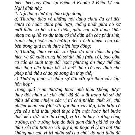
hiện theo quy định tại Điểm d Khoản 2 Điều 17 của
Nghị định này.
4. Nội dung thương thảo hợp đồng:
a) Thương thảo về những nội dung chưa đủ chi tiết,
chưa rõ hoặc chưa phù hợp, thống nhất giữa hồ sơ
mời thầu và hồ sơ dự thầu, giữa các nội dung khác
nhau trong hồ sơ dự thầu có thể dẫn đến các phát sinh,
tranh chấp hoặc ảnh hưởng đến trách nhiệm của các
bên trong quá trình thực hiện hợp đồng;
b) Thương thảo về các sai lệch do nhà thầu đã phát
hiện và đề xuất trong hồ sơ dự thầu (nếu có), bao gồm
cả các đề xuất thay đổi hoặc phương án thay thế của
nhà thầu nếu trong hồ sơ mời thầu có quy định cho
phép nhà thầu chào phương án thay thế;
c) Thương thảo về nhân sự đối với gói thầu xây lắp,
hỗn hợp:
Trong quá trình thương thảo, nhà thầu không được
thay đổi nhân sự chủ chốt đã đề xuất trong hồ sơ dự
thầu để đảm nhiệm các vị trí chủ nhiệm thiết kế, chủ
nhiệm khảo sát (đối với gói thầu xây lắp, hỗn hợp có
yêu cầu nhà thầu phải thực hiện một hoặc hai bước
thiết kế trước khi thi công), vị trí chỉ huy trưởng công
trường, trừ trường hợp do thời gian đánh giá hồ sơ dự
thầu kéo dài hơn so với quy định hoặc vì lý do bất khả
kháng mà các vị trí nhân sự chủ chốt do nhà thầu đã