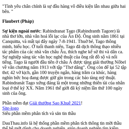
"Tình yêu chân chính là sự đầu hàng vô điều kiện lẫn nhau giữa hai
bên. "
Flaubert (Pháp)
Sự kiện ngoài nước
: Rabindranat Tago (Rabindranth Tagore) là
nhà thơ lớn, nhà vǎn hoá lỗi lạc của Ấn Độ. Ông sinh nǎm 1861 tại
Canquitta, và mất tại đây ngày 7-8-1941. Thuở bé, Tago thông
minh, hiếu học. Ở tuổi thanh niên, Tago đã dịch thông thạo nhiều
tác phẩm của các nhà vǎn châu Âu, thích nghe kể sử thi và dân ca.
Sự nghiệp sáng tác vǎn học nghệ thuật của ông rất đồ sộ và nổi
tiếng. Tago là người đầu tiên ở châu Á được tặng giải thưởng Nôbel
về vǎn chương nǎm 1913 với tập "Thơ dâng". Ông còn để lại 52 tập
thơ, 42 vở kịch, gần 100 truyện ngắn, hàng trǎm ca khúc, hàng
nghìn bức hoạ đang được giữ gìn trong các bảo tàng mỹ thuật.
Rabindranát Tago xứng đáng là một trong những thiên tài của nhân
loại ở thế kỷ XX. Nǎm 1961 thế giới đã kỷ niệm lần thứ 100 ngày
sinh của ông.
Phần mềm đạt
Giải thưởng Sao Khuê 2021
!
Site-logo
Siêu phần mềm phân tích và săn tin thầu
DauThau.info là hệ thống phần mềm phân tích thông tin mời thầu
thế hệ mới dành cho doanh nghiệp, giúp doanh nghiệp tìm kiếm,