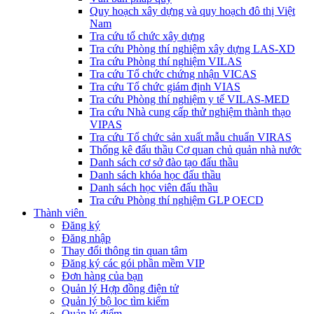
Quy hoạch xây dựng và quy hoạch đô thị Việt
Nam
Tra cứu tổ chức xây dựng
Tra cứu Phòng thí nghiệm xây dựng LAS-XD
Tra cứu Phòng thí nghiệm VILAS
Tra cứu Tổ chức chứng nhận VICAS
Tra cứu Tổ chức giám định VIAS
Tra cứu Phòng thí nghiệm y tế VILAS-MED
Tra cứu Nhà cung cấp thử nghiệm thành thạo
VIPAS
Tra cứu Tổ chức sản xuất mẫu chuẩn VIRAS
Thống kê đấu thầu Cơ quan chủ quản nhà nước
Danh sách cơ sở đào tạo đấu thầu
Danh sách khóa học đấu thầu
Danh sách học viên đấu thầu
Tra cứu Phòng thí nghiệm GLP OECD
Thành viên
Đăng ký
Đăng nhập
Thay đổi thông tin quan tâm
Đăng ký các gói phần mềm VIP
Đơn hàng của bạn
Quản lý Hợp đồng điện tử
Quản lý bộ lọc tìm kiếm
Quản lý điểm