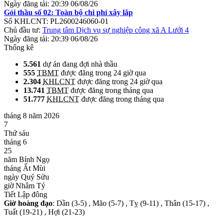
Ngày đăng tải:
20:39 06/08/26
Gói thầu số 02: Toàn bộ chi phí xây lắp
Số KHLCNT:
PL2600246060-01
Chủ đầu tư:
Trung tâm Dịch vụ sự nghiệp công xã A Lưới 4
Ngày đăng tải:
20:39 06/08/26
Thống kê
5.561
dự án đang đợi nhà thầu
555
TBMT
được đăng trong 24 giờ qua
2.304
KHLCNT
được đăng trong 24 giờ qua
13.741
TBMT
được đăng trong tháng qua
51.777
KHLCNT
được đăng trong tháng qua
tháng 8 năm 2026
7
Thứ sáu
tháng 6
25
năm Bính Ngọ
tháng Ất Mùi
ngày Quý Sửu
giờ Nhâm Tý
Tiết Lập đông
Giờ hoàng đạo
: Dần (3-5) , Mão (5-7) , Tỵ (9-11) , Thân (15-17) ,
Tuất (19-21) , Hợi (21-23)