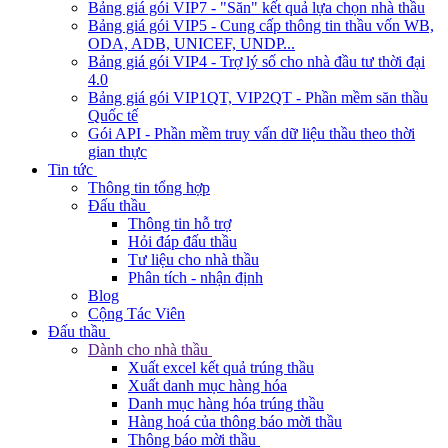
Bảng giá gói VIP7 - "Săn" kết quả lựa chọn nhà thầu
Bảng giá gói VIP5 - Cung cấp thông tin thầu vốn WB,
ODA, ADB, UNICEF, UNDP...
Bảng giá gói VIP4 - Trợ lý số cho nhà đầu tư thời đại
4.0
Bảng giá gói VIP1QT, VIP2QT - Phần mềm săn thầu
Quốc tế
Gói API - Phần mềm truy vấn dữ liệu thầu theo thời
gian thực
Tin tức
Thông tin tổng hợp
Đấu thầu
Thông tin hỗ trợ
Hỏi đáp đấu thầu
Tư liệu cho nhà thầu
Phân tích - nhận định
Blog
Cộng Tác Viên
Đấu thầu
Dành cho nhà thầu
Xuất excel kết quả trúng thầu
Xuất danh mục hàng hóa
Danh mục hàng hóa trúng thầu
Hàng hoá của thông báo mời thầu
Thông báo mời thầu