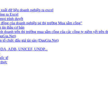
xuất dữ liệu doanh nghiệp ra excel
công ra Excel
mọi trình duyệt
 động của doanh nghiệp tại thị trường Mua sắm công"
tin thầu cơ bản
nh doanh trên thị trường mua sắm công của các công ty niêm yết trên 
auGia.Net)
 tổ chức đấu giá tài sản (DauGia.Net)
B, ODA, ADB, UNICEF, UNDP...
0
ốc tế
 thực