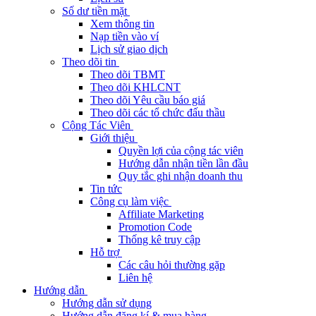
Số dư tiền mặt
Xem thông tin
Nạp tiền vào ví
Lịch sử giao dịch
Theo dõi tin
Theo dõi TBMT
Theo dõi KHLCNT
Theo dõi Yêu cầu báo giá
Theo dõi các tổ chức đấu thầu
Cộng Tác Viên
Giới thiệu
Quyền lợi của cộng tác viên
Hướng dẫn nhận tiền lần đầu
Quy tắc ghi nhận doanh thu
Tin tức
Công cụ làm việc
Affiliate Marketing
Promotion Code
Thống kê truy cập
Hỗ trợ
Các câu hỏi thường gặp
Liên hệ
Hướng dẫn
Hướng dẫn sử dụng
Hướng dẫn đăng kí & mua hàng