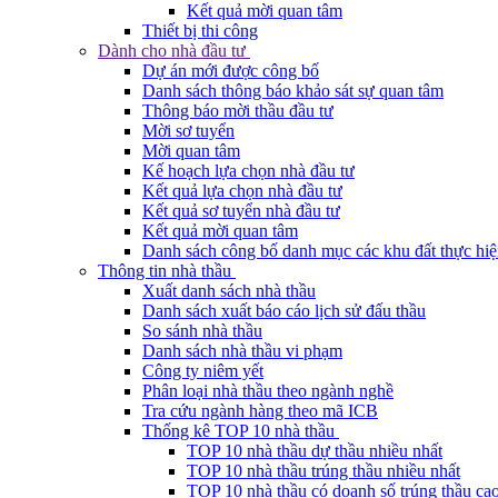
Kết quả mời quan tâm
Thiết bị thi công
Dành cho nhà đầu tư
Dự án mới được công bố
Danh sách thông báo khảo sát sự quan tâm
Thông báo mời thầu đầu tư
Mời sơ tuyển
Mời quan tâm
Kế hoạch lựa chọn nhà đầu tư
Kết quả lựa chọn nhà đầu tư
Kết quả sơ tuyển nhà đầu tư
Kết quả mời quan tâm
Danh sách công bố danh mục các khu đất thực hiệ
Thông tin nhà thầu
Xuất danh sách nhà thầu
Danh sách xuất báo cáo lịch sử đấu thầu
So sánh nhà thầu
Danh sách nhà thầu vi phạm
Công ty niêm yết
Phân loại nhà thầu theo ngành nghề
Tra cứu ngành hàng theo mã ICB
Thống kê TOP 10 nhà thầu
TOP 10 nhà thầu dự thầu nhiều nhất
TOP 10 nhà thầu trúng thầu nhiều nhất
TOP 10 nhà thầu có doanh số trúng thầu cao