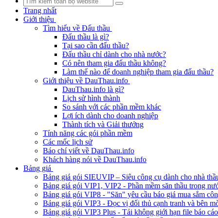
Trang nhất
Giới thiệu
Tìm hiểu về Đấu thầu
Đấu thầu là gì?
Tại sao cần đấu thầu?
Đấu thầu chỉ dành cho nhà nước?
Có nên tham gia đấu thầu không?
Làm thế nào để doanh nghiệp tham gia đấu thầu?
Giới thiệu về DauThau.info
DauThau.info là gì?
Lịch sử hình thành
So sánh với các phần mềm khác
Lợi ích dành cho doanh nghiệp
Thành tích và Giải thưởng
Tính năng các gói phần mềm
Các mốc lịch sử
Báo chí viết về DauThau.info
Khách hàng nói về DauThau.info
Bảng giá
Bảng giá gói SIEUVIP – Siêu công cụ dành cho nhà thầ
Bảng giá gói VIP1, VIP2 - Phần mềm săn thầu trong nư
Bảng giá gói VIP8 - "Săn" yêu cầu báo giá mua sắm cô
Bảng giá gói VIP3 - Đọc vị đối thủ cạnh tranh và bên mờ
Bảng giá gói VIP3 Plus - Tải không giới hạn file báo cá