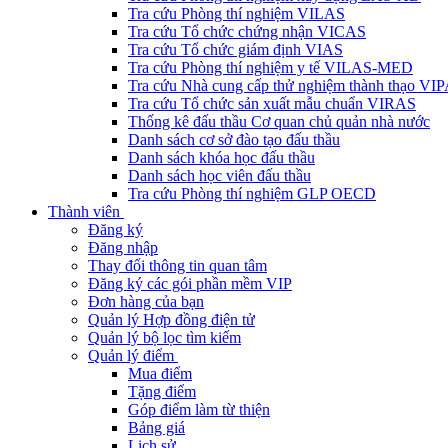
Tra cứu Phòng thí nghiệm VILAS
Tra cứu Tổ chức chứng nhận VICAS
Tra cứu Tổ chức giám định VIAS
Tra cứu Phòng thí nghiệm y tế VILAS-MED
Tra cứu Nhà cung cấp thử nghiệm thành thạo VI
Tra cứu Tổ chức sản xuất mẫu chuẩn VIRAS
Thống kê đấu thầu Cơ quan chủ quản nhà nước
Danh sách cơ sở đào tạo đấu thầu
Danh sách khóa học đấu thầu
Danh sách học viên đấu thầu
Tra cứu Phòng thí nghiệm GLP OECD
Thành viên
Đăng ký
Đăng nhập
Thay đổi thông tin quan tâm
Đăng ký các gói phần mềm VIP
Đơn hàng của bạn
Quản lý Hợp đồng điện tử
Quản lý bộ lọc tìm kiếm
Quản lý điểm
Mua điểm
Tặng điểm
Góp điểm làm từ thiện
Bảng giá
Lịch sử