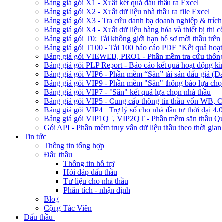
Bảng giá gói X1 - Xuất kết quả đấu thầu ra Excel
Bảng giá gói X2 - Xuất dữ liệu nhà thầu ra file Excel
Bảng giá gói X3 - Tra cứu danh bạ doanh nghiệp & trích 
Bảng giá gói X4 - Xuất dữ liệu hàng hóa và thiết bị thi 
Bảng giá gói T0: Tải không giới hạn hồ sơ mời thầu trên 
Bảng giá gói T100 - Tải 100 báo cáo PDF "Kết quả hoạt
Bảng giá gói VIEWEB, PRO1 - Phần mềm tra cứu thông 
Bảng giá gói PLP Report - Báo cáo kết quả hoạt động ki
Bảng giá gói VIP6 - Phần mềm “Săn” tài sản đấu giá (D
Bảng giá gói VIP9 - Phần mềm "Săn" thông báo lựa chọn
Bảng giá gói VIP7 - "Săn" kết quả lựa chọn nhà thầu
Bảng giá gói VIP5 - Cung cấp thông tin thầu vốn W
Bảng giá gói VIP4 - Trợ lý số cho nhà đầu tư thời đại 4.
Bảng giá gói VIP1QT, VIP2QT - Phần mềm săn thầu Qu
Gói API - Phần mềm truy vấn dữ liệu thầu theo thời gian
Tin tức
Thông tin tổng hợp
Đấu thầu
Thông tin hỗ trợ
Hỏi đáp đấu thầu
Tư liệu cho nhà thầu
Phân tích - nhận định
Blog
Cộng Tác Viên
Đấu thầu