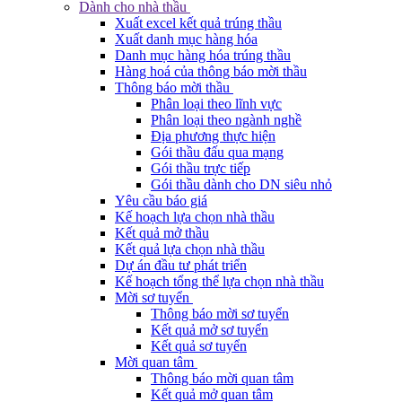
Dành cho nhà thầu
Xuất excel kết quả trúng thầu
Xuất danh mục hàng hóa
Danh mục hàng hóa trúng thầu
Hàng hoá của thông báo mời thầu
Thông báo mời thầu
Phân loại theo lĩnh vực
Phân loại theo ngành nghề
Địa phương thực hiện
Gói thầu đấu qua mạng
Gói thầu trực tiếp
Gói thầu dành cho DN siêu nhỏ
Yêu cầu báo giá
Kế hoạch lựa chọn nhà thầu
Kết quả mở thầu
Kết quả lựa chọn nhà thầu
Dự án đầu tư phát triển
Kế hoạch tổng thể lựa chọn nhà thầu
Mời sơ tuyển
Thông báo mời sơ tuyển
Kết quả mở sơ tuyển
Kết quả sơ tuyển
Mời quan tâm
Thông báo mời quan tâm
Kết quả mở quan tâm