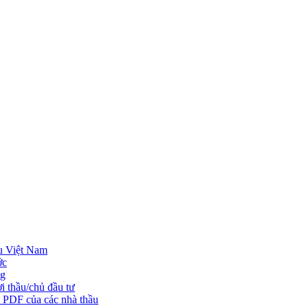
u Việt Nam
ớc
ng
i thầu/chủ đầu tư
o PDF của các nhà thầu