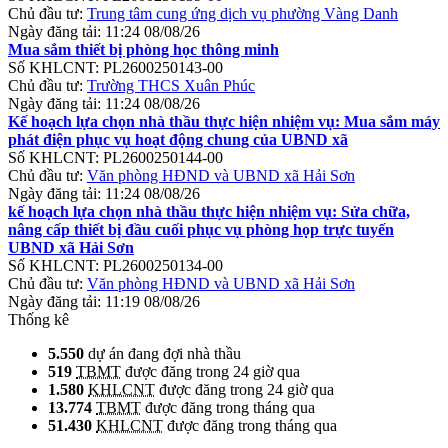
Chủ đầu tư:
Trung tâm cung ứng dịch vụ phường Vàng Danh
Ngày đăng tải:
11:24 08/08/26
Mua sắm thiết bị phòng học thông minh
Số KHLCNT:
PL2600250143-00
Chủ đầu tư:
Trường THCS Xuân Phúc
Ngày đăng tải:
11:24 08/08/26
Kế hoạch lựa chọn nhà thầu thực hiện nhiệm vụ: Mua sắm máy
phát điện phục vụ hoạt động chung của UBND xã
Số KHLCNT:
PL2600250144-00
Chủ đầu tư:
Văn phòng HĐND và UBND xã Hải Sơn
Ngày đăng tải:
11:24 08/08/26
kế hoạch lựa chọn nhà thầu thực hiện nhiệm vụ: Sửa chữa,
nâng cấp thiết bị đầu cuối phục vụ phòng họp trực tuyến
UBND xã Hải Sơn
Số KHLCNT:
PL2600250134-00
Chủ đầu tư:
Văn phòng HĐND và UBND xã Hải Sơn
Ngày đăng tải:
11:19 08/08/26
Thống kê
5.550
dự án đang đợi nhà thầu
519
TBMT
được đăng trong 24 giờ qua
1.580
KHLCNT
được đăng trong 24 giờ qua
13.774
TBMT
được đăng trong tháng qua
51.430
KHLCNT
được đăng trong tháng qua