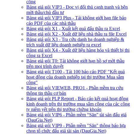
công
Bảng giá gói VIP3 - Đọc vị đối thủ cạnh tranh và bên
mời thầu/chủ đầu tư
Bảng giá gói VIP3 Plus - Tải không giới hạn file báo
cáo PDF của các nhà thầu
Bảng giá gói X1 - Xuất kết quả đấu thầu ra Excel
Bảng giá gói X2 - Xuất dữ liệu nhà thầu ra file Excel
Bảng giá gói X3 - Tra cứu danh bạ doanh nghiệp &
trích xuất dữ liệu doanh nghiệp ra excel
Bảng giá gói X4 - Xuất dữ liệu hàng hóa và thiết bị thi
công ra Excel
Bảng giá gói T0: Tải không giới hạn hồ sơ mời thầu
trên mọi trình duyệt
Bảng giá gói T100 - Tải 100 báo cáo PDF "Kết quả
hoạt động của doanh nghiệp tại thị trường Mua sắm
công"
Bảng giá gói VIEWEB, PRO1 - Phần mềm tra cứu
thông tin thầu cơ bản
Bảng giá gói PLP Report - Báo cáo kết quả hoạt động
kinh doanh trên thị trường mua sắm công của các công
ty niêm yết trên thị trường chứng khoán
Bảng giá gói VIP6 - Phần mềm “Săn” tài sản đấu giá
(DauGia.Net)
Bảng giá gói VIP9 - Phần mềm "Săn" thông báo lựa
chọn tổ chức đấu giá tài sản (DauGia.Net)