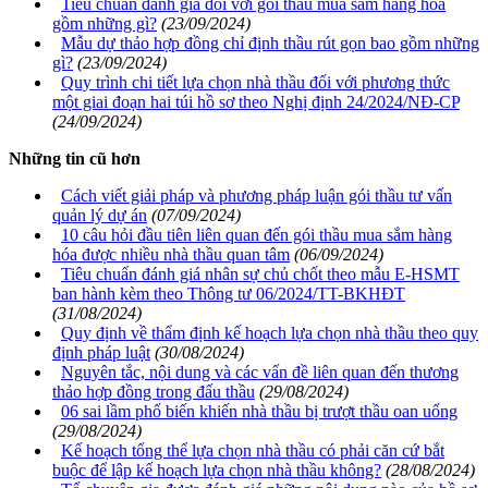
Tiêu chuẩn đánh giá đối với gói thầu mua sắm hàng hóa
gồm những gì?
(23/09/2024)
Mẫu dự thảo hợp đồng chỉ định thầu rút gọn bao gồm những
gì?
(23/09/2024)
Quy trình chi tiết lựa chọn nhà thầu đối với phương thức
một giai đoạn hai túi hồ sơ theo Nghị định 24/2024/NĐ-CP
(24/09/2024)
Những tin cũ hơn
Cách viết giải pháp và phương pháp luận gói thầu tư vấn
quản lý dự án
(07/09/2024)
10 câu hỏi đầu tiên liên quan đến gói thầu mua sắm hàng
hóa được nhiều nhà thầu quan tâm
(06/09/2024)
Tiêu chuẩn đánh giá nhân sự chủ chốt theo mẫu E-HSMT
ban hành kèm theo Thông tư 06/2024/TT-BKHĐT
(31/08/2024)
Quy định về thẩm định kế hoạch lựa chọn nhà thầu theo quy
định pháp luật
(30/08/2024)
Nguyên tắc, nội dung và các vấn đề liên quan đến thương
thảo hợp đồng trong đấu thầu
(29/08/2024)
06 sai lầm phổ biến khiến nhà thầu bị trượt thầu oan uổng
(29/08/2024)
Kế hoạch tổng thể lựa chọn nhà thầu có phải căn cứ bắt
buộc để lập kế hoạch lựa chọn nhà thầu không?
(28/08/2024)