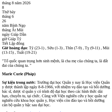
tháng 8 năm 2026
8
Thứ bảy
tháng 6
26
năm Bính Ngọ
tháng Ất Mùi
ngày Giáp Dần
giờ Giáp Tý
Tiết Lập đông
Giờ hoàng đạo
: Tý (23-1) , Sửu (1-3) , Thìn (7-9) , Tỵ (9-11) , Mùi
(13-15) , Tuất (19-21)
"Tổ quốc quan trọng hơn sinh mệnh, là cha mẹ của chúng ta, là đất
đai của chúng ta. "
Marie Curie (Pháp)
Sự kiện trong nước
: Trường đại học Quân y nay là Học viện Quân
y được thành lập ngày 8-8-1966, với nhiệm vụ đào tạo và bồi dưỡng
bác sĩ, dược sĩ quân y có trình độ đại học theo các hình thức dài
hạn, chuyên tu, tại chức. Cùng với Viện nghiên cứu y học quân sự
nghiên cứu khoa học quân y, Học viện còn đào tạo và bồi dưỡng
cán bộ quân y bậc sau đại học.