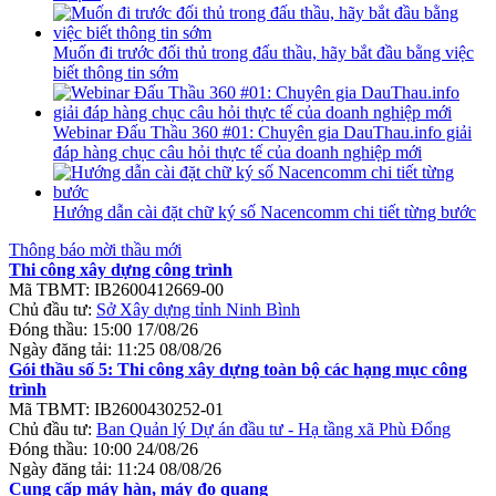
Muốn đi trước đối thủ trong đấu thầu, hãy bắt đầu bằng việc
biết thông tin sớm
Webinar Đấu Thầu 360 #01: Chuyên gia DauThau.info giải
đáp hàng chục câu hỏi thực tế của doanh nghiệp mới
Hướng dẫn cài đặt chữ ký số Nacencomm chi tiết từng bước
Thông báo mời thầu mới
Thi công xây dựng công trình
Mã TBMT:
IB2600412669-00
Chủ đầu tư:
Sở Xây dựng tỉnh Ninh Bình
Đóng thầu:
15:00 17/08/26
Ngày đăng tải:
11:25 08/08/26
Gói thầu số 5: Thi công xây dựng toàn bộ các hạng mục công
trình
Mã TBMT:
IB2600430252-01
Chủ đầu tư:
Ban Quản lý Dự án đầu tư - Hạ tầng xã Phù Đổng
Đóng thầu:
10:00 24/08/26
Ngày đăng tải:
11:24 08/08/26
Cung cấp máy hàn, máy đo quang