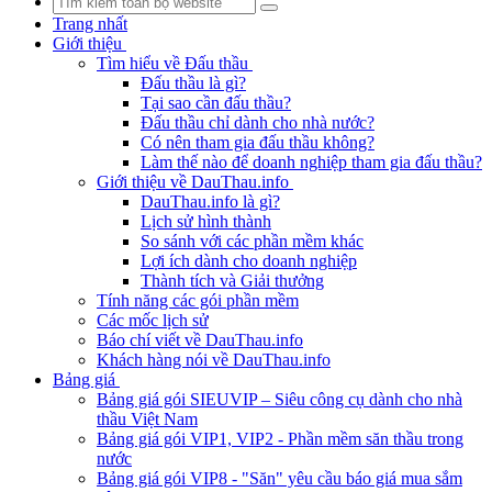
Trang nhất
Giới thiệu
Tìm hiểu về Đấu thầu
Đấu thầu là gì?
Tại sao cần đấu thầu?
Đấu thầu chỉ dành cho nhà nước?
Có nên tham gia đấu thầu không?
Làm thế nào để doanh nghiệp tham gia đấu thầu?
Giới thiệu về DauThau.info
DauThau.info là gì?
Lịch sử hình thành
So sánh với các phần mềm khác
Lợi ích dành cho doanh nghiệp
Thành tích và Giải thưởng
Tính năng các gói phần mềm
Các mốc lịch sử
Báo chí viết về DauThau.info
Khách hàng nói về DauThau.info
Bảng giá
Bảng giá gói SIEUVIP – Siêu công cụ dành cho nhà
thầu Việt Nam
Bảng giá gói VIP1, VIP2 - Phần mềm săn thầu trong
nước
Bảng giá gói VIP8 - "Săn" yêu cầu báo giá mua sắm