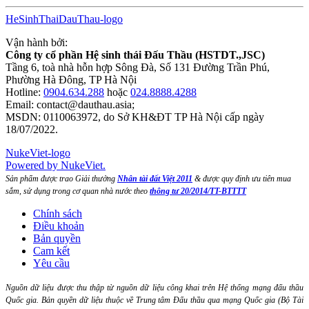
HeSinhThaiDauThau-logo
Vận hành bởi:
Công ty cổ phần Hệ sinh thái Đấu Thầu (HSTDT.,JSC)
Tầng 6, toà nhà hỗn hợp Sông Đà, Số 131 Đường Trần Phú,
Phường Hà Đông, TP Hà Nội
Hotline:
0904.634.288
hoặc
024.8888.4288
Email:
contact@dauthau.asia
;
MSDN: 0110063972, do Sở KH&ĐT TP Hà Nội cấp ngày
18/07/2022.
NukeViet-logo
Powered by NukeViet.
Sản phẩm được trao Giải thưởng
Nhân tài đất Việt 2011
& được quy định ưu tiên mua
sắm, sử dụng trong cơ quan nhà nước theo
thông tư 20/2014/TT-BTTTT
Chính sách
Điều khoản
Bản quyền
Cam kết
Yêu cầu
Nguồn dữ liệu được thu thập từ nguồn dữ liệu công khai trên Hệ thống mạng đấu thầu
Quốc gia. Bản quyền dữ liệu thuộc về Trung tâm Đấu thầu qua mạng Quốc gia (Bộ Tài