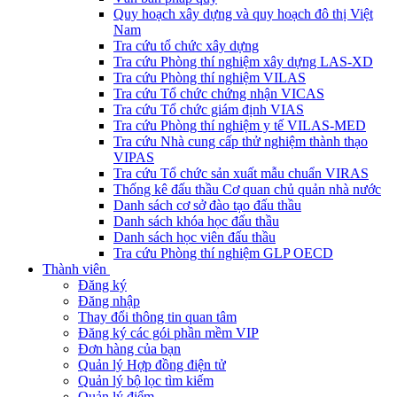
Quy hoạch xây dựng và quy hoạch đô thị Việt
Nam
Tra cứu tổ chức xây dựng
Tra cứu Phòng thí nghiệm xây dựng LAS-XD
Tra cứu Phòng thí nghiệm VILAS
Tra cứu Tổ chức chứng nhận VICAS
Tra cứu Tổ chức giám định VIAS
Tra cứu Phòng thí nghiệm y tế VILAS-MED
Tra cứu Nhà cung cấp thử nghiệm thành thạo
VIPAS
Tra cứu Tổ chức sản xuất mẫu chuẩn VIRAS
Thống kê đấu thầu Cơ quan chủ quản nhà nước
Danh sách cơ sở đào tạo đấu thầu
Danh sách khóa học đấu thầu
Danh sách học viên đấu thầu
Tra cứu Phòng thí nghiệm GLP OECD
Thành viên
Đăng ký
Đăng nhập
Thay đổi thông tin quan tâm
Đăng ký các gói phần mềm VIP
Đơn hàng của bạn
Quản lý Hợp đồng điện tử
Quản lý bộ lọc tìm kiếm
Quản lý điểm