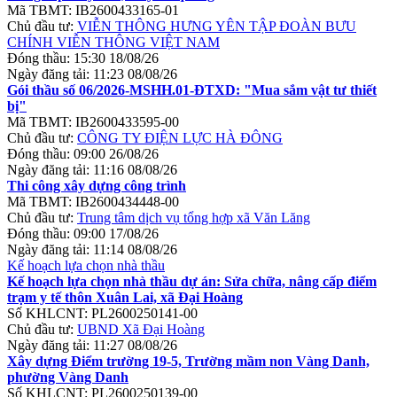
Mã TBMT:
IB2600433165-01
Chủ đầu tư:
VIỄN THÔNG HƯNG YÊN TẬP ĐOÀN BƯU
CHÍNH VIỄN THÔNG VIỆT NAM
Đóng thầu:
15:30 18/08/26
Ngày đăng tải:
11:23 08/08/26
Gói thầu số 06/2026-MSHH.01-ĐTXD: "Mua sắm vật tư thiết
bị"
Mã TBMT:
IB2600433595-00
Chủ đầu tư:
CÔNG TY ĐIỆN LỰC HÀ ĐÔNG
Đóng thầu:
09:00 26/08/26
Ngày đăng tải:
11:16 08/08/26
Thi công xây dựng công trình
Mã TBMT:
IB2600434448-00
Chủ đầu tư:
Trung tâm dịch vụ tổng hợp xã Văn Lăng
Đóng thầu:
09:00 17/08/26
Ngày đăng tải:
11:14 08/08/26
Kế hoạch lựa chọn nhà thầu
Kế hoạch lựa chọn nhà thầu dự án: Sửa chữa, nâng cấp điểm
trạm y tế thôn Xuân Lai, xã Đại Hoàng
Số KHLCNT:
PL2600250141-00
Chủ đầu tư:
UBND Xã Đại Hoàng
Ngày đăng tải:
11:27 08/08/26
Xây dựng Điểm trường 19-5, Trường mầm non Vàng Danh,
phường Vàng Danh
Số KHLCNT:
PL2600250139-00