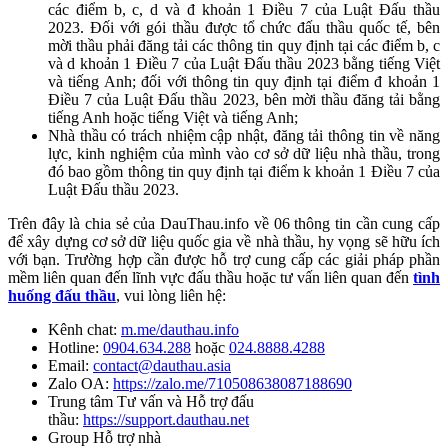
các điểm b, c, d và đ khoản 1 Điều 7 của Luật Đấu thầu
2023. Đối với gói thầu được tổ chức đấu thầu quốc tế, bên
mời thầu phải đăng tải các thông tin quy định tại các điểm b, c
và d khoản 1 Điều 7 của Luật Đấu thầu 2023 bằng tiếng Việt
và tiếng Anh; đối với thông tin quy định tại điểm đ khoản 1
Điều 7 của Luật Đấu thầu 2023, bên mời thầu đăng tải bằng
tiếng Anh hoặc tiếng Việt và tiếng Anh;
Nhà thầu có trách nhiệm cập nhật, đăng tải thông tin về năng
lực, kinh nghiệm của mình vào cơ sở dữ liệu nhà thầu, trong
đó bao gồm thông tin quy định tại điểm k khoản 1 Điều 7 của
Luật Đấu thầu 2023.
Trên đây là chia sẻ của DauThau.info về 06 thông tin cần cung cấp
để xây dựng cơ sở dữ liệu quốc gia về nhà thầu, hy vọng sẽ hữu ích
với bạn. Trường hợp cần được hỗ trợ cung cấp các giải pháp phần
mềm liên quan đến lĩnh vực đấu thầu hoặc tư vấn liên quan đến
tình
huống đấu thầu
, vui lòng liên hệ:
Kênh chat:
m.me/dauthau.info
Hotline:
0904.634.288
hoặc
024.8888.4288
Email:
contact@dauthau.asia
Zalo OA:
https://zalo.me/710508638087188690
Trung tâm Tư vấn và Hỗ trợ đấu
thầu:
https://support.dauthau.net
Group Hỗ trợ nhà