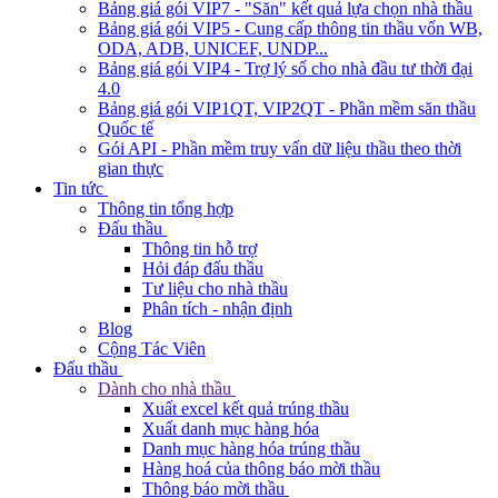
Bảng giá gói VIP7 - "Săn" kết quả lựa chọn nhà thầu
Bảng giá gói VIP5 - Cung cấp thông tin thầu vốn WB,
ODA, ADB, UNICEF, UNDP...
Bảng giá gói VIP4 - Trợ lý số cho nhà đầu tư thời đại
4.0
Bảng giá gói VIP1QT, VIP2QT - Phần mềm săn thầu
Quốc tế
Gói API - Phần mềm truy vấn dữ liệu thầu theo thời
gian thực
Tin tức
Thông tin tổng hợp
Đấu thầu
Thông tin hỗ trợ
Hỏi đáp đấu thầu
Tư liệu cho nhà thầu
Phân tích - nhận định
Blog
Cộng Tác Viên
Đấu thầu
Dành cho nhà thầu
Xuất excel kết quả trúng thầu
Xuất danh mục hàng hóa
Danh mục hàng hóa trúng thầu
Hàng hoá của thông báo mời thầu
Thông báo mời thầu