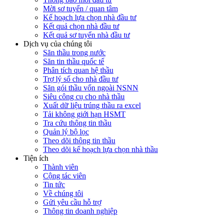
Mời sơ tuyển / quan tâm
Kế hoạch lựa chọn nhà đầu tư
Kết quả chọn nhà đầu tư
Kết quả sơ tuyển nhà đầu tư
Dịch vụ của chúng tôi
Săn thầu trong nước
Săn tin thầu quốc tế
Phân tích quan hệ thầu
Trợ lý số cho nhà đầu tư
Săn gói thầu vốn ngoài NSNN
Siêu công cụ cho nhà thầu
Xuất dữ liệu trúng thầu ra excel
Tải không giới hạn HSMT
Tra cứu thông tin thầu
Quản lý bộ lọc
Theo dõi thông tin thầu
Theo dõi kế hoạch lựa chọn nhà thầu
Tiện ích
Thành viên
Cộng tác viên
Tin tức
Về chúng tôi
Gửi yêu cầu hỗ trợ
Thông tin doanh nghiệp