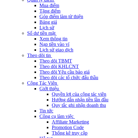
Mua điểm
Tặng điểm
Góp điểm làm từ thiện
Bảng giá
Lịch sử
Số dư tiền mặt
Xem thông tin
Nạp tiền vào ví
Lịch sử giao dịch
Theo dõi tin
Theo dõi TBMT
Theo dõi KHLCNT
Theo dõi Yêu cầu báo giá
Theo dõi các tổ chức đấu thầu
Cộng Tác Viên
Giới thiệu
Quyền lợi của cộng tác viên
Hướng dẫn nhận tiền lần đầu
Quy tắc ghi nhận doanh thu
Tin tức
Công cụ làm việc
Affiliate Marketing
Promotion Code
Thống kê truy cập