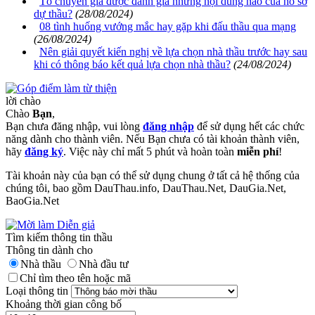
Tổ chuyên gia được đánh giá những nội dung nào của hồ sơ
dự thầu?
(28/08/2024)
08 tình huống vướng mắc hay gặp khi đấu thầu qua mạng
(26/08/2024)
Nên giải quyết kiến nghị về lựa chọn nhà thầu trước hay sau
khi có thông báo kết quả lựa chọn nhà thầu?
(24/08/2024)
lời chào
Chào
Bạn
,
Bạn chưa đăng nhập, vui lòng
đăng nhập
để sử dụng hết các chức
năng dành cho thành viên. Nếu Bạn chưa có tài khoản thành viên,
hãy
đăng ký
. Việc này chỉ mất 5 phút và hoàn toàn
miễn phí
!
Tài khoản này của bạn có thể sử dụng chung ở tất cả hệ thống của
chúng tôi, bao gồm DauThau.info, DauThau.Net, DauGia.Net,
BaoGia.Net
Tìm kiếm thông tin thầu
Thông tin dành cho
Nhà thầu
Nhà đầu tư
Chỉ tìm theo tên hoặc mã
Loại thông tin
Khoảng thời gian công bố