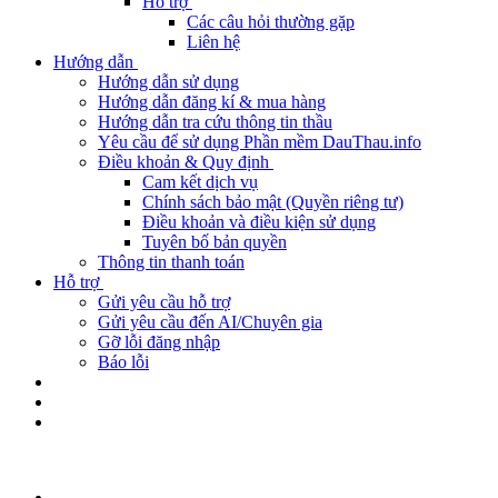
Hỗ trợ
Các câu hỏi thường gặp
Liên hệ
Hướng dẫn
Hướng dẫn sử dụng
Hướng dẫn đăng kí & mua hàng
Hướng dẫn tra cứu thông tin thầu
Yêu cầu để sử dụng Phần mềm DauThau.info
Điều khoản & Quy định
Cam kết dịch vụ
Chính sách bảo mật (Quyền riêng tư)
Điều khoản và điều kiện sử dụng
Tuyên bố bản quyền
Thông tin thanh toán
Hỗ trợ
Gửi yêu cầu hỗ trợ
Gửi yêu cầu đến AI/Chuyên gia
Gỡ lỗi đăng nhập
Báo lỗi