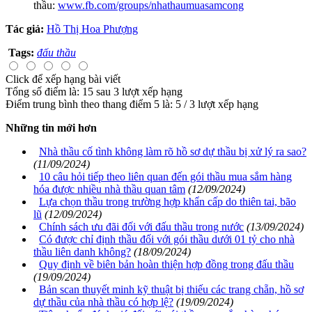
thầu:
www.fb.com/groups/nhathaumuasamcong
Tác giả:
Hồ Thị Hoa Phượng
Tags:
đấu thầu
Click để xếp hạng bài viết
Tổng số điểm là: 15 sau 3 lượt xếp hạng
Điểm trung bình theo thang điểm 5 là:
5
/
3
lượt xếp hạng
Những tin mới hơn
Nhà thầu cố tình không làm rõ hồ sơ dự thầu bị xử lý ra sao?
(11/09/2024)
10 câu hỏi tiếp theo liên quan đến gói thầu mua sắm hàng
hóa được nhiều nhà thầu quan tâm
(12/09/2024)
Lựa chọn thầu trong trường hợp khẩn cấp do thiên tai, bão
lũ
(12/09/2024)
Chính sách ưu đãi đối với đấu thầu trong nước
(13/09/2024)
Có được chỉ định thầu đối với gói thầu dưới 01 tỷ cho nhà
thầu liên danh không?
(18/09/2024)
Quy định về biên bản hoàn thiện hợp đồng trong đấu thầu
(19/09/2024)
Bản scan thuyết minh kỹ thuật bị thiếu các trang chẵn, hồ sơ
dự thầu của nhà thầu có hợp lệ?
(19/09/2024)