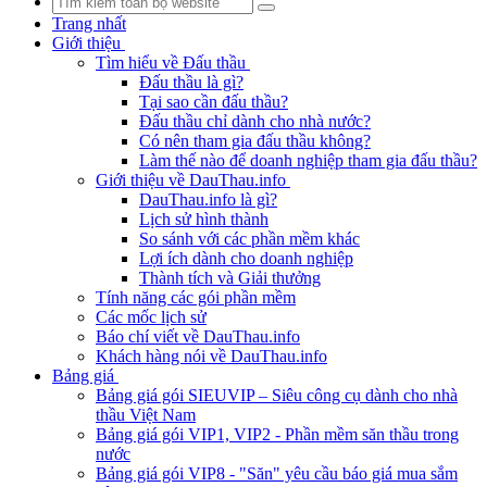
Trang nhất
Giới thiệu
Tìm hiểu về Đấu thầu
Đấu thầu là gì?
Tại sao cần đấu thầu?
Đấu thầu chỉ dành cho nhà nước?
Có nên tham gia đấu thầu không?
Làm thế nào để doanh nghiệp tham gia đấu thầu?
Giới thiệu về DauThau.info
DauThau.info là gì?
Lịch sử hình thành
So sánh với các phần mềm khác
Lợi ích dành cho doanh nghiệp
Thành tích và Giải thưởng
Tính năng các gói phần mềm
Các mốc lịch sử
Báo chí viết về DauThau.info
Khách hàng nói về DauThau.info
Bảng giá
Bảng giá gói SIEUVIP – Siêu công cụ dành cho nhà
thầu Việt Nam
Bảng giá gói VIP1, VIP2 - Phần mềm săn thầu trong
nước
Bảng giá gói VIP8 - "Săn" yêu cầu báo giá mua sắm