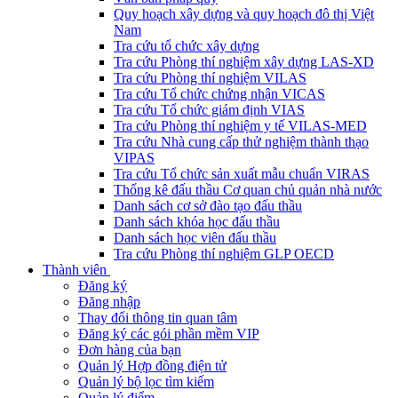
Quy hoạch xây dựng và quy hoạch đô thị Việt
Nam
Tra cứu tổ chức xây dựng
Tra cứu Phòng thí nghiệm xây dựng LAS-XD
Tra cứu Phòng thí nghiệm VILAS
Tra cứu Tổ chức chứng nhận VICAS
Tra cứu Tổ chức giám định VIAS
Tra cứu Phòng thí nghiệm y tế VILAS-MED
Tra cứu Nhà cung cấp thử nghiệm thành thạo
VIPAS
Tra cứu Tổ chức sản xuất mẫu chuẩn VIRAS
Thống kê đấu thầu Cơ quan chủ quản nhà nước
Danh sách cơ sở đào tạo đấu thầu
Danh sách khóa học đấu thầu
Danh sách học viên đấu thầu
Tra cứu Phòng thí nghiệm GLP OECD
Thành viên
Đăng ký
Đăng nhập
Thay đổi thông tin quan tâm
Đăng ký các gói phần mềm VIP
Đơn hàng của bạn
Quản lý Hợp đồng điện tử
Quản lý bộ lọc tìm kiếm
Quản lý điểm