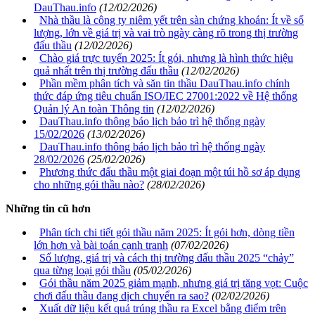
DauThau.info
(12/02/2026)
Nhà thầu là công ty niêm yết trên sàn chứng khoán: Ít về số
lượng, lớn về giá trị và vai trò ngày càng rõ trong thị trường
đấu thầu
(12/02/2026)
Chào giá trực tuyến 2025: Ít gói, nhưng là hình thức hiệu
quả nhất trên thị trường đấu thầu
(12/02/2026)
Phần mềm phân tích và săn tin thầu DauThau.info chính
thức đáp ứng tiêu chuẩn ISO/IEC 27001:2022 về Hệ thống
Quản lý An toàn Thông tin
(12/02/2026)
DauThau.info thông báo lịch bảo trì hệ thống ngày
15/02/2026
(13/02/2026)
DauThau.info thông báo lịch bảo trì hệ thống ngày
28/02/2026
(25/02/2026)
Phương thức đấu thầu một giai đoạn một túi hồ sơ áp dụng
cho những gói thầu nào?
(28/02/2026)
Những tin cũ hơn
Phân tích chi tiết gói thầu năm 2025: Ít gói hơn, dòng tiền
lớn hơn và bài toán cạnh tranh
(07/02/2026)
Số lượng, giá trị và cách thị trường đấu thầu 2025 “chảy”
qua từng loại gói thầu
(05/02/2026)
Gói thầu năm 2025 giảm mạnh, nhưng giá trị tăng vọt: Cuộc
chơi đấu thầu đang dịch chuyển ra sao?
(02/02/2026)
Xuất dữ liệu kết quả trúng thầu ra Excel bằng điểm trên