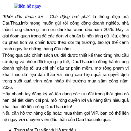
“Khởi đầu thuận lợi - Chủ động bứt phá”
 là thông điệp mà 
DauThau.info mong muốn gửi tới cộng đồng doanh nghiệp, nhà 
thầu trong chương trình ưu đãi khai xuân đầu năm 2026. Đây là 
giai đoạn quan trọng để các đơn vị chuẩn bị nền tảng dữ liệu, công 
cụ phân tích và chiến lược theo dõi thị trường, tạo lợi thế cạnh 
tranh ngay từ những tháng đầu năm.
Thông qua các chính sách ưu đãi được thiết kế theo từng nhu cầu 
sử dụng và nhóm đối tượng cụ thể, DauThau.info đồng hành cùng 
doanh nghiệp tối ưu chi phí đầu tư phần mềm, mở rộng phạm vi 
khai thác dữ liệu đấu thầu và nâng cao hiệu quả ra quyết định 
trong suốt quá trình xâm nhập thị trường mua sắm công năm 
2026.
Hãy nhanh tay đăng ký và tận dụng các ưu đãi trong thời gian có 
hạn, để tiết kiệm chi phí, mở rộng quyền lợi và nâng tầm hiệu quả 
khai thác dữ liệu cùng DauThau.info!
Nếu cần hỗ trợ nâng cấp hoặc mua thêm gói VIP, bạn có thể liên 
hệ ngay với chuyên viên đấu thầu của DauThau.info qua:
Trung tâm Tư vấn và Hỗ trợ đấu 