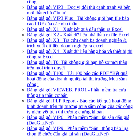
công
Bảng giá gói VIP3 - Đọc vị đối thủ cạnh tranh và bên
mời thầu/chủ đầu tư
Bảng giá gói VIP3 Plus - Tải không giới hạn file báo
cáo PDF của các nhà thầu
Bảng giá gói X1 - Xuất kết quả đấu thầu ra Excel
Bảng giá gói X2 - Xuất dữ liệu nhà thầu ra file Excel
Bảng giá gói X3 - Tra cứu danh bạ doanh nghiệp &
trích xuất dữ liệu doanh nghiệp ra excel
Bảng giá gói X4 - Xuất dữ liệu hàng hóa và thiết bị thi
công ra Excel
Bảng giá gói T0: Tải không giới hạn hồ sơ mời thầu
trên mọi trình duyệt
Bảng giá gói T100 - Tải 100 báo cáo PDF "Kết quả
hoạt động của doanh nghiệp tại thị trường Mua sắm
công"
Bảng giá gói VIEWEB, PRO1 - Phần mềm tra cứu
thông tin thầu cơ bản
Bảng giá gói PLP Report - Báo cáo kết quả hoạt động
kinh doanh trên thị trường mua sắm công của các công
ty niêm yết trên thị trường chứng khoán
Bảng giá gói VIP6 - Phần mềm “Săn” tài sản đấu giá
(DauGia.Net)
Bảng giá gói VIP9 - Phần mềm "Săn" thông báo lựa
chọn tổ chức đấu giá tài sản (DauGia.Net)