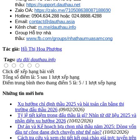
thầu: 
https://support.dauthau.net
Zalo OA: 
https://zalo.me/710508638087188690
Hotline: 0904.634.288 hoặc 024.8888.4288
Email: 
contact@dauthau.asia
Kênh chat: 
m.me/dauthau.info
Group Hỗ trợ nhà 
thầu: 
www.fb.com/groups/nhathaumuasamcong
Tác giả:
Hồ Thị Hoa Phượng
Tags:
ưu đãi dauthau.info
Click để xếp hạng bài viết
Tổng số điểm là: 5 sau 1 lượt xếp hạng
Điểm trung bình theo thang điểm 5 là:
5
/
1
lượt xếp hạng
Những tin mới hơn
Xu hướng chỉ định thầu 2025 và bài toán cân bằng thị
trường đấu thầu 2026
(09/02/2026)
Tỷ lệ tiết kiệm trong đấu thầu là gì? Nhìn từ dữ liệu 2025 và
nhận diện xu hướng 2026
(10/02/2026)
Dự án và Kế hoạch lựa chọn nhà thầu năm 2025: Dòng vốn
đầu tư công đang dịch chuyển như thế nào?
(10/02/2026)
Cách tra cứu và xem chi tiết kết quả chào giá trực tuyến trên