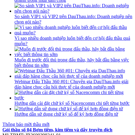
doanh trong mua sắm công
So sánh VIP1 và VIP2 trên DauThau.info: Doanh nghiệp nên
chọn gói nào?
Vì sao nhiều doanh nghiệp luôn biết đến cơ hội đấu thầu quá
muộn?
Muốn đi trước đối thủ trong đấu thầu, hãy bắt đầu bằng việc
biết thông tin sớm
Webinar Đấu Thầu 360 #01: Chuyên gia DauThau.info giải
đáp hàng chục câu hỏi thực tế của doanh nghiệp mới
Hướng dẫn cài đặt chữ ký số Nacencomm chi tiết từng bước
Hướng dẫn sử dụng chữ ký số để ký hợp đồng điện tử
Thông báo mời thầu mới
Gói thầu số 04 Bơm tiêm, kim tiêm và dây truyền dịch