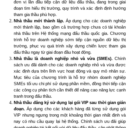
đơn vị lần đầu tiếp cận dữ liệu đấu thầu, đang trong giai 
đoạn tìm hiểu thị trường, quy trình và xác định định hướng 
tham gia thầu phù hợp.
Nhà thầu mới thành lập. 
Áp dụng cho các doanh nghiệp 
mới thành lập, bao gồm cả trường hợp chưa có tài khoản 
nhà thầu trên Hệ thống mạng đấu thầu quốc gia. Chương 
trình hỗ trợ doanh nghiệp sớm tiếp cận nguồn dữ liệu thị 
trường, phục vụ quá trình xây dựng chiến lược tham gia 
đấu thầu ngay từ giai đoạn đầu hoạt động.
Nhà thầu là doanh nghiệp nhỏ và vừa (SMEs). 
Chính 
sách ưu đãi dành cho các doanh nghiệp nhỏ và vừa được 
xác định dựa trên lĩnh vực hoạt động và quy mô nhân sự. 
Mục tiêu của chương trình là hỗ trợ nhóm doanh nghiệp 
SMEs tối ưu chi phí sử dụng phần mềm, đồng thời tiếp cận 
các công cụ phân tích cần thiết để nâng cao năng lực cạnh 
tranh trong đấu thầu.
Nhà thầu đăng ký sử dụng lại gói VIP sau thời gian gián 
đoạn. 
Áp dụng cho các khách hàng đã từng sử dụng gói 
VIP nhưng ngưng trong một khoảng thời gian nhất định và 
nay có nhu cầu quay lại hệ thống. Chính sách ưu đãi giúp 
doanh nghiệp tái kết nối với dữ liệu đấu thầu, cập nhật thông 