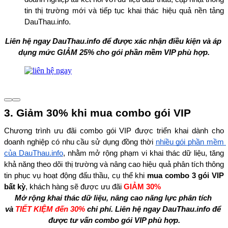
tin thị trường mới và tiếp tục khai thác hiệu quả nền tảng 
DauThau.info.
Liên hệ ngay DauThau.info để được xác nhận điều kiện và áp 
dụng mức GIẢM 25% cho gói phần mềm VIP phù hợp.
3. Giảm 30% khi mua combo gói VIP
Chương trình ưu đãi combo gói VIP được triển khai dành cho 
doanh nghiệp có nhu cầu sử dụng đồng thời 
nhiều gói phần mềm 
của DauThau.info
, nhằm mở rộng phạm vi khai thác dữ liệu, tăng 
khả năng theo dõi thị trường và nâng cao hiệu quả phân tích thông 
tin phục vụ hoạt động đấu thầu, cụ thể khi 
mua combo 3 gói VIP 
bất kỳ
, khách hàng sẽ được ưu đãi 
GIẢM 30%
Mở rộng khai thác dữ liệu, nâng cao năng lực phân tích 
và 
TIẾT KIỆM đến 30%
 chi phí. Liên hệ ngay DauThau.info để 
được tư vấn combo gói VIP phù hợp.