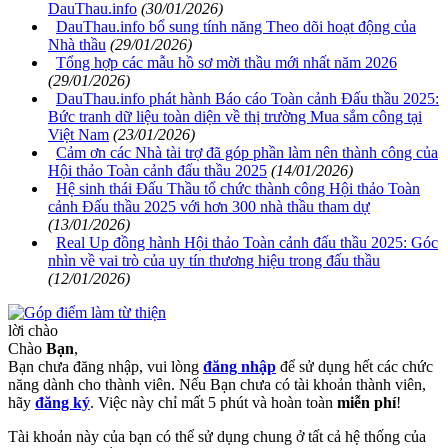
DauThau.info
(30/01/2026)
DauThau.info bổ sung tính năng Theo dõi hoạt động của
Nhà thầu
(29/01/2026)
Tổng hợp các mẫu hồ sơ mời thầu mới nhất năm 2026
(29/01/2026)
DauThau.info phát hành Báo cáo Toàn cảnh Đấu thầu 2025:
Bức tranh dữ liệu toàn diện về thị trường Mua sắm công tại
Việt Nam
(23/01/2026)
Cảm ơn các Nhà tài trợ đã góp phần làm nên thành công của
Hội thảo Toàn cảnh đấu thầu 2025
(14/01/2026)
Hệ sinh thái Đấu Thầu tổ chức thành công Hội thảo Toàn
cảnh Đấu thầu 2025 với hơn 300 nhà thầu tham dự
(13/01/2026)
Real Up đồng hành Hội thảo Toàn cảnh đấu thầu 2025: Góc
nhìn về vai trò của uy tín thương hiệu trong đấu thầu
(12/01/2026)
lời chào
Chào
Bạn
,
Bạn chưa đăng nhập, vui lòng
đăng nhập
để sử dụng hết các chức
năng dành cho thành viên. Nếu Bạn chưa có tài khoản thành viên,
hãy
đăng ký
. Việc này chỉ mất 5 phút và hoàn toàn
miễn phí
!
Tài khoản này của bạn có thể sử dụng chung ở tất cả hệ thống của