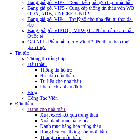
Bảng giá gói VIP7 - "Săn" kết quả lựa chọn nhà thầu
Bảng giá gói VIP5 - Cung cấp thông tin thầu vốn WB,
ODA, ADB, UNICEF, UNDP...
Bảng giá gói VIP4 - Trợ lý số cho nhà đầu tư thời đại
4.0
Bảng giá gói VIP1QT, VIP2QT - Phần mềm săn thầu
Quốc tế
Gói API - Phần mềm truy vấn dữ liệu thầu theo thời
gian thực
Tin tức
Thông tin tổng hợp
Đấu thầu
Thông tin hỗ trợ
Hỏi đáp đấu thầu
Tư liệu cho nhà thầu
Phân tích - nhận định
Blog
Cộng Tác Viên
Đấu thầu
Dành cho nhà thầu
Xuất excel kết quả trúng thầu
Xuất danh mục hàng hóa
Danh mục hàng hóa trúng thầu
Hàng hoá của thông báo mời thầu
Thông báo mời thầu