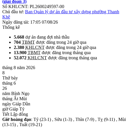
(giai đoạn 3)
Số KHLCNT:
PL2600249597-00
Chủ đầu tư:
Ban Quản lý dự án đầu tư xây dựng phường Thanh
Khê
Ngày đăng tải:
17:05 07/08/26
Thống kê
5.668
dự án đang đợi nhà thầu
704
TBMT
được đăng trong 24 giờ qua
2.380
KHLCNT
được đăng trong 24 giờ qua
13.900
TBMT
được đăng trong tháng qua
52.072
KHLCNT
được đăng trong tháng qua
tháng 8 năm 2026
8
Thứ bảy
tháng 6
26
năm Bính Ngọ
tháng Ất Mùi
ngày Giáp Dần
giờ Giáp Tý
Tiết Lập đông
Giờ hoàng đạo
: Tý (23-1) , Sửu (1-3) , Thìn (7-9) , Tỵ (9-11) , Mùi
(13-15) , Tuất (19-21)