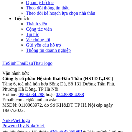
Quản lý bộ lọc
Theo dõi thông tin thầu
Theo dõi kế hoạch lựa chọn nhà thầu
Tiện ích
Thành viên
Cộng tác viên
Tin tức
Về chúng tôi
Gửi yêu cầu hỗ trợ
Thông tin doanh nghiệp
HeSinhThaiDauThau-logo
Vận hành bởi:
Công ty cổ phần Hệ sinh thái Đấu Thầu (HSTDT.,JSC)
Tầng 6, toà nhà hỗn hợp Sông Đà, Số 131 Đường Trần Phú,
Phường Hà Đông, TP Hà Nội
Hotline:
0904.634.288
hoặc
024.8888.4288
Email:
contact@dauthau.asia
;
MSDN: 0110063972, do Sở KH&ĐT TP Hà Nội cấp ngày
18/07/2022.
NukeViet-logo
Powered by NukeViet.
Sản phẩm được trao Giải thưởng
Nhân tài đất Việt 2011
& được quy định ưu tiên mua