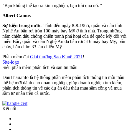
"Bạn không thể tạo ra kinh nghiệm, bạn trải qua nó. "
Albert Camus
Sự kiện trong nước
: Tính đến ngày 8-8-1965, quân và dân tỉnh
Nghệ An bắn rơi tròn 100 máy bay Mỹ ở tỉnh nhà. Trong những
nǎm chiến đấu chống chiến tranh phá hoại của đế quốc Mỹ đối với
miền Bắc, quân và dân Nghệ An đã bắn rơi 516 máy bay Mỹ, bắn
cháy, bắn chìm 33 tàu chiến Mỹ.
Phần mềm đạt
Giải thưởng Sao Khuê 2021
!
Site-logo
Siêu phần mềm phân tích và săn tin thầu
DauThau.info là hệ thống phần mềm phân tích thông tin mời thầu
thế hệ mới dành cho doanh nghiệp, giúp doanh nghiệp tìm kiếm,
phân tích thông tin về các dự án đấu thầu mua sắm công và mua
sắm tư nhân trên cả nước.
Kết nối