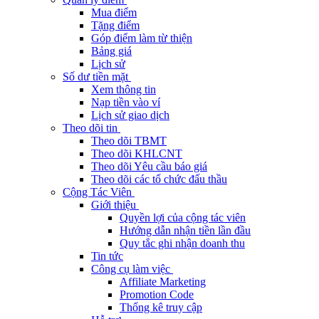
Mua điểm
Tặng điểm
Góp điểm làm từ thiện
Bảng giá
Lịch sử
Số dư tiền mặt
Xem thông tin
Nạp tiền vào ví
Lịch sử giao dịch
Theo dõi tin
Theo dõi TBMT
Theo dõi KHLCNT
Theo dõi Yêu cầu báo giá
Theo dõi các tổ chức đấu thầu
Cộng Tác Viên
Giới thiệu
Quyền lợi của cộng tác viên
Hướng dẫn nhận tiền lần đầu
Quy tắc ghi nhận doanh thu
Tin tức
Công cụ làm việc
Affiliate Marketing
Promotion Code
Thống kê truy cập