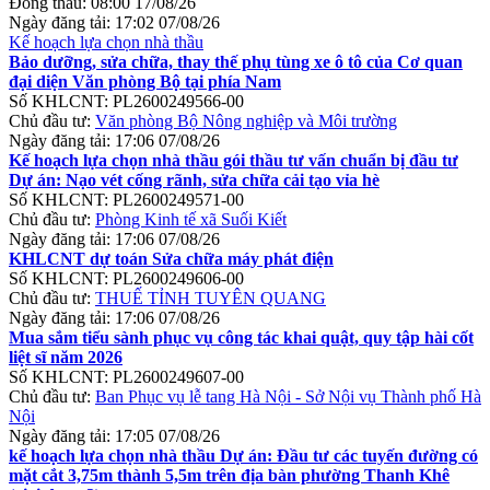
Đóng thầu:
08:00 17/08/26
Ngày đăng tải:
17:02 07/08/26
Kế hoạch lựa chọn nhà thầu
Bảo dưỡng, sửa chữa, thay thế phụ tùng xe ô tô của Cơ quan
đại diện Văn phòng Bộ tại phía Nam
Số KHLCNT:
PL2600249566-00
Chủ đầu tư:
Văn phòng Bộ Nông nghiệp và Môi trường
Ngày đăng tải:
17:06 07/08/26
Kế hoạch lựa chọn nhà thầu gói thầu tư vấn chuẩn bị đầu tư
Dự án: Nạo vét cống rãnh, sửa chữa cải tạo vỉa hè
Số KHLCNT:
PL2600249571-00
Chủ đầu tư:
Phòng Kinh tế xã Suối Kiết
Ngày đăng tải:
17:06 07/08/26
KHLCNT dự toán Sửa chữa máy phát điện
Số KHLCNT:
PL2600249606-00
Chủ đầu tư:
THUẾ TỈNH TUYÊN QUANG
Ngày đăng tải:
17:06 07/08/26
Mua sắm tiểu sành phục vụ công tác khai quật, quy tập hài cốt
liệt sĩ năm 2026
Số KHLCNT:
PL2600249607-00
Chủ đầu tư:
Ban Phục vụ lễ tang Hà Nội - Sở Nội vụ Thành phố Hà
Nội
Ngày đăng tải:
17:05 07/08/26
kế hoạch lựa chọn nhà thầu Dự án: Đầu tư các tuyến đường có
mặt cắt 3,75m thành 5,5m trên địa bàn phường Thanh Khê