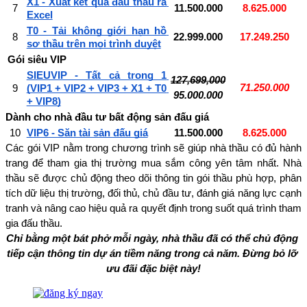
X1 - Xuất kết quả đấu thầu ra 
7
11.500.000
8.625.000
Excel
T0 - Tải không giới hạn hồ 
8
22.999.000
17.249.250
sơ thầu trên mọi trình duyệt
Gói siêu VIP
SIEUVIP - Tất cả trong 1 
127,699,000
71.250.000
9
(VIP1 + VIP2 + VIP3 + X1 + T0 
95.000.000
+ VIP8)
Dành cho nhà đầu tư bất động sản đấu giá
10
VIP6 - Săn tài sản đấu giá
11.500.000
8.625.000
Các gói VIP nằm trong chương trình sẽ giúp nhà thầu có đủ hành 
trang để tham gia thị trường mua sắm công yên tâm nhất. Nhà 
thầu sẽ được chủ động theo dõi thông tin gói thầu phù hợp, phân 
tích dữ liệu thị trường, đối thủ, chủ đầu tư, đánh giá năng lực cạnh 
tranh và nâng cao hiệu quả ra quyết định trong suốt quá trình tham 
gia đấu thầu.
Chỉ bằng một bát phở mỗi ngày, nhà thầu đã có thể chủ động 
tiếp cận thông tin dự án tiềm năng trong cả năm. Đừng bỏ lỡ 
ưu đãi đặc biệt này!