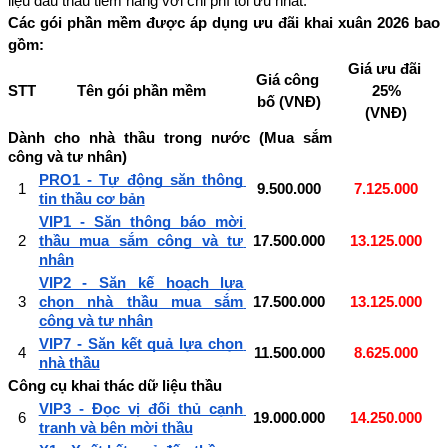
liệu đấu thầu tiềm năng với chi phí tối ưu nhất.
Các gói phần mềm được áp dụng ưu đãi khai xuân 2026 bao 
gồm:
Giá ưu đãi 
Giá công 
STT
Tên gói phần mềm
25%
bố (VNĐ)
(VNĐ)
Dành cho nhà thầu trong nước (Mua sắm 
công và tư nhân)
PRO1 - Tự động săn thông 
1
9.500.000
7.125.000
tin thầu cơ bản
VIP1 - Săn thông báo mời 
2
thầu mua sắm công và tư 
17.500.000
13.125.000
nhân
VIP2 - Săn kế hoạch lựa 
3
chọn nhà thầu mua sắm 
17.500.000
13.125.000
công và tư nhân
VIP7 - Săn kết quả lựa chọn 
4
11.500.000
8.625.000
nhà thầu
Công cụ khai thác dữ liệu thầu
VIP3 - Đọc vị đối thủ cạnh 
6
19.000.000
14.250.000
tranh và bên mời thầu