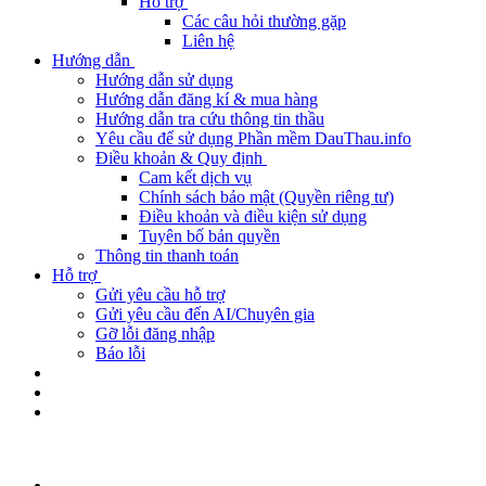
Hỗ trợ
Các câu hỏi thường gặp
Liên hệ
Hướng dẫn
Hướng dẫn sử dụng
Hướng dẫn đăng kí & mua hàng
Hướng dẫn tra cứu thông tin thầu
Yêu cầu để sử dụng Phần mềm DauThau.info
Điều khoản & Quy định
Cam kết dịch vụ
Chính sách bảo mật (Quyền riêng tư)
Điều khoản và điều kiện sử dụng
Tuyên bố bản quyền
Thông tin thanh toán
Hỗ trợ
Gửi yêu cầu hỗ trợ
Gửi yêu cầu đến AI/Chuyên gia
Gỡ lỗi đăng nhập
Báo lỗi