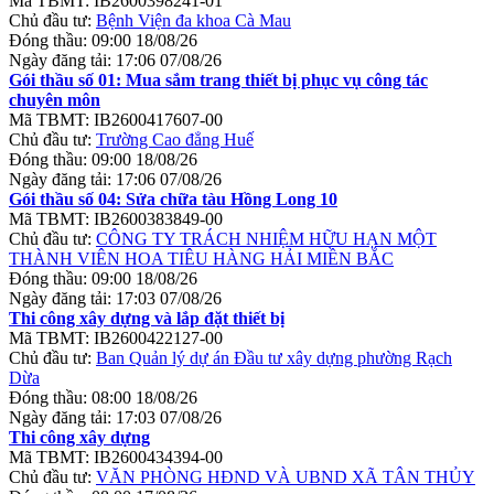
Mã TBMT:
IB2600398241-01
Chủ đầu tư:
Bệnh Viện đa khoa Cà Mau
Đóng thầu:
09:00 18/08/26
Ngày đăng tải:
17:06 07/08/26
Gói thầu số 01: Mua sắm trang thiết bị phục vụ công tác
chuyên môn
Mã TBMT:
IB2600417607-00
Chủ đầu tư:
Trường Cao đẳng Huế
Đóng thầu:
09:00 18/08/26
Ngày đăng tải:
17:06 07/08/26
Gói thầu số 04: Sửa chữa tàu Hồng Long 10
Mã TBMT:
IB2600383849-00
Chủ đầu tư:
CÔNG TY TRÁCH NHIỆM HỮU HẠN MỘT
THÀNH VIÊN HOA TIÊU HÀNG HẢI MIỀN BẮC
Đóng thầu:
09:00 18/08/26
Ngày đăng tải:
17:03 07/08/26
Thi công xây dựng và lắp đặt thiết bị
Mã TBMT:
IB2600422127-00
Chủ đầu tư:
Ban Quản lý dự án Đầu tư xây dựng phường Rạch
Dừa
Đóng thầu:
08:00 18/08/26
Ngày đăng tải:
17:03 07/08/26
Thi công xây dựng
Mã TBMT:
IB2600434394-00
Chủ đầu tư:
VĂN PHÒNG HĐND VÀ UBND XÃ TÂN THỦY