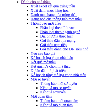
Dành cho nhà thầu
Xuất excel kết quả trúng thầu
Xuất danh mục hàng hóa
Danh mục hàng hóa trúng thầu
Hàng hoá của thông báo mời thầu
Thông báo mời thầu
Phân loại theo lĩnh vực
Phân loại theo ngành nghề
Địa phương thực hiện
Gói thầu đấu qua mạng
Gói thầu trực tiếp
Gói thầu dành cho DN siêu nhỏ
Yêu cầu báo giá
Kế hoạch lựa chọn nhà thầu
Kết quả mở thầu
Kết quả lựa chọn nhà thầu
Dự án đầu tư phát triển
Kế hoạch tổng thể lựa chọn nhà thầu
Mời sơ tuyển
Thông báo mời sơ tuyển
Kết quả mở sơ tuyển
Kết quả sơ tuyển
Mời quan tâm
Thông báo mời quan tâm
Kết quả mở quan tâm