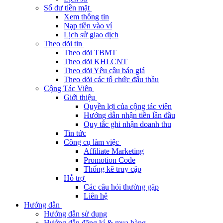
Số dư tiền mặt
Xem thông tin
Nạp tiền vào ví
Lịch sử giao dịch
Theo dõi tin
Theo dõi TBMT
Theo dõi KHLCNT
Theo dõi Yêu cầu báo giá
Theo dõi các tổ chức đấu thầu
Cộng Tác Viên
Giới thiệu
Quyền lợi của cộng tác viên
Hướng dẫn nhận tiền lần đầu
Quy tắc ghi nhận doanh thu
Tin tức
Công cụ làm việc
Affiliate Marketing
Promotion Code
Thống kê truy cập
Hỗ trợ
Các câu hỏi thường gặp
Liên hệ
Hướng dẫn
Hướng dẫn sử dụng
Hướng dẫn đăng kí & mua hàng