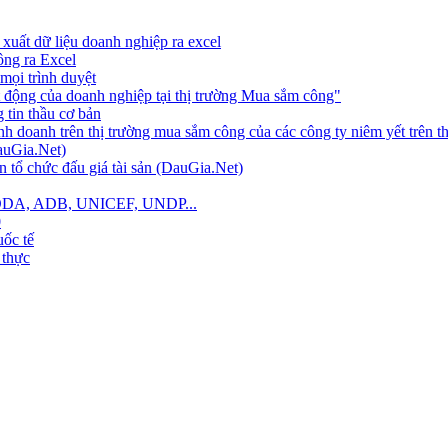
xuất dữ liệu doanh nghiệp ra excel
công ra Excel
mọi trình duyệt
 động của doanh nghiệp tại thị trường Mua sắm công"
tin thầu cơ bản
nh doanh trên thị trường mua sắm công của các công ty niêm yết trên 
auGia.Net)
 tổ chức đấu giá tài sản (DauGia.Net)
B, ODA, ADB, UNICEF, UNDP...
0
ốc tế
 thực