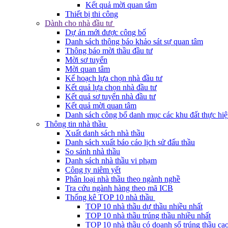
Kết quả mời quan tâm
Thiết bị thi công
Dành cho nhà đầu tư
Dự án mới được công bố
Danh sách thông báo khảo sát sự quan tâm
Thông báo mời thầu đầu tư
Mời sơ tuyển
Mời quan tâm
Kế hoạch lựa chọn nhà đầu tư
Kết quả lựa chọn nhà đầu tư
Kết quả sơ tuyển nhà đầu tư
Kết quả mời quan tâm
Danh sách công bố danh mục các khu đất thực hiệ
Thông tin nhà thầu
Xuất danh sách nhà thầu
Danh sách xuất báo cáo lịch sử đấu thầu
So sánh nhà thầu
Danh sách nhà thầu vi phạm
Công ty niêm yết
Phân loại nhà thầu theo ngành nghề
Tra cứu ngành hàng theo mã ICB
Thống kê TOP 10 nhà thầu
TOP 10 nhà thầu dự thầu nhiều nhất
TOP 10 nhà thầu trúng thầu nhiều nhất
TOP 10 nhà thầu có doanh số trúng thầu cao