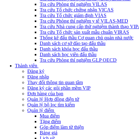
Tra cứu Phòng thí nghiệm VILAS
Tra cứu Tổ chức chứng nhận VICAS
Tra cứu Tổ chức giám định VIAS
Tra cứu Phòng thí nghiệm y tế VILAS-MED
Tra cứu Nhà cung cấp thử nghiệm thành thạo VI
Tra cứu Tổ chức sản xuất mẫu chuẩn VIRAS
Thống kê đấu thầu Cơ quan chủ quản nhà nước
Danh sách cơ sở đào tạo đấu thầu
Danh sách khóa học đấu thầu
Danh sách học viên đấu thầu
Tra cứu Phòng thí nghiệm GLP OECD
Thành viên
Đăng ký
Đăng nhập
Thay đổi thông tin quan tâm
Đăng ký các gói phần mềm VIP
Đơn hàng của bạn
Quản lý Hợp đồng điện tử
Quản lý bộ lọc tìm kiếm
Quản lý điểm
Mua điểm
Tặng điểm
Góp điểm làm từ thiện
Bảng giá
Lịch sử