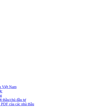
u Việt Nam
ớc
ng
i thầu/chủ đầu tư
o PDF của các nhà thầu