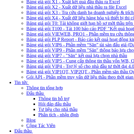
Bảng giá gói X1 - Xuất kết quả đấu thầu ra Excel
Bảng giá gói X2 - Xuất dữ liệu nhà thầu ra file Excel
Bảng giá gói X3 - Tra cứu danh bạ doanh nghiệp & trích 
Bảng giá gói X4 - Xuất dữ liệu hàng hóa và thiết bị thi 
Bảng giá gói T0: Tải không giới hạn hồ sơ mời thầu trên 
Bảng giá gói T100 - Tải 100 báo cáo PDF "Kết quả hoạt
Bảng giá gói VIEWEB, PRO1 - Phần mềm tra cứu thông 
Bảng giá gói PLP Report - Báo cáo kết quả hoạt động ki
Bảng giá gói VIP6 - Phần mềm “Săn” tài sản đấu giá (D
Bảng giá gói VIP9 - Phần mềm "Săn" thông báo lựa chọn
Bảng giá gói VIP7 - "Săn" kết quả lựa chọn nhà thầu
Bảng giá gói VIP5 - Cung cấp thông tin thầu vốn W
Bảng giá gói VIP4 - Trợ lý số cho nhà đầu tư thời đại 4.
Bảng giá gói VIP1QT, VIP2QT - Phần mềm săn thầu Qu
Gói API - Phần mềm truy vấn dữ liệu thầu theo thời gian
Tin tức
Thông tin tổng hợp
Đấu thầu
Thông tin hỗ trợ
Hỏi đáp đấu thầu
Tư liệu cho nhà thầu
Phân tích - nhận định
Blog
Cộng Tác Viên
Đấu thầu