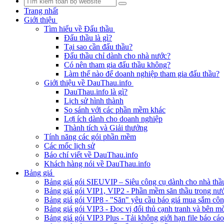
Trang nhất
Giới thiệu
Tìm hiểu về Đấu thầu
Đấu thầu là gì?
Tại sao cần đấu thầu?
Đấu thầu chỉ dành cho nhà nước?
Có nên tham gia đấu thầu không?
Làm thế nào để doanh nghiệp tham gia đấu thầu?
Giới thiệu về DauThau.info
DauThau.info là gì?
Lịch sử hình thành
So sánh với các phần mềm khác
Lợi ích dành cho doanh nghiệp
Thành tích và Giải thưởng
Tính năng các gói phần mềm
Các mốc lịch sử
Báo chí viết về DauThau.info
Khách hàng nói về DauThau.info
Bảng giá
Bảng giá gói SIEUVIP – Siêu công cụ dành cho nhà thầ
Bảng giá gói VIP1, VIP2 - Phần mềm săn thầu trong nư
Bảng giá gói VIP8 - "Săn" yêu cầu báo giá mua sắm cô
Bảng giá gói VIP3 - Đọc vị đối thủ cạnh tranh và bên mờ
Bảng giá gói VIP3 Plus - Tải không giới hạn file báo cá