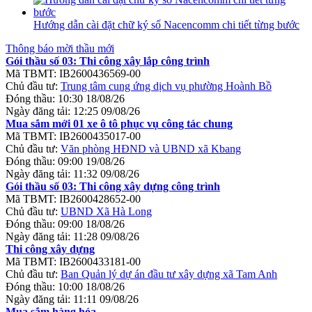
Hướng dẫn cài đặt chữ ký số Nacencomm chi tiết từng bước
Thông báo mời thầu mới
Gói thầu số 03: Thi công xây lắp công trình
Mã TBMT:
IB2600436569-00
Chủ đầu tư:
Trung tâm cung ứng dịch vụ phường Hoành Bồ
Đóng thầu:
10:30 18/08/26
Ngày đăng tải:
12:25 09/08/26
Mua sắm mới 01 xe ô tô phục vụ công tác chung
Mã TBMT:
IB2600435017-00
Chủ đầu tư:
Văn phòng HĐND và UBND xã Kbang
Đóng thầu:
09:00 19/08/26
Ngày đăng tải:
11:32 09/08/26
Gói thầu số 03: Thi công xây dựng công trình
Mã TBMT:
IB2600428652-00
Chủ đầu tư:
UBND Xã Hà Long
Đóng thầu:
09:00 18/08/26
Ngày đăng tải:
11:28 09/08/26
Thi công xây dựng
Mã TBMT:
IB2600433181-00
Chủ đầu tư:
Ban Quản lý dự án đầu tư xây dựng xã Tam Anh
Đóng thầu:
10:00 18/08/26
Ngày đăng tải:
11:11 09/08/26
Mua sắm hàng hóa