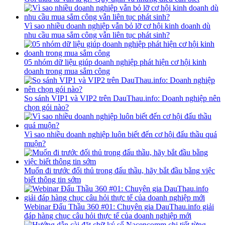
Vì sao nhiều doanh nghiệp vẫn bỏ lỡ cơ hội kinh doanh dù
nhu cầu mua sắm công vẫn liên tục phát sinh?
05 nhóm dữ liệu giúp doanh nghiệp phát hiện cơ hội kinh
doanh trong mua sắm công
So sánh VIP1 và VIP2 trên DauThau.info: Doanh nghiệp nên
chọn gói nào?
Vì sao nhiều doanh nghiệp luôn biết đến cơ hội đấu thầu quá
muộn?
Muốn đi trước đối thủ trong đấu thầu, hãy bắt đầu bằng việc
biết thông tin sớm
Webinar Đấu Thầu 360 #01: Chuyên gia DauThau.info giải
đáp hàng chục câu hỏi thực tế của doanh nghiệp mới