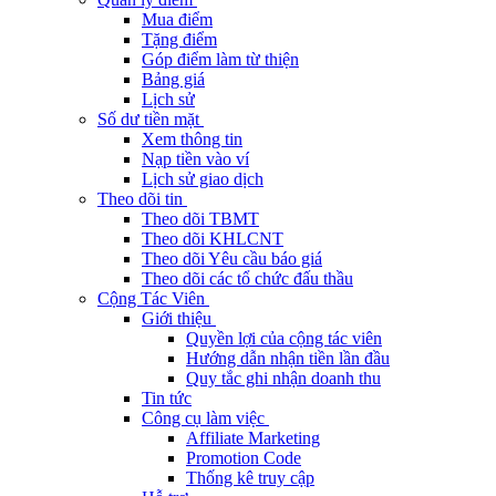
Mua điểm
Tặng điểm
Góp điểm làm từ thiện
Bảng giá
Lịch sử
Số dư tiền mặt
Xem thông tin
Nạp tiền vào ví
Lịch sử giao dịch
Theo dõi tin
Theo dõi TBMT
Theo dõi KHLCNT
Theo dõi Yêu cầu báo giá
Theo dõi các tổ chức đấu thầu
Cộng Tác Viên
Giới thiệu
Quyền lợi của cộng tác viên
Hướng dẫn nhận tiền lần đầu
Quy tắc ghi nhận doanh thu
Tin tức
Công cụ làm việc
Affiliate Marketing
Promotion Code
Thống kê truy cập