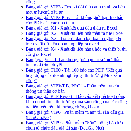
công
Bảng giá gói VIP3 - Đọc vị đối thủ cạnh tranh và bên
mời thầu/chủ đầu tư
Bảng giá gói VIP3 Plus - Tải không giới hạn file báo
cáo PDF của các nhà thầu
Bảng giá gói X1 - Xuất kết quả đấu thầu ra Excel
Bảng giá gói X2 - Xuất dữ liệu nhà thầu ra file Excel
Bảng giá gói X3 - Tra cứu danh bạ doanh nghiệp &
trích xuất dữ liệu doanh nghiệp ra excel
Bảng giá gói X4 - Xuất dữ liệu hàng hóa và thiết bị thi
công ra Excel
Bảng giá gói T0: Tải không giới hạn hồ sơ mời thầu
trên mọi trình duyệt
Bảng giá gói T100 - Tải 100 báo cáo PDF "Kết quả
hoạt động của doanh nghiệp tại thị trường Mua sắm
công"
Bảng giá gói VIEWEB, PRO1 - Phần mềm tra cứu
thông tin thầu cơ bản
Bảng giá gói PLP Report - Báo cáo kết quả hoạt động
kinh doanh trên thị trường mua sắm công của các công
ty niêm yết trên thị trường chứng khoán
Bảng giá gói VIP6 - Phần mềm “Săn” tài sản đấu giá
(DauGia.Net)
Bảng giá gói VIP9 - Phần mềm "Săn" thông báo lựa
chọn tổ chức đấu giá tài sản (DauGia.Net)