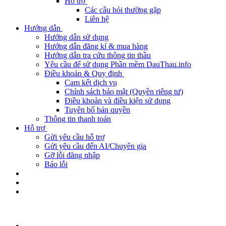
Hỗ trợ
Các câu hỏi thường gặp
Liên hệ
Hướng dẫn
Hướng dẫn sử dụng
Hướng dẫn đăng kí & mua hàng
Hướng dẫn tra cứu thông tin thầu
Yêu cầu để sử dụng Phần mềm DauThau.info
Điều khoản & Quy định
Cam kết dịch vụ
Chính sách bảo mật (Quyền riêng tư)
Điều khoản và điều kiện sử dụng
Tuyên bố bản quyền
Thông tin thanh toán
Hỗ trợ
Gửi yêu cầu hỗ trợ
Gửi yêu cầu đến AI/Chuyên gia
Gỡ lỗi đăng nhập
Báo lỗi