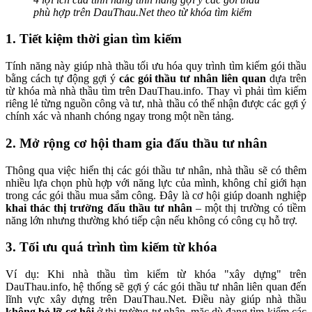
phù hợp trên DauThau.Net theo từ khóa tìm kiếm
1. Tiết kiệm thời gian tìm kiếm
Tính năng này giúp nhà thầu tối ưu hóa quy trình tìm kiếm gói thầu
bằng cách tự động gợi ý
các gói thầu tư nhân liên quan
dựa trên
từ khóa mà nhà thầu tìm trên DauThau.info. Thay vì phải tìm kiếm
riêng lẻ từng nguồn công và tư, nhà thầu có thể nhận được các gợi ý
chính xác và nhanh chóng ngay trong một nền tảng.
2. Mở rộng cơ hội tham gia đấu thầu tư nhân
Thông qua việc hiển thị các gói thầu tư nhân, nhà thầu sẽ có thêm
nhiều lựa chọn phù hợp với năng lực của mình, không chỉ giới hạn
trong các gói thầu mua sắm công. Đây là cơ hội giúp doanh nghiệp
khai thác thị trường đấu thầu tư nhân
– một thị trường có tiềm
năng lớn nhưng thường khó tiếp cận nếu không có công cụ hỗ trợ.
3. Tối ưu quá trình tìm kiếm từ khóa
Ví dụ: Khi nhà thầu tìm kiếm từ khóa "xây dựng" trên
DauThau.info, hệ thống sẽ gợi ý các gói thầu tư nhân liên quan đến
lĩnh vực xây dựng trên DauThau.Net. Điều này giúp nhà thầu
không bỏ lỡ cơ hội
ở thị trường tư nhân, mặc dù đang tìm kiếm các