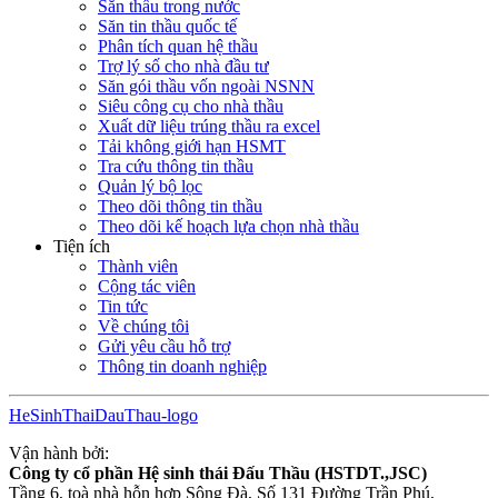
Săn thầu trong nước
Săn tin thầu quốc tế
Phân tích quan hệ thầu
Trợ lý số cho nhà đầu tư
Săn gói thầu vốn ngoài NSNN
Siêu công cụ cho nhà thầu
Xuất dữ liệu trúng thầu ra excel
Tải không giới hạn HSMT
Tra cứu thông tin thầu
Quản lý bộ lọc
Theo dõi thông tin thầu
Theo dõi kế hoạch lựa chọn nhà thầu
Tiện ích
Thành viên
Cộng tác viên
Tin tức
Về chúng tôi
Gửi yêu cầu hỗ trợ
Thông tin doanh nghiệp
HeSinhThaiDauThau-logo
Vận hành bởi:
Công ty cổ phần Hệ sinh thái Đấu Thầu (HSTDT.,JSC)
Tầng 6, toà nhà hỗn hợp Sông Đà, Số 131 Đường Trần Phú,