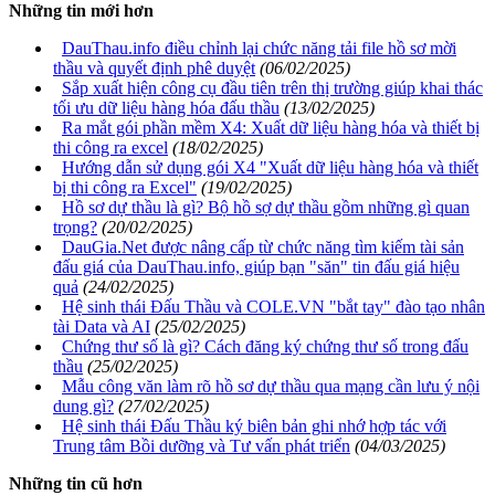
Những tin mới hơn
DauThau.info điều chỉnh lại chức năng tải file hồ sơ mời
thầu và quyết định phê duyệt
(06/02/2025)
Sắp xuất hiện công cụ đầu tiên trên thị trường giúp khai thác
tối ưu dữ liệu hàng hóa đấu thầu
(13/02/2025)
Ra mắt gói phần mềm X4: Xuất dữ liệu hàng hóa và thiết bị
thi công ra excel
(18/02/2025)
Hướng dẫn sử dụng gói X4 "Xuất dữ liệu hàng hóa và thiết
bị thi công ra Excel"
(19/02/2025)
Hồ sơ dự thầu là gì? Bộ hồ sợ dự thầu gồm những gì quan
trọng?
(20/02/2025)
DauGia.Net được nâng cấp từ chức năng tìm kiếm tài sản
đấu giá của DauThau.info, giúp bạn "săn" tin đấu giá hiệu
quả
(24/02/2025)
Hệ sinh thái Đấu Thầu và COLE.VN "bắt tay" đào tạo nhân
tài Data và AI
(25/02/2025)
Chứng thư số là gì? Cách đăng ký chứng thư số trong đấu
thầu
(25/02/2025)
Mẫu công văn làm rõ hồ sơ dự thầu qua mạng cần lưu ý nội
dung gì?
(27/02/2025)
Hệ sinh thái Đấu Thầu ký biên bản ghi nhớ hợp tác với
Trung tâm Bồi dưỡng và Tư vấn phát triển
(04/03/2025)
Những tin cũ hơn