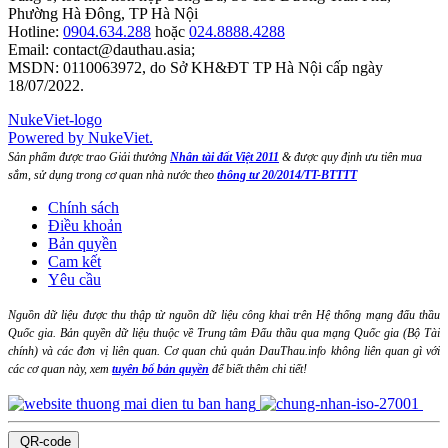
Phường Hà Đông, TP Hà Nội
Hotline:
0904.634.288
hoặc
024.8888.4288
Email:
contact@dauthau.asia
;
MSDN: 0110063972, do Sở KH&ĐT TP Hà Nội cấp ngày
18/07/2022.
NukeViet-logo
Powered by NukeViet.
Sản phẩm được trao Giải thưởng
Nhân tài đất Việt 2011
& được quy định ưu tiên mua
sắm, sử dụng trong cơ quan nhà nước theo
thông tư 20/2014/TT-BTTTT
Chính sách
Điều khoản
Bản quyền
Cam kết
Yêu cầu
Nguồn dữ liệu được thu thập từ nguồn dữ liệu công khai trên Hệ thống mạng đấu thầu
Quốc gia. Bản quyền dữ liệu thuộc về Trung tâm Đấu thầu qua mạng Quốc gia (Bộ Tài
chính) và các đơn vị liên quan. Cơ quan chủ quản DauThau.info không liên quan gì với
các cơ quan này, xem
tuyên bố bản quyền
để biết thêm chi tiết!
QR-code