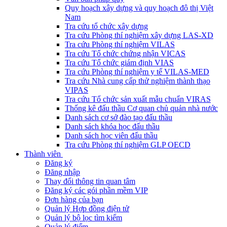
Quy hoạch xây dựng và quy hoạch đô thị Việt
Nam
Tra cứu tổ chức xây dựng
Tra cứu Phòng thí nghiệm xây dựng LAS-XD
Tra cứu Phòng thí nghiệm VILAS
Tra cứu Tổ chức chứng nhận VICAS
Tra cứu Tổ chức giám định VIAS
Tra cứu Phòng thí nghiệm y tế VILAS-MED
Tra cứu Nhà cung cấp thử nghiệm thành thạo
VIPAS
Tra cứu Tổ chức sản xuất mẫu chuẩn VIRAS
Thống kê đấu thầu Cơ quan chủ quản nhà nước
Danh sách cơ sở đào tạo đấu thầu
Danh sách khóa học đấu thầu
Danh sách học viên đấu thầu
Tra cứu Phòng thí nghiệm GLP OECD
Thành viên
Đăng ký
Đăng nhập
Thay đổi thông tin quan tâm
Đăng ký các gói phần mềm VIP
Đơn hàng của bạn
Quản lý Hợp đồng điện tử
Quản lý bộ lọc tìm kiếm
Quản lý điểm