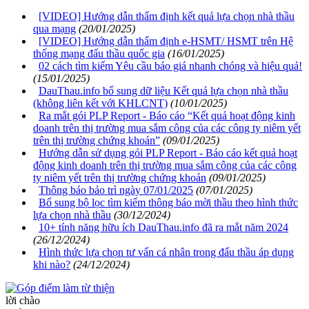
[VIDEO] Hướng dẫn thẩm định kết quả lựa chọn nhà thầu
qua mạng
(20/01/2025)
[VIDEO] Hướng dẫn thẩm định e-HSMT/ HSMT trên Hệ
thống mạng đấu thầu quốc gia
(16/01/2025)
02 cách tìm kiếm Yêu cầu báo giá nhanh chóng và hiệu quả!
(15/01/2025)
DauThau.info bổ sung dữ liệu Kết quả lựa chọn nhà thầu
(không liên kết với KHLCNT)
(10/01/2025)
Ra mắt gói PLP Report - Báo cáo “Kết quả hoạt động kinh
doanh trên thị trường mua sắm công của các công ty niêm yết
trên thị trường chứng khoán”
(09/01/2025)
Hướng dẫn sử dụng gói PLP Report - Báo cáo kết quả hoạt
động kinh doanh trên thị trường mua sắm công của các công
ty niêm yết trên thị trường chứng khoán
(09/01/2025)
Thông báo bảo trì ngày 07/01/2025
(07/01/2025)
Bổ sung bộ lọc tìm kiếm thông báo mời thầu theo hình thức
lựa chọn nhà thầu
(30/12/2024)
10+ tính năng hữu ích DauThau.info đã ra mắt năm 2024
(26/12/2024)
Hình thức lựa chọn tư vấn cá nhân trong đấu thầu áp dụng
khi nào?
(24/12/2024)
lời chào