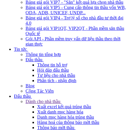
Bảng giá gói VIP7 - "Săn" kết quả lựa chọn nhà thầu
Bảng giá gói VIP5 - Cung cấp thông tin thầu vốn WB,
ODA, ADB, UNICEF, UNDP...
Bảng giá gói VIP4 - Trợ lý số cho nhà đầu tư thời đại
4.0
Bảng giá gói VIP1QT, VIP2QT - Phần mềm săn thầu
Quốc tế
Gói API - Phần mềm truy vấn dữ liệu thầu theo thời
gian thực
Tin tức
Thông tin tổng hợp
Đấu thầu
Thông tin hỗ trợ
Hỏi đáp đấu thầu
Tư liệu cho nhà thầu
Phân tích - nhận định
Blog
Cộng Tác Viên
Đấu thầu
Dành cho nhà thầu
Xuất excel kết quả trúng thầu
Xuất danh mục hàng hóa
Danh mục hàng hóa trúng thầu
Hàng hoá của thông báo mời thầu
Thông báo mời thầu