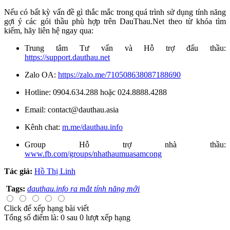
Nếu có bất kỳ vấn đề gì thắc mắc trong quá trình sử dụng tính năng
gợi ý các gói thầu phù hợp trên DauThau.Net theo từ khóa tìm
kiếm, hãy liên hệ ngay qua:
Trung tâm Tư vấn và Hỗ trợ đấu thầu:
https://support.dauthau.net
Zalo OA:
https://zalo.me/710508638087188690
Hotline: 0904.634.288 hoặc 024.8888.4288
Email:
contact@dauthau.asia
Kênh chat:
m.me/dauthau.info
Group Hỗ trợ nhà thầu:
www.fb.com/groups/nhathaumuasamcong
Tác giả:
Hồ Thị Linh
Tags:
dauthau.info ra mắt tính năng mới
Click để xếp hạng bài viết
Tổng số điểm là: 0 sau 0 lượt xếp hạng