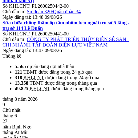
binh, b kho 31)
Số KHLCNT:
PL2600250442-00
Chủ đầu tư:
Sư đoàn 320/Quân đoàn 34
Ngày đăng tải:
13:48 09/08/26
Sửa chữa chống thấm ốp tấm nhôm bên ngoài trụ sở 5 tầng -
trụ sở 114 Lê Duẩn
Số KHLCNT:
PL2600250441-00
Chủ đầu tư:
CÔNG TY PHÁT TRIỂN THỦY ĐIỆN SÊ SAN -
CHI NHÁNH TẬP ĐOÀN ĐIỆN LỰC VIỆT NAM
Ngày đăng tải:
13:47 09/08/26
Thống kê
5.565
dự án đang đợi nhà thầu
121
TBMT
được đăng trong 24 giờ qua
318
KHLCNT
được đăng trong 24 giờ qua
13.358
TBMT
được đăng trong tháng qua
49.825
KHLCNT
được đăng trong tháng qua
tháng 8 năm 2026
9
Chủ nhật
tháng 6
27
năm Bính Ngọ
tháng Ất Mùi
ngày Ất Mão