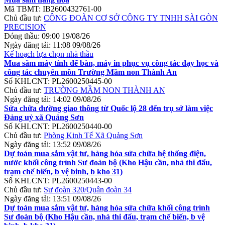
Mã TBMT:
IB2600432761-00
Chủ đầu tư:
CÔNG ĐOÀN CƠ SỞ CÔNG TY TNHH SÀI GÒN
PRECISION
Đóng thầu:
09:00 19/08/26
Ngày đăng tải:
11:08 09/08/26
Kế hoạch lựa chọn nhà thầu
Mua sắm máy tính để bàn, máy in phục vụ công tác dạy học và
công tác chuyên môn Trường Mầm non Thành An
Số KHLCNT:
PL2600250445-00
Chủ đầu tư:
TRƯỜNG MẦM NON THÀNH AN
Ngày đăng tải:
14:02 09/08/26
Sửa chữa đường giao thông từ Quốc lộ 28 đến trụ sở làm việc
Đảng uỷ xã Quảng Sơn
Số KHLCNT:
PL2600250440-00
Chủ đầu tư:
Phòng Kinh Tế Xã Quảng Sơn
Ngày đăng tải:
13:52 09/08/26
Dự toán mua sắm vật tư, hàng hóa sửa chữa hệ thống điện,
nước khối công trình Sư đoàn bộ (Kho Hậu cần, nhà thi đấu,
trạm chế biến, b vệ binh, b kho 31)
Số KHLCNT:
PL2600250443-00
Chủ đầu tư:
Sư đoàn 320/Quân đoàn 34
Ngày đăng tải:
13:51 09/08/26
Dự toán mua sắm vật tư, hàng hóa sửa chữa khối công trình
Sư đoàn bộ (Kho Hậu cần, nhà thi đấu, trạm chế biến, b vệ