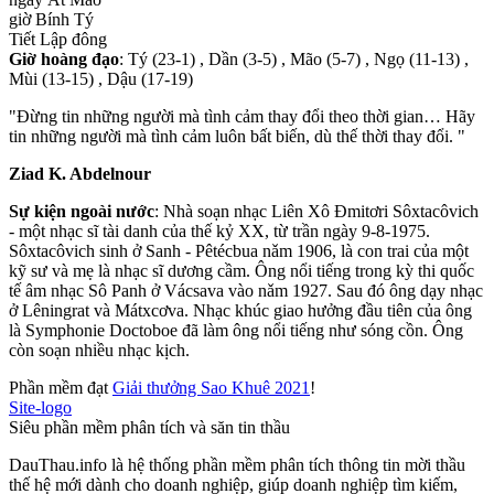
giờ Bính Tý
Tiết Lập đông
Giờ hoàng đạo
: Tý (23-1) , Dần (3-5) , Mão (5-7) , Ngọ (11-13) ,
Mùi (13-15) , Dậu (17-19)
"Đừng tin những người mà tình cảm thay đổi theo thời gian… Hãy
tin những người mà tình cảm luôn bất biến, dù thế thời thay đổi. "
Ziad K. Abdelnour
Sự kiện ngoài nước
: Nhà soạn nhạc Liên Xô Đmitơri Sôxtacôvich
- một nhạc sĩ tài danh của thế kỷ XX, từ trần ngày 9-8-1975.
Sôxtacôvich sinh ở Sanh - Pêtécbua nǎm 1906, là con trai của một
kỹ sư và mẹ là nhạc sĩ dương cầm. Ông nổi tiếng trong kỳ thi quốc
tế âm nhạc Sô Panh ở Vácsava vào nǎm 1927. Sau đó ông dạy nhạc
ở Lêningrat và Mátxcơva. Nhạc khúc giao hưởng đầu tiên của ông
là Symphonie Doctoboe đã làm ông nổi tiếng như sóng cồn. Ông
còn soạn nhiều nhạc kịch.
Phần mềm đạt
Giải thưởng Sao Khuê 2021
!
Site-logo
Siêu phần mềm phân tích và săn tin thầu
DauThau.info là hệ thống phần mềm phân tích thông tin mời thầu
thế hệ mới dành cho doanh nghiệp, giúp doanh nghiệp tìm kiếm,