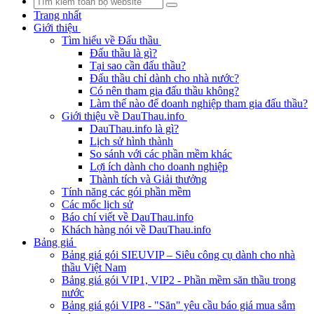
Trang nhất
Giới thiệu
Tìm hiểu về Đấu thầu
Đấu thầu là gì?
Tại sao cần đấu thầu?
Đấu thầu chỉ dành cho nhà nước?
Có nên tham gia đấu thầu không?
Làm thế nào để doanh nghiệp tham gia đấu thầu?
Giới thiệu về DauThau.info
DauThau.info là gì?
Lịch sử hình thành
So sánh với các phần mềm khác
Lợi ích dành cho doanh nghiệp
Thành tích và Giải thưởng
Tính năng các gói phần mềm
Các mốc lịch sử
Báo chí viết về DauThau.info
Khách hàng nói về DauThau.info
Bảng giá
Bảng giá gói SIEUVIP – Siêu công cụ dành cho nhà
thầu Việt Nam
Bảng giá gói VIP1, VIP2 - Phần mềm săn thầu trong
nước
Bảng giá gói VIP8 - "Săn" yêu cầu báo giá mua sắm