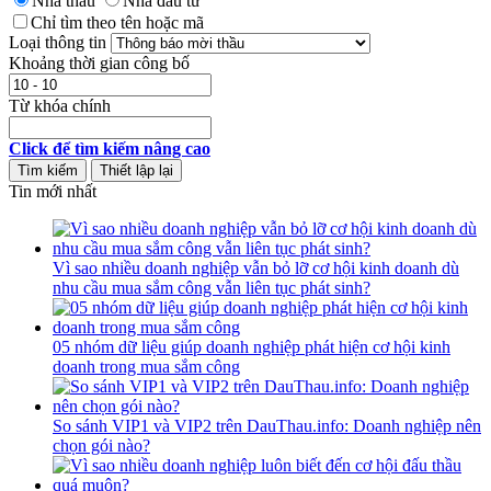
Nhà thầu
Nhà đầu tư
Chỉ tìm theo tên hoặc mã
Loại thông tin
Khoảng thời gian công bố
Từ khóa chính
Click để tìm kiếm nâng cao
Tin mới nhất
Vì sao nhiều doanh nghiệp vẫn bỏ lỡ cơ hội kinh doanh dù
nhu cầu mua sắm công vẫn liên tục phát sinh?
05 nhóm dữ liệu giúp doanh nghiệp phát hiện cơ hội kinh
doanh trong mua sắm công
So sánh VIP1 và VIP2 trên DauThau.info: Doanh nghiệp nên
chọn gói nào?