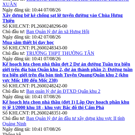
XUÂN
Ngày đăng tải:
10:44 07/08/26
Xây dựng bờ kè chống sạt lở tuyến đường vào Chùa Hưng
Thiện
Số KHLCNT:
PL2600248296-00
Chủ đầu tư:
Ban Quản lý dự án xã Hưng Hội
Ngày đăng tải:
10:42 07/08/26
Mua sắm thiết bị dạy học
Số KHLCNT:
PL2600248343-00
Chủ đầu tư:
TRƯỜNG THPT THƯỜNG TÂN
Ngày đăng tải:
10:41 07/08/26
Kế hoạch lựa chọn nhà thầu đợt 2 Dự án đường Tuần tra biên
giới trên địa bàn Quân khu 2, dự án thành phần 2: Đường tuần
tra biên giới trên địa bàn tỉnh Tuyên Quang/Quân khu 2 (khu
vực Mốc 180 đến Mốc 230)
Số KHLCNT:
PL2600248242-00
Chủ đầu tư:
Ban quản lý dự án ĐTXD Quân khu 2
Ngày đăng tải:
10:41 07/08/26
Kế hoạch lựa chọn nhà thầu (đợt 1) Lập Quy hoạch phân khu
tỷ lệ 1/2000 khu 18 - khu vực Bắc đô thị Cẩm Phả
Số KHLCNT:
PL2600248351-00
Chủ đầu tư:
Ban Quản lý dự án đầu tư xây dựng khu vực II tỉnh
Quảng Ninh
Ngày đăng tải:
10:41 07/08/26
Thống kê