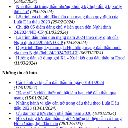
(23/02/2024)
Nhà thầu đã trúng thầu nhưng không ký hợp đồng bị xử lý
thế nào?
(29/02/2024)
Lộ trình và chi phí đấu thầu qua mạng theo quy định của
Luật Đấu thầu 2023
(29/02/2024)
Chi tiết 05 điểm đáng chú ý liên quan đến Nghị định
24/2024/NĐ-CP
(01/03/2024)
Lộ trình đấu thầu qua mạng năm 2024 theo quy định của
Nghị định 24/2024/NĐ-CP
(02/03/2024)
Quy trình đăng ký tham gia Hệ thống mạng đấu thầu quốc
gia theo Nghị định 24/2024/NĐ-CP
(06/03/2024)
Hướng dẫn sử dụng gói X1 - Xuất kết quả đấu thầu ra Excel
(11/03/2024)
Những tin cũ hơn
Các hành vi bị cấm đấu thầu từ ngày 01/01/2024
(17/01/2024)
“Đọc vị” 5 chiêu thức nổi bật làm hạn chế đấu thầu qua
mạng
(15/01/2024)
Những hành vi gây cản trở trong đấu thầu theo Luật Đấu
thầu 2023
(13/01/2024)
Ưu đãi trong lựa chọn nhà thầu năm 2026
(10/01/2024)
Hồ sơ năng lực đấu thầu là gì? Những tài liệu cần có trong
Hồ sơ năng lực đấu thầu
(28/12/2023)