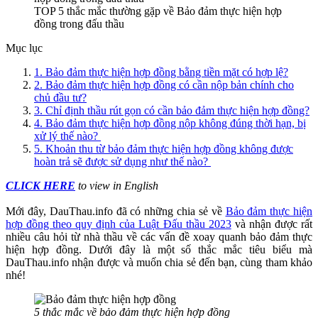
TOP 5 thắc mắc thường gặp về Bảo đảm thực hiện hợp
đồng trong đấu thầu
Mục lục
1. Bảo đảm thực hiện hợp đồng bằng tiền mặt có hợp lệ?
2. Bảo đảm thực hiện hợp đồng có cần nộp bản chính cho
chủ đầu tư?
3. Chỉ định thầu rút gọn có cần bảo đảm thực hiện hợp đồng?
4. Bảo đảm thực hiện hợp đồng nộp không đúng thời hạn, bị
xử lý thế nào?
5. Khoản thu từ bảo đảm thực hiện hợp đồng không được
hoàn trả sẽ được sử dụng như thế nào?
CLICK HERE
to view in English
Mới đây, DauThau.info đã có những chia sẻ về
Bảo đảm thực hiện
hợp đồng theo quy định của Luật Đấu thầu 2023
và nhận được rất
nhiều câu hỏi từ nhà thầu về các vấn đề xoay quanh bảo đảm thực
hiện hợp đồng. Dưới đây là một số thắc mắc tiêu biểu mà
DauThau.info nhận được và muốn chia sẻ đến bạn, cùng tham khảo
nhé!
5 thắc mắc về bảo đảm thực hiện hợp đồng