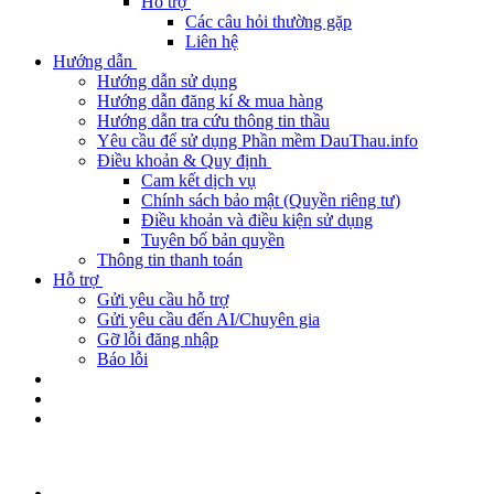
Hỗ trợ
Các câu hỏi thường gặp
Liên hệ
Hướng dẫn
Hướng dẫn sử dụng
Hướng dẫn đăng kí & mua hàng
Hướng dẫn tra cứu thông tin thầu
Yêu cầu để sử dụng Phần mềm DauThau.info
Điều khoản & Quy định
Cam kết dịch vụ
Chính sách bảo mật (Quyền riêng tư)
Điều khoản và điều kiện sử dụng
Tuyên bố bản quyền
Thông tin thanh toán
Hỗ trợ
Gửi yêu cầu hỗ trợ
Gửi yêu cầu đến AI/Chuyên gia
Gỡ lỗi đăng nhập
Báo lỗi