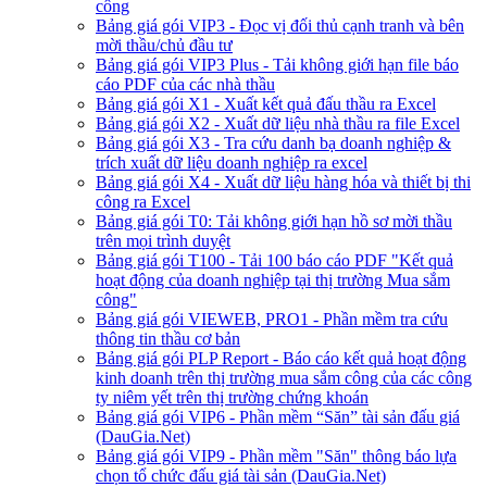
công
Bảng giá gói VIP3 - Đọc vị đối thủ cạnh tranh và bên
mời thầu/chủ đầu tư
Bảng giá gói VIP3 Plus - Tải không giới hạn file báo
cáo PDF của các nhà thầu
Bảng giá gói X1 - Xuất kết quả đấu thầu ra Excel
Bảng giá gói X2 - Xuất dữ liệu nhà thầu ra file Excel
Bảng giá gói X3 - Tra cứu danh bạ doanh nghiệp &
trích xuất dữ liệu doanh nghiệp ra excel
Bảng giá gói X4 - Xuất dữ liệu hàng hóa và thiết bị thi
công ra Excel
Bảng giá gói T0: Tải không giới hạn hồ sơ mời thầu
trên mọi trình duyệt
Bảng giá gói T100 - Tải 100 báo cáo PDF "Kết quả
hoạt động của doanh nghiệp tại thị trường Mua sắm
công"
Bảng giá gói VIEWEB, PRO1 - Phần mềm tra cứu
thông tin thầu cơ bản
Bảng giá gói PLP Report - Báo cáo kết quả hoạt động
kinh doanh trên thị trường mua sắm công của các công
ty niêm yết trên thị trường chứng khoán
Bảng giá gói VIP6 - Phần mềm “Săn” tài sản đấu giá
(DauGia.Net)
Bảng giá gói VIP9 - Phần mềm "Săn" thông báo lựa
chọn tổ chức đấu giá tài sản (DauGia.Net)