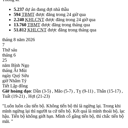
5.237
dự án đang đợi nhà thầu
594
TBMT
được đăng trong 24 giờ qua
2.240
KHLCNT
được đăng trong 24 giờ qua
13.760
TBMT
được đăng trong tháng qua
51.812
KHLCNT
được đăng trong tháng qua
tháng 8 năm 2026
7
Thứ sáu
tháng 6
25
năm Bính Ngọ
tháng Ất Mùi
ngày Quý Sửu
giờ Nhâm Tý
Tiết Lập đông
Giờ hoàng đạo
: Dần (3-5) , Mão (5-7) , Tỵ (9-11) , Thân (15-17) ,
Tuất (19-21) , Hợi (21-23)
"Luôn luôn cầu tiến bộ. Không tiến bộ thì là ngừng lại. Trong khi
mình ngừng lại thì người ta cứ tiến bộ. Kết quả là mình thoái bộ, lạc
hậu. Tiến bộ không giới hạn. Mình cố gắng tiến bộ, thì chắc tiến bộ
mãi. "