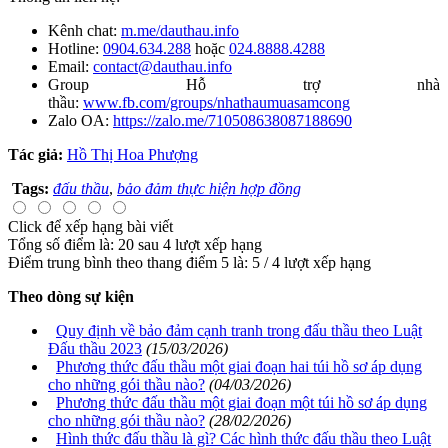
Kênh chat:
m.me/dauthau.info
Hotline:
0904.634.288
hoặc
024.8888.4288
Email:
contact@dauthau.info
Group Hỗ trợ nhà
thầu:
www.fb.com/groups/nhathaumuasamcong
Zalo OA:
https://zalo.me/710508638087188690
Tác giả:
Hồ Thị Hoa Phượng
Tags:
đấu thầu
,
bảo đảm thực hiện hợp đồng
Click để xếp hạng bài viết
Tổng số điểm là: 20 sau 4 lượt xếp hạng
Điểm trung bình theo thang điểm 5 là:
5
/
4
lượt xếp hạng
Theo dòng sự kiện
Quy định về bảo đảm cạnh tranh trong đấu thầu theo Luật
Đấu thầu 2023
(15/03/2026)
Phương thức đấu thầu một giai đoạn hai túi hồ sơ áp dụng
cho những gói thầu nào?
(04/03/2026)
Phương thức đấu thầu một giai đoạn một túi hồ sơ áp dụng
cho những gói thầu nào?
(28/02/2026)
Hình thức đấu thầu là gì? Các hình thức đấu thầu theo Luật