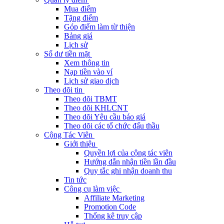
Mua điểm
Tặng điểm
Góp điểm làm từ thiện
Bảng giá
Lịch sử
Số dư tiền mặt
Xem thông tin
Nạp tiền vào ví
Lịch sử giao dịch
Theo dõi tin
Theo dõi TBMT
Theo dõi KHLCNT
Theo dõi Yêu cầu báo giá
Theo dõi các tổ chức đấu thầu
Cộng Tác Viên
Giới thiệu
Quyền lợi của cộng tác viên
Hướng dẫn nhận tiền lần đầu
Quy tắc ghi nhận doanh thu
Tin tức
Công cụ làm việc
Affiliate Marketing
Promotion Code
Thống kê truy cập