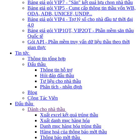
Bảng giá gói VIP7 - "Săn" kết quả lựa chọn nhà thầu
Bảng giá gói VIP5 - Cung cấp thông tin thầu vốn WB,
ODA, ADB, UNICEF, UNDP...
Bảng giá gói VIP4 - Trợ lý số cho nhà đầu tư thời đại
4.0
Bảng giá gói VIP1QT, VIP2QT - Phần mềm săn thầu
Quốc tế
Gói API - Phần mềm truy vấn dữ liệu thầu theo thời
gian thực
Tin tức
Thông tin tổng hợp
Đấu thầu
Thông tin hỗ trợ
Hỏi đáp đấu thầu
Tư liệu cho nhà thầu
Phân tích - nhận định
Blog
Cộng Tác Viên
Đấu thầu
Dành cho nhà thầu
Xuất excel kết quả trúng thầu
Xuất danh mục hàng hóa
Danh mục hàng hóa trúng thầu
Hàng hoá của thông báo mời thầu
Thông báo mời thầu