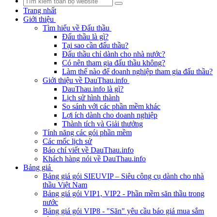
Trang nhất
Giới thiệu
Tìm hiểu về Đấu thầu
Đấu thầu là gì?
Tại sao cần đấu thầu?
Đấu thầu chỉ dành cho nhà nước?
Có nên tham gia đấu thầu không?
Làm thế nào để doanh nghiệp tham gia đấu thầu?
Giới thiệu về DauThau.info
DauThau.info là gì?
Lịch sử hình thành
So sánh với các phần mềm khác
Lợi ích dành cho doanh nghiệp
Thành tích và Giải thưởng
Tính năng các gói phần mềm
Các mốc lịch sử
Báo chí viết về DauThau.info
Khách hàng nói về DauThau.info
Bảng giá
Bảng giá gói SIEUVIP – Siêu công cụ dành cho nhà
thầu Việt Nam
Bảng giá gói VIP1, VIP2 - Phần mềm săn thầu trong
nước
Bảng giá gói VIP8 - "Săn" yêu cầu báo giá mua sắm