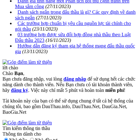
Đánh giá tính năng mới Phân tích đối thủ cạnh tranh trên
Mua sắm công
(27/11/2023)
Danh sách ngắn trong đấu thầu là gì? Các quy định về danh
sách ngắn
(27/11/2023)
Các trường hợp chuẩn bị yêu cầu nguồn lực tài chính cho
gói thầu
(23/11/2023)
03 trường hợp được sửa đổi hợp đồng nhà thầu theo Luật
Đấu thầu 2023
(16/11/2023)
Hướng dẫn đăng ký tham gia hệ thống mạng đấu thầu quốc
gia
(13/11/2023)
lời chào
Chào
Bạn
,
Bạn chưa đăng nhập, vui lòng
đăng nhập
để sử dụng hết các chức
năng dành cho thành viên. Nếu Bạn chưa có tài khoản thành viên,
hãy
đăng ký
. Việc này chỉ mất 5 phút và hoàn toàn
miễn phí
!
Tài khoản này của bạn có thể sử dụng chung ở tất cả hệ thống của
chúng tôi, bao gồm DauThau.info, DauThau.Net, DauGia.Net,
BaoGia.Net
Tìm kiếm thông tin thầu
Thông tin dành cho