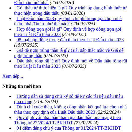
Đấu thầu mới nhất
(25/02/2026)
Gói thầu tự thực hiện là gì? Quy trình áp dụng hình thức tự
thực hiện trong đấu thầu
(08/01/2026)
Luật Đấu thầu 2023 quy định chi phí trong lựa chọn nhà
thầu, nhà đầu tư như thế nào?
(20/09/2025)
Hợp đồng trọn gói là gì? Quy định về hợp đồng trọn gói
theo Luật Đấu thầu 2023
(31/08/2025)
08 loại hợp đồng trong đấu thầu theo Luật Đấu thầu 2023
(15/07/2025)
Giá đề nghị trúng thầu là gì? Giải đáp thắc mắc về Giá đề
nghị trúng thầu
(02/07/2025)
Đấu thầu rộng rãi là gì? Quy định mới về Đấu thầu rộng rãi
theo Luật Đấu thầu 2023
(01/07/2025)
Xem tiếp...
Những tin mới hơn
Hướng dẫn sử dụng chữ ký số để ký các tài liệu đấu thầu
qua mạng
(21/02/2024)
Đình chỉ cuộc thầu, không công nhận kết quả lựa chọn nhà
thầu theo quy định của Luật Đấu thầu 2023
(22/02/2024)
Quy định với nhà thầu tham gia đấu thầu qua mạng theo
Thông tư 22/2024/TT-BKHĐT
(23/02/2024)
04 điểm đáng chú ý của Thông tư 01/2024/TT-BKHĐT