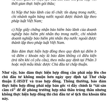
thời gian thực hiện gói thầu;
b) Nộp thư bảo lãnh của tổ chức tín dụng trong nước,
chi nhánh ngân hàng nước ngoài được thành lập theo
pháp luật Việt Nam;
c) Nộp giấy chứng nhận bảo hiểm bảo lãnh của doanh
nghiệp bảo hiểm phi nhân thọ trong nước, chi nhánh
doanh nghiệp bảo hiểm phi nhân thọ nước ngoài được
thành lập theo pháp luật Việt Nam.
Bảo đảm thực hiện hợp đồng theo quy định tại điểm b
và điểm c khoản này là bảo đảm không có điều kiện
(trả tiền khi có yêu cầu), theo mẫu quy định tại Phần 3
hoặc một mẫu khác được Chủ đầu tư chấp thuận.
Như vậy, bảo đảm thực hiện hợp đồng cần phải nộp lên cho
chủ đầu tư không muộn hơn ngày quy định tại Thư chấp
thuận E-HSDT và trao hợp đồng. Thông thường, bảo đảm
thực hiện hợp đồng phải nộp bản gốc vì đây chính là “tài sản
cầm cố” để đề phòng trường hợp nhà thầu trúng thầu nhưng
không thực hiện hợp đồng thì chủ đầu tư sẽ tịch thu khoản tiền
này.