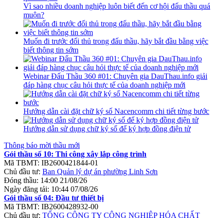
Vì sao nhiều doanh nghiệp luôn biết đến cơ hội đấu thầu quá
muộn?
Muốn đi trước đối thủ trong đấu thầu, hãy bắt đầu bằng việc
biết thông tin sớm
Webinar Đấu Thầu 360 #01: Chuyên gia DauThau.info giải
đáp hàng chục câu hỏi thực tế của doanh nghiệp mới
Hướng dẫn cài đặt chữ ký số Nacencomm chi tiết từng bước
Hướng dẫn sử dụng chữ ký số để ký hợp đồng điện tử
Thông báo mời thầu mới
Gói thầu số 10: Thi công xây lắp công trình
Mã TBMT:
IB2600421844-01
Chủ đầu tư:
Ban Quản lý dự án phường Linh Sơn
Đóng thầu:
14:00 21/08/26
Ngày đăng tải:
10:44 07/08/26
Gói thầu số 04: Đầu tư thiết bị
Mã TBMT:
IB2600428932-00
Chủ đầu tư:
TỔNG CÔNG TY CÔNG NGHIỆP HÓA CHẤT