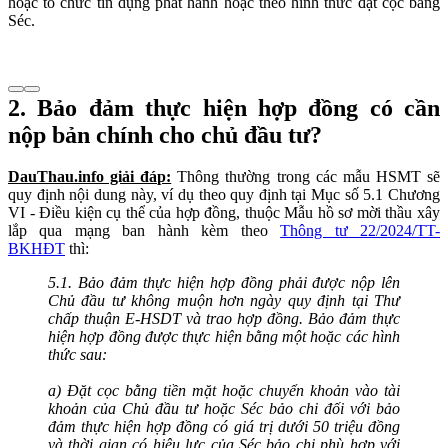
hoặc tổ chức tín dụng phát hành hoặc theo hình thức đặt cọc bằng
Séc.
2. Bảo đảm thực hiện hợp đồng có cần
nộp bản chính cho chủ đầu tư?
DauThau.info giải đáp:
Thông thường trong các mẫu HSMT sẽ
quy định nội dung này, ví dụ theo quy định tại Mục số 5.1 Chương
VI - Điều kiện cụ thể của hợp đồng, thuộc Mẫu hồ sơ mời thầu xây
lắp qua mạng ban hành kèm theo
Thông tư 22/2024/TT-
BKHĐT
thì:
5.1. Bảo đảm thực hiện hợp đồng phải được nộp lên
Chủ đầu tư không muộn hơn ngày quy định tại Thư
chấp thuận E-HSDT và trao hợp đồng. Bảo đảm thực
hiện hợp đồng được thực hiện bằng một hoặc các hình
thức sau:
a) Đặt cọc bằng tiền mặt hoặc chuyển khoản vào tài
khoản của Chủ đầu tư hoặc Séc bảo chi đối với bảo
đảm thực hiện hợp đồng có giá trị dưới 50 triệu đồng
và thời gian có hiệu lực của Séc bảo chi phù hợp với