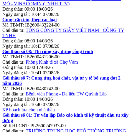
MỎ - VINACOMIN (TNHH 1TV)
Đóng thầu:
09:00 18/08/26
Ngày đăng tải:
10:44 07/08/26
Cung cấp tôn, thép các loại
Mã TBMT:
IB2600433224-00
Chủ đầu tư:
TỔNG CÔNG TY GIẤY VIỆT NAM - CÔNG TY
TNHH
Đóng thầu:
08:00 14/08/26
Ngày đăng tải:
10:43 07/08/26
Gói thầu số 08: Thi công xây dựng công trình
Mã TBMT:
IB2600431206-00
Chủ đầu tư:
Phòng Kinh tế xã Chợ Vàm
Đóng thầu:
10:00 17/08/26
Ngày đăng tải:
10:41 07/08/26
Gói thầu số 7: Cung ứng hoá chất, vật tư y tế bổ sung đợt 2
năm 2026
Mã TBMT:
IB2600430742-00
Chủ đầu tư:
Bệnh viện Phong - Da liễu TW Quỳnh Lập
Đóng thầu:
10:00 14/08/26
Ngày đăng tải:
10:40 07/08/26
Kế hoạch lựa chọn nhà thầu
Gói thầu số 01: Tư vấn lập Báo cáo kinh tế kỹ thuật đầu tư xây
dựng
Số KHLCNT:
PL2600247933-00
Chủ đầu tư:
TRƯỜNG TRUNG HỌC PHỔ THÔNG TRƯỜNG