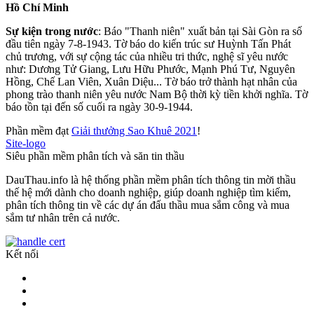
Hồ Chí Minh
Sự kiện trong nước
: Báo "Thanh niên" xuất bản tại Sài Gòn ra số
đầu tiên ngày 7-8-1943. Tờ báo do kiến trúc sư Huỳnh Tấn Phát
chủ trương, với sự cộng tác của nhiều tri thức, nghệ sĩ yêu nước
như: Dương Tử Giang, Lưu Hữu Phước, Mạnh Phú Tư, Nguyên
Hồng, Chế Lan Viên, Xuân Diệu... Tờ báo trở thành hạt nhân của
phong trào thanh niên yêu nước Nam Bộ thời kỳ tiền khởi nghĩa. Tờ
báo tồn tại đến số cuối ra ngày 30-9-1944.
Phần mềm đạt
Giải thưởng Sao Khuê 2021
!
Site-logo
Siêu phần mềm phân tích và săn tin thầu
DauThau.info là hệ thống phần mềm phân tích thông tin mời thầu
thế hệ mới dành cho doanh nghiệp, giúp doanh nghiệp tìm kiếm,
phân tích thông tin về các dự án đấu thầu mua sắm công và mua
sắm tư nhân trên cả nước.
Kết nối