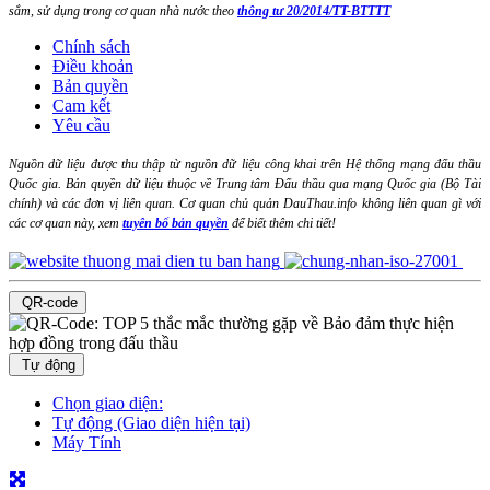
sắm, sử dụng trong cơ quan nhà nước theo
thông tư 20/2014/TT-BTTTT
Chính sách
Điều khoản
Bản quyền
Cam kết
Yêu cầu
Nguồn dữ liệu được thu thập từ nguồn dữ liệu công khai trên Hệ thống mạng đấu thầu
Quốc gia. Bản quyền dữ liệu thuộc về Trung tâm Đấu thầu qua mạng Quốc gia (Bộ Tài
chính) và các đơn vị liên quan. Cơ quan chủ quản DauThau.info không liên quan gì với
các cơ quan này, xem
tuyên bố bản quyền
để biết thêm chi tiết!
QR-code
Tự động
Chọn giao diện:
Tự động (Giao diện hiện tại)
Máy Tính