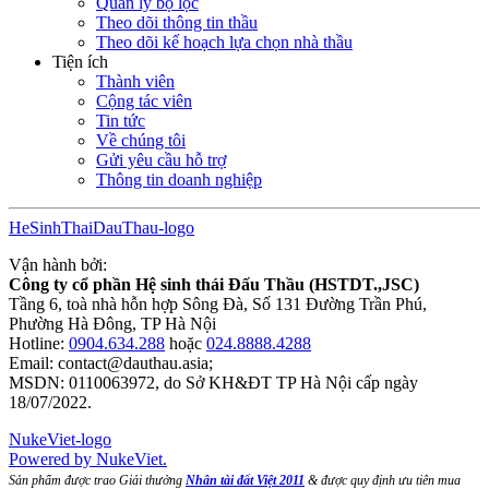
Quản lý bộ lọc
Theo dõi thông tin thầu
Theo dõi kế hoạch lựa chọn nhà thầu
Tiện ích
Thành viên
Cộng tác viên
Tin tức
Về chúng tôi
Gửi yêu cầu hỗ trợ
Thông tin doanh nghiệp
HeSinhThaiDauThau-logo
Vận hành bởi:
Công ty cổ phần Hệ sinh thái Đấu Thầu (HSTDT.,JSC)
Tầng 6, toà nhà hỗn hợp Sông Đà, Số 131 Đường Trần Phú,
Phường Hà Đông, TP Hà Nội
Hotline:
0904.634.288
hoặc
024.8888.4288
Email:
contact@dauthau.asia
;
MSDN: 0110063972, do Sở KH&ĐT TP Hà Nội cấp ngày
18/07/2022.
NukeViet-logo
Powered by NukeViet.
Sản phẩm được trao Giải thưởng
Nhân tài đất Việt 2011
& được quy định ưu tiên mua