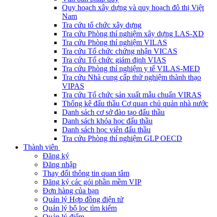
Quy hoạch xây dựng và quy hoạch đô thị Việt
Nam
Tra cứu tổ chức xây dựng
Tra cứu Phòng thí nghiệm xây dựng LAS-XD
Tra cứu Phòng thí nghiệm VILAS
Tra cứu Tổ chức chứng nhận VICAS
Tra cứu Tổ chức giám định VIAS
Tra cứu Phòng thí nghiệm y tế VILAS-MED
Tra cứu Nhà cung cấp thử nghiệm thành thạo
VIPAS
Tra cứu Tổ chức sản xuất mẫu chuẩn VIRAS
Thống kê đấu thầu Cơ quan chủ quản nhà nước
Danh sách cơ sở đào tạo đấu thầu
Danh sách khóa học đấu thầu
Danh sách học viên đấu thầu
Tra cứu Phòng thí nghiệm GLP OECD
Thành viên
Đăng ký
Đăng nhập
Thay đổi thông tin quan tâm
Đăng ký các gói phần mềm VIP
Đơn hàng của bạn
Quản lý Hợp đồng điện tử
Quản lý bộ lọc tìm kiếm
Quản lý điểm