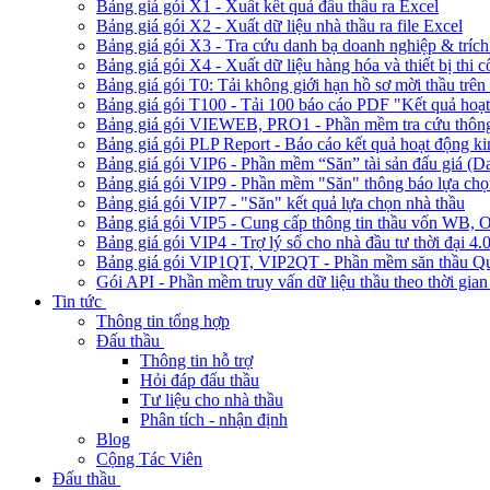
Bảng giá gói X1 - Xuất kết quả đấu thầu ra Excel
Bảng giá gói X2 - Xuất dữ liệu nhà thầu ra file Excel
Bảng giá gói X3 - Tra cứu danh bạ doanh nghiệp & trích 
Bảng giá gói X4 - Xuất dữ liệu hàng hóa và thiết bị thi 
Bảng giá gói T0: Tải không giới hạn hồ sơ mời thầu trên 
Bảng giá gói T100 - Tải 100 báo cáo PDF "Kết quả hoạt
Bảng giá gói VIEWEB, PRO1 - Phần mềm tra cứu thông 
Bảng giá gói PLP Report - Báo cáo kết quả hoạt động ki
Bảng giá gói VIP6 - Phần mềm “Săn” tài sản đấu giá (D
Bảng giá gói VIP9 - Phần mềm "Săn" thông báo lựa chọn
Bảng giá gói VIP7 - "Săn" kết quả lựa chọn nhà thầu
Bảng giá gói VIP5 - Cung cấp thông tin thầu vốn W
Bảng giá gói VIP4 - Trợ lý số cho nhà đầu tư thời đại 4.
Bảng giá gói VIP1QT, VIP2QT - Phần mềm săn thầu Qu
Gói API - Phần mềm truy vấn dữ liệu thầu theo thời gian
Tin tức
Thông tin tổng hợp
Đấu thầu
Thông tin hỗ trợ
Hỏi đáp đấu thầu
Tư liệu cho nhà thầu
Phân tích - nhận định
Blog
Cộng Tác Viên
Đấu thầu