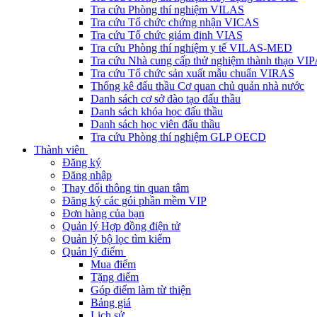
Tra cứu Phòng thí nghiệm VILAS
Tra cứu Tổ chức chứng nhận VICAS
Tra cứu Tổ chức giám định VIAS
Tra cứu Phòng thí nghiệm y tế VILAS-MED
Tra cứu Nhà cung cấp thử nghiệm thành thạo VI
Tra cứu Tổ chức sản xuất mẫu chuẩn VIRAS
Thống kê đấu thầu Cơ quan chủ quản nhà nước
Danh sách cơ sở đào tạo đấu thầu
Danh sách khóa học đấu thầu
Danh sách học viên đấu thầu
Tra cứu Phòng thí nghiệm GLP OECD
Thành viên
Đăng ký
Đăng nhập
Thay đổi thông tin quan tâm
Đăng ký các gói phần mềm VIP
Đơn hàng của bạn
Quản lý Hợp đồng điện tử
Quản lý bộ lọc tìm kiếm
Quản lý điểm
Mua điểm
Tặng điểm
Góp điểm làm từ thiện
Bảng giá
Lịch sử