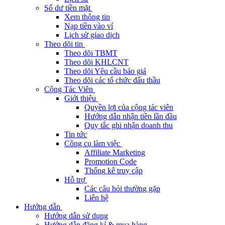
Số dư tiền mặt
Xem thông tin
Nạp tiền vào ví
Lịch sử giao dịch
Theo dõi tin
Theo dõi TBMT
Theo dõi KHLCNT
Theo dõi Yêu cầu báo giá
Theo dõi các tổ chức đấu thầu
Cộng Tác Viên
Giới thiệu
Quyền lợi của cộng tác viên
Hướng dẫn nhận tiền lần đầu
Quy tắc ghi nhận doanh thu
Tin tức
Công cụ làm việc
Affiliate Marketing
Promotion Code
Thống kê truy cập
Hỗ trợ
Các câu hỏi thường gặp
Liên hệ
Hướng dẫn
Hướng dẫn sử dụng
Hướng dẫn đăng kí & mua hàng