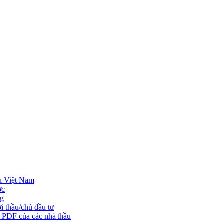
u Việt Nam
ớc
ng
i thầu/chủ đầu tư
o PDF của các nhà thầu