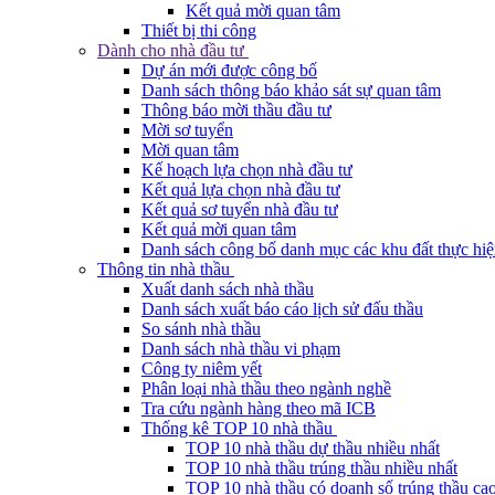
Kết quả mời quan tâm
Thiết bị thi công
Dành cho nhà đầu tư
Dự án mới được công bố
Danh sách thông báo khảo sát sự quan tâm
Thông báo mời thầu đầu tư
Mời sơ tuyển
Mời quan tâm
Kế hoạch lựa chọn nhà đầu tư
Kết quả lựa chọn nhà đầu tư
Kết quả sơ tuyển nhà đầu tư
Kết quả mời quan tâm
Danh sách công bố danh mục các khu đất thực hiệ
Thông tin nhà thầu
Xuất danh sách nhà thầu
Danh sách xuất báo cáo lịch sử đấu thầu
So sánh nhà thầu
Danh sách nhà thầu vi phạm
Công ty niêm yết
Phân loại nhà thầu theo ngành nghề
Tra cứu ngành hàng theo mã ICB
Thống kê TOP 10 nhà thầu
TOP 10 nhà thầu dự thầu nhiều nhất
TOP 10 nhà thầu trúng thầu nhiều nhất
TOP 10 nhà thầu có doanh số trúng thầu cao