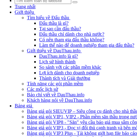
Trang nhất
Giới thiệu
Tìm hiểu về Đấu thầu
Đấu thầu là gì?
Tại sao cần đấu thầu?
Đấu thầu chỉ dành cho nhà nước?
Có nên tham gia đấu thầu không?
Làm thế nào để doanh nghiệp tham gia đấu thầu?
Giới thiệu về DauThau.info
DauThau.info là gì?
Lịch sử hình thành
So sánh với các phần mềm khác
Lợi ích dành cho doanh nghiệp
Thành tích và Giải thưởng
Tính năng các gói phần mềm
Các mốc lịch sử
Báo chí viết về DauThau.info
Khách hàng nói về DauThau.info
Bảng giá
Bảng giá gói SIEUVIP – Siêu công cụ dành cho nhà thầ
Bảng giá gói VIP1, VIP2 - Phần mềm săn thầu trong nư
Bảng giá gói VIP8 - "Săn" yêu cầu báo giá mua sắm cô
Bảng giá gói VIP3 - Đọc vị đối thủ cạnh tranh và bên mờ
Bảng giá gói VIP3 Plus - Tải không giới hạn file báo cá