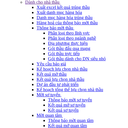
Dành cho nhà thầu
Xuất excel kết quả trúng thầu
Xuất danh mục hàng hóa
Danh mục hàng hóa trúng thầu
Hàng hoá của thông báo mời thầu
Thông báo mời thầu
Phân loại theo lĩnh vực
Phân loại theo ngành nghề
Địa phương thực hiện
Gói thầu đấu qua mạng
Gói thầu trực tiếp
Gói thầu dành cho DN siêu nhỏ
Yêu cầu báo giá
Kế hoạch lựa chọn nhà thầu
Kết quả mở thầu
Kết quả lựa chọn nhà thầu
Dự án đầu tư phát triển
Kế hoạch tổng thể lựa chọn nhà thầu
Mời sơ tuyển
Thông báo mời sơ tuyển
Kết quả mở sơ tuyển
Kết quả sơ tuyển
Mời quan tâm
Thông báo mời quan tâm
Kết quả mở quan tâm