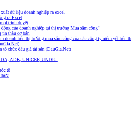
xuất dữ liệu doanh nghiệp ra excel
công ra Excel
mọi trình duyệt
 động của doanh nghiệp tại thị trường Mua sắm công"
tin thầu cơ bản
nh doanh trên thị trường mua sắm công của các công ty niêm yết trên 
auGia.Net)
 tổ chức đấu giá tài sản (DauGia.Net)
B, ODA, ADB, UNICEF, UNDP...
0
ốc tế
 thực