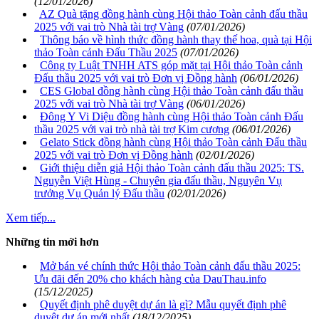
(12/01/2026)
AZ Quà tặng đồng hành cùng Hội thảo Toàn cảnh đấu thầu
2025 với vai trò Nhà tài trợ Vàng
(07/01/2026)
Thông báo về hình thức đồng hành thay thế hoa, quà tại Hội
thảo Toàn cảnh Đấu Thầu 2025
(07/01/2026)
Công ty Luật TNHH ATS góp mặt tại Hội thảo Toàn cảnh
Đấu thầu 2025 với vai trò Đơn vị Đồng hành
(06/01/2026)
CES Global đồng hành cùng Hội thảo Toàn cảnh đấu thầu
2025 với vai trò Nhà tài trợ Vàng
(06/01/2026)
Đông Y Vi Diệu đồng hành cùng Hội thảo Toàn cảnh Đấu
thầu 2025 với vai trò nhà tài trợ Kim cương
(06/01/2026)
Gelato Stick đồng hành cùng Hội thảo Toàn cảnh Đấu thầu
2025 với vai trò Đơn vị Đồng hành
(02/01/2026)
Giới thiệu diễn giả Hội thảo Toàn cảnh đấu thầu 2025: TS.
Nguyễn Việt Hùng - Chuyên gia đấu thầu, Nguyên Vụ
trưởng Vụ Quản lý Đấu thầu
(02/01/2026)
Xem tiếp...
Những tin mới hơn
Mở bán vé chính thức Hội thảo Toàn cảnh đấu thầu 2025:
Ưu đãi đến 20% cho khách hàng của DauThau.info
(15/12/2025)
Quyết định phê duyệt dự án là gì? Mẫu quyết định phê
duyệt dự án mới nhất
(18/12/2025)