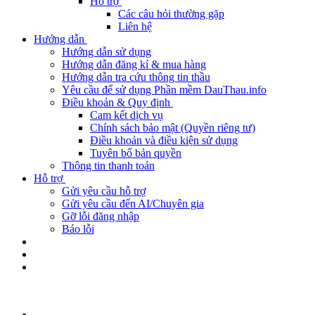
Hỗ trợ
Các câu hỏi thường gặp
Liên hệ
Hướng dẫn
Hướng dẫn sử dụng
Hướng dẫn đăng kí & mua hàng
Hướng dẫn tra cứu thông tin thầu
Yêu cầu để sử dụng Phần mềm DauThau.info
Điều khoản & Quy định
Cam kết dịch vụ
Chính sách bảo mật (Quyền riêng tư)
Điều khoản và điều kiện sử dụng
Tuyên bố bản quyền
Thông tin thanh toán
Hỗ trợ
Gửi yêu cầu hỗ trợ
Gửi yêu cầu đến AI/Chuyên gia
Gỡ lỗi đăng nhập
Báo lỗi