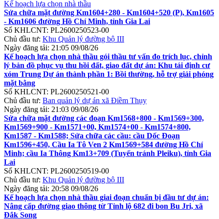
Kế hoạch lựa chọn nhà thầu
Sửa chữa mặt đường Km1604+280 - Km1604+520 (P), Km1605
- Km1606 đường Hồ Chí Minh, tỉnh Gia Lai
Số KHLCNT:
PL2600250523-00
Chủ đầu tư:
Khu Quản lý đường bộ III
Ngày đăng tải:
21:05 09/08/26
Kế hoạch lựa chọn nhà thầu gói thầu tư vấn đo trích lục, chỉnh
lý bản đồ phục vụ thu hồi đất, giao đất dự án: Khu tái định cư
xóm Trung Dự án thành phần 1: Bồi thường, hỗ trợ giải phóng
mặt bằng
Số KHLCNT:
PL2600250521-00
Chủ đầu tư:
Ban quản lý dự án xã Điềm Thụy
Ngày đăng tải:
21:03 09/08/26
Sửa chữa mặt đường các đoạn Km1568+800 - Km1569+300,
Km1569+900 - Km1571+00, Km1574+00 - Km1574+800,
Km1587 - Km1588; Sửa chữa các cầu: cầu Dốc Đoạn
Km1596+450, Cầu Ia Tô Ven 2 Km1569+584 đường Hồ Chí
Minh; cầu Ia Thông Km13+709 (Tuyến tránh Pleiku), tỉnh Gia
Lai
Số KHLCNT:
PL2600250519-00
Chủ đầu tư:
Khu Quản lý đường bộ III
Ngày đăng tải:
20:58 09/08/26
Kế hoạch lựa chọn nhà thầu giai đoạn chuẩn bị đầu tư dự án:
Nâng cấp đường giao thông từ Tỉnh lộ 682 đi bon Bu Jri, xã
Đắk Song