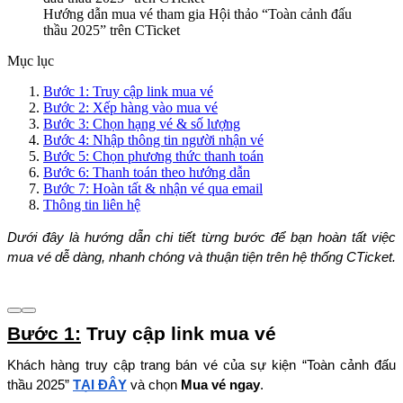
Hướng dẫn mua vé tham gia Hội thảo “Toàn cảnh đấu
thầu 2025” trên CTicket
Mục lục
Bước 1: Truy cập link mua vé
Bước 2: Xếp hàng vào mua vé
Bước 3: Chọn hạng vé & số lượng
Bước 4: Nhập thông tin người nhận vé
Bước 5: Chọn phương thức thanh toán
Bước 6: Thanh toán theo hướng dẫn
Bước 7: Hoàn tất & nhận vé qua email
Thông tin liên hệ
Dưới đây là hướng dẫn chi tiết từng bước để bạn hoàn tất việc 
mua vé dễ dàng, nhanh chóng và thuận tiện trên hệ thống CTicket.
Bước 1:
 Truy cập link mua vé
Khách hàng truy cập trang bán vé của sự kiện “Toàn cảnh đấu 
thầu 2025” 
TẠI ĐÂY
 và chọn 
Mua vé ngay
.