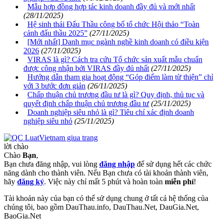
Mẫu hợp đồng hợp tác kinh doanh đầy đủ và mới nhất
(28/11/2025)
Hệ sinh thái Đấu Thầu công bố tổ chức Hội thảo “Toàn
cảnh đấu thầu 2025”
(27/11/2025)
[Mới nhất] Danh mục ngành nghề kinh doanh có điều kiện
2026
(27/11/2025)
VIRAS là gì? Cách tra cứu Tổ chức sản xuất mẫu chuẩn
được công nhận bởi VIRAS đầy đủ nhất
(27/11/2025)
Hướng dẫn tham gia hoạt động “Góp điểm làm từ thiện” chỉ
với 3 bước đơn giản
(26/11/2025)
Chấp thuận chủ trương đầu tư là gì? Quy định, thủ tục và
quyết định chấp thuận chủ trương đầu tư
(25/11/2025)
Doanh nghiệp siêu nhỏ là gì? Tiêu chí xác định doanh
nghiệp siêu nhỏ
(25/11/2025)
lời chào
Chào
Bạn
,
Bạn chưa đăng nhập, vui lòng
đăng nhập
để sử dụng hết các chức
năng dành cho thành viên. Nếu Bạn chưa có tài khoản thành viên,
hãy
đăng ký
. Việc này chỉ mất 5 phút và hoàn toàn
miễn phí
!
Tài khoản này của bạn có thể sử dụng chung ở tất cả hệ thống của
chúng tôi, bao gồm DauThau.info, DauThau.Net, DauGia.Net,
BaoGia.Net