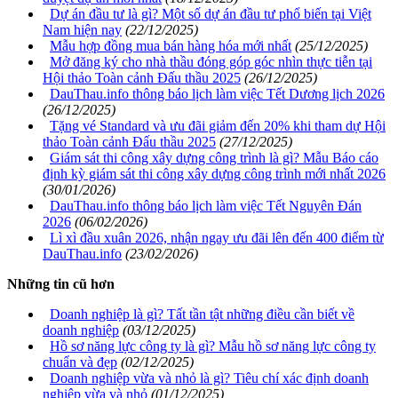
Dự án đầu tư là gì? Một số dự án đầu tư phổ biến tại Việt
Nam hiện nay
(22/12/2025)
Mẫu hợp đồng mua bán hàng hóa mới nhất
(25/12/2025)
Mở đăng ký cho nhà thầu đóng góp góc nhìn thực tiễn tại
Hội thảo Toàn cảnh Đấu thầu 2025
(26/12/2025)
DauThau.info thông báo lịch làm việc Tết Dương lịch 2026
(26/12/2025)
Tặng vé Standard và ưu đãi giảm đến 20% khi tham dự Hội
thảo Toàn cảnh Đấu thầu 2025
(27/12/2025)
Giám sát thi công xây dựng công trình là gì? Mẫu Báo cáo
định kỳ giám sát thi công xây dựng công trình mới nhất 2026
(30/01/2026)
DauThau.info thông báo lịch làm việc Tết Nguyên Đán
2026
(06/02/2026)
Lì xì đầu xuân 2026, nhận ngay ưu đãi lên đến 400 điểm từ
DauThau.info
(23/02/2026)
Những tin cũ hơn
Doanh nghiệp là gì? Tất tần tật những điều cần biết về
doanh nghiệp
(03/12/2025)
Hồ sơ năng lực công ty là gì? Mẫu hồ sơ năng lực công ty
chuẩn và đẹp
(02/12/2025)
Doanh nghiệp vừa và nhỏ là gì? Tiêu chí xác định doanh
nghiệp vừa và nhỏ
(01/12/2025)