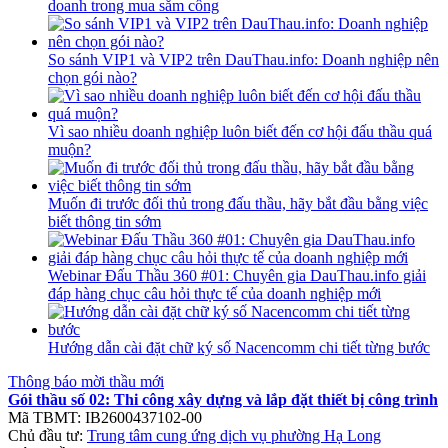
doanh trong mua sắm công
So sánh VIP1 và VIP2 trên DauThau.info: Doanh nghiệp nên
chọn gói nào?
Vì sao nhiều doanh nghiệp luôn biết đến cơ hội đấu thầu quá
muộn?
Muốn đi trước đối thủ trong đấu thầu, hãy bắt đầu bằng việc
biết thông tin sớm
Webinar Đấu Thầu 360 #01: Chuyên gia DauThau.info giải
đáp hàng chục câu hỏi thực tế của doanh nghiệp mới
Hướng dẫn cài đặt chữ ký số Nacencomm chi tiết từng bước
Thông báo mời thầu mới
Gói thầu số 02: Thi công xây dựng và lắp đặt thiết bị công trình
Mã TBMT:
IB2600437102-00
Chủ đầu tư:
Trung tâm cung ứng dịch vụ phường Hạ Long