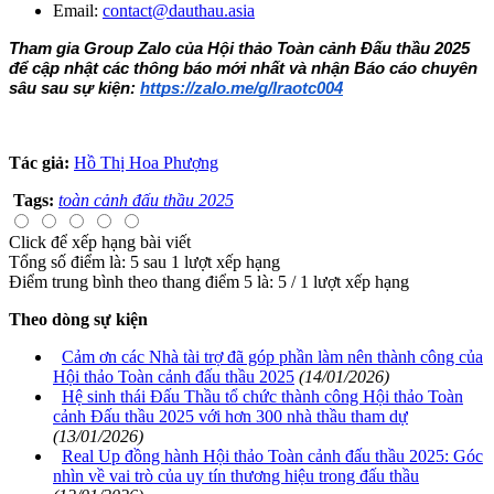
Email:
contact@dauthau.asia
Tham gia Group Zalo của Hội thảo Toàn cảnh Đấu thầu 2025 
để cập nhật các thông báo mới nhất và nhận Báo cáo chuyên 
sâu sau sự kiện: 
https://zalo.me/g/lraotc004
Tác giả:
Hồ Thị Hoa Phượng
Tags:
toàn cảnh đấu thầu 2025
Click để xếp hạng bài viết
Tổng số điểm là: 5 sau 1 lượt xếp hạng
Điểm trung bình theo thang điểm 5 là:
5
/
1
lượt xếp hạng
Theo dòng sự kiện
Cảm ơn các Nhà tài trợ đã góp phần làm nên thành công của
Hội thảo Toàn cảnh đấu thầu 2025
(14/01/2026)
Hệ sinh thái Đấu Thầu tổ chức thành công Hội thảo Toàn
cảnh Đấu thầu 2025 với hơn 300 nhà thầu tham dự
(13/01/2026)
Real Up đồng hành Hội thảo Toàn cảnh đấu thầu 2025: Góc
nhìn về vai trò của uy tín thương hiệu trong đấu thầu