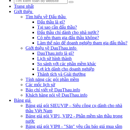
Trang nhất
Giới thiệu
Tìm hiểu về Đấu thầu
Đấu thầu là gì?
Tại sao cần đấu thầu?
Đấu thầu chỉ dành cho nhà nước?
Có nên tham gia đấu thầu không?
Làm thế nào để doanh nghiệp tham gia đấu thầu?
Giới thiệu về DauThau.info
DauThau.info là gì?
Lịch sử hình thành
So sánh với các phần mềm khác
Lợi ích dành cho doanh nghiệp
Thành tích và Giải thưởng
Tính năng các gói phần mềm
Các mốc lịch sử
Báo chí viết về DauThau.info
Khách hàng nói về DauThau.info
Bảng giá
Bảng giá gói SIEUVIP – Siêu công cụ dành cho nhà
thầu Việt Nam
Bảng giá gói VIP1, VIP2 - Phần mềm săn thầu trong
nước
Bảng giá gói VIP8 - "Săn" yêu cầu báo giá mua sắm