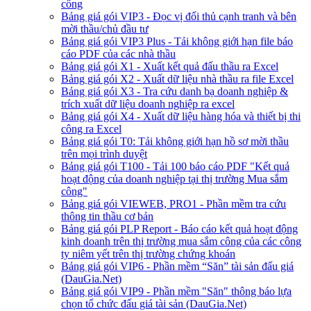
công
Bảng giá gói VIP3 - Đọc vị đối thủ cạnh tranh và bên
mời thầu/chủ đầu tư
Bảng giá gói VIP3 Plus - Tải không giới hạn file báo
cáo PDF của các nhà thầu
Bảng giá gói X1 - Xuất kết quả đấu thầu ra Excel
Bảng giá gói X2 - Xuất dữ liệu nhà thầu ra file Excel
Bảng giá gói X3 - Tra cứu danh bạ doanh nghiệp &
trích xuất dữ liệu doanh nghiệp ra excel
Bảng giá gói X4 - Xuất dữ liệu hàng hóa và thiết bị thi
công ra Excel
Bảng giá gói T0: Tải không giới hạn hồ sơ mời thầu
trên mọi trình duyệt
Bảng giá gói T100 - Tải 100 báo cáo PDF "Kết quả
hoạt động của doanh nghiệp tại thị trường Mua sắm
công"
Bảng giá gói VIEWEB, PRO1 - Phần mềm tra cứu
thông tin thầu cơ bản
Bảng giá gói PLP Report - Báo cáo kết quả hoạt động
kinh doanh trên thị trường mua sắm công của các công
ty niêm yết trên thị trường chứng khoán
Bảng giá gói VIP6 - Phần mềm “Săn” tài sản đấu giá
(DauGia.Net)
Bảng giá gói VIP9 - Phần mềm "Săn" thông báo lựa
chọn tổ chức đấu giá tài sản (DauGia.Net)