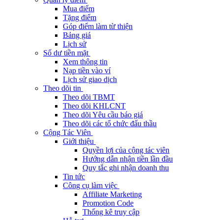
Mua điểm
Tặng điểm
Góp điểm làm từ thiện
Bảng giá
Lịch sử
Số dư tiền mặt
Xem thông tin
Nạp tiền vào ví
Lịch sử giao dịch
Theo dõi tin
Theo dõi TBMT
Theo dõi KHLCNT
Theo dõi Yêu cầu báo giá
Theo dõi các tổ chức đấu thầu
Cộng Tác Viên
Giới thiệu
Quyền lợi của cộng tác viên
Hướng dẫn nhận tiền lần đầu
Quy tắc ghi nhận doanh thu
Tin tức
Công cụ làm việc
Affiliate Marketing
Promotion Code
Thống kê truy cập