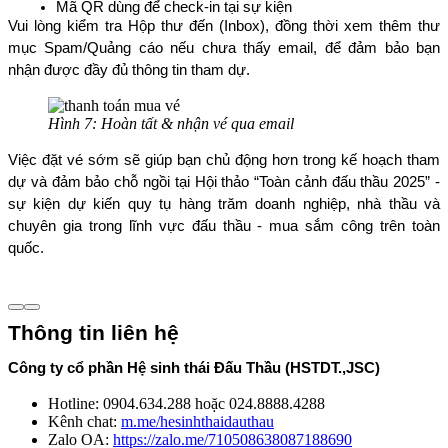
Mã QR dùng để check-in tại sự kiện
Vui lòng kiểm tra Hộp thư đến (Inbox), đồng thời xem thêm thư 
mục Spam/Quảng cáo nếu chưa thấy email, để đảm bảo bạn 
nhận được đầy đủ thông tin tham dự.
Hình 7: Hoàn tất & nhận vé qua email
Việc đặt vé sớm sẽ giúp bạn chủ động hơn trong kế hoạch tham 
dự và đảm bảo chỗ ngồi tại Hội thảo “Toàn cảnh đấu thầu 2025” - 
sự kiện dự kiến quy tụ hàng trăm doanh nghiệp, nhà thầu và 
chuyên gia trong lĩnh vực đấu thầu - mua sắm công trên toàn 
quốc.
Thông tin liên hệ
Công ty cổ phần Hệ sinh thái Đấu Thầu (HSTDT.,JSC)
Hotline: 0904.634.288 hoặc 024.8888.4288
Kênh chat:
m.me/hesinhthaidauthau
Zalo OA:
https://zalo.me/710508638087188690