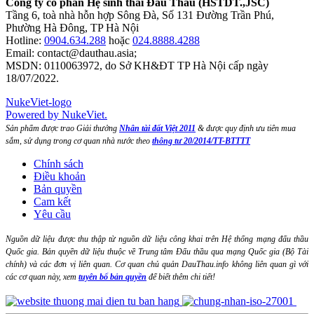
Công ty cổ phần Hệ sinh thái Đấu Thầu (HSTDT.,JSC)
Tầng 6, toà nhà hỗn hợp Sông Đà, Số 131 Đường Trần Phú,
Phường Hà Đông, TP Hà Nội
Hotline:
0904.634.288
hoặc
024.8888.4288
Email:
contact@dauthau.asia
;
MSDN: 0110063972, do Sở KH&ĐT TP Hà Nội cấp ngày
18/07/2022.
NukeViet-logo
Powered by NukeViet.
Sản phẩm được trao Giải thưởng
Nhân tài đất Việt 2011
& được quy định ưu tiên mua
sắm, sử dụng trong cơ quan nhà nước theo
thông tư 20/2014/TT-BTTTT
Chính sách
Điều khoản
Bản quyền
Cam kết
Yêu cầu
Nguồn dữ liệu được thu thập từ nguồn dữ liệu công khai trên Hệ thống mạng đấu thầu
Quốc gia. Bản quyền dữ liệu thuộc về Trung tâm Đấu thầu qua mạng Quốc gia (Bộ Tài
chính) và các đơn vị liên quan. Cơ quan chủ quản DauThau.info không liên quan gì với
các cơ quan này, xem
tuyên bố bản quyền
để biết thêm chi tiết!