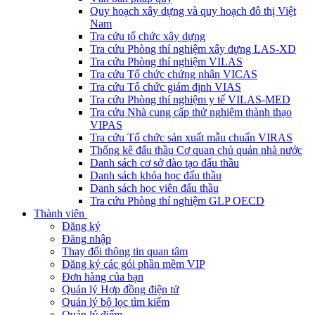
Quy hoạch xây dựng và quy hoạch đô thị Việt
Nam
Tra cứu tổ chức xây dựng
Tra cứu Phòng thí nghiệm xây dựng LAS-XD
Tra cứu Phòng thí nghiệm VILAS
Tra cứu Tổ chức chứng nhận VICAS
Tra cứu Tổ chức giám định VIAS
Tra cứu Phòng thí nghiệm y tế VILAS-MED
Tra cứu Nhà cung cấp thử nghiệm thành thạo
VIPAS
Tra cứu Tổ chức sản xuất mẫu chuẩn VIRAS
Thống kê đấu thầu Cơ quan chủ quản nhà nước
Danh sách cơ sở đào tạo đấu thầu
Danh sách khóa học đấu thầu
Danh sách học viên đấu thầu
Tra cứu Phòng thí nghiệm GLP OECD
Thành viên
Đăng ký
Đăng nhập
Thay đổi thông tin quan tâm
Đăng ký các gói phần mềm VIP
Đơn hàng của bạn
Quản lý Hợp đồng điện tử
Quản lý bộ lọc tìm kiếm
Quản lý điểm