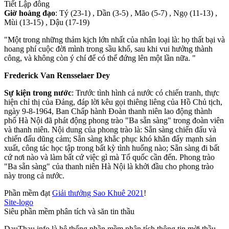
Tiết Lập đông
Giờ hoàng đạo
: Tý (23-1) , Dần (3-5) , Mão (5-7) , Ngọ (11-13) ,
Mùi (13-15) , Dậu (17-19)
"Một trong những thảm kịch lớn nhất của nhân loại là: họ thất bại và
hoang phí cuộc đời mình trong sầu khổ, sau khi vui hưởng thành
công, và không còn ý chí để có thể đứng lên một lần nữa. "
Frederick Van Rensselaer Dey
Sự kiện trong nước
: Trước tình hình cả nước có chiến tranh, thực
hiện chỉ thị của Đảng, đáp lời kêu gọi thiêng liêng của Hồ Chủ tịch,
ngày 9-8-1964, Ban Chấp hành Đoàn thanh niên lao động thành
phố Hà Nội đã phát động phong trào "Ba sẵn sàng" trong đoàn viên
và thanh niên. Nội dung của phong trào là: Sẵn sàng chiến đấu và
chiến đấu dũng cảm; Sẵn sàng khắc phục khó khǎn đẩy mạnh sản
xuất, công tác học tập trong bất kỳ tình huống nào; Sẵn sàng đi bất
cứ nơi nào và làm bất cứ việc gì mà Tổ quốc cần đến. Phong trào
"Ba sẵn sàng" của thanh niên Hà Nội là khởi đầu cho phong trào
này trong cả nước.
Phần mềm đạt
Giải thưởng Sao Khuê 2021
!
Site-logo
Siêu phần mềm phân tích và săn tin thầu
DauThau.info là hệ thống phần mềm phân tích thông tin mời thầu