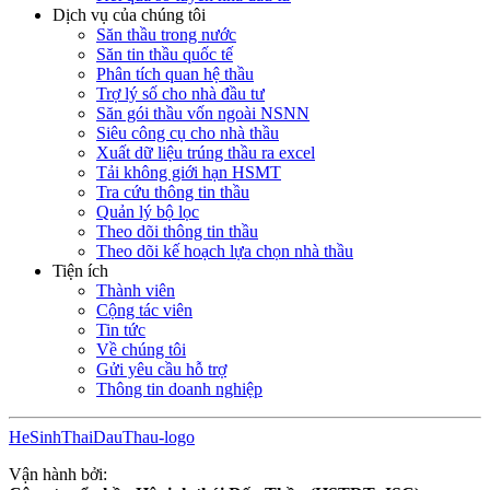
Dịch vụ của chúng tôi
Săn thầu trong nước
Săn tin thầu quốc tế
Phân tích quan hệ thầu
Trợ lý số cho nhà đầu tư
Săn gói thầu vốn ngoài NSNN
Siêu công cụ cho nhà thầu
Xuất dữ liệu trúng thầu ra excel
Tải không giới hạn HSMT
Tra cứu thông tin thầu
Quản lý bộ lọc
Theo dõi thông tin thầu
Theo dõi kế hoạch lựa chọn nhà thầu
Tiện ích
Thành viên
Cộng tác viên
Tin tức
Về chúng tôi
Gửi yêu cầu hỗ trợ
Thông tin doanh nghiệp
HeSinhThaiDauThau-logo
Vận hành bởi: