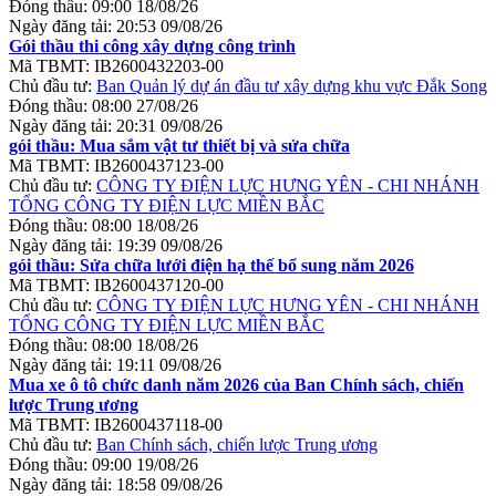
Đóng thầu:
09:00 18/08/26
Ngày đăng tải:
20:53 09/08/26
Gói thầu thi công xây dựng công trình
Mã TBMT:
IB2600432203-00
Chủ đầu tư:
Ban Quản lý dự án đầu tư xây dựng khu vực Đắk Song
Đóng thầu:
08:00 27/08/26
Ngày đăng tải:
20:31 09/08/26
gói thầu: Mua sắm vật tư thiết bị và sửa chữa
Mã TBMT:
IB2600437123-00
Chủ đầu tư:
CÔNG TY ĐIỆN LỰC HƯNG YÊN - CHI NHÁNH
TỔNG CÔNG TY ĐIỆN LỰC MIỀN BẮC
Đóng thầu:
08:00 18/08/26
Ngày đăng tải:
19:39 09/08/26
gói thầu: Sửa chữa lưới điện hạ thế bổ sung năm 2026
Mã TBMT:
IB2600437120-00
Chủ đầu tư:
CÔNG TY ĐIỆN LỰC HƯNG YÊN - CHI NHÁNH
TỔNG CÔNG TY ĐIỆN LỰC MIỀN BẮC
Đóng thầu:
08:00 18/08/26
Ngày đăng tải:
19:11 09/08/26
Mua xe ô tô chức danh năm 2026 của Ban Chính sách, chiến
lược Trung ương
Mã TBMT:
IB2600437118-00
Chủ đầu tư:
Ban Chính sách, chiến lược Trung ương
Đóng thầu:
09:00 19/08/26
Ngày đăng tải:
18:58 09/08/26