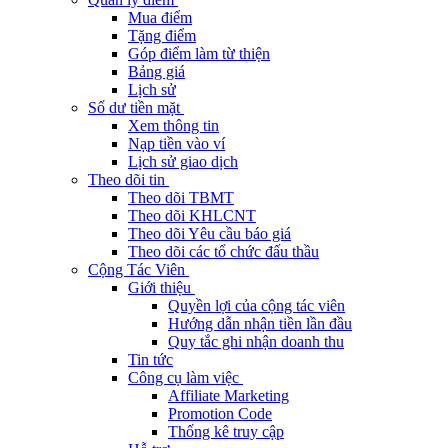
Mua điểm
Tặng điểm
Góp điểm làm từ thiện
Bảng giá
Lịch sử
Số dư tiền mặt
Xem thông tin
Nạp tiền vào ví
Lịch sử giao dịch
Theo dõi tin
Theo dõi TBMT
Theo dõi KHLCNT
Theo dõi Yêu cầu báo giá
Theo dõi các tổ chức đấu thầu
Cộng Tác Viên
Giới thiệu
Quyền lợi của cộng tác viên
Hướng dẫn nhận tiền lần đầu
Quy tắc ghi nhận doanh thu
Tin tức
Công cụ làm việc
Affiliate Marketing
Promotion Code
Thống kê truy cập