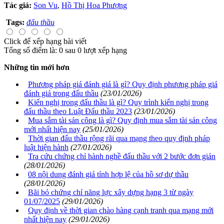
Tác giả:
Son Vu
,
Hồ Thị Hoa Phượng
Tags:
đấu thầu
Click để xếp hạng bài viết
Tổng số điểm là: 0 sau 0 lượt xếp hạng
Những tin mới hơn
Phương pháp giá đánh giá là gì? Quy định phương pháp giá
đánh giá trong đấu thầu
(23/01/2026)
Kiến nghị trong đấu thầu là gì? Quy trình kiến nghị trong
đấu thầu theo Luật Đấu thầu 2023
(23/01/2026)
Mua sắm tài sản công là gì? Quy định mua sắm tài sản công
mới nhất hiện nay
(25/01/2026)
Thời gian đấu thầu rộng rãi qua mạng theo quy định pháp
luật hiện hành
(27/01/2026)
Tra cứu chứng chỉ hành nghề đấu thầu với 2 bước đơn giản
(28/01/2026)
08 nội dung đánh giá tính hợp lệ của hồ sơ dự thầu
(28/01/2026)
Bãi bỏ chứng chỉ năng lực xây dựng hạng 3 từ ngày
01/07/2025
(29/01/2026)
Quy định về thời gian chào hàng cạnh tranh qua mạng mới
nhất hiện nay
(29/01/2026)