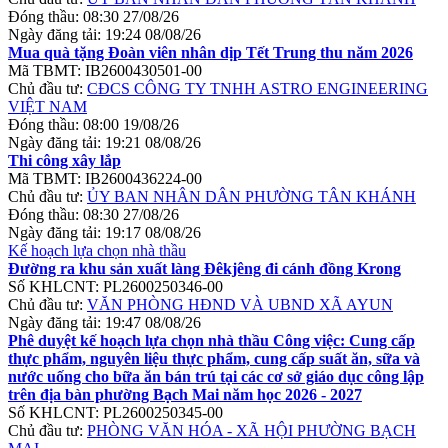
Đóng thầu:
08:30 27/08/26
Ngày đăng tải:
19:24 08/08/26
Mua quà tặng Đoàn viên nhân dịp Tết Trung thu năm 2026
Mã TBMT:
IB2600430501-00
Chủ đầu tư:
CĐCS CÔNG TY TNHH ASTRO ENGINEERING
VIỆT NAM
Đóng thầu:
08:00 19/08/26
Ngày đăng tải:
19:21 08/08/26
Thi công xây lắp
Mã TBMT:
IB2600436224-00
Chủ đầu tư:
ỦY BAN NHÂN DÂN PHƯỜNG TÂN KHÁNH
Đóng thầu:
08:30 27/08/26
Ngày đăng tải:
19:17 08/08/26
Kế hoạch lựa chọn nhà thầu
Đường ra khu sản xuất làng Đêkjêng đi cánh đồng Krong
Số KHLCNT:
PL2600250346-00
Chủ đầu tư:
VĂN PHÒNG HĐND VÀ UBND XÃ AYUN
Ngày đăng tải:
19:47 08/08/26
Phê duyệt kế hoạch lựa chọn nhà thầu Công việc: Cung cấp
thực phẩm, nguyên liệu thực phẩm, cung cấp suất ăn, sữa và
nước uống cho bữa ăn bán trú tại các cơ sở giáo dục công lập
trên địa bàn phường Bạch Mai năm học 2026 - 2027
Số KHLCNT:
PL2600250345-00
Chủ đầu tư:
PHÒNG VĂN HÓA - XÃ HỘI PHƯỜNG BẠCH