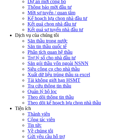
Dự án mới công bố
Thông báo mời đầu tư
Mời sơ tuyển / quan tâm
Kế hoạch lựa chọn nhà đầu tư
Kết quả chọn nhà đầu tư
Kết quả sơ tuyển nhà đầu tư
Dịch vụ của chúng tôi
Săn thầu trong nước
Săn tin thầu quốc tế
Phân tích quan hệ thầu
Trợ lý số cho nhà đầu tư
Săn gói thầu vốn ngoài NSNN
Siêu công cụ cho nhà thầu
Xuất dữ liệu trúng thầu ra excel
Tải không giới hạn HSMT
Tra cứu thông tin thầu
Quản lý bộ lọc
Theo dõi thông tin thầu
Theo dõi kế hoạch lựa chọn nhà thầu
Tiện ích
Thành viên
Cộng tác viên
Tin tức
Về chúng tôi
Gửi yêu cầu hỗ trợ