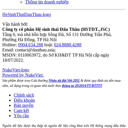
Thông tin doanh nghiệp
HeSinhThaiDauThau-logo
Vận hành bởi:
Công ty cổ phần Hệ sinh thái Đấu Thầu (HSTDT.,JSC)
Tầng 6, toà nhà hỗn hợp Sông Đà, Số 131 Đường Trần Phú,
Phường Hà Đông, TP Hà Nội
Hotline:
0904.634.288
hoặc
024.8888.4288
Email:
contact@dauthau.asia
;
MSDN: 0110063972, do Sở KH&ĐT TP Hà Nội cấp ngày
18/07/2022.
NukeViet-logo
Powered by NukeViet.
Sản phẩm được trao Giải thưởng
Nhân tài đất Việt 2011
& được quy định ưu tiên mua
sắm, sử dụng trong cơ quan nhà nước theo
thông tư 20/2014/TT-BTTTT
Chính sách
Điều khoản
Bản quyền
Cam kết
Yêu cầu
Nguồn dữ liệu được thu thập từ nguồn dữ liệu công khai trên Hệ thống mạng đấu thầu