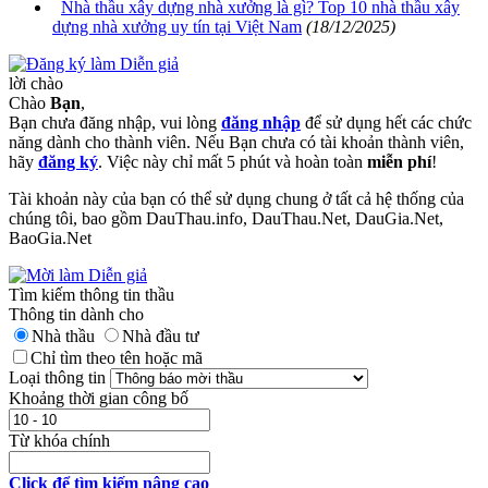
Nhà thầu xây dựng nhà xưởng là gì? Top 10 nhà thầu xây
dựng nhà xưởng uy tín tại Việt Nam
(18/12/2025)
lời chào
Chào
Bạn
,
Bạn chưa đăng nhập, vui lòng
đăng nhập
để sử dụng hết các chức
năng dành cho thành viên. Nếu Bạn chưa có tài khoản thành viên,
hãy
đăng ký
. Việc này chỉ mất 5 phút và hoàn toàn
miễn phí
!
Tài khoản này của bạn có thể sử dụng chung ở tất cả hệ thống của
chúng tôi, bao gồm DauThau.info, DauThau.Net, DauGia.Net,
BaoGia.Net
Tìm kiếm thông tin thầu
Thông tin dành cho
Nhà thầu
Nhà đầu tư
Chỉ tìm theo tên hoặc mã
Loại thông tin
Khoảng thời gian công bố
Từ khóa chính
Click để tìm kiếm nâng cao