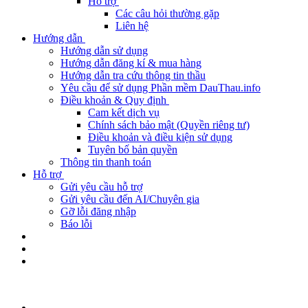
Hỗ trợ
Các câu hỏi thường gặp
Liên hệ
Hướng dẫn
Hướng dẫn sử dụng
Hướng dẫn đăng kí & mua hàng
Hướng dẫn tra cứu thông tin thầu
Yêu cầu để sử dụng Phần mềm DauThau.info
Điều khoản & Quy định
Cam kết dịch vụ
Chính sách bảo mật (Quyền riêng tư)
Điều khoản và điều kiện sử dụng
Tuyên bố bản quyền
Thông tin thanh toán
Hỗ trợ
Gửi yêu cầu hỗ trợ
Gửi yêu cầu đến AI/Chuyên gia
Gỡ lỗi đăng nhập
Báo lỗi