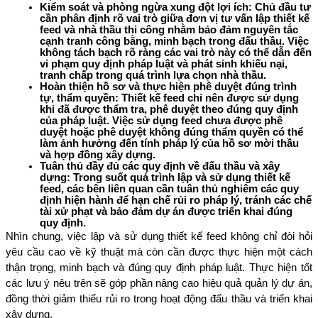
Kiểm soát và phòng ngừa xung đột lợi ích: 
Chủ đầu tư 
cần phân định rõ vai trò giữa đơn vị tư vấn lập thiết kế 
feed và nhà thầu thi công nhằm bảo đảm nguyên tắc 
cạnh tranh công bằng, minh bạch trong đấu thầu. Việc 
không tách bạch rõ ràng các vai trò này có thể dẫn đến 
vi phạm quy định pháp luật và phát sinh khiếu nại, 
tranh chấp trong quá trình lựa chọn nhà thầu.
Hoàn thiện hồ sơ và thực hiện phê duyệt đúng trình 
tự, thẩm quyền: 
Thiết kế feed chỉ nên được sử dụng 
khi đã được thẩm tra, phê duyệt theo đúng quy định 
của pháp luật. Việc sử dụng feed chưa được phê 
duyệt hoặc phê duyệt không đúng thẩm quyền có thể 
làm ảnh hưởng đến tính pháp lý của hồ sơ mời thầu 
và hợp đồng xây dựng.
Tuân thủ đầy đủ các quy định về đấu thầu và xây 
dựng: 
Trong suốt quá trình lập và sử dụng thiết kế 
feed, các bên liên quan cần tuân thủ nghiêm các quy 
định hiện hành để hạn chế rủi ro pháp lý, tránh các chế 
tài xử phạt và bảo đảm dự án được triển khai đúng 
quy định.
Nhìn chung, việc lập và sử dụng thiết kế feed không chỉ đòi hỏi 
yêu cầu cao về kỹ thuật mà còn cần được thực hiện một cách 
thận trọng, minh bạch và đúng quy định pháp luật. Thực hiện tốt 
các lưu ý nêu trên sẽ góp phần nâng cao hiệu quả quản lý dự án, 
đồng thời giảm thiểu rủi ro trong hoạt động đấu thầu và triển khai 
xây dựng.