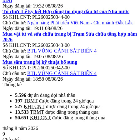
MAI
Ngày đăng tải:
19:32 08/08/26
Tổ chức Lễ ký kết Hợp đồng tín dụng đầu tư của Nhà nước
Số KHLCNT:
PL2600250344-00
Chủ đầu tư:
Ngân hàng Phát triển Việt Nam - Chi nhánh Đắk Lắk
Ngày đăng tải:
19:11 08/08/26
Mua vật tư và sửa chữa trang bị Trạm Sửa chữa tổng hợp năm
2026
Số KHLCNT:
PL2600250343-00
Chủ đầu tư:
BTL VÙNG CẢNH SÁT BIỂN 4
Ngày đăng tải:
19:05 08/08/26
Mua sắm trang bị kỹ thuật bổ sung
Số KHLCNT:
PL2600250342-00
Chủ đầu tư:
BTL VÙNG CẢNH SÁT BIỂN 4
Ngày đăng tải:
18:58 08/08/26
Thống kê
5.596
dự án đang đợi nhà thầu
197
TBMT
được đăng trong 24 giờ qua
527
KHLCNT
được đăng trong 24 giờ qua
13.533
TBMT
được đăng trong tháng qua
50.651
KHLCNT
được đăng trong tháng qua
tháng 8 năm 2026
9
Chủ nhật