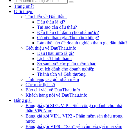
Trang nhất
Giới thiệu
Tìm hiểu về Đấu thầu
Đấu thầu là gì?
Tại sao cần đấu thầu?
Đấu thầu chỉ dành cho nhà nước?
Có nên tham gia đấu thầu không?
Làm thế nào để doanh nghiệp tham gia đấu thầu?
Giới thiệu về DauThau.info
DauThau.info là gì?
Lịch sử hình thành
So sánh với các phần mềm khác
Lợi ích dành cho doanh nghiệp
Thành tích và Giải thưởng
Tính năng các gói phần mềm
Các mốc lịch sử
Báo chí viết về DauThau.info
Khách hàng nói về DauThau.info
Bảng giá
Bảng giá gói SIEUVIP – Siêu công cụ dành cho nhà
thầu Việt Nam
Bảng giá gói VIP1, VIP2 - Phần mềm săn thầu trong
nước
Bảng giá gói VIP8 - "Săn" yêu cầu báo giá mua sắm