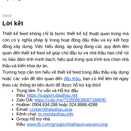
Lời kết
Thiết kế feed không chỉ là bước thiết kế kỹ thuật quan trọng mà 
còn có ý nghĩa pháp lý trong hoạt động đấu thầu và ký kết hợp 
đồng xây dựng. Việc hiểu đúng, áp dụng đúng các quy định liên 
quan đến thiết kế feed sẽ giúp chủ đầu tư và nhà thầu hạn chế rủi 
ro, bảo đảm tính minh bạch, hiệu quả trong quá trình lựa chọn nhà 
thầu và triển khai dự án.
Trường hợp cần tìm hiểu về thiết kế feed trong đấu thầu xây dựng 
hoặc các vấn đề liên quan đến 
đấu thầu
, bạn có thể liên hệ ngay 
theo các thông tin bên dưới để được hỗ trợ kịp thời!
Trung tâm Tư vấn và Hỗ trợ đấu 
thầu: 
https://support.dauthau.net
Zalo OA: 
https://zalo.me/710508638087188690
Hotline: 0904.634.288 hoặc 024.8888.4288
Email: 
contact@dauthau.asia
Kênh chat: 
m.me/dauthau.info
Group Hỗ trợ nhà 
thầu: 
www.fb.com/groups/nhathaumuasamcong