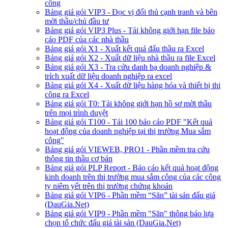
công
Bảng giá gói VIP3 - Đọc vị đối thủ cạnh tranh và bên
mời thầu/chủ đầu tư
Bảng giá gói VIP3 Plus - Tải không giới hạn file báo
cáo PDF của các nhà thầu
Bảng giá gói X1 - Xuất kết quả đấu thầu ra Excel
Bảng giá gói X2 - Xuất dữ liệu nhà thầu ra file Excel
Bảng giá gói X3 - Tra cứu danh bạ doanh nghiệp &
trích xuất dữ liệu doanh nghiệp ra excel
Bảng giá gói X4 - Xuất dữ liệu hàng hóa và thiết bị thi
công ra Excel
Bảng giá gói T0: Tải không giới hạn hồ sơ mời thầu
trên mọi trình duyệt
Bảng giá gói T100 - Tải 100 báo cáo PDF "Kết quả
hoạt động của doanh nghiệp tại thị trường Mua sắm
công"
Bảng giá gói VIEWEB, PRO1 - Phần mềm tra cứu
thông tin thầu cơ bản
Bảng giá gói PLP Report - Báo cáo kết quả hoạt động
kinh doanh trên thị trường mua sắm công của các công
ty niêm yết trên thị trường chứng khoán
Bảng giá gói VIP6 - Phần mềm “Săn” tài sản đấu giá
(DauGia.Net)
Bảng giá gói VIP9 - Phần mềm "Săn" thông báo lựa
chọn tổ chức đấu giá tài sản (DauGia.Net)