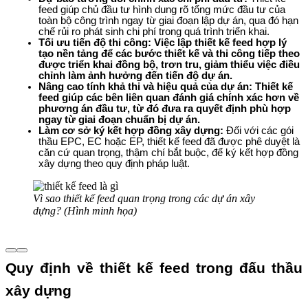
feed giúp chủ đầu tư hình dung rõ tổng mức đầu tư của 
toàn bộ công trình ngay từ giai đoạn lập dự án, qua đó hạn 
chế rủi ro phát sinh chi phí trong quá trình triển khai.
Tối ưu tiến độ thi công: 
Việc lập thiết kế feed hợp lý 
tạo nền tảng để các bước thiết kế và thi công tiếp theo 
được triển khai đồng bộ, trơn tru, giảm thiểu việc điều 
chỉnh làm ảnh hưởng đến tiến độ dự án.
Nâng cao tính khả thi và hiệu quả của dự án: 
Thiết kế 
feed giúp các bên liên quan đánh giá chính xác hơn về 
phương án đầu tư, từ đó đưa ra quyết định phù hợp 
ngay từ giai đoạn chuẩn bị dự án.
Làm cơ sở ký kết hợp đồng xây dựng: 
Đối với các gói 
thầu EPC, EC hoặc EP, thiết kế feed đã được phê duyệt là 
căn cứ quan trọng, thậm chí bắt buộc, để ký kết hợp đồng 
xây dựng theo quy định pháp luật.
Vì sao thiết kế feed quan trọng trong các dự án xây
dựng? (Hình minh họa)
Quy định về thiết kế feed trong đấu thầu 
xây dựng