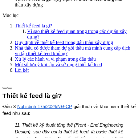
thầu xây dựng
Mục lục
Thiết kế feed là gì?
Vì sao thiết kế feed quan trọng trong các dự án xây
dựng?
Quy định về thiết kế feed trong đấu thầu xây dựng
Nhà thầu có được tham dự gói thầu mà mình cung cấp dịch
vụ lập thiết kế feed không?
Xử lý các hành vi vi phạm trong đấu thầu
Một số lưu ý khi lập và sử dụng thiết kế feed
Lời kết
Thiết kế feed là gì?
Điều 3 
Nghị định 175/2024/NĐ-CP
 giải thích về khái niệm thiết kế 
feed như sau:
11. Thiết kế kỹ thuật tổng thể (Front - End Engineering 
Design), sau đây gọi là thiết kế feed, là bước thiết kế 