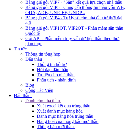
Bảng giá gói VIP7 - "Săn" kết quả lựa chọn nhà thầu
Bảng giá gói VIP5 - Cung cấp thông tin thầu vốn WB,
ODA, ADB, UNICEF, UNDP...
Bảng giá gói VIP4 - Trợ lý số cho nhà đầu tư thời đại
4.0
Bảng giá gói VIP1QT, VIP2QT - Phần mềm săn thầu
Quốc tế
Gói API - Phần mềm truy vấn dữ liệu thầu theo thời
gian thực
Tin tức
Thông tin tổng hợp
Đấu thầu
Thông tin hỗ trợ
Hỏi đáp đấu thầu
Tư liệu cho nhà thầu
Phân tích - nhận định
Blog
Cộng Tác Viên
Đấu thầu
Dành cho nhà thầu
Xuất excel kết quả trúng thầu
Xuất danh mục hàng hóa
Danh mục hàng hóa trúng thầu
Hàng hoá của thông báo mời thầu
Thông báo mời thầu