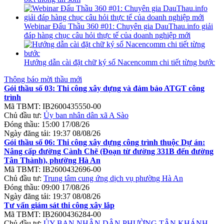
Webinar Đấu Thầu 360 #01: Chuyên gia DauThau.info giải
đáp hàng chục câu hỏi thực tế của doanh nghiệp mới
Hướng dẫn cài đặt chữ ký số Nacencomm chi tiết từng bước
Thông báo mời thầu mới
Gói thầu số 03: Thi công xây dựng và đảm bảo ATGT công
trình
Mã TBMT:
IB2600435550-00
Chủ đầu tư:
Ủy ban nhân dân xã A Sào
Đóng thầu:
15:00 17/08/26
Ngày đăng tải:
19:37 08/08/26
Gói thầu số 06: Thi công xây dựng công trình thuộc Dự án:
Nâng cấp đường Cành Chẽ (Đoạn từ đường 331B đến đường
Tân Thành), phường Hà An
Mã TBMT:
IB2600432696-00
Chủ đầu tư:
Trung tâm cung ứng dịch vụ phường Hà An
Đóng thầu:
09:00 17/08/26
Ngày đăng tải:
19:37 08/08/26
Tư vấn giám sát thi công xây lắp
Mã TBMT:
IB2600436284-00
Chủ đầu tư:
ỦY BAN NHÂN DÂN PHƯỜNG TÂN KHÁNH