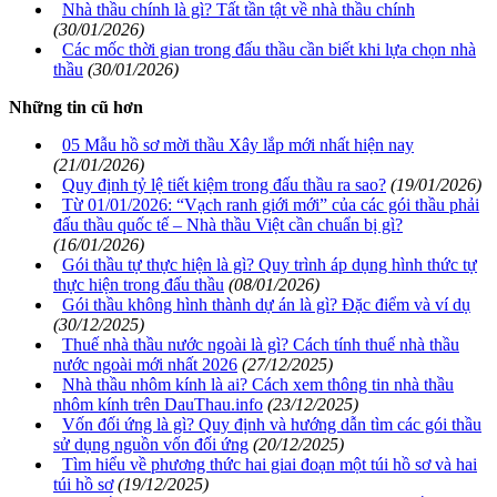
Nhà thầu chính là gì? Tất tần tật về nhà thầu chính
(30/01/2026)
Các mốc thời gian trong đấu thầu cần biết khi lựa chọn nhà
thầu
(30/01/2026)
Những tin cũ hơn
05 Mẫu hồ sơ mời thầu Xây lắp mới nhất hiện nay
(21/01/2026)
Quy định tỷ lệ tiết kiệm trong đấu thầu ra sao?
(19/01/2026)
Từ 01/01/2026: “Vạch ranh giới mới” của các gói thầu phải
đấu thầu quốc tế – Nhà thầu Việt cần chuẩn bị gì?
(16/01/2026)
Gói thầu tự thực hiện là gì? Quy trình áp dụng hình thức tự
thực hiện trong đấu thầu
(08/01/2026)
Gói thầu không hình thành dự án là gì? Đặc điểm và ví dụ
(30/12/2025)
Thuế nhà thầu nước ngoài là gì? Cách tính thuế nhà thầu
nước ngoài mới nhất 2026
(27/12/2025)
Nhà thầu nhôm kính là ai? Cách xem thông tin nhà thầu
nhôm kính trên DauThau.info
(23/12/2025)
Vốn đối ứng là gì? Quy định và hướng dẫn tìm các gói thầu
sử dụng nguồn vốn đối ứng
(20/12/2025)
Tìm hiểu về phương thức hai giai đoạn một túi hồ sơ và hai
túi hồ sơ
(19/12/2025)