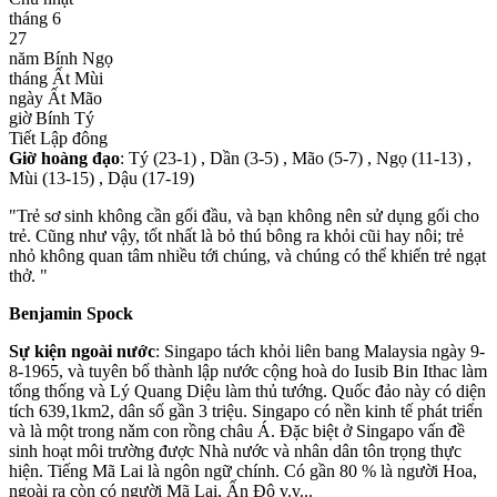
tháng 6
27
năm Bính Ngọ
tháng Ất Mùi
ngày Ất Mão
giờ Bính Tý
Tiết Lập đông
Giờ hoàng đạo
: Tý (23-1) , Dần (3-5) , Mão (5-7) , Ngọ (11-13) ,
Mùi (13-15) , Dậu (17-19)
"Trẻ sơ sinh không cần gối đầu, và bạn không nên sử dụng gối cho
trẻ. Cũng như vậy, tốt nhất là bỏ thú bông ra khỏi cũi hay nôi; trẻ
nhỏ không quan tâm nhiều tới chúng, và chúng có thể khiến trẻ ngạt
thở. "
Benjamin Spock
Sự kiện ngoài nước
: Singapo tách khỏi liên bang Malaysia ngày 9-
8-1965, và tuyên bố thành lập nước cộng hoà do Iusib Bin Ithac làm
tổng thống và Lý Quang Diệu làm thủ tướng. Quốc đảo này có diện
tích 639,1km2, dân số gần 3 triệu. Singapo có nền kinh tế phát triển
và là một trong nǎm con rồng châu Á. Đặc biệt ở Singapo vấn đề
sinh hoạt môi trường được Nhà nước và nhân dân tôn trọng thực
hiện. Tiếng Mã Lai là ngôn ngữ chính. Có gần 80 % là người Hoa,
ngoài ra còn có người Mã Lai, Ấn Độ v.v...