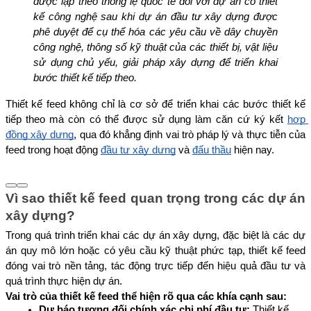
được lập theo thông lệ quốc tế đối với dự án có thiết 
kế công nghệ sau khi dự án đầu tư xây dựng được 
phê duyệt để cụ thể hóa các yêu cầu về dây chuyền 
công nghệ, thông số kỹ thuật của các thiết bị, vật liệu 
sử dụng chủ yếu, giải pháp xây dựng để triển khai 
bước thiết kế tiếp theo.
Thiết kế feed không chỉ là cơ sở để triển khai các bước thiết kế 
tiếp theo mà còn có thể được sử dụng làm căn cứ ký kết 
hợp 
đồng xây dựng
, qua đó khẳng định vai trò pháp lý và thực tiễn của 
feed trong hoạt động 
đầu tư xây dựng
 và 
đấu thầu
 hiện nay.
Vì sao thiết kế feed quan trọng trong các dự án 
xây dựng?
Trong quá trình triển khai các dự án xây dựng, đặc biệt là các dự 
án quy mô lớn hoặc có yêu cầu kỹ thuật phức tạp, thiết kế feed 
đóng vai trò nền tảng, tác động trực tiếp đến hiệu quả đầu tư và 
quá trình thực hiện dự án. 
Vai trò của thiết kế feed thể hiện rõ qua các khía cạnh sau:
Dự báo tương đối chính xác chi phí đầu tư: 
Thiết kế 