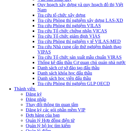
Quy hoạch xây dựng và quy hoạch đô thị Việt
Nam
Tra cứu tổ chức xây dựng
Tra cứu Phòng thí nghiệm xây dựng LAS-XD
Tra cứu Phòng thí nghiệm VILAS
Tra cứu Tổ chức chứng nhận VICAS
Tra cứu Tổ chức giám định VIAS
Tra cứu Phòng thí nghiệm y tế VILAS-MED
Tra cứu Nhà cung cấp thử nghiệm thành thạo
VIPAS
Tra cứu Tổ chức sản xuất mẫu chuẩn VIRAS
Thống kê đấu thầu Cơ quan chủ quản nhà nước
Danh sách cơ sở đào tạo đấu thầu
Danh sách khóa học đấu thầu
Danh sách học viên đấu thầu
Tra cứu Phòng thí nghiệm GLP OECD
Thành viên
Đăng ký
Đăng nhập
Thay đổi thông tin quan tâm
Đăng ký các gói phần mềm VIP
Đơn hàng của bạn
Quản lý Hợp đồng điện tử
Quản lý bộ lọc tìm kiếm
Quản lý điểm