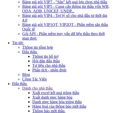
Bảng giá gói VIP7 - "Săn" kết quả lựa chọn nhà thầu
Bảng giá gói VIP5 - Cung cấp thông tin thầu vốn WB,
ODA, ADB, UNICEF, UNDP...
Bảng giá gói VIP4 - Trợ lý số cho nhà đầu tư thời đại
4.0
Bảng giá gói VIP1QT, VIP2QT - Phần mềm săn thầu
Quốc tế
Gói API - Phần mềm truy vấn dữ liệu thầu theo thời
gian thực
Tin tức
Thông tin tổng hợp
Đấu thầu
Thông tin hỗ trợ
Hỏi đáp đấu thầu
Tư liệu cho nhà thầu
Phân tích - nhận định
Blog
Cộng Tác Viên
Đấu thầu
Dành cho nhà thầu
Xuất excel kết quả trúng thầu
Xuất danh mục hàng hóa
Danh mục hàng hóa trúng thầu
Hàng hoá của thông báo mời thầu
Thông báo mời thầu