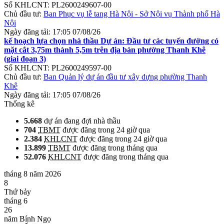
Số KHLCNT:
PL2600249607-00
Chủ đầu tư:
Ban Phục vụ lễ tang Hà Nội - Sở Nội vụ Thành phố Hà
Nội
Ngày đăng tải:
17:05 07/08/26
kế hoạch lựa chọn nhà thầu Dự án: Đầu tư các tuyến đường có
mặt cắt 3,75m thành 5,5m trên địa bàn phường Thanh Khê
(giai đoạn 3)
Số KHLCNT:
PL2600249597-00
Chủ đầu tư:
Ban Quản lý dự án đầu tư xây dựng phường Thanh
Khê
Ngày đăng tải:
17:05 07/08/26
Thống kê
5.668
dự án đang đợi nhà thầu
704
TBMT
được đăng trong 24 giờ qua
2.384
KHLCNT
được đăng trong 24 giờ qua
13.899
TBMT
được đăng trong tháng qua
52.076
KHLCNT
được đăng trong tháng qua
tháng 8 năm 2026
8
Thứ bảy
tháng 6
26
năm Bính Ngọ