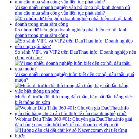
Vì sao nhiều doanh nghiệp vẫn bỏ lỡ cơ hội kinh doanh dù
nhu cầu mua sắm công vẫn liên tục phát sinh?
05 nhóm dữ liệu giúp doanh nghiệp phát hiện cơ hội kinh
doanh trong mua sắm công
So sánh VIP1 và VIP2 trên DauThau.info: Doanh nghiệp nên
chọn gói nào?
Vì sao nhiều doanh nghiệp luôn biết đến cơ hội đấu thầu quá
muộn?
Muốn đi trước đối thủ trong đấu thầu, hãy bắt đầu bằng việc
biết thông tin sớm
Webinar Đấu Thầu 360 #01: Chuyên gia DauThau.info giải
đáp hàng chục câu hỏi thực tế của doanh nghiệp mới