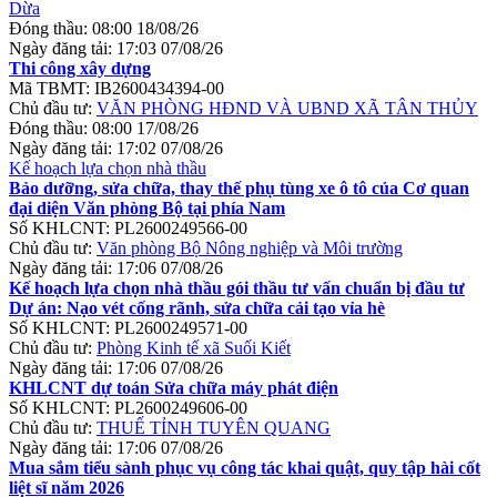
Dừa
Đóng thầu:
08:00 18/08/26
Ngày đăng tải:
17:03 07/08/26
Thi công xây dựng
Mã TBMT:
IB2600434394-00
Chủ đầu tư:
VĂN PHÒNG HĐND VÀ UBND XÃ TÂN THỦY
Đóng thầu:
08:00 17/08/26
Ngày đăng tải:
17:02 07/08/26
Kế hoạch lựa chọn nhà thầu
Bảo dưỡng, sửa chữa, thay thế phụ tùng xe ô tô của Cơ quan
đại diện Văn phòng Bộ tại phía Nam
Số KHLCNT:
PL2600249566-00
Chủ đầu tư:
Văn phòng Bộ Nông nghiệp và Môi trường
Ngày đăng tải:
17:06 07/08/26
Kế hoạch lựa chọn nhà thầu gói thầu tư vấn chuẩn bị đầu tư
Dự án: Nạo vét cống rãnh, sửa chữa cải tạo vỉa hè
Số KHLCNT:
PL2600249571-00
Chủ đầu tư:
Phòng Kinh tế xã Suối Kiết
Ngày đăng tải:
17:06 07/08/26
KHLCNT dự toán Sửa chữa máy phát điện
Số KHLCNT:
PL2600249606-00
Chủ đầu tư:
THUẾ TỈNH TUYÊN QUANG
Ngày đăng tải:
17:06 07/08/26
Mua sắm tiểu sành phục vụ công tác khai quật, quy tập hài cốt
liệt sĩ năm 2026