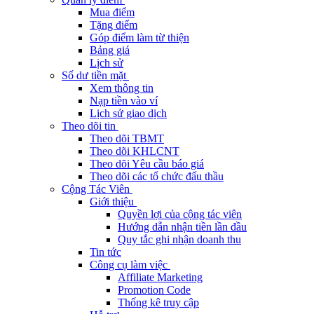
Mua điểm
Tặng điểm
Góp điểm làm từ thiện
Bảng giá
Lịch sử
Số dư tiền mặt
Xem thông tin
Nạp tiền vào ví
Lịch sử giao dịch
Theo dõi tin
Theo dõi TBMT
Theo dõi KHLCNT
Theo dõi Yêu cầu báo giá
Theo dõi các tổ chức đấu thầu
Cộng Tác Viên
Giới thiệu
Quyền lợi của cộng tác viên
Hướng dẫn nhận tiền lần đầu
Quy tắc ghi nhận doanh thu
Tin tức
Công cụ làm việc
Affiliate Marketing
Promotion Code
Thống kê truy cập