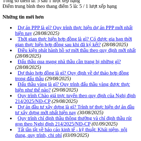
Tổng số điểm là: 5 sau 1 lượt xếp hạng
Điểm trung bình theo thang điểm 5 là:
5
/
1
lượt xếp hạng
Những tin mới hơn
Dự án PPP là gì? Quy trình thực hiện dự án PPP mới nhất
hiện nay
(28/08/2025)
Thời gian thực hiện hợp đồng là gì? Có được gia hạn thời
gian thực hiện hợp đồng sau khi đã ký kết?
(28/08/2025)
Điều kiện phát hành hồ sơ mời thầu theo quy định mới nhất
(28/08/2025)
Đấu thầu qua mạng nhà thầu cần trang bị những gì?
(28/08/2025)
Dự thảo hợp đồng là gì? Quy định về dự thảo hợp đồng
trong đấu thầu
(29/08/2025)
Đấu thầu vàng là gì? Quy trình đấu thầu vàng được thực
hiện như thế nào?
(29/08/2025)
Quy trình Chào giá trực tuyến theo quy định của Nghị định
214/2025/NĐ-CP
(29/08/2025)
Dự án đầu tư xây dựng là gì? Trình tự thực hiện dự án đầu
tư xây dựng mới nhất hiện nay
(30/08/2025)
Quy trình chỉ định thầu thông thường và chỉ định thầu rút
gọn theo Nghị định 214/2025/NĐ-CP
(01/09/2025)
Tất tần tật về báo cáo kinh tế - kỹ thuật: Khái niệm, nội
dung, quy trình, chi phí
(03/09/2025)