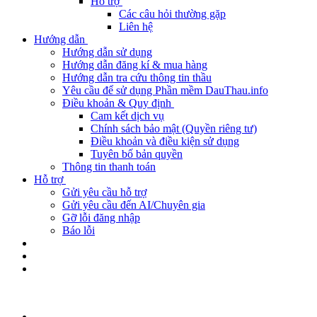
Hỗ trợ
Các câu hỏi thường gặp
Liên hệ
Hướng dẫn
Hướng dẫn sử dụng
Hướng dẫn đăng kí & mua hàng
Hướng dẫn tra cứu thông tin thầu
Yêu cầu để sử dụng Phần mềm DauThau.info
Điều khoản & Quy định
Cam kết dịch vụ
Chính sách bảo mật (Quyền riêng tư)
Điều khoản và điều kiện sử dụng
Tuyên bố bản quyền
Thông tin thanh toán
Hỗ trợ
Gửi yêu cầu hỗ trợ
Gửi yêu cầu đến AI/Chuyên gia
Gỡ lỗi đăng nhập
Báo lỗi