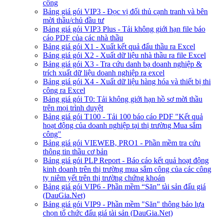
công
Bảng giá gói VIP3 - Đọc vị đối thủ cạnh tranh và bên
mời thầu/chủ đầu tư
Bảng giá gói VIP3 Plus - Tải không giới hạn file báo
cáo PDF của các nhà thầu
Bảng giá gói X1 - Xuất kết quả đấu thầu ra Excel
Bảng giá gói X2 - Xuất dữ liệu nhà thầu ra file Excel
Bảng giá gói X3 - Tra cứu danh bạ doanh nghiệp &
trích xuất dữ liệu doanh nghiệp ra excel
Bảng giá gói X4 - Xuất dữ liệu hàng hóa và thiết bị thi
công ra Excel
Bảng giá gói T0: Tải không giới hạn hồ sơ mời thầu
trên mọi trình duyệt
Bảng giá gói T100 - Tải 100 báo cáo PDF "Kết quả
hoạt động của doanh nghiệp tại thị trường Mua sắm
công"
Bảng giá gói VIEWEB, PRO1 - Phần mềm tra cứu
thông tin thầu cơ bản
Bảng giá gói PLP Report - Báo cáo kết quả hoạt động
kinh doanh trên thị trường mua sắm công của các công
ty niêm yết trên thị trường chứng khoán
Bảng giá gói VIP6 - Phần mềm “Săn” tài sản đấu giá
(DauGia.Net)
Bảng giá gói VIP9 - Phần mềm "Săn" thông báo lựa
chọn tổ chức đấu giá tài sản (DauGia.Net)