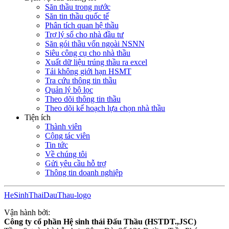
Săn thầu trong nước
Săn tin thầu quốc tế
Phân tích quan hệ thầu
Trợ lý số cho nhà đầu tư
Săn gói thầu vốn ngoài NSNN
Siêu công cụ cho nhà thầu
Xuất dữ liệu trúng thầu ra excel
Tải không giới hạn HSMT
Tra cứu thông tin thầu
Quản lý bộ lọc
Theo dõi thông tin thầu
Theo dõi kế hoạch lựa chọn nhà thầu
Tiện ích
Thành viên
Cộng tác viên
Tin tức
Về chúng tôi
Gửi yêu cầu hỗ trợ
Thông tin doanh nghiệp
HeSinhThaiDauThau-logo
Vận hành bởi:
Công ty cổ phần Hệ sinh thái Đấu Thầu (HSTDT.,JSC)