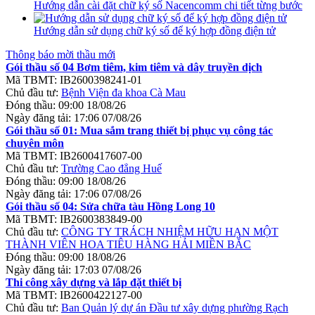
Hướng dẫn cài đặt chữ ký số Nacencomm chi tiết từng bước
Hướng dẫn sử dụng chữ ký số để ký hợp đồng điện tử
Thông báo mời thầu mới
Gói thầu số 04 Bơm tiêm, kim tiêm và dây truyền dịch
Mã TBMT:
IB2600398241-01
Chủ đầu tư:
Bệnh Viện đa khoa Cà Mau
Đóng thầu:
09:00 18/08/26
Ngày đăng tải:
17:06 07/08/26
Gói thầu số 01: Mua sắm trang thiết bị phục vụ công tác
chuyên môn
Mã TBMT:
IB2600417607-00
Chủ đầu tư:
Trường Cao đẳng Huế
Đóng thầu:
09:00 18/08/26
Ngày đăng tải:
17:06 07/08/26
Gói thầu số 04: Sửa chữa tàu Hồng Long 10
Mã TBMT:
IB2600383849-00
Chủ đầu tư:
CÔNG TY TRÁCH NHIỆM HỮU HẠN MỘT
THÀNH VIÊN HOA TIÊU HÀNG HẢI MIỀN BẮC
Đóng thầu:
09:00 18/08/26
Ngày đăng tải:
17:03 07/08/26
Thi công xây dựng và lắp đặt thiết bị
Mã TBMT:
IB2600422127-00
Chủ đầu tư:
Ban Quản lý dự án Đầu tư xây dựng phường Rạch