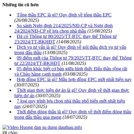
Những tin cũ hơn
Tổng thầu EPC là gì? Quy định về tổng thầu EPC
(26/08/2025)
So sánh Nghị định 214/2025/NĐ-CP và Nghị định
24/2024/NĐ-CP về lựa chọn nhà thầu
(15/08/2025)
Đã có Thông tư 80/2025/TT-BTC thay thế Thông tư
23/2024/TT-BKHĐT
(14/08/2025)
Dịch vụ tư vấn là gì? Quy định về gói thầu dịch vụ tư vấn
trong đấu thầu
(13/08/2025)
09 điểm mới của Thông tư 79/2025/TT-BTC thay thế Thông
tư 22/2024/TT-BKHĐT
(11/08/2025)
05 điểm khác biệt cơ bản giữa hình thức Đấu thầu rộng rãi
và Chào hàng cạnh tranh
(03/08/2025)
Hợp đồng EPC là gì? Mẫu hợp đồng EPC mới nhất hiện nay
(30/07/2025)
Thời gian thực hiện dự án là gì? Quy định về thời gian thực
hiện dự án
(30/07/2025)
7 loại quy trình lựa chọn nhà thầu phổ biến mới nhất hiện
nay
(24/07/2025)
Thời điểm đóng thầu là gì? Quy định về thời điểm đóng thầu
trong đấu thầu qua mạng
(18/07/2025)
lời chào