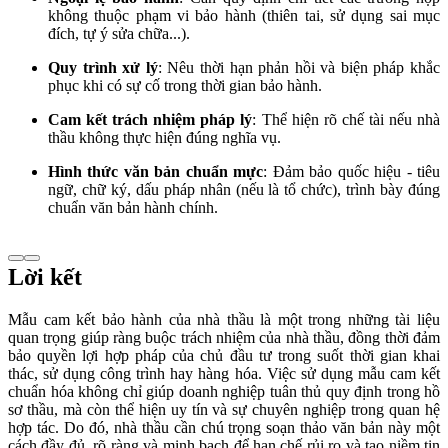
không thuộc phạm vi bảo hành (thiên tai, sử dụng sai mục
đích, tự ý sửa chữa...).
Quy trình xử lý
: Nêu thời hạn phản hồi và biện pháp khắc
phục khi có sự cố trong thời gian bảo hành.
Cam kết trách nhiệm pháp lý
: Thể hiện rõ chế tài nếu nhà
thầu không thực hiện đúng nghĩa vụ.
Hình thức văn bản chuẩn mực
: Đảm bảo quốc hiệu - tiêu
ngữ, chữ ký, dấu pháp nhân (nếu là tổ chức), trình bày đúng
chuẩn văn bản hành chính.
Lời kết
Mẫu cam kết bảo hành của nhà thầu là một trong những tài liệu
quan trọng giúp ràng buộc trách nhiệm của nhà thầu, đồng thời đảm
bảo quyền lợi hợp pháp của chủ đầu tư trong suốt thời gian khai
thác, sử dụng công trình hay hàng hóa. Việc sử dụng mẫu cam kết
chuẩn hóa không chỉ giúp doanh nghiệp tuân thủ quy định trong hồ
sơ thầu, mà còn thể hiện uy tín và sự chuyên nghiệp trong quan hệ
hợp tác. Do đó, nhà thầu cần chú trọng soạn thảo văn bản này một
cách đầy đủ, rõ ràng và minh bạch để hạn chế rủi ro và tạo niềm tin