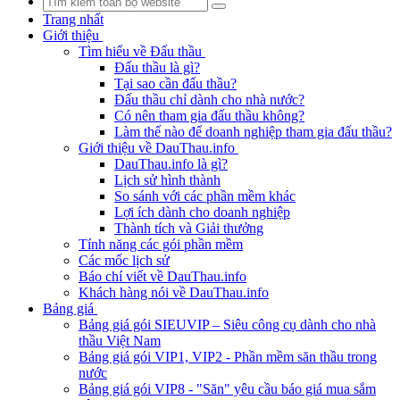
Trang nhất
Giới thiệu
Tìm hiểu về Đấu thầu
Đấu thầu là gì?
Tại sao cần đấu thầu?
Đấu thầu chỉ dành cho nhà nước?
Có nên tham gia đấu thầu không?
Làm thế nào để doanh nghiệp tham gia đấu thầu?
Giới thiệu về DauThau.info
DauThau.info là gì?
Lịch sử hình thành
So sánh với các phần mềm khác
Lợi ích dành cho doanh nghiệp
Thành tích và Giải thưởng
Tính năng các gói phần mềm
Các mốc lịch sử
Báo chí viết về DauThau.info
Khách hàng nói về DauThau.info
Bảng giá
Bảng giá gói SIEUVIP – Siêu công cụ dành cho nhà
thầu Việt Nam
Bảng giá gói VIP1, VIP2 - Phần mềm săn thầu trong
nước
Bảng giá gói VIP8 - "Săn" yêu cầu báo giá mua sắm