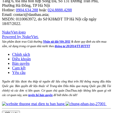
Tầng 6, toà nhà hỗn hợp Sông Đà, Số 131 Đường Trần Phú,
Phường Hà Đông, TP Hà Nội
Hotline:
0904.634.288
hoặc
024.8888.4288
Email:
contact@dauthau.asia
;
MSDN: 0110063972, do Sở KH&ĐT TP Hà Nội cấp ngày
18/07/2022.
NukeViet-logo
Powered by NukeViet.
Sản phẩm được trao Giải thưởng
Nhân tài đất Việt 2011
& được quy định ưu tiên mua
sắm, sử dụng trong cơ quan nhà nước theo
thông tư 20/2014/TT-BTTTT
Chính sách
Điều khoản
Bản quyền
Cam kết
Yêu cầu
Nguồn dữ liệu được thu thập từ nguồn dữ liệu công khai trên Hệ thống mạng đấu thầu
Quốc gia. Bản quyền dữ liệu thuộc về Trung tâm Đấu thầu qua mạng Quốc gia (Bộ Tài
chính) và các đơn vị liên quan. Cơ quan chủ quản DauThau.info không liên quan gì với
các cơ quan này, xem
tuyên bố bản quyền
để biết thêm chi tiết!