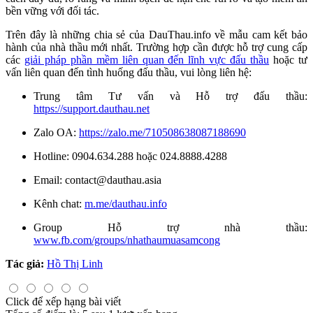
bền vững với đối tác.
Trên đây là những chia sẻ của DauThau.info về mẫu cam kết bảo
hành của nhà thầu mới nhất. Trường hợp cần được hỗ trợ cung cấp
các
giải pháp phần mềm liên quan đến lĩnh vực đấu thầu
hoặc tư
vấn liên quan đến tình huống đấu thầu, vui lòng liên hệ:
Trung tâm Tư vấn và Hỗ trợ đấu thầu:
https://support.dauthau.net
Zalo OA:
https://zalo.me/710508638087188690
Hotline: 0904.634.288 hoặc 024.8888.4288
Email:
contact@dauthau.asia
Kênh chat:
m.me/dauthau.info
Group Hỗ trợ nhà thầu:
www.fb.com/groups/nhathaumuasamcong
Tác giả:
Hồ Thị Linh
Click để xếp hạng bài viết