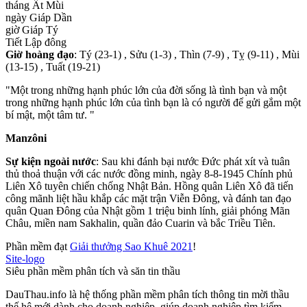
tháng Ất Mùi
ngày Giáp Dần
giờ Giáp Tý
Tiết Lập đông
Giờ hoàng đạo
: Tý (23-1) , Sửu (1-3) , Thìn (7-9) , Tỵ (9-11) , Mùi
(13-15) , Tuất (19-21)
"Một trong những hạnh phúc lớn của đời sống là tình bạn và một
trong những hạnh phúc lớn của tình bạn là có người để gửi gắm một
bí mật, một tâm tư. "
Manzôni
Sự kiện ngoài nước
: Sau khi đánh bại nước Đức phát xít và tuân
thủ thoả thuận với các nước đồng minh, ngày 8-8-1945 Chính phủ
Liên Xô tuyên chiến chống Nhật Bản. Hồng quân Liên Xô đã tiến
công mãnh liệt hầu khắp các mặt trận Viễn Đông, và đánh tan đạo
quân Quan Đông của Nhật gồm 1 triệu binh lính, giải phóng Mãn
Châu, miền nam Sakhalin, quần đảo Cuarin và bắc Triều Tiên.
Phần mềm đạt
Giải thưởng Sao Khuê 2021
!
Site-logo
Siêu phần mềm phân tích và săn tin thầu
DauThau.info là hệ thống phần mềm phân tích thông tin mời thầu
thế hệ mới dành cho doanh nghiệp, giúp doanh nghiệp tìm kiếm,