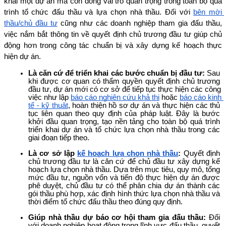
khai một dự án mà còn đóng vai trò quan trọng trong toàn bộ quá 
trình tổ chức đấu thầu và lựa chọn nhà thầu. Đối với 
bên mời 
thầu/chủ đầu tư
 cũng như các doanh nghiệp tham gia đấu thầu, 
việc nắm bắt thông tin về quyết định chủ trương đầu tư giúp chủ 
động hơn trong công tác chuẩn bị và xây dựng kế hoạch thực 
hiện dự án.
Là căn cứ để triển khai các bước chuẩn bị đầu tư: 
Sau 
khi được cơ quan có thẩm quyền quyết định chủ trương 
đầu tư, dự án mới có cơ sở để tiếp tục thực hiện các công 
việc như lập 
báo cáo nghiên cứu khả thi
 hoặc 
báo cáo kinh 
tế - kỹ thuật
, hoàn thiện hồ sơ dự án và thực hiện các thủ 
tục liên quan theo quy định của pháp luật. Đây là bước 
khởi đầu quan trọng, tạo nền tảng cho toàn bộ quá trình 
triển khai dự án và tổ chức lựa chọn nhà thầu trong các 
giai đoạn tiếp theo.
Là cơ sở lập 
kế hoạch lựa chọn nhà thầu
: 
Quyết định 
chủ trương đầu tư là căn cứ để chủ đầu tư xây dựng kế 
hoạch lựa chọn nhà thầu. Dựa trên mục tiêu, quy mô, tổng 
mức đầu tư, nguồn vốn và tiến độ thực hiện dự án được 
phê duyệt, chủ đầu tư có thể phân chia dự án thành các 
gói thầu phù hợp, xác định hình thức lựa chọn nhà thầu và 
thời điểm tổ chức đấu thầu theo đúng quy định.
Giúp nhà thầu dự báo cơ hội tham gia đấu thầu: 
Đối 
với doanh nghiệp hoạt động trong lĩnh vực đấu thầu, quyết 