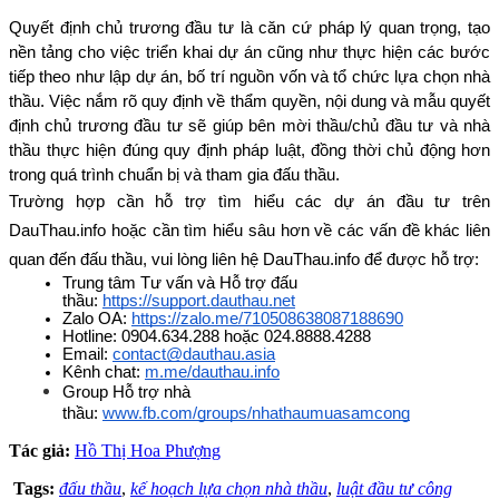
Quyết định chủ trương đầu tư là căn cứ pháp lý quan trọng, tạo 
nền tảng cho việc triển khai dự án cũng như thực hiện các bước 
tiếp theo như lập dự án, bố trí nguồn vốn và tổ chức lựa chọn nhà 
thầu. Việc nắm rõ quy định về thẩm quyền, nội dung và mẫu quyết 
định chủ trương đầu tư sẽ giúp bên mời thầu/chủ đầu tư và nhà 
thầu thực hiện đúng quy định pháp luật, đồng thời chủ động hơn 
trong quá trình chuẩn bị và tham gia đấu thầu.
Trường hợp cần hỗ trợ tìm hiểu các dự án đầu tư trên 
DauThau.info hoặc cần tìm hiểu sâu hơn về các vấn đề khác liên 
quan đến đấu thầu, vui lòng liên hệ DauThau.info để được hỗ trợ:
Trung tâm Tư vấn và Hỗ trợ đấu 
thầu: 
https://support.dauthau.net
Zalo OA: 
https://zalo.me/710508638087188690
Hotline: 0904.634.288 hoặc 024.8888.4288
Email: 
contact@dauthau.asia
Kênh chat: 
m.me/dauthau.info
Group Hỗ trợ nhà 
thầu: 
www.fb.com/groups/nhathaumuasamcong
Tác giả:
Hồ Thị Hoa Phượng
Tags:
đấu thầu
,
kế hoạch lựa chọn nhà thầu
,
luật đầu tư công