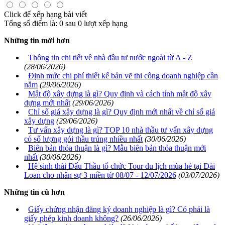
Click để xếp hạng bài viết
Tổng số điểm là: 0 sau 0 lượt xếp hạng
Những tin mới hơn
Thông tin chi tiết về nhà đầu tư nước ngoài từ A - Z
(28/06/2026)
Định mức chi phí thiết kế bản vẽ thi công doanh nghiệp cần
nắm
(29/06/2026)
Mật độ xây dựng là gì? Quy định và cách tính mật độ xây
dựng mới nhất
(29/06/2026)
Chỉ số giá xây dựng là gì? Quy định mới nhất về chỉ số giá
xây dựng
(29/06/2026)
Tư vấn xây dựng là gì? TOP 10 nhà thầu tư vấn xây dựng
có số lượng gói thầu trúng nhiều nhất
(30/06/2026)
Biên bản thỏa thuận là gì? Mẫu biên bản thỏa thuận mới
nhất
(30/06/2026)
Hệ sinh thái Đấu Thầu tổ chức Tour du lịch mùa hè tại Đài
Loan cho nhân sự 3 miền từ 08/07 - 12/07/2026
(03/07/2026)
Những tin cũ hơn
Giấy chứng nhận đăng ký doanh nghiệp là gì? Có phải là
giấy phép kinh doanh không?
(26/06/2026)