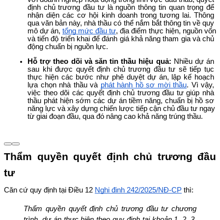
định chủ trương đầu tư là nguồn thông tin quan trọng để 
nhận diện các cơ hội kinh doanh trong tương lai. Thông 
qua văn bản này, nhà thầu có thể nắm bắt thông tin về quy 
mô dự án, 
tổng mức đầu tư
, địa điểm thực hiện, nguồn vốn 
và tiến độ triển khai để đánh giá khả năng tham gia và chủ 
động chuẩn bị nguồn lực.
Hỗ trợ theo dõi và săn tin thầu hiệu quả: 
Nhiều dự án 
sau khi được quyết định chủ trương đầu tư sẽ tiếp tục 
thực hiện các bước như phê duyệt dự án, lập kế hoạch 
lựa chọn nhà thầu và 
phát hành hồ sơ mời thầu
. Vì vậy, 
việc theo dõi các quyết định chủ trương đầu tư giúp nhà 
thầu phát hiện sớm các dự án tiềm năng, chuẩn bị hồ sơ 
năng lực và xây dựng chiến lược tiếp cận chủ đầu tư ngay 
từ giai đoạn đầu, qua đó nâng cao khả năng trúng thầu.
Thẩm quyền quyết định chủ trương đầu 
tư
Căn cứ quy định tại Điều 12 
Nghị định 242/2025/NĐ-CP
 thì:
Thẩm quyền quyết định chủ trương đầu tư chương 
trình, dự án thực hiện theo quy định tại khoản 1, 2, 3, 