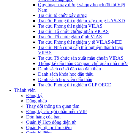
Quy hoạch xây dựng và quy hoạch đô thị Việt
Nam
Tra cứu tổ chức xây dựng
Tra cứu Phòng thí nghiệm xây dựng LAS-XD
Tra cứu Phòng thí nghiệm VILAS
Tra cứu Tổ chức chứng nhận VICAS
Tra cứu Tổ chức giám định VIAS
Tra cứu Phòng thí nghiệm y tế VILAS-MED
Tra cứu Nhà cung cấp thử nghiệm thành thạo
VIPAS
Tra cứu Tổ chức sản xuất mẫu chuẩn VIRAS
Thống kê đấu thầu Cơ quan chủ quản nhà nước
Danh sách cơ sở đào tạo đấu thầu
Danh sách khóa học đấu thầu
Danh sách học viên đấu thầu
Tra cứu Phòng thí nghiệm GLP OECD
Thành viên
Đăng ký
Đăng nhập
Thay đổi thông tin quan tâm
Đăng ký các gói phần mềm VIP
Đơn hàng của bạn
Quản lý Hợp đồng điện tử
Quản lý bộ lọc tìm kiếm
Quản lý điểm