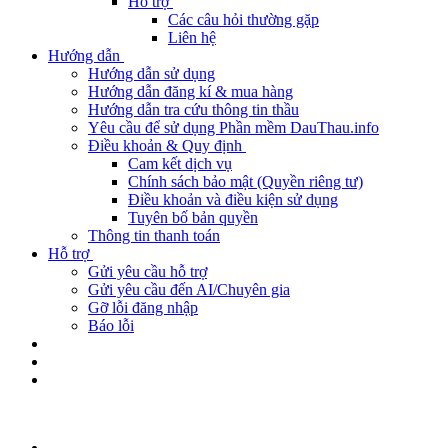
Hỗ trợ
Các câu hỏi thường gặp
Liên hệ
Hướng dẫn
Hướng dẫn sử dụng
Hướng dẫn đăng kí & mua hàng
Hướng dẫn tra cứu thông tin thầu
Yêu cầu để sử dụng Phần mềm DauThau.info
Điều khoản & Quy định
Cam kết dịch vụ
Chính sách bảo mật (Quyền riêng tư)
Điều khoản và điều kiện sử dụng
Tuyên bố bản quyền
Thông tin thanh toán
Hỗ trợ
Gửi yêu cầu hỗ trợ
Gửi yêu cầu đến AI/Chuyên gia
Gỡ lỗi đăng nhập
Báo lỗi