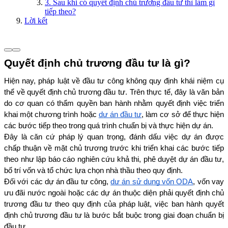
3. Sau khi có quyết định chủ trương đầu tư thì làm gì
tiếp theo?
Lời kết
Quyết định chủ trương đầu tư là gì?
Hiện nay, pháp luật về đầu tư công không quy định khái niệm cụ 
thể về quyết định chủ trương đầu tư. Trên thực tế, đây là văn bản 
do cơ quan có thẩm quyền ban hành nhằm quyết định việc triển 
khai một chương trình hoặc 
dự án đầu tư
, làm cơ sở để thực hiện 
các bước tiếp theo trong quá trình chuẩn bị và thực hiện dự án.
Đây là căn cứ pháp lý quan trọng, đánh dấu việc dự án được 
chấp thuận về mặt chủ trương trước khi triển khai các bước tiếp 
theo như lập báo cáo nghiên cứu khả thi, phê duyệt dự án đầu tư, 
bố trí vốn và tổ chức lựa chọn nhà thầu theo quy định.
Đối với các dự án đầu tư công, 
dự án sử dụng vốn ODA
, vốn vay 
ưu đãi nước ngoài hoặc các dự án thuộc diện phải quyết định chủ 
trương đầu tư theo quy định của pháp luật, việc ban hành quyết 
định chủ trương đầu tư là bước bắt buộc trong giai đoạn chuẩn bị 
đầu tư.