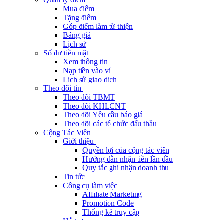
Mua điểm
Tặng điểm
Góp điểm làm từ thiện
Bảng giá
Lịch sử
Số dư tiền mặt
Xem thông tin
Nạp tiền vào ví
Lịch sử giao dịch
Theo dõi tin
Theo dõi TBMT
Theo dõi KHLCNT
Theo dõi Yêu cầu báo giá
Theo dõi các tổ chức đấu thầu
Cộng Tác Viên
Giới thiệu
Quyền lợi của cộng tác viên
Hướng dẫn nhận tiền lần đầu
Quy tắc ghi nhận doanh thu
Tin tức
Công cụ làm việc
Affiliate Marketing
Promotion Code
Thống kê truy cập