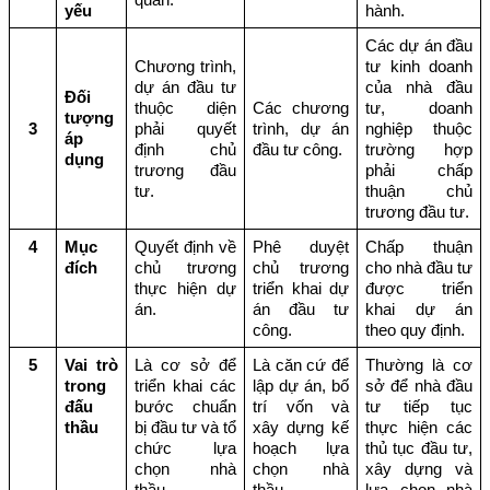
yếu
hành.
Các dự án đầu 
Chương trình, 
tư kinh doanh 
dự án đầu tư 
của nhà đầu 
Đối 
thuộc diện 
Các chương 
tư, doanh 
tượng 
3
phải quyết 
trình, dự án 
nghiệp thuộc 
áp 
định chủ 
đầu tư công.
trường hợp 
dụng
trương đầu 
phải chấp 
tư.
thuận chủ 
trương đầu tư.
4
Mục 
Quyết định về 
Phê duyệt 
Chấp thuận 
đích
chủ trương 
chủ trương 
cho nhà đầu tư 
thực hiện dự 
triển khai dự 
được triển 
án.
án đầu tư 
khai dự án 
công.
theo quy định.
5
Vai trò 
Là cơ sở để 
Là căn cứ để 
Thường là cơ 
trong 
triển khai các 
lập dự án, bố 
sở để nhà đầu 
đấu 
bước chuẩn 
trí vốn và 
tư tiếp tục 
thầu
bị đầu tư và tổ 
xây dựng kế 
thực hiện các 
chức lựa 
hoạch lựa 
thủ tục đầu tư, 
chọn nhà 
chọn nhà 
xây dựng và 
thầu.
thầu.
lựa chọn nhà 