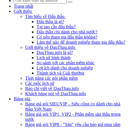
Trang nhất
Giới thiệu
Tìm hiểu về Đấu thầu
Đấu thầu là gì?
Tại sao cần đấu thầu?
Đấu thầu chỉ dành cho nhà nước?
Có nên tham gia đấu thầu không?
Làm thế nào để doanh nghiệp tham gia đấu thầu?
Giới thiệu về DauThau.info
DauThau.info là gì?
Lịch sử hình thành
So sánh với các phần mềm khác
Lợi ích dành cho doanh nghiệp
Thành tích và Giải thưởng
Tính năng các gói phần mềm
Các mốc lịch sử
Báo chí viết về DauThau.info
Khách hàng nói về DauThau.info
Bảng giá
Bảng giá gói SIEUVIP – Siêu công cụ dành cho nhà
thầu Việt Nam
Bảng giá gói VIP1, VIP2 - Phần mềm săn thầu trong
nước
Bảng giá gói VIP8 - "Săn" yêu cầu báo giá mua sắm