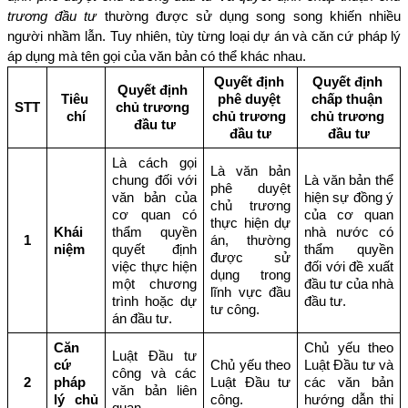
trương đầu tư
 thường được sử dụng song song khiến nhiều 
người nhầm lẫn. Tuy nhiên, tùy từng loại dự án và căn cứ pháp lý 
áp dụng mà tên gọi của văn bản có thể khác nhau.
Quyết định 
Quyết định 
Quyết định 
Tiêu 
phê duyệt 
chấp thuận 
STT
chủ trương 
chí
chủ trương 
chủ trương 
đầu tư
đầu tư
đầu tư
Là cách gọi 
Là văn bản 
chung đối với 
Là văn bản thể 
phê duyệt 
văn bản của 
hiện sự đồng ý 
chủ trương 
cơ quan có 
của cơ quan 
thực hiện dự 
Khái 
thẩm quyền 
nhà nước có 
1
án, thường 
niệm
quyết định 
thẩm quyền 
được sử 
việc thực hiện 
đối với đề xuất 
dụng trong 
một chương 
đầu tư của nhà 
lĩnh vực đầu 
trình hoặc dự 
đầu tư.
tư công.
án đầu tư.
Căn 
Chủ yếu theo 
Luật Đầu tư 
cứ 
Chủ yếu theo 
Luật Đầu tư và 
công và các 
2
pháp 
Luật Đầu tư 
các văn bản 
văn bản liên 
lý chủ 
công.
hướng dẫn thi 
quan.