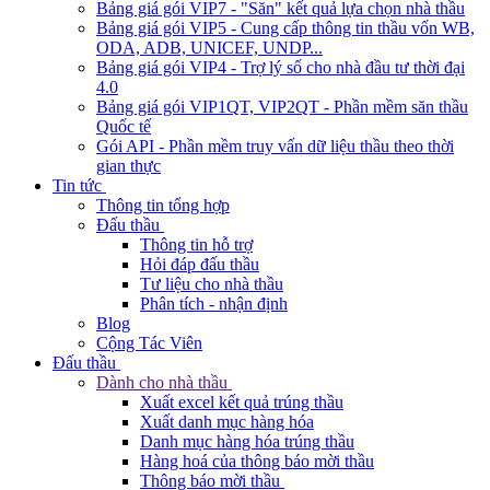
Bảng giá gói VIP7 - "Săn" kết quả lựa chọn nhà thầu
Bảng giá gói VIP5 - Cung cấp thông tin thầu vốn WB,
ODA, ADB, UNICEF, UNDP...
Bảng giá gói VIP4 - Trợ lý số cho nhà đầu tư thời đại
4.0
Bảng giá gói VIP1QT, VIP2QT - Phần mềm săn thầu
Quốc tế
Gói API - Phần mềm truy vấn dữ liệu thầu theo thời
gian thực
Tin tức
Thông tin tổng hợp
Đấu thầu
Thông tin hỗ trợ
Hỏi đáp đấu thầu
Tư liệu cho nhà thầu
Phân tích - nhận định
Blog
Cộng Tác Viên
Đấu thầu
Dành cho nhà thầu
Xuất excel kết quả trúng thầu
Xuất danh mục hàng hóa
Danh mục hàng hóa trúng thầu
Hàng hoá của thông báo mời thầu
Thông báo mời thầu