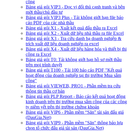
công
Bảng giá gói VIP3 - Đọc vị đối thủ cạnh tranh và bên
mời thầu/chủ đầu tư
Bảng giá gói VIP3 Plus - Tải không giới hạn file báo
cáo PDF của các nhà thầu
Bảng giá gói X1 - Xuất kết quả đấu thầu ra Excel
Bảng giá gói X2 - Xuất dữ liệu nhà thầu ra file Excel
Bảng giá gói X3 - Tra cứu danh bạ doanh nghiệp &
trích xuất dữ liệu doanh nghiệp ra excel
Bảng giá gói X4 - Xuất dữ liệu hàng hóa và thiết bị thi
công ra Excel
Bảng giá gói T0: Tải không giới hạn hồ sơ mời thầu
trên mọi trình duyệt
Bảng giá gói T100 - Tải 100 báo cáo PDF "Kết quả
hoạt động của doanh nghiệp tại thị trường Mua sắm
công"
Bảng giá gói VIEWEB, PRO1 - Phần mềm tra cứu
thông tin thầu cơ bản
Bảng giá gói PLP Report - Báo cáo kết quả hoạt động
kinh doanh trên thị trường mua sắm công của các công
ty niêm yết trên thị trường chứng khoán
Bảng giá gói VIP6 - Phần mềm “Săn” tài sản đấu giá
(DauGia.Net)
Bảng giá gói VIP9 - Phần mềm "Săn" thông báo lựa
chọn tổ chức đấu giá tài sản (DauGia.Net)