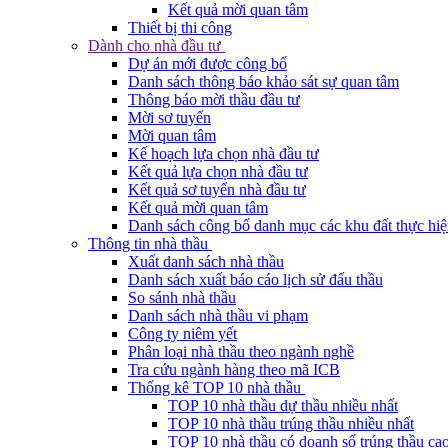
Kết quả mời quan tâm
Thiết bị thi công
Dành cho nhà đầu tư
Dự án mới được công bố
Danh sách thông báo khảo sát sự quan tâm
Thông báo mời thầu đầu tư
Mời sơ tuyển
Mời quan tâm
Kế hoạch lựa chọn nhà đầu tư
Kết quả lựa chọn nhà đầu tư
Kết quả sơ tuyển nhà đầu tư
Kết quả mời quan tâm
Danh sách công bố danh mục các khu đất thực hiệ
Thông tin nhà thầu
Xuất danh sách nhà thầu
Danh sách xuất báo cáo lịch sử đấu thầu
So sánh nhà thầu
Danh sách nhà thầu vi phạm
Công ty niêm yết
Phân loại nhà thầu theo ngành nghề
Tra cứu ngành hàng theo mã ICB
Thống kê TOP 10 nhà thầu
TOP 10 nhà thầu dự thầu nhiều nhất
TOP 10 nhà thầu trúng thầu nhiều nhất
TOP 10 nhà thầu có doanh số trúng thầu cao