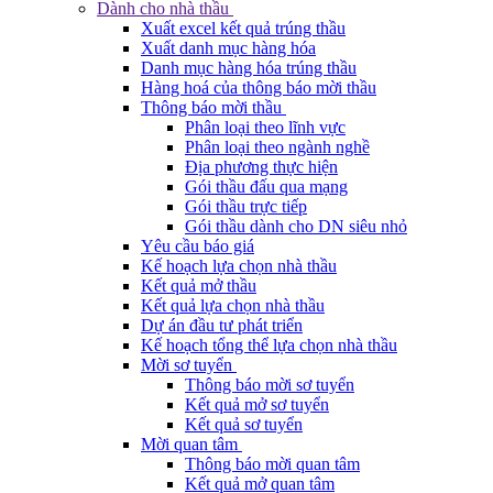
Dành cho nhà thầu
Xuất excel kết quả trúng thầu
Xuất danh mục hàng hóa
Danh mục hàng hóa trúng thầu
Hàng hoá của thông báo mời thầu
Thông báo mời thầu
Phân loại theo lĩnh vực
Phân loại theo ngành nghề
Địa phương thực hiện
Gói thầu đấu qua mạng
Gói thầu trực tiếp
Gói thầu dành cho DN siêu nhỏ
Yêu cầu báo giá
Kế hoạch lựa chọn nhà thầu
Kết quả mở thầu
Kết quả lựa chọn nhà thầu
Dự án đầu tư phát triển
Kế hoạch tổng thể lựa chọn nhà thầu
Mời sơ tuyển
Thông báo mời sơ tuyển
Kết quả mở sơ tuyển
Kết quả sơ tuyển
Mời quan tâm
Thông báo mời quan tâm
Kết quả mở quan tâm