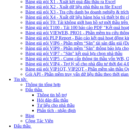
Bảng giá gói X1 - Xuất kết quả đấu thầu ra Excel
Bảng giá gói X2 - Xuất dữ liệu nhà thầu ra file Excel
Bảng giá gói X3 - Tra cứu danh bạ doanh nghiệp & trích 
Bảng giá gói X4 - Xuất dữ liệu hàng hóa và thiết bị thi 
Bảng giá gói T0: Tải không giới hạn hồ sơ mời thầu trên 
Bảng giá gói T100 - Tải 100 báo cáo PDF "Kết quả hoạt
Bảng giá gói VIEWEB, PRO1 - Phần mềm tra cứu thông 
Bảng giá gói PLP Report - Báo cáo kết quả hoạt động ki
Bảng giá gói VIP6 - Phần mềm “Săn” tài sản đấu giá (D
Bảng giá gói VIP9 - Phần mềm "Săn" thông báo lựa chọn
Bảng giá gói VIP7 - "Săn" kết quả lựa chọn nhà thầu
Bảng giá gói VIP5 - Cung cấp thông tin thầu vốn W
Bảng giá gói VIP4 - Trợ lý số cho nhà đầu tư thời đại 4.
Bảng giá gói VIP1QT, VIP2QT - Phần mềm săn thầu Qu
Gói API - Phần mềm truy vấn dữ liệu thầu theo thời gian
Tin tức
Thông tin tổng hợp
Đấu thầu
Thông tin hỗ trợ
Hỏi đáp đấu thầu
Tư liệu cho nhà thầu
Phân tích - nhận định
Blog
Cộng Tác Viên
Đấu thầu