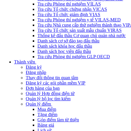
Tra cứu Phòng thí nghiệm VILAS
Tra cứu Tổ chức chứng nhận VICAS
Tra cứu Tổ chức giám định VIAS
Tra cứu Phòng thí nghiệm y tế VILAS-MED
Tra cứu Nhà cung cấp thử nghiệm thành thạo VI
Tra cứu Tổ chức sản xuất mẫu chuẩn VIRAS
Thống kê đấu thầu Cơ quan chủ quản nhà nước
Danh sách cơ sở đào tạo đấu thầu
Danh sách khóa học đấu thầu
Danh sách học viên đấu thầu
Tra cứu Phòng thí nghiệm GLP OECD
Thành viên
Đăng ký
Đăng nhập
Thay đổi thông tin quan tâm
Đăng ký các gói phần mềm VIP
Đơn hàng của bạn
Quản lý Hợp đồng điện tử
Quản lý bộ lọc tìm kiếm
Quản lý điểm
Mua điểm
Tặng điểm
Góp điểm làm từ thiện
Bảng giá
Lịch sử