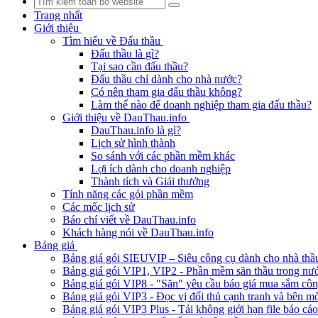
Trang nhất
Giới thiệu
Tìm hiểu về Đấu thầu
Đấu thầu là gì?
Tại sao cần đấu thầu?
Đấu thầu chỉ dành cho nhà nước?
Có nên tham gia đấu thầu không?
Làm thế nào để doanh nghiệp tham gia đấu thầu?
Giới thiệu về DauThau.info
DauThau.info là gì?
Lịch sử hình thành
So sánh với các phần mềm khác
Lợi ích dành cho doanh nghiệp
Thành tích và Giải thưởng
Tính năng các gói phần mềm
Các mốc lịch sử
Báo chí viết về DauThau.info
Khách hàng nói về DauThau.info
Bảng giá
Bảng giá gói SIEUVIP – Siêu công cụ dành cho nhà thầ
Bảng giá gói VIP1, VIP2 - Phần mềm săn thầu trong nư
Bảng giá gói VIP8 - "Săn" yêu cầu báo giá mua sắm cô
Bảng giá gói VIP3 - Đọc vị đối thủ cạnh tranh và bên mờ
Bảng giá gói VIP3 Plus - Tải không giới hạn file báo cá