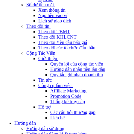
Số dư tiền mặt
Xem thông tin
Nạp tiền vào ví
Lịch sử giao dịch
Theo dõi tin
Theo dõi TBMT
Theo dõi KHLCNT
Theo dõi Yêu cầu báo giá
Theo dõi các tổ chức đấu thầu
Cộng Tác Viên
Giới thiệu
Quyền lợi của cộng tác viên
Hướng dẫn nhận tiền lần đầu
Quy tắc ghi nhận doanh thu
Tin tức
Công cụ làm việc
Affiliate Marketing
Promotion Code
Thống kê truy cập
Hỗ trợ
Các câu hỏi thường gặp
Liên hệ
Hướng dẫn
Hướng dẫn sử dụng
Hướng dẫn đăng kí & mua hàng