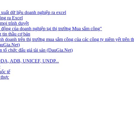
xuất dữ liệu doanh nghiệp ra excel
công ra Excel
mọi trình duyệt
 động của doanh nghiệp tại thị trường Mua sắm công"
tin thầu cơ bản
nh doanh trên thị trường mua sắm công của các công ty niêm yết trên 
auGia.Net)
 tổ chức đấu giá tài sản (DauGia.Net)
B, ODA, ADB, UNICEF, UNDP...
0
ốc tế
 thực