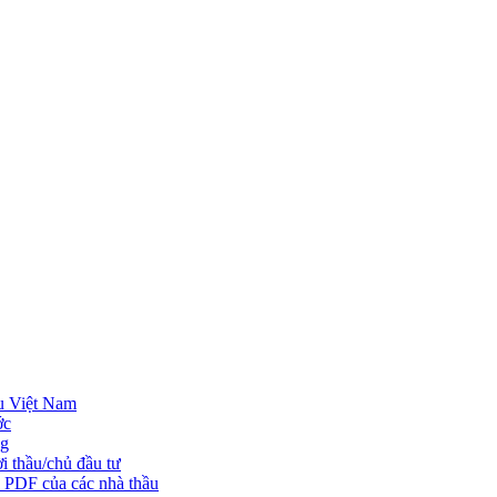
u Việt Nam
ớc
ng
i thầu/chủ đầu tư
o PDF của các nhà thầu